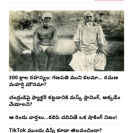
300 శ్లోకాల రహస్యం: గణపతి ముని కలమా… రమణ
మహర్షి మౌనమా?
చంద్రుడిపై ఫ్యాక్టరీ కట్టడానికి మస్క్ ప్లానింగ్, అక్కడేం
చేయాలని?
ఆ రెండు వార్తలు…కలిపి చదివితే ఒక షాకింగ్ నిజం!
TikTok ముందు డిస్నీ కూడా తలవంచిందా?