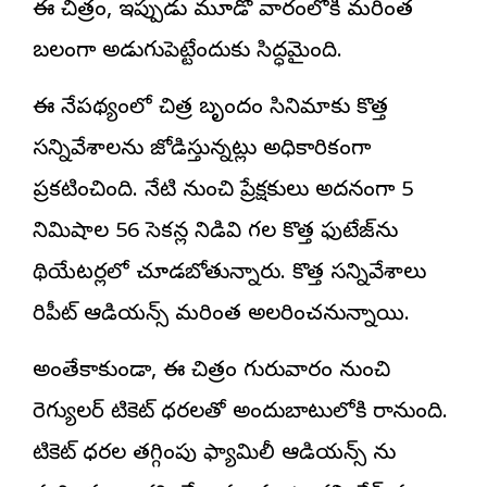
ఈ చిత్రం, ఇప్పుడు మూడో వారంలోకి మరింత
బలంగా అడుగుపెట్టేందుకు సిద్ధమైంది.
ఈ నేపథ్యంలో చిత్ర బృందం సినిమాకు కొత్త
సన్నివేశాలను జోడిస్తున్నట్లు అధికారికంగా
ప్రకటించింది. నేటి నుంచి ప్రేక్షకులు అదనంగా 5
నిమిషాల 56 సెకన్ల నిడివి గల కొత్త ఫుటేజ్‌ను
థియేటర్లలో చూడబోతున్నారు. కొత్త సన్నివేశాలు
రిపీట్ ఆడియన్స్ మరింత అలరించనున్నాయి.
అంతేకాకుండా, ఈ చిత్రం గురువారం నుంచి
రెగ్యులర్ టికెట్ ధరలతో అందుబాటులోకి రానుంది.
టికెట్ ధరల తగ్గింపు ఫ్యామిలీ ఆడియన్స్ ను