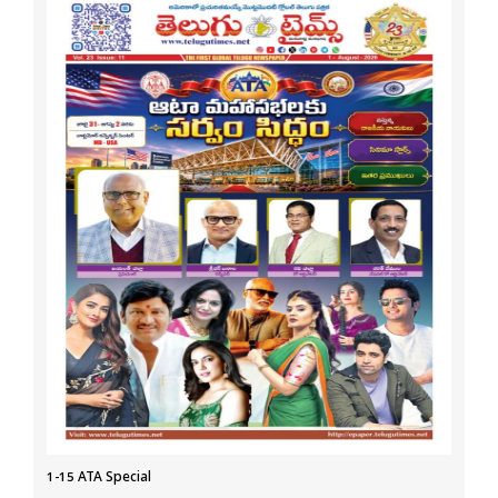
1-15 ATA Special