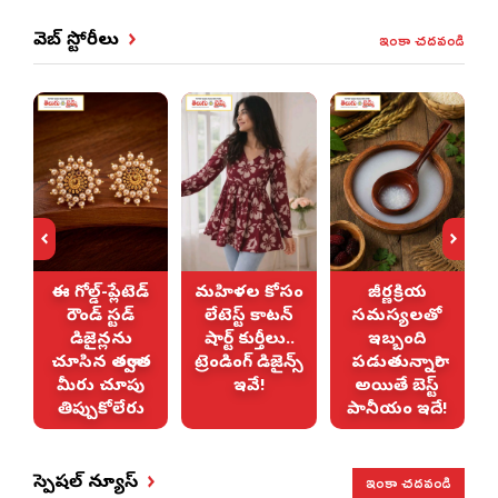
ఇంకా చదవండి
వెబ్ స్టోరీలు
తో
ఈ గోల్డ్-ప్లేటెడ్
మహిళల కోసం
జీర్ణక్రియ
ల
రౌండ్ స్టడ్
లేటెస్ట్ కాటన్
సమస్యలతో
ల
డిజైన్లను
షార్ట్ కుర్తీలు..
ఇబ్బంది
ు
చూసిన తర్వాత
ట్రెండింగ్ డిజైన్స్
పడుతున్నారా?
మీరు చూపు
ఇవే!
అయితే బెస్ట్
తిప్పుకోలేరు
పానీయం ఇదే!
ఇంకా చదవండి
స్పెషల్ న్యూస్