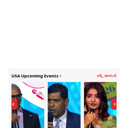
అన్నీ చూడండి
USA Upcoming Events