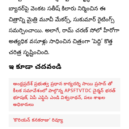
బ్యానర్‌పై వెంకట సతీష్ కిలారు నిర్మించిన ఈ
చిత్రాన్ని మైత్రి మూవీ మేకర్స్, సుకుమార్ రైటింగ్స్
సమర్పించాయి. అలాగే, రామ్ చరణ్ సోలో హీరోగా
అత్యధిక వసూళ్లు సాధించిన చిత్రంగా ‘పెద్ది’ కొత్త
చరిత్ర సృష్టించింది.
ఇవి కూడా చదవండి
ఆంధ్రప్రదేశ్ ప్రభుత్వ ప్రధాన కార్యదర్శి సాయి ప్రసాద్ తో
కీలక సమావేశంలో పాల్గొన్న APSFTVTDC చైర్మన్ భరత్
భూషణ్, ఏపీ ఎఫ్డిసి ఎండి విశ్వనాథన్, పలు శాఖల
అధికారులు
‘కొరియన్ కనకరాజు’ రివ్యూ