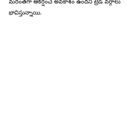
మరింతగా ఆకర్షించే అవకాశం ఉందని ట్రేడ్ వర్గాలు
భావిస్తున్నాయి.