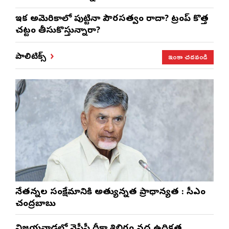
ఇక అమెరికాలో పుట్టినా పౌరసత్వం రాదా? ట్రంప్ కొత్త
చట్టం తీసుకొస్తున్నారా?
ఇంకా చదవండి
పాలిటిక్స్
నేతన్నల సంక్షేమానికి అత్యున్నత ప్రాధాన్యత : సీఎం
చంద్రబాబు
విజయవాడలో వైసీపీ దీక్షా శిబిరం వద్ద ఉద్రిక్తత