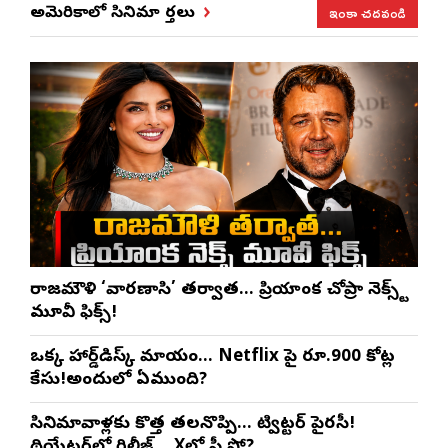
ఇంకా చదవండి
అమెరికాలో సినిమా వార్తలు
రాజమౌళి ‘వారణాసి’ తర్వాత… ప్రియాంక చోప్రా నెక్స్ట్
మూవీ ఫిక్స్!
ఒక్క హార్డ్‌డిస్క్ మాయం… Netflix పై రూ.900 కోట్ల
కేసు!అందులో ఏముంది?
సినిమావాళ్లకు కొత్త తలనొప్పి… ట్విట్టర్ పైరసీ!
థియేటర్‌లో రిలీజ్… Xలో ఫ్రీ షో?