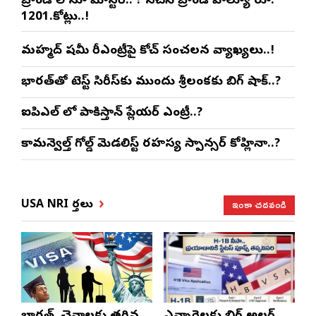
బ్రాండ్ లోనూ మాస్టరే.. ? సచిన్ బ్రాండ్ వాల్యూ రూ.
1201.కోట్లు..!
మహ్మద్ షమీ రీఎంట్రీపై కోచ్ సంచలన వ్యాఖ్యలు..!
భారత్‌తో టెస్ట్ సిరీస్‌కు ముందు శ్రీలంకకు బిగ్ షాక్..?
ఐపిఎల్ లో పాకిస్తాన్ ప్లేయర్ ఎంట్రీ..?
కామన్వెల్త్ గోల్డ్ మెడలిస్ట్ రహస్య స్పాన్సర్ కోహ్లినా..?
ఇంకా చదవండి
USA NRI వార్తలు