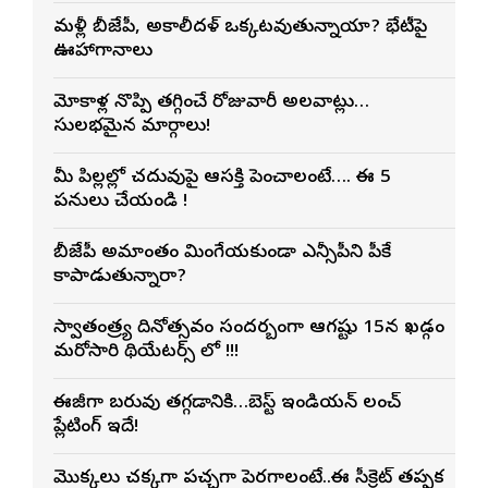
మళ్లీ బీజేపీ, అకాలీదళ్ ఒక్కటవుతున్నాయా? భేటీపై
ఊహాగానాలు
మోకాళ్ల నొప్పి తగ్గించే రోజువారీ అలవాట్లు…
సులభమైన మార్గాలు!
మీ పిల్లల్లో చదువుపై ఆసక్తి పెంచాలంటే…. ఈ 5
పనులు చేయండి !
బీజేపీ అమాంతం మింగేయకుండా ఎన్సీపీని పీకే
కాపాడుతున్నారా?
స్వాతంత్ర్య దినోత్సవం సందర్బంగా ఆగష్టు 15న ఖడ్గం
మరోసారి థియేటర్స్ లో !!!
ఈజీగా బరువు తగ్గడానికి…బెస్ట్ ఇండియన్ లంచ్
ప్లేటింగ్ ఇదే!
మొక్కలు చక్కగా పచ్చగా పెరగాలంటే..ఈ సీక్రెట్ తప్పక