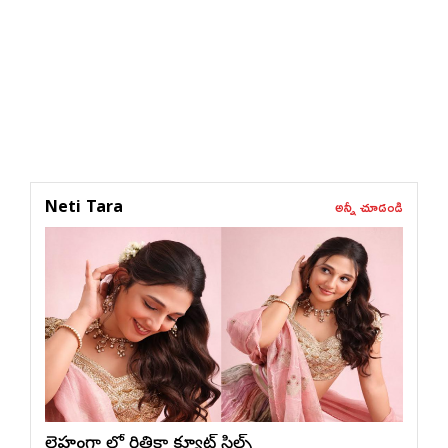
అన్నీ చూడండి
Neti Tara
లెహంగా లో రితికా క్యూట్ స్టిల్స్