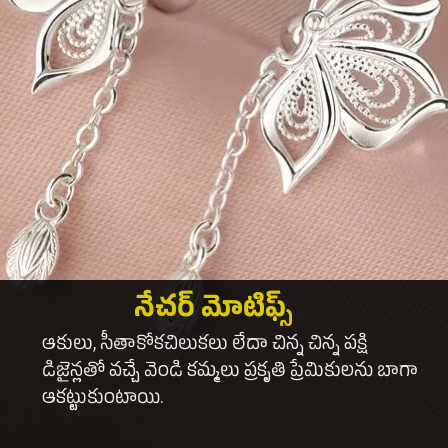
నేచర్ మోటిఫ్స్
ఆకులు, సీతాకోకచిలుకలు లేదా చిన్న చిన్న పక్షి
డిజైన్లతో వచ్చే వెండి కమ్మలు ప్రకృతి ప్రేమికులను బాగా
ఆకట్టుకుంటాయి.