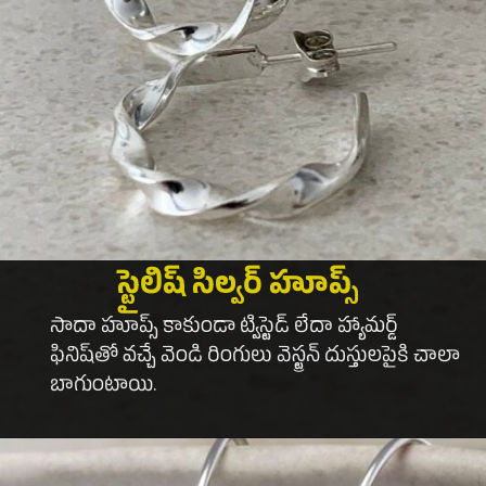
స్టైలిష్ సిల్వర్ హూప్స్
సాదా హూప్స్ కాకుండా ట్విస్టెడ్ లేదా హ్యామర్డ్
ఫినిష్‌తో వచ్చే వెండి రింగులు వెస్ట్రన్ దుస్తులపైకి చాలా
బాగుంటాయి.