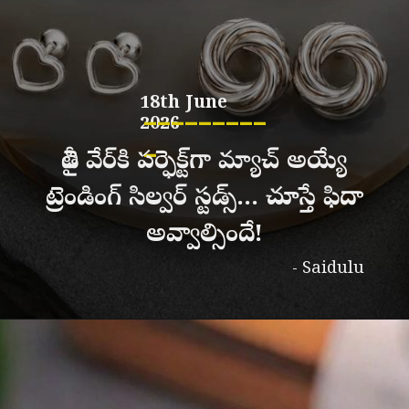
18th June
_________
2026
_
డైలీ వేర్‌కి పర్ఫెక్ట్‌గా మ్యాచ్ అయ్యే
ట్రెండింగ్ సిల్వర్ స్టడ్స్... చూస్తే ఫిదా
అవ్వాల్సిందే!
- Saidulu