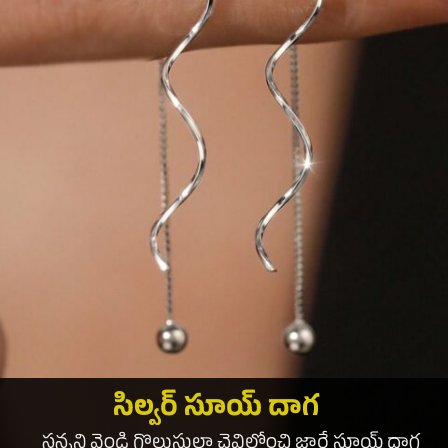
సిల్వర్ సూయ్ దాగ
సన్నని వెండి గొలుసులా చెవిలోంచి జారే సూయ్ దాగ