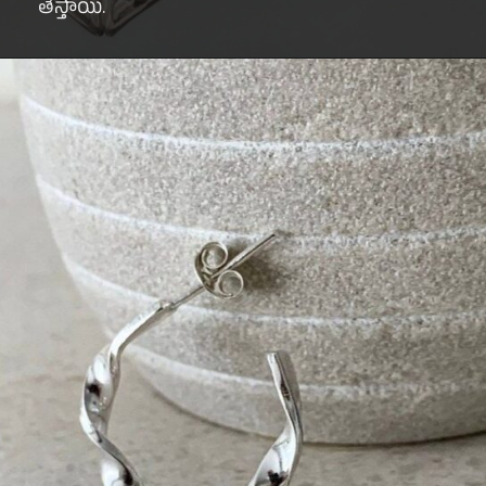
తెస్తాయి.