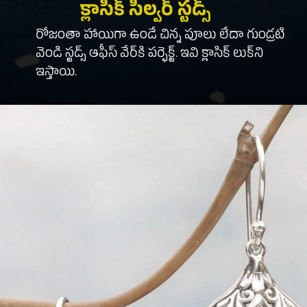
క్లాసిక్ సిల్వర్ స్టడ్స్
రోజంతా హాయిగా ఉండే చిన్న పూలు లేదా గుండ్రటి
వెండి స్టడ్స్ ఆఫీస్ వేర్‌కి పర్ఫెక్ట్. ఇవి క్లాసిక్ లుక్‌ని
ఇస్తాయి.