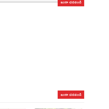
ఇంకా చదవండి
ఇంకా చదవండి