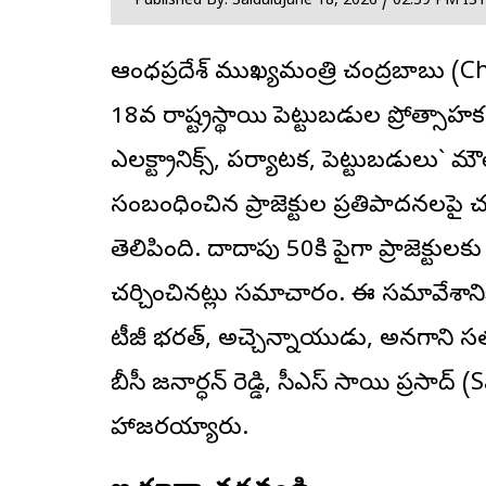
Published By: Saidulu
June 18, 2026 / 02:59 PM IS
ఆంధ్రప్రదేశ్ ముఖ్యమంత్రి
చంద్రబాబు
(Ch
18వ రాష్ట్రస్థాయి పెట్టుబడుల ప్రోత్
ఎలక్ట్రానిక్స్, పర్యాటక, పెట్టుబడులు
సంబంధించిన ప్రాజెక్టుల ప్రతిపాదనలపై
తెలిపింది. దాదాపు 50కి పైగా ప్రాజెక్
చర్చించినట్లు సమాచారం. ఈ సమావేశానిక
టీజీ భరత్, అచ్చెన్నాయుడు, అనగాని సత్య
బీసీ జనార్ధన్ రెడ్డి, సీఎస్ సాయి ప్రసా
హాజరయ్యారు.