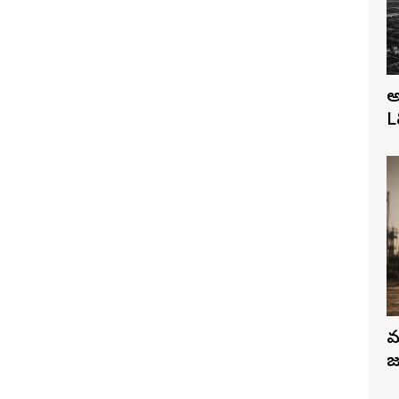
అ
L
మ
జ