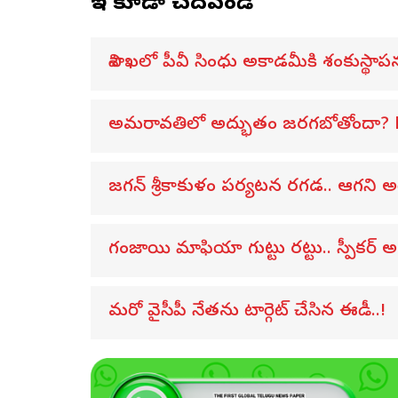
ఇవి కూడా చదవండి
విశాఖలో పీవీ సింధు అకాడమీకి శంకుస్థాపన
అమరావతిలో అద్భుతం జరగబోతోందా? L&T
జగన్ శ్రీకాకుళం పర్యటన రగడ.. ఆగని అరెస
గంజాయి మాఫియా గుట్టు రట్టు.. స్పీకర్
మరో వైసీపీ నేతను టార్గెట్ చేసిన ఈడీ..!