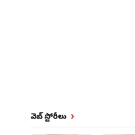
వెబ్ స్టోరీలు