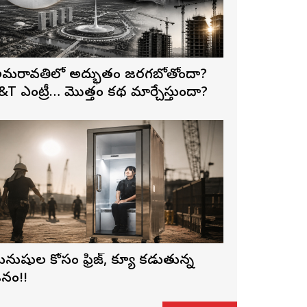
మరావతిలో అద్భుతం జరగబోతోందా?
&T ఎంట్రీ… మొత్తం కథ మార్చేస్తుందా?
నుషుల కోసం ఫ్రిజ్, క్యూ కడుతున్న
నం!!