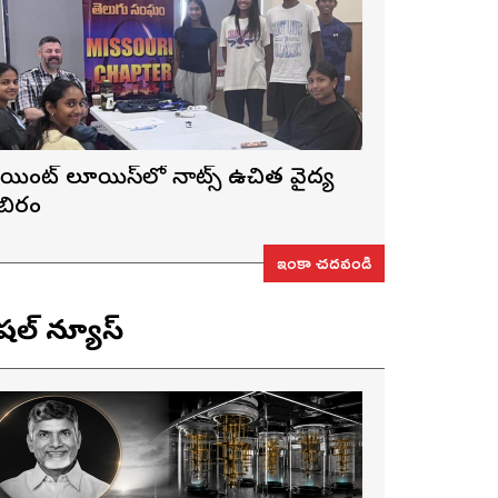
ెయింట్ లూయిస్‌లో నాట్స్ ఉచిత వైద్య
ిబిరం
ఇంకా చదవండి
ెషల్ న్యూస్