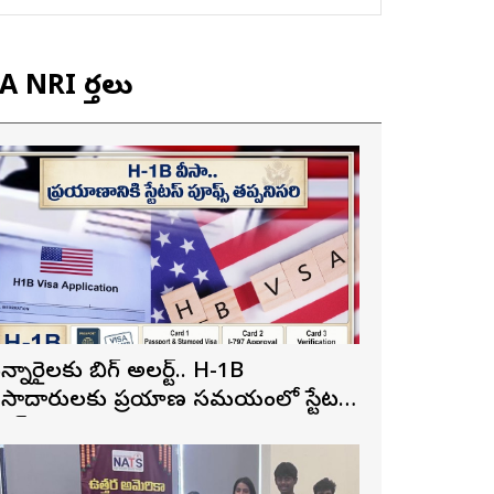
 NRI వార్తలు
న్నారైలకు బిగ్ అలర్ట్.. H-1B
ీసాదారులకు ప్రయాణ సమయంలో స్టేటస్
్రూఫ్స్ తప్పనిసరి..!