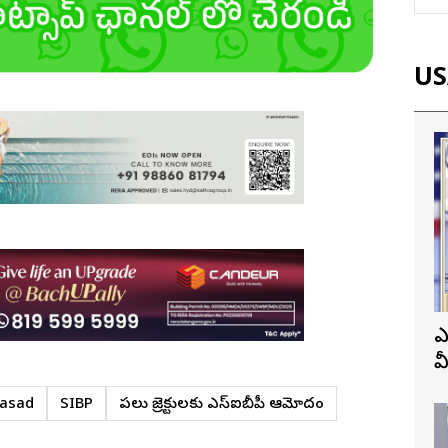
USA
ఎ
వ
ప
rasad
SIBP
పలు ప్రాజెక్టులకు ఎస్ఐబీపీ ఆమోదం