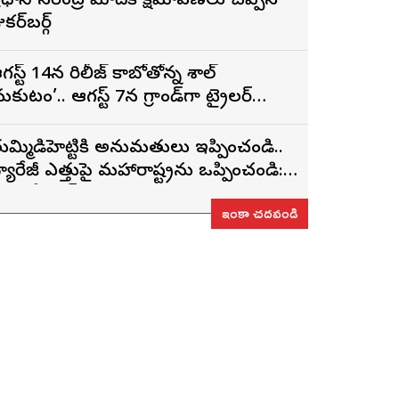
్రధాని నరేంద్ర మోదీకి క్షమాపణలు చెప్పిన
కర్‌బర్గ్
గస్ట్ 14న రిలీజ్ కాబోతోన్న విశాల్
మకుటం’.. ఆగస్ట్ 7న గ్రాండ్‌గా ట్రైలర్
ిడుదల
ుమ్మిడిహెట్టికి అనుమ‌తులు ఇప్పించండి..
్యారేజీ ఎత్తుపై మ‌హారాష్ట్రను ఒప్పించండి:
ీఎం రేవంత్ రెడ్డి
ఇంకా చదవండి