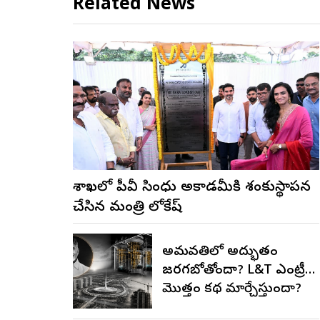
Related News
విశాఖలో పీవీ సింధు అకాడమీకి శంకుస్థాపన
చేసిన మంత్రి లోకేష్
అమరావతిలో అద్భుతం
జరగబోతోందా? L&T ఎంట్రీ…
మొత్తం కథ మార్చేస్తుందా?