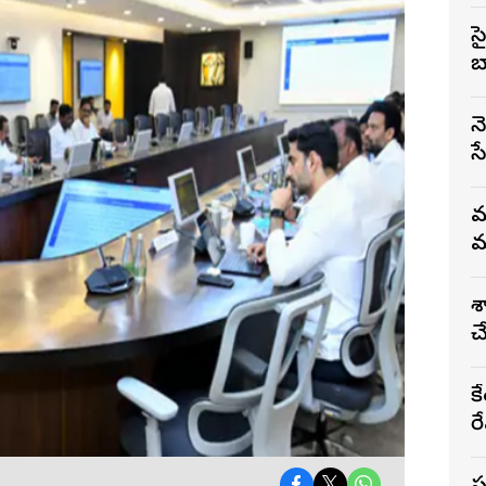
స
బ
న
స
మ
మ
వ
చ
క
రే