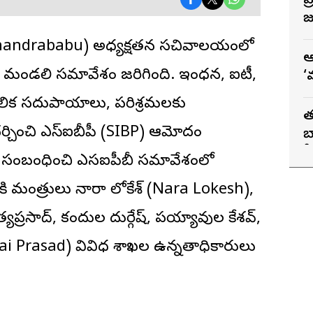
ప
T
జు
andrababu) అధ్యక్షతన సచివాలయంలో
ఆ
సాహక మండలి సమావేశం జరిగింది. ఇంధన, ఐటీ,
‘
వ
` మౌలిక సదుపాయాలు, పరిశ్రమలకు
త
 చర్చించి ఎస్ఐబీపీ (SIBP) ఆమోదం
బ
స
టులకు సంబంధించి ఎసఐపీబీ సమావేశంలో
ి మంత్రులు నారా లోకేశ్ (Nara Lokesh),
ప్రసాద్, కందుల దుర్గేష్, పయ్యావుల కేశవ్,
ద్ (Sai Prasad) వివిధ శాఖల ఉన్నతాధికారులు