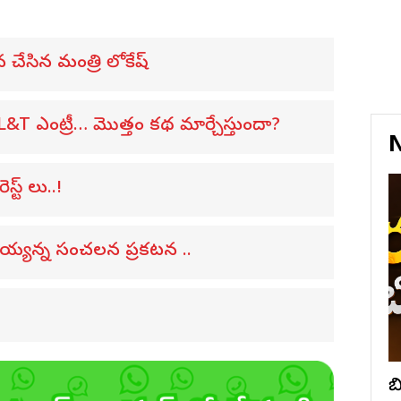
 చేసిన మంత్రి లోకేష్
 ఎంట్రీ… మొత్తం కథ మార్చేస్తుందా?
N
్ట్ లు..!
 అయ్యన్న సంచలన ప్రకటన ..
బ