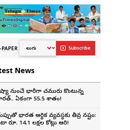
-PAPER
Subscribe
test News
ష్యా నుంచే భారీగా చమురు కొంటున్న
ారత్.. ఏకంగా 55.5 శాతం!
ుప్పుతో భారత ఆర్థిక వ్యవస్థకు తీవ్ర నష్టం:
టా రూ. 14.1 లక్షల కోట్లు ఆవిరి!