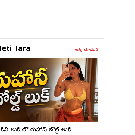
eti Tara
అన్నీ చూడండి
ికినీ లుక్ లో రుహానీ బోల్డ్ లుక్