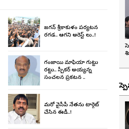
జగన్ శ్రీకాకుళం పర్యటన
రగడ.. ఆగని అరెస్ట్ లు..!
స
శ
గంజాయి మాఫియా గుట్టు
రట్టు.. స్పీకర్ అయ్యన్న
సంచలన ప్రకటన ..
స్ప
మరో వైసీపీ నేతను టార్గెట్
చేసిన ఈడీ..!