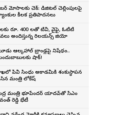
ైబర్ మోసాలకు చెక్: డిజిటల్ చెల్లింపులపై
్యాంకుల కీలక ప్రతిపాదనలు
ెలకు రూ. 400 లతో టీవీ, వైఫై, ఓటీటీ
ేవలు అందిస్తున్న రిలయన్స్ జియో
ూడు ఆల్కహాల్ బ్రాండ్లపై నిషేధం..
ందుబాబులకు షాక్!
ిశాఖలో పీవీ సింధు అకాడమీకి శంకుస్థాపన
ేసిన మంత్రి లోకేష్
ేంద్ర మంత్రి భూపేందర్ యాదవ్‌తో సీఎం
వంత్ రెడ్డి భేటీ