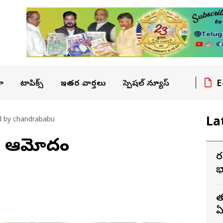
E
ా
టాపిక్స్
ఇతర వార్తలు
స్పెషల్ న్యూస్
La
d by chandrababu
బీపీ ఆమోదం
ర
భ
త
ఏ