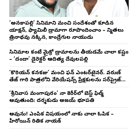
‘అనకాపల్లి’ సినిమాని మంచి సందేశంతో కూడిన
యాక్షన్, ఫ్యామిలీ డ్రామాగా రూపొందించాం – నిర్మాతలు
త్రినాథరావు నక్కిన, కాండ్రేగుల నాయుడు
సినిమాల కంటే మైక్రో డ్రామాలను తీయడమే చాలా కష్టం
– ‘దందా’ డైరెక్ట‌ర్ ఆదిత్య దేవులపల్లి
‘కొరియన్ కనకరాజు’ మంచి ఫన్ ఎంటర్‌టైనర్. వరుణ్
తేజ్ గారి పాత్రలోని వేరియేషన్స్ ప్రేక్షకులను సర్‌ప్రైజ్
చేస్తాయి : దర్శకుడు మేర్లపాక గాంధీ
‘శ్రీనివాస మంగాపురం’ నా కెరీర్‌లో బెస్ట్ ఫిల్మ్
అవుతుంది: దర్శకుడు అజయ్ భూపతి
అవును! ఎంపిక విషయంలో నాకు చాలా ఓపిక –
హీరోయిన్ రితిక నాయక్