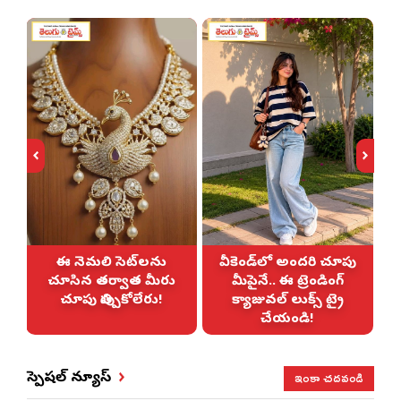
ఈ నెమలి సెట్‌లను
వీకెండ్‌లో అందరి చూపు
చూసిన తర్వాత మీరు
మీపైనే.. ఈ ట్రెండింగ్
చూపు తిప్పుకోలేరు!
క్యాజువల్ లుక్స్ ట్రై
చేయండి!
ఇంకా చదవండి
స్పెషల్ న్యూస్