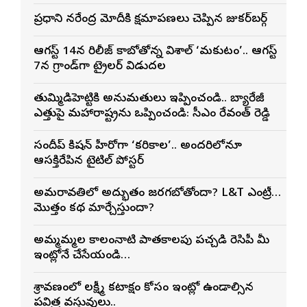
ప్రధాని నరేంద్ర మోదీకి క్షమాపణలు చెప్పిన జుకర్‌బర్గ్
ఆగస్ట్ 14న రిలీజ్ కాబోతోన్న విశాల్ ‘మకుటం’.. ఆగస్ట్
7న గ్రాండ్‌గా ట్రైలర్ విడుదల
తుమ్మిడిహెట్టికి అనుమ‌తులు ఇప్పించండి.. బ్యారేజీ
ఎత్తుపై మ‌హారాష్ట్రను ఒప్పించండి: సీఎం రేవంత్ రెడ్డి
సందీప్ కిషన్ హీరోగా ‘కరికాల’.. అందరిలోనూ
ఆసక్తిరేపిన టైటిల్ పోస్టర్
అమరావతిలో అద్భుతం జరగబోతోందా? L&T ఎంట్రీ…
మొత్తం కథ మార్చేస్తుందా?
అమ్మమ్మల కాలంనాటి పాతకాలపు పచ్చడి రెసిపీ మీ
ఇంట్లోనే చేసేయండి…
శ్రావణంలో లక్ష్మీ కటాక్షం కోసం ఇంట్లో ఉండాల్సిన
పవిత్ర వస్తువులు..