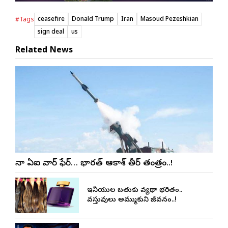
ceasefire
Donald Trump
Iran
Masoud Pezeshkian
#Tags
sign deal
us
Related News
చైనా ఏఐ వార్ ఫేర్… భారత్ ఆకాశ్ తీర్ తంత్రం..!
ఇరానీయుల బతుకు వ్యథా భరితం..
వస్తువులు అమ్ముకుని జీవనం..!