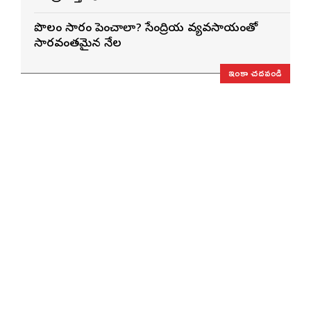
పొలం సారం పెంచాలా? సేంద్రియ వ్యవసాయంతో
సారవంతమైన నేల
ఇంకా చదవండి