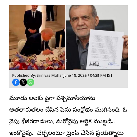
Published By: Srinivas Mohan
June 18, 2026 / 04:25 PM IST
మూడు నెలలకు పైగా పశ్చిమాసియాను
అతలాకుతలం చేసిన పెను
సంక్షోభం
ముగిసింది. ఓ
వైపు భీకరదాడులు, మరోవైపు ఆర్థిక ముట్టడి..
ఇంకోవైపు.. చర్చలంటూ ట్రంప్ చేసిన ప్రయత్నాలు