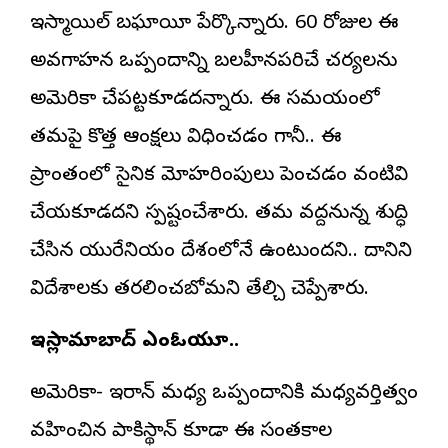
ఇస్మాయిల్‌ బఘాయీ పేర్కొన్నారు. 60 రోజుల ఈ
అవగాహన ఒప్పందాన్ని బలహీనపరిచే చర్యలను
అమెరికా చేపట్టకూడదన్నారు. ఈ సమయంలో
తమపై కొత్త ఆంక్షలు విధించడం గానీ.. ఈ
ప్రాంతంలో సైనిక మోహరింపులు పెంచడం వంటివి
చేయకూడదని స్పష్టంచేశారు. తమ వద్దనున్న శుద్ధి
చేసిన యురేనియం దేశంలోనే ఉంటుందని.. దానిని
విదేశాలకు తరలించబోమని తేల్చి చెప్పేశారు.
ఇస్లామాబాద్‌ ఎంఓయూ..
అమెరికా- ఇరాన్‌ మధ్య ఒప్పందానికి మధ్యవర్తిత్వం
వహించిన పాకిస్థాన్‌ కూడా ఈ సంతకాల