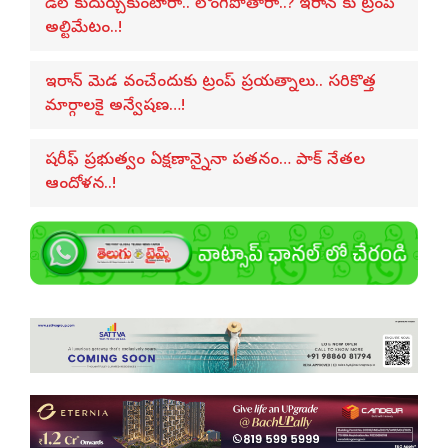
డీల్ కుదుర్చుకుంటారా.. లొంగిపోతారా..? ఇరాన్ కు ట్రంప్
అల్టిమేటం..!
ఇరాన్ మెడ వంచేందుకు ట్రంప్ ప్రయత్నాలు.. సరికొత్త
మార్గాలకై అన్వేషణ…!
షరీఫ్ ప్రభుత్వం ఏక్షణాన్నైనా పతనం… పాక్ నేతల
ఆందోళన..!