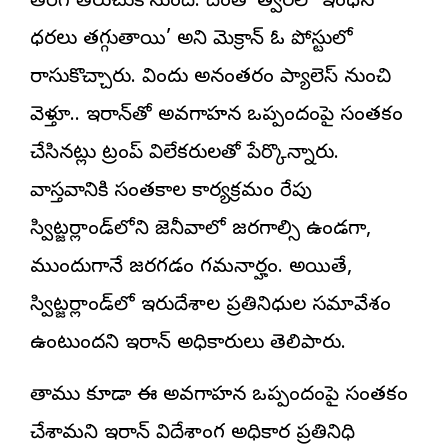
తిరిగి తెరుచుకోనుంది. దీంతో త్వరలో ఇంధన
ధరలు తగ్గుతాయి’ అని మెక్రాన్‌ ఓ పోస్టులో
రాసుకొచ్చారు. విందు అనంతరం ప్యాలెస్‌ నుంచి
వెళ్తూ.. ఇరాన్‌తో అవగాహన ఒప్పందంపై సంతకం
చేసినట్లు ట్రంప్‌ విలేకరులతో పేర్కొన్నారు.
వాస్తవానికి సంతకాల కార్యక్రమం రేపు
స్విట్జర్లాండ్‌లోని జెనీవాలో జరగాల్సి ఉండగా,
ముందుగానే జరగడం గమనార్హం. అయితే,
స్విట్జర్లాండ్‌లో ఇరుదేశాల ప్రతినిధుల సమావేశం
ఉంటుందని ఇరాన్‌ అధికారులు తెలిపారు.
తాము కూడా ఈ అవగాహన ఒప్పందంపై సంతకం
చేశామని ఇరాన్‌ విదేశాంగ అధికార ప్రతినిధి