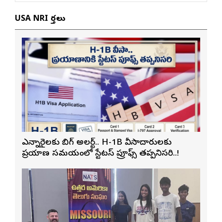
USA NRI వార్తలు
ఎన్నారైలకు బిగ్ అలర్ట్.. H-1B వీసాదారులకు
ప్రయాణ సమయంలో స్టేటస్ ప్రూఫ్స్ తప్పనిసరి..!