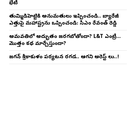
భేటీ
తుమ్మిడిహెట్టికి అనుమ‌తులు ఇప్పించండి.. బ్యారేజీ
ఎత్తుపై మ‌హారాష్ట్రను ఒప్పించండి: సీఎం రేవంత్ రెడ్డి
అమరావతిలో అద్భుతం జరగబోతోందా? L&T ఎంట్రీ…
మొత్తం కథ మార్చేస్తుందా?
జగన్ శ్రీకాకుళం పర్యటన రగడ.. ఆగని అరెస్ట్ లు..!