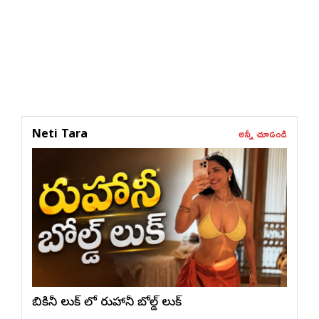
అన్నీ చూడండి
Neti Tara
బికినీ లుక్ లో రుహానీ బోల్డ్ లుక్