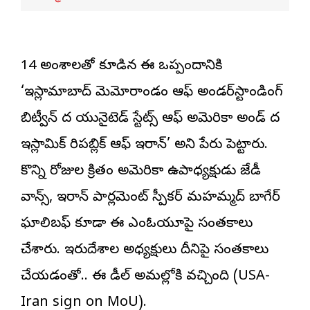
14 అంశాలతో కూడిన ఈ ఒప్పందానికి
‘ఇస్లామాబాద్‌ మెమోరాండం ఆఫ్‌ అండర్‌స్టాండింగ్‌
బిట్వీన్‌ ద యునైటెడ్‌ స్టేట్స్‌ ఆఫ్‌ అమెరికా అండ్‌ ద
ఇస్లామిక్‌ రిపబ్లిక్‌ ఆఫ్‌ ఇరాన్‌’ అని పేరు పెట్టారు.
కొన్ని రోజుల క్రితం అమెరికా ఉపాధ్యక్షుడు జేడీ
వాన్స్‌, ఇరాన్‌ పార్లమెంట్‌ స్పీకర్‌ మహమ్మద్‌ బాగేర్‌
ఘాలిబఫ్‌ కూడా ఈ ఎంఓయూపై సంతకాలు
చేశారు. ఇరుదేశాల అధ్యక్షులు దీనిపై సంతకాలు
చేయడంతో.. ఈ డీల్‌ అమల్లోకి వచ్చింది (USA-
Iran sign on MoU).