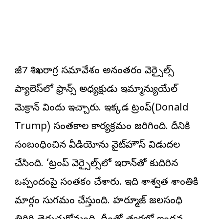
జీ7 శిఖరాగ్ర సమావేశం అనంతరం వెర్సైల్స్‌
ప్యాలెస్‌లో ఫ్రాన్స్‌ అధ్యక్షుడు ఇమ్మాన్యుయేల్‌
మెక్రాన్‌ విందు ఇచ్చారు. ఇక్కడ ట్రంప్‌(Donald
Trump) సంతకాల కార్యక్రమం జరిగింది. దీనికి
సంబంధించిన వీడియోను వైట్‌హౌస్‌ విడుదల
చేసింది. ‘ట్రంప్‌ వెర్సైల్స్‌లో ఇరాన్‌తో కుదిరిన
ఒప్పందంపై సంతకం చేశారు. ఇది శాశ్వత శాంతికి
మార్గం సుగమం చేస్తుంది. హర్మూజ్‌ జలసంధి