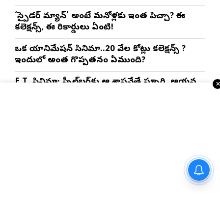
‘స్పైడర్ మ్యాన్’ అంటే మనోళ్లకు ఇంత పిచ్చా? ఈ
కలెక్షన్స్, ఈ రికార్డులు ఏంటి!
ఒక యానిమేషన్ సినిమా..20 వేల కోట్లు కలెక్షన్స్ ?
ఇందులో అంత గొప్పతనం ఏముంది?
E.T. సినిమా: స్పీల్‌బర్గ్‌కు ఆ శాస్త్రవేత్తే స్ఫూర్తి. ఆయన
రీసెర్చ్ తెలిస్తే మైండ్ బ్లాక్!?
ఇంకా చదవండి
స్పోర్ట్స్ న్యూస్
అమ్మమ్మల కాలంనాటి పాతకాలపు
పచ్చడి రెసిపీ మీ ఇంట్లోనే
చేసేయండి…