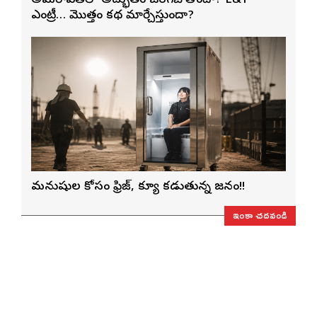
అమరావతిలో అద్భుతం జరగబోతోందా? L&T
ఎంట్రీ… మొత్తం కథ మార్చేస్తుందా?
మనుషుల కోసం ఫ్రిజ్, క్యూ కడుతున్న జనం!!
ఇంకా చదవండి