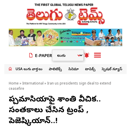
E-PAPER
USA తెలుగు వార్తలు
పాలిటిక్స్
సినిమా
టాపిక్స్
స్పెషల్ న్యూస్
Home
»
International
» Iran us presidents sign deal to extend
ceasefire
పశ్చిమాసియాపై శాంతి వీచిక..
సంతకాలు చేసిన ట్రంప్ ,
పెజెష్కియాన్..!