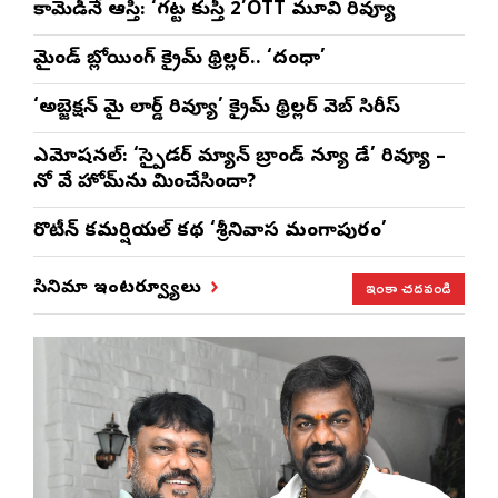
కామెడీనే ఆస్తి: ‘గట్ట కుస్తీ 2’OTT మూవి రివ్యూ
మైండ్ బ్లోయింగ్ క్రైమ్ థ్రిల్లర్.. ‘దంధా’
‘అబ్జెక్ష‌న్ మై లార్డ్ రివ్యూ’ క్రైమ్ థ్రిల్ల‌ర్ వెబ్ సిరీస్
ఎమోష‌న‌ల్‌: ‘స్పైడర్ మ్యాన్ బ్రాండ్ న్యూ డే’ రివ్యూ –
నో వే హోమ్‌ను మించేసిందా?
రొటీన్‌ కమర్షియల్‌ కథ ‘శ్రీనివాస మంగాపురం’
ఇంకా చదవండి
సినిమా ఇంటర్వ్యూలు