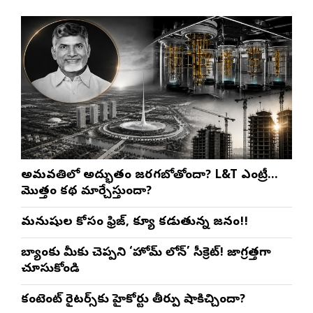
అమరావతిలో అద్భుతం జరగబోతోందా? L&T ఎంట్రీ…
మొత్తం కథ మార్చేస్తుందా?
మనుషుల కోసం ఫ్రిజ్, క్యూ కడుతున్న జనం!!
బ్యాంకు మీకు చెప్పని ‘హోమ్ లోన్’ సీక్రెట్! జాగ్రత్తగా
చూసుకోండి
కంటెంట్ రైటర్స్‌కు హైకోర్టు తీర్పు షాకిచ్చిందా?