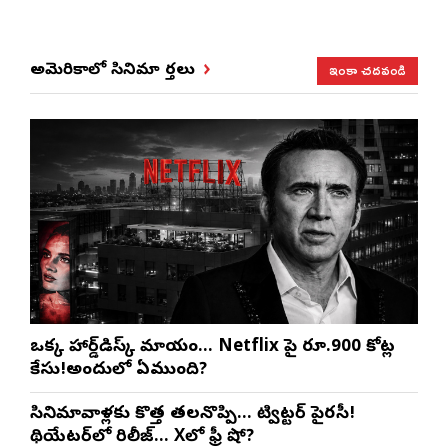
ఇంకా చదవండి
అమెరికాలో సినిమా వార్తలు
ఒక్క హార్డ్‌డిస్క్ మాయం… Netflix పై రూ.900 కోట్ల
కేసు!అందులో ఏముంది?
సినిమావాళ్లకు కొత్త తలనొప్పి… ట్విట్టర్ పైరసీ!
థియేటర్‌లో రిలీజ్… Xలో ఫ్రీ షో?