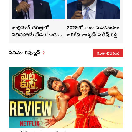
తో
బాల్టిమోర్ చరిత్రలో
2028లో ఆటా మహాసభలు
తెలు
ట్టి
నిలిచిపోయే వేడుక ఇది:
జరిగేది అక్కడే: సతీష్ రెడ్డి
చేస్తు
శ్రీధర్ బానాల
ఇంకా చదవండి
సినిమా రివ్యూస్