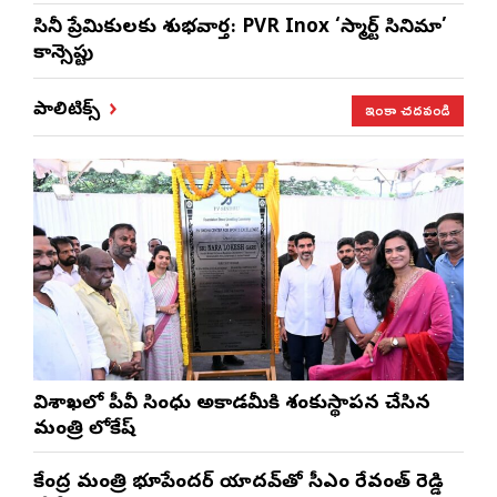
సినీ ప్రేమికులకు శుభవార్త: PVR Inox ‘స్మార్ట్ సినిమా’
కాన్సెప్టు
ఇంకా చదవండి
పాలిటిక్స్
విశాఖలో పీవీ సింధు అకాడమీకి శంకుస్థాపన చేసిన
మంత్రి లోకేష్
కేంద్ర మంత్రి భూపేందర్ యాదవ్‌తో సీఎం రేవంత్ రెడ్డి