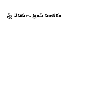
ఫ్రాన్స్ వేదికగా.. ట్రంప్‌ సంతకం