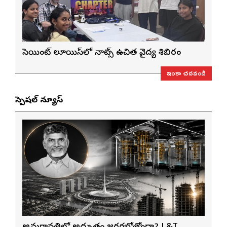
సెయింట్ లూయిస్‌లో నాట్స్ ఉచిత వైద్య శిబిరం
ఇంకా చదవండి
స్పెషల్ న్యూస్