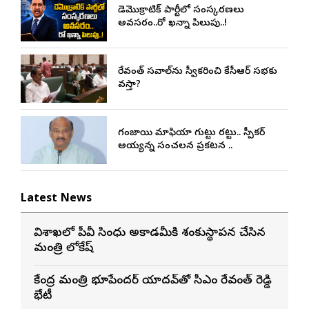
డెమొక్రాటిక్ పార్టీలో సంస్కరణలు
అవసరం..రో ఖన్నా పిలుపు..!
రేవంత్ సవాల్‌ను స్వీకరించి కేసీఆర్ సభకు
వస్తారా?
గంజాయి మాఫియా గుట్టు రట్టు.. స్పీకర్
అయ్యన్న సంచలన ప్రకటన ..
Latest News
విశాఖలో పీవీ సింధు అకాడమీకి శంకుస్థాపన చేసిన
మంత్రి లోకేష్
కేంద్ర మంత్రి భూపేందర్ యాదవ్‌తో సీఎం రేవంత్ రెడ్డి
భేటీ