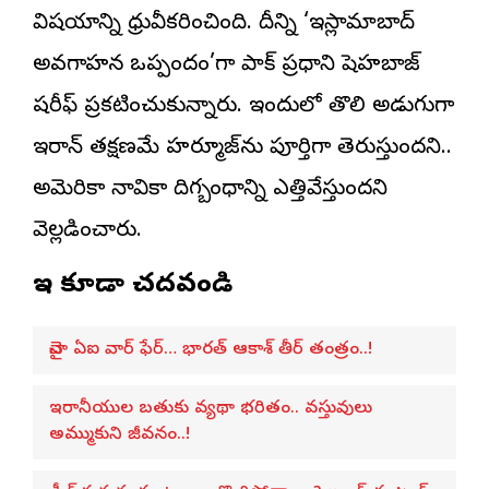
విషయాన్ని ధ్రువీకరించింది. దీన్ని ‘ఇస్లామాబాద్
అవగాహన ఒప్పందం’గా పాక్‌ ప్రధాని షెహబాజ్
షరీఫ్ ప్రకటించుకున్నారు. ఇందులో తొలి అడుగుగా
ఇరాన్‌ తక్షణమే హర్మూజ్‌ను పూర్తిగా తెరుస్తుందని..
అమెరికా నావికా దిగ్బంధాన్ని ఎత్తివేస్తుందని
వెల్లడించారు.
ఇవి కూడా చదవండి
చైనా ఏఐ వార్ ఫేర్… భారత్ ఆకాశ్ తీర్ తంత్రం..!
ఇరానీయుల బతుకు వ్యథా భరితం.. వస్తువులు
అమ్ముకుని జీవనం..!