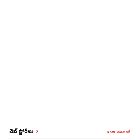
ఇంకా చదవండి
వెబ్ స్టోరీలు