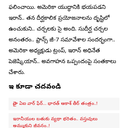
ఫలించాయి. అమెరికా యుద్ధానికి భయపడని
ఇరాన్.. తన దీర్ఘకాలిక ప్రయోజనాలను దృష్టిలో
ఉంచుకుని.. చర్చలకు సై అంది. సుదీర్ఘ చర్చల
అనంతరం.. ఫ్రాన్స్ జీ-7 సమావేశాల సందర్భంగా..
అమెరికా అధ్యక్షుడు ట్రంప్, ఇరాన్ అధినేత
పెజెష్కియాన్.. అవగాహన ఒప్పందంపై సంతకాలు
చేశారు.
ఇవి కూడా చదవండి
చైనా ఏఐ వార్ ఫేర్… భారత్ ఆకాశ్ తీర్ తంత్రం..!
ఇరానీయుల బతుకు వ్యథా భరితం.. వస్తువులు
అమ్ముకుని జీవనం..!