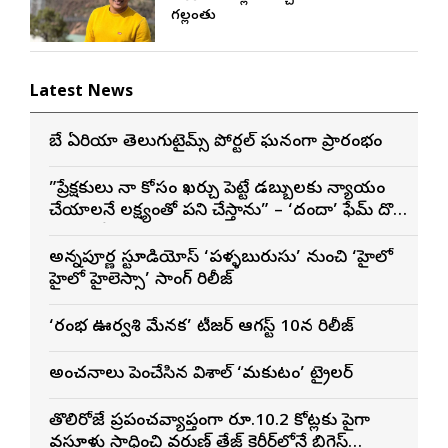
గల్లంతు
Latest News
బే ఏరియా తెలుగుటైమ్స్ పోర్టల్ ఘనంగా ప్రారంభం
”ప్రేక్షకులు నా కోసం ఖర్చు పెట్టే డబ్బులకు న్యాయం
చేయాలనే లక్ష్యంతో పని చేస్తాను” – ‘దందా’ ఫేమ్ దొర
సాయి తేజ
అన్నపూర్ణ స్టూడియోస్ ‘పళ్ళబురుసు’ నుంచి ‘హైలో
హైలో హైలెస్సా’ సాంగ్ రిలీజ్
‘రంభ ఊర్వశి మేనక’ టీజర్ ఆగస్ట్ 10న రిలీజ్
అంచనాలు పెంచేసిన విశాల్ ‘మకుటం’ ట్రైలర్
తొలిరోజే ప్రపంచవ్యాప్తంగా రూ.10.2 కోట్లకు పైగా
వసూళ్లు సాధించి వరుణ్ తేజ్ కెరీర్‌లోనే బిగ్గెస్ట్