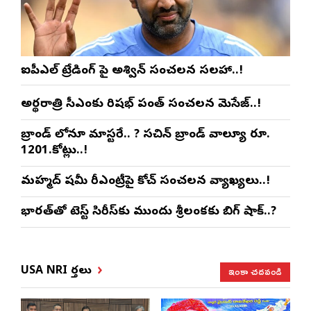
ఐపీఎల్ ట్రేడింగ్ పై అశ్విన్ సంచలన సలహా..!
అర్థరాత్రి సీఎంకు రిషభ్ పంత్ సంచలన మెసేజ్..!
బ్రాండ్ లోనూ మాస్టరే.. ? సచిన్ బ్రాండ్ వాల్యూ రూ.
1201.కోట్లు..!
మహ్మద్ షమీ రీఎంట్రీపై కోచ్ సంచలన వ్యాఖ్యలు..!
భారత్‌తో టెస్ట్ సిరీస్‌కు ముందు శ్రీలంకకు బిగ్ షాక్..?
ఇంకా చదవండి
USA NRI వార్తలు