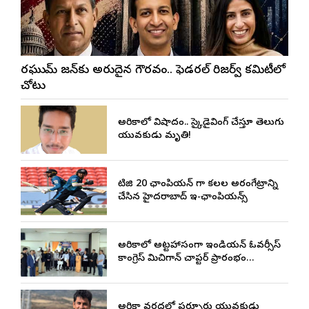
రఘురామ్ రాజన్‌కు అరుదైన గౌరవం.. ఫెడరల్ రిజర్వ్ కమిటీలో
చోటు
అమెరికాలో విషాదం.. స్కైడైవింగ్ చేస్తూ తెలుగు
యువకుడు మృతి!
టిజి 20 ఛాంపియన్ గా కలల అరంగేట్రాన్ని
చేసిన హైదరాబాద్ ఇ-ఛాంపియన్స్
అమెరికాలో అట్టహాసంగా ఇండియన్ ఓవర్సీస్
కాంగ్రెస్ మిచిగాన్ చాప్టర్ ప్రారంభం…
అమెరికా వరదల్లో పర్చూరు యువకుడు