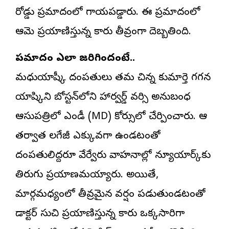
రోడ్డు ప్రమాదంలో గాయపడ్డారు. ఈ ప్రమాదంలో
ఆమె ప్రయాణిస్తున్న కారు తీవ్రంగా దెబ్బతింది.
ప్రమాదం ఎలా జరిగిందంటే..
మధుయాష్కీ దంపతులు తమ చిన్న కుమార్తె గగన
యాష్కిని బోస్టన్‌లోని హార్వర్డ్ వర్సిటీ అనుబంధ
ఆసుపత్రిలో ఎండీ (MD) కోర్సులో చేర్పించారు. ఆ
తర్వాత లగేజీ ఎక్కువగా ఉండటంతో
దంపతులిద్దరూ వేర్వేరు వాహనాల్లో న్యూయార్క్‌కు
తిరుగు ప్రయాణమయ్యారు. అయితే,
మార్గమధ్యంలో తీవ్రమైన వర్షం పడుతుండటంతో
డాక్టర్ సుచి ప్రయాణిస్తున్న కారు ఒక్కసారిగా