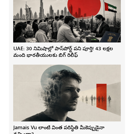
UAE: 30 నిమిషాల్లో పాస్‌పోర్ట్ పని పూర్తి! 43 లక్షల
మంది భారతీయులకు బిగ్ రిలీఫ్
Jamais Vu లాంటి వింత పరిస్థితి మీకెప్పుడైనా