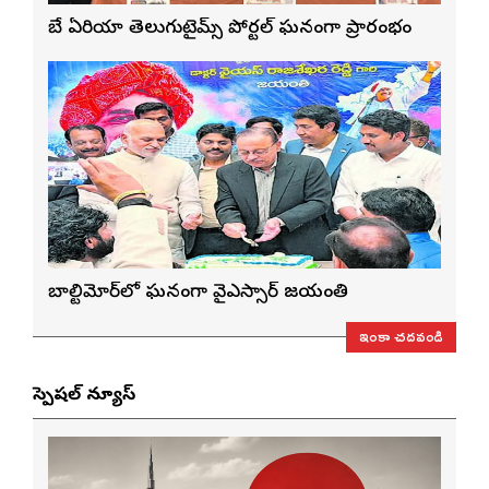
బే ఏరియా తెలుగుటైమ్స్ పోర్టల్ ఘనంగా ప్రారంభం
బాల్టిమోర్‌లో ఘనంగా వైఎస్సార్‌ జయంతి
ఇంకా చదవండి
స్పెషల్ న్యూస్