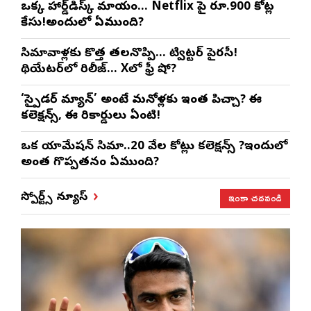
ఒక్క హార్డ్‌డిస్క్ మాయం… Netflix పై రూ.900 కోట్ల
కేసు!అందులో ఏముంది?
సినిమావాళ్లకు కొత్త తలనొప్పి… ట్విట్టర్ పైరసీ!
థియేటర్‌లో రిలీజ్… Xలో ఫ్రీ షో?
‘స్పైడర్ మ్యాన్’ అంటే మనోళ్లకు ఇంత పిచ్చా? ఈ
కలెక్షన్స్, ఈ రికార్డులు ఏంటి!
ఒక యానిమేషన్ సినిమా..20 వేల కోట్లు కలెక్షన్స్ ?ఇందులో
అంత గొప్పతనం ఏముంది?
ఇంకా చదవండి
స్పోర్ట్స్ న్యూస్