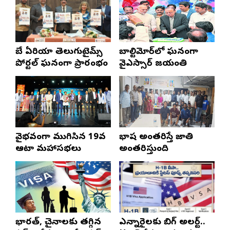
బే ఏరియా తెలుగుటైమ్స్
బాల్టిమోర్‌లో ఘనంగా
పోర్టల్ ఘనంగా ప్రారంభం
వైఎస్సార్‌ జయంతి
వైభవంగా ముగిసిన 19వ
భాష అంతరిస్తే జాతి
ఆటా మహాసభలు
అంతరిస్తుంది
భారత్, చైనాలకు తగ్గిన
ఎన్నారైలకు బిగ్ అలర్ట్..