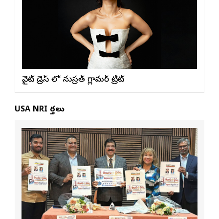
వైట్ డ్రెస్ లో నుస్ర‌త్ గ్లామ‌ర్ ట్రీట్
USA NRI వార్తలు