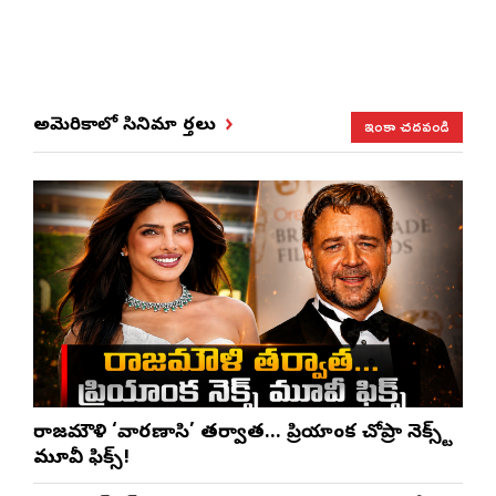
ఇంకా చదవండి
అమెరికాలో సినిమా వార్తలు
రాజమౌళి ‘వారణాసి’ తర్వాత… ప్రియాంక చోప్రా నెక్స్ట్
మూవీ ఫిక్స్!