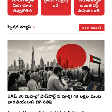
ు
చూసిన తర్వాత
ట్రెండింగ్ డిజైన్స్
పడుతున్నారా?
మీరు చూపు
ఇవే!
అయితే బెస్ట్
తిప్పుకోలేరు
పానీయం ఇదే!
ఇంకా చదవండి
స్పెషల్ న్యూస్
UAE: 30 నిమిషాల్లో పాస్‌పోర్ట్ పని పూర్తి! 43 లక్షల మంది
భారతీయులకు బిగ్ రిలీఫ్