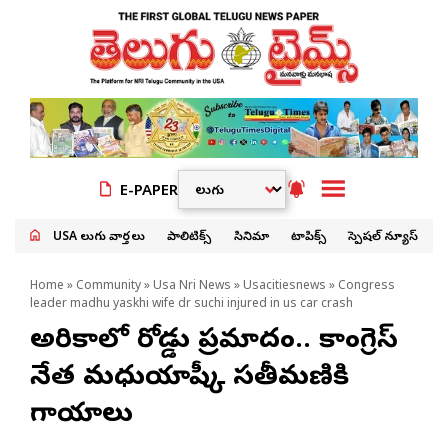
E-PAPER
USA తెలుగు వార్తలు
పాలిటిక్స్
సినిమా
టాపిక్స్
స్పెషల్ న్యూస్
Home
»
Community
»
Usa Nri News
»
Usacitiesnews
» Congress
leader madhu yaskhi wife dr suchi injured in us car crash
అమెరికాలో రోడ్డు ప్రమాదం.. కాంగ్రెస్
నేత మధుయాష్కీ సతీమణికి
గాయాలు