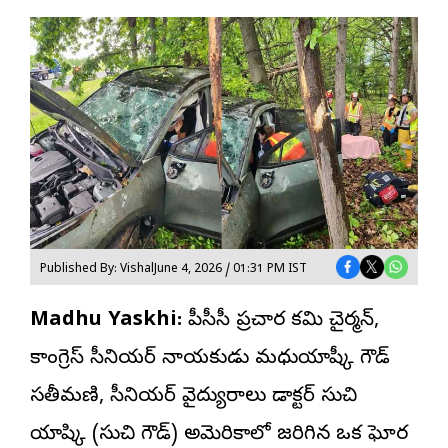
Published By: Vishal
June 4, 2026 / 01:31 PM IST
Madhu Yaskhi:
టీపీసీసీ ప్రచార కమిటీ చైర్మన్,
కాంగ్రెస్ సీనియర్ నాయకుడు మధుయాష్కీ గౌడ్
సతీమణి, సీనియర్ వైద్యురాలు డాక్టర్ సుచి
యాష్కి (సుచి గౌడ్) అమెరికాలో జరిగిన ఒక ఘోర