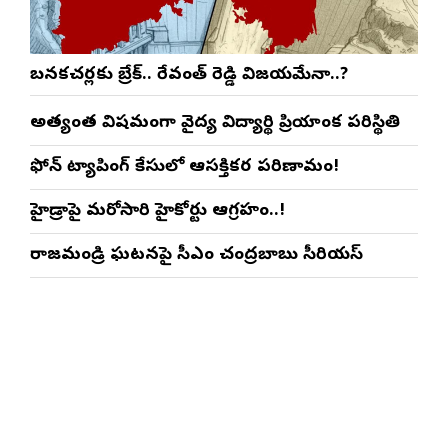
బనకచర్లకు బ్రేక్.. రేవంత్ రెడ్డి విజయమేనా..?
అత్యంత విషమంగా వైద్య విద్యార్థిని ప్రియాంక పరిస్థితి
ఫోన్ ట్యాపింగ్ కేసులో ఆసక్తికర పరిణామం!
హైడ్రాపై మరోసారి హైకోర్టు ఆగ్రహం..!
రాజమండ్రి ఘటనపై సీఎం చంద్రబాబు సీరియస్