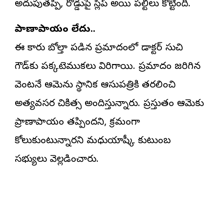
అదుపుతప్పి, రోడ్డుపై స్లిప్ అయి పల్టీలు కొట్టింది.
ప్రాణాపాయం లేదు..
ఈ కారు బోల్తా పడిన ప్రమాదంలో డాక్టర్ సుచి
గౌడ్‌కు పక్కటెముకలు విరిగాయి. ప్రమాదం జరిగిన
వెంటనే ఆమెను స్థానిక ఆసుపత్రికి తరలించి
అత్యవసర చికిత్స అందిస్తున్నారు. ప్రస్తుతం ఆమెకు
ప్రాణాపాయం తప్పిందని, క్రమంగా
కోలుకుంటున్నారని మధుయాష్కీ కుటుంబ
సభ్యులు వెల్లడించారు.