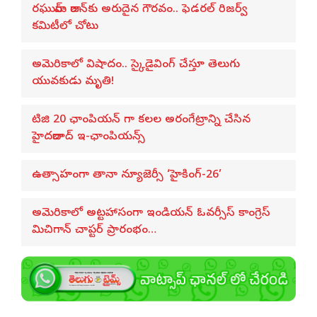
రఘురామ్ రాజన్‌కు అరుదైన గౌరవం.. ఫెడరల్ రిజర్వ్
కమిటీలో చోటు
అమెరికాలో విషాదం.. స్కైడైవింగ్ చేస్తూ తెలుగు
యువకుడు మృతి!
టిజి 20 ఛాంపియన్ గా కలల అరంగేట్రాన్ని చేసిన
హైదరాబాద్ ఇ-ఛాంపియన్స్
ఉత్సాహంగా తానా న్యూజెర్సీ ‘హైకింగ్‌-26’
అమెరికాలో అట్టహాసంగా ఇండియన్ ఓవర్సీస్ కాంగ్రెస్
మిచిగాన్ చాప్టర్ ప్రారంభం…