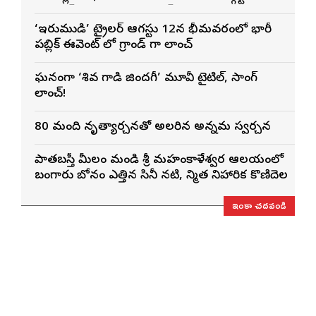
ఓపెనింగ్‌గా నిలిచిన ‘కొరియన్ కనకరాజు’
‘ఇరుముడి’ ట్రైలర్ ఆగస్టు 12న భీమవరంలో భారీ
పబ్లిక్ ఈవెంట్ లో గ్రాండ్ గా లాంచ్
ఘనంగా ‘శివ గాడి జింద‌గీ’ మూవీ టైటిల్, సాంగ్
లాంచ్!
80 మంది నృత్యార్చనతో అలరారిన అన్నమ స్వరార్చన
పాతబస్తీ మీరాలం మండి శ్రీ మహంకాళేశ్వర ఆలయంలో
బంగారు బోనం ఎత్తిన సినీ నటి, నిర్మాత నిహారిక కొణిదెల
ఇంకా చదవండి