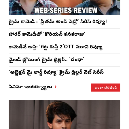
క్రైమ్ కామెడీ : ‘ప్రీతమ్ అండ్ పెడ్రో’ సిరీస్ రివ్యూ!
హారర్ కామెడీతో ‘కొరియన్ కనకరాజు’
కామెడీనే ఆస్తి: ‘గట్ట కుస్తీ 2’OTT మూవి రివ్యూ
మైండ్ బ్లోయింగ్ క్రైమ్ థ్రిల్లర్.. ‘దంధా’
‘అబ్జెక్ష‌న్ మై లార్డ్ రివ్యూ’ క్రైమ్ థ్రిల్ల‌ర్ వెబ్ సిరీస్
ఇంకా చదవండి
సినిమా ఇంటర్వ్యూలు