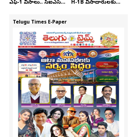
ఎఫ్-1 వీసాలు.. సీఐఎస్
H-1B వీసాదారులకు
నివేదిక..!
ప్రయాణ సమయంలో
స్టేటస్ ప్రూఫ్స్ తప్పనిసరి..!
Telugu Times E-Paper