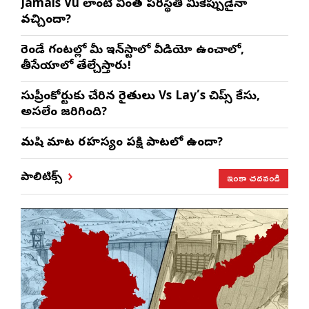
Jamais Vu లాంటి వింత పరిస్థితి మీకెప్పుడైనా
వచ్చిందా?
రెండే గంటల్లో మీ ఇన్‌స్టాలో వీడియో ఉంచాలో,
తీసేయాలో తేల్చేస్తారు!
సుప్రీంకోర్టుకు చేరిన రైతులు Vs Lay’s చిప్స్‌ కేసు,
అసలేం జరిగింది?
మనిషి మాట రహస్యం పక్షి పాటలో ఉందా?
ఇంకా చదవండి
పాలిటిక్స్