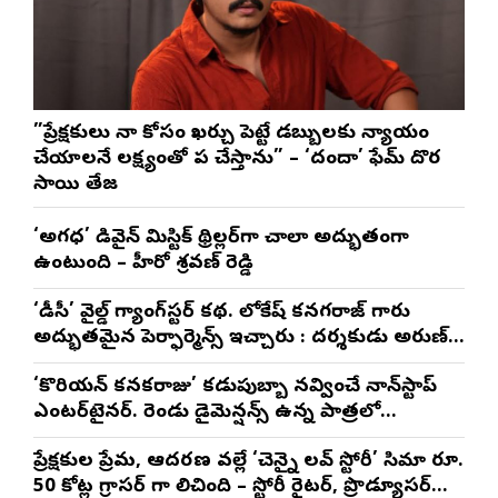
”ప్రేక్షకులు నా కోసం ఖర్చు పెట్టే డబ్బులకు న్యాయం
చేయాలనే లక్ష్యంతో పని చేస్తాను” – ‘దందా’ ఫేమ్ దొర
సాయి తేజ
‘అగధ’ డివైన్ మిస్టిక్ థ్రిల్లర్‌గా చాలా అద్భుతంగా
ఉంటుంది – హీరో శ్రవణ్ రెడ్డి
‘డీసీ’ వైల్డ్ గ్యాంగ్‌స్టర్ కథ. లోకేష్ కనగరాజ్ గారు
అద్భుతమైన పెర్ఫార్మెన్స్ ఇచ్చారు : దర్శకుడు అరుణ్
మాథేశ్వరన్
‘కొరియన్ కనకరాజు’ కడుపుబ్బా నవ్వించే నాన్‌స్టాప్
ఎంటర్‌టైనర్. రెండు డైమెన్షన్స్ ఉన్న పాత్రలో
నటించడం చాలా సంతృప్తినిచ్చింది : వరుణ్ తేజ్
ప్రేక్షకుల ప్రేమ, ఆదరణ వల్లే ‘చెన్నై లవ్ స్టోరీ’ సినిమా రూ.
50 కోట్ల గ్రాసర్ గా నిలిచింది – స్టోరీ రైటర్, ప్రొడ్యూసర్