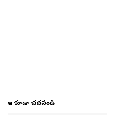
ఇవి కూడా చదవండి