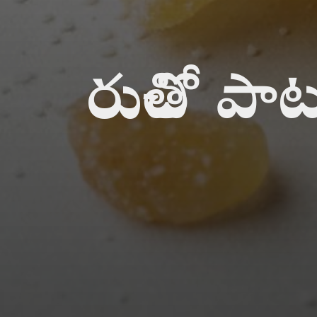
రుచితో పా