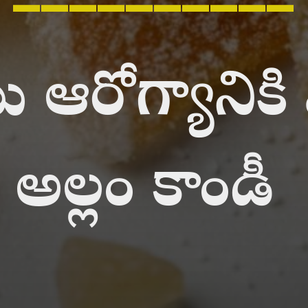
టు ఆరోగ్యానికి
అల్లం కాండీ