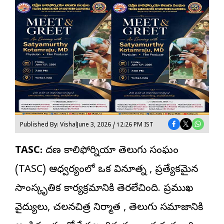
Published By: Vishal
June 3, 2026 / 12:26 PM IST
TASC:
దక్షిణ కాలిఫోర్నియా
తెలుగు సంఘం
(TASC) ఆధ్వర్యంలో ఒక వినూత్న , ప్రత్యేకమైన
సాంస్కృతిక కార్యక్రమానికి తెరలేచింది. ప్రముఖ
వైద్యులు, చలనచిత్ర నిర్మాత , తెలుగు సమాజానికి