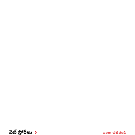
ఇంకా చదవండి
వెబ్ స్టోరీలు