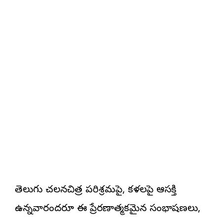
తెలుగు చలనచిత్ర పరిశ్రమపై, కళలపై ఆసక్తి
ఉన్నవారందరూ ఈ ప్రేరణాత్మకమైన సంభాషణలు,