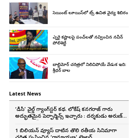
సెయింట్ లూయిస్‌లో నాట్స్ ఉచిత వైద్య శిబిరం
ఎన్నారై కష్టాలపై పంచ్‌లతో నవ్వించిన నవీన్
పోలిశెట్టి
బాల్టిమోర్ చరిత్రలో నిలిచిపోయే వేడుక ఇది:
శ్రీధర్ బానాల
Latest News
‘డీసీ’ వైల్డ్ గ్యాంగ్‌స్టర్ కథ. లోకేష్ కనగరాజ్ గారు
అద్భుతమైన పెర్ఫార్మెన్స్ ఇచ్చారు : దర్శకుడు అరుణ్
మాథేశ్వరన్
1 బిలియన్ వ్యూస్ దాటిన తొలి భారతీయ సినిమాగా
చరిత్ర సృష్టించిన ‘రామాయణ’ ట్రైలర్