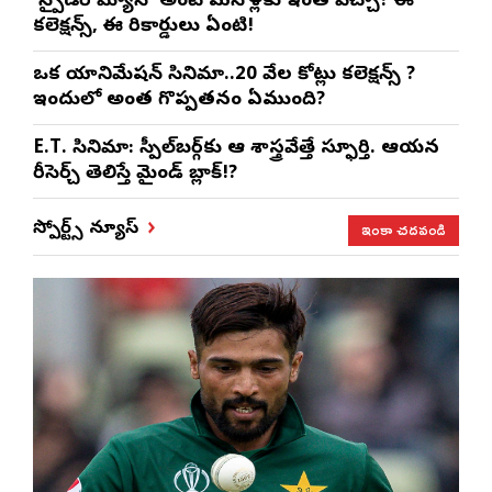
‘స్పైడర్ మ్యాన్’ అంటే మనోళ్లకు ఇంత పిచ్చా? ఈ
కలెక్షన్స్, ఈ రికార్డులు ఏంటి!
ఒక యానిమేషన్ సినిమా..20 వేల కోట్లు కలెక్షన్స్ ?
ఇందులో అంత గొప్పతనం ఏముంది?
E.T. సినిమా: స్పీల్‌బర్గ్‌కు ఆ శాస్త్రవేత్తే స్ఫూర్తి. ఆయన
రీసెర్చ్ తెలిస్తే మైండ్ బ్లాక్!?
ఇంకా చదవండి
స్పోర్ట్స్ న్యూస్