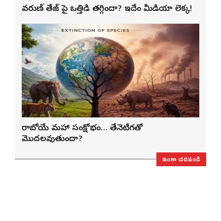
వరుణ్ తేజ్‌ పై ఒత్తిడి తగ్గిందా? ఇదేం మీడియా లెక్క!
రాబోయే మహా సంక్షోభం… తేనెటీగతో
మొదలవుతుందా?
ఇంకా చదవండి