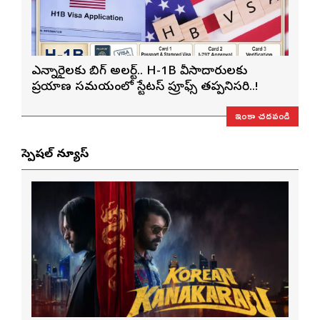
ఎన్నారైలకు బిగ్ అలర్ట్.. H-1B వీసాదారులకు
ప్రయాణ సమయంలో స్టేటస్ ప్రూఫ్స్ తప్పనిసరి..!
ఇంకా చదవండి
స్పెషల్ న్యూస్