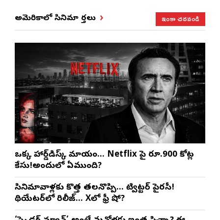
ఇంకా చదవండి
అమెరికాలో సినిమా వార్తలు
ఒక్క హార్డ్‌డిస్క్ మాయం… Netflix పై రూ.900 కోట్ల
కేసు!అందులో ఏముంది?
సినిమావాళ్లకు కొత్త తలనొప్పి… ట్విట్టర్ పైరసీ!
థియేటర్‌లో రిలీజ్… Xలో ఫ్రీ షో?