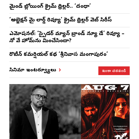
మైండ్ బ్లోయింగ్ క్రైమ్ థ్రిల్లర్.. ‘దంధా’
‘అబ్జెక్ష‌న్ మై లార్డ్ రివ్యూ’ క్రైమ్ థ్రిల్ల‌ర్ వెబ్ సిరీస్
ఎమోష‌న‌ల్‌: ‘స్పైడర్ మ్యాన్ బ్రాండ్ న్యూ డే’ రివ్యూ –
నో వే హోమ్‌ను మించేసిందా?
రొటీన్‌ కమర్షియల్‌ కథ ‘శ్రీనివాస మంగాపురం’
ఇంకా చదవండి
సినిమా ఇంటర్వ్యూలు