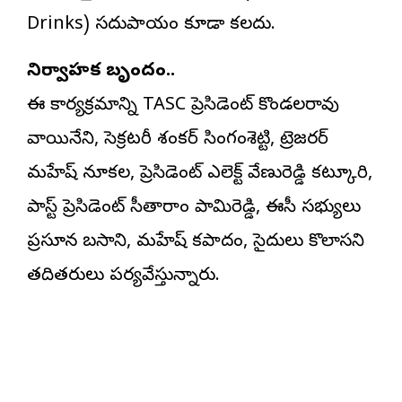
Drinks) సదుపాయం కూడా కలదు.
నిర్వాహక బృందం..
ఈ కార్యక్రమాన్ని TASC ప్రెసిడెంట్ కొండలరావు
వాయినేని, సెక్రటరీ శంకర్ సింగంశెట్టి, ట్రెజరర్
మహేష్ నూకల, ప్రెసిడెంట్ ఎలెక్ట్ వేణురెడ్డి కట్కూరి,
పాస్ట్ ప్రెసిడెంట్ సీతారాం పామిరెడ్డి, ఈసీ సభ్యులు
ప్రసూన బసాని, మహేష్ కపాదం, సైదులు కొలాసని
తదితరులు పర్యవేక్షిస్తున్నారు.