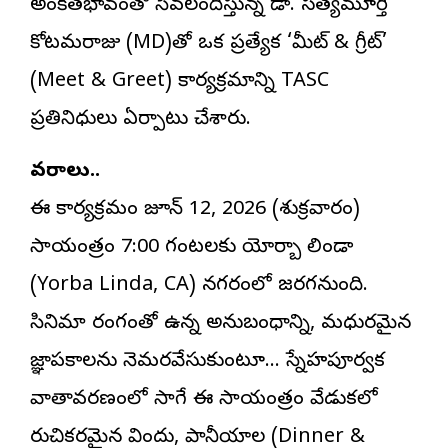
అంకితభావంతో సేవలందిస్తున్న డా. సత్యమూర్తి
కోటమరాజు (MD)తో ఒక ప్రత్యేక ‘మీట్ & గ్రీట్’
(Meet & Greet) కార్యక్రమాన్ని TASC
ప్రతినిధులు ఏర్పాటు చేశారు.
వివరాలు..
ఈ కార్యక్రమం జూన్ 12, 2026 (శుక్రవారం)
సాయంత్రం 7:00 గంటలకు యోర్బా లిండా
(Yorba Linda, CA) నగరంలో జరగనుంది.
సినిమా రంగంతో ఉన్న అనుబంధాన్ని, మధురమైన
జ్ఞాపకాలను నెమరవేసుకుంటూ… స్నేహపూర్వక
వాతావరణంలో సాగే ఈ సాయంత్రం వేడుకలో
రుచికరమైన విందు, పానీయాల (Dinner &