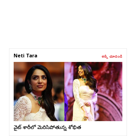
అన్నీ చూడండి
Neti Tara
వైట్ శారీలో మెరిసిపోతున్న శోభిత