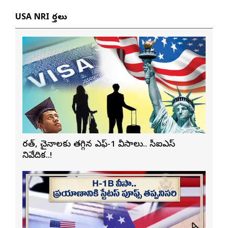
USA NRI వార్తలు
భారత్, చైనాలకు తగ్గిన ఎఫ్-1 వీసాలు.. సీఐఎస్
నివేదిక..!