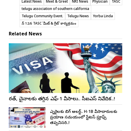
Latest News
Meet & Greet
NRI News
Physician
TASC
telugu association of southern california
Telugu Community Event.
Telugu News
Yorba Linda
జూన్ 12న TASC 'మీట్ & గ్రీట్' కార్యక్రమం
Related News
భారత్, చైనాలకు తగ్గిన ఎఫ్-1 వీసాలు.. సీఐఎస్ నివేదిక..!
ఎన్నారైలకు బిగ్ అలర్ట్.. H-1B వీసాదారులకు
ప్రయాణ సమయంలో స్టేటస్ ప్రూఫ్స్
తప్పనిసరి..!