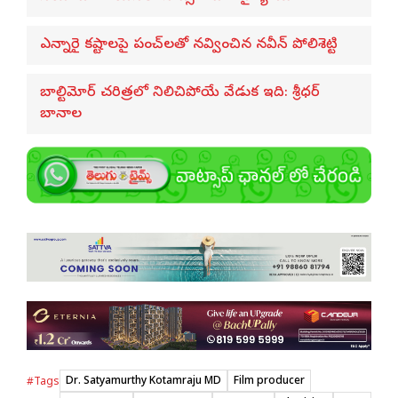
ఎన్నారై కష్టాలపై పంచ్‌లతో నవ్వించిన నవీన్ పోలిశెట్టి
బాల్టిమోర్ చరిత్రలో నిలిచిపోయే వేడుక ఇది: శ్రీధర్
బానాల
Dr. Satyamurthy Kotamraju MD
Film producer
#Tags