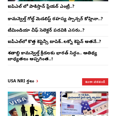
ఐపిఎల్ లో పాకిస్తాన్ ప్లేయర్ ఎంట్రీ..?
కామన్వెల్త్ గోల్డ్ మెడలిస్ట్ రహస్య స్పాన్సర్ కోహ్లినా..?
టీమిండియా చీఫ్ సెలెక్టర్ పదవికి ఎసరు..?
ఐపీఎల్‌లో కొత్త కెప్టెన్సీ టాపిక్..లక్నో కెప్టెన్ అతనే..?
శతాబ్ది కామన్వెల్త్ క్రీడలకు భారత్ సిద్ధం.. ఆతిథ్య
బాధ్యతలు అప్పగింత..!
ఇంకా చదవండి
USA NRI వార్తలు