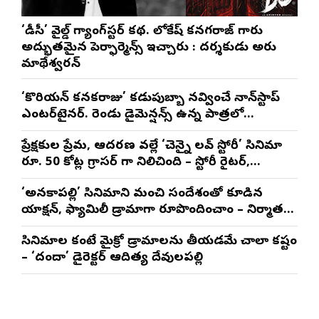
‘డీసీ’ వైల్డ్ గ్యాంగ్‌స్టర్ కథ. లోకేష్ కనగరాజ్ గారు
అద్భుతమైన పెర్ఫార్మెన్స్ ఇచ్చారు : దర్శకుడు అరుణ్
మాథేశ్వరన్
‘కొరియన్ కనకరాజు’ కడుపుబ్బా నవ్వించే నాన్‌స్టాప్
ఎంటర్‌టైనర్. రెండు డైమెన్షన్స్ ఉన్న పాత్రలో
నటించడం చాలా సంతృప్తినిచ్చింది : వరుణ్ తేజ్
ప్రేక్షకుల ప్రేమ, ఆదరణ వల్లే ‘చెన్నై లవ్ స్టోరీ’ సినిమా
రూ. 50 కోట్ల గ్రాసర్ గా నిలిచింది – స్టోరీ రైటర్,
ప్రొడ్యూసర్ సాయి రాజేష్
‘అనకాపల్లి’ సినిమాని మంచి సందేశంతో కూడిన
యాక్షన్, ఫ్యామిలీ డ్రామాగా రూపొందించాం – నిర్మాతలు
త్రినాథరావు నక్కిన, కాండ్రేగుల నాయుడు
సినిమాల కంటే మైక్రో డ్రామాలను తీయడమే చాలా కష్టం
– ‘దందా’ డైరెక్ట‌ర్ ఆదిత్య దేవులపల్లి