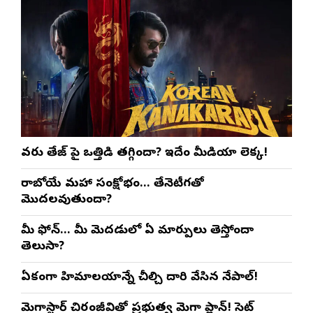
వరుణ్ తేజ్‌ పై ఒత్తిడి తగ్గిందా? ఇదేం మీడియా లెక్క!
రాబోయే మహా సంక్షోభం… తేనెటీగతో
మొదలవుతుందా?
మీ ఫోన్… మీ మెదడులో ఏ మార్పులు తెస్తోందా
తెలుసా?
ఏకంగా హిమాలయాన్నే చీల్చి దారి వేసిన నేపాల్!
మెగాస్టార్ చిరంజీవితో ప్రభుత్వ మెగా ప్లాన్! సెట్