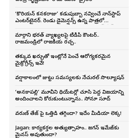
‘కొరియన్ కనకరాజు’ కడుపుబ్బా నవ్వించే నాన్‌స్టాప్
ఎంటర్‌టైనర్. రెండు డైమెన్షన్స్ ఉన్న పాత్రలో
నటించడం చాలా సంతృప్తినిచ్చింది : వరుణ్ తేజ్
మార్గాని భరత్ వ్యాఖ్యలపై టీడీపీ కౌంటర్..
రాజమండ్రిలో రాజకీయ రచ్చ..
తక్కువ ఖర్చుతో ఇంట్లోనే పెంచే ఆరోగ్యకరమైన
మైక్రోగ్రీన్స్ ఇవే!
వర్షాకాలంలో జుట్టు సమస్యలకు నేచురల్ సొల్యూషన్
‘అనకాపల్లి’ మూవీని థియేటర్లో చూసి పెద్ద విజయాన్ని
అందించాలని కోరుకుంటున్నాను.. సోనూ సూద్
వరుణ్ తేజ్‌ పై ఒత్తిడి తగ్గిందా? ఇదేం మీడియా లెక్క!
Jagan: కార్యకర్తల అత్యుత్సాహం.. జగన్ ఇమేజ్‌కు
మైనస్ అవుతుందా?