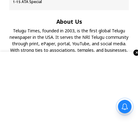
1-15 ATA Special
About Us
Telugu Times, founded in 2003, is the first global Telugu
newspaper in the USA. It serves the NRI Telugu community
through print, ePaper, portal, YouTube, and social media.
With strong ties to associations, temples, and businesses,
it also organizes events and Business Excellence Awards,
making it a leading Telugu media house in the USA.
మార్గాని భరత్ వ్యాఖ్యలపై టీడీపీ
కౌంటర్.. రాజమండ్రిలో రాజకీయ
రచ్చ..
Advertise with Us !!!