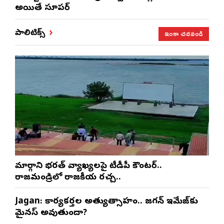
అయితే సూపర్
ఇంకా చదవండి
పాలిటిక్స్
మార్గాని భరత్ వ్యాఖ్యలపై టీడీపీ కౌంటర్..
రాజమండ్రిలో రాజకీయ రచ్చ..
Jagan: కార్యకర్తల అత్యుత్సాహం.. జగన్ ఇమేజ్‌కు
మైనస్ అవుతుందా?