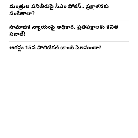
మంత్రుల పనితీరుపై సీఎం ఫోకస్.. ప్రక్షాళనకు
సంకేతాలా?
సామాజిక న్యాయంపై అధికార, ప్రతిపక్షాలకు కవిత
సవాల్!
ఆగస్టు 15న పొలిటికల్ బాంబ్ పేలనుందా?