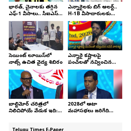
భారత్, చైనాలకు తగ్గిన
ఎన్నారైలకు బిగ్ అలర్ట్..
ఎఫ్-1 వీసాలు.. సీఐఎస్
H-1B వీసాదారులకు
నివేదిక..!
ప్రయాణ సమయంలో
స్టేటస్ ప్రూఫ్స్ తప్పనిసరి..!
సెయింట్ లూయిస్‌లో
ఎన్నారై కష్టాలపై
నాట్స్ ఉచిత వైద్య శిబిరం
పంచ్‌లతో నవ్వించిన
నవీన్ పోలిశెట్టి
బాల్టిమోర్ చరిత్రలో
2028లో ఆటా
నిలిచిపోయే వేడుక ఇది:
మహాసభలు జరిగేది
శ్రీధర్ బానాల
అక్కడే: సతీష్ రెడ్డి
Telugu Times E-Paper