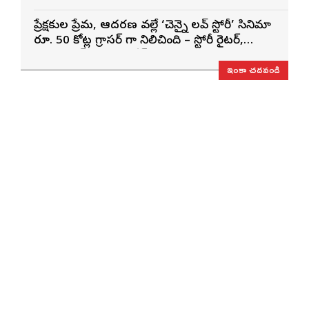
ప్రేక్షకుల ప్రేమ, ఆదరణ వల్లే ‘చెన్నై లవ్ స్టోరీ’ సినిమా
రూ. 50 కోట్ల గ్రాసర్ గా నిలిచింది – స్టోరీ రైటర్,
ప్రొడ్యూసర్ సాయి రాజేష్
ఇంకా చదవండి