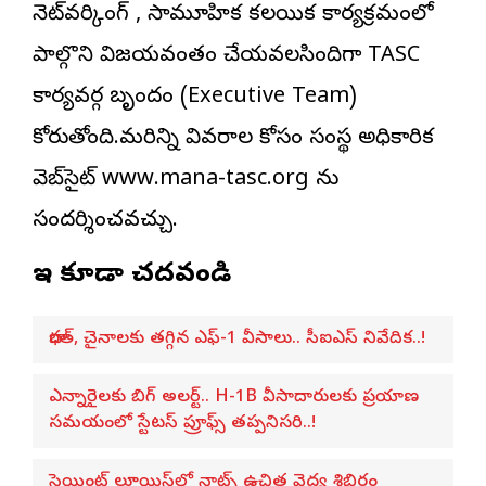
నెట్‌వర్కింగ్ , సామూహిక కలయిక కార్యక్రమంలో
పాల్గొని విజయవంతం చేయవలసిందిగా TASC
కార్యవర్గ బృందం (Executive Team)
కోరుతోంది.మరిన్ని వివరాల కోసం సంస్థ అధికారిక
వెబ్‌సైట్ www.mana-tasc.org ను
సందర్శించవచ్చు.
ఇవి కూడా చదవండి
భారత్, చైనాలకు తగ్గిన ఎఫ్-1 వీసాలు.. సీఐఎస్ నివేదిక..!
ఎన్నారైలకు బిగ్ అలర్ట్.. H-1B వీసాదారులకు ప్రయాణ
సమయంలో స్టేటస్ ప్రూఫ్స్ తప్పనిసరి..!
సెయింట్ లూయిస్‌లో నాట్స్ ఉచిత వైద్య శిబిరం