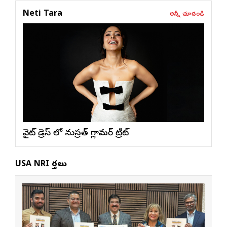
అన్నీ చూడండి
Neti Tara
వైట్ డ్రెస్ లో నుస్ర‌త్ గ్లామ‌ర్ ట్రీట్
USA NRI వార్తలు