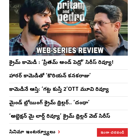
క్రైమ్ కామెడీ : ‘ప్రీతమ్ అండ్ పెడ్రో’ సిరీస్ రివ్యూ!
హారర్ కామెడీతో ‘కొరియన్ కనకరాజు’
కామెడీనే ఆస్తి: ‘గట్ట కుస్తీ 2’OTT మూవి రివ్యూ
మైండ్ బ్లోయింగ్ క్రైమ్ థ్రిల్లర్.. ‘దంధా’
‘అబ్జెక్ష‌న్ మై లార్డ్ రివ్యూ’ క్రైమ్ థ్రిల్ల‌ర్ వెబ్ సిరీస్
ఇంకా చదవండి
సినిమా ఇంటర్వ్యూలు