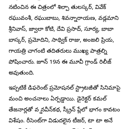
న‌టించిన ఈ చిత్రంలో శిల్పా తులస్కర్, వివేక్
రఘువంశీ, రఘుబాబు, శివన్నారాయణ, వడ్లమాని
శ్రీనివాస్, జ్వాలా కోటి, దేవి ప్రసాద్, సూర్య, బాబా
బాస్కర్, ప్రమోదిని, సాథ్విక్ రాజు, అంజలి ప్రియ,
గాయత్రి చాగంటి తదితరులు ముఖ్య పాత్రల్ని
పోషించారు. జూన్ 19న ఈ మూవీ గ్రాండ్ రిలీజ్
అవుతుంది.
ఇప్ప‌టికే డిఫరెంట్ ప్రమోషనల్ స్ట్రాటజీతో సినిమాపై
మంచి అంచనాలు ఏర్ప‌డ్డాయి. డైరెక్ట‌ర్ క‌మ‌ల్
తేజ‌నార్ల‌తో వ‌డ్డే న‌వీన్‌క‌థ‌, స్క్రీన్ ప్లేలో భాగం కావ‌టం
విశేషం. రీసెంట్‌గా విడుద‌లైన టీజ‌ర్‌, టా టా అనే