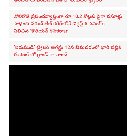
అంచనాలు పెంచేసిన విశాల్ ‘మకుటం’ ట్రైలర్
తొలిరోజే ప్రపంచవ్యాప్తంగా రూ.10.2 కోట్లకు పైగా వసూళ్లు
సాధించి వరుణ్ తేజ్ కెరీర్‌లోనే బిగ్గెస్ట్ ఓపెనింగ్‌గా
నిలిచిన ‘కొరియన్ కనకరాజు’
‘ఇరుముడి’ ట్రైలర్ ఆగస్టు 12న భీమవరంలో భారీ పబ్లిక్
ఈవెంట్ లో గ్రాండ్ గా లాంచ్