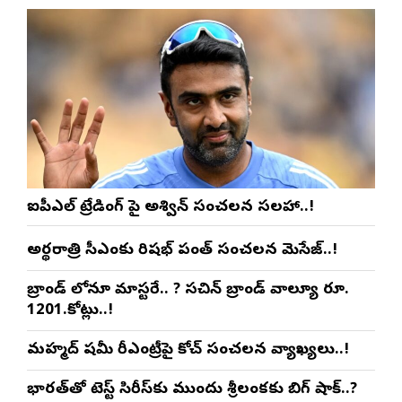
ఐపీఎల్ ట్రేడింగ్ పై అశ్విన్ సంచలన సలహా..!
అర్థరాత్రి సీఎంకు రిషభ్ పంత్ సంచలన మెసేజ్..!
బ్రాండ్ లోనూ మాస్టరే.. ? సచిన్ బ్రాండ్ వాల్యూ రూ.
1201.కోట్లు..!
మహ్మద్ షమీ రీఎంట్రీపై కోచ్ సంచలన వ్యాఖ్యలు..!
భారత్‌తో టెస్ట్ సిరీస్‌కు ముందు శ్రీలంకకు బిగ్ షాక్..?