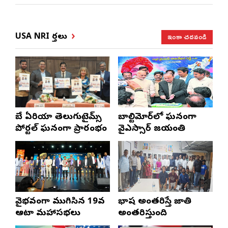
ఇంకా చదవండి
USA NRI వార్తలు
బే ఏరియా తెలుగుటైమ్స్
బాల్టిమోర్‌లో ఘనంగా
పోర్టల్ ఘనంగా ప్రారంభం
వైఎస్సార్‌ జయంతి
వైభవంగా ముగిసిన 19వ
భాష అంతరిస్తే జాతి
ఆటా మహాసభలు
అంతరిస్తుంది