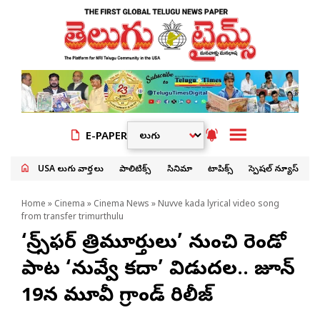
E-PAPER
USA తెలుగు వార్తలు
పాలిటిక్స్
సినిమా
టాపిక్స్
స్పెషల్ న్యూస్
Home
»
Cinema
»
Cinema News
» Nuvve kada lyrical video song
from transfer trimurthulu
‘ట్రాన్స్‌ఫ‌ర్ త్రిమూర్తులు’ నుంచి రెండో
పాట ‘నువ్వే క‌దా’ విడుదల.. జూన్
19న మూవీ గ్రాండ్ రిలీజ్