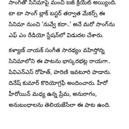
సాంగ్‌తో సినిమాపై మంచి బ‌జ్ క్రియేట్ అయ్యింది.
టా టా సాంగ్ బ్లాక్ బ‌స్ట‌ర్ త‌ర్వాత మేక‌ర్స్ ఈ
సినిమా నుంచి ‘నువ్వే కదా..’ అనే మరో సాంగ్‌ను
ఎఫ్ ఎం రేడియో స్టేష‌న్‌లో విడుద‌ల చేశారు.
క‌ళ్యాణ్ నాయ‌క్ సంగీత సార‌థ్యం వ‌హిస్తోన్న
సినిమాలోని ఈ పాట‌ను భాస్క‌ర‌భ‌ట్ల రాయ‌గా..
పివిఎన్ఎస్ రోహిత్‌, హ‌రిణి ఇవ‌టూరి పాడారు.
దినేష్ కుమార్ కొరియోగ్ర‌ఫీ అందించారు. హీరో
హీరోయిన్ మ‌ధ్య ఉన్న ప్రేమ‌, అనురాగం,
అనుబంధాల‌ను తెలియ‌జేసేలా ఈ పాట ఉంది.