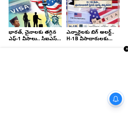
భారత్, చైనాలకు తగ్గిన
ఎన్నారైలకు బిగ్ అలర్ట్..
ఎఫ్-1 వీసాలు.. సీఐఎస్
H-1B వీసాదారులకు
నివేదిక..!
ప్రయాణ సమయంలో
స్టేటస్ ప్రూఫ్స్ తప్పనిసరి..!
Telugu Times E-Paper
”ప్రేక్షకులు నా కోసం ఖర్చు పెట్టే
డబ్బులకు న్యాయం చేయాలనే
లక్ష్యంతో పని చేస్తాను” – ‘దందా’
ఫేమ్ దొర సాయి తేజ