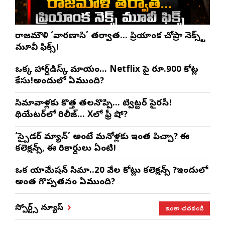
రాజమౌళి ‘వారణాసి’ తర్వాత… ప్రియాంక చోప్రా నెక్స్ట్
మూవీ ఫిక్స్!
ఒక్క హార్డ్‌డిస్క్ మాయం… Netflix పై రూ.900 కోట్ల
కేసు!అందులో ఏముంది?
సినిమావాళ్లకు కొత్త తలనొప్పి… ట్విట్టర్ పైరసీ!
థియేటర్‌లో రిలీజ్… Xలో ఫ్రీ షో?
‘స్పైడర్ మ్యాన్’ అంటే మనోళ్లకు ఇంత పిచ్చా? ఈ
కలెక్షన్స్, ఈ రికార్డులు ఏంటి!
ఒక యానిమేషన్ సినిమా..20 వేల కోట్లు కలెక్షన్స్ ?ఇందులో
అంత గొప్పతనం ఏముంది?
ఇంకా చదవండి
స్పోర్ట్స్ న్యూస్