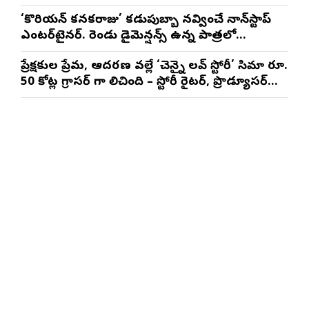
మాథేశ్వరన్
‘కొరియన్ కనకరాజు’ కడుపుబ్బా నవ్వించే నాన్‌స్టాప్
ఎంటర్‌టైనర్. రెండు డైమెన్షన్స్ ఉన్న పాత్రలో
నటించడం చాలా సంతృప్తినిచ్చింది : వరుణ్ తేజ్
ప్రేక్షకుల ప్రేమ, ఆదరణ వల్లే ‘చెన్నై లవ్ స్టోరీ’ సినిమా రూ.
50 కోట్ల గ్రాసర్ గా నిలిచింది – స్టోరీ రైటర్, ప్రొడ్యూసర్
సాయి రాజేష్