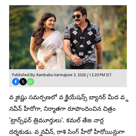
Published By: Rambabu Varma
June 3, 2026 / 12:20 PM IST
వడ్డే జిష్ణు సమర్పణలో వడ్డే క్రియేషన్స్ బ్యానర్ మీద వడ్డే
నవీన్ హీరోగా, నిర్మాతగా రూపొందించిన చిత్రం
‘
ట్రాన్స్‌ఫర్ త్రిమూర్తులు
’. కమల్ తేజ నార్ల
ద‌ర్శ‌కుడు. వడ్డే నవీన్‌, రాశి సింగ్ హీరో హీరోయిన్లుగా