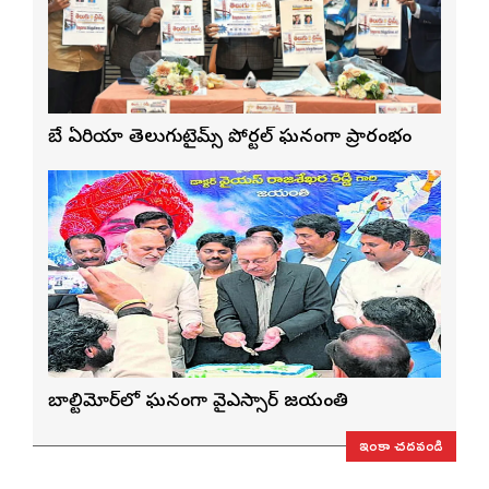
బే ఏరియా తెలుగుటైమ్స్ పోర్టల్ ఘనంగా ప్రారంభం
బాల్టిమోర్‌లో ఘనంగా వైఎస్సార్‌ జయంతి
ఇంకా చదవండి