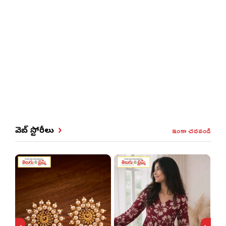
ఇంకా చదవండి
వెబ్ స్టోరీలు