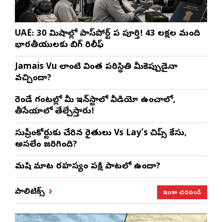
UAE: 30 నిమిషాల్లో పాస్‌పోర్ట్ పని పూర్తి! 43 లక్షల మంది
భారతీయులకు బిగ్ రిలీఫ్
Jamais Vu లాంటి వింత పరిస్థితి మీకెప్పుడైనా
వచ్చిందా?
రెండే గంటల్లో మీ ఇన్‌స్టాలో వీడియో ఉంచాలో,
తీసేయాలో తేల్చేస్తారు!
సుప్రీంకోర్టుకు చేరిన రైతులు Vs Lay’s చిప్స్‌ కేసు,
అసలేం జరిగింది?
మనిషి మాట రహస్యం పక్షి పాటలో ఉందా?
ఇంకా చదవండి
పాలిటిక్స్