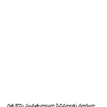
గత కొన్ని సంవత్సరాలుగా సినిమాలకు దూరంగా