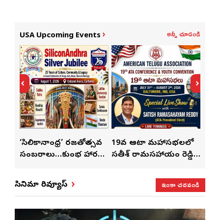
అన్నీ చూడండి
USA Upcoming Events
్
‘సిలికానాంధ్ర’ రజతోత్సవ
19వ ఆటా మహాసభలలో
19వ
సంబరాలు…కుంభ హారతి
సతీశ్ రామసహాయం రెడ్డి
మహిళ
మేళా’
ప్రత్యేకం
ప్రత్యేక లైవ్ షో
‘ఉమె
ఇంకా చదవండి
సినిమా రివ్యూస్