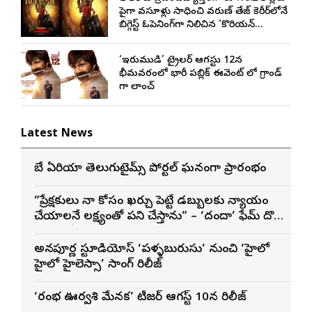
పైగా వసూళ్లు సాధించి వరుణ్ తేజ్ కెరీర్‌లోనే
బిగ్గెస్ట్ ఓపెనింగ్‌గా నిలిచిన ‘కొరియన్
కనకరాజు’
‘ఇరుముడి’ ట్రైలర్ ఆగస్టు 12న
భీమవరంలో భారీ పబ్లిక్ ఈవెంట్ లో గ్రాండ్
గా లాంచ్
Latest News
బే ఏరియా తెలుగుటైమ్స్ పోర్టల్ ఘనంగా ప్రారంభం
”ప్రేక్షకులు నా కోసం ఖర్చు పెట్టే డబ్బులకు న్యాయం
చేయాలనే లక్ష్యంతో పని చేస్తాను” – ‘దందా’ ఫేమ్ దొర
సాయి తేజ
అన్నపూర్ణ స్టూడియోస్ ‘పళ్ళబురుసు’ నుంచి ‘హైలో
హైలో హైలెస్సా’ సాంగ్ రిలీజ్
‘రంభ ఊర్వశి మేనక’ టీజర్ ఆగస్ట్ 10న రిలీజ్