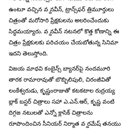
ఉంటూ వ‌చ్చిన‌ వడ్డే నవీన్, ట్రాన్స్‌ఫ‌ర్ త్రిమూర్తులు
చిత్రంతో మరోసారి ప్రేక్షకులను అలరించేందుకు
సిద్ధమయ్యారు. వడ్డే నవీన్ నటనలో కొత్త కోణాన్ని ఈ
చిత్రం ప్రేక్షకులకు ప‌రిచ‌యం చేయ‌బోతున్న సినిమా
ఇదని తెలుస్తోంది.
విజ‌య మాధ‌వి కంబైన్స్ బ్యాన‌ర్‌పై నంద‌మూరి
తార‌క రామారావుతో బొబ్బిలిపులి, చిరంజీవితో
లంకేశ్వ‌రుడు, కృష్ణంరాజుతో క‌ట‌క‌టాల రుద్రయ్య
బ్లాక్ బ‌స్ట‌ర్ చిత్రాలు స‌హా ఎ.ఎన్‌.ఆర్‌, కృష్ణ వంటి
దిగ్గ‌జ న‌టుల‌తో ఎన్నో క్లాసిక్ చిత్రాల‌ను
రూపొందించిన సీనియ‌ర్ నిర్మాత వ‌డ్డే ర‌మేష్ త‌న‌యుడే