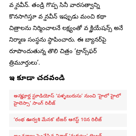
వ‌డ్డే న‌వీన్‌. తండ్రి గొప్ప సినీ వారసత్వాన్ని
కొనసాగిస్తూ వ‌డ్డే న‌వీన్‌ ఇప్పుడు మంచి కథా
చిత్రాలను నిర్మించాలనే లక్ష్యంతో వ‌డ్డే క్రియేష‌న్స్‌ అనే
నిర్మాణ సంస్థను స్థాపించారు. ఈ బ్యానర్‌పై
రూపొందుతున్న తొలి చిత్రం ‘ట్రాన్స్‌ఫ‌ర్
త్రిమూర్తులు’.
ఇవి కూడా చదవండి
అన్నపూర్ణ స్టూడియోస్ ‘పళ్ళబురుసు’ నుంచి ‘హైలో హైలో
హైలెస్సా’ సాంగ్ రిలీజ్
‘రంభ ఊర్వశి మేనక’ టీజర్ ఆగస్ట్ 10న రిలీజ్