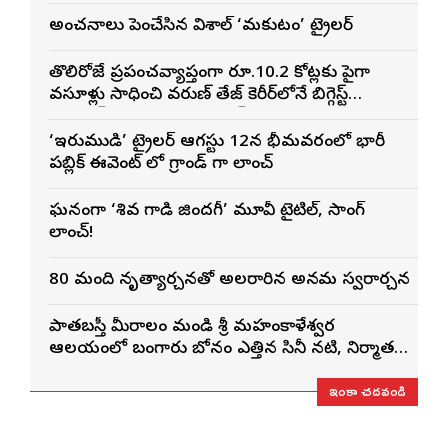
అంచనాలు పెంచేసిన విశాల్ ‘మకుటం’ ట్రైలర్
తొలిరోజే ప్రపంచవ్యాప్తంగా రూ.10.2 కోట్లకు పైగా
వసూళ్లు సాధించి వరుణ్ తేజ్ కెరీర్‌లోనే బిగ్గెస్ట్
ఓపెనింగ్‌గా నిలిచిన ‘కొరియన్ కనకరాజు’
‘ఇరుముడి’ ట్రైలర్ ఆగస్టు 12న భీమవరంలో భారీ
పబ్లిక్ ఈవెంట్ లో గ్రాండ్ గా లాంచ్
ఘనంగా ‘శివ గాడి జింద‌గీ’ మూవీ టైటిల్, సాంగ్
లాంచ్!
80 మంది నృత్యార్చనతో అలరారిన అన్నమ స్వరార్చన
పాతబస్తీ మీరాలం మండి శ్రీ మహంకాళేశ్వర
ఆలయంలో బంగారు బోనం ఎత్తిన సినీ నటి, నిర్మాత
నిహారిక కొణిదెల
ఇంకా చదవండి