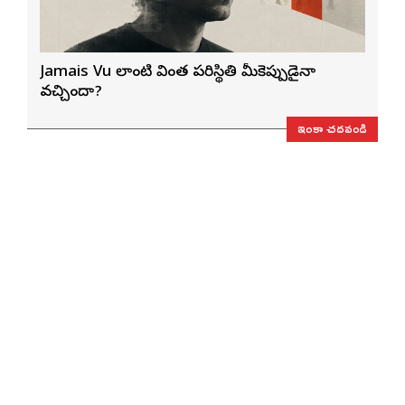
Jamais Vu లాంటి వింత పరిస్థితి మీకెప్పుడైనా
వచ్చిందా?
ఇంకా చదవండి