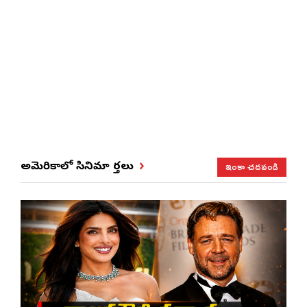
ఇంకా చదవండి
అమెరికాలో సినిమా వార్తలు