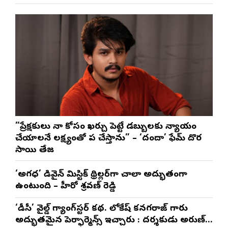
”ప్రేక్షకులు నా కోసం ఖర్చు పెట్టే డబ్బులకు న్యాయం
చేయాలనే లక్ష్యంతో పని చేస్తాను” – ‘దందా’ ఫేమ్ దొర
సాయి తేజ
‘అగధ’ డివైన్ మిస్టిక్ థ్రిల్లర్‌గా చాలా అద్భుతంగా
ఉంటుంది – హీరో శ్రవణ్ రెడ్డి
‘డీసీ’ వైల్డ్ గ్యాంగ్‌స్టర్ కథ. లోకేష్ కనగరాజ్ గారు
అద్భుతమైన పెర్ఫార్మెన్స్ ఇచ్చారు : దర్శకుడు అరుణ్