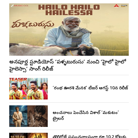
అన్నపూర్ణ స్టూడియోస్ ‘పళ్ళబురుసు’ నుంచి ‘హైలో హైలో
హైలెస్సా’ సాంగ్ రిలీజ్
‘రంభ ఊర్వశి మేనక’ టీజర్ ఆగస్ట్ 10న రిలీజ్
అంచనాలు పెంచేసిన విశాల్ ‘మకుటం’
ట్రైలర్
తొలిరోజే ప్రపంచవ్యాప్తంగా రూ.10.2 కోట్లకు