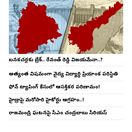
బనకచర్లకు బ్రేక్.. రేవంత్ రెడ్డి విజయమేనా..?
అత్యంత విషమంగా వైద్య విద్యార్థిని ప్రియాంక పరిస్థితి
ఫోన్ ట్యాపింగ్ కేసులో ఆసక్తికర పరిణామం!
హైడ్రాపై మరోసారి హైకోర్టు ఆగ్రహం..!
రాజమండ్రి ఘటనపై సీఎం చంద్రబాబు సీరియస్