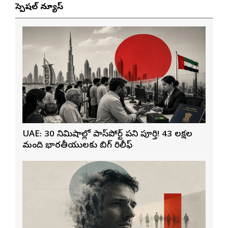
స్పెషల్ న్యూస్
UAE: 30 నిమిషాల్లో పాస్‌పోర్ట్ పని పూర్తి! 43 లక్షల
మంది భారతీయులకు బిగ్ రిలీఫ్