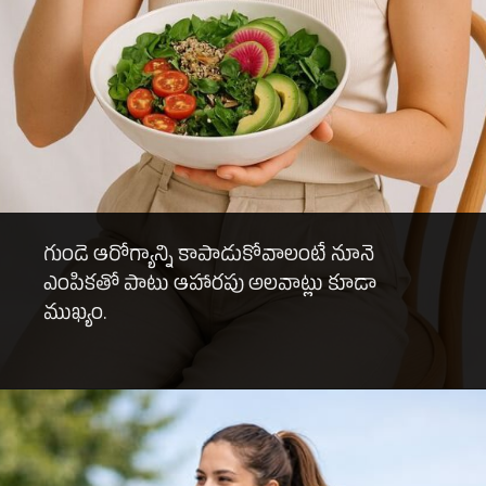
గుండె ఆరోగ్యాన్ని కాపాడుకోవాలంటే నూనె
ఎంపికతో పాటు ఆహారపు అలవాట్లు కూడా
ముఖ్యం.