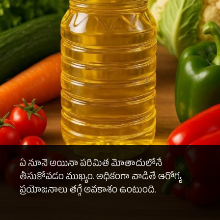
ఏ నూనె అయినా పరిమిత మోతాదులోనే
తీసుకోవడం ముఖ్యం. అధికంగా వాడితే ఆరోగ్య
ప్రయోజనాలు తగ్గే అవకాశం ఉంటుంది.