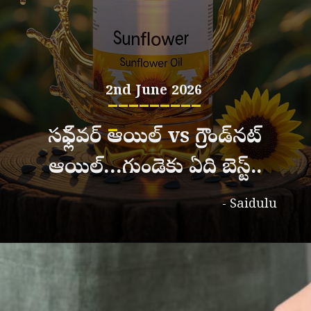
2nd June 2026
_________
_
సన్‌ఫ్లవర్ ఆయిల్ vs గ్రౌండ్‌నట్
ఆయిల్‌…గుండెకు ఏది బెస్ట్..
- Saidulu