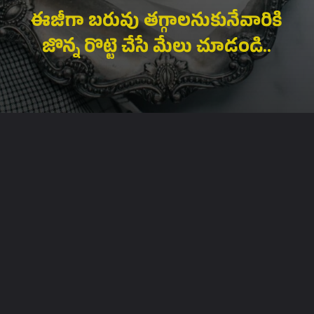
ఈజీగా బరువు తగ్గాలనుకునేవారికి
జొన్న రొట్టె చేసే మేలు చూడండి..