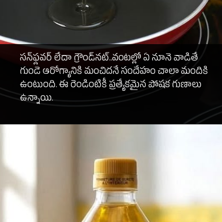
సన్‌ఫ్లవర్ లేదా గ్రౌండ్‌నట్..వంటల్లో ఏ నూనె వాడితే
గుండె ఆరోగ్యానికి మంచిదనే సందేహం చాలా మందికి
ఉంటుంది. ఈ రెండింటికీ ప్రత్యేకమైన పోషక గుణాలు
ఉన్నాయి.