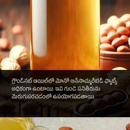
గ్రౌండ్‌నట్ ఆయిల్‌లో మోనో అన్‌సాచ్యురేటెడ్ ఫ్యాట్స్
అధికంగా ఉంటాయి. ఇవి గుండె పనితీరును
మెరుగుపరచడంలో ఉపయోగపడతాయి.