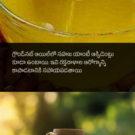
గ్రౌండ్‌నట్ ఆయిల్‌లో సహజ యాంటీ ఆక్సిడెంట్లు
కూడా ఉంటాయి. ఇవి రక్తనాళాల ఆరోగ్యాన్ని
కాపాడటానికి సహాయపడతాయి.