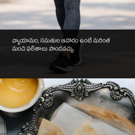
వ్యాయామం, సమతుల ఆహారం ఉంటే మరింత
మంచి ఫలితాలు పొందవచ్చు.