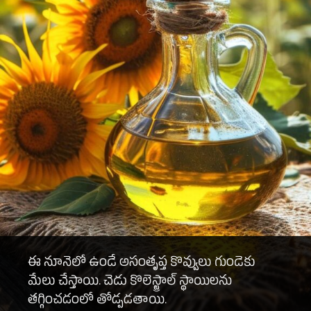
ఈ నూనెలో ఉండే అసంతృప్త కొవ్వులు గుండెకు
మేలు చేస్తాయి. చెడు కొలెస్ట్రాల్ స్థాయిలను
తగ్గించడంలో తోడ్పడతాయి.