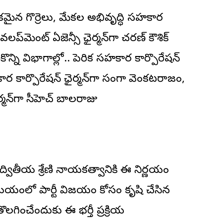
ీలకమైన గొర్రెలు, మేకల అభివృద్ధి సహకార
 డెవలప్‌మెంట్ ఏజెన్సీ ఛైర్మన్‌గా చరణ్ కౌశిక్
్ని విభాగాల్లో.. పెరిక సహకార కార్పొరేషన్
హకార కార్పొరేషన్ ఛైర్మన్‌గా సంగా వెంకటరాజం,
్మన్‌గా సీహెచ్ బాలరాజు
 ద్వితీయ శ్రేణి నాయకత్వానికి ఈ నిర్ణయం
 సమయంలో పార్టీ విజయం కోసం కృషి చేసిన
తొలగించేందుకు ఈ భర్తీ ప్రక్రియ