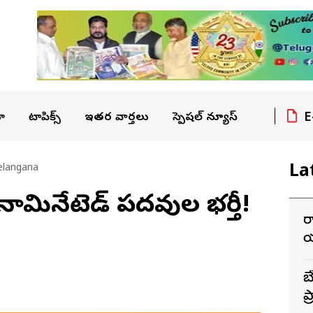
E
ా
టాపిక్స్
ఇతర వార్తలు
స్పెషల్ న్యూస్
La
elangana
ామినేటెడ్ పదవుల భర్తీ!
ర
య
బ
ప