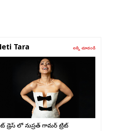
eti Tara
అన్నీ చూడండి
ట్ డ్రెస్ లో నుస్ర‌త్ గ్లామ‌ర్ ట్రీట్