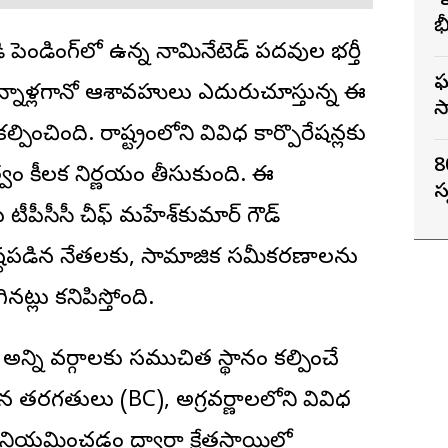
‘
భ
 పెండింగ్‌లో ఉన్న
నామినేటెడ్
పదవుల భర్తీ
గ
ఘ
ి. ఎన్నాళ్లగానో ఆశావహులు ఎదురుచూస్తున్న ఈ
స
్పించింది. రాష్ట్రంలోని వివిధ కార్పొరేషన్లకు
8
త్వం కీలక నిర్ణయం తీసుకుంది. ఈ
స
ీసీసీ చీఫ్ మహేశ్‌కుమార్ గౌడ్
ం కష్టపడిన నేతలకు, సామాజిక సమీకరణాలను
ట్లు కనిపిస్తోంది.
అన్ని వర్గాలకు సముచిత స్థానం కల్పించే
న తరగతులు (BC), అగ్రవర్ణాలలోని వివిధ
ు నియమించడం ద్వారా క్షేత్రస్థాయిలో