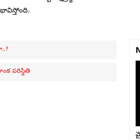
ావిస్తోంది.
ా..?
N
ంక పరిస్థితి
వై