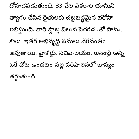
దోహదపడుతుంది. 33 వేల ఎకరాల భూమిని
త్యాగం చేసిన రైతులకు చట్టబద్ధమైన భరోసా
లభిస్తుంది. వారి ప్లాట్ల విలువ పెరగడంతో పాటు,
కౌలు, ఇతర అభివృద్ధి పనులు వేగవంతం
అవుతాయి. హైకోర్టు, సచివాలయం, అసెంబ్లీ అన్నీ
ఒకే చోట ఉండటం వల్ల పరిపాలనలో జాప్యం
తగ్గుతుంది.