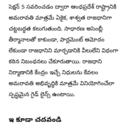
సెక్షన్ 5 సవరించడం ద్వారా ఆంధ్రప్రదేశ్ రాష్ట్రానికి
అమరావతి మాత్రమే ఏకైక, శాశ్వత రాజధానిగా
చట్టబద్ధత కలుగుతుంది. సాధారణ అసెంబ్లీ
తీర్మానాలతో కాకుండా, పార్లమెంట్ ఆమోదం
లేకుండా రాజధానిని మార్చడానికి వీలులేని విధంగా
కఠిన నిబంధనలు చేకూరుతాయి. రాజధాని
నిర్మాణానికి కేంద్రం ఇచ్చే నిధులను కేవలం
అమరావతి అభివృద్ధికి మాత్రమే వినియోగించేలా
స్పష్టమైన గైడ్ లైన్స్ ఉంటాయి.
ఇవి కూడా చదవండి