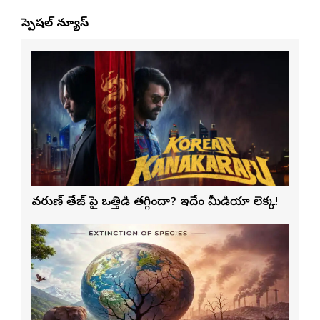
స్పెషల్ న్యూస్
వరుణ్ తేజ్‌ పై ఒత్తిడి తగ్గిందా? ఇదేం మీడియా లెక్క!