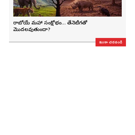
రాబోయే మహా సంక్షోభం… తేనెటీగతో
మొదలవుతుందా?
ఇంకా చదవండి