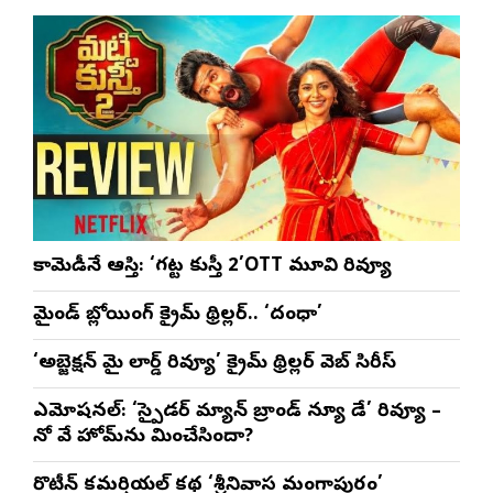
సీఎ
భట్ట
కామెడీనే ఆస్తి: ‘గట్ట కుస్తీ 2’OTT మూవి రివ్యూ
మైండ్ బ్లోయింగ్ క్రైమ్ థ్రిల్లర్.. ‘దంధా’
‘అబ్జెక్ష‌న్ మై లార్డ్ రివ్యూ’ క్రైమ్ థ్రిల్ల‌ర్ వెబ్ సిరీస్
ఎమోష‌న‌ల్‌: ‘స్పైడర్ మ్యాన్ బ్రాండ్ న్యూ డే’ రివ్యూ –
నో వే హోమ్‌ను మించేసిందా?
రొటీన్‌ కమర్షియల్‌ కథ ‘శ్రీనివాస మంగాపురం’