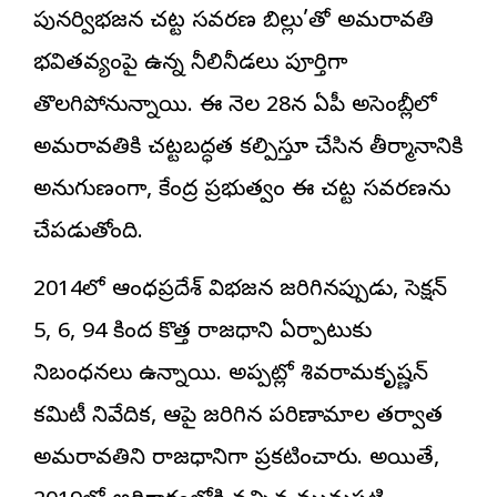
పునర్విభజన చట్ట సవరణ బిల్లు’తో అమరావతి
భవితవ్యంపై ఉన్న నీలినీడలు పూర్తిగా
తొలగిపోనున్నాయి. ఈ నెల 28న ఏపీ అసెంబ్లీలో
అమరావతికి చట్టబద్ధత కల్పిస్తూ చేసిన తీర్మానానికి
అనుగుణంగా, కేంద్ర ప్రభుత్వం ఈ చట్ట సవరణను
చేపడుతోంది.
2014లో ఆంధ్రప్రదేశ్ విభజన జరిగినప్పుడు, సెక్షన్
5, 6, 94 కింద కొత్త రాజధాని ఏర్పాటుకు
నిబంధనలు ఉన్నాయి. అప్పట్లో శివరామకృష్ణన్
కమిటీ నివేదిక, ఆపై జరిగిన పరిణామాల తర్వాత
అమరావతిని రాజధానిగా ప్రకటించారు. అయితే,