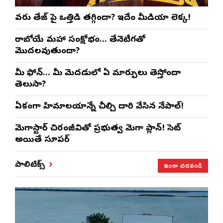
వరుణ్ తేజ్‌ పై ఒత్తిడి తగ్గిందా? ఇదేం మీడియా లెక్క!
రాబోయే మహా సంక్షోభం… తేనెటీగతో
మొదలవుతుందా?
మీ ఫోన్… మీ మెదడులో ఏ మార్పులు తెస్తోందా
తెలుసా?
ఏకంగా హిమాలయాన్నే చీల్చి దారి వేసిన నేపాల్!
మెగాస్టార్ చిరంజీవితో ప్రభుత్వ మెగా ప్లాన్! సెట్
అయితే సూపర్
ఇంకా చదవండి
పాలిటిక్స్