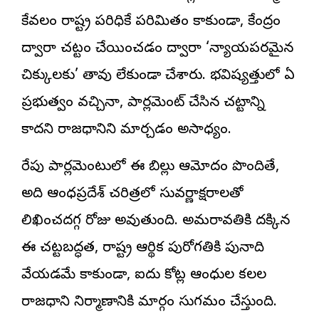
కేవలం రాష్ట్ర పరిధికే పరిమితం కాకుండా, కేంద్రం
ద్వారా చట్టం చేయించడం ద్వారా ‘న్యాయపరమైన
చిక్కులకు’ తావు లేకుండా చేశారు. భవిష్యత్తులో ఏ
ప్రభుత్వం వచ్చినా, పార్లమెంట్ చేసిన చట్టాన్ని
కాదని రాజధానిని మార్చడం అసాధ్యం.
రేపు పార్లమెంటులో ఈ బిల్లు ఆమోదం పొందితే,
అది ఆంధ్రప్రదేశ్ చరిత్రలో సువర్ణాక్షరాలతో
లిఖించదగ్గ రోజు అవుతుంది. అమరావతికి దక్కిన
ఈ చట్టబద్ధత, రాష్ట్ర ఆర్థిక పురోగతికి పునాది
వేయడమే కాకుండా, ఐదు కోట్ల ఆంధ్రుల కలల
రాజధాని నిర్మాణానికి మార్గం సుగమం చేస్తుంది.