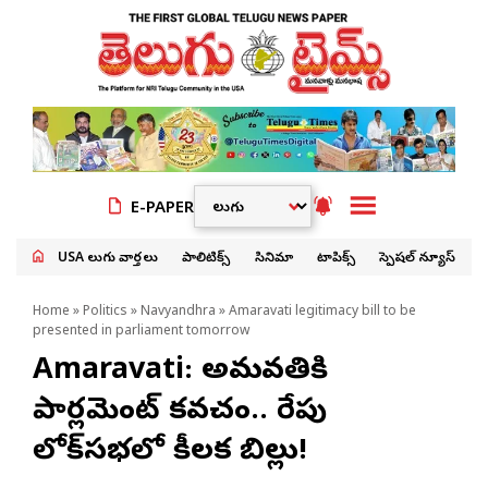
E-PAPER
USA తెలుగు వార్తలు
పాలిటిక్స్
సినిమా
టాపిక్స్
స్పెషల్ న్యూస్
Home
»
Politics
»
Navyandhra
» Amaravati legitimacy bill to be
presented in parliament tomorrow
Amaravati: అమరావతికి
పార్లమెంట్ కవచం.. రేపు
లోక్‌సభలో కీలక బిల్లు!