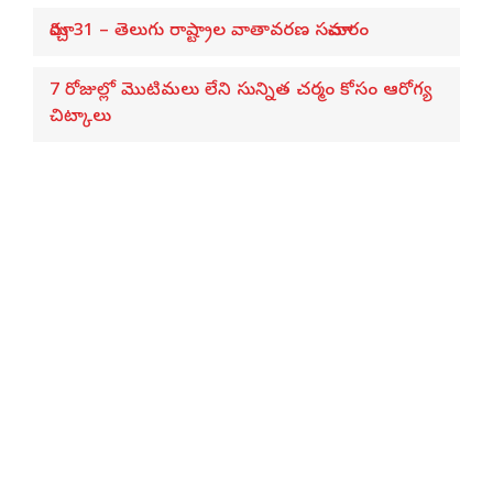
మార్చి 31 – తెలుగు రాష్ట్రాల వాతావరణ సమాచారం
7 రోజుల్లో మొటిమలు లేని సున్నిత చర్మం కోసం ఆరోగ్య
చిట్కాలు