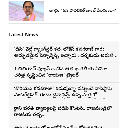
ఆగస్టు 15న పొలిటికల్ బాంబ్ పేలనుందా?
Latest News
‘డీసీ’ వైల్డ్ గ్యాంగ్‌స్టర్ కథ. లోకేష్ కనగరాజ్ గారు
అద్భుతమైన పెర్ఫార్మెన్స్ ఇచ్చారు : దర్శకుడు అరుణ్
మాథేశ్వరన్
1 బిలియన్ వ్యూస్ దాటిన తొలి భారతీయ సినిమాగా
చరిత్ర సృష్టించిన ‘రామాయణ’ ట్రైలర్
‘కొరియన్ కనకరాజు’ కడుపుబ్బా నవ్వించే నాన్‌స్టాప్
ఎంటర్‌టైనర్. రెండు డైమెన్షన్స్ ఉన్న పాత్రలో
నటించడం చాలా సంతృప్తినిచ్చింది : వరుణ్ తేజ్
మార్గాని భరత్ వ్యాఖ్యలపై టీడీపీ కౌంటర్.. రాజమండ్రిలో
రాజకీయ రచ్చ..