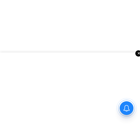
ఇంకా చదవండి
అమెరికాలో సినిమా వార్తలు
మార్గాని భరత్ వ్యాఖ్యలపై టీడీపీ
కౌంటర్.. రాజమండ్రిలో రాజకీయ
రచ్చ..