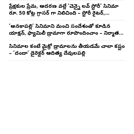
నటించడం చాలా సంతృప్తినిచ్చింది : వరుణ్ తేజ్
ప్రేక్షకుల ప్రేమ, ఆదరణ వల్లే ‘చెన్నై లవ్ స్టోరీ’ సినిమా
రూ. 50 కోట్ల గ్రాసర్ గా నిలిచింది – స్టోరీ రైటర్,
ప్రొడ్యూసర్ సాయి రాజేష్
‘అనకాపల్లి’ సినిమాని మంచి సందేశంతో కూడిన
యాక్షన్, ఫ్యామిలీ డ్రామాగా రూపొందించాం – నిర్మాతలు
త్రినాథరావు నక్కిన, కాండ్రేగుల నాయుడు
సినిమాల కంటే మైక్రో డ్రామాలను తీయడమే చాలా కష్టం
– ‘దందా’ డైరెక్ట‌ర్ ఆదిత్య దేవులపల్లి