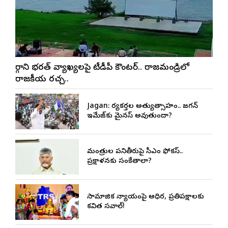
మార్గాని భరత్ వ్యాఖ్యలపై టీడీపీ కౌంటర్.. రాజమండ్రిలో
రాజకీయ రచ్చ..
Jagan: కార్యకర్తల అత్యుత్సాహం.. జగన్
ఇమేజ్‌కు మైనస్ అవుతుందా?
మంత్రుల పనితీరుపై సీఎం ఫోకస్..
ప్రక్షాళనకు సంకేతాలా?
సామాజిక న్యాయంపై అధికార, ప్రతిపక్షాలకు
కవిత సవాల్!