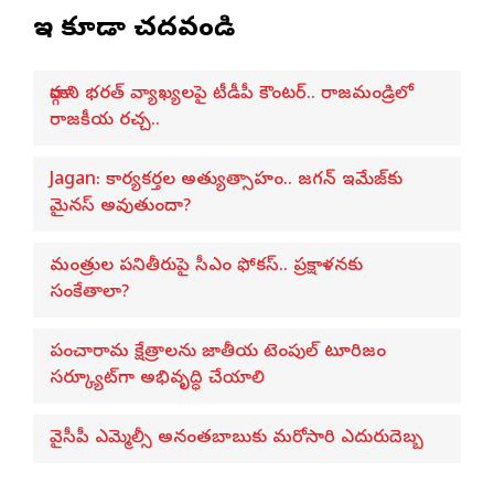
ఇవి కూడా చదవండి
మార్గాని భరత్ వ్యాఖ్యలపై టీడీపీ కౌంటర్.. రాజమండ్రిలో
రాజకీయ రచ్చ..
Jagan: కార్యకర్తల అత్యుత్సాహం.. జగన్ ఇమేజ్‌కు
మైనస్ అవుతుందా?
మంత్రుల పనితీరుపై సీఎం ఫోకస్.. ప్రక్షాళనకు
సంకేతాలా?
పంచారామ క్షేత్రాలను జాతీయ టెంపుల్ టూరిజం
సర్క్యూట్‌గా అభివృద్ధి చేయాలి
వైసీపీ ఎమ్మెల్సీ అనంతబాబుకు మరోసారి ఎదురుదెబ్బ