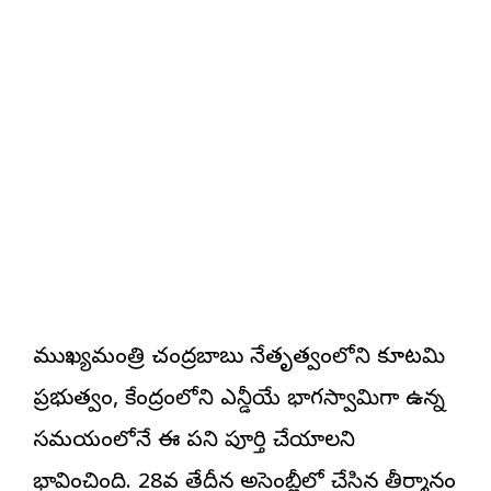
ముఖ్యమంత్రి చంద్రబాబు నేతృత్వంలోని కూటమి
ప్రభుత్వం, కేంద్రంలోని ఎన్డీయే భాగస్వామిగా ఉన్న
సమయంలోనే ఈ పని పూర్తి చేయాలని
భావించింది. 28వ తేదీన అసెంబ్లీలో చేసిన తీర్మానం