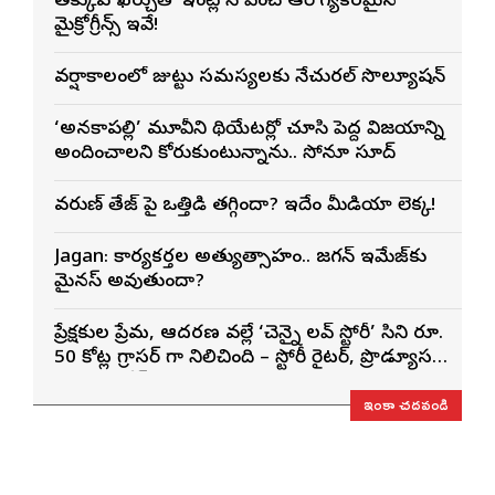
తక్కువ ఖర్చుతో ఇంట్లోనే పెంచే ఆరోగ్యకరమైన
మైక్రోగ్రీన్స్ ఇవే!
వర్షాకాలంలో జుట్టు సమస్యలకు నేచురల్ సొల్యూషన్
‘అనకాపల్లి’ మూవీని థియేటర్లో చూసి పెద్ద విజయాన్ని
అందించాలని కోరుకుంటున్నాను.. సోనూ సూద్
వరుణ్ తేజ్‌ పై ఒత్తిడి తగ్గిందా? ఇదేం మీడియా లెక్క!
Jagan: కార్యకర్తల అత్యుత్సాహం.. జగన్ ఇమేజ్‌కు
మైనస్ అవుతుందా?
ప్రేక్షకుల ప్రేమ, ఆదరణ వల్లే ‘చెన్నై లవ్ స్టోరీ’ సినిమా రూ.
50 కోట్ల గ్రాసర్ గా నిలిచింది – స్టోరీ రైటర్, ప్రొడ్యూసర్
సాయి రాజేష్
ఇంకా చదవండి