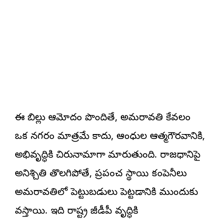
ఈ బిల్లు ఆమోదం పొందితే, అమరావతి కేవలం
ఒక నగరం మాత్రమే కాదు, ఆంధ్రుల ఆత్మగౌరవానికి,
అభివృద్ధికి చిరునామాగా మారుతుంది. రాజధానిపై
అనిశ్చితి తొలగిపోతే, ప్రపంచ స్థాయి కంపెనీలు
అమరావతిలో పెట్టుబడులు పెట్టడానికి ముందుకు
వస్తాయి. ఇది రాష్ట్ర జీడీపీ వృద్ధికి