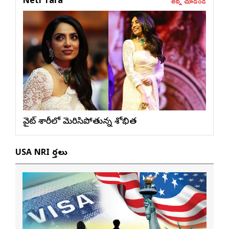
అన్నీ చూడండి
Neti Tara
వైట్ శారీలో మెరిసిపోతున్న శోభిత
USA NRI వార్తలు