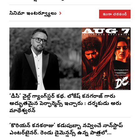
ఇంకా చదవండి
సినిమా ఇంటర్వ్యూలు
‘డీసీ’ వైల్డ్ గ్యాంగ్‌స్టర్ కథ. లోకేష్ కనగరాజ్ గారు
అద్భుతమైన పెర్ఫార్మెన్స్ ఇచ్చారు : దర్శకుడు అరుణ్
మాథేశ్వరన్
‘కొరియన్ కనకరాజు’ కడుపుబ్బా నవ్వించే నాన్‌స్టాప్
ఎంటర్‌టైనర్. రెండు డైమెన్షన్స్ ఉన్న పాత్రలో