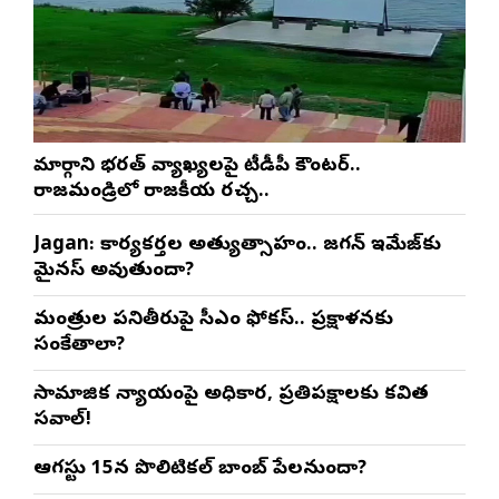
మార్గాని భరత్ వ్యాఖ్యలపై టీడీపీ కౌంటర్..
రాజమండ్రిలో రాజకీయ రచ్చ..
Jagan: కార్యకర్తల అత్యుత్సాహం.. జగన్ ఇమేజ్‌కు
మైనస్ అవుతుందా?
మంత్రుల పనితీరుపై సీఎం ఫోకస్.. ప్రక్షాళనకు
సంకేతాలా?
సామాజిక న్యాయంపై అధికార, ప్రతిపక్షాలకు కవిత
సవాల్!
ఆగస్టు 15న పొలిటికల్ బాంబ్ పేలనుందా?