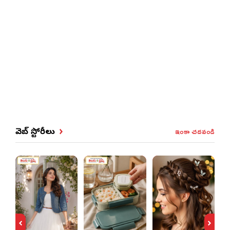
ఇంకా చదవండి
వెబ్ స్టోరీలు