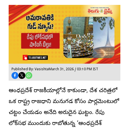
Published By: Vasishta
March 31, 2026 / 03:10 PM IST
ఆంధ్రప్రదేశ్ రాజకీయాల్లోనే కాకుండా, దేశ చరిత్రలో
ఒక రాష్ట్ర రాజధాని మనుగడ కోసం పార్లమెంటులో
చట్టం చేయడం అనేది అరుదైన ఘట్టం. రేపు
లోక్‌సభ ముందుకు రాబోతున్న ‘ఆంధ్రప్రదేశ్