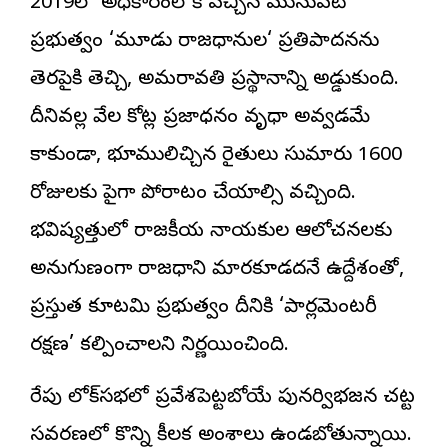
2019లో అధికారంలోకి వచ్చిన మునుపటి
ప్రభుత్వం ‘
మూడు రాజధానుల
‘ ప్రతిపాదనను
తెరపైకి తెచ్చి, అమరావతి ప్రస్థానాన్ని అడ్డుకుంది.
దీనివల్ల వేల కోట్ల ప్రజాధనం వృధా అవ్వడమే
కాకుండా, భూములిచ్చిన రైతులు సుమారు 1600
రోజులకు పైగా పోరాటం చేయాల్సి వచ్చింది.
భవిష్యత్తులో రాజకీయ నాయకుల ఆలోచనలకు
అనుగుణంగా రాజధాని మారకూడదనే ఉద్దేశంతో,
ప్రస్తుత కూటమి ప్రభుత్వం దీనికి ‘పార్లమెంటరీ
రక్షణ’ కల్పించాలని నిర్ణయించింది.
రేపు లోక్‌సభలో ప్రవేశపెట్టబోయే పునర్విభజన చట్ట
సవరణలో కొన్ని కీలక అంశాలు ఉండబోతున్నాయి.