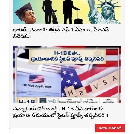
భారత్, చైనాలకు తగ్గిన ఎఫ్-1 వీసాలు.. సీఐఎస్
నివేదిక..!
ఎన్నారైలకు బిగ్ అలర్ట్.. H-1B వీసాదారులకు
ప్రయాణ సమయంలో స్టేటస్ ప్రూఫ్స్ తప్పనిసరి..!
ఇంకా చదవండి