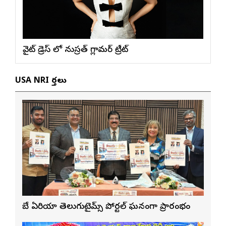
వైట్ డ్రెస్ లో నుస్ర‌త్ గ్లామ‌ర్ ట్రీట్
USA NRI వార్తలు
బే ఏరియా తెలుగుటైమ్స్ పోర్టల్ ఘనంగా ప్రారంభం