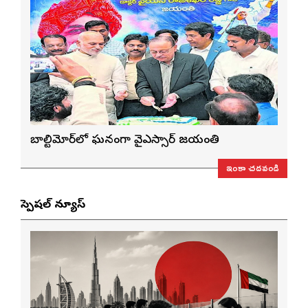
బాల్టిమోర్‌లో ఘనంగా వైఎస్సార్‌ జయంతి
ఇంకా చదవండి
స్పెషల్ న్యూస్