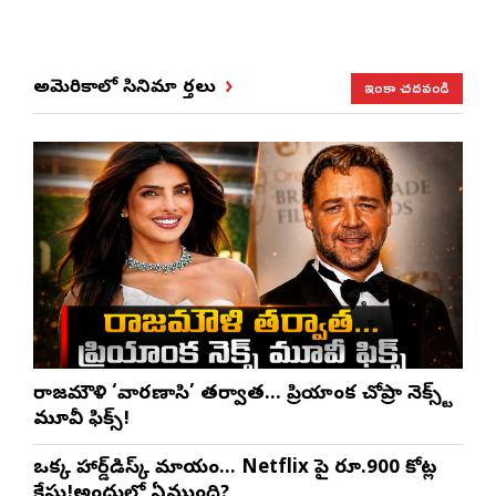
ఇంకా చదవండి
అమెరికాలో సినిమా వార్తలు
రాజమౌళి ‘వారణాసి’ తర్వాత… ప్రియాంక చోప్రా నెక్స్ట్
మూవీ ఫిక్స్!
ఒక్క హార్డ్‌డిస్క్ మాయం… Netflix పై రూ.900 కోట్ల
కేసు!అందులో ఏముంది?