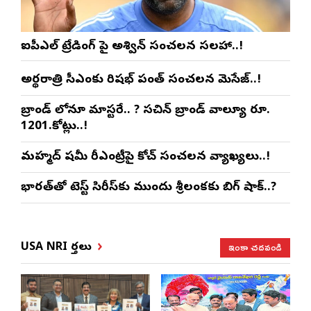
ఐపీఎల్ ట్రేడింగ్ పై అశ్విన్ సంచలన సలహా..!
అర్థరాత్రి సీఎంకు రిషభ్ పంత్ సంచలన మెసేజ్..!
బ్రాండ్ లోనూ మాస్టరే.. ? సచిన్ బ్రాండ్ వాల్యూ రూ.
1201.కోట్లు..!
మహ్మద్ షమీ రీఎంట్రీపై కోచ్ సంచలన వ్యాఖ్యలు..!
భారత్‌తో టెస్ట్ సిరీస్‌కు ముందు శ్రీలంకకు బిగ్ షాక్..?
ఇంకా చదవండి
USA NRI వార్తలు