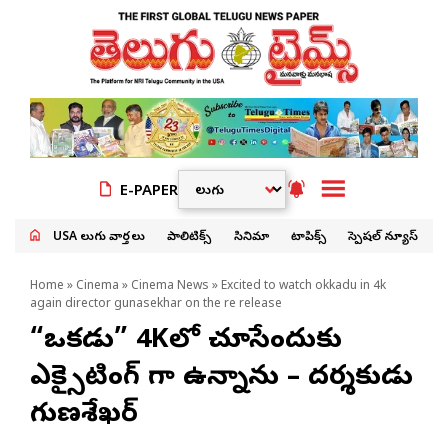
E-PAPER
USA తెలుగు వార్తలు
పాలిటిక్స్
సినిమా
టాపిక్స్
స్పెషల్ న్యూస్
Home
»
Cinema
»
Cinema News
» Excited to watch okkadu in 4k
again director gunasekhar on the re release
“ఒక్కడు” 4Kలో చూసేందుకు
ఎక్సైటింగ్ గా ఉన్నాను – దర్శకుడు
గుణశేఖర్