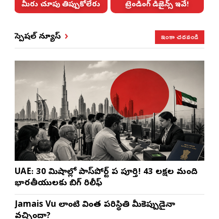
!
మీరు చూపు తిప్పుకోలేరు
ట్రెండింగ్ డిజైన్స్ ఇవే!
ఇంకా చదవండి
స్పెషల్ న్యూస్
UAE: 30 నిమిషాల్లో పాస్‌పోర్ట్ పని పూర్తి! 43 లక్షల మంది
భారతీయులకు బిగ్ రిలీఫ్
Jamais Vu లాంటి వింత పరిస్థితి మీకెప్పుడైనా
వచ్చిందా?