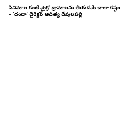
త్రినాథరావు నక్కిన, కాండ్రేగుల నాయుడు
సినిమాల కంటే మైక్రో డ్రామాలను తీయడమే చాలా కష్టం
– ‘దందా’ డైరెక్ట‌ర్ ఆదిత్య దేవులపల్లి