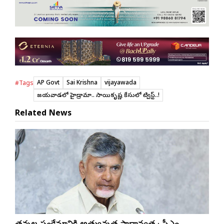
AP Govt
Sai Krishna
vijayawada
#Tags
విజయవాడలో హైడ్రామా.. సాయికృష్ణ కేసులో ట్విస్ట్..!
Related News