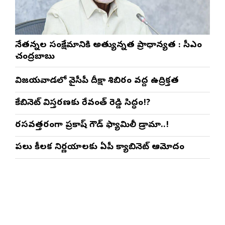
నేతన్నల సంక్షేమానికి అత్యున్నత ప్రాధాన్యత : సీఎం
చంద్రబాబు
విజయవాడలో వైసీపీ దీక్షా శిబిరం వద్ద ఉద్రిక్తత
కేబినెట్ విస్తరణకు రేవంత్ రెడ్డి సిద్ధం!?
రసవత్తరంగా ప్రకాష్ గౌడ్ ఫ్యామిలీ డ్రామా..!
పలు కీలక నిర్ణయాలకు ఏపీ క్యాబినెట్ ఆమోదం