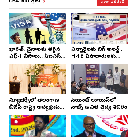
ఇంకా చదవండి
USA NRI వార్తలు
భారత్, చైనాలకు తగ్గిన
ఎన్నారైలకు బిగ్ అలర్ట్..
ఎఫ్-1 వీసాలు.. సీఐఎస్
H-1B వీసాదారులకు
నివేదిక..!
ప్రయాణ సమయంలో
స్టేటస్ ప్రూఫ్స్ తప్పనిసరి..!
న్యూజెర్సీలో తెలంగాణ
సెయింట్ లూయిస్‌లో
బీజేపీ రాష్ట్ర అధ్యక్షుడు
నాట్స్ ఉచిత వైద్య శిబిరం
ఎన్. రాంచందర్‌రావుకు
ఘన స్వాగతం