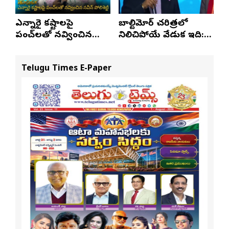
ఎన్నారై కష్టాలపై
బాల్టిమోర్ చరిత్రలో
పంచ్‌లతో నవ్వించిన
నిలిచిపోయే వేడుక ఇది:
నవీన్ పోలిశెట్టి
శ్రీధర్ బానాల
Telugu Times E-Paper