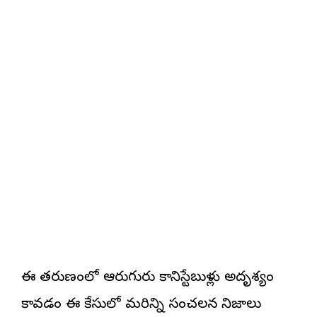
ఈ తరుణంలో ఆరుగురు కానిస్టేబుళ్లు అదృశ్యం
కావడం ఈ కేసులో మరిన్ని సంచలన నిజాలు