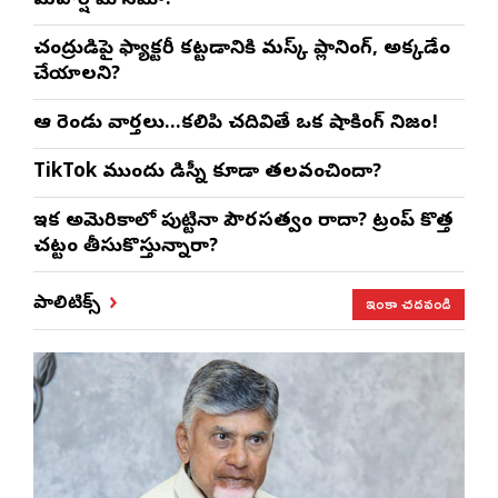
మహర్షి మౌనమా?
చంద్రుడిపై ఫ్యాక్టరీ కట్టడానికి మస్క్ ప్లానింగ్, అక్కడేం
చేయాలని?
ఆ రెండు వార్తలు…కలిపి చదివితే ఒక షాకింగ్ నిజం!
TikTok ముందు డిస్నీ కూడా తలవంచిందా?
ఇక అమెరికాలో పుట్టినా పౌరసత్వం రాదా? ట్రంప్ కొత్త
చట్టం తీసుకొస్తున్నారా?
ఇంకా చదవండి
పాలిటిక్స్