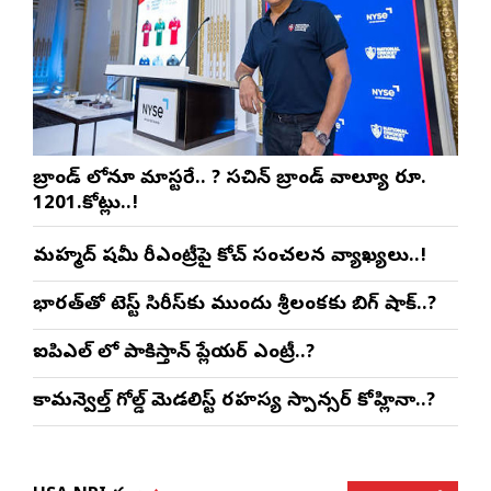
బ్రాండ్ లోనూ మాస్టరే.. ? సచిన్ బ్రాండ్ వాల్యూ రూ.
1201.కోట్లు..!
మహ్మద్ షమీ రీఎంట్రీపై కోచ్ సంచలన వ్యాఖ్యలు..!
భారత్‌తో టెస్ట్ సిరీస్‌కు ముందు శ్రీలంకకు బిగ్ షాక్..?
ఐపిఎల్ లో పాకిస్తాన్ ప్లేయర్ ఎంట్రీ..?
కామన్వెల్త్ గోల్డ్ మెడలిస్ట్ రహస్య స్పాన్సర్ కోహ్లినా..?