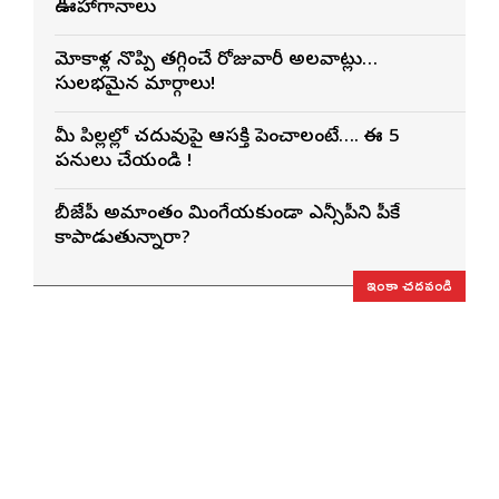
ఊహాగానాలు
మోకాళ్ల నొప్పి తగ్గించే రోజువారీ అలవాట్లు…
సులభమైన మార్గాలు!
మీ పిల్లల్లో చదువుపై ఆసక్తి పెంచాలంటే…. ఈ 5
పనులు చేయండి !
బీజేపీ అమాంతం మింగేయకుండా ఎన్సీపీని పీకే
కాపాడుతున్నారా?
ఇంకా చదవండి