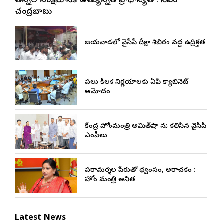
నేతన్నల సంక్షేమానికి అత్యున్నత ప్రాధాన్యత : సీఎం
చంద్రబాబు
విజయవాడలో వైసీపీ దీక్షా శిబిరం వద్ద ఉద్రిక్తత
పలు కీలక నిర్ణయాలకు ఏపీ క్యాబినెట్
ఆమోదం
కేంద్ర హోంమంత్రి అమిత్‌షా ను కలిసిన వైసీపీ
ఎంపీలు
పరామర్శల పేరుతో విధ్వంసం, అరాచకం :
హోం మంత్రి అనిత
Latest News