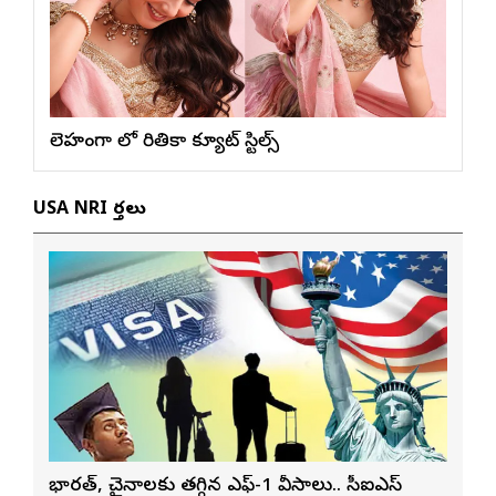
లెహంగా లో రితికా క్యూట్ స్టిల్స్
USA NRI వార్తలు
భారత్, చైనాలకు తగ్గిన ఎఫ్-1 వీసాలు.. సీఐఎస్