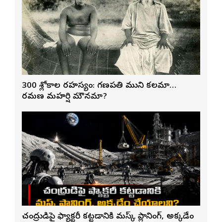
300 శ్లోకాల రహస్యం: గణపతి ముని కలమా…
రమణ మహర్షి మౌనమా?
చంద్రుడిపై ఫ్యాక్టరీ కట్టడానికి మస్క్ ప్లానింగ్, అక్కడేం