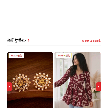
ఇంకా చదవండి
వెబ్ స్టోరీలు