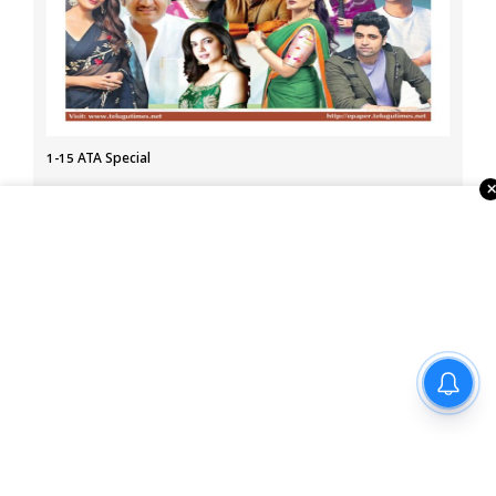
1-15 ATA Special
About Us
Telugu Times, founded in 2003, is the first global Telugu
newspaper in the USA. It serves the NRI Telugu community
through print, ePaper, portal, YouTube, and social media.
With strong ties to associations, temples, and businesses,
it also organizes events and Business Excellence Awards,
నయనతార-కవిన్ ఫ్యామిలీ
making it a leading Telugu media house in the USA.
ఎంటర్‌టైనర్ ‘హాయ్’ ఆగస్టు 28న
గ్రాండ్ రిలీజ్