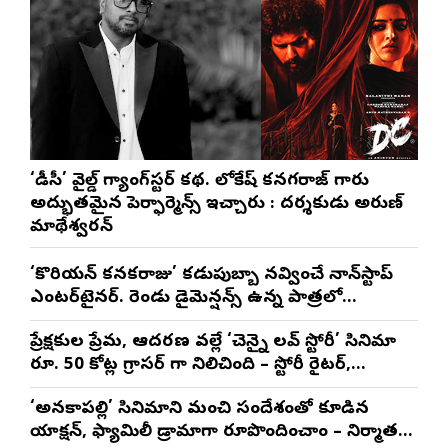
‘డీసీ’ వైల్డ్ గ్యాంగ్‌స్టర్ కథ. లోకేష్ కనగరాజ్ గారు
అద్భుతమైన పెర్ఫార్మెన్స్ ఇచ్చారు : దర్శకుడు అరుణ్
మాథేశ్వరన్
‘కొరియన్ కనకరాజు’ కడుపుబ్బా నవ్వించే నాన్‌స్టాప్
ఎంటర్‌టైనర్. రెండు డైమెన్షన్స్ ఉన్న పాత్రలో
నటించడం చాలా సంతృప్తినిచ్చింది : వరుణ్ తేజ్
ప్రేక్షకుల ప్రేమ, ఆదరణ వల్లే ‘చెన్నై లవ్ స్టోరీ’ సినిమా
రూ. 50 కోట్ల గ్రాసర్ గా నిలిచింది – స్టోరీ రైటర్,
ప్రొడ్యూసర్ సాయి రాజేష్
‘అనకాపల్లి’ సినిమాని మంచి సందేశంతో కూడిన
యాక్షన్, ఫ్యామిలీ డ్రామాగా రూపొందించాం – నిర్మాతలు