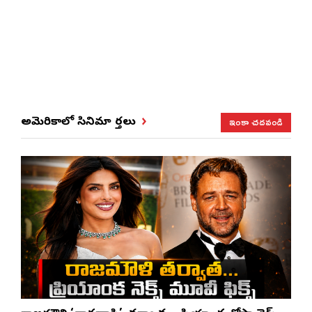
ఇంకా చదవండి
అమెరికాలో సినిమా వార్తలు