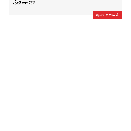
చేయాలని?
ఇంకా చదవండి