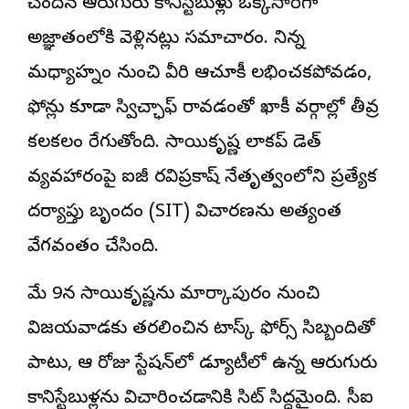
చెందిన ఆరుగురు కానిస్టేబుళ్లు ఒక్కసారిగా
అజ్ఞాతంలోకి వెళ్లినట్లు సమాచారం. నిన్న
మధ్యాహ్నం నుంచి వీరి ఆచూకీ లభించకపోవడం,
ఫోన్లు కూడా స్విచ్ఛాఫ్ రావడంతో ఖాకీ వర్గాల్లో తీవ్ర
కలకలం రేగుతోంది. సాయికృష్ణ లాకప్ డెత్
వ్యవహారంపై ఐజీ రవిప్రకాష్ నేతృత్వంలోని ప్రత్యేక
దర్యాప్తు బృందం (SIT) విచారణను అత్యంత
వేగవంతం చేసింది.
మే 9న సాయికృష్ణను మార్కాపురం నుంచి
విజయవాడకు తరలించిన టాస్క్ ఫోర్స్ సిబ్బందితో
పాటు, ఆ రోజు స్టేషన్‌లో డ్యూటీలో ఉన్న ఆరుగురు
కానిస్టేబుళ్లను విచారించడానికి సిట్ సిద్ధమైంది. సీఐ