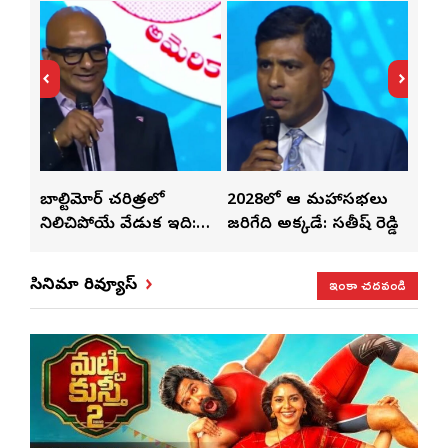
్‌లతో
బాల్టిమోర్ చరిత్రలో
2028లో ఆటా మహాసభలు
తెలు
ట్టి
నిలిచిపోయే వేడుక ఇది:
జరిగేది అక్కడే: సతీష్ రెడ్డి
చేస్త
శ్రీధర్ బానాల
ఇంకా చదవండి
సినిమా రివ్యూస్