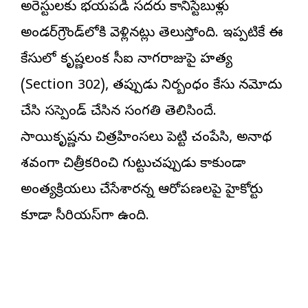
అరెస్టులకు భయపడి సదరు కానిస్టేబుళ్లు
అండర్‌గ్రౌండ్‌లోకి వెళ్లినట్లు తెలుస్తోంది. ఇప్పటికే ఈ
కేసులో కృష్ణలంక సీఐ నాగరాజుపై హత్య
(Section 302), తప్పుడు నిర్బంధం కేసు నమోదు
చేసి సస్పెండ్ చేసిన సంగతి తెలిసిందే.
సాయికృష్ణను చిత్రహింసలు పెట్టి చంపేసి, అనాథ
శవంగా చిత్రీకరించి గుట్టుచప్పుడు కాకుండా
అంత్యక్రియలు చేసేశారన్న ఆరోపణలపై హైకోర్టు
కూడా సీరియస్‌గా ఉంది.