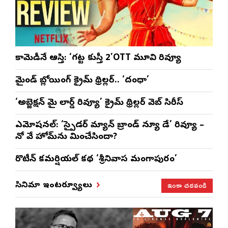
కామెడీనే ఆస్తి: ‘గట్ట కుస్తీ 2’OTT మూవి రివ్యూ
మైండ్ బ్లోయింగ్ క్రైమ్ థ్రిల్లర్.. ‘దంధా’
‘అబ్జెక్ష‌న్ మై లార్డ్ రివ్యూ’ క్రైమ్ థ్రిల్ల‌ర్ వెబ్ సిరీస్
ఎమోష‌న‌ల్‌: ‘స్పైడర్ మ్యాన్ బ్రాండ్ న్యూ డే’ రివ్యూ –
నో వే హోమ్‌ను మించేసిందా?
రొటీన్‌ కమర్షియల్‌ కథ ‘శ్రీనివాస మంగాపురం’
ఇంకా చదవండి
సినిమా ఇంటర్వ్యూలు