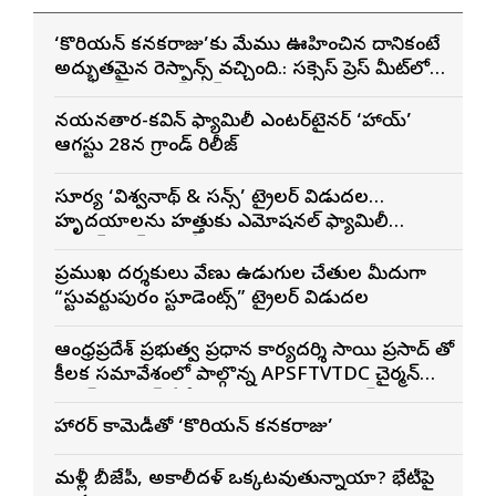
‘కొరియన్ కనకరాజు’కు మేము ఊహించిన దానికంటే
అద్భుతమైన రెస్పాన్స్ వచ్చింది.: సక్సెస్ ప్రెస్ మీట్‌లో
మెగా ప్రిన్స్ వరుణ్ తేజ్
నయనతార-కవిన్ ఫ్యామిలీ ఎంటర్‌టైనర్ ‘హాయ్’
ఆగస్టు 28న గ్రాండ్ రిలీజ్
సూర్య ‘విశ్వనాథ్ & సన్స్’ ట్రైలర్ విడుదల…
హృదయాలను హత్తుకునే ఎమోషనల్ ఫ్యామిలీ
ఎంటర్‌టైనర్‌గా భారీ అంచనాలు
ప్రముఖ దర్శకులు వేణు ఉడుగుల చేతుల మీదుగా
“స్టువర్టుపురం స్టూడెంట్స్” ట్రైలర్ విడుదల
ఆంధ్రప్రదేశ్ ప్రభుత్వ ప్రధాన కార్యదర్శి సాయి ప్రసాద్ తో
కీలక సమావేశంలో పాల్గొన్న APSFTVTDC చైర్మన్
భరత్ భూషణ్, ఏపీ ఎఫ్డిసి ఎండి విశ్వనాథన్, పలు
శాఖల అధికారులు
హారర్ కామెడీతో ‘కొరియన్ కనకరాజు’
మళ్లీ బీజేపీ, అకాలీదళ్ ఒక్కటవుతున్నాయా? భేటీపై