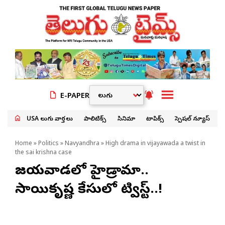
E-PAPER
USA తెలుగు వార్తలు
పాలిటిక్స్
సినిమా
టాపిక్స్
స్పెషల్ న్యూస్
Home
»
Politics
»
Navyandhra
» High drama in vijayawada a twist in
the sai krishna case
విజయవాడలో హైడ్రామా..
సాయికృష్ణ కేసులో ట్విస్ట్..!