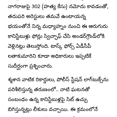
నాగరాజుపై 302 (హత్య కేసు) నమోదు కావడంతో,
తదుపరి అరెస్టులు తమవే ఉంటాయన్న
భయంతోనే నిన్న మధ్యాహ్నం నుంచి ఈ ఆరుగురు
కానిస్టేబుళ్లు ఫోన్లు స్విచ్ఛాఫ్ చేసి అండర్‌గ్రౌండ్‌లోకి
వెళ్లినట్లు తెలుస్తోంది. టాస్క్ ఫోర్స్ ఏడీసీపీ
లతాకుమారిని కూడా అధికారులు ఇప్పటికే
సుదీర్ఘంగా ప్రశ్నించారు.
శ్మశాన వాటిక రికార్డులు, పోలీస్ స్టేషన్ లాగ్‌బుక్స్‌ను
పరిశీలిస్తున్న తరుణంలో.. నాటి ఘటనతో
సంబంధం ఉన్న కానిస్టేబుళ్లపై సిట్ ఉచ్చు
బిగిస్తున్నట్లు లీకులు వచ్చాయి. ఈ క్రమంలోనే