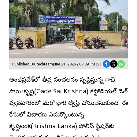
Published By: techteam
June 21, 2026 / 07:09 PM IST
ఆంధ్రప్రదేశ్‌లో తీవ్ర సంచలనం సృష్టిస్తున్న గాదె
సాయికృష్ణ(Gade Sai Krishna) కస్టోడియల్ డెత్
వ్యవహారంలో మరో భారీ ట్విస్ట్ చోటుచేసుకుంది. ఈ
కేసులో విచారణ ఎదుర్కొంటున్న
కృష్ణలంక(Krishna Lanka) పోలీస్ స్టేషన్‌కు