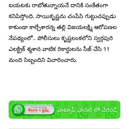
బయటకు రాబోతున్నాయనే దానికి సంకేతంగా
కనిపిస్తోంది. సాయికృష్ణను చంపేసి గుట్టుచప్పుడు
కాకుండా కాల్చేశారన్న తల్లి విజయలక్ష్మి ఆరోపణల
నేపథ్యంలో.. పోలీసులు కృష్ణలంకలోని స్వర్గపురి
ఎలక్ట్రిక్ శ్మశాన వాటిక రికార్డులను సీజ్ చేసి 11
మంది సిబ్బందిని విచారించారు.