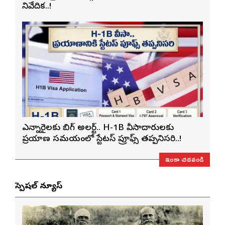
నివేదిక..!
ఎన్నారైలకు బిగ్ అలర్ట్.. H-1B వీసాదారులకు
ప్రయాణ సమయంలో స్టేటస్ ప్రూఫ్స్ తప్పనిసరి..!
ఇంకా చదవండి
స్పెషల్ న్యూస్