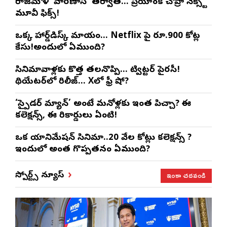
రాజమౌళి ‘వారణాసి’ తర్వాత… ప్రియాంక చోప్రా నెక్స్ట్
మూవీ ఫిక్స్!
ఒక్క హార్డ్‌డిస్క్ మాయం… Netflix పై రూ.900 కోట్ల
కేసు!అందులో ఏముంది?
సినిమావాళ్లకు కొత్త తలనొప్పి… ట్విట్టర్ పైరసీ!
థియేటర్‌లో రిలీజ్… Xలో ఫ్రీ షో?
‘స్పైడర్ మ్యాన్’ అంటే మనోళ్లకు ఇంత పిచ్చా? ఈ
కలెక్షన్స్, ఈ రికార్డులు ఏంటి!
ఒక యానిమేషన్ సినిమా..20 వేల కోట్లు కలెక్షన్స్ ?
ఇందులో అంత గొప్పతనం ఏముంది?
ఇంకా చదవండి
స్పోర్ట్స్ న్యూస్