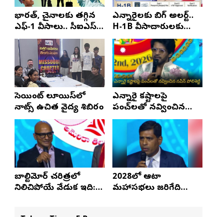
భారత్, చైనాలకు తగ్గిన
ఎన్నారైలకు బిగ్ అలర్ట్..
ఎఫ్-1 వీసాలు.. సీఐఎస్
H-1B వీసాదారులకు
నివేదిక..!
ప్రయాణ సమయంలో
స్టేటస్ ప్రూఫ్స్ తప్పనిసరి..!
సెయింట్ లూయిస్‌లో
ఎన్నారై కష్టాలపై
నాట్స్ ఉచిత వైద్య శిబిరం
పంచ్‌లతో నవ్వించిన
నవీన్ పోలిశెట్టి
బాల్టిమోర్ చరిత్రలో
2028లో ఆటా
నిలిచిపోయే వేడుక ఇది:
మహాసభలు జరిగేది
శ్రీధర్ బానాల
అక్కడే: సతీష్ రెడ్డి