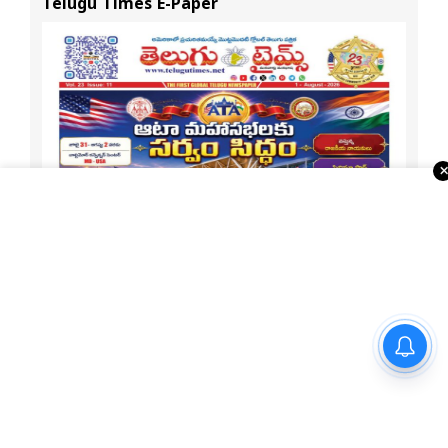
Telugu Times E-Paper
బీజేపీ రాష్ట్రాల్లో ఒక్క కేసు అయినా
పెట్టారా? : సీఎం రేవంత్ రెడ్డి