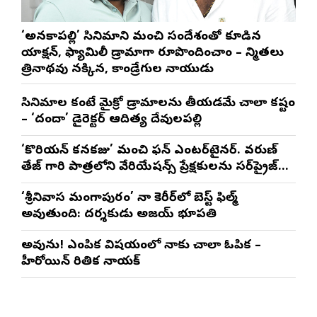
‘అనకాపల్లి’ సినిమాని మంచి సందేశంతో కూడిన
యాక్షన్, ఫ్యామిలీ డ్రామాగా రూపొందించాం – నిర్మాతలు
త్రినాథరావు నక్కిన, కాండ్రేగుల నాయుడు
సినిమాల కంటే మైక్రో డ్రామాలను తీయడమే చాలా కష్టం
– ‘దందా’ డైరెక్ట‌ర్ ఆదిత్య దేవులపల్లి
‘కొరియన్ కనకరాజు’ మంచి ఫన్ ఎంటర్‌టైనర్. వరుణ్
తేజ్ గారి పాత్రలోని వేరియేషన్స్ ప్రేక్షకులను సర్‌ప్రైజ్
చేస్తాయి : దర్శకుడు మేర్లపాక గాంధీ
‘శ్రీనివాస మంగాపురం’ నా కెరీర్‌లో బెస్ట్ ఫిల్మ్
అవుతుంది: దర్శకుడు అజయ్ భూపతి
అవును! ఎంపిక విషయంలో నాకు చాలా ఓపిక –
హీరోయిన్ రితిక నాయక్