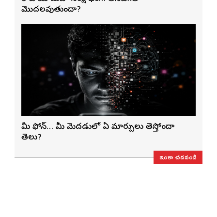
మొదలవుతుందా?
మీ ఫోన్… మీ మెదడులో ఏ మార్పులు తెస్తోందా
తెలుసా?
ఇంకా చదవండి