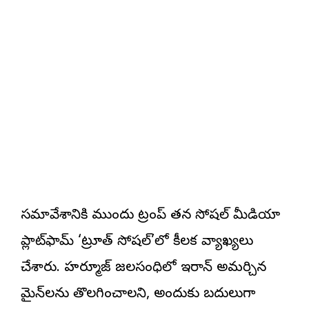
సమావేశానికి ముందు ట్రంప్ తన సోషల్ మీడియా
ప్లాట్‌ఫామ్ ‘ట్రూత్ సోషల్’లో కీలక వ్యాఖ్యలు
చేశారు. హర్మూజ్ జలసంధిలో ఇరాన్ అమర్చిన
మైన్‌లను తొలగించాలని, అందుకు బదులుగా