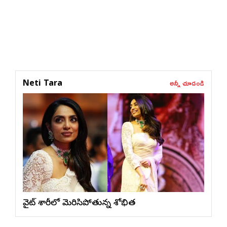
అన్నీ చూడండి
Neti Tara
వైట్ శారీలో మెరిసిపోతున్న శోభిత