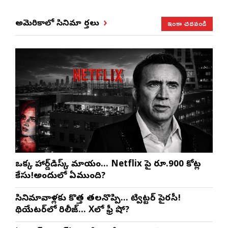
ఇంకా చదవండి
అమెరికాలో సినిమా వార్తలు
ఒక్క హార్డ్‌డిస్క్ మాయం… Netflix పై రూ.900 కోట్ల
కేసు!అందులో ఏముంది?
సినిమావాళ్లకు కొత్త తలనొప్పి… ట్విట్టర్ పైరసీ!
థియేటర్‌లో రిలీజ్… Xలో ఫ్రీ షో?