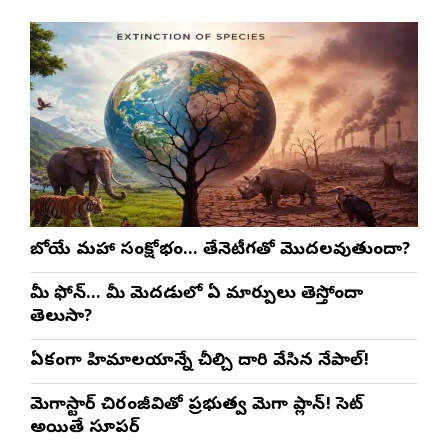
రాబోయే మహా సంక్షోభం… తేనెటీగతో మొదలవుతుందా?
మీ ఫోన్… మీ మెదడులో ఏ మార్పులు తెస్తోందా
తెలుసా?
ఏకంగా హిమాలయాన్నే చీల్చి దారి వేసిన నేపాల్!
మెగాస్టార్ చిరంజీవితో ప్రభుత్వ మెగా ప్లాన్! సెట్
అయితే సూపర్