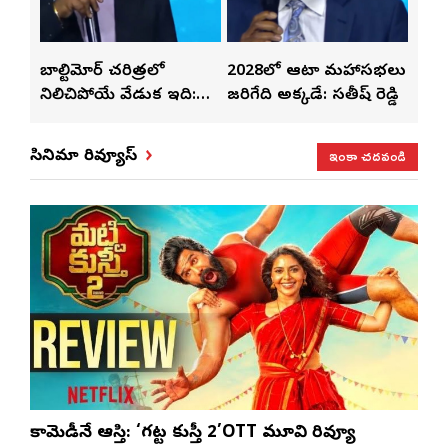
తో
బాల్టిమోర్ చరిత్రలో
2028లో ఆటా మహాసభలు
తెలు
ట్టి
నిలిచిపోయే వేడుక ఇది:
జరిగేది అక్కడే: సతీష్ రెడ్డి
చేస్తు
శ్రీధర్ బానాల
ఇంకా చదవండి
సినిమా రివ్యూస్
కామెడీనే ఆస్తి: ‘గట్ట కుస్తీ 2’OTT మూవి రివ్యూ