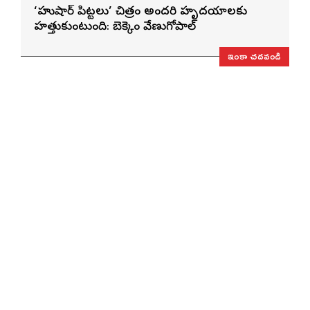
‘హుషార్‌ పిట్టలు’ చిత్రం అందరి హృదయాలకు
హత్తుకుంటుంది: బెక్కెం వేణుగోపాల్‌
ఇంకా చదవండి