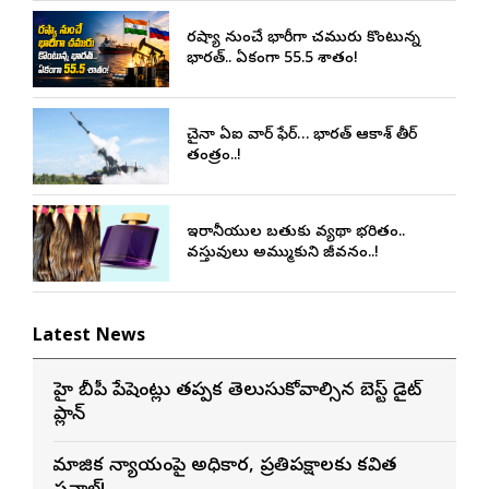
రష్యా నుంచే భారీగా చమురు కొంటున్న
భారత్.. ఏకంగా 55.5 శాతం!
చైనా ఏఐ వార్ ఫేర్… భారత్ ఆకాశ్ తీర్
తంత్రం..!
ఇరానీయుల బతుకు వ్యథా భరితం..
వస్తువులు అమ్ముకుని జీవనం..!
Latest News
హై బీపీ పేషెంట్లు తప్పక తెలుసుకోవాల్సిన బెస్ట్ డైట్
ప్లాన్
సామాజిక న్యాయంపై అధికార, ప్రతిపక్షాలకు కవిత