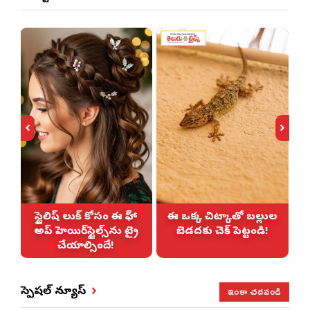
స్టైలిష్ లుక్ కోసం ఈ హాఫ్-
ఈ ఒక్క చిట్కాతో బల్లుల
అప్ హెయిర్‌స్టైల్స్‌ను ట్రై
బెడదకు చెక్ పెట్టండి!
చేయాల్సిందే!
ఇంకా చదవండి
స్పెషల్ న్యూస్