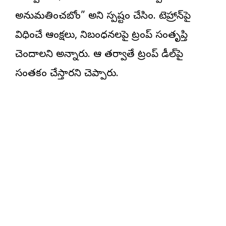
అనుమతించబోం” అని స్పష్టం చేసింది. టెహ్రాన్‌‌పై
విధించే ఆంక్షలు, నిబంధనలపై ట్రంప్ సంతృప్తి
చెందాలని అన్నారు. ఆ తర్వాతే ట్రంప్ డీల్‌పై
సంతకం చేస్తారని చెప్పారు.