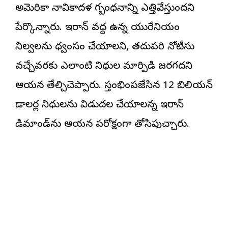
అమెరికా నావికాదళ దిగ్బంధనాన్ని ఎత్తివేస్తుందని
పేర్కొన్నారు. ఇరాన్ వద్ద ఉన్న యురేనియం
నిల్వలను ధ్వంసం చేయాలని, తదుపరి నోటీసు
వచ్చేవరకు ఎలాంటి నిధుల మార్పిడి జరగదని
ఆయన తేల్చిచెప్పారు. స్తంభింపజేసిన 12 బిలియన్
డాలర్ల నిధులను విడుదల చేయాలన్న ఇరాన్
డిమాండ్‌ను ఆయన పరోక్షంగా తోసిపుచ్చారు.