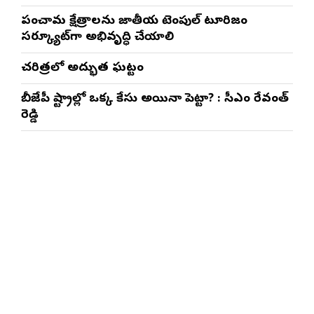
పంచారామ క్షేత్రాలను జాతీయ టెంపుల్ టూరిజం
సర్క్యూట్‌గా అభివృద్ధి చేయాలి
చరిత్రలో అద్భుత ఘట్టం
బీజేపీ రాష్ట్రాల్లో ఒక్క కేసు అయినా పెట్టారా? : సీఎం రేవంత్
రెడ్డి