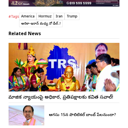
America
Hormuz
Iran
Trump
#Tags
అమెరికా-ఇరాన్ మధ్య నో డీల్..!
Related News
సామాజిక న్యాయంపై అధికార, ప్రతిపక్షాలకు కవిత సవాల్!
ఆగస్టు 15న పొలిటికల్ బాంబ్ పేలనుందా?