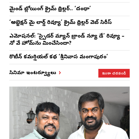
మైండ్ బ్లోయింగ్ క్రైమ్ థ్రిల్లర్.. ‘దంధా’
‘అబ్జెక్ష‌న్ మై లార్డ్ రివ్యూ’ క్రైమ్ థ్రిల్ల‌ర్ వెబ్ సిరీస్
ఎమోష‌న‌ల్‌: ‘స్పైడర్ మ్యాన్ బ్రాండ్ న్యూ డే’ రివ్యూ –
నో వే హోమ్‌ను మించేసిందా?
రొటీన్‌ కమర్షియల్‌ కథ ‘శ్రీనివాస మంగాపురం’
ఇంకా చదవండి
సినిమా ఇంటర్వ్యూలు