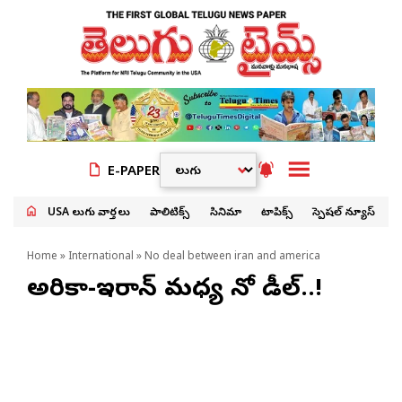
E-PAPER
USA తెలుగు వార్తలు
పాలిటిక్స్
సినిమా
టాపిక్స్
స్పెషల్ న్యూస్
Home
»
International
» No deal between iran and america
అమెరికా-ఇరాన్ మధ్య నో డీల్..!