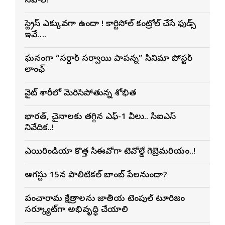
సవాల్!
స్ట్రెస్ ఎక్కువగా ఉందా ! కార్టిసోల్ కంట్రోల్ చేసే ఫుడ్స్
ఇవే….
ఘనంగా “సర్దార్ సర్వాయి పాపన్న” సినిమా పోస్టర్
లాంఛ్
వైట్ శారీలో మెరిసిపోతున్న శోభిత
భారత్, చైనాలకు తగ్గిన ఎఫ్-1 వీసాలు.. సీఐఎస్
నివేదిక..!
ఎయిరిండియా కొత్త సీఈవోగా టెవోల్డే గెబ్రెమరియం..!
ఆగస్టు 15న పొలిటికల్ బాంబ్ పేలనుందా?
పంచారామ క్షేత్రాలను జాతీయ టెంపుల్ టూరిజం
సర్క్యూట్‌గా అభివృద్ధి చేయాలి