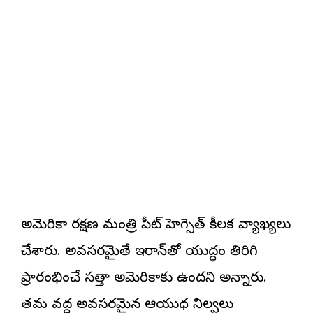
అమెరికా రక్షణ మంత్రి పీట్ హెగ్సెత్ కీలక వ్యాఖ్యలు
చేశారు. అవసరమైతే ఇరాన్‌తో యుద్ధం తిరిగి
ప్రారంభించే సత్తా అమెరికాకు ఉందని అన్నారు.
తమ వద్ద అవసరమైన ఆయుధ నిల్వలు