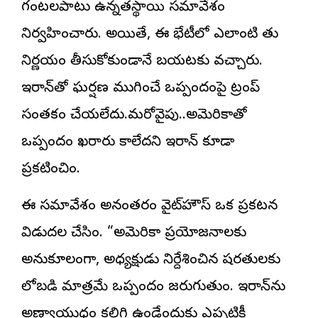
గంటలపాటు ఉన్నతస్థాయి సమావేశం
నిర్వహించారు. అయితే, ఈ భేటీలో ఎలాంటి తుది
నిర్ణయం తీసుకోకుండానే బయటకు వచ్చారు.
ఇరాన్‌తో ఘర్షణ ముగించే ఒప్పందంపై ట్రంప్
సంతకం చేయలేదు.మరోవైపు..అమెరికాతో
ఒప్పందం ఖరారు కాలేదని ఇరాన్ కూడా
ప్రకటించింది.
ఈ సమావేశం అనంతరం వైట్‌హౌస్ ఒక ప్రకటన
విడుదల చేసింది. “అమెరికా ప్రయోజనాలకు
అనుకూలంగా, అధ్యక్షుడు నిర్దేశించిన షరతులకు
లోబడి మాత్రమే ఒప్పందం జరుగుతుంది. ఇరాన్‌ను
అణ్వాయుధం కలిగి ఉండేందుకు ఎప్పటికీ