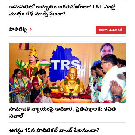
అమరావతిలో అద్భుతం జరగబోతోందా? L&T ఎంట్రీ…
మొత్తం కథ మార్చేస్తుందా?
ఇంకా చదవండి
పాలిటిక్స్
సామాజిక న్యాయంపై అధికార, ప్రతిపక్షాలకు కవిత
సవాల్!
ఆగస్టు 15న పొలిటికల్ బాంబ్ పేలనుందా?