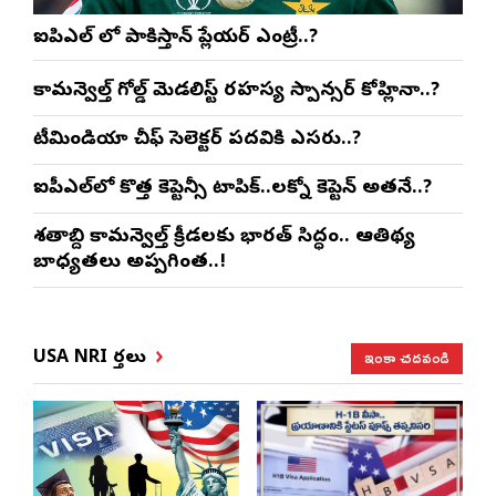
ఐపిఎల్ లో పాకిస్తాన్ ప్లేయర్ ఎంట్రీ..?
కామన్వెల్త్ గోల్డ్ మెడలిస్ట్ రహస్య స్పాన్సర్ కోహ్లినా..?
టీమిండియా చీఫ్ సెలెక్టర్ పదవికి ఎసరు..?
ఐపీఎల్‌లో కొత్త కెప్టెన్సీ టాపిక్..లక్నో కెప్టెన్ అతనే..?
శతాబ్ది కామన్వెల్త్ క్రీడలకు భారత్ సిద్ధం.. ఆతిథ్య
బాధ్యతలు అప్పగింత..!
ఇంకా చదవండి
USA NRI వార్తలు