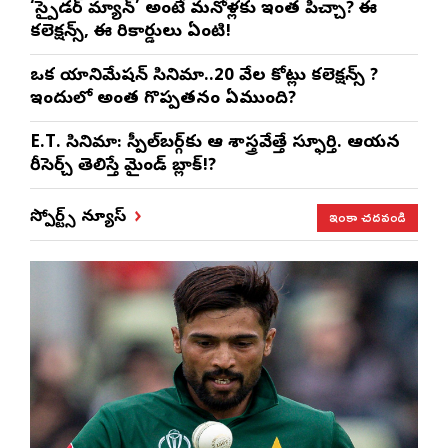
‘స్పైడర్ మ్యాన్’ అంటే మనోళ్లకు ఇంత పిచ్చా? ఈ
కలెక్షన్స్, ఈ రికార్డులు ఏంటి!
ఒక యానిమేషన్ సినిమా..20 వేల కోట్లు కలెక్షన్స్ ?
ఇందులో అంత గొప్పతనం ఏముంది?
E.T. సినిమా: స్పీల్‌బర్గ్‌కు ఆ శాస్త్రవేత్తే స్ఫూర్తి. ఆయన
రీసెర్చ్ తెలిస్తే మైండ్ బ్లాక్!?
ఇంకా చదవండి
స్పోర్ట్స్ న్యూస్