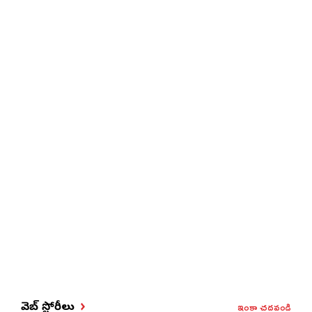
ఇంకా చదవండి
వెబ్ స్టోరీలు