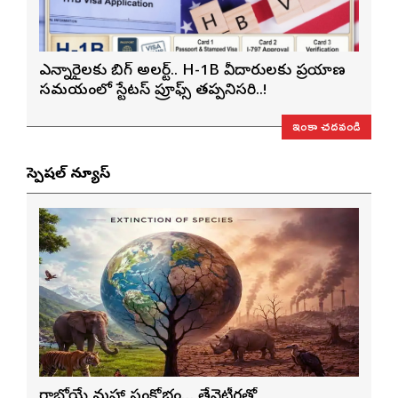
ఎన్నారైలకు బిగ్ అలర్ట్.. H-1B వీసాదారులకు ప్రయాణ
సమయంలో స్టేటస్ ప్రూఫ్స్ తప్పనిసరి..!
ఇంకా చదవండి
స్పెషల్ న్యూస్
రాబోయే మహా సంక్షోభం… తేనెటీగతో