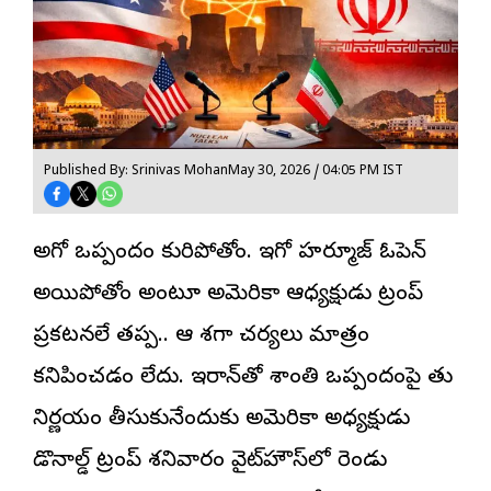
Published By: Srinivas Mohan
May 30, 2026 / 04:05 PM IST
అదిగో ఒప్పందం కుదిరిపోతోంది. ఇదిగో హర్మూజ్ ఓపెన్
అయిపోతోంది అంటూ అమెరికా ఆధ్యక్షుడు ట్రంప్
ప్రకటనలే తప్ప.. ఆ దిశగా చర్యలు మాత్రం
కనిపించడం లేదు. ఇరాన్‌తో శాంతి ఒప్పందంపై తుది
నిర్ణయం తీసుకునేందుకు అమెరికా అధ్యక్షుడు
డొనాల్డ్ ట్రంప్ శనివారం వైట్‌హౌస్‌లో రెండు