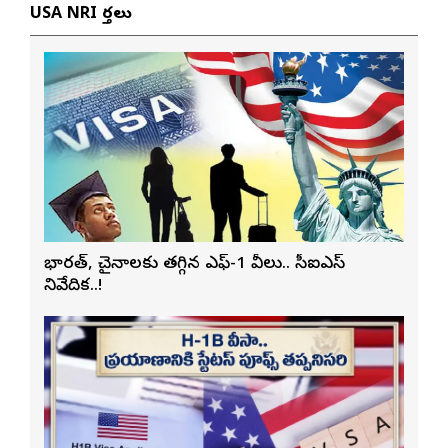
USA NRI వార్తలు
భారత్, చైనాలకు తగ్గిన ఎఫ్-1 వీసాలు.. సీఐఎస్
నివేదిక..!