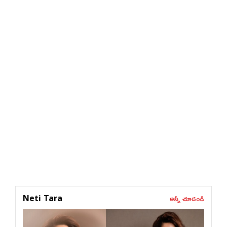
అన్నీ చూడండి
Neti Tara