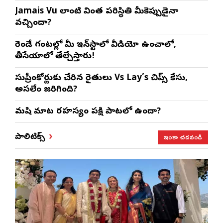
Jamais Vu లాంటి వింత పరిస్థితి మీకెప్పుడైనా
వచ్చిందా?
రెండే గంటల్లో మీ ఇన్‌స్టాలో వీడియో ఉంచాలో,
తీసేయాలో తేల్చేస్తారు!
సుప్రీంకోర్టుకు చేరిన రైతులు Vs Lay’s చిప్స్‌ కేసు,
అసలేం జరిగింది?
మనిషి మాట రహస్యం పక్షి పాటలో ఉందా?
ఇంకా చదవండి
పాలిటిక్స్