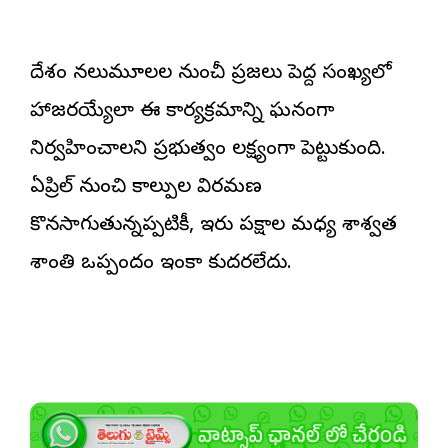
దేశం నలుమూలల నుంచీ ప్రజలు పెద్ద సంఖ్యలో
హాజరయ్యేలా ఈ కార్యక్రమాన్ని ఘనంగా
నిర్వహించాలని ప్రభుత్వం లక్ష్యంగా పెట్టుకుంది.
ఏప్రిల్‌ నుంచి కాల్పుల విరమణ
కొనసాగుతున్నప్పటికీ, ఇరు పక్షాల మధ్య శాశ్వత
శాంతి ఒప్పందం ఇంకా కుదరలేదు.