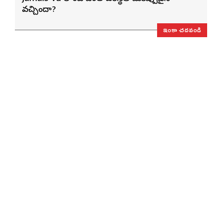
వచ్చిందా?
ఇంకా చదవండి