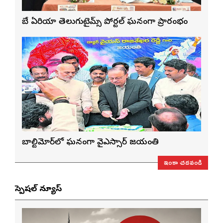
బే ఏరియా తెలుగుటైమ్స్ పోర్టల్ ఘనంగా ప్రారంభం
బాల్టిమోర్‌లో ఘనంగా వైఎస్సార్‌ జయంతి
ఇంకా చదవండి
స్పెషల్ న్యూస్