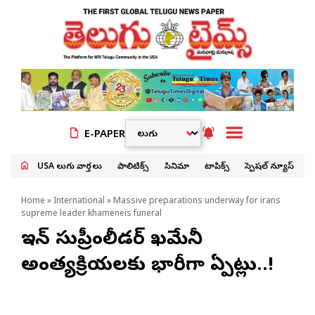
E-PAPER
USA తెలుగు వార్తలు
పాలిటిక్స్
సినిమా
టాపిక్స్
స్పెషల్ న్యూస్
Home
»
International
» Massive preparations underway for irans
supreme leader khameneis funeral
ఇరాన్ సుప్రీంలీడర్ ఖమేనీ
అంత్యక్రియలకు భారీగా ఏర్పాట్లు..!