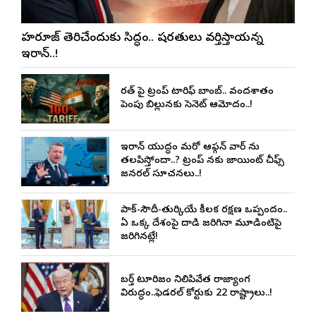
హర్మూజ్ తెరిచేందుకు సిద్ధం.. షరతులు వర్తిస్తాయన్న
ఇరాన్..!
భారత్ పై ట్రంప్ టారిఫ్ బాంబ్.. వందశాతం
పెంపు బిల్లునకు సెనెట్ ఆమోదం..!
ఇరాన్ యుద్ధం మరో ఆఫ్గన్ వార్ ను
తలపిస్తోందా..? ట్రంప్ నకు జాయింట్ చీఫ్స్
జనరల్ సూచనలు..!
పాక్-సౌదీ-తుర్కియే కీలక రక్షణ ఒప్పందం..
ఏ ఒక్క దేశంపై దాడి జరిగినా మూడింటిపై
జరిగినట్లే!
బర్త్ టూరిజం నిలిపివేత రాజ్యాంగ
విరుద్ధం..ఫెడరల్ కోర్టుకు 22 రాష్ట్రాలు..!