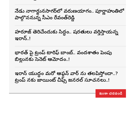
నేడు నాగార్జునసాగర్‌లో వరుణయాగం.. పూర్ణాహుతిలో
పాల్గొననున్న సీఎం రేవంత్‌రెడ్డి
హర్మూజ్ తెరిచేందుకు సిద్ధం.. షరతులు వర్తిస్తాయన్న
ఇరాన్..!
భారత్ పై ట్రంప్ టారిఫ్ బాంబ్.. వందశాతం పెంపు
బిల్లునకు సెనెట్ ఆమోదం..!
ఇరాన్ యుద్ధం మరో ఆఫ్గన్ వార్ ను తలపిస్తోందా..?
ట్రంప్ నకు జాయింట్ చీఫ్స్ జనరల్ సూచనలు..!
ఇంకా చదవండి