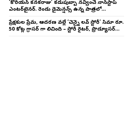
‘కొరియన్ కనకరాజు’ కడుపుబ్బా నవ్వించే నాన్‌స్టాప్
ఎంటర్‌టైనర్. రెండు డైమెన్షన్స్ ఉన్న పాత్రలో
నటించడం చాలా సంతృప్తినిచ్చింది : వరుణ్ తేజ్
ప్రేక్షకుల ప్రేమ, ఆదరణ వల్లే ‘చెన్నై లవ్ స్టోరీ’ సినిమా రూ.
50 కోట్ల గ్రాసర్ గా నిలిచింది – స్టోరీ రైటర్, ప్రొడ్యూసర్
సాయి రాజేష్