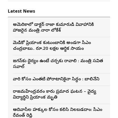
Latest News
అమెరికాలో డాక్టర్ రాజా కుమారుడి వివాహానికి
హాజరైన మంత్రి నారా లోకేశ్
మెడికో ప్రియాంక కుటుంబానికి అండగా సీఎం
చంద్రబాబు.. రూ.20 లక్షల ఆర్థిక సాయం
జగన్‌కు ధైర్యం ఉంటే చర్చకు రావాలి : మంత్రి సవిత
సవాల్
వారి కోసం ఎంతటి పోరాటానికైనా సిద్ధం : బాలినేని
రాజమహేంద్రవరం కారు ప్రమాద ఘటన – వైద్య
విద్యార్థిని ప్రియాంక మృతి
ఆదివాసీల హక్కుల కోసం కలిసి నిలబడదాం: సీఎం
రేవంత్ రెడ్డి