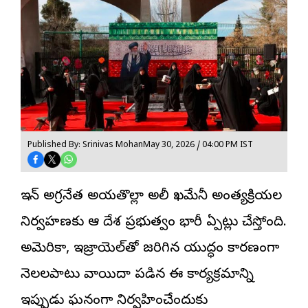
Published By: Srinivas Mohan
May 30, 2026 / 04:00 PM IST
ఇరాన్ అగ్రనేత అయతొల్లా అలీ ఖమేనీ అంత్యక్రియల
నిర్వహణకు ఆ దేశ ప్రభుత్వం భారీ ఏర్పాట్లు చేస్తోంది.
అమెరికా, ఇజ్రాయెల్‌తో జరిగిన యుద్ధం కారణంగా
నెలలపాటు వాయిదా పడిన ఈ కార్యక్రమాన్ని
ఇప్పుడు ఘనంగా నిర్వహించేందుకు