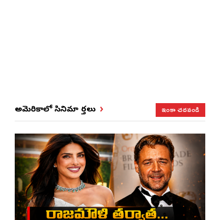
ఇంకా చదవండి
అమెరికాలో సినిమా వార్తలు