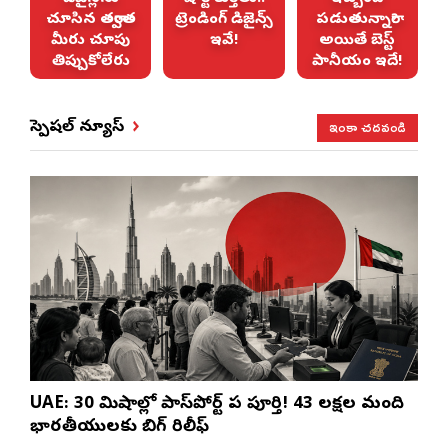
ు
చూసిన తర్వాత
ట్రెండింగ్ డిజైన్స్
పడుతున్నారా?
మీరు చూపు
ఇవే!
అయితే బెస్ట్
తిప్పుకోలేరు
పానీయం ఇదే!
ఇంకా చదవండి
స్పెషల్ న్యూస్
UAE: 30 నిమిషాల్లో పాస్‌పోర్ట్ పని పూర్తి! 43 లక్షల మంది
భారతీయులకు బిగ్ రిలీఫ్