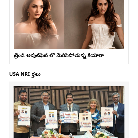
ట్రెండీ అవుట్‌ఫిట్ లో మెరిసిపోతున్న కియారా
USA NRI వార్తలు