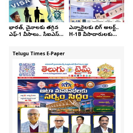
భారత్, చైనాలకు తగ్గిన
ఎన్నారైలకు బిగ్ అలర్ట్..
ఎఫ్-1 వీసాలు.. సీఐఎస్
H-1B వీసాదారులకు
నివేదిక..!
ప్రయాణ సమయంలో
స్టేటస్ ప్రూఫ్స్ తప్పనిసరి..!
Telugu Times E-Paper