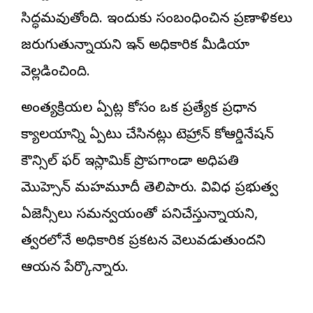
సిద్ధమవుతోంది. ఇందుకు సంబంధించిన ప్రణాళికలు
జరుగుతున్నాయని ఇరాన్ అధికారిక మీడియా
వెల్లడించింది.
అంత్యక్రియల ఏర్పాట్ల కోసం ఒక ప్రత్యేక ప్రధాన
కార్యాలయాన్ని ఏర్పాటు చేసినట్లు టెహ్రాన్ కోఆర్డినేషన్
కౌన్సిల్ ఫర్ ఇస్లామిక్ ప్రొపగాండా అధిపతి
మొహ్సెన్ మహమూదీ తెలిపారు. వివిధ ప్రభుత్వ
ఏజెన్సీలు సమన్వయంతో పనిచేస్తున్నాయని,
త్వరలోనే అధికారిక ప్రకటన వెలువడుతుందని
ఆయన పేర్కొన్నారు.