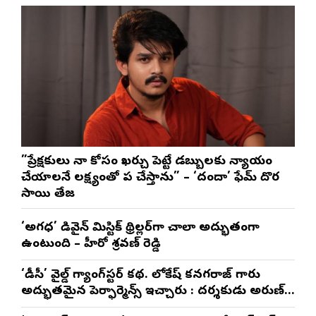
”ప్రేక్షకులు నా కోసం ఖర్చు పెట్టే డబ్బులకు న్యాయం
చేయాలనే లక్ష్యంతో పని చేస్తాను” – ‘దందా’ ఫేమ్ దొర
సాయి తేజ
‘అగధ’ డివైన్ మిస్టిక్ థ్రిల్లర్‌గా చాలా అద్భుతంగా
ఉంటుంది – హీరో శ్రవణ్ రెడ్డి
‘డీసీ’ వైల్డ్ గ్యాంగ్‌స్టర్ కథ. లోకేష్ కనగరాజ్ గారు
అద్భుతమైన పెర్ఫార్మెన్స్ ఇచ్చారు : దర్శకుడు అరుణ్
మాథేశ్వరన్