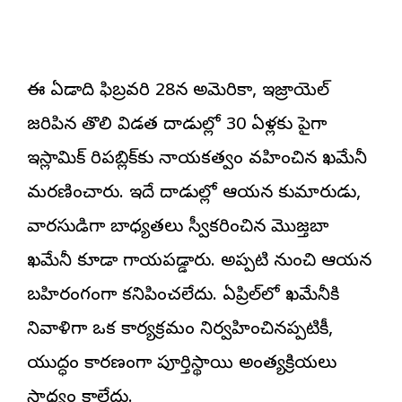
ఈ ఏడాది ఫిబ్రవరి 28న అమెరికా, ఇజ్రాయెల్
జరిపిన తొలి విడత దాడుల్లో 30 ఏళ్లకు పైగా
ఇస్లామిక్ రిపబ్లిక్‌కు నాయకత్వం వహించిన ఖమేనీ
మరణించారు. ఇదే దాడుల్లో ఆయన కుమారుడు,
వారసుడిగా బాధ్యతలు స్వీకరించిన మొజ్తబా
ఖమేనీ కూడా గాయపడ్డారు. అప్పటి నుంచి ఆయన
బహిరంగంగా కనిపించలేదు. ఏప్రిల్‌లో ఖమేనీకి
నివాళిగా ఒక కార్యక్రమం నిర్వహించినప్పటికీ,
యుద్ధం కారణంగా పూర్తిస్థాయి అంత్యక్రియలు
సాధ్యం కాలేదు.