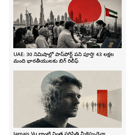
UAE: 30 నిమిషాల్లో పాస్‌పోర్ట్ పని పూర్తి! 43 లక్షల
మంది భారతీయులకు బిగ్ రిలీఫ్
Jamais Vu లాంటి వింత పరిస్థితి మీకెప్పుడైనా