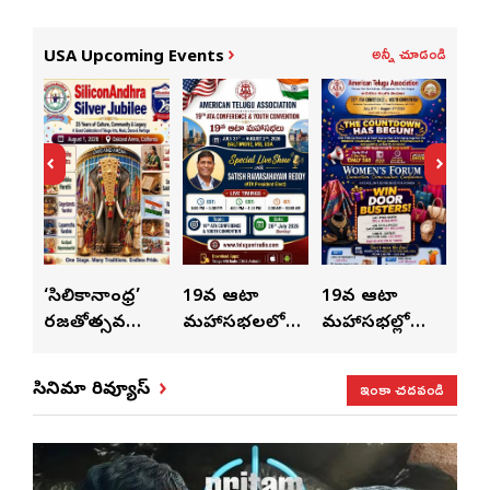
అన్నీ చూడండి
USA Upcoming Events
ుంచి
‘సిలికానాంధ్ర’
19వ ఆటా
19వ ఆటా
19
రజతోత్సవ
మహాసభలలో
మహాసభల్లో
మహా
సంబరాలు…
సతీశ్
మహిళల కోసం
‘వి
కుంభ హారతి
రామసహాయం
ప్రత్యేకంగా
పరి
ఇంకా చదవండి
సినిమా రివ్యూస్
ప్రత్యేకం
రెడ్డి ప్రత్యేక లైవ్
‘ఉమెన్స్ ఫోరమ్’
కార
ళా’
షో
వేడుకలు