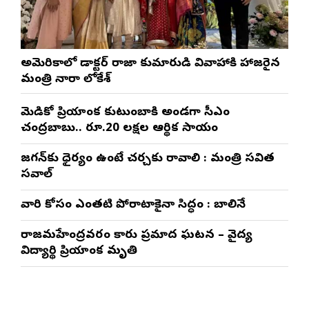
అమెరికాలో డాక్టర్ రాజా కుమారుడి వివాహానికి హాజరైన
మంత్రి నారా లోకేశ్
మెడికో ప్రియాంక కుటుంబానికి అండగా సీఎం
చంద్రబాబు.. రూ.20 లక్షల ఆర్థిక సాయం
జగన్‌కు ధైర్యం ఉంటే చర్చకు రావాలి : మంత్రి సవిత
సవాల్
వారి కోసం ఎంతటి పోరాటానికైనా సిద్ధం : బాలినేని
రాజమహేంద్రవరం కారు ప్రమాద ఘటన – వైద్య
విద్యార్థిని ప్రియాంక మృతి