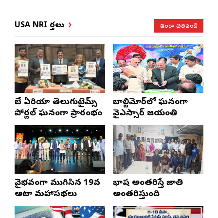
ఇంకా చదవండి
USA NRI వార్తలు
బే ఏరియా తెలుగుటైమ్స్
బాల్టిమోర్‌లో ఘనంగా
పోర్టల్ ఘనంగా ప్రారంభం
వైఎస్సార్‌ జయంతి
వైభవంగా ముగిసిన 19వ
భాష అంతరిస్తే జాతి
ఆటా మహాసభలు
అంతరిస్తుంది