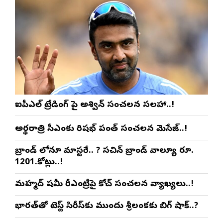
ఐపీఎల్ ట్రేడింగ్ పై అశ్విన్ సంచలన సలహా..!
అర్థరాత్రి సీఎంకు రిషభ్ పంత్ సంచలన మెసేజ్..!
బ్రాండ్ లోనూ మాస్టరే.. ? సచిన్ బ్రాండ్ వాల్యూ రూ.
1201.కోట్లు..!
మహ్మద్ షమీ రీఎంట్రీపై కోచ్ సంచలన వ్యాఖ్యలు..!
భారత్‌తో టెస్ట్ సిరీస్‌కు ముందు శ్రీలంకకు బిగ్ షాక్..?