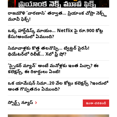
రాజమౌళి ‘వారణాసి’ తర్వాత… ప్రియాంక చోప్రా నెక్స్ట్
మూవీ ఫిక్స్!
ఒక్క హార్డ్‌డిస్క్ మాయం… Netflix పై రూ.900 కోట్ల
కేసు!అందులో ఏముంది?
సినిమావాళ్లకు కొత్త తలనొప్పి… ట్విట్టర్ పైరసీ!
థియేటర్‌లో రిలీజ్… Xలో ఫ్రీ షో?
‘స్పైడర్ మ్యాన్’ అంటే మనోళ్లకు ఇంత పిచ్చా? ఈ
కలెక్షన్స్, ఈ రికార్డులు ఏంటి!
ఒక యానిమేషన్ సినిమా..20 వేల కోట్లు కలెక్షన్స్ ?ఇందులో
అంత గొప్పతనం ఏముంది?
ఇంకా చదవండి
స్పోర్ట్స్ న్యూస్