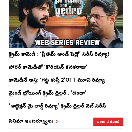
క్రైమ్ కామెడీ : ‘ప్రీతమ్ అండ్ పెడ్రో’ సిరీస్ రివ్యూ!
హారర్ కామెడీతో ‘కొరియన్ కనకరాజు’
కామెడీనే ఆస్తి: ‘గట్ట కుస్తీ 2’OTT మూవి రివ్యూ
మైండ్ బ్లోయింగ్ క్రైమ్ థ్రిల్లర్.. ‘దంధా’
‘అబ్జెక్ష‌న్ మై లార్డ్ రివ్యూ’ క్రైమ్ థ్రిల్ల‌ర్ వెబ్ సిరీస్
ఇంకా చదవండి
సినిమా ఇంటర్వ్యూలు