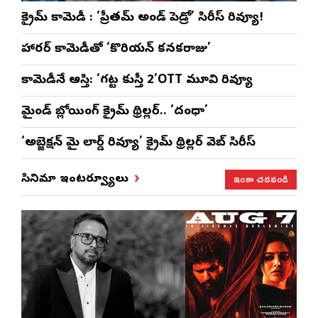
క్రైమ్ కామెడీ : ‘ప్రీతమ్ అండ్ పెడ్రో’ సిరీస్ రివ్యూ!
హారర్ కామెడీతో ‘కొరియన్ కనకరాజు’
కామెడీనే ఆస్తి: ‘గట్ట కుస్తీ 2’OTT మూవి రివ్యూ
మైండ్ బ్లోయింగ్ క్రైమ్ థ్రిల్లర్.. ‘దంధా’
‘అబ్జెక్ష‌న్ మై లార్డ్ రివ్యూ’ క్రైమ్ థ్రిల్ల‌ర్ వెబ్ సిరీస్
ఇంకా చదవండి
సినిమా ఇంటర్వ్యూలు