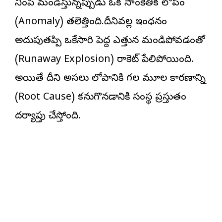
నింపి మండిస్తున్నప్పుడు ఒక సాంకేతిక లోపం
(Anomaly) తలెత్తింది.దీనివల్ల ఇంధనం
అదుపుతప్పి ఒకేసారి పెద్ద ఎత్తున మండిపోవడంతో
(Runaway Explosion) రాకెట్ పేలిపోయింది.
అయితే దీని అసలు లోపానికి గల మూల కారణాన్ని
(Root Cause) కనుగొనడానికి సంస్థ ప్రస్తుతం
దర్యాప్తు చేస్తోంది.