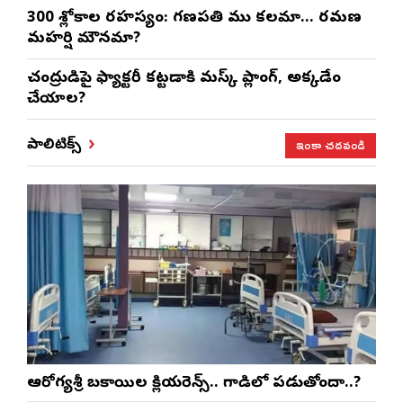
300 శ్లోకాల రహస్యం: గణపతి ముని కలమా… రమణ
మహర్షి మౌనమా?
చంద్రుడిపై ఫ్యాక్టరీ కట్టడానికి మస్క్ ప్లానింగ్, అక్కడేం
చేయాలని?
ఇంకా చదవండి
పాలిటిక్స్
ఆరోగ్యశ్రీ బకాయిల క్లియరెన్స్.. గాడిలో పడుతోందా..?