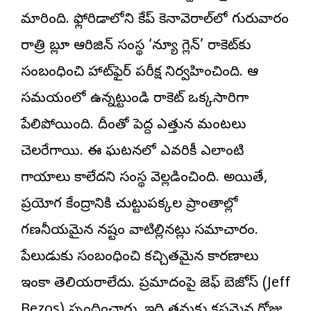
మారింది. ఫ్లోరిడాలోని కేప్‌ కెనావెరాల్‌లో గురువారం
రాత్రి బ్లూ ఆరిజిన్‌ సంస్థ ‘న్యూ గ్లెన్‌’ రాకెట్‌కు
సంబంధించి హాట్‌ఫైర్‌ పరీక్ష నిర్వహించింది. ఆ
సమయంలో ఉన్నట్టుండి రాకెట్ ఒక్కసారిగా
పేలిపోయింది. దీంతో పెద్ద ఎత్తున మంటలు
చెలరేగాయి. ఈ ఘటనలో ఎవరికీ ఎలాంటి
గాయాలు కాలేదని సంస్థ వెల్లడించింది. అయితే,
ప్రయోగ కేంద్రానికి చుట్టుపక్కల ప్రాంతాల్లో
గణనీయమైన నష్టం వాటిల్లినట్లు సమాచారం.
పేలుడుకు సంబంధించి కచ్చితమైన కారణాలు
ఇంకా తెలియరాలేదు. ప్రమాదంపై జెఫ్‌ బెజోస్‌ (Jeff
Bezos) స్పందించారు. ఇది తమకు కష్టమైన రోజు