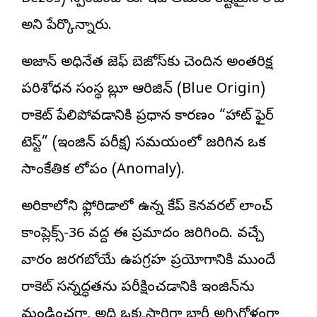
అని పేర్కొన్నారు.
అమెజాన్ అధినేత జెఫ్ బెజోస్‌కు చెందిన అంతరిక్ష
పరిశోధన సంస్థ బ్లూ ఆరిజిన్ (Blue Origin)
రాకెట్ పేలిపోవడానికి ప్రధాన కారణం “హాట్ ఫైర్
టెస్ట్” (ఇంజిన్ పరీక్ష) సమయంలో జరిగిన ఒక
సాంకేతిక లోపం (Anomaly).
అమెరికాలోని ఫ్లోరిడాలో ఉన్న కేప్ కెనవరల్ లాంచ్
కాంప్లెక్స్-36 వద్ద ఈ ప్రమాదం జరిగింది. వచ్చే
వారం జరగబోయే ఉపగ్రహ ప్రయోగానికి ముందే
రాకెట్ సన్నద్ధతను పరీక్షించడానికి ఇంజిన్‌ను
మండించగా, అది ఒక్కసారిగా భారీ అగ్నిగోళంగా