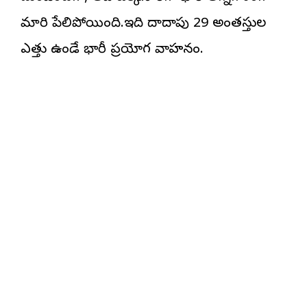
మారి పేలిపోయింది.ఇది దాదాపు 29 అంతస్తుల
ఎత్తు ఉండే భారీ ప్రయోగ వాహనం.