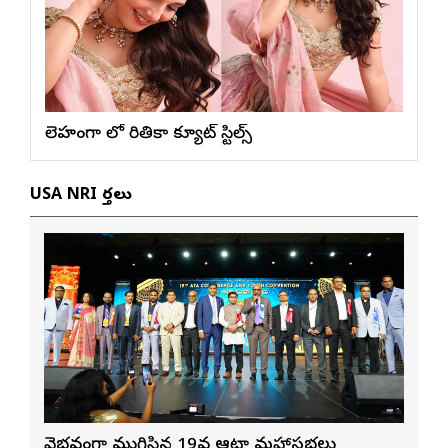
లెహంగా లో రితికా క్యూట్ స్టిల్స్
USA NRI వార్తలు
వైభవంగా ముగిసిన 19వ ఆటా మహాసభలు