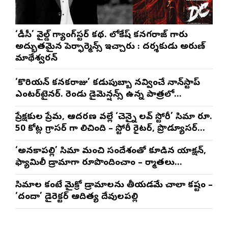
‘డీసీ’ వైల్డ్ గ్యాంగ్‌స్టర్ కథ. లోకేష్ కనగరాజ్ గారు
అద్భుతమైన పెర్ఫార్మెన్స్ ఇచ్చారు : దర్శకుడు అరుణ్
మాథేశ్వరన్
‘కొరియన్ కనకరాజు’ కడుపుబ్బా నవ్వించే నాన్‌స్టాప్
ఎంటర్‌టైనర్. రెండు డైమెన్షన్స్ ఉన్న పాత్రలో
నటించడం చాలా సంతృప్తినిచ్చింది : వరుణ్ తేజ్
ప్రేక్షకుల ప్రేమ, ఆదరణ వల్లే ‘చెన్నై లవ్ స్టోరీ’ సినిమా రూ.
50 కోట్ల గ్రాసర్ గా నిలిచింది – స్టోరీ రైటర్, ప్రొడ్యూసర్
సాయి రాజేష్
‘అనకాపల్లి’ సినిమాని మంచి సందేశంతో కూడిన యాక్షన్,
ఫ్యామిలీ డ్రామాగా రూపొందించాం – నిర్మాతలు
త్రినాథరావు నక్కిన, కాండ్రేగుల నాయుడు
సినిమాల కంటే మైక్రో డ్రామాలను తీయడమే చాలా కష్టం –
‘దందా’ డైరెక్ట‌ర్ ఆదిత్య దేవులపల్లి