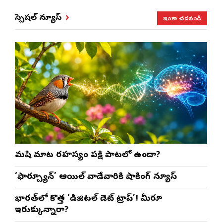
ఇంకా చదవండి
స్పెషల్ న్యూస్
మనిషి మాట రహస్యం పక్షి పాటలో ఉందా?
‘ఫార్చ్యూన్’ ఆయిల్ వాడేవారికి షాకింగ్ న్యూస్
భారత్‌లో కొత్త ‘డిజిటల్ డెట్ ట్రాప్’! మీరూ
ఇరుక్కున్నారా?