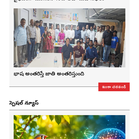
భాష అంతరిస్తే జాతి అంతరిస్తుంది
ఇంకా చదవండి
స్పెషల్ న్యూస్