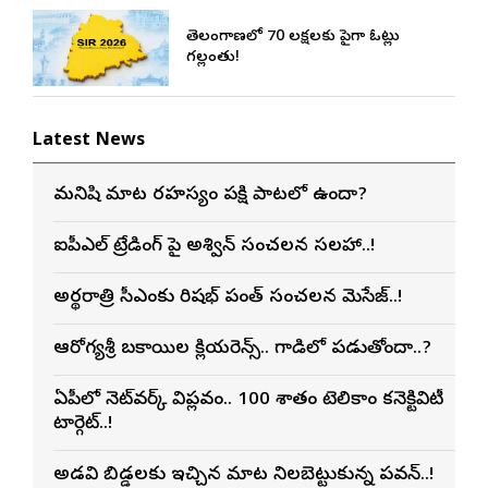
తెలంగాణలో 70 లక్షలకు పైగా ఓట్లు
గల్లంతు!
Latest News
మనిషి మాట రహస్యం పక్షి పాటలో ఉందా?
ఐపీఎల్ ట్రేడింగ్ పై అశ్విన్ సంచలన సలహా..!
అర్థరాత్రి సీఎంకు రిషభ్ పంత్ సంచలన మెసేజ్..!
ఆరోగ్యశ్రీ బకాయిల క్లియరెన్స్.. గాడిలో పడుతోందా..?
ఏపీలో నెట్‌వర్క్ విప్లవం.. 100 శాతం టెలికాం కనెక్టివిటీ
టార్గెట్..!
అడవి బిడ్డలకు ఇచ్చిన మాట నిలబెట్టుకున్న పవన్..!