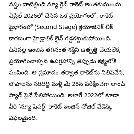
నష్టం వాటిల్లింది.న్యూ గ్లెన్ రాకెట్ అంతకుముందు
ఏప్రిల్ 2026లో చేసిన ఒక ప్రయోగంలో, రాకెట్
పైభాగంలో (Second Stage) క్రయోజెనిక్ లీక్
కారణంగా హైడ్రాలిక్ లైన్ గడ్డకట్టుకుపోయింది.
దీనివల్ల ఇంజిన్ తగినంత శక్తిని ఉత్పత్తి చేయలేక,
ప్రయోగించాల్సిన ఉపగ్రహాన్ని తప్పుడు కక్ష్యలోకి
పంపింది. ఆ ప్రమాదం తర్వాత రాకెట్‌ను నిలిపివేసి,
లోపాలను సరిదిద్ది మళ్లీ మే 28న పరీక్షించగా లాంచ్
ప్యాడ్ పైనే పేలిపోయింది. అలాగే 2022లో కూడా
వీరి ‘న్యూ షెపర్డ్’ రాకెట్ ఇంజిన్ నోజిల్ వేడెక్కి
విఫలమైంది.