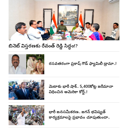
కేబినెట్ విస్తరణకు రేవంత్ రెడ్డి సిద్ధం!?
రసవత్తరంగా ప్రకాష్ గౌడ్ ఫ్యామిలీ డ్రామా..!
మెటాకు భారీ షాక్.. 5,400కోట్ల జరీమానా
విధించిన అమెరికా కోర్ట్..!
భారీ జనసమీకరణ.. జగన్ భవిష్యత్
కార్యక్రమాలపై ప్రభావం చూపుతుందా..