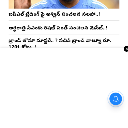
ఐపీఎల్ ట్రేడింగ్ పై అశ్విన్ సంచలన సలహా..!
అర్థరాత్రి సీఎంకు రిషభ్ పంత్ సంచలన మెసేజ్..!
బ్రాండ్ లోనూ మాస్టరే.. ? సచిన్ బ్రాండ్ వాల్యూ రూ.
1201.కోట్లు..!
మహ్మద్ షమీ రీఎంట్రీపై కోచ్ సంచలన వ్యాఖ్యలు..!
భారత్‌తో టెస్ట్ సిరీస్‌కు ముందు శ్రీలంకకు బిగ్ షాక్..?
ఇంకా చదవండి
అడవి బిడ్డలకు ఇచ్చిన మాట
USA NRI వార్తలు
నిలబెట్టుకున్న పవన్..!