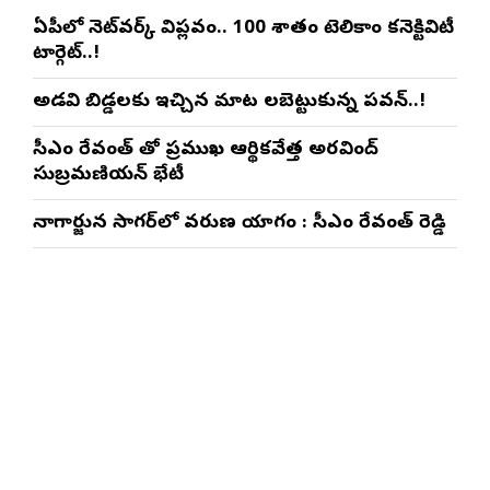
ఏపీలో నెట్‌వర్క్ విప్లవం.. 100 శాతం టెలికాం కనెక్టివిటీ
టార్గెట్..!
అడవి బిడ్డలకు ఇచ్చిన మాట నిలబెట్టుకున్న పవన్..!
సీఎం రేవంత్ తో ప్రముఖ ఆర్థికవేత్త అరవింద్‌
సుబ్రమణియన్ భేటీ
నాగార్జున సాగ‌ర్‌లో వరుణ యాగం : సీఎం రేవంత్ రెడ్డి