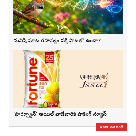
మనిషి మాట రహస్యం పక్షి పాటలో ఉందా?
‘ఫార్చ్యూన్’ ఆయిల్ వాడేవారికి షాకింగ్ న్యూస్
ఇంకా చదవండి