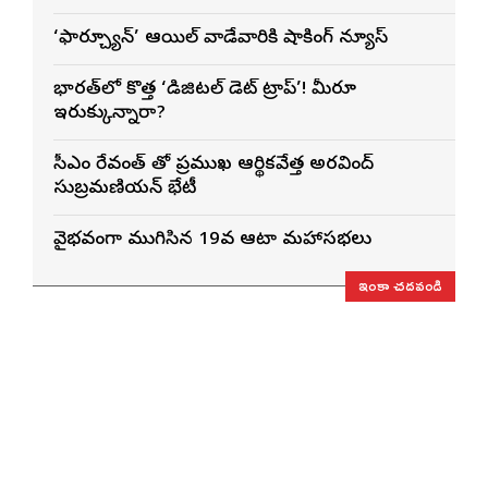
‘ఫార్చ్యూన్’ ఆయిల్ వాడేవారికి షాకింగ్ న్యూస్
భారత్‌లో కొత్త ‘డిజిటల్ డెట్ ట్రాప్’! మీరూ
ఇరుక్కున్నారా?
సీఎం రేవంత్ తో ప్రముఖ ఆర్థికవేత్త అరవింద్‌
సుబ్రమణియన్ భేటీ
వైభవంగా ముగిసిన 19వ ఆటా మహాసభలు
ఇంకా చదవండి