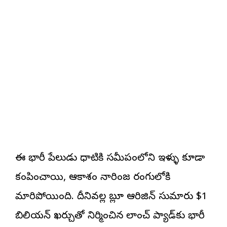
ఈ భారీ పేలుడు ధాటికి సమీపంలోని ఇళ్ళు కూడా
కంపించాయి, ఆకాశం నారింజ రంగులోకి
మారిపోయింది. దీనివల్ల బ్లూ ఆరిజిన్ సుమారు $1
బిలియన్ ఖర్చుతో నిర్మించిన లాంచ్ ప్యాడ్‌కు భారీ