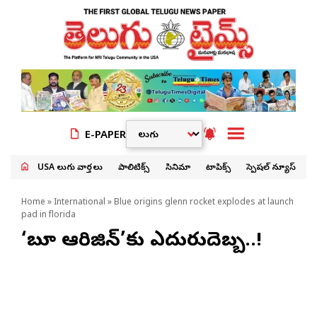
E-PAPER
USA తెలుగు వార్తలు
పాలిటిక్స్
సినిమా
టాపిక్స్
స్పెషల్ న్యూస్
Home
»
International
» Blue origins glenn rocket explodes at launch
pad in florida
‘బ్లూ ఆరిజిన్‌’కు ఎదురుదెబ్బ..!