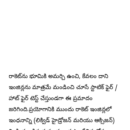
రాకెట్‌ను భూమికి అమర్చి ఉంచి, కేవలం దాని
ఇంజిన్లను మాత్రమే మండించి చూసే స్టాటిక్ ఫైర్ /
హాట్ ఫైర్ టెస్ట్ చేస్తుండగా ఈ ప్రమాదం
జరిగింది.ప్రయోగానికి ముందు రాకెట్ ఇంజిన్లలో
ఇంధనాన్ని (లిక్విడ్ హైడ్రోజన్ మరియు ఆక్సిజన్)