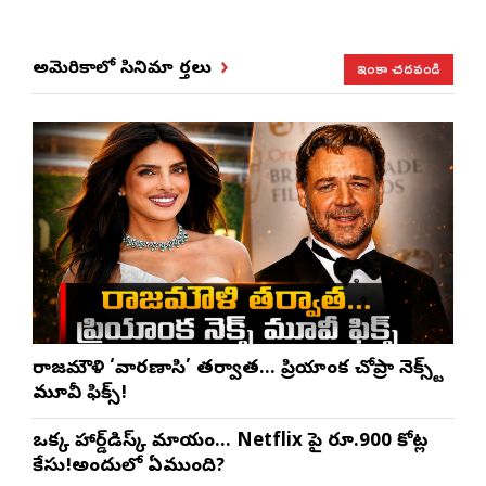
ఇంకా చదవండి
అమెరికాలో సినిమా వార్తలు
రాజమౌళి ‘వారణాసి’ తర్వాత… ప్రియాంక చోప్రా నెక్స్ట్
మూవీ ఫిక్స్!
ఒక్క హార్డ్‌డిస్క్ మాయం… Netflix పై రూ.900 కోట్ల
కేసు!అందులో ఏముంది?