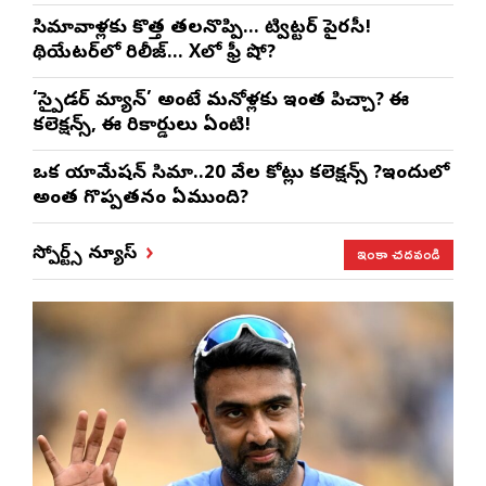
సినిమావాళ్లకు కొత్త తలనొప్పి… ట్విట్టర్ పైరసీ!
థియేటర్‌లో రిలీజ్… Xలో ఫ్రీ షో?
‘స్పైడర్ మ్యాన్’ అంటే మనోళ్లకు ఇంత పిచ్చా? ఈ
కలెక్షన్స్, ఈ రికార్డులు ఏంటి!
ఒక యానిమేషన్ సినిమా..20 వేల కోట్లు కలెక్షన్స్ ?ఇందులో
అంత గొప్పతనం ఏముంది?
ఇంకా చదవండి
స్పోర్ట్స్ న్యూస్