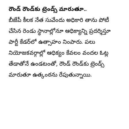
రౌండ్ రౌండ్‌కు ట్రెండ్స్ మారుతూ..
బీజేపీ కీలక నేత సువేందు అధికారి తాను పోటీ
చేసిన రెండు స్థానాల్లోనూ ఆధిక్యాన్ని ప్రదర్శిస్తూ
పార్టీ కేడర్‌లో ఉత్సాహం నింపారు. పలు
నియోజకవర్గాల్లో ఆధిక్యం కేవలం వందల ఓట్ల
తేడాతోనే ఉండటంతో, రౌండ్ రౌండ్‌కు ట్రెండ్స్
మారుతూ ఉత్కంఠను రేపుతున్నాయి.