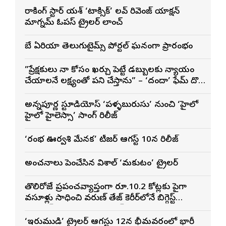
రాకింగ్ స్టార్ యశ్ ‘టాక్సిక్’ లవ్ రివెంజ్ యాక్షన్
మాగ్నమ్ ఓపస్‌ ట్రైలర్ లాంచ్
బే ఏరియా తెలుగుటైమ్స్ పోర్టల్ ఘనంగా ప్రారంభం
”ప్రేక్షకులు నా కోసం ఖర్చు పెట్టే డబ్బులకు న్యాయం
చేయాలనే లక్ష్యంతో పని చేస్తాను” – ‘దందా’ ఫేమ్ దొర
సాయి తేజ
అన్నపూర్ణ స్టూడియోస్ ‘పళ్ళబురుసు’ నుంచి ‘హైలో
హైలో హైలెస్సా’ సాంగ్ రిలీజ్
‘రంభ ఊర్వశి మేనక’ టీజర్ ఆగస్ట్ 10న రిలీజ్
అంచనాలు పెంచేసిన విశాల్ ‘మకుటం’ ట్రైలర్
తొలిరోజే ప్రపంచవ్యాప్తంగా రూ.10.2 కోట్లకు పైగా
వసూళ్లు సాధించి వరుణ్ తేజ్ కెరీర్‌లోనే బిగ్గెస్ట్
ఓపెనింగ్‌గా నిలిచిన ‘కొరియన్ కనకరాజు’
‘ఇరుముడి’ ట్రైలర్ ఆగస్టు 12న భీమవరంలో భారీ