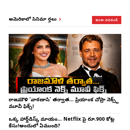
ఇంకా చదవండి
అమెరికాలో సినిమా వార్తలు
రాజమౌళి ‘వారణాసి’ తర్వాత… ప్రియాంక చోప్రా నెక్స్ట్
మూవీ ఫిక్స్!
ఒక్క హార్డ్‌డిస్క్ మాయం… Netflix పై రూ.900 కోట్ల
కేసు!అందులో ఏముంది?