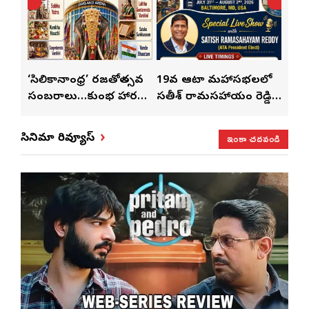
్
‘సిలికానాంధ్ర’ రజతోత్సవ
19వ ఆటా మహాసభలలో
19వ
సంబరాలు…కుంభ హారతి
సతీశ్ రామసహాయం రెడ్డి
మహిళ
మేళా’
ప్రత్యేకం
ప్రత్యేక లైవ్ షో
‘ఉమె
ఇంకా చదవండి
సినిమా రివ్యూస్