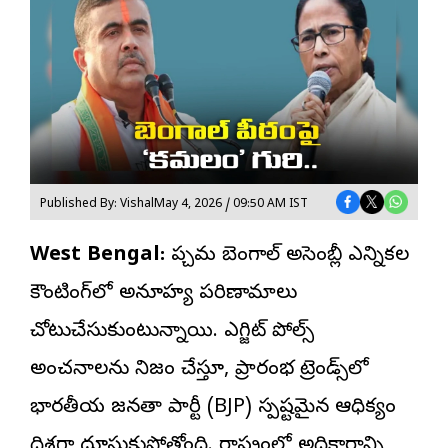
Published By: Vishal
May 4, 2026 / 09:50 AM IST
West Bengal:
పశ్చిమ బెంగాల్
అసెంబ్లీ
ఎన్నికల
కౌంటింగ్‌లో అనూహ్య పరిణామాలు
చోటుచేసుకుంటున్నాయి. ఎగ్జిట్ పోల్స్
అంచనాలను నిజం చేస్తూ, ప్రారంభ ట్రెండ్స్‌లో
భారతీయ జనతా పార్టీ (BJP) స్పష్టమైన ఆధిక్యం
దిశగా దూసుకుపోతోంది. రాష్ట్రంలో అధికారాన్ని