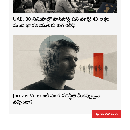
UAE: 30 నిమిషాల్లో పాస్‌పోర్ట్ పని పూర్తి! 43 లక్షల
మంది భారతీయులకు బిగ్ రిలీఫ్
Jamais Vu లాంటి వింత పరిస్థితి మీకెప్పుడైనా
వచ్చిందా?
ఇంకా చదవండి