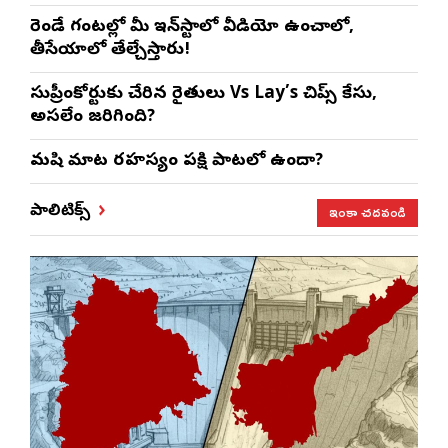
రెండే గంటల్లో మీ ఇన్‌స్టాలో వీడియో ఉంచాలో,
తీసేయాలో తేల్చేస్తారు!
సుప్రీంకోర్టుకు చేరిన రైతులు Vs Lay’s చిప్స్‌ కేసు,
అసలేం జరిగింది?
మనిషి మాట రహస్యం పక్షి పాటలో ఉందా?
ఇంకా చదవండి
పాలిటిక్స్