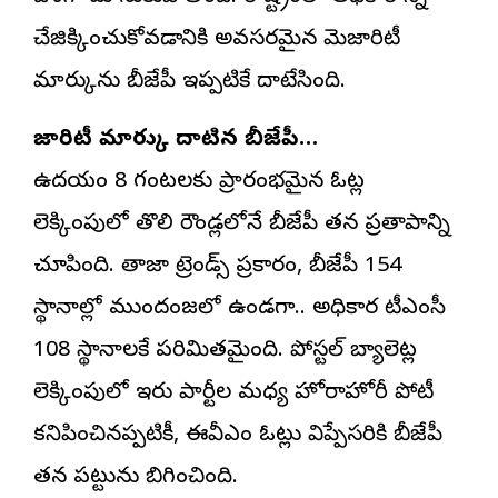
చేజిక్కించుకోవడానికి అవసరమైన మెజారిటీ
మార్కును బీజేపీ ఇప్పటికే దాటేసింది.
మెజారిటీ మార్కు దాటిన బీజేపీ…
ఉదయం 8 గంటలకు ప్రారంభమైన ఓట్ల
లెక్కింపులో తొలి రౌండ్లలోనే బీజేపీ తన ప్రతాపాన్ని
చూపింది. తాజా ట్రెండ్స్ ప్రకారం, బీజేపీ 154
స్థానాల్లో ముందంజలో ఉండగా.. అధికార టీఎంసీ
108 స్థానాలకే పరిమితమైంది. పోస్టల్ బ్యాలెట్ల
లెక్కింపులో ఇరు పార్టీల మధ్య హోరాహోరీ పోటీ
కనిపించినప్పటికీ, ఈవీఎం ఓట్లు విప్పేసరికి బీజేపీ
తన పట్టును బిగించింది.