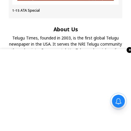
1-15 ATA Special
About Us
Telugu Times, founded in 2003, is the first global Telugu
newspaper in the USA. It serves the NRI Telugu community
through print, ePaper, portal, YouTube, and social media.
With strong ties to associations, temples, and businesses,
it also organizes events and Business Excellence Awards,
making it a leading Telugu media house in the USA.
‘ఫార్చ్యూన్’ ఆయిల్ వాడేవారికి
షాకింగ్ న్యూస్