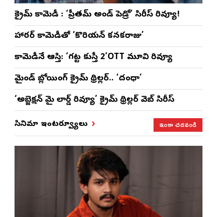
క్రైమ్ కామెడీ : ‘ప్రీతమ్ అండ్ పెడ్రో’ సిరీస్ రివ్యూ!
హారర్ కామెడీతో ‘కొరియన్ కనకరాజు’
కామెడీనే ఆస్తి: ‘గట్ట కుస్తీ 2’OTT మూవి రివ్యూ
మైండ్ బ్లోయింగ్ క్రైమ్ థ్రిల్లర్.. ‘దంధా’
‘అబ్జెక్ష‌న్ మై లార్డ్ రివ్యూ’ క్రైమ్ థ్రిల్ల‌ర్ వెబ్ సిరీస్
ఇంకా చదవండి
సినిమా ఇంటర్వ్యూలు