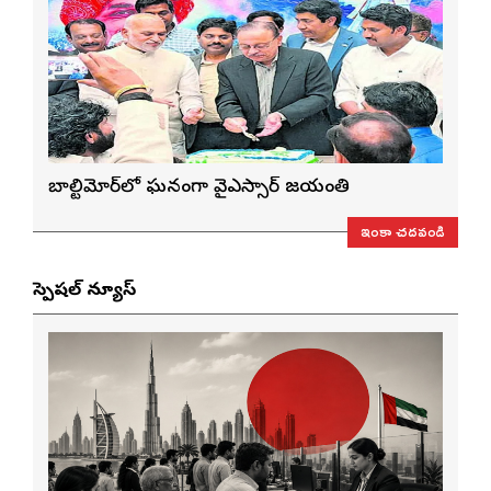
బాల్టిమోర్‌లో ఘనంగా వైఎస్సార్‌ జయంతి
ఇంకా చదవండి
స్పెషల్ న్యూస్