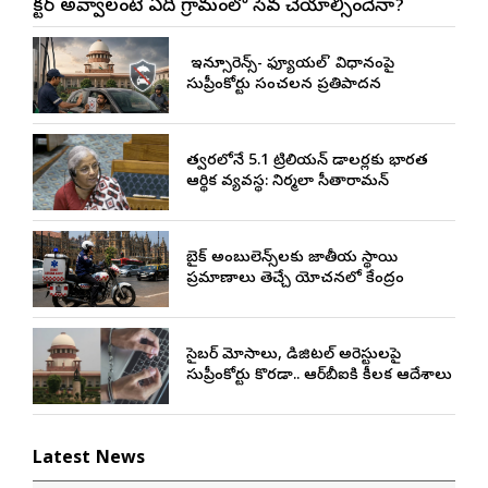
డాక్టర్ అవ్వాలంటే ఏడాది గ్రామంలో సేవ చేయాల్సిందేనా?
నో ఇన్సూరెన్స్-నో ఫ్యూయల్’ విధానంపై
సుప్రీంకోర్టు సంచలన ప్రతిపాదన
త్వరలోనే 5.1 ట్రిలియన్ డాలర్లకు భారత
ఆర్థిక వ్యవస్థ: నిర్మలా సీతారామన్
బైక్ అంబులెన్స్‌లకు జాతీయ స్థాయి
ప్రమాణాలు తెచ్చే యోచనలో కేంద్రం
సైబర్ మోసాలు, డిజిటల్ అరెస్టులపై
సుప్రీంకోర్టు కొరడా.. ఆర్‌బీఐకి కీలక ఆదేశాలు
Latest News