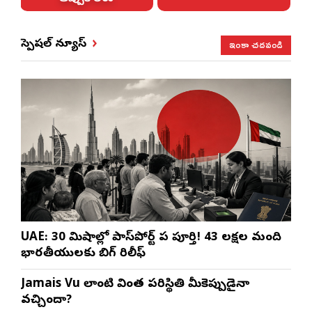
ఇంకా చదవండి
స్పెషల్ న్యూస్
UAE: 30 నిమిషాల్లో పాస్‌పోర్ట్ పని పూర్తి! 43 లక్షల మంది
భారతీయులకు బిగ్ రిలీఫ్
Jamais Vu లాంటి వింత పరిస్థితి మీకెప్పుడైనా
వచ్చిందా?