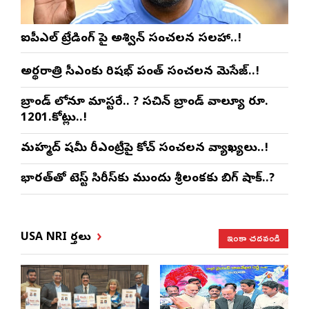
ఐపీఎల్ ట్రేడింగ్ పై అశ్విన్ సంచలన సలహా..!
అర్థరాత్రి సీఎంకు రిషభ్ పంత్ సంచలన మెసేజ్..!
బ్రాండ్ లోనూ మాస్టరే.. ? సచిన్ బ్రాండ్ వాల్యూ రూ.
1201.కోట్లు..!
మహ్మద్ షమీ రీఎంట్రీపై కోచ్ సంచలన వ్యాఖ్యలు..!
భారత్‌తో టెస్ట్ సిరీస్‌కు ముందు శ్రీలంకకు బిగ్ షాక్..?
ఇంకా చదవండి
USA NRI వార్తలు