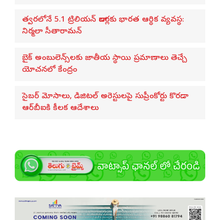
త్వరలోనే 5.1 ట్రిలియన్ డాలర్లకు భారత ఆర్థిక వ్యవస్థ:
నిర్మలా సీతారామన్
బైక్ అంబులెన్స్‌లకు జాతీయ స్థాయి ప్రమాణాలు తెచ్చే
యోచనలో కేంద్రం
సైబర్ మోసాలు, డిజిటల్ అరెస్టులపై సుప్రీంకోర్టు కొరడా..
ఆర్‌బీఐకి కీలక ఆదేశాలు