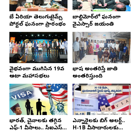
బే ఏరియా తెలుగుటైమ్స్
బాల్టిమోర్‌లో ఘనంగా
పోర్టల్ ఘనంగా ప్రారంభం
వైఎస్సార్‌ జయంతి
వైభవంగా ముగిసిన 19వ
భాష అంతరిస్తే జాతి
ఆటా మహాసభలు
అంతరిస్తుంది
భారత్, చైనాలకు తగ్గిన
ఎన్నారైలకు బిగ్ అలర్ట్..
ఎఫ్-1 వీసాలు.. సీఐఎస్
H-1B వీసాదారులకు
నివేదిక..!
ప్రయాణ సమయంలో