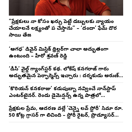
”ప్రేక్షకులు నా కోసం ఖర్చు పెట్టే డబ్బులకు న్యాయం
చేయాలనే లక్ష్యంతో పని చేస్తాను” – ‘దందా’ ఫేమ్ దొర
సాయి తేజ
‘అగధ’ డివైన్ మిస్టిక్ థ్రిల్లర్‌గా చాలా అద్భుతంగా
ఉంటుంది – హీరో శ్రవణ్ రెడ్డి
‘డీసీ’ వైల్డ్ గ్యాంగ్‌స్టర్ కథ. లోకేష్ కనగరాజ్ గారు
అద్భుతమైన పెర్ఫార్మెన్స్ ఇచ్చారు : దర్శకుడు అరుణ్
మాథేశ్వరన్
‘కొరియన్ కనకరాజు’ కడుపుబ్బా నవ్వించే నాన్‌స్టాప్
ఎంటర్‌టైనర్. రెండు డైమెన్షన్స్ ఉన్న పాత్రలో
నటించడం చాలా సంతృప్తినిచ్చింది : వరుణ్ తేజ్
ప్రేక్షకుల ప్రేమ, ఆదరణ వల్లే ‘చెన్నై లవ్ స్టోరీ’ సినిమా రూ.
50 కోట్ల గ్రాసర్ గా నిలిచింది – స్టోరీ రైటర్, ప్రొడ్యూసర్
సాయి రాజేష్