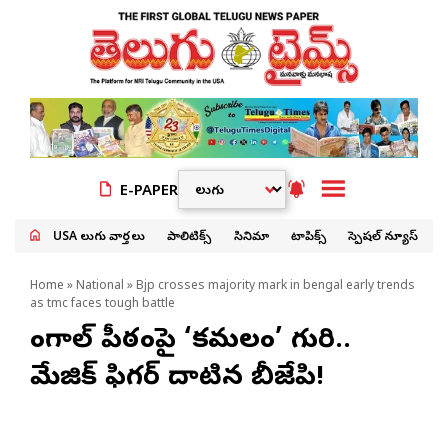
E-PAPER
USA తెలుగు వార్తలు
పాలిటిక్స్
సినిమా
టాపిక్స్
స్పెషల్ న్యూస్
Home
»
National
» Bjp crosses majority mark in bengal early trends
as tmc faces tough battle
బెంగాల్‌ పీఠంపై ‘కమలం’ గురి..
మేజిక్ ఫిగర్ దాటిన బీజేపి!