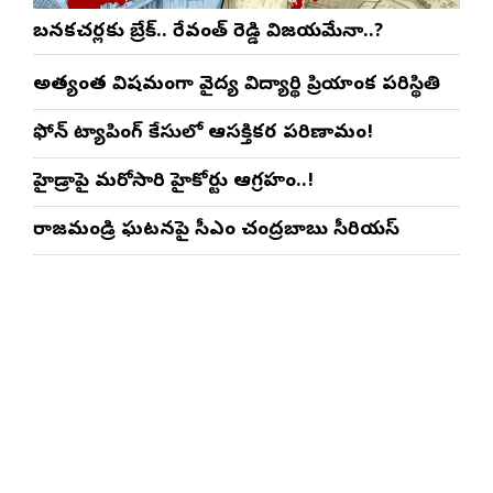
బనకచర్లకు బ్రేక్.. రేవంత్ రెడ్డి విజయమేనా..?
అత్యంత విషమంగా వైద్య విద్యార్థిని ప్రియాంక పరిస్థితి
ఫోన్ ట్యాపింగ్ కేసులో ఆసక్తికర పరిణామం!
హైడ్రాపై మరోసారి హైకోర్టు ఆగ్రహం..!
రాజమండ్రి ఘటనపై సీఎం చంద్రబాబు సీరియస్