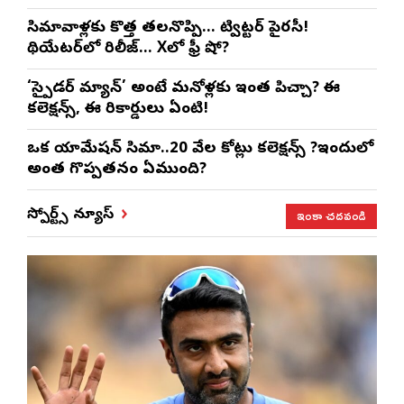
సినిమావాళ్లకు కొత్త తలనొప్పి… ట్విట్టర్ పైరసీ!
థియేటర్‌లో రిలీజ్… Xలో ఫ్రీ షో?
‘స్పైడర్ మ్యాన్’ అంటే మనోళ్లకు ఇంత పిచ్చా? ఈ
కలెక్షన్స్, ఈ రికార్డులు ఏంటి!
ఒక యానిమేషన్ సినిమా..20 వేల కోట్లు కలెక్షన్స్ ?ఇందులో
అంత గొప్పతనం ఏముంది?
ఇంకా చదవండి
స్పోర్ట్స్ న్యూస్