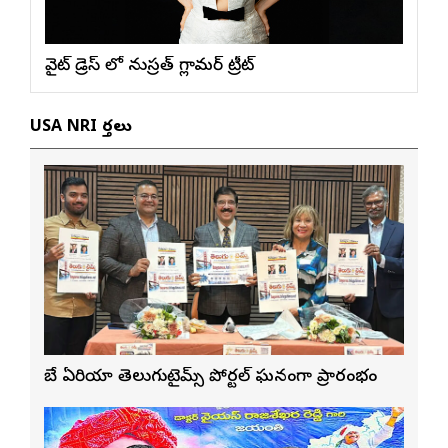
వైట్ డ్రెస్ లో నుస్ర‌త్ గ్లామ‌ర్ ట్రీట్
USA NRI వార్తలు
బే ఏరియా తెలుగుటైమ్స్ పోర్టల్ ఘనంగా ప్రారంభం