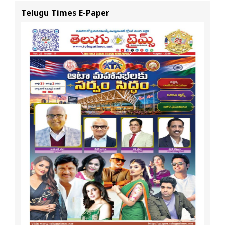
స్టేటస్ ప్రూఫ్స్ తప్పనిసరి..!
Telugu Times E-Paper