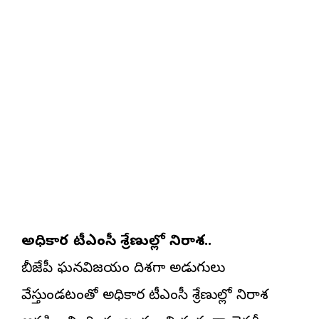
అధికార టీఎంసీ శ్రేణుల్లో నిరాశ..
బీజేపీ ఘనవిజయం దిశగా అడుగులు
వేస్తుండటంతో అధికార టీఎంసీ శ్రేణుల్లో నిరాశ