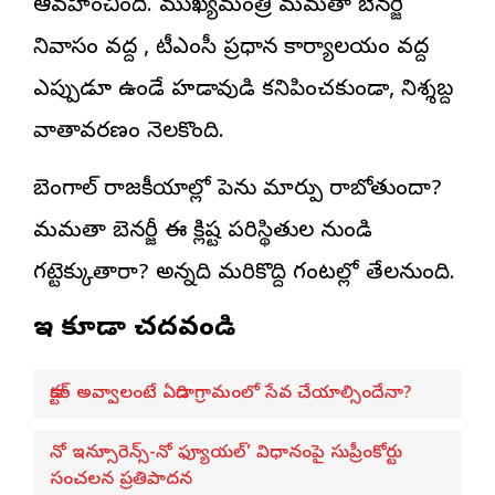
ఆవహించింది. ముఖ్యమంత్రి మమతా బెనర్జీ
నివాసం వద్ద , టీఎంసీ ప్రధాన కార్యాలయం వద్ద
ఎప్పుడూ ఉండే హడావుడి కనిపించకుండా, నిశ్శబ్ద
వాతావరణం నెలకొంది.
బెంగాల్ రాజకీయాల్లో పెను మార్పు రాబోతుందా?
మమతా బెనర్జీ ఈ క్లిష్ట పరిస్థితుల నుండి
గట్టెక్కుతారా? అన్నది మరికొద్ది గంటల్లో తేలనుంది.
ఇవి కూడా చదవండి
డాక్టర్ అవ్వాలంటే ఏడాది గ్రామంలో సేవ చేయాల్సిందేనా?
నో ఇన్సూరెన్స్-నో ఫ్యూయల్’ విధానంపై సుప్రీంకోర్టు
సంచలన ప్రతిపాదన