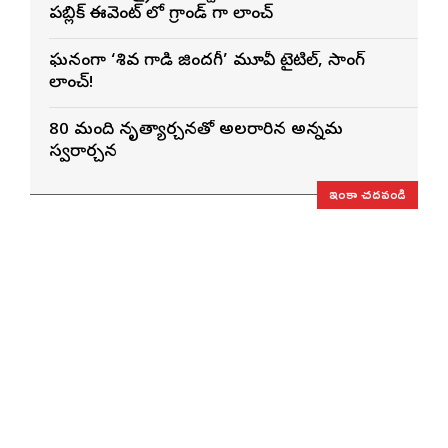
పబ్లిక్ ఈవెంట్ లో గ్రాండ్ గా లాంచ్
ఘనంగా ‘శివ గాడి జింద‌గీ’ మూవీ టైటిల్, సాంగ్
లాంచ్!
80 మంది నృత్యార్చనతో అలరారిన అన్నమ
స్వరార్చన
ఇంకా చదవండి