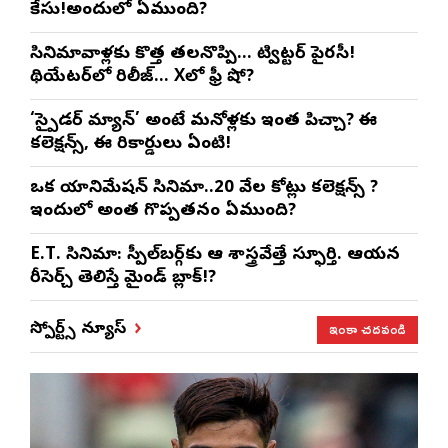
కేసు!అందులో ఏముంది?
సినిమావాళ్లకు కొత్త తలనొప్పి… ట్విట్టర్ పైరసీ!
థియేటర్‌లో రిలీజ్… Xలో ఫ్రీ షో?
‘స్పైడర్ మ్యాన్’ అంటే మనోళ్లకు ఇంత పిచ్చా? ఈ
కలెక్షన్స్, ఈ రికార్డులు ఏంటి!
ఒక యానిమేషన్ సినిమా..20 వేల కోట్లు కలెక్షన్స్ ?
ఇందులో అంత గొప్పతనం ఏముంది?
E.T. సినిమా: స్పీల్‌బర్గ్‌కు ఆ శాస్త్రవేత్తే స్ఫూర్తి. ఆయన
రీసెర్చ్ తెలిస్తే మైండ్ బ్లాక్!?
ఇంకా చదవండి
స్పోర్ట్స్ న్యూస్