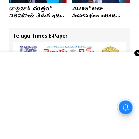
బాల్టిమోర్ చరిత్రలో
2028లో ఆటా
నిలిచిపోయే వేడుక ఇది:
మహాసభలు జరిగేది
శ్రీధర్ బానాల
అక్కడే: సతీష్ రెడ్డి
Telugu Times E-Paper
మార్గాని భరత్ వ్యాఖ్యలపై టీడీపీ
కౌంటర్.. రాజమండ్రిలో రాజకీయ
రచ్చ..