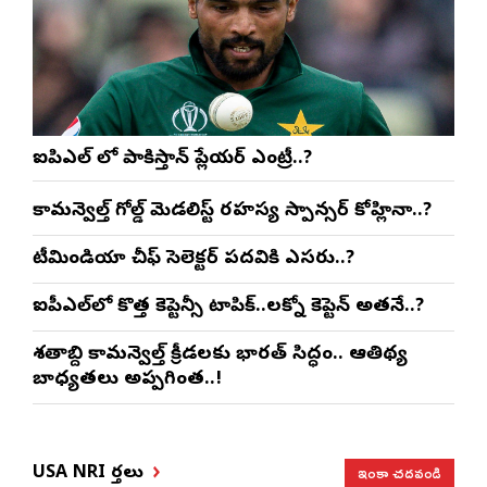
ఐపిఎల్ లో పాకిస్తాన్ ప్లేయర్ ఎంట్రీ..?
కామన్వెల్త్ గోల్డ్ మెడలిస్ట్ రహస్య స్పాన్సర్ కోహ్లినా..?
టీమిండియా చీఫ్ సెలెక్టర్ పదవికి ఎసరు..?
ఐపీఎల్‌లో కొత్త కెప్టెన్సీ టాపిక్..లక్నో కెప్టెన్ అతనే..?
శతాబ్ది కామన్వెల్త్ క్రీడలకు భారత్ సిద్ధం.. ఆతిథ్య
బాధ్యతలు అప్పగింత..!
ఇంకా చదవండి
USA NRI వార్తలు