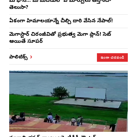
మీ ఫోన్… మీ మెదడులో ఏ మార్పులు తెస్తోందా
తెలుసా?
ఏకంగా హిమాలయాన్నే చీల్చి దారి వేసిన నేపాల్!
మెగాస్టార్ చిరంజీవితో ప్రభుత్వ మెగా ప్లాన్! సెట్
అయితే సూపర్
ఇంకా చదవండి
పాలిటిక్స్