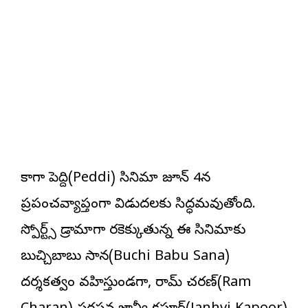
కాగా పెద్ది(Peddi) సినిమా జూన్ 4న
ప్రపంచవ్యాప్తంగా విడుదలకు సిద్ధమవుతోంది.
స్పోర్ట్స్ డ్రామాగా తెరకెక్కుతున్న ఈ సినిమాకు
బుచ్చిబాబు సాన‌(Buchi Babu Sana)
దర్శకత్వం వహిస్తుండగా, రామ్ చ‌ర‌ణ్‌(Ram