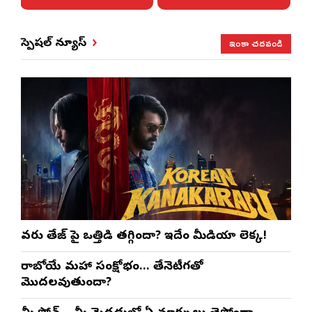
ఇంకా చదవండి
స్పెషల్ న్యూస్
వరుణ్ తేజ్‌ పై ఒత్తిడి తగ్గిందా? ఇదేం మీడియా లెక్క!
రాబోయే మహా సంక్షోభం… తేనెటీగతో
మొదలవుతుందా?