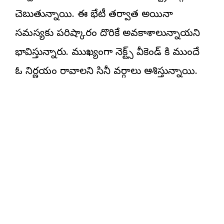
చెబుతున్నాయి. ఈ భేటీ తర్వాత అయినా
సమస్యకు పరిష్కారం దొరికే అవకాశాలున్నాయని
భావిస్తున్నారు. ముఖ్యంగా నెక్ట్స్ వీకెండ్ కి ముందే
ఓ నిర్ణయం రావాలని సినీ వర్గాలు ఆశిస్తున్నాయి.