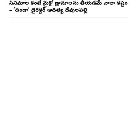
సినిమాల కంటే మైక్రో డ్రామాలను తీయడమే చాలా కష్టం
– ‘దందా’ డైరెక్ట‌ర్ ఆదిత్య దేవులపల్లి