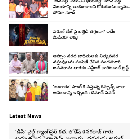
‘అనకాపల్లి’ మూవీని థియేటర్లో చూసి పెద్ద
విజయాన్ని అందించాలని కోరుకుంటున్నాను..
సోనూ సూద్
వరుణ్ తేజ్‌ పై ఒత్తిడి తగ్గిందా? ఇదేం
మీడియా లెక్క!
అస్సాం వరద బాధితులకు నిత్యవసర
వస్తువులను పంపిణీ చేసిన నందమూరి
బసవరామ తారకం ఎన్టీఆర్ చారిటబుల్ ట్రస్ట్
‘బంగారం’ సాంగ్ కి వస్తున్న రెస్పాన్స్ చాలా
ఆనందాన్ని ఇచ్చింది : డెమాన్ పవన్
Latest News
‘డీసీ’ వైల్డ్ గ్యాంగ్‌స్టర్ కథ. లోకేష్ కనగరాజ్ గారు