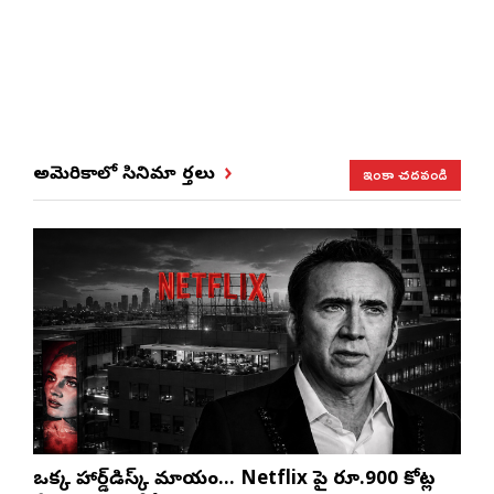
ఇంకా చదవండి
అమెరికాలో సినిమా వార్తలు
ఒక్క హార్డ్‌డిస్క్ మాయం… Netflix పై రూ.900 కోట్ల