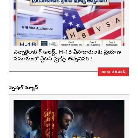
ఎన్నారైలకు బిగ్ అలర్ట్.. H-1B వీసాదారులకు ప్రయాణ
సమయంలో స్టేటస్ ప్రూఫ్స్ తప్పనిసరి..!
ఇంకా చదవండి
స్పెషల్ న్యూస్