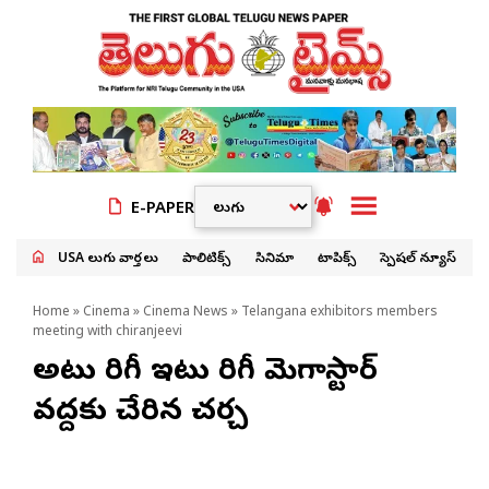
E-PAPER
USA తెలుగు వార్తలు
పాలిటిక్స్
సినిమా
టాపిక్స్
స్పెషల్ న్యూస్
Home
»
Cinema
»
Cinema News
» Telangana exhibitors members
meeting with chiranjeevi
అటు తిరిగీ ఇటు తిరిగీ మెగాస్టార్
వ‌ద్ద‌కు చేరిన చ‌ర్చ‌