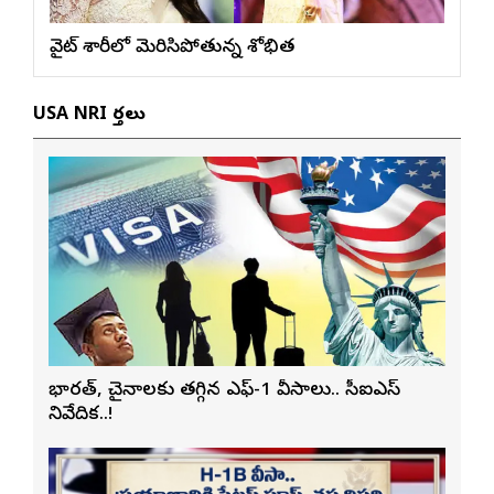
వైట్ శారీలో మెరిసిపోతున్న శోభిత
USA NRI వార్తలు
భారత్, చైనాలకు తగ్గిన ఎఫ్-1 వీసాలు.. సీఐఎస్
నివేదిక..!