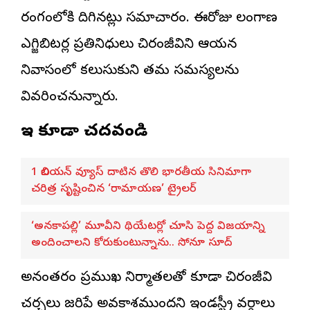
రంగంలోకి దిగినట్లు సమాచారం. ఈరోజు తెలంగాణ
ఎగ్జిబిటర్ల ప్రతినిధులు చిరంజీవిని ఆయన
నివాసంలో కలుసుకుని తమ సమస్యలను
వివరించనున్నారు.
ఇవి కూడా చదవండి
1 బిలియన్ వ్యూస్ దాటిన తొలి భారతీయ సినిమాగా
చరిత్ర సృష్టించిన ‘రామాయణ’ ట్రైలర్
‘అనకాపల్లి’ మూవీని థియేటర్లో చూసి పెద్ద విజయాన్ని
అందించాలని కోరుకుంటున్నాను.. సోనూ సూద్
అనంతరం ప్రముఖ నిర్మాతలతో కూడా చిరంజీవి
చర్చలు జరిపే అవకాశముందని ఇండస్ట్రీ వర్గాలు