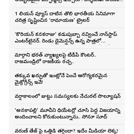
అద్భుతమైన పెర్ఫార్మెన్స్ ఇచ్చారు : దర్శకుడు అరుణ్
మాథేశ్వరన్
1 బిలియన్ వ్యూస్ దాటిన తొలి భారతీయ సినిమాగా
చరిత్ర సృష్టించిన ‘రామాయణ’ ట్రైలర్
‘కొరియన్ కనకరాజు’ కడుపుబ్బా నవ్వించే నాన్‌స్టాప్
ఎంటర్‌టైనర్. రెండు డైమెన్షన్స్ ఉన్న పాత్రలో
నటించడం చాలా సంతృప్తినిచ్చింది : వరుణ్ తేజ్
మార్గాని భరత్ వ్యాఖ్యలపై టీడీపీ కౌంటర్..
రాజమండ్రిలో రాజకీయ రచ్చ..
తక్కువ ఖర్చుతో ఇంట్లోనే పెంచే ఆరోగ్యకరమైన
మైక్రోగ్రీన్స్ ఇవే!
వర్షాకాలంలో జుట్టు సమస్యలకు నేచురల్ సొల్యూషన్
‘అనకాపల్లి’ మూవీని థియేటర్లో చూసి పెద్ద విజయాన్ని
అందించాలని కోరుకుంటున్నాను.. సోనూ సూద్
వరుణ్ తేజ్‌ పై ఒత్తిడి తగ్గిందా? ఇదేం మీడియా లెక్క!