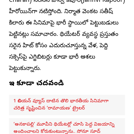
Charan) సరసన జాన్వీ క‌పూర్(Janhvi Kapoor)
హీరోయిన్‌గా నటిస్తోంది. నిర్మాత వెంకట సతీష్
కిలారు ఈ సినిమాపై భారీ స్థాయిలో పెట్టుబడులు
పెట్టినట్లు సమాచారం. థియేటర్ వ్యవస్థ ప్రస్తుతం
సరైన హిట్ కోసం ఎదురుచూస్తున్న వేళ, పెద్ది
స‌క్సెస్‌పై ఎగ్జిబిటర్లు కూడా భారీ ఆశలు
పెట్టుకున్నారు.
ఇవి కూడా చదవండి
1 బిలియన్ వ్యూస్ దాటిన తొలి భారతీయ సినిమాగా
చరిత్ర సృష్టించిన ‘రామాయణ’ ట్రైలర్
‘అనకాపల్లి’ మూవీని థియేటర్లో చూసి పెద్ద విజయాన్ని
అందించాలని కోరుకుంటున్నాను.. సోనూ సూద్