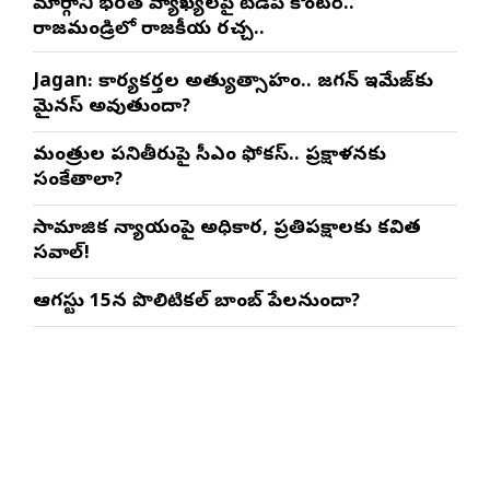
మార్గాని భరత్ వ్యాఖ్యలపై టీడీపీ కౌంటర్..
రాజమండ్రిలో రాజకీయ రచ్చ..
Jagan: కార్యకర్తల అత్యుత్సాహం.. జగన్ ఇమేజ్‌కు
మైనస్ అవుతుందా?
మంత్రుల పనితీరుపై సీఎం ఫోకస్.. ప్రక్షాళనకు
సంకేతాలా?
సామాజిక న్యాయంపై అధికార, ప్రతిపక్షాలకు కవిత
సవాల్!
ఆగస్టు 15న పొలిటికల్ బాంబ్ పేలనుందా?