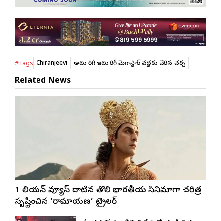
Chiranjeevi
అటు తిరిగీ ఇటు తిరిగీ మెగాస్టార్ వ‌ద్ద‌కు చేరిన చ‌ర్చ‌
#Tags
Related News
1 బిలియన్ వ్యూస్ దాటిన తొలి భారతీయ సినిమాగా చరిత్ర
సృష్టించిన ‘రామాయణ’ ట్రైలర్