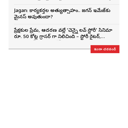
Jagan: కార్యకర్తల అత్యుత్సాహం.. జగన్ ఇమేజ్‌కు
మైనస్ అవుతుందా?
ప్రేక్షకుల ప్రేమ, ఆదరణ వల్లే ‘చెన్నై లవ్ స్టోరీ’ సినిమా
రూ. 50 కోట్ల గ్రాసర్ గా నిలిచింది – స్టోరీ రైటర్,
ప్రొడ్యూసర్ సాయి రాజేష్
ఇంకా చదవండి