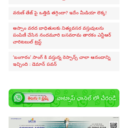
వరుణ్ తేజ్‌ పై ఒత్తిడి తగ్గిందా? ఇదేం మీడియా లెక్క!
అస్సాం వరద బాధితులకు నిత్యవసర వస్తువులను
పంపిణీ చేసిన నందమూరి బసవరామ తారకం ఎన్టీఆర్
చారిటబుల్ ట్రస్ట్
‘బంగారం’ సాంగ్ కి వస్తున్న రెస్పాన్స్ చాలా ఆనందాన్ని
ఇచ్చింది : డెమాన్ పవన్