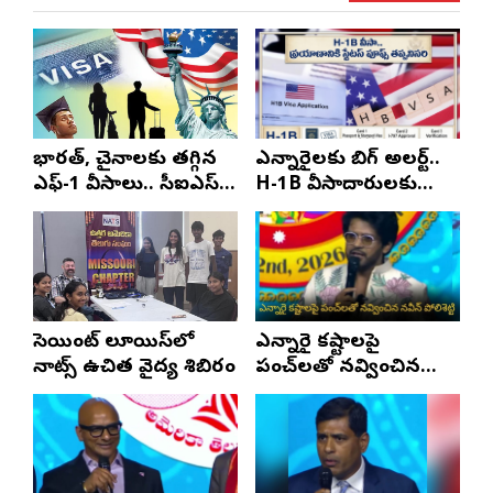
భారత్, చైనాలకు తగ్గిన
ఎన్నారైలకు బిగ్ అలర్ట్..
ఎఫ్-1 వీసాలు.. సీఐఎస్
H-1B వీసాదారులకు
నివేదిక..!
ప్రయాణ సమయంలో
స్టేటస్ ప్రూఫ్స్ తప్పనిసరి..!
సెయింట్ లూయిస్‌లో
ఎన్నారై కష్టాలపై
నాట్స్ ఉచిత వైద్య శిబిరం
పంచ్‌లతో నవ్వించిన
నవీన్ పోలిశెట్టి