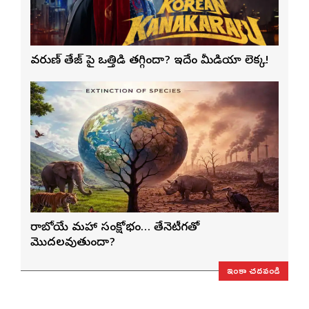
వరుణ్ తేజ్‌ పై ఒత్తిడి తగ్గిందా? ఇదేం మీడియా లెక్క!
రాబోయే మహా సంక్షోభం… తేనెటీగతో
మొదలవుతుందా?
ఇంకా చదవండి