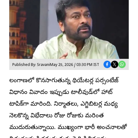
Published By: Sravani
May 25, 2026 / 03:30 PM IST
తెలంగాణలో కొనసాగుతున్న థియేటర్ల ప‌ర్సంటేజ్
విధానం వివాదం ఇప్పుడు టాలీవుడ్‌లో హాట్
టాపిక్‌గా మారింది. నిర్మాతలు, ఎగ్జిబిటర్ల మధ్య
నెలకొన్న విభేదాలు రోజు రోజుకు మరింత
ముదురుతున్నాయి. ముఖ్యంగా భారీ అంచనాలతో