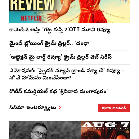
కామెడీనే ఆస్తి: ‘గట్ట కుస్తీ 2’OTT మూవి రివ్యూ
మైండ్ బ్లోయింగ్ క్రైమ్ థ్రిల్లర్.. ‘దంధా’
‘అబ్జెక్ష‌న్ మై లార్డ్ రివ్యూ’ క్రైమ్ థ్రిల్ల‌ర్ వెబ్ సిరీస్
ఎమోష‌న‌ల్‌: ‘స్పైడర్ మ్యాన్ బ్రాండ్ న్యూ డే’ రివ్యూ –
నో వే హోమ్‌ను మించేసిందా?
రొటీన్‌ కమర్షియల్‌ కథ ‘శ్రీనివాస మంగాపురం’
ఇంకా చదవండి
సినిమా ఇంటర్వ్యూలు