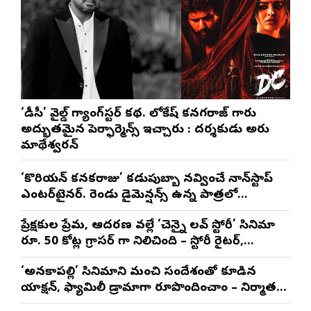
‘డీసీ’ వైల్డ్ గ్యాంగ్‌స్టర్ కథ. లోకేష్ కనగరాజ్ గారు
అద్భుతమైన పెర్ఫార్మెన్స్ ఇచ్చారు : దర్శకుడు అరుణ్
మాథేశ్వరన్
‘కొరియన్ కనకరాజు’ కడుపుబ్బా నవ్వించే నాన్‌స్టాప్
ఎంటర్‌టైనర్. రెండు డైమెన్షన్స్ ఉన్న పాత్రలో
నటించడం చాలా సంతృప్తినిచ్చింది : వరుణ్ తేజ్
ప్రేక్షకుల ప్రేమ, ఆదరణ వల్లే ‘చెన్నై లవ్ స్టోరీ’ సినిమా
రూ. 50 కోట్ల గ్రాసర్ గా నిలిచింది – స్టోరీ రైటర్,
ప్రొడ్యూసర్ సాయి రాజేష్
‘అనకాపల్లి’ సినిమాని మంచి సందేశంతో కూడిన
యాక్షన్, ఫ్యామిలీ డ్రామాగా రూపొందించాం – నిర్మాతలు
త్రినాథరావు నక్కిన, కాండ్రేగుల నాయుడు