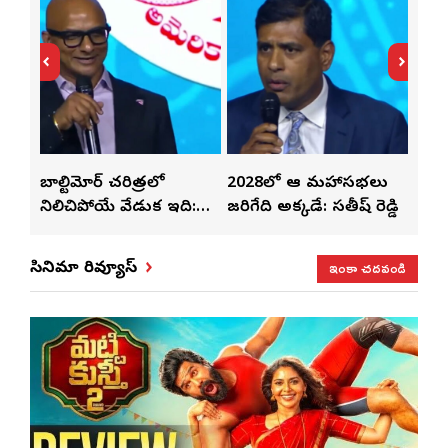
్‌లతో
బాల్టిమోర్ చరిత్రలో
2028లో ఆటా మహాసభలు
తెలు
ట్టి
నిలిచిపోయే వేడుక ఇది:
జరిగేది అక్కడే: సతీష్ రెడ్డి
చేస్త
శ్రీధర్ బానాల
ఇంకా చదవండి
సినిమా రివ్యూస్