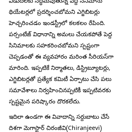
విడుదలకు సిద్ధమవుతున్న పెద్ది సినిమాను
థియేటర్లలో ప్రదర్శించబోమని ఎగ్జిబిటర్లు
హెచ్చరించడం ఇండస్ట్రీలో కలకలం రేపింది.
పర్సంటేజ్ విధానాన్ని అమలు చేయకపోతే పెద్ద
సినిమాలకు సహకరించబోమని స్పష్టంగా
చెప్పడంతో ఈ వ్యవహారం మరింత సీరియస్‌గా
మారింది. ఇప్పటికే నిర్మాతలు, డిస్ట్రిబ్యూటర్లు,
ఎగ్జిబిటర్లతో ప్రత్యేక కమిటీ ఏర్పాటు చేసి పలు
సమావేశాలు నిర్వహించినప్పటికీ ఇప్పటివరకు
స్పష్టమైన పరిష్కారం దొరకలేదు.
ఇదిలా ఉండగా ఈ వివాదాన్ని సర్దుబాటు చేసే
దిశగా
మెగాస్టార్ చిరంజీవి
(Chiranjeevi)