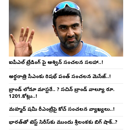
ఐపీఎల్ ట్రేడింగ్ పై అశ్విన్ సంచలన సలహా..!
అర్థరాత్రి సీఎంకు రిషభ్ పంత్ సంచలన మెసేజ్..!
బ్రాండ్ లోనూ మాస్టరే.. ? సచిన్ బ్రాండ్ వాల్యూ రూ.
1201.కోట్లు..!
మహ్మద్ షమీ రీఎంట్రీపై కోచ్ సంచలన వ్యాఖ్యలు..!
భారత్‌తో టెస్ట్ సిరీస్‌కు ముందు శ్రీలంకకు బిగ్ షాక్..?