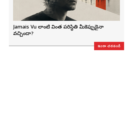
Jamais Vu లాంటి వింత పరిస్థితి మీకెప్పుడైనా
వచ్చిందా?
ఇంకా చదవండి