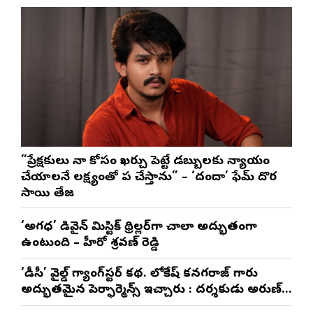
”ప్రేక్షకులు నా కోసం ఖర్చు పెట్టే డబ్బులకు న్యాయం
చేయాలనే లక్ష్యంతో పని చేస్తాను” – ‘దందా’ ఫేమ్ దొర
సాయి తేజ
‘అగధ’ డివైన్ మిస్టిక్ థ్రిల్లర్‌గా చాలా అద్భుతంగా
ఉంటుంది – హీరో శ్రవణ్ రెడ్డి
‘డీసీ’ వైల్డ్ గ్యాంగ్‌స్టర్ కథ. లోకేష్ కనగరాజ్ గారు
అద్భుతమైన పెర్ఫార్మెన్స్ ఇచ్చారు : దర్శకుడు అరుణ్
మాథేశ్వరన్