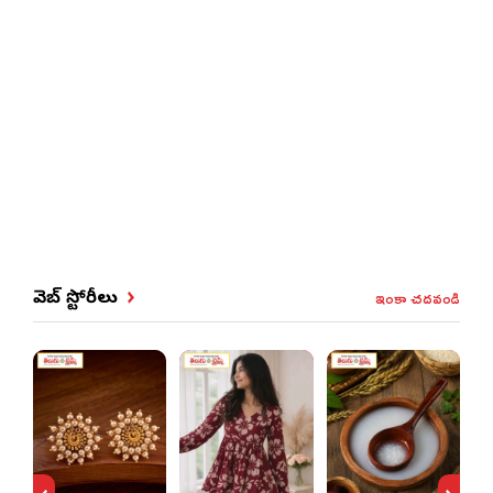
ఇంకా చదవండి
వెబ్ స్టోరీలు