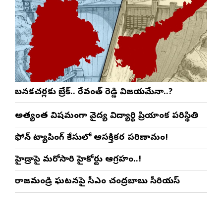
బనకచర్లకు బ్రేక్.. రేవంత్ రెడ్డి విజయమేనా..?
అత్యంత విషమంగా వైద్య విద్యార్థిని ప్రియాంక పరిస్థితి
ఫోన్ ట్యాపింగ్ కేసులో ఆసక్తికర పరిణామం!
హైడ్రాపై మరోసారి హైకోర్టు ఆగ్రహం..!
రాజమండ్రి ఘటనపై సీఎం చంద్రబాబు సీరియస్