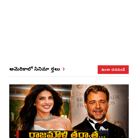
ఇంకా చదవండి
అమెరికాలో సినిమా వార్తలు