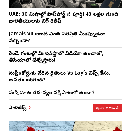
UAE: 30 నిమిషాల్లో పాస్‌పోర్ట్ పని పూర్తి! 43 లక్షల మంది
భారతీయులకు బిగ్ రిలీఫ్
Jamais Vu లాంటి వింత పరిస్థితి మీకెప్పుడైనా
వచ్చిందా?
రెండే గంటల్లో మీ ఇన్‌స్టాలో వీడియో ఉంచాలో,
తీసేయాలో తేల్చేస్తారు!
సుప్రీంకోర్టుకు చేరిన రైతులు Vs Lay’s చిప్స్‌ కేసు,
అసలేం జరిగింది?
మనిషి మాట రహస్యం పక్షి పాటలో ఉందా?
ఇంకా చదవండి
పాలిటిక్స్