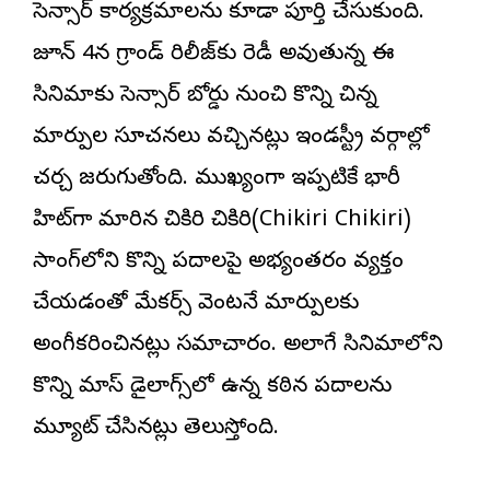
సెన్సార్ కార్యక్రమాలను కూడా పూర్తి చేసుకుంది.
జూన్ 4న గ్రాండ్ రిలీజ్‌కు రెడీ అవుతున్న ఈ
సినిమాకు సెన్సార్ బోర్డు నుంచి కొన్ని చిన్న
మార్పుల సూచనలు వచ్చినట్లు ఇండస్ట్రీ వర్గాల్లో
చర్చ జరుగుతోంది. ముఖ్యంగా ఇప్పటికే భారీ
హిట్‌గా మారిన చికిరి చికిరి(Chikiri Chikiri)
సాంగ్‌లోని కొన్ని పదాలపై అభ్యంతరం వ్యక్తం
చేయడంతో మేకర్స్ వెంటనే మార్పులకు
అంగీకరించినట్లు సమాచారం. అలాగే సినిమాలోని
కొన్ని మాస్ డైలాగ్స్‌లో ఉన్న కఠిన పదాలను
మ్యూట్ చేసినట్లు తెలుస్తోంది.