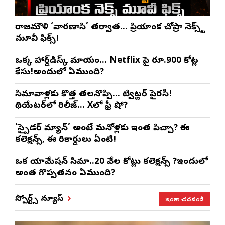
రాజమౌళి ‘వారణాసి’ తర్వాత… ప్రియాంక చోప్రా నెక్స్ట్
మూవీ ఫిక్స్!
ఒక్క హార్డ్‌డిస్క్ మాయం… Netflix పై రూ.900 కోట్ల
కేసు!అందులో ఏముంది?
సినిమావాళ్లకు కొత్త తలనొప్పి… ట్విట్టర్ పైరసీ!
థియేటర్‌లో రిలీజ్… Xలో ఫ్రీ షో?
‘స్పైడర్ మ్యాన్’ అంటే మనోళ్లకు ఇంత పిచ్చా? ఈ
కలెక్షన్స్, ఈ రికార్డులు ఏంటి!
ఒక యానిమేషన్ సినిమా..20 వేల కోట్లు కలెక్షన్స్ ?ఇందులో
అంత గొప్పతనం ఏముంది?
ఇంకా చదవండి
స్పోర్ట్స్ న్యూస్