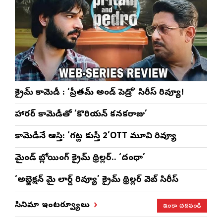
క్రైమ్ కామెడీ : ‘ప్రీతమ్ అండ్ పెడ్రో’ సిరీస్ రివ్యూ!
హారర్ కామెడీతో ‘కొరియన్ కనకరాజు’
కామెడీనే ఆస్తి: ‘గట్ట కుస్తీ 2’OTT మూవి రివ్యూ
మైండ్ బ్లోయింగ్ క్రైమ్ థ్రిల్లర్.. ‘దంధా’
‘అబ్జెక్ష‌న్ మై లార్డ్ రివ్యూ’ క్రైమ్ థ్రిల్ల‌ర్ వెబ్ సిరీస్
ఇంకా చదవండి
సినిమా ఇంటర్వ్యూలు