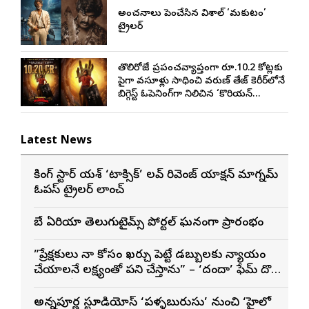
అంచనాలు పెంచేసిన విశాల్ ‘మకుటం’
ట్రైలర్
తొలిరోజే ప్రపంచవ్యాప్తంగా రూ.10.2 కోట్లకు
పైగా వసూళ్లు సాధించి వరుణ్ తేజ్ కెరీర్‌లోనే
బిగ్గెస్ట్ ఓపెనింగ్‌గా నిలిచిన ‘కొరియన్
కనకరాజు’
Latest News
రాకింగ్ స్టార్ యశ్ ‘టాక్సిక్’ లవ్ రివెంజ్ యాక్షన్ మాగ్నమ్
ఓపస్‌ ట్రైలర్ లాంచ్
బే ఏరియా తెలుగుటైమ్స్ పోర్టల్ ఘనంగా ప్రారంభం
”ప్రేక్షకులు నా కోసం ఖర్చు పెట్టే డబ్బులకు న్యాయం
చేయాలనే లక్ష్యంతో పని చేస్తాను” – ‘దందా’ ఫేమ్ దొర
సాయి తేజ
అన్నపూర్ణ స్టూడియోస్ ‘పళ్ళబురుసు’ నుంచి ‘హైలో