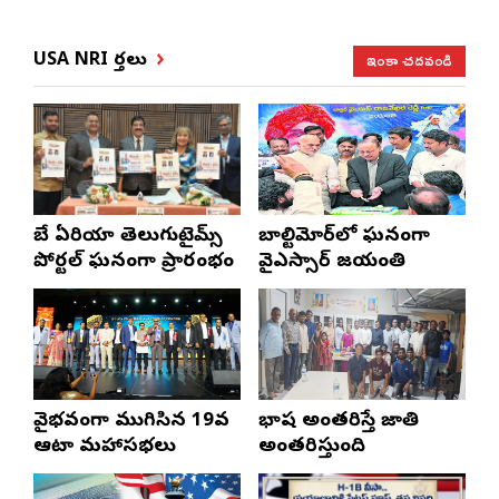
ఇంకా చదవండి
USA NRI వార్తలు
బే ఏరియా తెలుగుటైమ్స్
బాల్టిమోర్‌లో ఘనంగా
పోర్టల్ ఘనంగా ప్రారంభం
వైఎస్సార్‌ జయంతి
వైభవంగా ముగిసిన 19వ
భాష అంతరిస్తే జాతి
ఆటా మహాసభలు
అంతరిస్తుంది