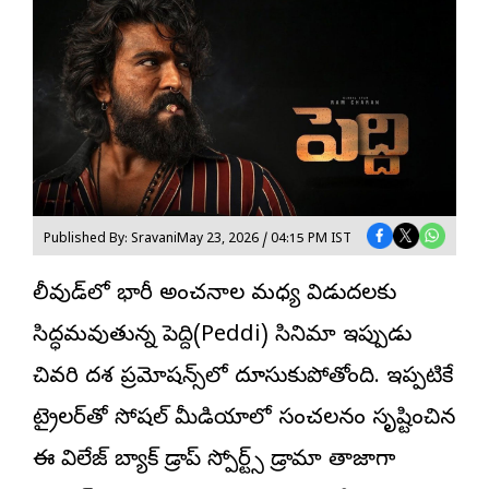
Published By: Sravani
May 23, 2026 / 04:15 PM IST
టాలీవుడ్‌లో భారీ అంచనాల మధ్య విడుదలకు
సిద్ధమవుతున్న పెద్ది(Peddi) సినిమా ఇప్పుడు
చివరి దశ ప్రమోషన్స్‌లో దూసుకుపోతోంది. ఇప్పటికే
ట్రైలర్‌తో సోషల్ మీడియాలో సంచలనం సృష్టించిన
ఈ విలేజ్ బ్యాక్ డ్రాప్ స్పోర్ట్స్ డ్రామా తాజాగా