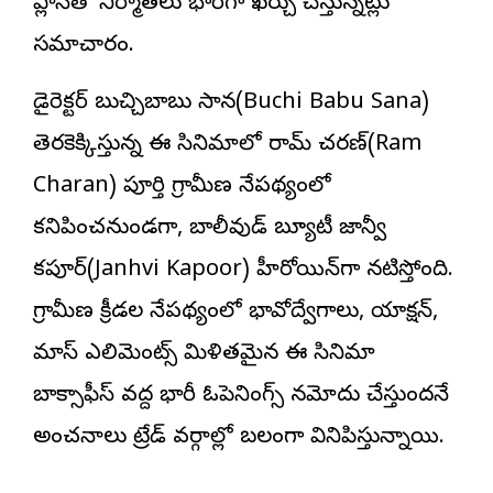
ప్లాన్‌తో నిర్మాతలు భారీగా ఖర్చు చేస్తున్నట్లు
సమాచారం.
డైరెక్ట‌ర్ బుచ్చిబాబు సాన‌(Buchi Babu Sana)
తెరకెక్కిస్తున్న ఈ సినిమాలో రామ్ చ‌ర‌ణ్(Ram
Charan) పూర్తి గ్రామీణ నేపథ్యంలో
కనిపించనుండగా, బాలీవుడ్ బ్యూటీ జాన్వీ
క‌పూర్(Janhvi Kapoor) హీరోయిన్‌గా నటిస్తోంది.
గ్రామీణ క్రీడల నేపథ్యంలో భావోద్వేగాలు, యాక్షన్,
మాస్ ఎలిమెంట్స్ మిళితమైన ఈ సినిమా
బాక్సాఫీస్ వద్ద భారీ ఓపెనింగ్స్ నమోదు చేస్తుందనే
అంచనాలు ట్రేడ్ వర్గాల్లో బలంగా వినిపిస్తున్నాయి.