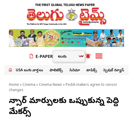
E-PAPER
USA తెలుగు వార్తలు
పాలిటిక్స్
సినిమా
టాపిక్స్
స్పెషల్ న్యూస్
Home
»
Cinema
»
Cinema News
» Peddi makers agree to censor
changes
సెన్సార్ మార్పుల‌కు ఒప్పుకున్న పెద్ది
మేక‌ర్స్