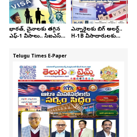
భారత్, చైనాలకు తగ్గిన
ఎన్నారైలకు బిగ్ అలర్ట్..
ఎఫ్-1 వీసాలు.. సీఐఎస్
H-1B వీసాదారులకు
నివేదిక..!
ప్రయాణ సమయంలో
స్టేటస్ ప్రూఫ్స్ తప్పనిసరి..!
Telugu Times E-Paper