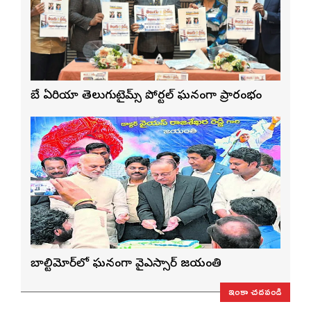
బే ఏరియా తెలుగుటైమ్స్ పోర్టల్ ఘనంగా ప్రారంభం
బాల్టిమోర్‌లో ఘనంగా వైఎస్సార్‌ జయంతి
ఇంకా చదవండి