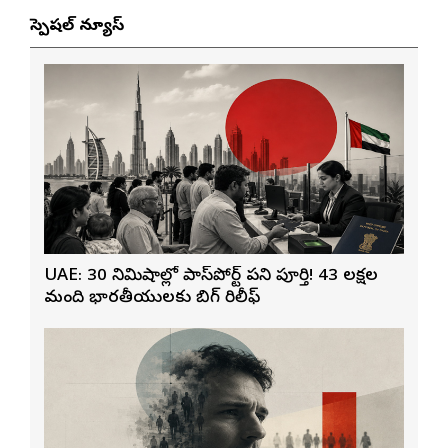
స్పెషల్ న్యూస్
UAE: 30 నిమిషాల్లో పాస్‌పోర్ట్ పని పూర్తి! 43 లక్షల
మంది భారతీయులకు బిగ్ రిలీఫ్