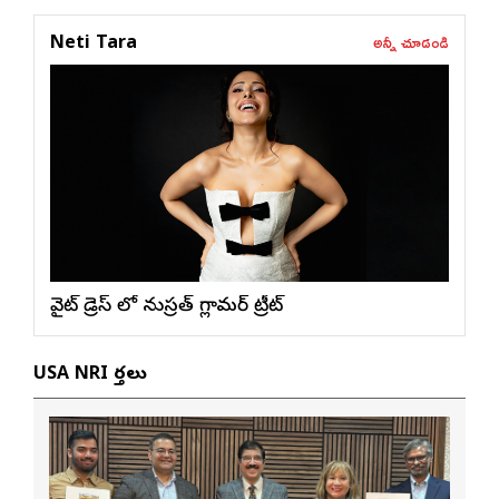
అన్నీ చూడండి
Neti Tara
వైట్ డ్రెస్ లో నుస్ర‌త్ గ్లామ‌ర్ ట్రీట్
USA NRI వార్తలు