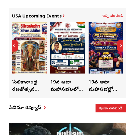
అన్నీ చూడండి
USA Upcoming Events
ుంచి
‘సిలికానాంధ్ర’
19వ ఆటా
19వ ఆటా
19
రజతోత్సవ
మహాసభలలో
మహాసభల్లో
మహా
సంబరాలు…
సతీశ్
మహిళల కోసం
‘వి
కుంభ హారతి
రామసహాయం
ప్రత్యేకంగా
పరి
ఇంకా చదవండి
సినిమా రివ్యూస్
ప్రత్యేకం
రెడ్డి ప్రత్యేక లైవ్
‘ఉమెన్స్ ఫోరమ్’
కార
ళా’
షో
వేడుకలు