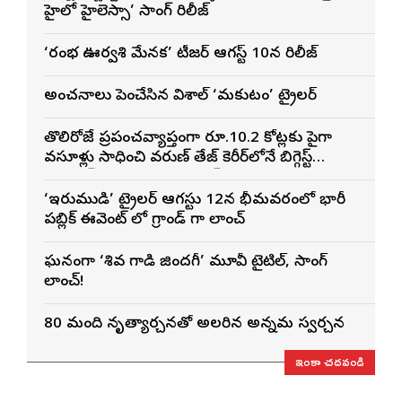
హైలో హైలెస్సా’ సాంగ్ రిలీజ్
‘రంభ ఊర్వశి మేనక’ టీజర్ ఆగస్ట్ 10న రిలీజ్
అంచనాలు పెంచేసిన విశాల్ ‘మకుటం’ ట్రైలర్
తొలిరోజే ప్రపంచవ్యాప్తంగా రూ.10.2 కోట్లకు పైగా
వసూళ్లు సాధించి వరుణ్ తేజ్ కెరీర్‌లోనే బిగ్గెస్ట్
ఓపెనింగ్‌గా నిలిచిన ‘కొరియన్ కనకరాజు’
‘ఇరుముడి’ ట్రైలర్ ఆగస్టు 12న భీమవరంలో భారీ
పబ్లిక్ ఈవెంట్ లో గ్రాండ్ గా లాంచ్
ఘనంగా ‘శివ గాడి జింద‌గీ’ మూవీ టైటిల్, సాంగ్
లాంచ్!
80 మంది నృత్యార్చనతో అలరారిన అన్నమ స్వరార్చన
ఇంకా చదవండి