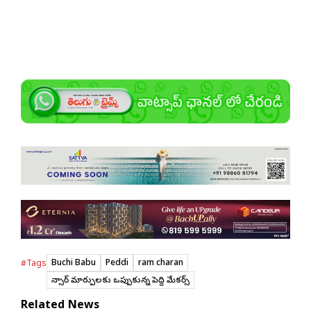
Buchi Babu
Peddi
ram charan
#Tags
సెన్సార్ మార్పుల‌కు ఒప్పుకున్న పెద్ది మేక‌ర్స్
Related News