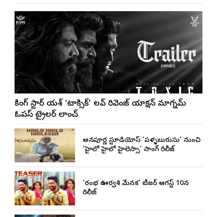
రాకింగ్ స్టార్ యశ్ ‘టాక్సిక్’ లవ్ రివెంజ్ యాక్షన్ మాగ్నమ్
ఓపస్‌ ట్రైలర్ లాంచ్
అన్నపూర్ణ స్టూడియోస్ ‘పళ్ళబురుసు’ నుంచి
‘హైలో హైలో హైలెస్సా’ సాంగ్ రిలీజ్
‘రంభ ఊర్వశి మేనక’ టీజర్ ఆగస్ట్ 10న
రిలీజ్