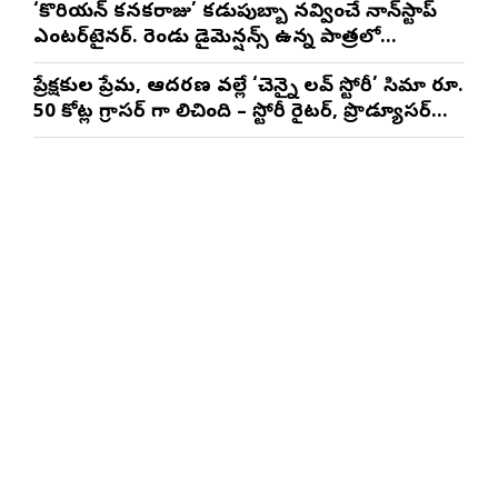
‘కొరియన్ కనకరాజు’ కడుపుబ్బా నవ్వించే నాన్‌స్టాప్
ఎంటర్‌టైనర్. రెండు డైమెన్షన్స్ ఉన్న పాత్రలో
నటించడం చాలా సంతృప్తినిచ్చింది : వరుణ్ తేజ్
ప్రేక్షకుల ప్రేమ, ఆదరణ వల్లే ‘చెన్నై లవ్ స్టోరీ’ సినిమా రూ.
50 కోట్ల గ్రాసర్ గా నిలిచింది – స్టోరీ రైటర్, ప్రొడ్యూసర్
సాయి రాజేష్