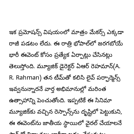
ఇక ప్రమోషన్స్ విషయంలో మాత్రం మేకర్స్ ఎక్కడా
రాజీ పడటం లేదు. ఈ రాత్రి భోపాల్‌లో జరగబోయే
భారీ ఈవెంట్ కోసం ప్రత్యేక ఏర్పాట్లు చేసినట్లు
తెలుస్తోంది. మ్యూజిక్ డైరెక్ట‌ర్ ఏఆర్ రెహమాన్(A.
R. Rahman) తన టీమ్‌తో కలిసి లైవ్ పర్ఫార్మెన్స్
ఇవ్వనున్నార‌నే వార్త అభిమానుల్లో మరింత
ఉత్సాహాన్ని పెంచుతోంది. ఇప్పటికే ఈ సినిమా
మ్యూజిక్‌కు వచ్చిన రెస్పాన్స్‌ను దృష్టిలో పెట్టుకుని,
ఈ ఈవెంట్‌ను జాతీయ స్థాయిలో వైరల్ చేయాలనే