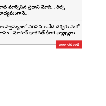
ూట్ మార్చేసిన ప్రధాని మోదీ… రీల్స్
ాధ్యమంగానే…
్రజాస్వామ్యంలో నిరసన అనేది చర్చకు మరో
ూపం : మోహన్ భాగవత్ కీలక వ్యాఖ్యలు
ఇంకా చదవండి