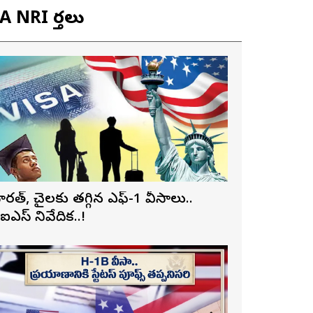
 NRI వార్తలు
ారత్, చైనాలకు తగ్గిన ఎఫ్-1 వీసాలు..
ీఐఎస్ నివేదిక..!