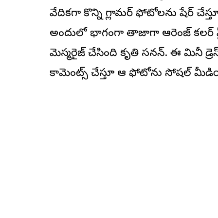
వేదికగా కొన్ని గ్లామర్ ఫోటోలను షేర్ చేస్త
అందులో భాగంగానే తాజాగా ఆరెంజ్ కలర్ స్ల
మెస్మరైజ్ చేసింది కృతి సనన్. ఈ మినీ డ్
కామెంట్స్ చేస్తూ ఆ ఫోటోను సోషల్ మీడియా