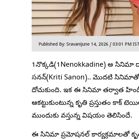
Published By: Sravani
June 14, 2026 / 03:01 PM IS
1నేనొక్కడినే(1Nenokkadine) అనే సినిమ
సనన్(Kriti Sanon).. మొదటి సినిమాత
దోచుకుంది. ఇక ఈ సినిమా తర్వాత హిందీలో
ఆకట్టుకుంటున్న కృతి ప్రస్తుతం కాక్ టెయి
ముందుకు వస్తున్న విషయం తెలిసిందే.
ఈ సినిమా ప్రమోషనల్ కార్యక్రమాలతో కృతి