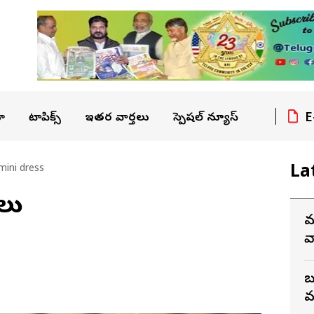
E
ా
టాపిక్స్
ఇతర వార్తలు
స్పెషల్ న్యూస్
La
mini dress
ాలు
మ
వ
బ
వ