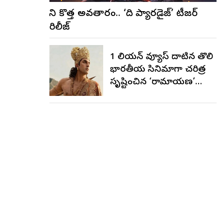
నాని కొత్త అవతారం.. ‘ది ప్యారడైజ్’ టీజర్
రిలీజ్
1 బిలియన్ వ్యూస్ దాటిన తొలి
భారతీయ సినిమాగా చరిత్ర
సృష్టించిన ‘రామాయణ’
ట్రైలర్