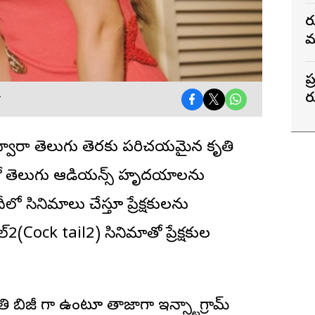
ర
మ
ప
ర
T
ా ద్వారా తెలుగు తెరకు పరిచయమైన కృతి
ోనే తెలుగు ఆడియన్స్ హృదయాలను
 సినిమాలు చేస్తూ ప్రేక్షకులను
ల్2(Cock tail2) సినిమాతో ప్రేక్షకుల
 బిజీ గా ఉంటూనే తాజాగా ఇన్స్టాగ్రామ్