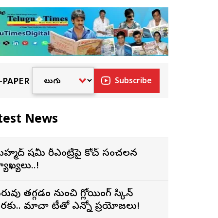
-PAPER
Subscribe
test News
హ్మద్ షమీ రీఎంట్రీపై కోచ్ సంచలన
్యాఖ్యలు..!
రువు తగ్గడం నుంచి గ్లోయింగ్ స్కిన్
రకు.. మాచా టీతో ఎన్నో ప్రయోజనాలు!