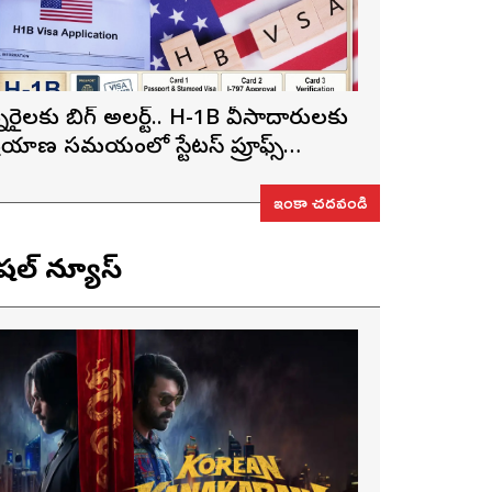
న్నారైలకు బిగ్ అలర్ట్.. H-1B వీసాదారులకు
్రయాణ సమయంలో స్టేటస్ ప్రూఫ్స్
ప్పనిసరి..!
ఇంకా చదవండి
ెషల్ న్యూస్