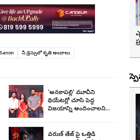
ఎ
ప
త
i Sanon
మినీ డ్రెస్సులో కృతి అందాలు
స్ప
‘అనకాపల్లి’ మూవీని
థియేటర్లో చూసి పెద్ద
విజయాన్ని అందించాలని
కోరుకుంటున్నాను.. సోనూ
సూద్
వరుణ్ తేజ్‌ పై ఒత్తిడి