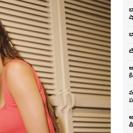
భ
ష
భ
ట
అ
కే
మ
ప
అ
త