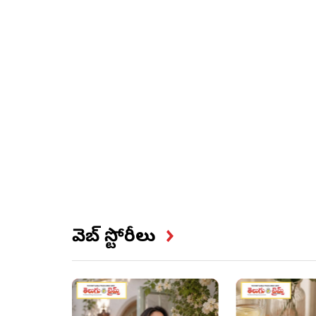
వెబ్ స్టోరీలు