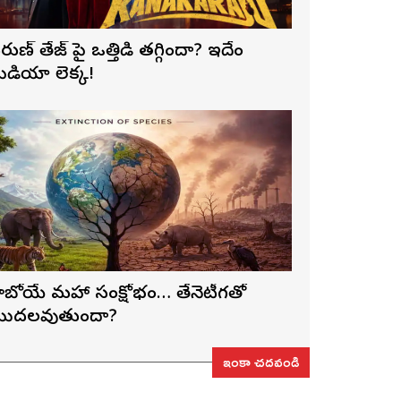
రుణ్ తేజ్‌ పై ఒత్తిడి తగ్గిందా? ఇదేం
ీడియా లెక్క!
ాబోయే మహా సంక్షోభం… తేనెటీగతో
ొదలవుతుందా?
ఇంకా చదవండి