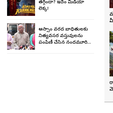
తగ్గిందా? ఇదేం మీడియా
లెక్క!
వ
మ
అస్సాం వరద బాధితులకు
నిత్యవసర వస్తువులను
పంపిణీ చేసిన నందమూరి
బసవరామ తారకం ఎన్టీఆర్
చారిటబుల్ ట్రస్ట్
ర
మ