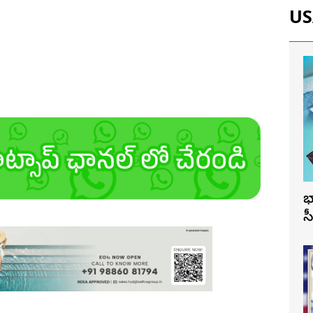
USA
భ
స