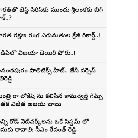
ారత్‌తో టెస్ట్ సిరీస్‌కు ముందు శ్రీలంకకు బిగ్
ాక్..?
ారత రక్షణ రంగ ఎగుమతుల క్రేజీ రికార్డ్..!
ీడీపీలో విజయా డెయిరీ పోరు..!
నంతపురం పాలిటిక్స్ హీట్.. జేసీ వర్సెస్
తిరెడ్డి
ంత్రి నారా లోకేష్ ను కలిసిన కామన్వెల్త్ గేమ్స్
తక విజేత అజయ్ బాబు
న్ని రోడ్ నెట్‌వర్క్‌లను ఒకే సిస్టమ్ లో
ీసుకు రావాలి: సీఎం రేవంత్ రెడ్డి