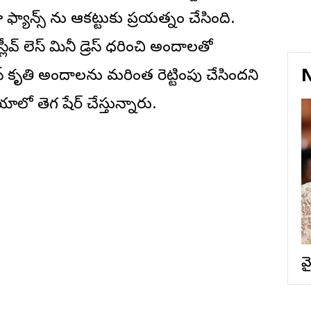
ూ ఫ్యాన్స్ ను ఆకట్టుకునే ప్రయత్నం చేసింది.
ీవ్ లెస్ మినీ డ్రెస్ ధరించి అందాలతో
N
రెస్ కృతి అందాలను మరింత రెట్టింపు చేసిందని
లో తెగ షేర్ చేస్తున్నారు.
వ