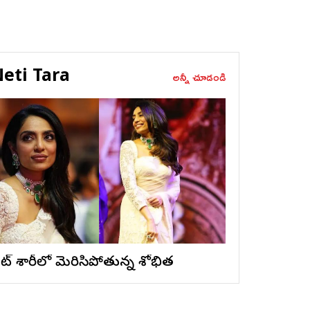
eti Tara
అన్నీ చూడండి
ైట్ శారీలో మెరిసిపోతున్న శోభిత