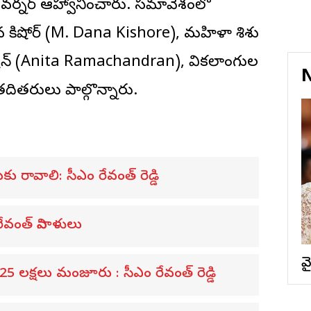
ి గవర్నర్‌ ఆహ్వానించారు. సమావేశంలో
 దాన కిషోర్ (M. Dana Kishore), మహిళా శిశు
ద్రన్ (Anita Ramachandran), వికలాంగుల
N
ితరులు పాల్గొన్నారు.
సుకు రావాలి: సీఎం రేవంత్ రెడ్డి
ేవంత్‌ నివాళులు
వ
.25 ల‌క్ష‌లు మంజూరు : సీఎం రేవంత్ రెడ్డి