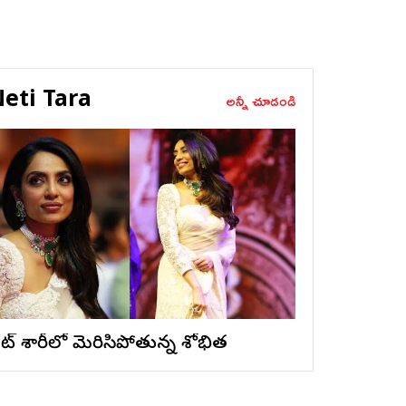
eti Tara
అన్నీ చూడండి
ైట్ శారీలో మెరిసిపోతున్న శోభిత