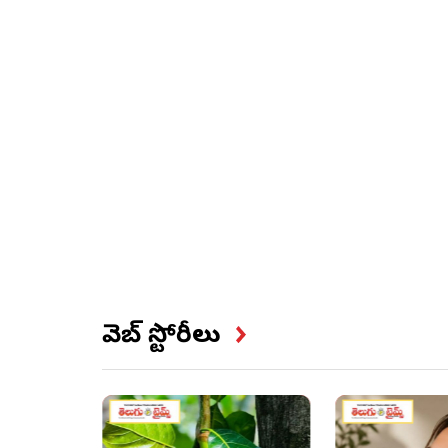
వెబ్ స్టోరీలు