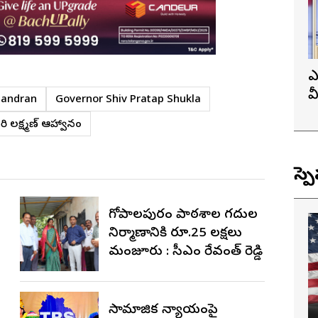
ఎ
వ
handran
Governor Shiv Pratap Shukla
ప్
ూరి లక్ష్మణ్ ఆహ్వానం
స్ప
గోపాల‌పురం పాఠ‌శాల గ‌దుల
నిర్మాణానికి రూ.25 ల‌క్ష‌లు
మంజూరు : సీఎం రేవంత్ రెడ్డి
సామాజిక న్యాయంపై