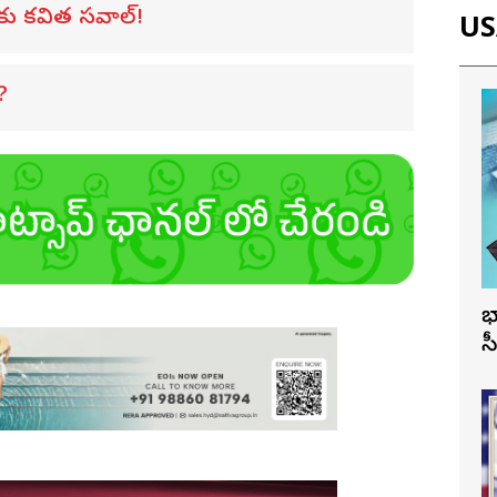
లకు కవిత సవాల్!
USA
?
భ
స