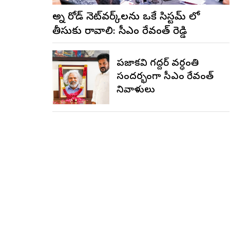
అన్ని రోడ్ నెట్‌వర్క్‌లను ఒకే సిస్టమ్ లో
తీసుకు రావాలి: సీఎం రేవంత్ రెడ్డి
ప్రజాకవి గద్దర్‌ వర్ధంతి
సందర్భంగా సీఎం రేవంత్‌
నివాళులు