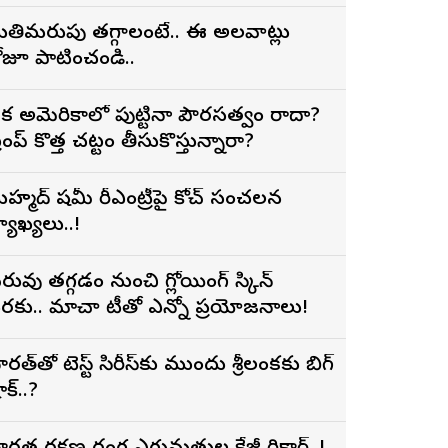
తిమరుపు తగ్గాలంటే.. ఈ అలవాట్లు
ోజూ పాటించండి..
క అమెరికాలో పుట్టినా పౌరసత్వం రాదా?
్రంప్ కొత్త చట్టం తీసుకొస్తున్నారా?
హ్మద్ షమీ రీఎంట్రీపై కోచ్ సంచలన
్యాఖ్యలు..!
రువు తగ్గడం నుంచి గ్లోయింగ్ స్కిన్
రకు.. మాచా టీతో ఎన్నో ప్రయోజనాలు!
ారత్‌తో టెస్ట్ సిరీస్‌కు ముందు శ్రీలంకకు బిగ్
ాక్..?