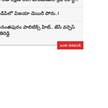
ారత రక్షణ రంగ ఎగుమతుల క్రేజీ రికార్డ్..!
ీడీపీలో విజయా డెయిరీ పోరు..!
నంతపురం పాలిటిక్స్ హీట్.. జేసీ వర్సెస్
తిరెడ్డి
ఇంకా చదవండి