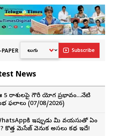
-PAPER
Subscribe
test News
 5 రాశులపై గౌరీ యోగ ప్రభావం…నేటి
శుభ ఫలాలు (07/08/2026)
hatsAppకి ఇప్పుడు మీ వయసుతో ఏం
ని? కొత్త మెసేజ్ వెనుక అసలు కథ ఇదే!