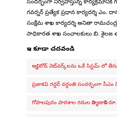
సందర్భంగా నిర్వహిస్తున్న కార్యక్రమానిక
గవర్నర్ ప్రత్యేక ప్రధాన కార్యదర్శి ఎం.
సంక్షేమ శాఖ కార్యదర్శి అనితా రామచం
సాధికారత శాఖ సంచాలకులు బి. శైలజ తద
ఇవి కూడా చదవండి
అన్ని రోడ్ నెట్‌వర్క్‌లను ఒకే సిస్టమ్ లో తీ
ప్రజాకవి గద్దర్‌ వర్ధంతి సందర్భంగా సీఎం ర
గోపాల‌పురం పాఠ‌శాల గ‌దుల నిర్మాణానికి రూ