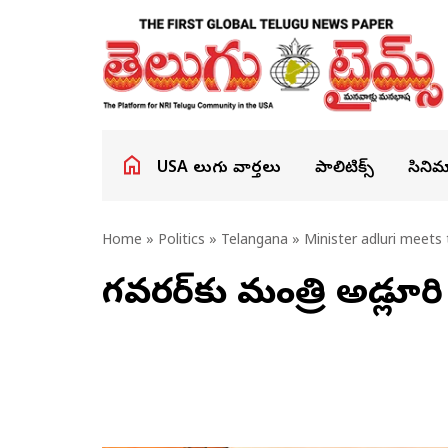
USA తెలుగు వార్తలు
పాలిటిక్స్
సినిమ
Home
»
Politics
»
Telangana
» Minister adluri meets
గవర్నర్‌కు మంత్రి అడ్లూర