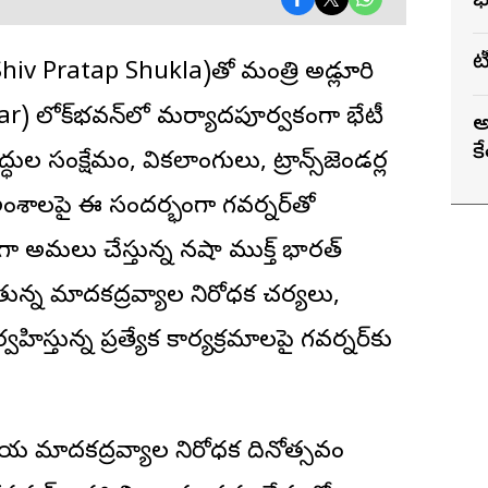
భ
T
ట
hiv Pratap Shukla)తో మంత్రి అడ్లూరి
r) లోక్‌భవన్‌లో మర్యాదపూర్వకంగా భేటీ
అ
కే
ల సంక్షేమం, వికలాంగులు, ట్రాన్స్‌జెండర్ల
శాలపై ఈ సందర్భంగా గవర్నర్‌‌తో
మకంగా అమలు చేస్తున్న నషా ముక్త్ భారత్
తున్న మాదకద్రవ్యాల నిరోధక చర్యలు,
తున్న ప్రత్యేక కార్యక్రమాలపై గవర్నర్‌కు
ీయ మాదకద్రవ్యాల నిరోధక దినోత్సవం