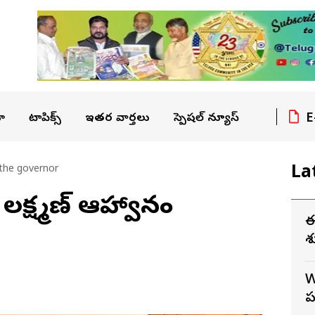
E
ా
టాపిక్స్
ఇతర వార్తలు
స్పెషల్ న్యూస్
La
 the governor
ి లక్ష్మణ్ ఆహ్వానం
ఈ
W
ప