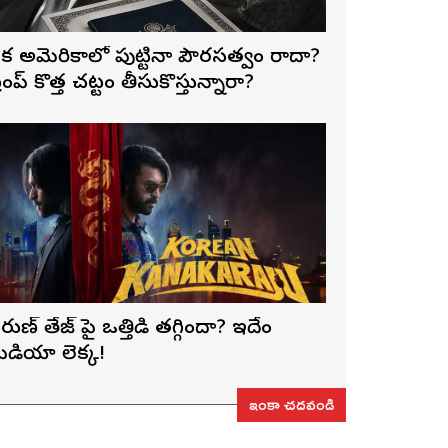
క అమెరికాలో పుట్టినా పౌరసత్వం రాదా?
్రంప్ కొత్త చట్టం తీసుకొస్తున్నారా?
రుణ్ తేజ్‌ పై ఒత్తిడి తగ్గిందా? ఇదేం
ీడియా లెక్క!
ఇంకా చదవండి