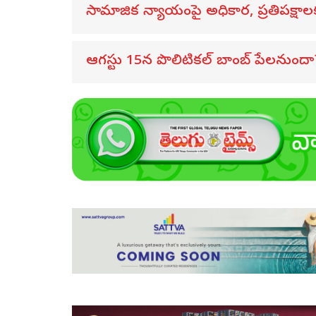
సామాజిక న్యాయంపై అధికార, ప్రతిపక్షా
ఆగస్టు 15న పొలిటికల్ బాంబ్ పేలనుందా