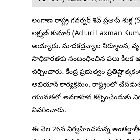
Published By: Saidulu
June 25, 2026 / 01:56 PM IS
తెలంగాణ రాష్ట్ర గవర్నర్ శివ్ ప్రతాప్ శుక్ల
(S
లక్ష్మణ్ కుమార్ (Adluri Laxman Kuma
అయ్యారు. మాదకద్రవ్యాల నిర్మూలన, వృద్ధు
సాధికారతకు సంబంధించిన పలు కీలక అం
చర్చించారు. కేంద్ర ప్రభుత్వం ప్రతిష్టాత్
అభియాన్ కార్యక్రమం, రాష్ట్రంలో చేపడు
యువతలో అవగాహన కల్పించేందుకు నిర్వహిస్
వివరించారు.
ఈ నెల 26న నిర్వహించనున్న అంతర్జాత