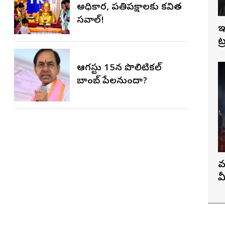
అధికార, ప్రతిపక్షాలకు కవిత
సవాల్!
ఇ
ట
ఆగస్టు 15న పొలిటికల్
బాంబ్ పేలనుందా?
వ
మ