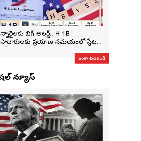
న్నారైలకు బిగ్ అలర్ట్.. H-1B
ీసాదారులకు ప్రయాణ సమయంలో స్టేటస్
రూఫ్స్ తప్పనిసరి..!
ఇంకా చదవండి
ెషల్ న్యూస్