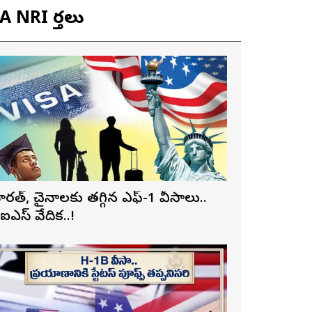
 NRI వార్తలు
ారత్, చైనాలకు తగ్గిన ఎఫ్-1 వీసాలు..
ీఐఎస్ నివేదిక..!