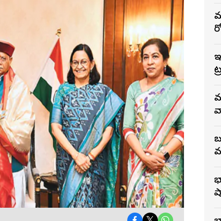
మ
ర
ఇ
ట
మ
వ
బ
వ
భ
ష