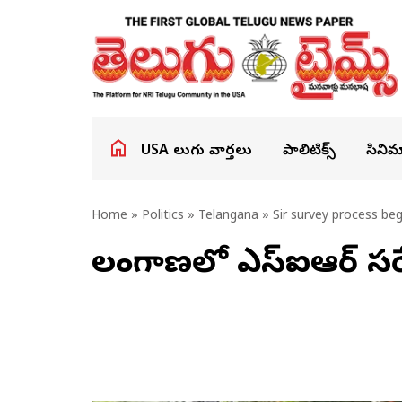
USA తెలుగు వార్తలు
పాలిటిక్స్
సినిమ
Home
»
Politics
»
Telangana
» Sir survey process beg
తెలంగాణలో ఎస్ఐఆర్ సర్వే