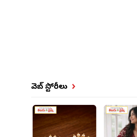
వెబ్ స్టోరీలు