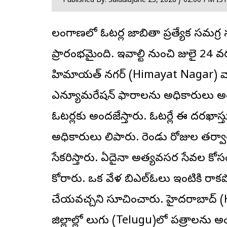
Published By: Saidulu
June 25, 2026 / 02:00 PM IS
తెలంగాణలో ఓటర్ల జాబితా ప్రత్యేక సమగ్ర
ప్రారంభమైంది. ఇవాల్టి నుంచి జులై 24
హిమాయత్ నగర్ (Himayat Nagar) వా
ఎన్యూమరేషన్ ఫారాలను అధికారులు అందజ
ఓటర్లకు అందజేస్తారు. ఓటర్లే ఈ దరఖాస
అధికారులు తెలిపారు. రెండు రోజుల తర్వా
సేకరిస్తారు. ఏదైనా అత్యవసర సేవల కోసం 
కోరారు. ఒక వేళ బిఎల్ఓలు ఇంటికి రాకపోయ
చేయవచ్చని సూచించారు. హైదరాబాద్ (Hyd
జిల్లాల్లో తెలుగు (Telugu)లో పత్రాలను 