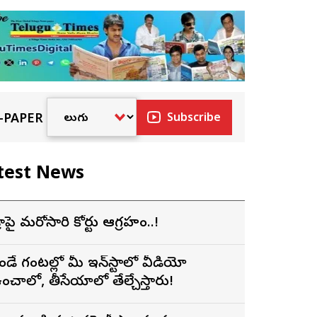
-PAPER
Subscribe
test News
డ్రాపై మరోసారి హైకోర్టు ఆగ్రహం..!
ెండే గంటల్లో మీ ఇన్‌స్టాలో వీడియో
ంచాలో, తీసేయాలో తేల్చేస్తారు!