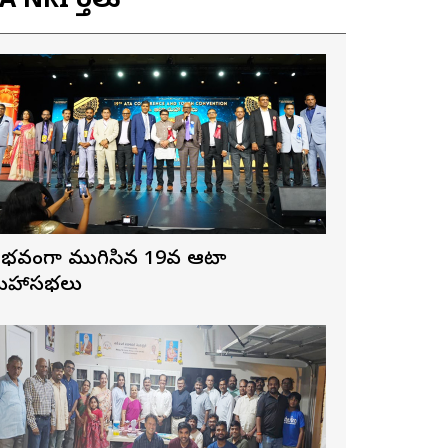
 NRI వార్తలు
ైభవంగా ముగిసిన 19వ ఆటా
హాసభలు