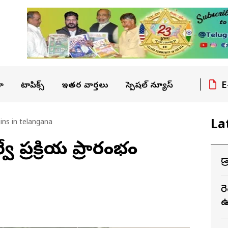
E
ా
టాపిక్స్
ఇతర వార్తలు
స్పెషల్ న్యూస్
La
ins in telangana
 ప్రక్రియ ప్రారంభం
హై
ర
ఉ