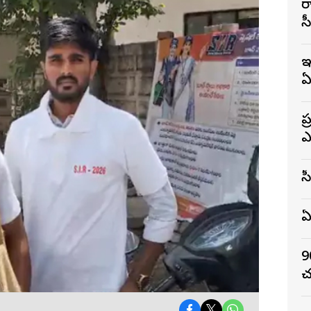
ర
స
ఇ
ఏ
ప
ఎ
స
ఏ
9
చ