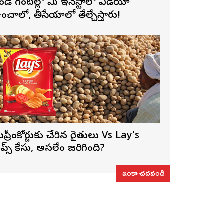
ెండే గంటల్లో మీ ఇన్‌స్టాలో వీడియో
ంచాలో, తీసేయాలో తేల్చేస్తారు!
ుప్రీంకోర్టుకు చేరిన రైతులు Vs Lay’s
ిప్స్‌ కేసు, అసలేం జరిగింది?
ఇంకా చదవండి