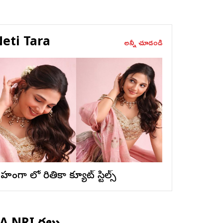
eti Tara
అన్నీ చూడండి
ెహంగా లో రితికా క్యూట్ స్టిల్స్