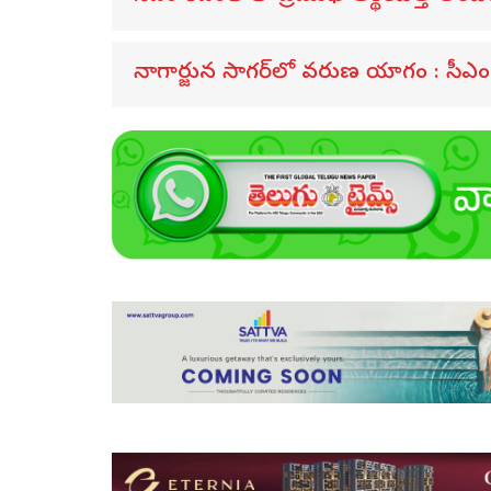
నాగార్జున సాగ‌ర్‌లో వరుణ యాగం : సీఎం ర