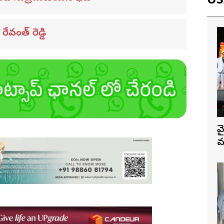
USA
ేవంత్ రెడ్డి
వ
మ