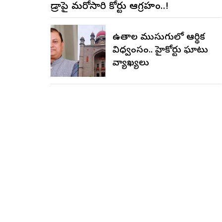
హైడ్రాపై మరోసారి హైకోర్టు ఆగ్రహం..!
ఉచితాల ముసుగులో ఆర్థిక
విధ్వంసం.. హైకోర్టు ఘాటు
వ్యాఖ్యలు