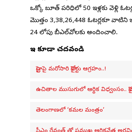
ఒక్కో బూత్ పరిధిలో 50 ఇళ్లకు వెళ్లి ఓట
మొత్తం 3,38,26,448 ఓటర్లకూ వాటిని ఇవ్వ
24 లోపు బీఎల్‌వోలకు అందించాలి.
ఇవి కూడా చదవండి
హైడ్రాపై మరోసారి హైకోర్టు ఆగ్రహం..!
ఉచితాల ముసుగులో ఆర్థిక విధ్వంసం.. హైక
తెలంగాణలో ‘కమల మంత్రం’
సీఎం రేవంత్ తో ప్రముఖ ఆర్థికవేత్త అరవ