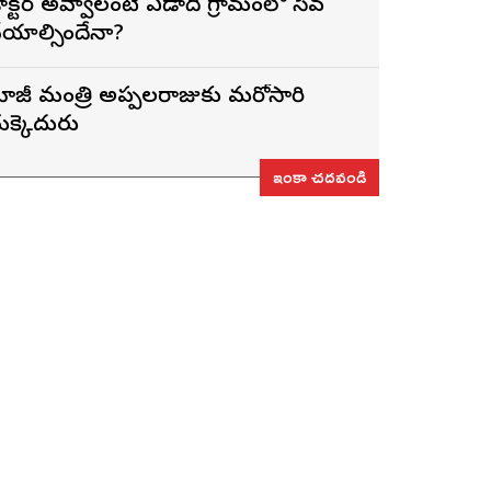
ాక్టర్ అవ్వాలంటే ఏడాది గ్రామంలో సేవ
ేయాల్సిందేనా?
ాజీ మంత్రి అప్పలరాజుకు మరోసారి
ుక్కెదురు
ఇంకా చదవండి