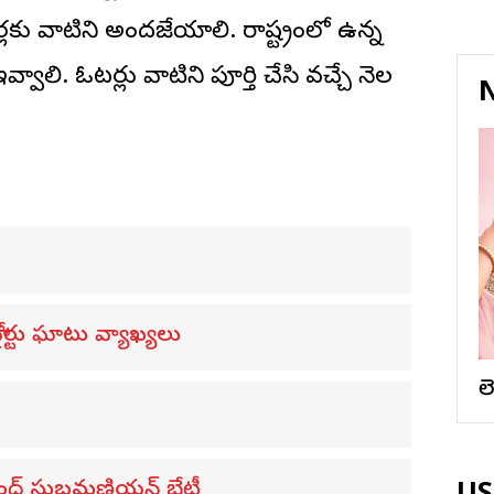
ర్లకు వాటిని అందజేయాలి. రాష్ట్రంలో ఉన్న
ాలి. ఓటర్లు వాటిని పూర్తి చేసి వచ్చే నెల
N
ోర్టు ఘాటు వ్యాఖ్యలు
ల
ింద్‌ సుబ్రమణియన్ భేటీ