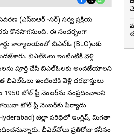
T
డ
చ
 సవరణ (ఎస్ఐఆర్ -సర్) సర్వ ప్రక్రియ
మ
 వరకు కొనసాగనుంది. ఈ సందర్భంగా
చ
ర్డు కార్యాలయంలో బిఎల్ఓ (BLO)లకు
ేశారు. బిఎల్ఓలు ఇంటింటికీ వెళ్లి
్తులను పూర్తి చేసి బిఎల్ఓలకు అందజేయాలని
త బిఎల్ఓలు ఇంటింటికి వెళ్లి దరఖాస్తులు
1950 టోల్ ఫ్రీ నెంబర్‌ను సంప్రదించాలని
ినా టోల్ ఫ్రీ నెంబర్‌కు ఫిర్యాదు
erabad) జిల్లా పరిధిలో ఇంగ్లిష్, మిగతా
అందించనున్నారు. బీఎల్‌వోలు ప్రతిరోజు కనీసం