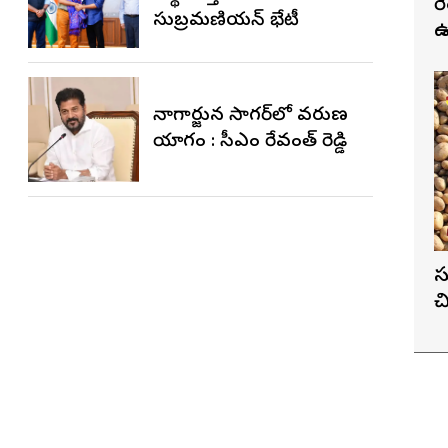
ర
సుబ్రమణియన్ భేటీ
ఉ
నాగార్జున సాగ‌ర్‌లో వరుణ
యాగం : సీఎం రేవంత్ రెడ్డి
స
చ