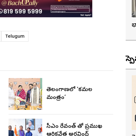
భ
Telugum
స్ప
తెలంగాణలో ‘కమల
మంత్రం’
సీఎం రేవంత్ తో ప్రముఖ
ఆర్థికవేత్త అరవింద్‌