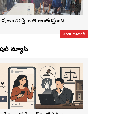
ాష అంతరిస్తే జాతి అంతరిస్తుంది
ఇంకా చదవండి
ెషల్ న్యూస్