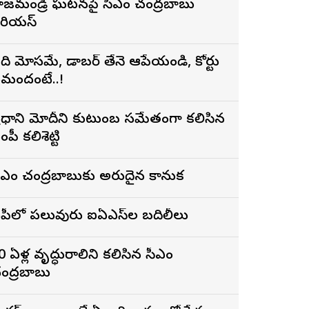
ాజమండ్రి ఘటనపై సీఎం చంద్రబాబు
ీరియస్
ది మోసమే, డాబర్‌ తేనె ఆపేయండి, కోర్టు
మందంటే..!
్రధాని మోదీని కుటుంబ సమేతంగా కలిసిన
ంపీ కలిశెట్టి
ీఎం చంద్రబాబుకు అరుదైన కానుక
పీలో పలువురు ఐఏఎస్‌ల బదిలీలు
0 ఏళ్ల వృద్ధురాలిని కలిసిన సీఎం
ంద్రబాబు