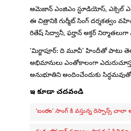
అమెజాన్ ఎంజిఎం స్టూడియోస్, ఎక్సెల్ ఎంటర
ఈ చిత్రానికి గుర్మీట్ సింగ్ దర్శకత్వం 
రితేష్ సిద్వానీ, ఫర్హాన్ అక్తర్ నిర్మాతలుగ
‘మిర్జాపూర్: ది మూవీ’ హిందీతో పాటు
అభిమానులు ఎంతోకాలంగా ఎదురుచూస్తున్
అనుభూతిని అందించేందుకు సిద్ధమవుతో
ఇవి కూడా చదవండి
‘బంగారం’ సాంగ్ కి వస్తున్న రెస్పాన్స్ చాల