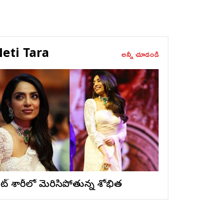
eti Tara
అన్నీ చూడండి
ైట్ శారీలో మెరిసిపోతున్న శోభిత