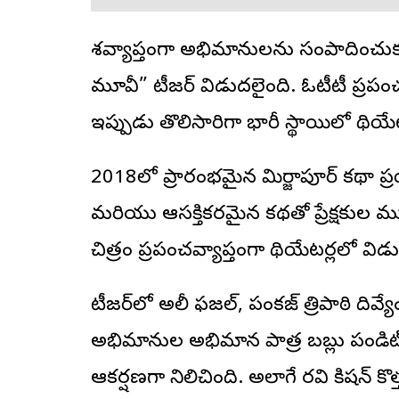
దేశవ్యాప్తంగా అభిమానులను సంపాదించుకున
మూవీ” టీజర్ విడుదలైంది. ఓటీటీ ప్రపం
ఇప్పుడు తొలిసారిగా భారీ స్థాయిలో థియేట
2018లో ప్రారంభమైన మిర్జాపూర్ కథా ప్రయ
మరియు ఆసక్తికరమైన కథతో ప్రేక్షకుల మ
చిత్రం ప్రపంచవ్యాప్తంగా థియేటర్లలో వి
టీజర్‌లో అలీ ఫజల్, పంకజ్ త్రిపాఠి ది
అభిమానుల అభిమాన పాత్ర బబ్లు పండిట్‌గ
ఆకర్షణగా నిలిచింది. అలాగే రవి కిషన్ క