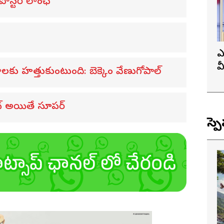
పోస్టర్ లాంఛ్
ఎ
వ
కు హత్తుకుంటుంది: బెక్కెం వేణుగోపాల్‌
ప
! సెట్ అయితే సూపర్
స్ప