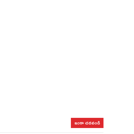
ఇంకా చదవండి