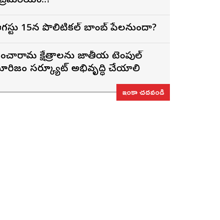
ెబ్రెమరియం..!
గస్టు 15న పొలిటికల్ బాంబ్ పేలనుందా?
ంచారామ క్షేత్రాలను జాతీయ టెంపుల్
ూరిజం సర్క్యూట్‌గా అభివృద్ధి చేయాలి
ఇంకా చదవండి