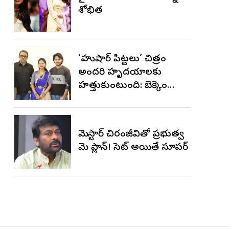
శోభిత
‘హుషార్‌ పిట్టలు’ చిత్రం
అందరి హృదయాలకు
హత్తుకుంటుంది: బెక్కెం
వేణుగోపాల్‌
మెగాస్టార్ చిరంజీవితో ప్రభుత్వ
మెగా ప్లాన్! సెట్ అయితే సూపర్