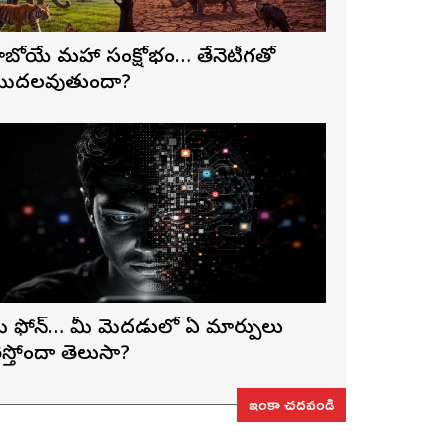
ాబోయే మహా సంక్షోభం… తేనెటీగతో
ొదలవుతుందా?
ీ ఫోన్… మీ మెదడులో ఏ మార్పులు
ెస్తోందా తెలుసా?
ఇంకా చదవండి