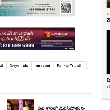
ర
మ
al
Divyenndu
mirzapur
Pankaj Tripathi
మ
త
వైట్ శారీలో మెరిసిపోతున్న