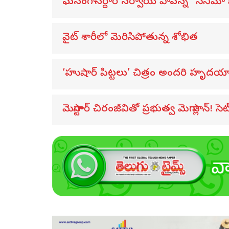
ఘనంగా “సర్దార్ సర్వాయి పాపన్న” సినిమా 
వైట్ శారీలో మెరిసిపోతున్న శోభిత
‘హుషార్‌ పిట్టలు’ చిత్రం అందరి హృదయాల
మెగాస్టార్ చిరంజీవితో ప్రభుత్వ మెగా ప్లాన్