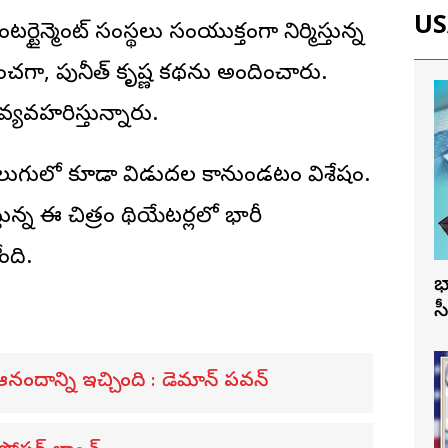
USA
్టైన్మెంట్ సంస్థలు సంయుక్తంగా నిర్మిస్తున్న
వహించగా, పునీత్ కృష్ణ కథను అందించారు.
ా వ్యవహరిస్తున్నారు.
 తెలుగులో కూడా విడుదల కానుండటం విశేషం.
న ఈ చిత్రం థియేటర్లలో భారీ
ంది.
భ
స
ా ఆనందాన్ని ఇచ్చింది : డెమాన్ పవన్