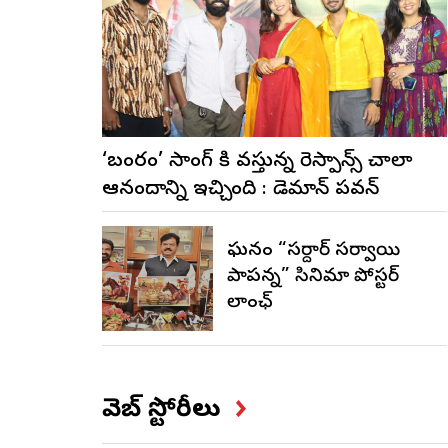
‘బంగారం’ సాంగ్ కి వస్తున్న రెస్పాన్స్ చాలా
ఆనందాన్ని ఇచ్చింది : డెమాన్ పవన్
ఘనంగా “సర్దార్ సర్వాయి
పాపన్న” సినిమా పోస్టర్
లాంఛ్
వెబ్ స్టోరీలు