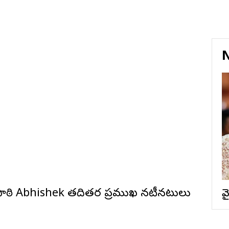
N
 త్రిపాఠి Abhishek తదితర ప్రముఖ నటీనటులు
వ