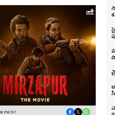
స
క
స్
ఫ
ఘ
ప
వ
భ
స
ఎ
:08 PM IST