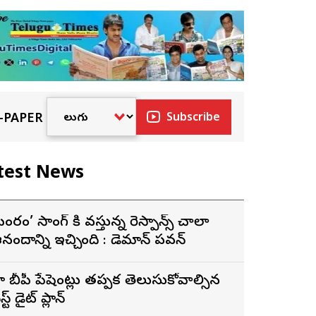
-PAPER
Subscribe
test News
బంగారం’ సాంగ్ కి వస్తున్న రెస్పాన్స్ చాలా
నందాన్ని ఇచ్చింది : డెమాన్ పవన్
ై బీపీ పేషెంట్లు తప్పక తెలుసుకోవాల్సిన
స్ట్ డైట్ ప్లాన్