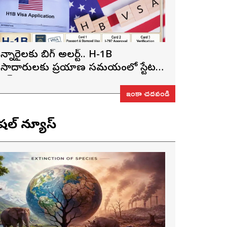
న్నారైలకు బిగ్ అలర్ట్.. H-1B
ీసాదారులకు ప్రయాణ సమయంలో స్టేటస్
్రూఫ్స్ తప్పనిసరి..!
ఇంకా చదవండి
ెషల్ న్యూస్