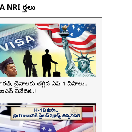
 NRI వార్తలు
ారత్, చైనాలకు తగ్గిన ఎఫ్-1 వీసాలు..
ీఐఎస్ నివేదిక..!