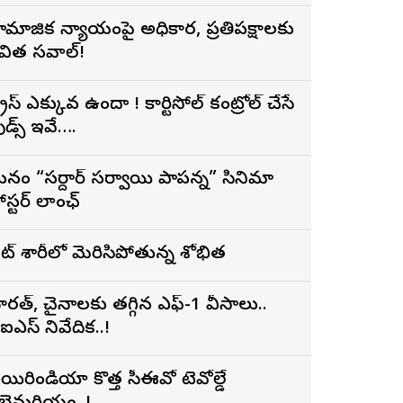
ామాజిక న్యాయంపై అధికార, ప్రతిపక్షాలకు
విత సవాల్!
ట్రెస్ ఎక్కువగా ఉందా ! కార్టిసోల్ కంట్రోల్ చేసే
ుడ్స్ ఇవే….
నంగా “సర్దార్ సర్వాయి పాపన్న” సినిమా
ోస్టర్ లాంఛ్
ైట్ శారీలో మెరిసిపోతున్న శోభిత
ారత్, చైనాలకు తగ్గిన ఎఫ్-1 వీసాలు..
ీఐఎస్ నివేదిక..!
యిరిండియా కొత్త సీఈవోగా టెవోల్డే