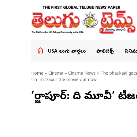
USA తెలుగు వార్తలు
పాలిటిక్స్
సినిమ
Home
»
Cinema
»
Cinema News
» The bhaukaal gets
film mirzapur the movie out now
‘మిర్జాపూర్: ది మూవీ’ ట