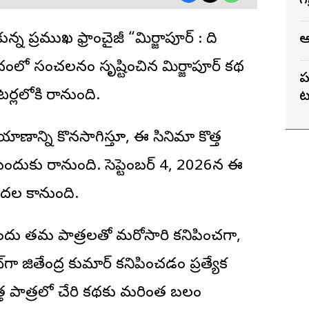
గ
్న ప్రముఖ ఫ్రాంచైజీ “
మిర్జాపూర్
: ది
ఆ
చంలో సంచలనం సృష్టించిన మిర్జాపూర్ కథ
ప
ర్లలోకి రానుంది.
ట
ాణాన్ని కొనసాగిస్తూ, ఈ సినిమా కొత్త
ుందుకు రానుంది. సెప్టెంబర్ 4, 2026న ఈ
డుదల కానుంది.
వ్యేందు తమ పాత్రలతో మరోసారి కనిపించగా,
ా జితేంద్ర కుమార్ కనిపించడం ప్రత్యేక
ొత్త పాత్రలో చేరి కథకు మరింత బలం