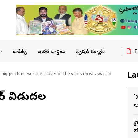
E
ా
టాపిక్స్
ఇతర వార్తలు
స్పెషల్ న్యూస్
La
 bigger than ever the teaser of the years most awaited
ీజర్ విడుదల
‘
ఆ
హ
బె