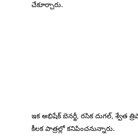
చేకూర్చారు.
ఇక అభిషేక్ బెనర్జీ, రసిక దుగల్, శ్వేత
కీలక పాత్రల్లో కనిపించనున్నారు.