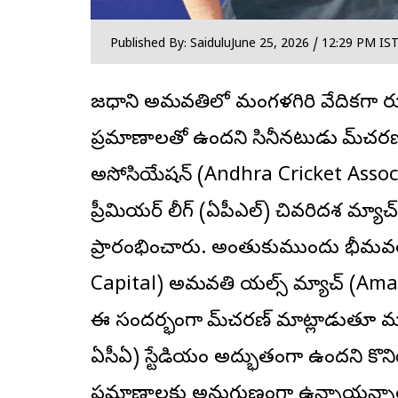
Published By: Saidulu
June 25, 2026 / 12:29 PM IS
రాజధాని అమరావతిలో మంగళగిరి వేదికగా రూ
ప్రమాణాలతో ఉందని సినీనటుడు రామ్‌చరణ్
అసోసియేషన్ (Andhra Cricket Associ
ప్రీమియర్ లీగ్ (ఏపీఎల్) చివరిదశ మ్యా
ప్రారంభించారు. అంతుకుముందు భీమవర
Capital) అమరావతి రాయల్స్ మ్యాచ్‌ (A
ఈ సందర్భంగా రామ్‌చరణ్ మాట్లాడుతూ మంగ
ఏసీఏ) స్టేడియం అద్భుతంగా ఉందని కొనియ
ప్రమాణాలకు అనుగుణంగా ఉన్నాయన్నారు. మ