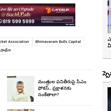
ఎ
cket Association
Bhimavaram Bulls Capital
వ
్ హబ్‌గా
ప
స్ప
మంత్రుల పనితీరుపై సీఎం
ఫోకస్.. ప్రక్షాళనకు
సంకేతాలా?