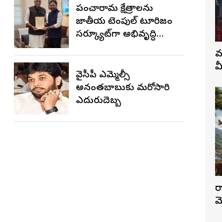
పంచారామ క్షేత్రాలను
జాతీయ టెంపుల్ టూరిజం
సర్క్యూట్‌గా అభివృద్ధి
చేయాలి
వ
మ
వైసీపీ ఎమ్మెల్సీ
అనంతబాబుకు మరోసారి
ఎదురుదెబ్బ
ర
మ