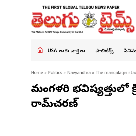
USA తెలుగు వార్తలు
పాలిటిక్స్
సినిమ
Home
»
Politics
»
Navyandhra
» The mangalagiri sta
మంగళగిరి భవిష్యత్తులో క్
రామ్‌చరణ్