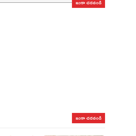
ఇంకా చదవండి
ఇంకా చదవండి