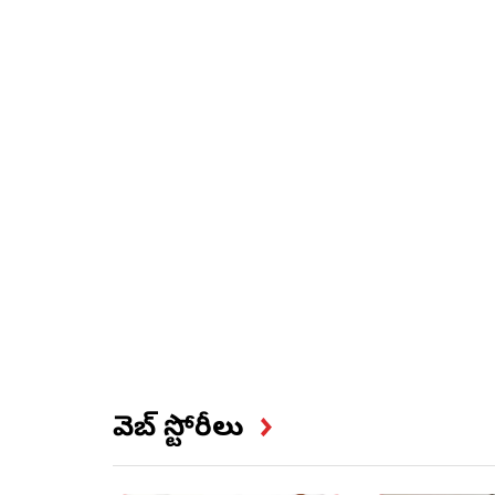
వెబ్ స్టోరీలు