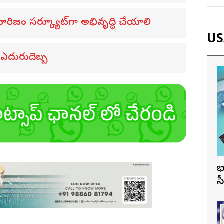
రిజం సర్క్యూట్‌గా అభివృద్ధి చేయాలి
USA
 ఎదురుదెబ్బ
భ
స