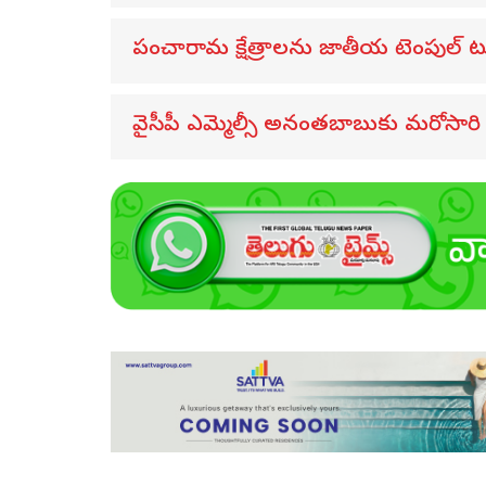
పంచారామ క్షేత్రాలను జాతీయ టెంపుల్ టూ
వైసీపీ ఎమ్మెల్సీ అనంతబాబుకు మరోసారి