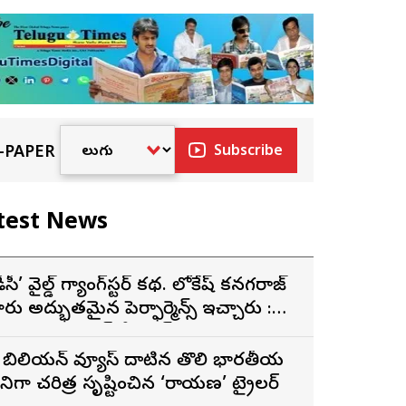
-PAPER
Subscribe
test News
డీసీ’ వైల్డ్ గ్యాంగ్‌స్టర్ కథ. లోకేష్ కనగరాజ్
ారు అద్భుతమైన పెర్ఫార్మెన్స్ ఇచ్చారు :
ర్శకుడు అరుణ్ మాథేశ్వరన్
 బిలియన్ వ్యూస్ దాటిన తొలి భారతీయ
ినిమాగా చరిత్ర సృష్టించిన ‘రామాయణ’ ట్రైలర్