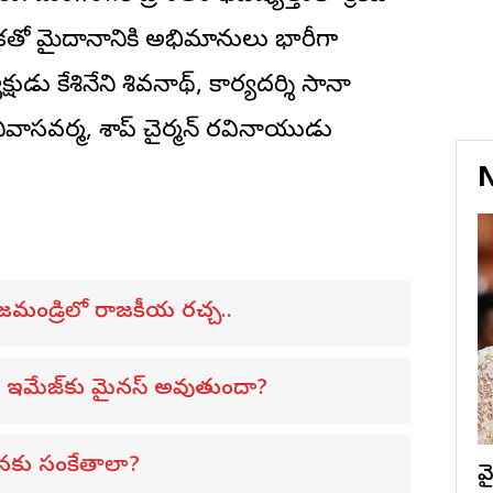
్ రాకతో మైదానానికి అభిమానులు భారీగా
డు కేశినేని శివనాథ్, కార్యదర్శి సానా
ీనివాసవర్మ, శాప్ చైర్మన్ రవినాయుడు
N
 రాజమండ్రిలో రాజకీయ రచ్చ..
న్ ఇమేజ్‌కు మైనస్ అవుతుందా?
ాళనకు సంకేతాలా?
వ