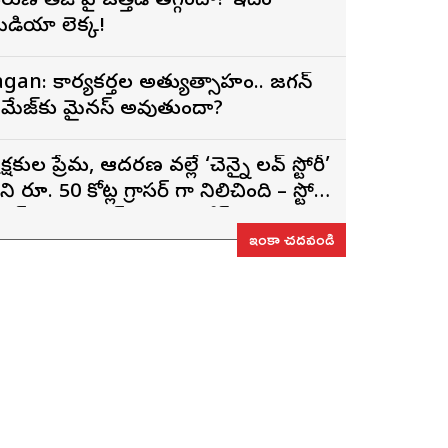
రుణ్ తేజ్‌ పై ఒత్తిడి తగ్గిందా? ఇదేం
ీడియా లెక్క!
agan: కార్యకర్తల అత్యుత్సాహం.. జగన్
మేజ్‌కు మైనస్ అవుతుందా?
్రేక్షకుల ప్రేమ, ఆదరణ వల్లే ‘చెన్నై లవ్ స్టోరీ’
నిమా రూ. 50 కోట్ల గ్రాసర్ గా నిలిచింది – స్టోరీ
ైటర్, ప్రొడ్యూసర్ సాయి రాజేష్
ఇంకా చదవండి