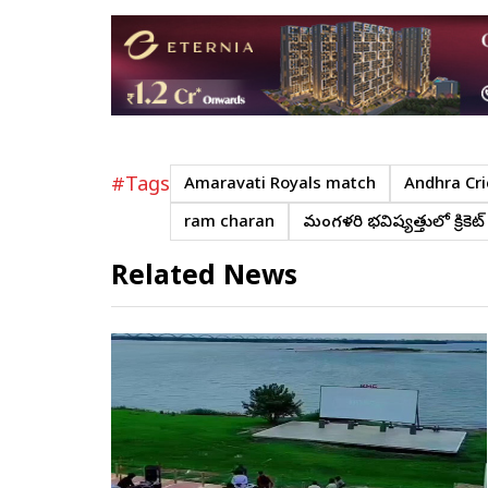
#Tags
Amaravati Royals match
Andhra Cri
ram charan
మంగళగిరి భవిష్యత్తులో క్రికెట
Related News