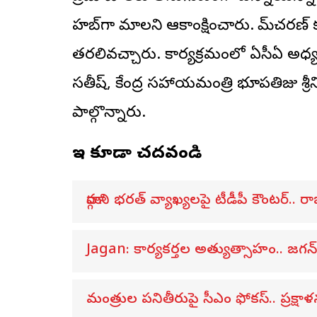
హబ్‌గా మారాలని ఆకాంక్షించారు. రామ్‌చరణ
తరలివచ్చారు. కార్యక్రమంలో ఏసీఏ అధ్యక్షు
సతీష్, కేంద్ర సహాయమంత్రి భూపతిరాజు శ్ర
పాల్గొన్నారు.
ఇవి కూడా చదవండి
మార్గాని భరత్ వ్యాఖ్యలపై టీడీపీ కౌంటర్..
Jagan: కార్యకర్తల అత్యుత్సాహం.. జగ
మంత్రుల పనితీరుపై సీఎం ఫోకస్.. ప్రక్ష