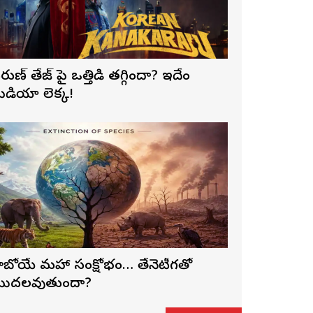
రుణ్ తేజ్‌ పై ఒత్తిడి తగ్గిందా? ఇదేం
ీడియా లెక్క!
ాబోయే మహా సంక్షోభం… తేనెటీగతో
ొదలవుతుందా?