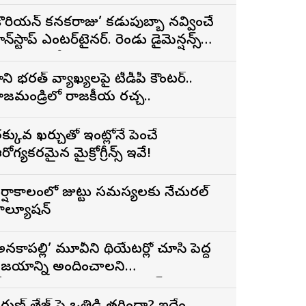
కొరియన్ కనకరాజు’ కడుపుబ్బా నవ్వించే
ాన్‌స్టాప్ ఎంటర్‌టైనర్. రెండు డైమెన్షన్స్
న్న పాత్రలో నటించడం చాలా
ంతృప్తినిచ్చింది : వరుణ్ తేజ్
ార్గాని భరత్ వ్యాఖ్యలపై టీడీపీ కౌంటర్..
ాజమండ్రిలో రాజకీయ రచ్చ..
క్కువ ఖర్చుతో ఇంట్లోనే పెంచే
రోగ్యకరమైన మైక్రోగ్రీన్స్ ఇవే!
ర్షాకాలంలో జుట్టు సమస్యలకు నేచురల్
ొల్యూషన్
అనకాపల్లి’ మూవీని థియేటర్లో చూసి పెద్ద
ిజయాన్ని అందించాలని
ోరుకుంటున్నాను.. సోనూ సూద్