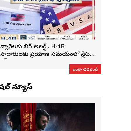
న్నారైలకు బిగ్ అలర్ట్.. H-1B
ీసాదారులకు ప్రయాణ సమయంలో స్టేటస్
్రూఫ్స్ తప్పనిసరి..!
ఇంకా చదవండి
ెషల్ న్యూస్