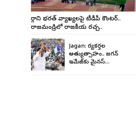
మార్గాని భరత్ వ్యాఖ్యలపై టీడీపీ కౌంటర్..
రాజమండ్రిలో రాజకీయ రచ్చ..
Jagan: కార్యకర్తల
అత్యుత్సాహం.. జగన్
ఇమేజ్‌కు మైనస్
అవుతుందా?