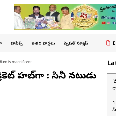
E
ా
టాపిక్స్
ఇతర వార్తలు
స్పెషల్ న్యూస్
La
dium is magnificent
రికెట్ హబ్‌గా : సినీ నటుడు
‘
గ
ద
1
స