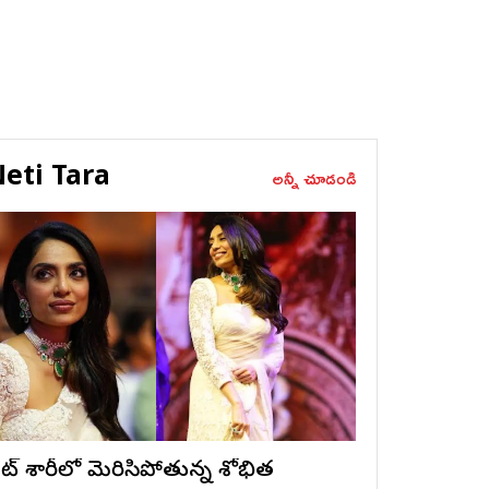
eti Tara
అన్నీ చూడండి
ైట్ శారీలో మెరిసిపోతున్న శోభిత