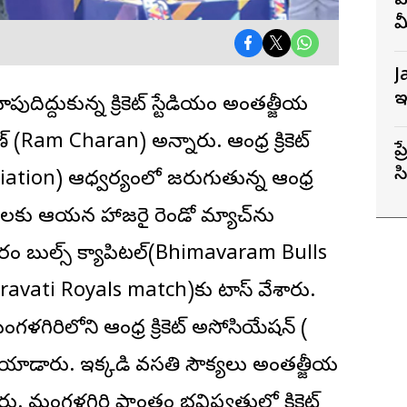
వ
మ
T
J
ఇ
పుదిద్దుకున్న
క్రికెట్
స్టేడియం అంతర్జాతీయ
 (Ram Charan) అన్నారు. ఆంధ్ర క్రికెట్
ప
సి
ation) ఆధ్వర్యంలో జరుగుతున్న ఆంధ్ర
ర
చ్‌లకు ఆయన హాజరై రెండో మ్యాచ్‌ను
ం బుల్స్ క్యాపిటల్(Bhimavaram Bulls
maravati Royals match)కు టాస్ వేశారు.
ళగిరిలోని ఆంధ్ర క్రికెట్ అసోసియేషన్ (
ాడారు. ఇక్కడి వసతి సౌకర్యాలు అంతర్జాతీయ
ంగళగిరి ప్రాంతం భవిష్యత్తులో క్రికెట్