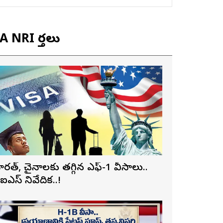
 NRI వార్తలు
ారత్, చైనాలకు తగ్గిన ఎఫ్-1 వీసాలు..
ీఐఎస్ నివేదిక..!