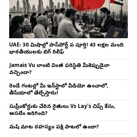
UAE: 30 నిమిషాల్లో పాస్‌పోర్ట్ పని పూర్తి! 43 లక్షల మంది
భారతీయులకు బిగ్ రిలీఫ్
Jamais Vu లాంటి వింత పరిస్థితి మీకెప్పుడైనా
వచ్చిందా?
రెండే గంటల్లో మీ ఇన్‌స్టాలో వీడియో ఉంచాలో,
తీసేయాలో తేల్చేస్తారు!
సుప్రీంకోర్టుకు చేరిన రైతులు Vs Lay’s చిప్స్‌ కేసు,
అసలేం జరిగింది?
మనిషి మాట రహస్యం పక్షి పాటలో ఉందా?