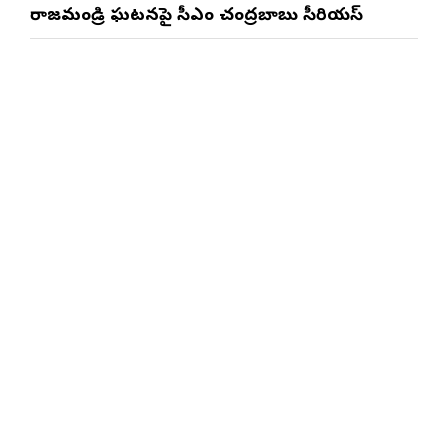
రాజమండ్రి ఘటనపై సీఎం చంద్రబాబు సీరియస్