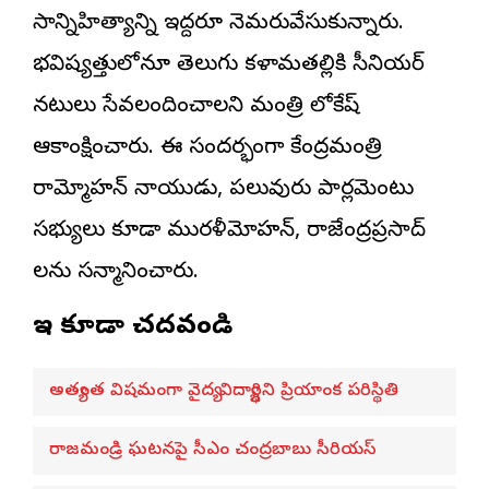
సాన్నిహిత్యాన్ని ఇద్దరూ నెమరువేసుకున్నారు.
భవిష్యత్తులోనూ తెలుగు కళామతల్లికి సీనియర్
నటులు సేవలందించాలని మంత్రి లోకేష్
ఆకాంక్షించారు. ఈ సందర్భంగా కేంద్రమంత్రి
రామ్మోహన్ నాయుడు, పలువురు పార్లమెంటు
సభ్యులు కూడా మురళీమోహన్, రాజేంద్రప్రసాద్
లను సన్మానించారు.
ఇవి కూడా చదవండి
అత్యంత విషమంగా వైద్య విద్యార్థిని ప్రియాంక పరిస్థితి
రాజమండ్రి ఘటనపై సీఎం చంద్రబాబు సీరియస్