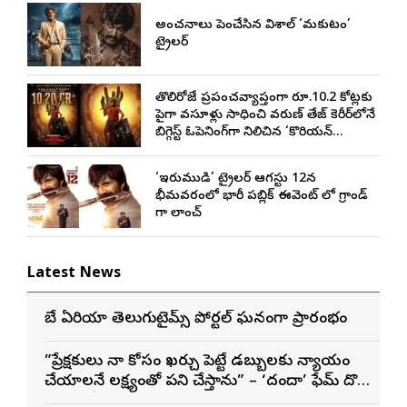
అంచనాలు పెంచేసిన విశాల్ ‘మకుటం’
ట్రైలర్
తొలిరోజే ప్రపంచవ్యాప్తంగా రూ.10.2 కోట్లకు
పైగా వసూళ్లు సాధించి వరుణ్ తేజ్ కెరీర్‌లోనే
బిగ్గెస్ట్ ఓపెనింగ్‌గా నిలిచిన ‘కొరియన్
కనకరాజు’
‘ఇరుముడి’ ట్రైలర్ ఆగస్టు 12న
భీమవరంలో భారీ పబ్లిక్ ఈవెంట్ లో గ్రాండ్
గా లాంచ్
Latest News
బే ఏరియా తెలుగుటైమ్స్ పోర్టల్ ఘనంగా ప్రారంభం
”ప్రేక్షకులు నా కోసం ఖర్చు పెట్టే డబ్బులకు న్యాయం
చేయాలనే లక్ష్యంతో పని చేస్తాను” – ‘దందా’ ఫేమ్ దొర
సాయి తేజ