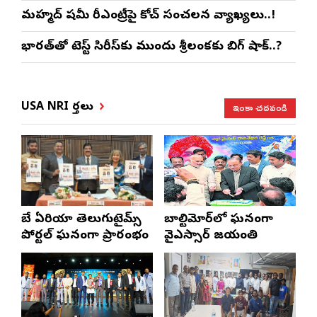
మహ్మద్ షమీ రీఎంట్రీపై కోచ్ సంచలన వ్యాఖ్యలు..!
భారత్‌తో టెస్ట్ సిరీస్‌కు ముందు శ్రీలంకకు బిగ్ షాక్..?
ఇంకా చదవండి
USA NRI వార్తలు
బే ఏరియా తెలుగుటైమ్స్
బాల్టిమోర్‌లో ఘనంగా
పోర్టల్ ఘనంగా ప్రారంభం
వైఎస్సార్‌ జయంతి