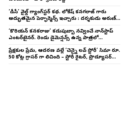
‘డీసీ’ వైల్డ్ గ్యాంగ్‌స్టర్ కథ. లోకేష్ కనగరాజ్ గారు
అద్భుతమైన పెర్ఫార్మెన్స్ ఇచ్చారు : దర్శకుడు అరుణ్
మాథేశ్వరన్
‘కొరియన్ కనకరాజు’ కడుపుబ్బా నవ్వించే నాన్‌స్టాప్
ఎంటర్‌టైనర్. రెండు డైమెన్షన్స్ ఉన్న పాత్రలో
నటించడం చాలా సంతృప్తినిచ్చింది : వరుణ్ తేజ్
ప్రేక్షకుల ప్రేమ, ఆదరణ వల్లే ‘చెన్నై లవ్ స్టోరీ’ సినిమా రూ.
50 కోట్ల గ్రాసర్ గా నిలిచింది – స్టోరీ రైటర్, ప్రొడ్యూసర్
సాయి రాజేష్