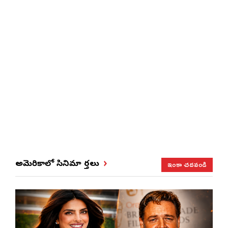
ఇంకా చదవండి
అమెరికాలో సినిమా వార్తలు