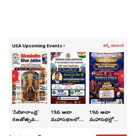
అన్నీ చూడండి
USA Upcoming Events
ుంచి
‘సిలికానాంధ్ర’
19వ ఆటా
19వ ఆటా
19
రజతోత్సవ
మహాసభలలో
మహాసభల్లో
మహా
సంబరాలు…
సతీశ్
మహిళల కోసం
‘వి
కుంభ హారతి
రామసహాయం
ప్రత్యేకంగా
పరి