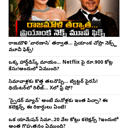
రాజమౌళి ‘వారణాసి’ తర్వాత… ప్రియాంక చోప్రా నెక్స్ట్
మూవీ ఫిక్స్!
ఒక్క హార్డ్‌డిస్క్ మాయం… Netflix పై రూ.900 కోట్ల
కేసు!అందులో ఏముంది?
సినిమావాళ్లకు కొత్త తలనొప్పి… ట్విట్టర్ పైరసీ!
థియేటర్‌లో రిలీజ్… Xలో ఫ్రీ షో?
‘స్పైడర్ మ్యాన్’ అంటే మనోళ్లకు ఇంత పిచ్చా? ఈ
కలెక్షన్స్, ఈ రికార్డులు ఏంటి!
ఒక యానిమేషన్ సినిమా..20 వేల కోట్లు కలెక్షన్స్ ?ఇందులో
అంత గొప్పతనం ఏముంది?