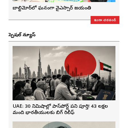
బాల్టిమోర్‌లో ఘనంగా వైఎస్సార్‌ జయంతి
ఇంకా చదవండి
స్పెషల్ న్యూస్
UAE: 30 నిమిషాల్లో పాస్‌పోర్ట్ పని పూర్తి! 43 లక్షల
మంది భారతీయులకు బిగ్ రిలీఫ్