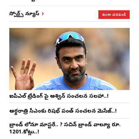
ఇంకా చదవండి
స్పోర్ట్స్ న్యూస్
ఐపీఎల్ ట్రేడింగ్ పై అశ్విన్ సంచలన సలహా..!
అర్థరాత్రి సీఎంకు రిషభ్ పంత్ సంచలన మెసేజ్..!
బ్రాండ్ లోనూ మాస్టరే.. ? సచిన్ బ్రాండ్ వాల్యూ రూ.
1201.కోట్లు..!