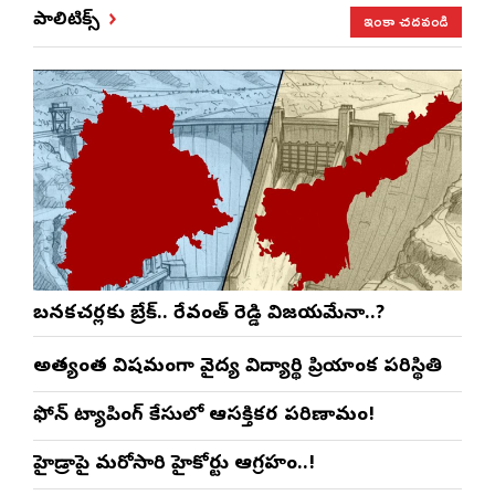
ఇంకా చదవండి
పాలిటిక్స్
బనకచర్లకు బ్రేక్.. రేవంత్ రెడ్డి విజయమేనా..?
అత్యంత విషమంగా వైద్య విద్యార్థిని ప్రియాంక పరిస్థితి
ఫోన్ ట్యాపింగ్ కేసులో ఆసక్తికర పరిణామం!
హైడ్రాపై మరోసారి హైకోర్టు ఆగ్రహం..!