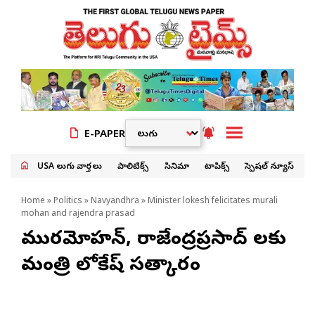
E-PAPER
USA తెలుగు వార్తలు
పాలిటిక్స్
సినిమా
టాపిక్స్
స్పెషల్ న్యూస్
Home
»
Politics
»
Navyandhra
» Minister lokesh felicitates murali
mohan and rajendra prasad
మురళీమోహన్, రాజేంద్రప్రసాద్ లకు
మంత్రి లోకేష్ సత్కారం