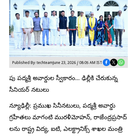
Published By: techteam
June 23, 2026 / 08:05 AM IST
రేపు పద్మశ్రీ అవార్డుల స్వీకారం… ఢిల్లీకి చేరుకున్న
సీనియర్ నటులు
న్యూఢిల్లీ: ప్రముఖ సినీనటులు,
పద్మశ్రీ అవార్డు
గ్రహీతలు మాగంటి మురళీమోహన్, రాజేంద్రప్రసాద్
లను రాష్ట్ర విద్య, ఐటి, ఎలక్ట్రానిక్స్ శాఖల మంత్రి