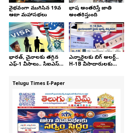
వైభవంగా ముగిసిన 19వ
భాష అంతరిస్తే జాతి
ఆటా మహాసభలు
అంతరిస్తుంది
భారత్, చైనాలకు తగ్గిన
ఎన్నారైలకు బిగ్ అలర్ట్..
ఎఫ్-1 వీసాలు.. సీఐఎస్
H-1B వీసాదారులకు
నివేదిక..!
ప్రయాణ సమయంలో
స్టేటస్ ప్రూఫ్స్ తప్పనిసరి..!
Telugu Times E-Paper