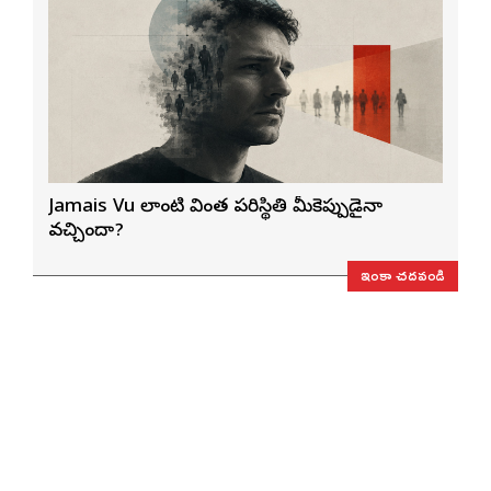
Jamais Vu లాంటి వింత పరిస్థితి మీకెప్పుడైనా
వచ్చిందా?
ఇంకా చదవండి