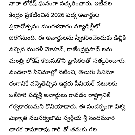
నారా లోకేష్ ఘనంగా సత్కరించారు. ఇటీవల
కేంద్రం ప్రకటించిన 2026 పద్మ అవార్డుల
ప్రదానోత్సవం మంగళవారం న్యూఢిల్లీలో
జరగనుంది. ఈ అవార్డులను స్వీకరించేందుకు డిల్లీకి
వచ్చిన మురళీ మోహన్, రాజేంద్రప్రసాద్ లను
మంత్రి లోకేష్ కలుసుకొని జ్ఞాపికలతో సత్కరించారు.
వందలాది సినిమాల్లో నటించి, తెలుగు సినిమా
రంగానికే వన్నెతెచ్చిన ఇద్దరు సీనియర్ నటులకు
ఒకేసారి పద్మశ్రీ అవార్డులు రావడం రాష్ట్రానికే
గర్వకారణమని కొనియాడారు. ఈ సందర్భంగా విశ్వ
విఖ్యాత నటసర్వబౌమ స్వర్గీయ శ్రీ నందమూరి
తారక రామారావు గారి తో తమకు గల