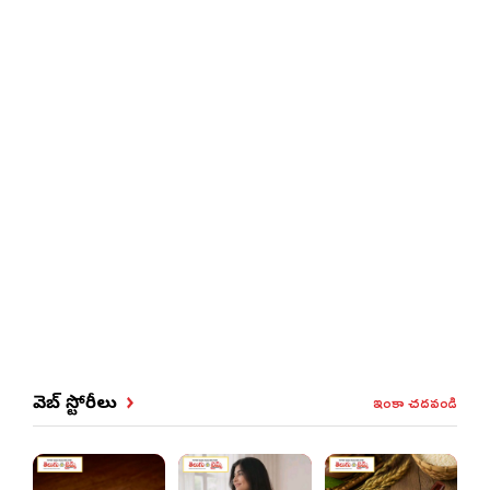
ఇంకా చదవండి
వెబ్ స్టోరీలు