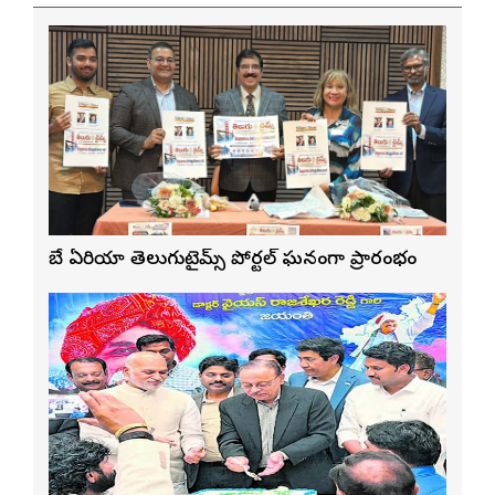
బే ఏరియా తెలుగుటైమ్స్ పోర్టల్ ఘనంగా ప్రారంభం