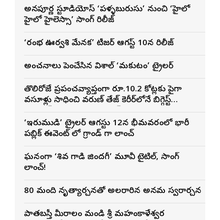
అన్నపూర్ణ స్టూడియోస్ ‘పళ్ళబురుసు’ నుంచి ‘హైలో
హైలో హైలెస్సా’ సాంగ్ రిలీజ్
‘రంభ ఊర్వశి మేనక’ టీజర్ ఆగస్ట్ 10న రిలీజ్
అంచనాలు పెంచేసిన విశాల్ ‘మకుటం’ ట్రైలర్
తొలిరోజే ప్రపంచవ్యాప్తంగా రూ.10.2 కోట్లకు పైగా
వసూళ్లు సాధించి వరుణ్ తేజ్ కెరీర్‌లోనే బిగ్గెస్ట్
ఓపెనింగ్‌గా నిలిచిన ‘కొరియన్ కనకరాజు’
‘ఇరుముడి’ ట్రైలర్ ఆగస్టు 12న భీమవరంలో భారీ
పబ్లిక్ ఈవెంట్ లో గ్రాండ్ గా లాంచ్
ఘనంగా ‘శివ గాడి జింద‌గీ’ మూవీ టైటిల్, సాంగ్
లాంచ్!
80 మంది నృత్యార్చనతో అలరారిన అన్నమ స్వరార్చన
పాతబస్తీ మీరాలం మండి శ్రీ మహంకాళేశ్వర