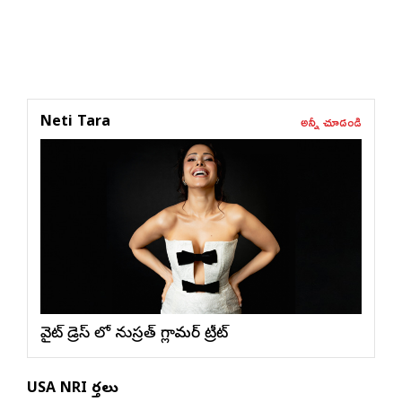
అన్నీ చూడండి
Neti Tara
వైట్ డ్రెస్ లో నుస్ర‌త్ గ్లామ‌ర్ ట్రీట్
USA NRI వార్తలు