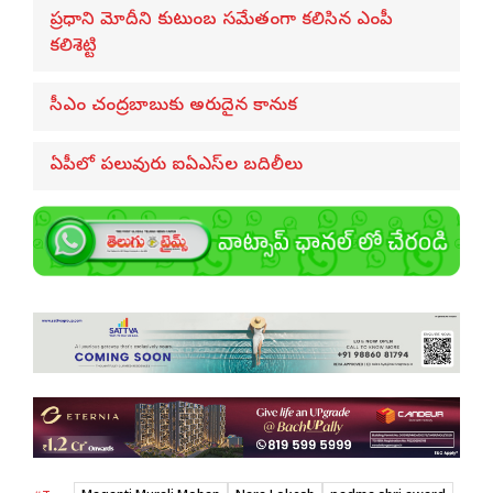
ప్రధాని మోదీని కుటుంబ సమేతంగా కలిసిన ఎంపీ
కలిశెట్టి
సీఎం చంద్రబాబుకు అరుదైన కానుక
ఏపీలో పలువురు ఐఏఎస్‌ల బదిలీలు