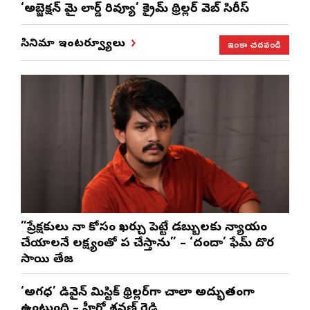
‘అబ్జెక్ష‌న్ మై లార్డ్ రివ్యూ’ క్రైమ్ థ్రిల్ల‌ర్ వెబ్ సిరీస్
ఇంకా చదవండి
సినిమా ఇంటర్వ్యూలు
”ప్రేక్షకులు నా కోసం ఖర్చు పెట్టే డబ్బులకు న్యాయం
చేయాలనే లక్ష్యంతో పని చేస్తాను” – ‘దందా’ ఫేమ్ దొర
సాయి తేజ
‘అగధ’ డివైన్ మిస్టిక్ థ్రిల్లర్‌గా చాలా అద్భుతంగా
ఉంటుంది – హీరో శ్రవణ్ రెడ్డి