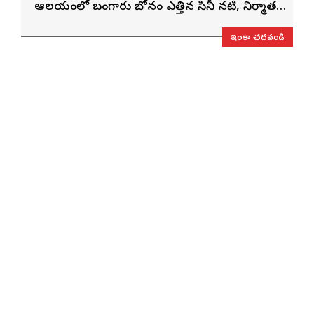
ఆలయంలో బంగారు బోనం ఎత్తిన సినీ నటి, నిర్మాత
నిహారిక కొణిదెల
ఇంకా చదవండి