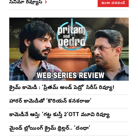
ఇంకా చదవండి
సినిమా రివ్యూస్
ప్రత్యేకం
రెడ్డి ప్రత్యేక లైవ్
‘ఉమెన్స్ ఫోరమ్’
కార
ళా’
షో
వేడుకలు
క్రైమ్ కామెడీ : ‘ప్రీతమ్ అండ్ పెడ్రో’ సిరీస్ రివ్యూ!
హారర్ కామెడీతో ‘కొరియన్ కనకరాజు’
కామెడీనే ఆస్తి: ‘గట్ట కుస్తీ 2’OTT మూవి రివ్యూ
మైండ్ బ్లోయింగ్ క్రైమ్ థ్రిల్లర్.. ‘దంధా’