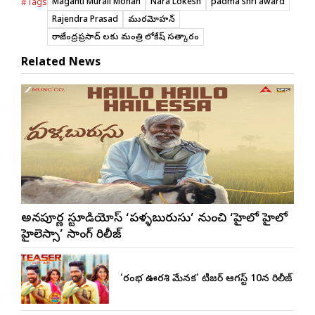
Maganti Murali Mohan
Nara Lokesh
padma shri award
#Tags
Rajendra Prasad
మురళీమోహన్
రాజేంద్రప్రసాద్ లకు మంత్రి లోకేష్ సత్కారం
Related News
అన్నపూర్ణ స్టూడియోస్ ‘పళ్ళబురుసు’ నుంచి ‘హైలో హైలో
హైలెస్సా’ సాంగ్ రిలీజ్
‘రంభ ఊర్వశి మేనక’ టీజర్ ఆగస్ట్ 10న రిలీజ్