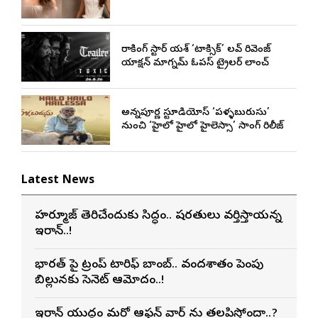
రాకింగ్ స్టార్ యశ్ ‘టాక్సిక్’ లవ్ రివెంజ్
యాక్షన్ మాగ్నమ్ ఓపస్‌ ట్రైలర్ లాంచ్
అన్నపూర్ణ స్టూడియోస్ ‘పళ్ళబురుసు’
నుంచి ‘హైలో హైలో హైలెస్సా’ సాంగ్ రిలీజ్
Latest News
హర్మూజ్ తెరిచేందుకు సిద్ధం.. షరతులు వర్తిస్తాయన్న
ఇరాన్..!
భారత్ పై ట్రంప్ టారిఫ్ బాంబ్.. వందశాతం పెంపు
బిల్లునకు సెనెట్ ఆమోదం..!
ఇరాన్ యుద్ధం మరో ఆఫ్గన్ వార్ ను తలపిస్తోందా..?