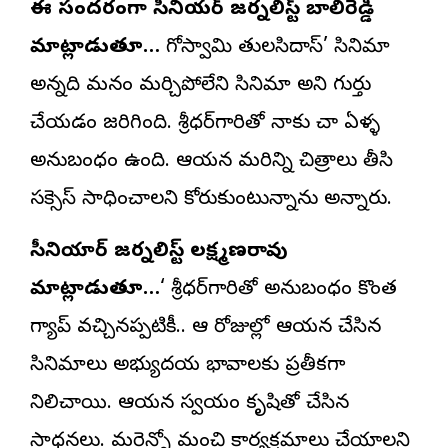
ఈ సందర్భంగా సీనియర్‌ జర్నలిస్ట్‌ బాలిరెడ్డి
మాట్లాడుతూ…
గోస్వామి తులసిదాస్‌’ సినిమా
అన్నది మనం మర్చిపోలేని సినిమా అని గుర్తు
చేయడం జరిగింది. శ్రీధర్‌గారితో నాకు చాలా ఏళ్ళ
అనుబంధం ఉంది. ఆయన మరిన్ని చిత్రాలు తీసి
సక్సెస్‌ సాధించాలని కోరుకుంటున్నాను అన్నారు.
సీనియార్‌ జర్నలిస్ట్‌ లక్ష్మణరావు
మాట్లాడుతూ…
‘ శ్రీధర్‌గారితో అనుబంధం కొంత
గ్యాప్‌ వచ్చినప్పటికీ.. ఆ రోజుల్లో ఆయన చేసిన
సినిమాలు అభ్యుదయ భావాలకు ప్రతీకగా
నిలిచాయి. ఆయన స్వయం కృషితో చేసిన
సాధనలు. మరెన్నో మంచి కార్యక్రమాలు చేయాలని