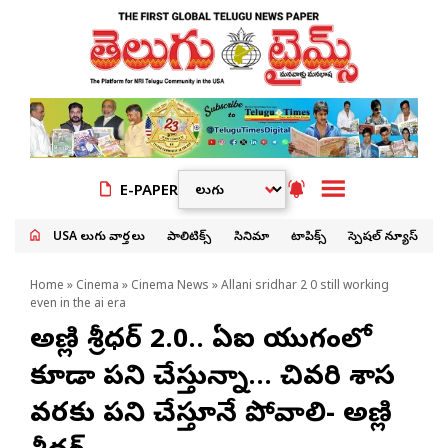
E-PAPER
USA తెలుగు వార్తలు
పాలిటిక్స్
సినిమా
టాపిక్స్
స్పెషల్ న్యూస్
Home
»
Cinema
»
Cinema News
» Allani sridhar 2 0 still working
even in the ai era
అల్లాణి శ్రీధర్‌ 2.0.. ఏఐ యుగంలో
కూడా పని చేస్తున్నా… చివరి శాస
వరకు పని చేస్తూనే పోవాలి- అల్లాణి