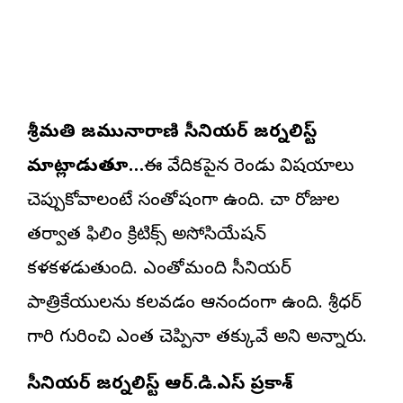
శ్రీమతి జమునారాణి సీనియర్‌ జర్నలిస్ట్‌
మాట్లాడుతూ…
ఈ వేదికపైన రెండు విషయాలు
చెప్పుకోవాలంటే సంతోషంగా ఉంది. చాలా రోజుల
తర్వాత ఫిలిం క్రిటిక్స్‌ అసోసియేషన్‌
కళకళలాడుతుంది. ఎంతోమంది సీనియర్‌
పాత్రికేయులను కలవడం ఆనందంగా ఉంది. శ్రీధర్‌
గారి గురించి ఎంత చెప్పినా తక్కువే అని అన్నారు.
సీనియర్‌ జర్నలిస్ట్‌ ఆర్‌.డి.ఎస్‌ ప్రకాశ్‌