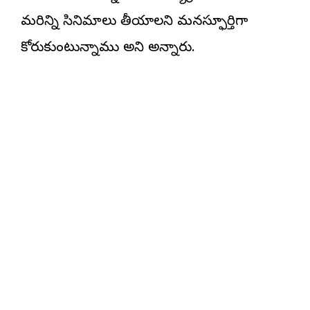
మరిన్ని సినిమాలు తీయాలని మనస్ఫూర్తిగా
కోరుకుంటున్నాము అని అన్నారు.