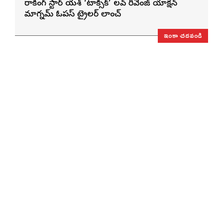
రాకింగ్ స్టార్ యశ్ ‘టాక్సిక్’ లవ్ రివెంజ్ యాక్షన్
మాగ్నమ్ ఓపస్‌ ట్రైలర్ లాంచ్
ఇంకా చదవండి