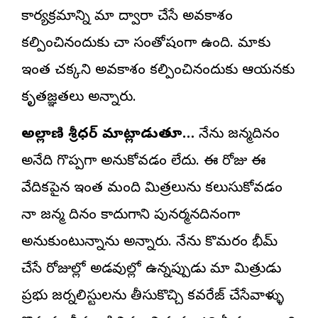
కార్యక్రమాన్ని మా ద్వారా చేసే అవకాశం
కల్పించినందుకు చాలా సంతోషంగా ఉంది. మాకు
ఇంత చక్కని అవకాశం కల్పించినందుకు ఆయనకు
కృతజ్ఞతలు అన్నారు.
అల్లాణి శ్రీధర్‌ మాట్లాడుతూ…
నేను జన్మదినం
అనేది గొప్పగా అనుకోవడం లేదు. ఈ రోజు ఈ
వేదికపైన ఇంత మంది మిత్రలును కలుసుకోవడం
నా జన్మ దినం కాదుగాని పునర్మనదినంగా
అనుకుంటున్నాను అన్నారు. నేను కొమరం భీమ్‌
చేసే రోజుల్లో అడవుల్లో ఉన్నప్పుడు మా మిత్రుడు
ప్రభు జర్నలిస్టులను తీసుకొచ్చి కవరేజ్‌ చేసేవాళ్ళు