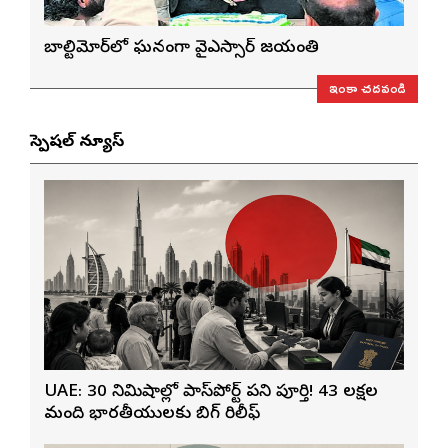
బాల్టిమోర్‌లో ఘనంగా వైఎస్సార్‌ జయంతి
ఇంకా చదవండి
స్పెషల్ న్యూస్
UAE: 30 నిమిషాల్లో పాస్‌పోర్ట్ పని పూర్తి! 43 లక్షల
మంది భారతీయులకు బిగ్ రిలీఫ్