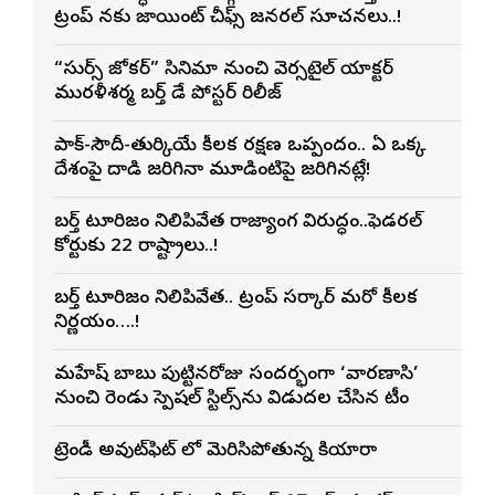
ట్రంప్ నకు జాయింట్ చీఫ్స్ జనరల్ సూచనలు..!
“సుధీర్స్ జోకర్” సినిమా నుంచి వెర్సటైల్ యాక్టర్
మురళీశర్మ బర్త్ డే పోస్టర్ రిలీజ్
పాక్-సౌదీ-తుర్కియే కీలక రక్షణ ఒప్పందం.. ఏ ఒక్క
దేశంపై దాడి జరిగినా మూడింటిపై జరిగినట్లే!
బర్త్ టూరిజం నిలిపివేత రాజ్యాంగ విరుద్ధం..ఫెడరల్
కోర్టుకు 22 రాష్ట్రాలు..!
బర్త్ టూరిజం నిలిపివేత.. ట్రంప్ సర్కార్ మరో కీలక
నిర్ణయం….!
మహేష్ బాబు పుట్టినరోజు సందర్భంగా ‘వారణాసి’
నుంచి రెండు స్పెషల్ స్టిల్స్‌ను విడుదల చేసిన టీం
ట్రెండీ అవుట్‌ఫిట్ లో మెరిసిపోతున్న కియారా