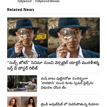
tollywood
Tollywood Movies
Related News
“సుధీర్స్ జోకర్” సినిమా నుంచి వెర్సటైల్ యాక్టర్ మురళీశర్మ
బర్త్ డే పోస్టర్ రిలీజ్
మహేష్ బాబు పుట్టినరోజు సందర్భంగా
‘వారణాసి’ నుంచి రెండు స్పెషల్ స్టిల్స్‌ను
విడుదల చేసిన టీం
ట్రెండీ అవుట్‌ఫిట్ లో మెరిసిపోతున్న కియారా