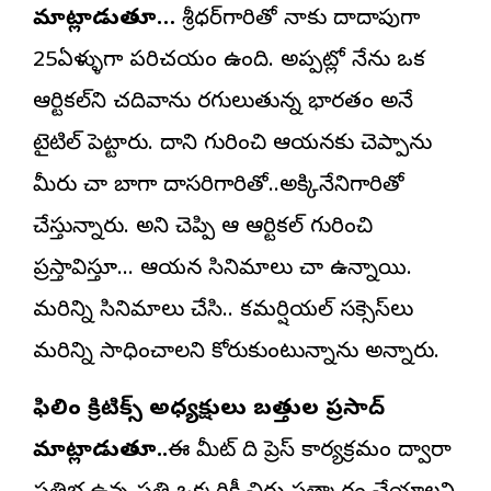
మాట్లాడుతూ…
శ్రీధర్‌గారితో నాకు దాదాపుగా
25ఏళ్ళుగా పరిచయం ఉంది. అప్పట్లో నేను ఒక
ఆర్టికల్‌ని చదివాను రగులుతున్న భారతం అనే
టైటిల్‌ పెట్టారు. దాని గురించి ఆయనకు చెప్పాను
మీరు చాలా బాగా దాసరిగారితో..అక్కినేనిగారితో
చేస్తున్నారు. అని చెప్పి ఆ ఆర్టికల్‌ గురించి
ప్రస్తావిస్తూ… ఆయన సినిమాలు చాలా ఉన్నాయి.
మరిన్ని సినిమాలు చేసి.. కమర్షియల్‌ సక్సెస్‌లు
మరిన్ని సాధించాలని కోరుకుంటున్నాను అన్నారు.
ఫిలిం క్రిటిక్స్‌ అధ్యక్షులు బత్తుల ప్రసాద్‌
మాట్లాడుతూ..
ఈ మీట్‌ ది ప్రెస్‌ కార్యక్రమం ద్వారా