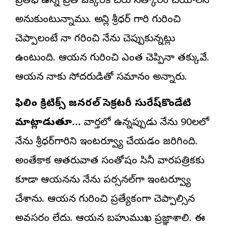
ప్రతిభ ఉన్న ప్రతి ఒక్కరికీ చిరు సత్కారం చేయాలని
అనుకుంటున్నాము. అల్లాని శ్రీధర్‌ గారి గురించి
చెప్పాలంటే నా గరించి నేను చెప్పుకున్నట్లు
ఉంటుంది. ఆయన గురించి ఎంత చెప్పినా తక్కువే.
ఆయన నాకు సోదరుడితో సమానం అన్నారు.
ఫిలిం క్రిటిక్స్‌ జనరల్‌ సెక్రటరీ సురేష్‌కొండేటి
మాట్లాడుతూ…
వార్తలో ఉన్నప్పుడు నేను 90లలో
నేను శ్రీధర్‌గారిని ఇంటర్వ్యూ చేయడం జరిగింది.
అంతేకాక ఆతరువాత సంతోషం సినీ వారపత్రికకు
కూడా ఆయనను నేను పర్సనల్‌గా ఇంటర్వ్యూ
చేశాను. ఆయన గురించి ప్రత్యేకంగా చెప్పాల్సిన
అవసరం లేదు. ఆయన బహుముఖ ప్రజ్ఞాశాలి. ఈ