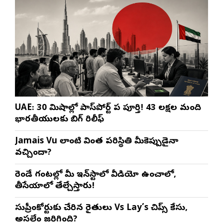
UAE: 30 నిమిషాల్లో పాస్‌పోర్ట్ పని పూర్తి! 43 లక్షల మంది
భారతీయులకు బిగ్ రిలీఫ్
Jamais Vu లాంటి వింత పరిస్థితి మీకెప్పుడైనా
వచ్చిందా?
రెండే గంటల్లో మీ ఇన్‌స్టాలో వీడియో ఉంచాలో,
తీసేయాలో తేల్చేస్తారు!
సుప్రీంకోర్టుకు చేరిన రైతులు Vs Lay’s చిప్స్‌ కేసు,
అసలేం జరిగింది?