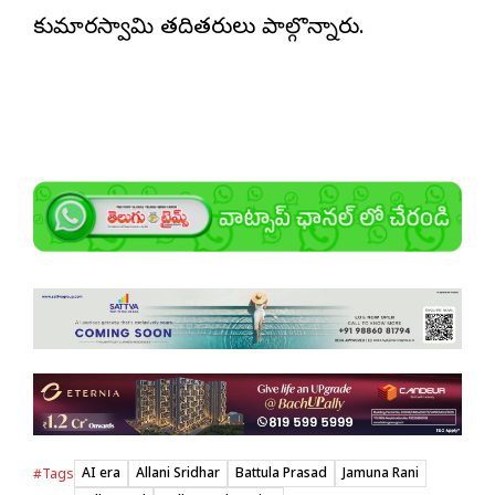
కుమారస్వామి తదితరులు పాల్గొన్నారు.
AI era
Allani Sridhar
Battula Prasad
Jamuna Rani
#Tags