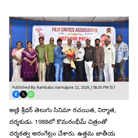
Published By: Rambabu Varma
June 22, 2026 / 08:35 PM IST
అల్లాణి శ్రీధర్ తెలుగు సినిమా రచయిత, నిర్మాత,
దర్శకుడు. 1988లో కొమరంభీమ్ చిత్రంతో
దర్శకత్వ అరంగేట్రం చేశారు. ఉత్తమ జాతీయ