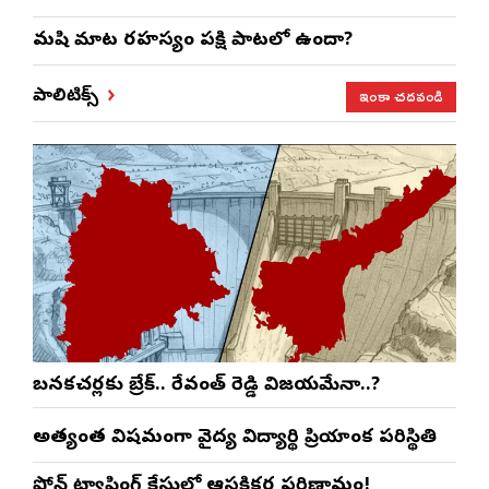
మనిషి మాట రహస్యం పక్షి పాటలో ఉందా?
ఇంకా చదవండి
పాలిటిక్స్
బనకచర్లకు బ్రేక్.. రేవంత్ రెడ్డి విజయమేనా..?
అత్యంత విషమంగా వైద్య విద్యార్థిని ప్రియాంక పరిస్థితి
ఫోన్ ట్యాపింగ్ కేసులో ఆసక్తికర పరిణామం!