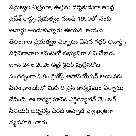
సమైక్యత చిత్రంగా, ఉత్తమ దర్శకుడుగా ఆంధ్ర
ప్రదేశ్ రాష్ట్ర ప్రభుత్వం నుండి 1990లో నంది
అవార్డు అందుకున్నారు ఈయన. ఆయన
తెలంగాణ ప్రభుత్వం ఏర్పాటు చేసిన గద్దర్‌ అవార్డ్స్‌
విధివిధానాల కమిటీలో సభ్యునిగా పని చేశాడు.
జూన్‌ 24.6.2026 అల్లాణి శ్రీధర్‌ పుట్టినరోజు
సందర్భంగా ఫిలిం క్రిటిక్స్‌ అసోసియేషన్‌ ఆయనకు
ఫిలింఛాంబర్‌లో మీట్‌ ది ప్రెస్‌ కార్యక్రమం ఏర్పాటు
చేసింది. ఈ కార్యక్రమానికి ఎగ్జిక్యూటివ్‌ మెంబర్‌
సీనియర్‌ జర్నలిస్ట్‌ ధీరజ్‌ అప్పాజీ వ్యాఖ్యతగా
వ్యవహరించారు.