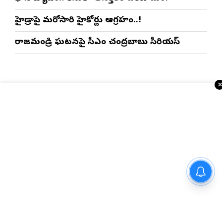
హైడ్రాపై మరోసారి హైకోర్టు ఆగ్రహం..!
రాజమండ్రి ఘటనపై సీఎం చంద్రబాబు సీరియస్
సైబర్ మోసాలు, డిజిటల్ అరెస్టులపై
సుప్రీంకోర్టు కొరడా.. ఆర్‌బీఐకి కీలక
ఆదేశాలు