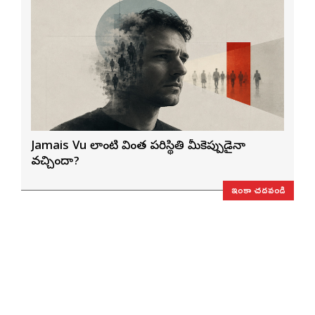
Jamais Vu లాంటి వింత పరిస్థితి మీకెప్పుడైనా
వచ్చిందా?
ఇంకా చదవండి