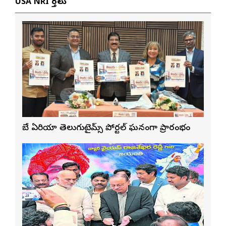
USA NRI వార్తలు
బే ఏరియా తెలుగుటైమ్స్ పోర్టల్ ఘనంగా ప్రారంభం