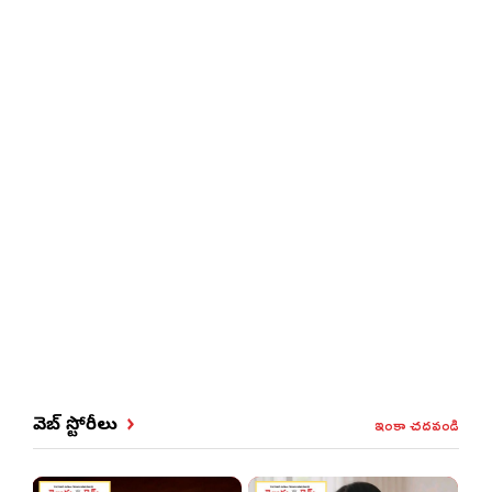
ఇంకా చదవండి
వెబ్ స్టోరీలు