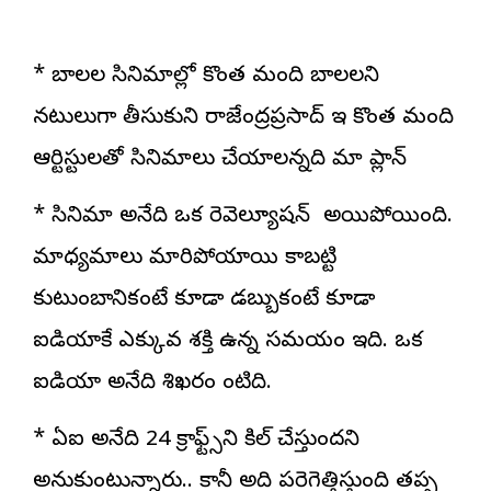
* బాలల సినిమాల్లో కొంత మంది బాలలని
నటులుగా తీసుకుని రాజేంద్రప్రసాద్‌ ఇలా కొంత మంది
ఆర్టిస్టులతో సినిమాలు చేయాలన్నది మా ప్లాన్‌
* సినిమా అనేది ఒక రెవెల్యూషన్‌ లా అయిపోయింది.
మాధ్యమాలు మారిపోయాయి కాబట్టి
కుటుంబానికంటే కూడా డబ్బుకంటే కూడా
ఐడియాకే ఎక్కువ శక్తి ఉన్న సమయం ఇది. ఒక
ఐడియా అనేది శిఖరం లాంటిది.
* ఏఐ అనేది 24 క్రాఫ్ట్స్‌ని కిల్‌ చేస్తుందని
అనుకుంటున్నారు.. కానీ అది పరెగెత్తిస్తుంది తప్ప