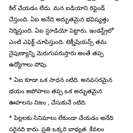
కిల్‌ చేయడం లేదు. మన ఐడియాని రిఫైండ్‌
చేస్తుంది. ఏఐ అనేది అద్భుతమైన భవిష్యత్తు
నిర్మిస్తుంది. ఏఐ స్టూడియో పెట్టారు. ఇండస్ట్రీలో
ఎలాంటి ఎఫెక్ట్‌ చూపిస్తుంది. టెక్నీషియన్స్‌ తమ
నైపుణ్యాన్ని మెరుగుపరుస్తారు అంతే తప్ప
ఉద్యోగాలు పోవు.
* ఏఐ కూడా ఒక సాధన లాంటిది. అనవసరమైన
భయం అపోహలు తప్ప ఒక అద్భుతమైన
ఊహలను నిజం , చేసుకునే లాంటిది.
* పిల్లలకు సినిమాలు లేకుండా చేయడం అనేది
సరైనది కాదు. ప్రతి ఒక్కరి బాధ్యత. కేవలం