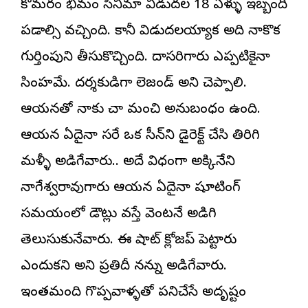
కొమరం భీమం సినిమా విడుదల 18 ఏళ్ళు ఇబ్బంది
పడాల్సి వచ్చింది. కానీ విడుదలయ్యాక అది నాకొక
గుర్తింపుని తీసుకొచ్చింది. దాసరిగారు ఎప్పటికైనా
సింహమే. దర్శకుడిగా లెజండ్‌ అని చెప్పాలి.
ఆయనతో నాకు చాలా మంచి అనుబంధం ఉంది.
ఆయన ఏదైనా సరే ఒక సీన్‌ని డైరెక్ట్‌ చేసి తిరిగి
మళ్ళీ అడిగేవారు.. అదే విధంగా అక్కినేని
నాగేశ్వరావుగారు ఆయన ఏదైనా షూటింగ్‌
సమయంలో డౌట్లు వస్తే వెంటనే అడిగి
తెలుసుకునేవారు. ఈ షాట్‌ క్లోజప్‌ పెట్టారు
ఎందుకని అని ప్రతిదీ నన్ను అడిగేవారు.
ఇంతమంది గొప్పవాళ్ళతో పనిచేసే అదృష్టం