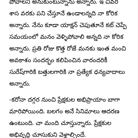
పోవాలని అనుకుంటున్నాను అన్నారు. ఇలా చివరి
శాస వరకు పని చేస్తూనే ఉండాలన్నది నా కోరిక
అన్నారు. నేను కూడా యాక్షన్‌ చెపుతూనే కట్‌ చెప్పే
సమయంలో మనం వెళ్ళిపోవాలి అన్నది నా కోరిక
అన్నారు. ప్రతి రోజు కొత్త రోజే మనకు ఇంత మంచి
అవకాశం సందర్భం కలిపించిన వారందరికీ
సురేష్‌గారికి బత్తులగారికి నా ప్రత్యేక ధన్యవాదాలు
అన్నారు.
-కరోనా దగ్గర నుంచి ప్రేక్షకుల అభిప్రాయాం బాగా
మారిపోయింది. బలగం అనే సినిమాలు ఆదరణ
ఉంటుంది. చాలా మంది చూస్తున్నారు. ప్రేక్షకుల
అభివృద్ధి చూసుకుని వెళ్లాల్సిందే.