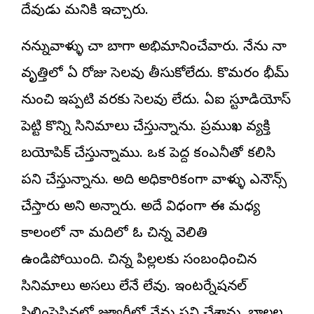
దేవుడు మనికి ఇచ్చారు.
నన్నువాళ్ళు చాలా బాగా అభిమానించేవారు. నేను నా
వృత్తిలో ఏ రోజు సెలవు తీసుకోలేదు. కొమరం భీమ్‌
నుంచి ఇప్పటి వరకు సెలవు లేదు. ఏఐ స్టూడియోస్‌
పెట్టి కొన్ని సినిమాలు చేస్తున్నాను. ప్రముఖ వ్యక్తి
బయోపిక్‌ చేస్తున్నాము. ఒక పెద్ద కంఎనీతో కలిసి
పని చేస్తున్నాను. అది అధికారికంగా వాళ్ళు ఎనౌన్స్‌
చేస్తారు అని అన్నారు. అదే విధంగా ఈ మధ్య
కాలంలో నా మదిలో ఓ చిన్న వెలితి
ఉండిపోయింది. చిన్న పిల్లలకు సంబంధించిన
సినిమాలు అసలు లేనే లేవు. ఇంటర్నేషనల్‌