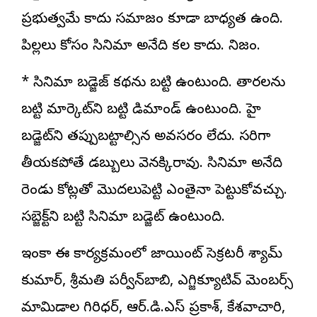
ప్రభుత్వమే కాదు సమాజం కూడా బాధ్యత ఉంది.
పిల్లలు కోసం సినిమా అనేది కల కాదు. నిజం.
* సినిమా బడ్జెజ్‌ కథను బట్టి ఉంటుంది. తారలను
బట్టి మార్కెట్‌ని బట్టి డిమాండ్‌ ఉంటుంది. హై
బడ్జెట్‌ని తప్పుబట్టాల్సిన అవసరం లేదు. సరిగా
తీయకపోతే డబ్బులు వెనక్కిరావు. సినిమా అనేది
రెండు కోట్లతో మొదలుపెట్టి ఎంతైనా పెట్టుకోవచ్చు.
సబ్జెక్ట్‌ని బట్టి సినిమా బడ్జెట్‌ ఉంటుంది.
ఇంకా ఈ కార్యక్రమంలో జాయింట్‌ సెక్రటరీ శ్యామ్‌
కుమార్‌, శ్రీమతి పర్వీన్‌బాబి, ఎగ్జిక్యూటివ్‌ మెంబర్స్‌
మామిడాల గిరిధర్‌, ఆర్‌.డి.ఎస్‌ ప్రకాశ్‌, కేశవాచారి,