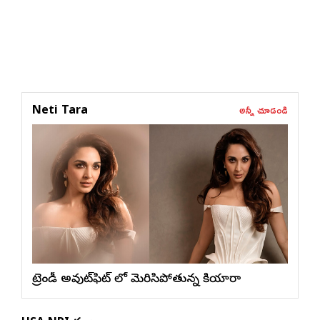
అన్నీ చూడండి
Neti Tara
ట్రెండీ అవుట్‌ఫిట్ లో మెరిసిపోతున్న కియారా