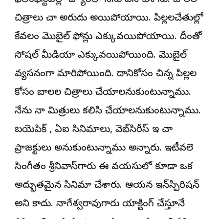
ఫిలింఫెస్టివల్లో జ్యూరీలో నేను పని చేశాను. బాలల
చిత్రాలు చాలా అరుదు అయిపోయాయి. పిల్లలచేతుల్లో
కేవలం మొబైల్‌ ఫోన్లు ఎక్కువయిపోయాయి. దీంతో
సోషల్‌ మీడియా ఎక్కువయిపోయింది. మొబైల్‌
వ్యసనంగా మారిపోయింది. దానికోసం చిన్న పిల్లల
కోసం బాలల చిత్రాలు చేయాలనుకుంటున్నాము.
నేను నా మిత్రులు కలిసి చేయాలనుకుంటున్నాము.
బయెపిక్‌ , ఏఐ సినిమాలు, వెబ్‌సిరీస్‌ ఇలా చాలా
ప్రాజక్టులు అనుకుంటున్నాము అన్నారు. ఇటీవలె
సింగీతం శ్రీనివాస్‌గారు ఈ వయసులో కూడా ఒక
అద్భుతమైన సినిమా చేశారు. ఆయన ఇన్‌స్పిరిషన్‌
అని కాదు. నాగేశ్వరావుగారు యాక్టింగ్‌ చేస్తూనే