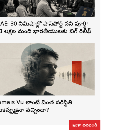
AE: 30 నిమిషాల్లో పాస్‌పోర్ట్ పని పూర్తి!
3 లక్షల మంది భారతీయులకు బిగ్ రిలీఫ్
amais Vu లాంటి వింత పరిస్థితి
ీకెప్పుడైనా వచ్చిందా?
ఇంకా చదవండి