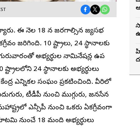
జ
ఆ
IST
స
య్యారు. ఈ నెల 18 న జరగాల్సిన
రాజ్యసభ
ఉ
భ
రీవం జరిగింది. 10 రాష్ట్రాలు, 24 స్థానాలకు
హ
ురువారంతో అభ్యర్థుల నామినేషన్ల ఉప
ద
గ
్ట్రాలలోని 24 స్థానాలకు అభ్యర్థులు
కేంద్ర ఎన్నికల సంఘం ప్రకటించింది. వీరిలో
 ఐదుగురు, టీడీపీ నుంచి ముగ్గురు, జనసేన
రాష్ట్రలో ఎన్సీపీ నుంచి ఒకరు ఏకగ్రీవంగా
ే కూటమి నుంచే 18 మంది అభ్యర్థులు