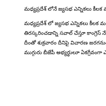
మధ్యప్రదేశ్ లోనే రాజ్యసభ ఎన్నికలు కీలక
మధ్యప్రదేశ్ లో రాజ్యసభ ఎన్నికలు కీల
తిరస్కరించడాన్ని సవాల్ చేస్తూ కాంగ్రెస్ 
దీంతో శుక్రవారం దీనిపై విచారణ జరగన
ముగ్గురు బీజేపీ అభ్యర్థులూ ఏకగ్రీవంగా 