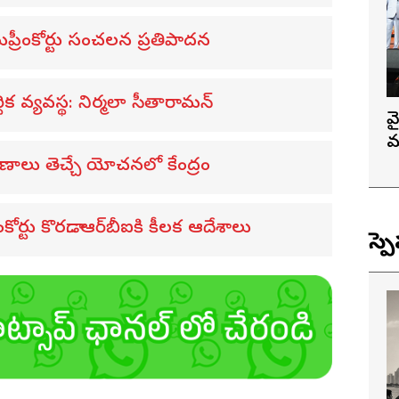
ుప్రీంకోర్టు సంచలన ప్రతిపాదన
థిక వ్యవస్థ: నిర్మలా సీతారామన్
వ
మ
ాణాలు తెచ్చే యోచనలో కేంద్రం
ోర్టు కొరడా.. ఆర్‌బీఐకి కీలక ఆదేశాలు
స్ప