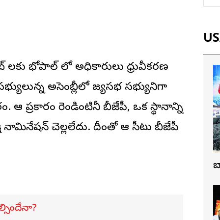
USA
వట్ లకు భోపాల్ లో అధికారులు ధ్రువీకరణ
యులున్న అసెంబ్లీలో రాజ్యసభ సభ్యునిగా
. ఆ ప్రకారం రెండింటినీ బీజేపీ, ఒక స్థానాన్ని
క్షి నామినేషన్ చెల్లలేదు. దీంతో ఆ సీటు బీజేపీ
బ
ల్సిందేనా?