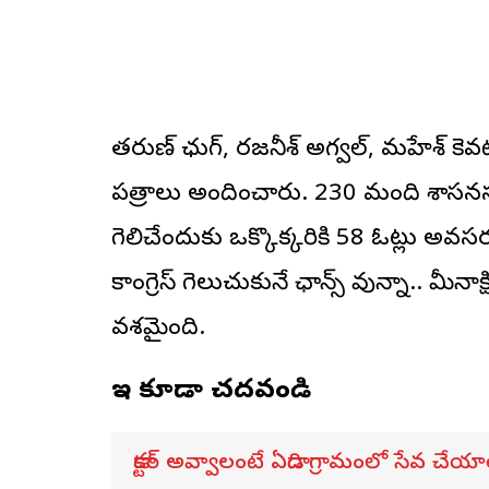
తరుణ్ ఛుగ్, రజనీశ్ అగర్వాల్, మహేశ్ కె
పత్రాలు అందించారు. 230 మంది శాసనసభ్
గెలిచేందుకు ఒక్కొక్కరికి 58 ఓట్లు అవసరం
కాంగ్రెస్ గెలుచుకునే ఛాన్స్ వున్నా.. మీనా
వశమైంది.
ఇవి కూడా చదవండి
డాక్టర్ అవ్వాలంటే ఏడాది గ్రామంలో సేవ చేయా