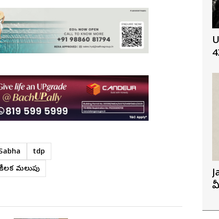
U
4
 Sabha
tdp
లో కీలక మలుపు
J
మ