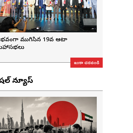
ైభవంగా ముగిసిన 19వ ఆటా
హాసభలు
ఇంకా చదవండి
ెషల్ న్యూస్