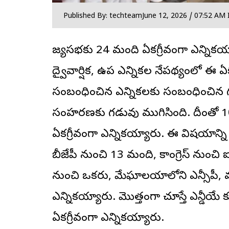
Published By: techteam
June 12, 2026 / 07:52 AM 
రాజ్యసభకు 24 మంది ఏకగ్రీవంగా ఎన్నిక
ద్వైవార్షిక, ఉప ఎన్నికల నేపథ్యంలో ఈ ఏకగ్
సంబంధించిన ఎన్నికలకు సంబంధించిన గ
సంహరణకు గడువు ముగిసింది. దీంతో 10 రాష
ఏకగ్రీవంగా ఎన్నికయ్యారు. ఈ విషయాన్ని 
బీజేపీ నుంచి 13 మంది, కాంగ్రెస్ నుంచి
నుంచి ఒకరు, మేఘాలయాలోని ఎన్సీపీ, మహా
ఎన్నికయ్యారు. మొత్తంగా చూస్తే ఎన్డీయ
ఏకగ్రీవంగా ఎన్నికయ్యారు.