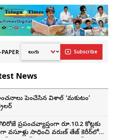
-PAPER
Subscribe
test News
ంచనాలు పెంచేసిన విశాల్ ‘మకుటం’
్రైలర్
ొలిరోజే ప్రపంచవ్యాప్తంగా రూ.10.2 కోట్లకు
ైగా వసూళ్లు సాధించి వరుణ్ తేజ్ కెరీర్‌లోనే