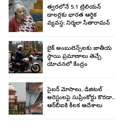
త్వరలోనే 5.1 ట్రిలియన్
డాలర్లకు భారత ఆర్థిక
వ్యవస్థ: నిర్మలా సీతారామన్
బైక్ అంబులెన్స్‌లకు జాతీయ
స్థాయి ప్రమాణాలు తెచ్చే
యోచనలో కేంద్రం
సైబర్ మోసాలు, డిజిటల్
అరెస్టులపై సుప్రీంకోర్టు కొరడా..
ఆర్‌బీఐకి కీలక ఆదేశాలు