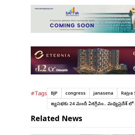
#Tags
BJP
congress
janasena
Rajya
రాజ్యసభకు 24 మందీ ఏకగ్రీవం.. మధ్యప్రదేశ్ 
Related News