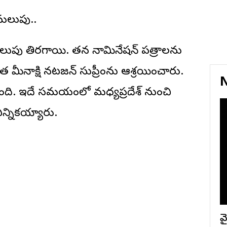
 మలుపు..
క మలుపు తిరగాయి. తన నామినేషన్ పత్రాలను
నేత మీనాక్షి నటరాజన్ సుప్రీంను ఆశ్రయించారు.
N
ుంది. ఇదే సమయంలో మధ్యప్రదేశ్ నుంచి
ఎన్నికయ్యారు.
వై