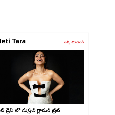
eti Tara
అన్నీ చూడండి
ట్ డ్రెస్ లో నుస్ర‌త్ గ్లామ‌ర్ ట్రీట్