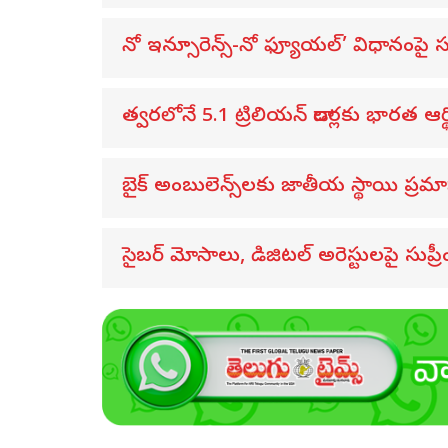
నో ఇన్సూరెన్స్-నో ఫ్యూయల్’ విధానంపై స
త్వరలోనే 5.1 ట్రిలియన్ డాలర్లకు భారత ఆర్
బైక్ అంబులెన్స్‌లకు జాతీయ స్థాయి ప్రమ
సైబర్ మోసాలు, డిజిటల్ అరెస్టులపై సుప్రీంక