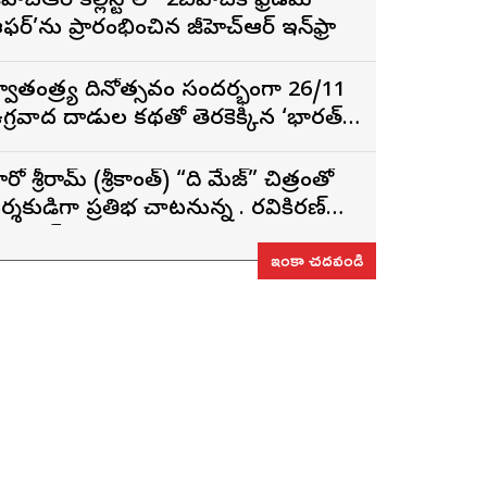
ీహెచ్ఆర్ కల్లిస్టోలో ‘2బీహెచ్‌కే ఫ్రీడమ్
ఫర్’ను ప్రారంభించిన జీహెచ్ఆర్ ఇన్‌ఫ్రా
్వాతంత్ర్య దినోత్సవం సందర్భంగా 26/11
గ్రవాద దాడుల కథతో తెరకెక్కిన ‘భారత్
ాగ్య విధాత’
ీరో శ్రీరామ్ (శ్రీకాంత్) “ది మేజ్” చిత్రంతో
ర్శకుడిగా ప్రతిభ చాటనున్న డా. రవికిరణ్
డలాయ్
ఇంకా చదవండి