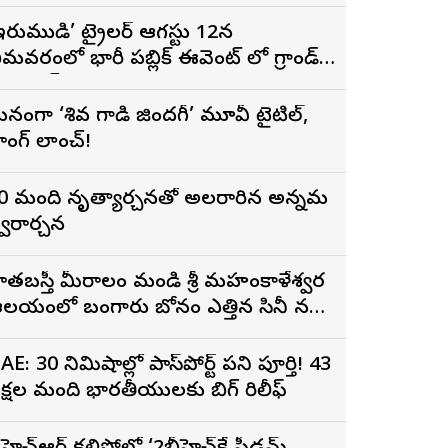
ిగ్గెస్ట్ ఓపెనింగ్‌గా నిలిచిన ‘కొరియన్
నకరాజు’
ఇరుముడి’ ట్రైలర్ ఆగస్టు 12న
ీమవరంలో భారీ పబ్లిక్ ఈవెంట్ లో గ్రాండ్
ా లాంచ్
నంగా ‘శివ గాడి జింద‌గీ’ మూవీ టైటిల్,
ాంగ్ లాంచ్!
0 మంది నృత్యార్చనతో అలరారిన అన్నమ
్వరార్చన
ాతబస్తీ మీరాలం మండి శ్రీ మహంకాళేశ్వర
లయంలో బంగారు బోనం ఎత్తిన సినీ నటి,
ిర్మాత నిహారిక కొణిదెల
AE: 30 నిమిషాల్లో పాస్‌పోర్ట్ పని పూర్తి! 43
క్షల మంది భారతీయులకు బిగ్ రిలీఫ్