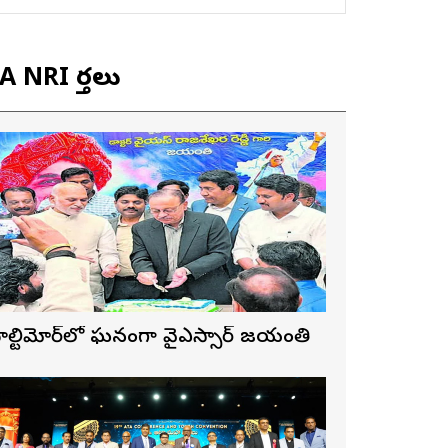
 NRI వార్తలు
ాల్టిమోర్‌లో ఘనంగా వైఎస్సార్‌ జయంతి