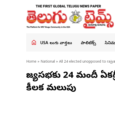
USA తెలుగు వార్తలు
పాలిటిక్స్
సినిమ
Home
»
National
» All 24 elected unopposed to rajy
రాజ్యసభకు 24 మందీ ఏకగ్ర
కీలక మలుపు