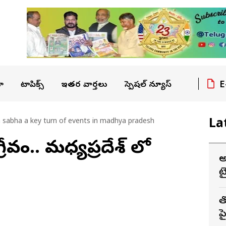
E
ా
టాపిక్స్
ఇతర వార్తలు
స్పెషల్ న్యూస్
La
a sabha a key turn of events in madhya pradesh
ీవం.. మధ్యప్రదేశ్ లో
అ
ట
త
ప