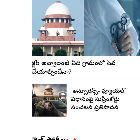
డాక్టర్ అవ్వాలంటే ఏడాది గ్రామంలో సేవ
చేయాల్సిందేనా?
నో ఇన్సూరెన్స్-నో ఫ్యూయల్’
విధానంపై సుప్రీంకోర్టు
సంచలన ప్రతిపాదన