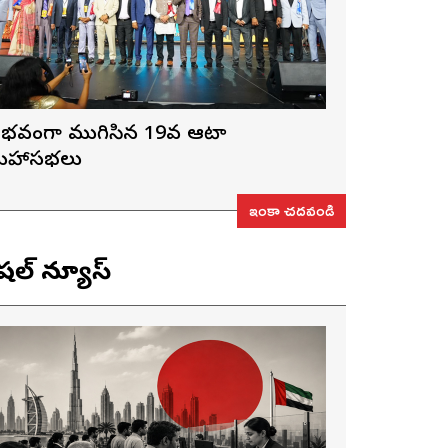
ైభవంగా ముగిసిన 19వ ఆటా
హాసభలు
ఇంకా చదవండి
ెషల్ న్యూస్