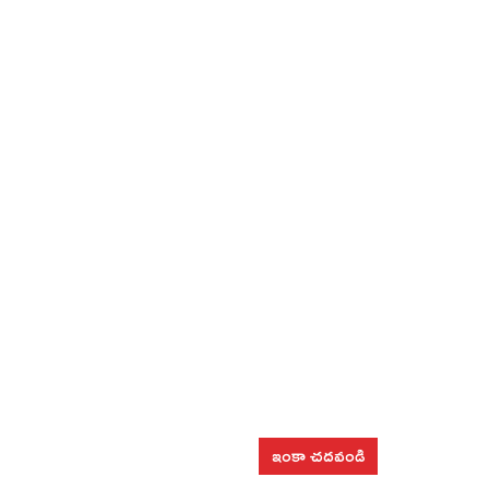
ఇంకా చదవండి