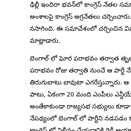
ఢిల్లీ ఇందిరా భవన్‌లో కాంగ్రెస్ నేతల 
అంశాలపై కాంగ్రెస్ అగ్రనేతలు చర్చించ
కొనసాగింది. ఈ సమావేశంలో చర్చించిన వ
మాట్లాడారు.
బెంగాల్ లో ఘోర పరాభవం తర్వాత తృణమూ
పరాభవం రోజు తర్వాతి నుంచే ఆ పార్టీ న
తిరుగుబాటు బావుటా ఎగరేస్తున్నారు. ఆ ప
పాటు, ఏకంగా 20 మంది ఎంపీలు ఎన్డీయేల
అంతేకాకుండా రాజ్యసభ సభ్యులు కూడా పార్ట
నేపథ్యంలో బెంగాల్ లో పార్టీని నడపడ