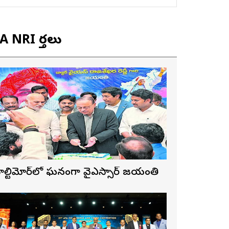
 NRI వార్తలు
ాల్టిమోర్‌లో ఘనంగా వైఎస్సార్‌ జయంతి