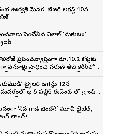
రంభ ఊర్వశి మేనక’ టీజర్ ఆగస్ట్ 10న
ిలీజ్
ంచనాలు పెంచేసిన విశాల్ ‘మకుటం’
్రైలర్
ొలిరోజే ప్రపంచవ్యాప్తంగా రూ.10.2 కోట్లకు
ైగా వసూళ్లు సాధించి వరుణ్ తేజ్ కెరీర్‌లోనే
ిగ్గెస్ట్ ఓపెనింగ్‌గా నిలిచిన ‘కొరియన్
నకరాజు’
ఇరుముడి’ ట్రైలర్ ఆగస్టు 12న
ీమవరంలో భారీ పబ్లిక్ ఈవెంట్ లో గ్రాండ్
ా లాంచ్
నంగా ‘శివ గాడి జింద‌గీ’ మూవీ టైటిల్,
ాంగ్ లాంచ్!