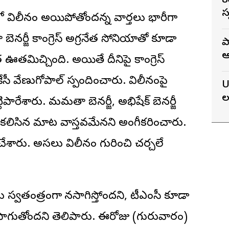
8
స
 విలీనం అయిపోతోందన్న వార్తలు భారీగా
ెనర్జీ కాంగ్రెస్ అగ్రనేత సోనియాతో కూడా
ప
ఆ
ఊతమిచ్చింది. అయితే దీనిపై కాంగ్రెస్
న
కేసీ వేణుగోపాల్ స్పందించారు. విలీనంపై
U
ల
ట్టిపారేశారు. మమతా బెనర్జీ, అభిషేక్ బెనర్జీ
 కలిసిన మాట వాస్తవమేనని అంగీకరించారు.
ేశారు. అసలు విలీనం గురించి చర్చలే
 స్వతంత్రంగా కొనసాగిస్తోందని, టీఎంసీ కూడా
 సాగుతోందని తెలిపారు. ఈరోజు (గురువారం)