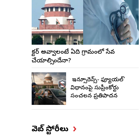
డాక్టర్ అవ్వాలంటే ఏడాది గ్రామంలో సేవ
చేయాల్సిందేనా?
నో ఇన్సూరెన్స్-నో ఫ్యూయల్’
విధానంపై సుప్రీంకోర్టు
సంచలన ప్రతిపాదన
వెబ్ స్టోరీలు