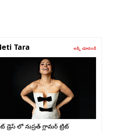
eti Tara
అన్నీ చూడండి
ట్ డ్రెస్ లో నుస్ర‌త్ గ్లామ‌ర్ ట్రీట్