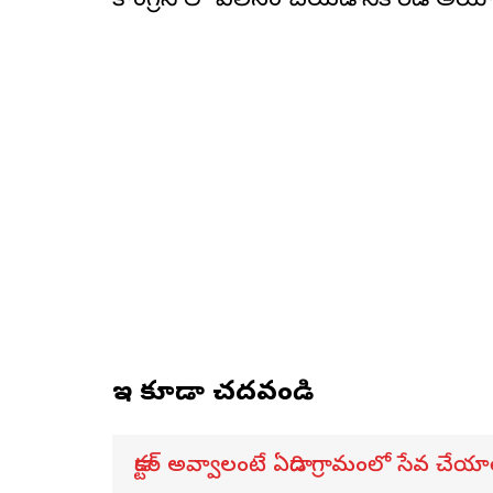
కాంగ్రెస్ లో విలీనం చేయడానికి రెడీ అయ్
ఇవి కూడా చదవండి
డాక్టర్ అవ్వాలంటే ఏడాది గ్రామంలో సేవ చేయా