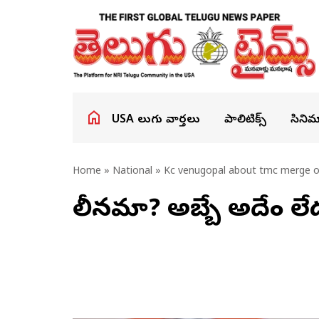
USA తెలుగు వార్తలు
పాలిటిక్స్
సినిమ
Home
»
National
» Kc venugopal about tmc merge o
విలీనమా? అబ్బే అదేం లేద