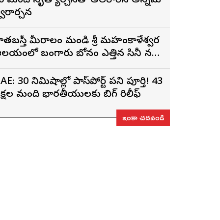
0 మంది నృత్యార్చనతో అలరారిన అన్నమ
్వరార్చన
ాతబస్తీ మీరాలం మండి శ్రీ మహంకాళేశ్వర
లయంలో బంగారు బోనం ఎత్తిన సినీ నటి,
ిర్మాత నిహారిక కొణిదెల
AE: 30 నిమిషాల్లో పాస్‌పోర్ట్ పని పూర్తి! 43
క్షల మంది భారతీయులకు బిగ్ రిలీఫ్
ఇంకా చదవండి