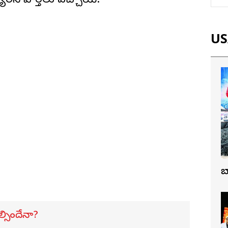
యారని వార్తలు వచ్చాయి.
USA
బ
ల్సిందేనా?