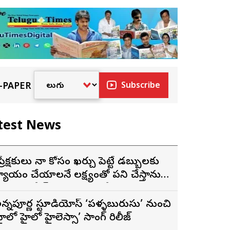
-PAPER
Subscribe
test News
ప్రేక్షకులు నా కోసం ఖర్చు పెట్టే డబ్బులకు
్యాయం చేయాలనే లక్ష్యంతో పని చేస్తాను”
 ‘దందా’ ఫేమ్ దొర సాయి తేజ
న్నపూర్ణ స్టూడియోస్ ‘పళ్ళబురుసు’ నుంచి
హైలో హైలో హైలెస్సా’ సాంగ్ రిలీజ్