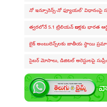
నో ఇన్సూరెన్స్-నో ఫ్యూయల్’ విధానంపై స
త్వరలోనే 5.1 ట్రిలియన్ డాలర్లకు భారత ఆర్
బైక్ అంబులెన్స్‌లకు జాతీయ స్థాయి ప్రమ
సైబర్ మోసాలు, డిజిటల్ అరెస్టులపై సుప్రీంక