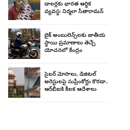
డాలర్లకు భారత ఆర్థిక
వ్యవస్థ: నిర్మలా సీతారామన్
బైక్ అంబులెన్స్‌లకు జాతీయ
స్థాయి ప్రమాణాలు తెచ్చే
యోచనలో కేంద్రం
సైబర్ మోసాలు, డిజిటల్
అరెస్టులపై సుప్రీంకోర్టు కొరడా..
ఆర్‌బీఐకి కీలక ఆదేశాలు