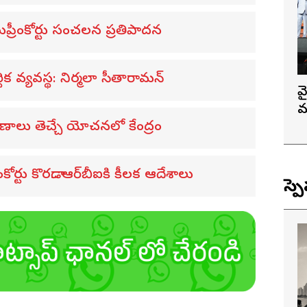
ుప్రీంకోర్టు సంచలన ప్రతిపాదన
థిక వ్యవస్థ: నిర్మలా సీతారామన్
వ
మ
ాణాలు తెచ్చే యోచనలో కేంద్రం
ోర్టు కొరడా.. ఆర్‌బీఐకి కీలక ఆదేశాలు
స్ప