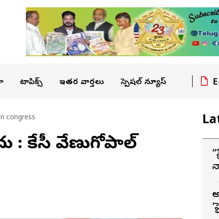
E
ా
టాపిక్స్
ఇతర వార్తలు
స్పెషల్ న్యూస్
La
n congress
ు : కేసీ వేణుగోపాల్
”
న
–
అ
‘