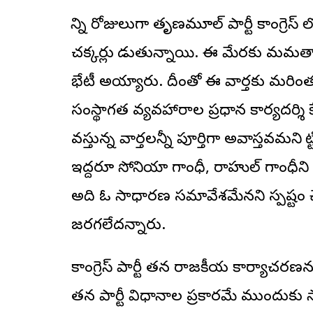
కొన్ని రోజులుగా
తృణమూల్ పార్టీ కాంగ్రెస్
లో
చక్కర్లు కొడుతున్నాయి. ఈ మేరకు మమతా బ
భేటీ అయ్యారు. దీంతో ఈ వార్తకు మరింత 
సంస్థాగత వ్యవహారాల ప్రధాన కార్యదర్శి 
వస్తున్న వార్తలన్నీ పూర్తిగా అవాస్తవమని కొ
ఇద్దరూ సోనియా గాంధీ, రాహుల్ గాంధీని
అది ఓ సాధారణ సమావేశమేనని స్పష్టం చ
జరగలేదన్నారు.
కాంగ్రెస్ పార్టీ తన రాజకీయ కార్యాచరణను
తన పార్టీ విధానాల ప్రకారమే ముందుకు