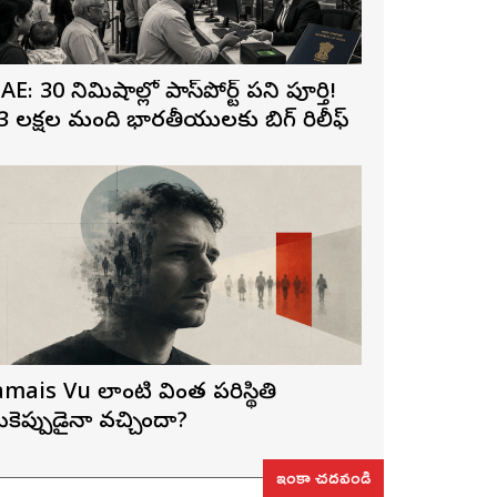
AE: 30 నిమిషాల్లో పాస్‌పోర్ట్ పని పూర్తి!
3 లక్షల మంది భారతీయులకు బిగ్ రిలీఫ్
amais Vu లాంటి వింత పరిస్థితి
ీకెప్పుడైనా వచ్చిందా?
ఇంకా చదవండి