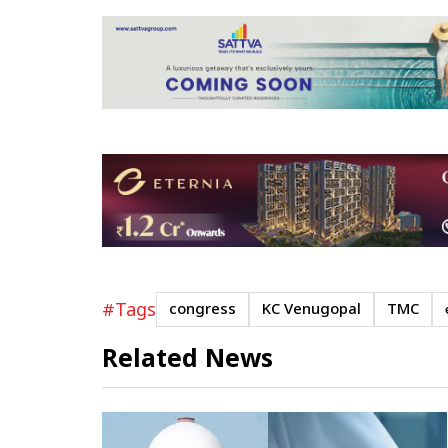
#Tags
congress
KC Venugopal
TMC
Related News