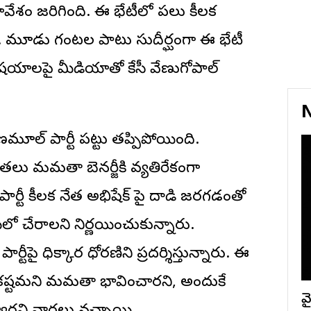
సమావేశం జరిగింది. ఈ భేటీలో పలు కీలక
ారు. మూడు గంటల పాటు సుదీర్ఘంగా ఈ భేటీ
ిషయాలపై మీడియాతో కేసీ వేణుగోపాల్
N
ల్ పార్టీ పట్టు తప్పిపోయింది.
ేతలు మమతా బెనర్జీకి వ్యతిరేకంగా
ార్టీ కీలక నేత అభిషేక్ పై దాడి జరగడంతో
ో చేరాలని నిర్ణయించుకున్నారు.
ీపై ధిక్కార ధోరణిని ప్రదర్శిస్తున్నారు. ఈ
ం కష్టమని మమతా భావించారని, అందుకే
వై