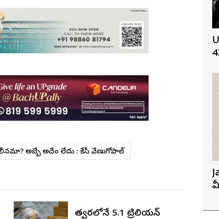
U
4
విలీనమా? అబ్బే అదేం లేదు : కేసీ వేణుగోపాల్
J
మ
త్వరలోనే 5.1 ట్రిలియన్