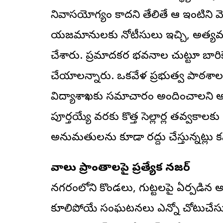
నివాసయోగ్యం కాదని తేలితే ఆ ఇంటిని 
యజమానులకు నోటీసులు ఇచ్చి, అత్యవసర
చేశారు. ప్రమాదకర భవనాల చుట్టూ బారికేడ
చేయాలన్నారు. ఒకవేళ ప్రభుత్వ పాఠశాలల
విద్యాశాఖకు సమాచారం అందించాలని అధ
పూర్తయ్యే వరకు కొత్త సెల్లార్ల తవ్వక
అనుమతులను కూడా రద్దు చేస్తున్నట్లు క
వాలు ప్రాంతాలపై ప్రత్యేక నజర్
నగరంలోని కొండలు, గుట్టలపై ఏర్పడిన 
కూలిపోయే సంఘటనలు ఎన్నో చోటుచేసు