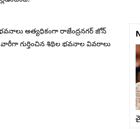
ెల్లడించింది.
ల భవనాలు అత్యధికంగా రాజేంద్రనగర్ జోన్
N
్ల వారీగా గుర్తించిన శిథిల భవనాల వివరాలు
వ