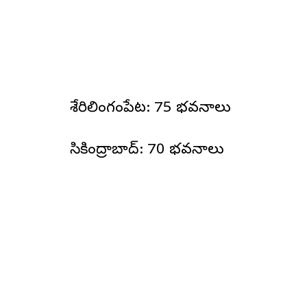
శేరిలింగంపేట: 75 భవనాలు
సికింద్రాబాద్: 70 భవనాలు