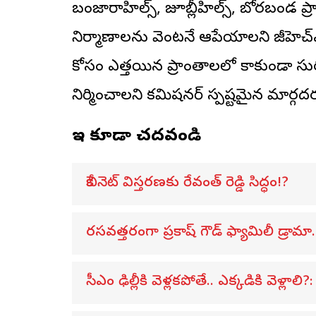
బంజారాహిల్స్, జూబ్లీహిల్స్, బోరబండ ప్రా
నిర్మాణాలను వెంటనే ఆపేయాలని జీహెచ్‌ఎం
కోసం ఎత్తయిన ప్రాంతాలలో కాకుండా సురక
నిర్మించాలని కమిషనర్ స్పష్టమైన మార్గదర
ఇవి కూడా చదవండి
కేబినెట్ విస్తరణకు రేవంత్ రెడ్డి సిద్ధం!?
రసవత్తరంగా ప్రకాష్ గౌడ్ ఫ్యామిలీ డ్రామా.
సీఎం ఢిల్లీకి వెళ్లకపోతే.. ఎక్కడికి వెళ్లాలి?: