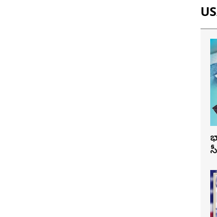
USA
భ
స