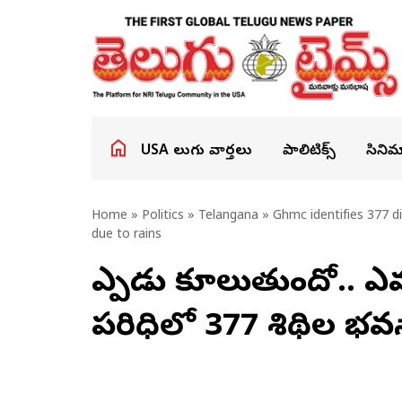
USA తెలుగు వార్తలు
పాలిటిక్స్
సినిమ
Home
»
Politics
»
Telangana
» Ghmc identifies 377 di
due to rains
ఎప్పుడు కూలుతుందో.. ఎవ
పరిధిలో 377 శిథిల భవనాల