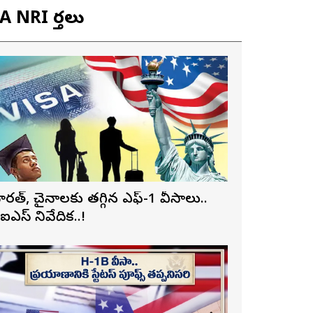
 NRI వార్తలు
ారత్, చైనాలకు తగ్గిన ఎఫ్-1 వీసాలు..
ీఐఎస్ నివేదిక..!