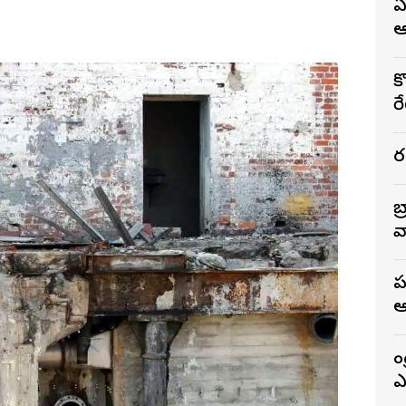
ఏ
ఆ
కొ
ర
ర
బ
వ
ప
క
ఎ