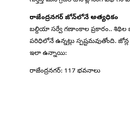
గుర్తిస్తామని గ్రేటర్ టౌన్ ప్లానింగ్ విభాగం వ
రాజేంద్రనగర్ జోన్‌లోనే అత్యధికం
బల్దియా సర్వే గణాంకాల ప్రకారం.. శిథి
పరిధిలోనే ఉన్నట్లు స్పష్టమవుతోంది. జోన
ఇలా ఉన్నాయి:
రాజేంద్రనగర్: 117 భవనాలు