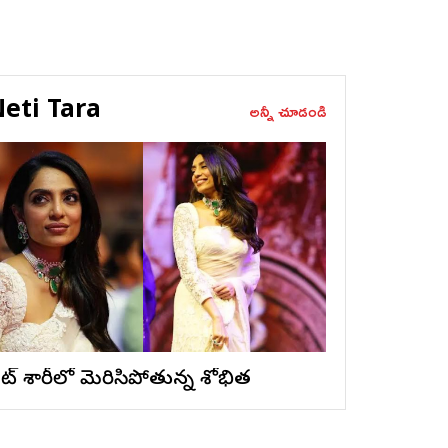
eti Tara
అన్నీ చూడండి
ైట్ శారీలో మెరిసిపోతున్న శోభిత