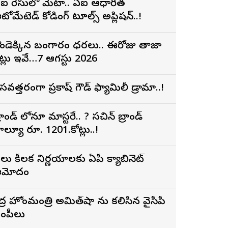
ఐ రేసులో మెటా.. ఏఐ ఆధారిత
టోమేటెడ్ కోడింగ్ టూల్స్ అప్లికేషన్..!
ండెక్కిన బంగారం ధరలు.. ఈరోజు తాజా
ేట్లు ఇవే…7 ఆగస్టు 2026
సవత్తరంగా ప్రకాష్ గౌడ్ ఫ్యామిలీ డ్రామా..!
్రాండ్ లోనూ మాస్టరే.. ? సచిన్ బ్రాండ్
ాల్యూ రూ. 1201.కోట్లు..!
లు కీలక నిర్ణయాలకు ఏపీ క్యాబినెట్
ఆమోదం
ేంద్ర హోంమంత్రి అమిత్‌షా ను కలిసిన వైసీపీ
ంపీలు