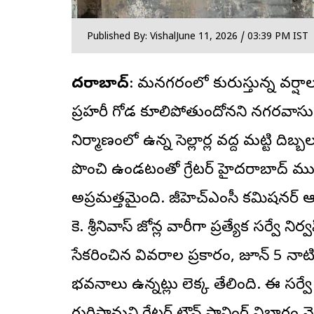
Published By: Vishal
June 11, 2026 / 03:39 PM IST
హైదరాబాద్
: మహానగరంలో కురుస్తున్న వర్
ప్రహరీ గోడ కూలిపోతుందోనని నగరవాసుల
నిర్మాణంలో ఉన్న సెల్లార్ల వద్ద మట్టి దిబ
పొంచి ఉండటంతో గ్రేటర్ హైదరాబాద్ ము
అప్రమత్తమైంది. జీహెచ్‌ఎంసీ కమిషనర్ ఆ
కె. శ్రీనివాస్ జోన్ల వారీగా ప్రత్యేక సర్వే 
సేకరించిన వివరాల ప్రకారం, జూన్ 5 నాటి
భవనాలు ఉన్నట్లు లెక్క తేలింది. ఈ సర