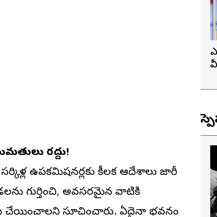
ఎ
వ
ప
స్ప
అనుమతులు రద్దు!
ర్కిళ్ల ఉపకమిషనర్లకు కీలక ఆదేశాలు జారీ
లను గుర్తించి, అవసరమైన వాటికి
్షలు చేయించాలని సూచించారు. ఏదైనా భవనం