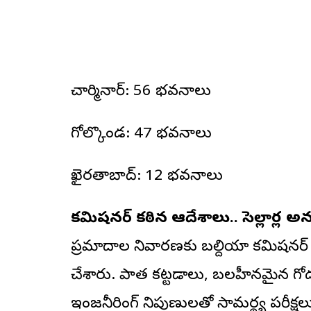
చార్మినార్: 56 భవనాలు
గోల్కొండ: 47 భవనాలు
ఖైరతాబాద్: 12 భవనాలు
కమిషనర్ కఠిన ఆదేశాలు.. సెల్లార్ల 
ప్రమాదాల నివారణకు బల్దియా కమిషనర్ స
చేశారు. పాత కట్టడాలు, బలహీనమైన గోడ
ఇంజనీరింగ్ నిపుణులతో సామర్థ్య పరీక