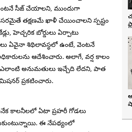
వెంటనే సీజ్ చేయాలని, ముందుగా
చ
మైతే తక్షణమే ఖాళీ చేయించాలని స్పష్టం
ప
్లు, హెచ్చరిక బోర్డులు ఏర్పాటు
ు ఏవైనా శిథిలావస్థలో ఉంటే, వెంటనే
ికారులను ఆదేశించారు. అలాగే, వర్ష కాలం
ాలకు ఎలాంటి అనుమతులు ఇచ్చేది లేదని, పాత
మిషనర్ ప్రకటించారు.
ఆ
ష
అనేక కాలనీలలో ఏటా ప్రహరీ గోడలు
కుంటున్నాయి. ఈ నేపథ్యంలో