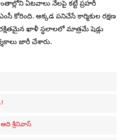
ంతాల్లోని ఏటవాలు నేలపై కట్టే ప్రహరీ
సీ కోరింది. అక్కడ పనిచేసే కార్మికుల రక్షణ
్షితమైన ఖాళీ స్థలాలలో మాత్రమే షెడ్లు
్శకాలు జారీ చేశారు.
.!
 ఆది శ్రీనివాస్