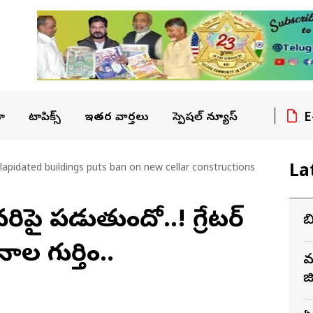
E
ా
టాపిక్స్
ఇతర వార్తలు
స్పెషల్ న్యూస్
La
lapidated buildings puts ban on new cellar constructions
రిపై పడుతుందో..! గ్రేటర్
క
 గుర్తింపు..
మ
జ