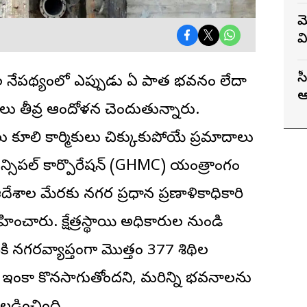
మ
వ
స
షాల నేపథ్యంలో ఎప్పుడు ఏ పాత
భవనం
లేదా
ఆ
ు తీవ్ర ఆందోళన చెందుతున్నారు.
్బలు కూలి కార్మికులు చిక్కుకుపోయే ప్రమాదాలు
న్సిపల్ కార్పొరేషన్ (GHMC) యంత్రాంగం
దేశాల మేరకు నగర ప్రధాన ప్రణాళికాధికారి
నిర్వహించారు. క్షేత్రస్థాయి అధికారుల నుండి
కి నగరవ్యాప్తంగా మొత్తం 377 శిథిల
్వే ఇంకా కొనసాగుతోందని, మరిన్ని భవనాలను