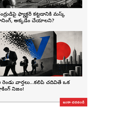
ంద్రుడిపై ఫ్యాక్టరీ కట్టడానికి మస్క్
్లానింగ్, అక్కడేం చేయాలని?
 రెండు వార్తలు…కలిపి చదివితే ఒక
ాకింగ్ నిజం!
ఇంకా చదవండి