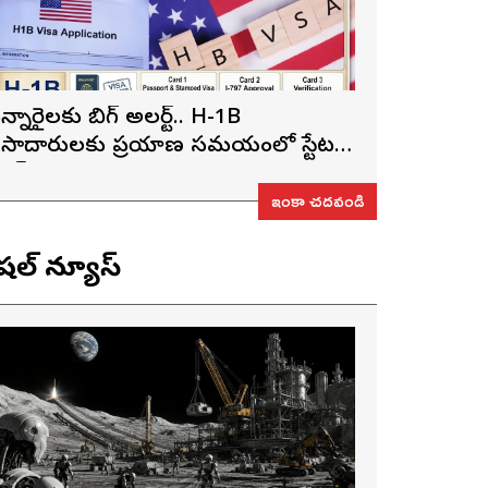
న్నారైలకు బిగ్ అలర్ట్.. H-1B
ీసాదారులకు ప్రయాణ సమయంలో స్టేటస్
్రూఫ్స్ తప్పనిసరి..!
ఇంకా చదవండి
ెషల్ న్యూస్