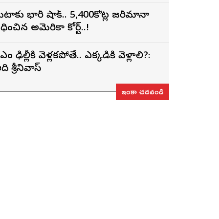
ెటాకు భారీ షాక్.. 5,400కోట్ల జరీమానా
ిధించిన అమెరికా కోర్ట్..!
ీఎం ఢిల్లీకి వెళ్లకపోతే.. ఎక్కడికి వెళ్లాలి?:
ది శ్రీనివాస్
ఇంకా చదవండి