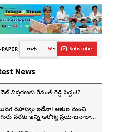
-PAPER
Subscribe
test News
ేబినెట్ విస్తరణకు రేవంత్ రెడ్డి సిద్ధం!?
ునగ రహస్యం ఇదేనా! ఆకుల నుంచి
ిగురు వరకు ఇన్ని ఆరోగ్య ప్రయోజనాలా…