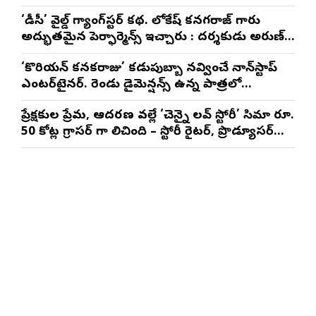
‘డీసీ’ వైల్డ్ గ్యాంగ్‌స్టర్ కథ. లోకేష్ కనగరాజ్ గారు
అద్భుతమైన పెర్ఫార్మెన్స్ ఇచ్చారు : దర్శకుడు అరుణ్
మాథేశ్వరన్
‘కొరియన్ కనకరాజు’ కడుపుబ్బా నవ్వించే నాన్‌స్టాప్
ఎంటర్‌టైనర్. రెండు డైమెన్షన్స్ ఉన్న పాత్రలో
నటించడం చాలా సంతృప్తినిచ్చింది : వరుణ్ తేజ్
ప్రేక్షకుల ప్రేమ, ఆదరణ వల్లే ‘చెన్నై లవ్ స్టోరీ’ సినిమా రూ.
50 కోట్ల గ్రాసర్ గా నిలిచింది – స్టోరీ రైటర్, ప్రొడ్యూసర్
సాయి రాజేష్