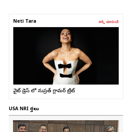
అన్నీ చూడండి
Neti Tara
వైట్ డ్రెస్ లో నుస్ర‌త్ గ్లామ‌ర్ ట్రీట్
USA NRI వార్తలు