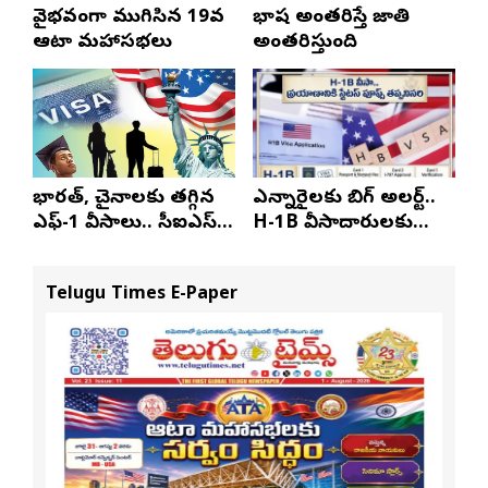
వైభవంగా ముగిసిన 19వ
భాష అంతరిస్తే జాతి
ఆటా మహాసభలు
అంతరిస్తుంది
భారత్, చైనాలకు తగ్గిన
ఎన్నారైలకు బిగ్ అలర్ట్..
ఎఫ్-1 వీసాలు.. సీఐఎస్
H-1B వీసాదారులకు
నివేదిక..!
ప్రయాణ సమయంలో
స్టేటస్ ప్రూఫ్స్ తప్పనిసరి..!
Telugu Times E-Paper