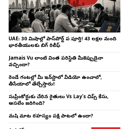
UAE: 30 నిమిషాల్లో పాస్‌పోర్ట్ పని పూర్తి! 43 లక్షల మంది
భారతీయులకు బిగ్ రిలీఫ్
Jamais Vu లాంటి వింత పరిస్థితి మీకెప్పుడైనా
వచ్చిందా?
రెండే గంటల్లో మీ ఇన్‌స్టాలో వీడియో ఉంచాలో,
తీసేయాలో తేల్చేస్తారు!
సుప్రీంకోర్టుకు చేరిన రైతులు Vs Lay’s చిప్స్‌ కేసు,
అసలేం జరిగింది?
మనిషి మాట రహస్యం పక్షి పాటలో ఉందా?