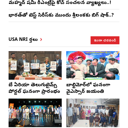
మహ్మద్ షమీ రీఎంట్రీపై కోచ్ సంచలన వ్యాఖ్యలు..!
భారత్‌తో టెస్ట్ సిరీస్‌కు ముందు శ్రీలంకకు బిగ్ షాక్..?
ఇంకా చదవండి
USA NRI వార్తలు
బే ఏరియా తెలుగుటైమ్స్
బాల్టిమోర్‌లో ఘనంగా
పోర్టల్ ఘనంగా ప్రారంభం
వైఎస్సార్‌ జయంతి