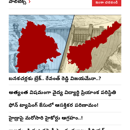
ఇంకా చదవండి
పాలిటిక్స్
బనకచర్లకు బ్రేక్.. రేవంత్ రెడ్డి విజయమేనా..?
అత్యంత విషమంగా వైద్య విద్యార్థిని ప్రియాంక పరిస్థితి
ఫోన్ ట్యాపింగ్ కేసులో ఆసక్తికర పరిణామం!
హైడ్రాపై మరోసారి హైకోర్టు ఆగ్రహం..!