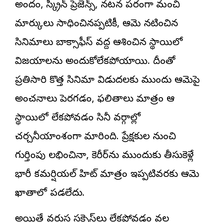
అందం, స్క్రీన్ ప్రెజెన్స్, నటన పరంగా మంచి
మార్కులు సాధించినప్పటికీ, ఆమె నటించిన
సినిమాలు బాక్సాఫీస్ వద్ద ఆశించిన స్థాయిలో
విజయాలను అందుకోలేకపోయాయి. దీంతో
ప్రతిసారి కొత్త సినిమా విడుదలకు ముందు ఆమెపై
అంచనాలు పెరగడం, ఫలితాలు మాత్రం ఆ
స్థాయిలో లేకపోవడం సినీ వర్గాల్లో
చర్చనీయాంశంగా మారింది. ప్రేక్షకుల నుంచి
గుర్తింపు లభించినా, కెరీర్‌ను ముందుకు తీసుకెళ్లే
భారీ కమర్షియల్ హిట్ మాత్రం ఇప్పటివరకు ఆమె
ఖాతాలో పడలేదు.
అయితే వరుస స‌క్సెస్‌లు లేకపోవడం వల్ల