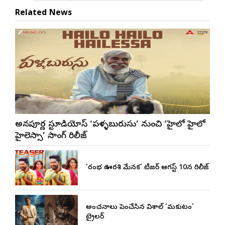
Related News
అన్నపూర్ణ స్టూడియోస్ ‘పళ్ళబురుసు’ నుంచి ‘హైలో హైలో
హైలెస్సా’ సాంగ్ రిలీజ్
‘రంభ ఊర్వశి మేనక’ టీజర్ ఆగస్ట్ 10న రిలీజ్
అంచనాలు పెంచేసిన విశాల్ ‘మకుటం’
ట్రైలర్