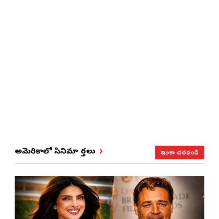
ఇంకా చదవండి
అమెరికాలో సినిమా వార్తలు