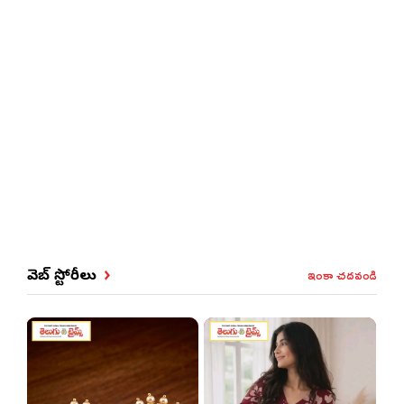
ఇంకా చదవండి
వెబ్ స్టోరీలు