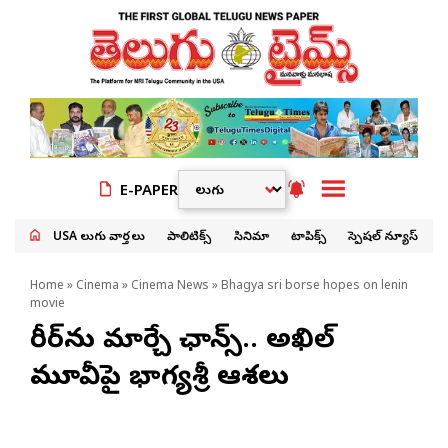
E-PAPER
USA తెలుగు వార్తలు
పాలిటిక్స్
సినిమా
టాపిక్స్
స్పెషల్ న్యూస్
Home
»
Cinema
»
Cinema News
» Bhagya sri borse hopes on lenin
movie
కెరీర్‌ను మార్చే ఛాన్స్.. అఖిల్
మూవీపై భాగ్యశ్రీ ఆశలు