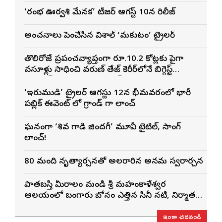
‘రంభ ఊర్వశి మేనక’ టీజర్ ఆగస్ట్ 10న రిలీజ్
అంచనాలు పెంచేసిన విశాల్ ‘మకుటం’ ట్రైలర్
తొలిరోజే ప్రపంచవ్యాప్తంగా రూ.10.2 కోట్లకు పైగా
వసూళ్లు సాధించి వరుణ్ తేజ్ కెరీర్‌లోనే బిగ్గెస్ట్
ఓపెనింగ్‌గా నిలిచిన ‘కొరియన్ కనకరాజు’
‘ఇరుముడి’ ట్రైలర్ ఆగస్టు 12న భీమవరంలో భారీ
పబ్లిక్ ఈవెంట్ లో గ్రాండ్ గా లాంచ్
ఘనంగా ‘శివ గాడి జింద‌గీ’ మూవీ టైటిల్, సాంగ్
లాంచ్!
80 మంది నృత్యార్చనతో అలరారిన అన్నమ స్వరార్చన
పాతబస్తీ మీరాలం మండి శ్రీ మహంకాళేశ్వర
ఆలయంలో బంగారు బోనం ఎత్తిన సినీ నటి, నిర్మాత
నిహారిక కొణిదెల
ఇంకా చదవండి