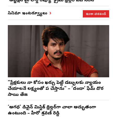
‘అబ్జెక్ష‌న్ మై లార్డ్ రివ్యూ’ క్రైమ్ థ్రిల్ల‌ర్ వెబ్ సిరీస్
ఇంకా చదవండి
సినిమా ఇంటర్వ్యూలు
”ప్రేక్షకులు నా కోసం ఖర్చు పెట్టే డబ్బులకు న్యాయం
చేయాలనే లక్ష్యంతో పని చేస్తాను” – ‘దందా’ ఫేమ్ దొర
సాయి తేజ
‘అగధ’ డివైన్ మిస్టిక్ థ్రిల్లర్‌గా చాలా అద్భుతంగా
ఉంటుంది – హీరో శ్రవణ్ రెడ్డి