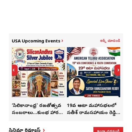
అన్నీ చూడండి
USA Upcoming Events
్
‘సిలికానాంధ్ర’ రజతోత్సవ
19వ ఆటా మహాసభలలో
19వ
సంబరాలు…కుంభ హారతి
సతీశ్ రామసహాయం రెడ్డి
మహిళ
మేళా’
ప్రత్యేకం
ప్రత్యేక లైవ్ షో
‘ఉమె
ఇంకా చదవండి
సినిమా రివ్యూస్