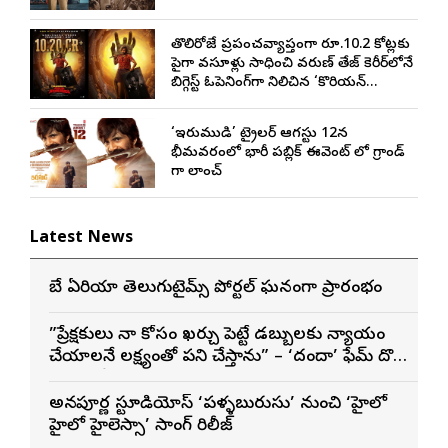
తొలిరోజే ప్రపంచవ్యాప్తంగా రూ.10.2 కోట్లకు
పైగా వసూళ్లు సాధించి వరుణ్ తేజ్ కెరీర్‌లోనే
బిగ్గెస్ట్ ఓపెనింగ్‌గా నిలిచిన ‘కొరియన్
కనకరాజు’
‘ఇరుముడి’ ట్రైలర్ ఆగస్టు 12న
భీమవరంలో భారీ పబ్లిక్ ఈవెంట్ లో గ్రాండ్
గా లాంచ్
Latest News
బే ఏరియా తెలుగుటైమ్స్ పోర్టల్ ఘనంగా ప్రారంభం
”ప్రేక్షకులు నా కోసం ఖర్చు పెట్టే డబ్బులకు న్యాయం
చేయాలనే లక్ష్యంతో పని చేస్తాను” – ‘దందా’ ఫేమ్ దొర
సాయి తేజ
అన్నపూర్ణ స్టూడియోస్ ‘పళ్ళబురుసు’ నుంచి ‘హైలో
హైలో హైలెస్సా’ సాంగ్ రిలీజ్