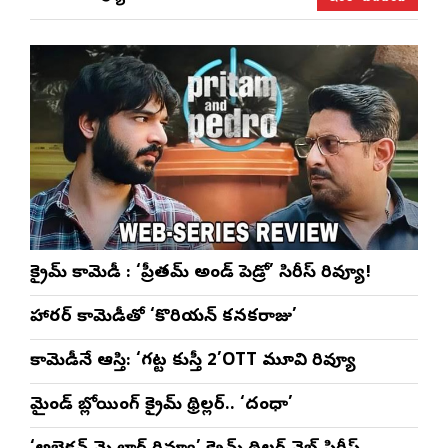
క్రైమ్ కామెడీ : ‘ప్రీతమ్ అండ్ పెడ్రో’ సిరీస్ రివ్యూ!
హారర్ కామెడీతో ‘కొరియన్ కనకరాజు’
కామెడీనే ఆస్తి: ‘గట్ట కుస్తీ 2’OTT మూవి రివ్యూ
మైండ్ బ్లోయింగ్ క్రైమ్ థ్రిల్లర్.. ‘దంధా’