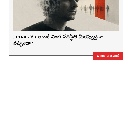
Jamais Vu లాంటి వింత పరిస్థితి మీకెప్పుడైనా
వచ్చిందా?
ఇంకా చదవండి