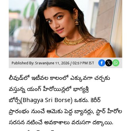
Published By: Sravani
June 11, 2026 / 02:57 PM IST
టాలీవుడ్‌లో ఇటీవల కాలంలో ఎక్కువగా చర్చకు
వస్తున్న యంగ్ హీరోయిన్లలో
భాగ్యశ్రీ
బోర్సే(Bhagya Sri Borse) ఒకరు. కెరీర్
ప్రారంభం నుంచే ఆమెకు పెద్ద బ్యానర్లు, స్టార్ హీరోల
సరసన నటించే అవకాశాలు వరుసగా దక్కాయి.