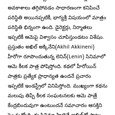
అవకాశాలు తగ్గిపోవడం సాధారణంగా కనిపించే
పరిస్థితి అయినప్పటికీ, భాగ్యశ్రీ విషయంలో మాత్రం
పరిస్థితి భిన్నంగా ఉంది. డైరెక్ట‌ర్లు, నిర్మాతలు
ఇప్పటికీ ఆమెపై విశ్వాసం చూపిస్తుండటం విశేషం.
ప్రస్తుతం అఖిల్ అక్కినేని(Akhil Akkineni)
హీరోగా రూపొందుతున్న లెనిన్(Lenin) సినిమాలో
ఆమె కీలక పాత్ర పోషిస్తోంది. కథలో హీరోయిన్
పాత్రకు ప్రత్యేక ప్రాధాన్యత ఉందనే ప్రచారం
ఇప్పటికే ఇండస్ట్రీలో వినిపిస్తోంది. ముఖ్యంగా కథను
మలుపు తిప్పే కీలక సంఘటనలకు ఆమె పాత్రే
కేంద్రబిందువుగా ఉంటుందనే సమాచారం ఆసక్తిని