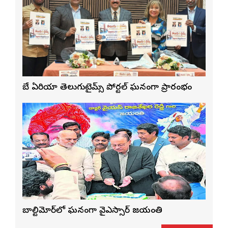
బే ఏరియా తెలుగుటైమ్స్ పోర్టల్ ఘనంగా ప్రారంభం
బాల్టిమోర్‌లో ఘనంగా వైఎస్సార్‌ జయంతి