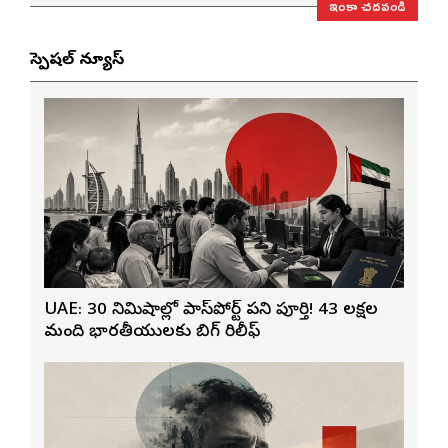
ఇంకా చదవండి
స్పెషల్ న్యూస్
UAE: 30 నిమిషాల్లో పాస్‌పోర్ట్ పని పూర్తి! 43 లక్షల
మంది భారతీయులకు బిగ్ రిలీఫ్