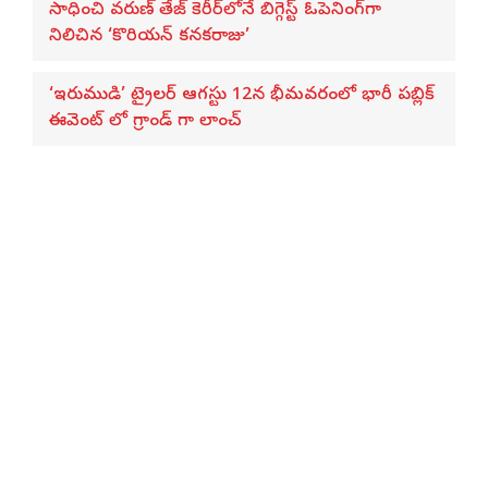
సాధించి వరుణ్ తేజ్ కెరీర్‌లోనే బిగ్గెస్ట్ ఓపెనింగ్‌గా
నిలిచిన ‘కొరియన్ కనకరాజు’
‘ఇరుముడి’ ట్రైలర్ ఆగస్టు 12న భీమవరంలో భారీ పబ్లిక్
ఈవెంట్ లో గ్రాండ్ గా లాంచ్