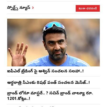
ఇంకా చదవండి
స్పోర్ట్స్ న్యూస్
ఐపీఎల్ ట్రేడింగ్ పై అశ్విన్ సంచలన సలహా..!
అర్థరాత్రి సీఎంకు రిషభ్ పంత్ సంచలన మెసేజ్..!
బ్రాండ్ లోనూ మాస్టరే.. ? సచిన్ బ్రాండ్ వాల్యూ రూ.
1201.కోట్లు..!