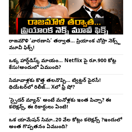
రాజమౌళి ‘వారణాసి’ తర్వాత… ప్రియాంక చోప్రా నెక్స్ట్
మూవీ ఫిక్స్!
ఒక్క హార్డ్‌డిస్క్ మాయం… Netflix పై రూ.900 కోట్ల
కేసు!అందులో ఏముంది?
సినిమావాళ్లకు కొత్త తలనొప్పి… ట్విట్టర్ పైరసీ!
థియేటర్‌లో రిలీజ్… Xలో ఫ్రీ షో?
‘స్పైడర్ మ్యాన్’ అంటే మనోళ్లకు ఇంత పిచ్చా? ఈ
కలెక్షన్స్, ఈ రికార్డులు ఏంటి!
ఒక యానిమేషన్ సినిమా..20 వేల కోట్లు కలెక్షన్స్ ?ఇందులో
అంత గొప్పతనం ఏముంది?