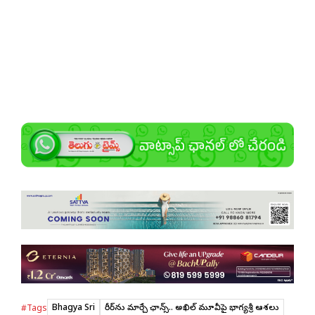
Bhagya Sri
కెరీర్‌ను మార్చే ఛాన్స్.. అఖిల్ మూవీపై భాగ్యశ్రీ ఆశలు
#Tags