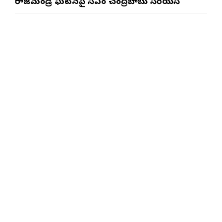
రాజమండ్రి ఘటనపై సీఎం చంద్రబాబు సీరియస్