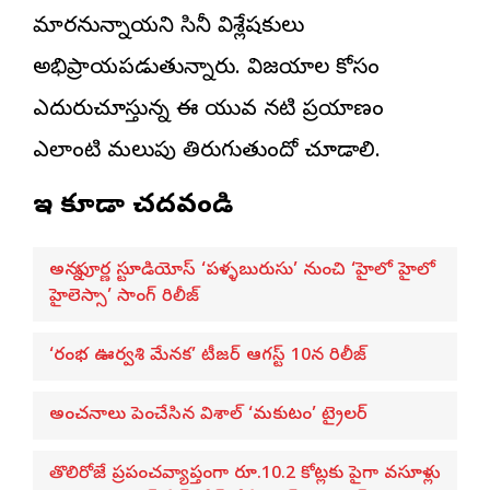
మారనున్నాయని సినీ విశ్లేషకులు
అభిప్రాయపడుతున్నారు. విజయాల కోసం
ఎదురుచూస్తున్న ఈ యువ నటి ప్రయాణం
ఎలాంటి మలుపు తిరుగుతుందో చూడాలి.
ఇవి కూడా చదవండి
అన్నపూర్ణ స్టూడియోస్ ‘పళ్ళబురుసు’ నుంచి ‘హైలో హైలో
హైలెస్సా’ సాంగ్ రిలీజ్
‘రంభ ఊర్వశి మేనక’ టీజర్ ఆగస్ట్ 10న రిలీజ్
అంచనాలు పెంచేసిన విశాల్ ‘మకుటం’ ట్రైలర్
తొలిరోజే ప్రపంచవ్యాప్తంగా రూ.10.2 కోట్లకు పైగా వసూళ్లు