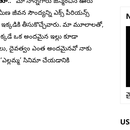
ుతూ..
“మా నాన్నగారు జన్మించిన ఊరు
మీణ జీవన సౌందర్యాన్ని ఎక్స్ పీరియన్స్
N
 ఇక్కడికి తీసుకొచ్చేవారు. మా మూలాలతో,
్కడే ఒక అందమైన ఇల్లు కూడా
 కళలు, దైవత్వం ఎంత అందమైనవో నాకు
ఎల్లమ్మ’ సినిమా చేయడానికి
వై
USA