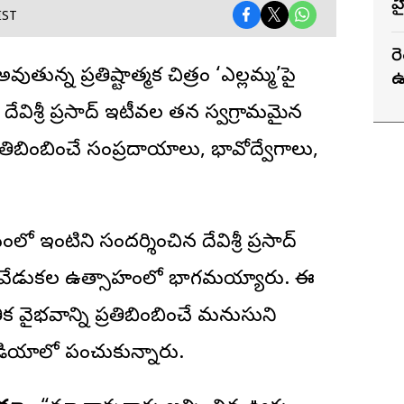
హ
IST
ర
 అవుతున్న ప్రతిష్టాత్మక చిత్రం ‘ఎల్లమ్మ’పై
ఉ
.
దేవిశ్రీ ప్రసాద్
ఇటీవల తన స్వగ్రామమైన
్రతిబింబించే సంప్రదాయాలు, భావోద్వేగాలు,
 ఇంటిని సందర్శించిన దేవిశ్రీ ప్రసాద్
ి, వేడుకల ఉత్సాహంలో భాగమయ్యారు. ఈ
క వైభవాన్ని ప్రతిబింబించే మనుసుని
ియాలో పంచుకున్నారు.