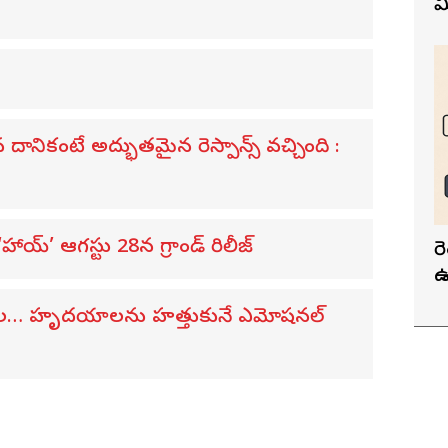
మ
నికంటే అద్భుతమైన రెస్పాన్స్ వచ్చింది :
య్’ ఆగస్టు 28న గ్రాండ్ రిలీజ్
ర
ఉ
విడుదల… హృదయాలను హత్తుకునే ఎమోషనల్