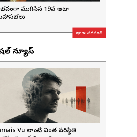
ైభవంగా ముగిసిన 19వ ఆటా
హాసభలు
ఇంకా చదవండి
ెషల్ న్యూస్
amais Vu లాంటి వింత పరిస్థితి