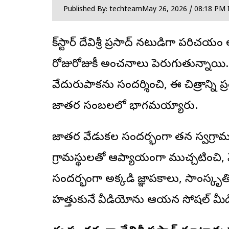
Published By: techteam
May 26, 2026 / 08:18 PM 
రాక్‌స్టార్ దేవిశ్రీ ప్రసాద్ నటుడిగా పరిచయం
రోజురోజుకీ అంచనాలు పెరుగుతున్నాయి
వేదురుపాకను సందర్శించి, ఈ చిత్రాన్ని ప
జాతర సంబరాలలో భాగమయ్యారు.
జాతర వేడుకల సందర్భంగా తన స్వగ్రామంలో
గ్రామస్థులతో ఆప్యాయంగా ముచ్చటించ
సందర్భంగా అక్కడి జ్ఞాపకాలు, సాంస్కృతి
హత్తుకునే వీడియోను ఆయన సోషల్ మీడ