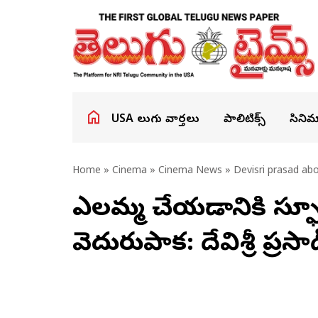
USA తెలుగు వార్తలు
పాలిటిక్స్
సినిమ
Home
»
Cinema
»
Cinema News
» Devisri prasad ab
ఎల్లమ్మ చేయడానికి స్ఫూర
వెదురుపాక: దేవిశ్రీ ప్రసా