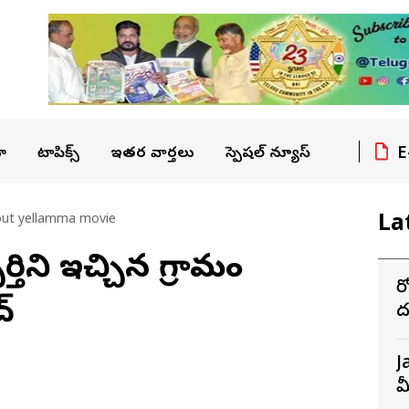
E
ా
టాపిక్స్
ఇతర వార్తలు
స్పెషల్ న్యూస్
La
out yellamma movie
్తిని ఇచ్చిన గ్రామం
హీ
ద్
ద
గ
J
మ