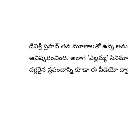
దేవిశ్రీ ప్రసాద్ తన మూలాలతో ఉన్న అ
ఆవిష్కరించింది. అలాగే ‘ఎల్లమ్మ’ సినిమ
దగ్గరైన ప్రపంచాన్ని కూడా ఈ వీడియో ద్వార