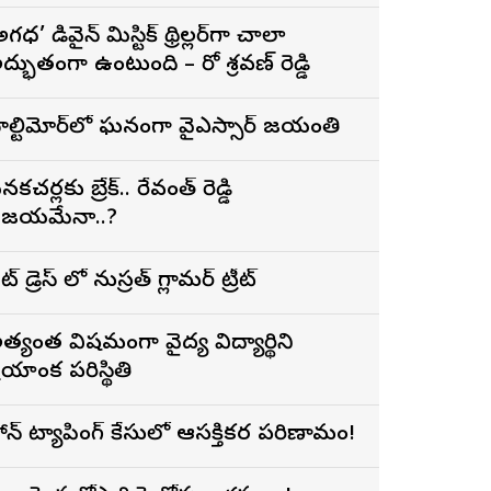
అగధ’ డివైన్ మిస్టిక్ థ్రిల్లర్‌గా చాలా
ద్భుతంగా ఉంటుంది – హీరో శ్రవణ్ రెడ్డి
ాల్టిమోర్‌లో ఘనంగా వైఎస్సార్‌ జయంతి
నకచర్లకు బ్రేక్.. రేవంత్ రెడ్డి
ిజయమేనా..?
ట్ డ్రెస్ లో నుస్ర‌త్ గ్లామ‌ర్ ట్రీట్
త్యంత విషమంగా వైద్య విద్యార్థిని
ప్రియాంక పరిస్థితి
ోన్ ట్యాపింగ్ కేసులో ఆసక్తికర పరిణామం!