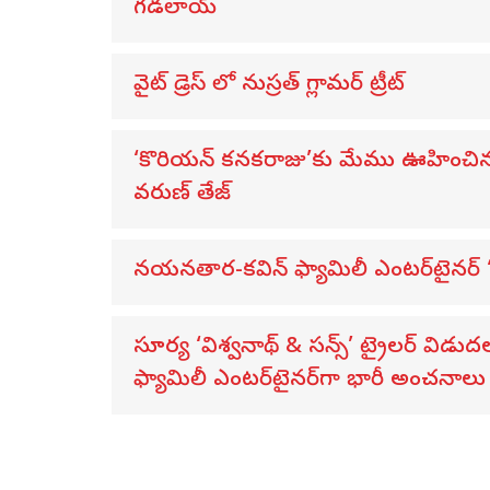
గడలాయ్
వైట్ డ్రెస్ లో నుస్ర‌త్ గ్లామ‌ర్ ట్రీట్
‘కొరియన్ కనకరాజు’కు మేము ఊహించిన దా
వరుణ్ తేజ్
నయనతార-కవిన్ ఫ్యామిలీ ఎంటర్‌టైనర్ ‘హా
సూర్య ‘విశ్వనాథ్ & సన్స్’ ట్రైలర్ 
ఫ్యామిలీ ఎంటర్‌టైనర్‌గా భారీ అంచనాలు