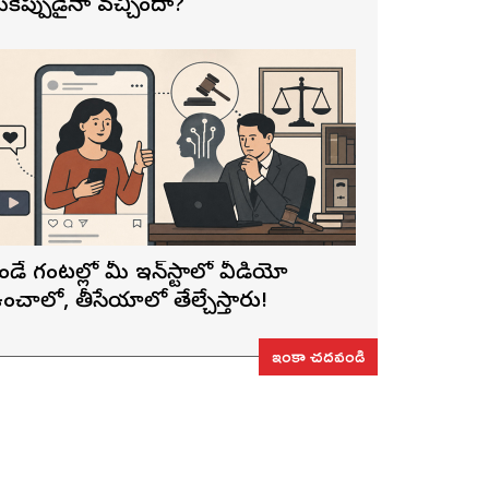
ీకెప్పుడైనా వచ్చిందా?
ెండే గంటల్లో మీ ఇన్‌స్టాలో వీడియో
ంచాలో, తీసేయాలో తేల్చేస్తారు!
ఇంకా చదవండి