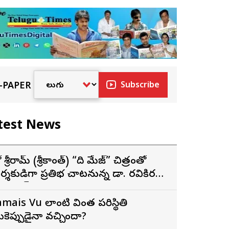
-PAPER
Subscribe
test News
రో శ్రీరామ్ (శ్రీకాంత్) “ది మేజ్” చిత్రంతో
ర్శకుడిగా ప్రతిభ చాటనున్న డా. రవికిరణ్
డలాయ్
amais Vu లాంటి వింత పరిస్థితి
ీకెప్పుడైనా వచ్చిందా?