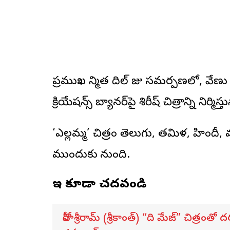
ప్రముఖ నిర్మాత దిల్ రాజు సమర్పణలో, వేణు 
క్రియేషన్స్ బ్యానర్‌పై శిరీష్ చిత్రాన్ని నిర్మిస్త
‘ఎల్లమ్మ’ చిత్రం తెలుగు, తమిళ, హిందీ,
ముందుకు రానుంది.
ఇవి కూడా చదవండి
హీరో శ్రీరామ్ (శ్రీకాంత్) “ది మేజ్” చిత్రం