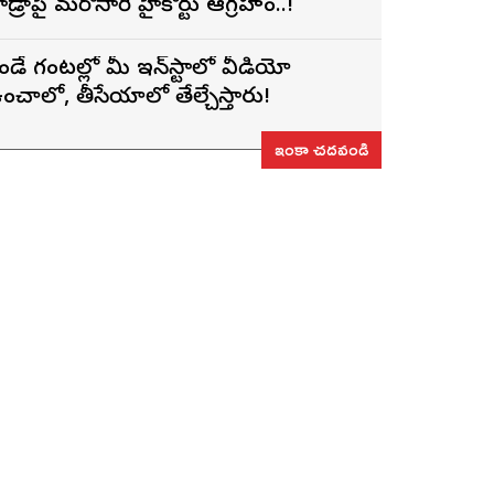
ైడ్రాపై మరోసారి హైకోర్టు ఆగ్రహం..!
ెండే గంటల్లో మీ ఇన్‌స్టాలో వీడియో
ంచాలో, తీసేయాలో తేల్చేస్తారు!
ఇంకా చదవండి