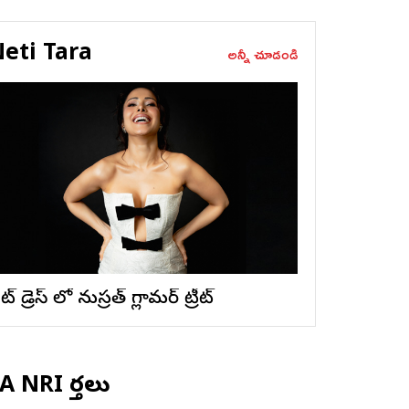
eti Tara
అన్నీ చూడండి
ట్ డ్రెస్ లో నుస్ర‌త్ గ్లామ‌ర్ ట్రీట్
 NRI వార్తలు