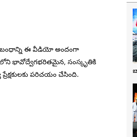
నుబంధాన్ని ఈ వీడియో అందంగా
ాలోని భావోద్వేగభరితమైన, సంస్కృతికి
బ
ా ప్రేక్షకులకు పరిచయం చేసింది.