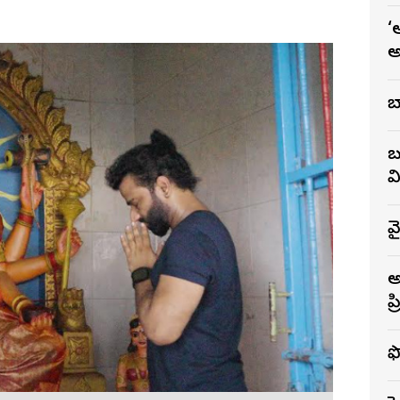
‘
అ
బ
బ
వ
వై
అ
ఫ