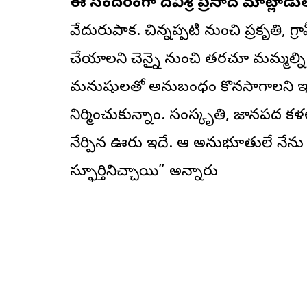
ఈ సందర్భంగా దేవిశ్రీ ప్రసాద్ మాట్లాడ
వేదురుపాక. చిన్నప్పటి నుంచి ప్రకృతి, గ్రా
చేయాలని చెన్నై నుంచి తరచూ మమ్మల్ని
మనుషులతో అనుబంధం కొనసాగాలని ఇక
నిర్మించుకున్నాం. సంస్కృతి, జానపద
నేర్పిన ఊరు ఇదే. ఆ అనుభూతులే నేను ‘
స్ఫూర్తినిచ్చాయి” అన్నారు