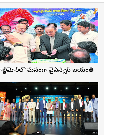
ాల్టిమోర్‌లో ఘనంగా వైఎస్సార్‌ జయంతి