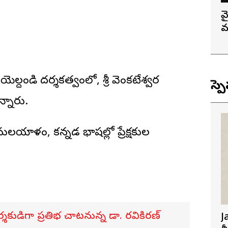
వ
మ
యెల్దండి దర్శకత్వంలో, శ్రీ వెంకటేశ్వర
స్ప
ున్నారు.
 మలయాళం, కన్నడ భాషల్లో ప్రేక్షకుల
తో దర్శకుడిగా ప్రతిభ చాటనున్న డా. రవికిరణ్
J