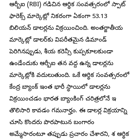
ఆర్బీఐ (RBI) గడిచిన ఆర్థిక సంవత్సరంలో స్పాట్
ఫారెక్స్ మార్కెట్లో నికరంగా ఏకంగా 53.13
బిలియన్ డాలర్లను విక్రయించింది. అంతర్జాతీయ
మార్కెట్లో డాలర్‌కు విపరీతమైన డిమాండ్
పెరిగినప్పుడు, దేశీయ కరెన్సీ కుప్పకూలకుండా
ఉండేందుకు ఆర్బీఐ తన వద్ద ఉన్న డాలర్లను
మార్కెట్లోకి వదులుతుంది. ఒకే ఆర్థిక సంవత్సరంలో
కేంద్ర బ్యాంక్ ఇంత భారీ స్థాయిలో డాలర్లను
విక్రయించడం భారత బ్యాంకింగ్ చరిత్రలోనే ఇదే
తొలిసారి కావడం గమనార్హం. ఈ డాలర్ల విక్రయాన్ని
చూసి కొందరు పొరపాటున బంగారం
అమ్మేసారంటూ తప్పుడు ప్రచారం చేశారని, దేశ ఆర్థిక