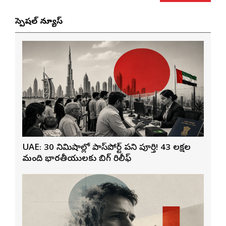
స్పెషల్ న్యూస్
UAE: 30 నిమిషాల్లో పాస్‌పోర్ట్ పని పూర్తి! 43 లక్షల
మంది భారతీయులకు బిగ్ రిలీఫ్