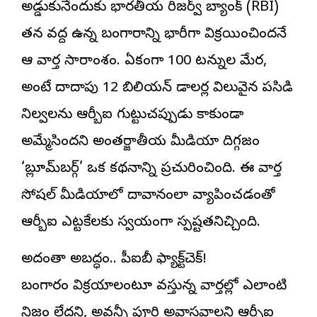
అడ్డుకునేందుకు
భారతీయ రిజర్వ్ బ్యాంక్
(RBI)
తన వద్ద ఉన్న బంగారాన్ని భారీగా విక్రయించిందనేదే
ఆ వార్త సారాంశం. ఏకంగా 100 టన్నుల మేర,
అంటే దాదాపు 12 బిలియన్ డాలర్ల విలువైన పసిడి
నిల్వలను ఆర్బీఐ గుట్టుచప్పుడు కాకుండా
అమ్మేసిందని అంతర్జాతీయ మీడియా దిగ్గజం
‘బ్లూమ్‌బర్గ్’ ఒక కథనాన్ని ప్రచురించింది. ఈ వార్త
సోషల్ మీడియాలో దావానంలా వ్యాపించడంతో
ఆర్బీఐ ఎట్టకేలకు స్వయంగా స్పష్టతనిచ్చింది.
అదంతా అబద్ధం.. పీఐబీ ఫ్యాక్ట్‌చెక్!
బంగారం విక్రయాలంటూ వస్తున్న వార్తల్లో ఎలాంటి
నిజం లేదని, అవన్నీ పూర్తి అవాస్తవాలని ఆర్బీఐ