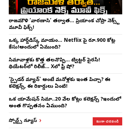
రాజమౌళి ‘వారణాసి’ తర్వాత… ప్రియాంక చోప్రా నెక్స్ట్
మూవీ ఫిక్స్!
ఒక్క హార్డ్‌డిస్క్ మాయం… Netflix పై రూ.900 కోట్ల
కేసు!అందులో ఏముంది?
సినిమావాళ్లకు కొత్త తలనొప్పి… ట్విట్టర్ పైరసీ!
థియేటర్‌లో రిలీజ్… Xలో ఫ్రీ షో?
‘స్పైడర్ మ్యాన్’ అంటే మనోళ్లకు ఇంత పిచ్చా? ఈ
కలెక్షన్స్, ఈ రికార్డులు ఏంటి!
ఒక యానిమేషన్ సినిమా..20 వేల కోట్లు కలెక్షన్స్ ?ఇందులో
అంత గొప్పతనం ఏముంది?
ఇంకా చదవండి
స్పోర్ట్స్ న్యూస్