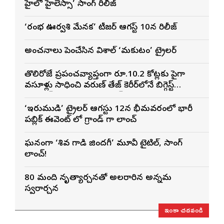
హైలో హైలెస్సా’ సాంగ్ రిలీజ్
‘రంభ ఊర్వశి మేనక’ టీజర్ ఆగస్ట్ 10న రిలీజ్
అంచనాలు పెంచేసిన విశాల్ ‘మకుటం’ ట్రైలర్
తొలిరోజే ప్రపంచవ్యాప్తంగా రూ.10.2 కోట్లకు పైగా
వసూళ్లు సాధించి వరుణ్ తేజ్ కెరీర్‌లోనే బిగ్గెస్ట్
ఓపెనింగ్‌గా నిలిచిన ‘కొరియన్ కనకరాజు’
‘ఇరుముడి’ ట్రైలర్ ఆగస్టు 12న భీమవరంలో భారీ
పబ్లిక్ ఈవెంట్ లో గ్రాండ్ గా లాంచ్
ఘనంగా ‘శివ గాడి జింద‌గీ’ మూవీ టైటిల్, సాంగ్
లాంచ్!
80 మంది నృత్యార్చనతో అలరారిన అన్నమ
స్వరార్చన
ఇంకా చదవండి