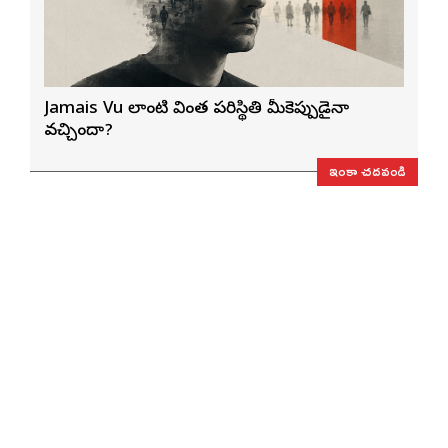
Jamais Vu లాంటి వింత పరిస్థితి మీకెప్పుడైనా
వచ్చిందా?
ఇంకా చదవండి