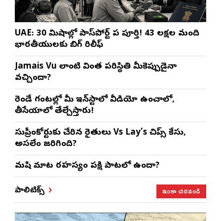
UAE: 30 నిమిషాల్లో పాస్‌పోర్ట్ పని పూర్తి! 43 లక్షల మంది
భారతీయులకు బిగ్ రిలీఫ్
Jamais Vu లాంటి వింత పరిస్థితి మీకెప్పుడైనా
వచ్చిందా?
రెండే గంటల్లో మీ ఇన్‌స్టాలో వీడియో ఉంచాలో,
తీసేయాలో తేల్చేస్తారు!
సుప్రీంకోర్టుకు చేరిన రైతులు Vs Lay’s చిప్స్‌ కేసు,
అసలేం జరిగింది?
మనిషి మాట రహస్యం పక్షి పాటలో ఉందా?
ఇంకా చదవండి
పాలిటిక్స్