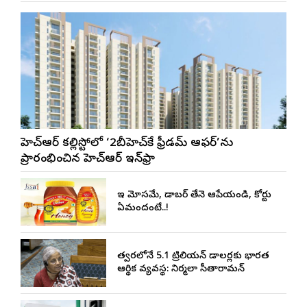
జీహెచ్ఆర్ కల్లిస్టోలో ‘2బీహెచ్‌కే ఫ్రీడమ్ ఆఫర్’ను
ప్రారంభించిన జీహెచ్ఆర్ ఇన్‌ఫ్రా
ఇది మోసమే, డాబర్‌ తేనె ఆపేయండి, కోర్టు
ఏమందంటే..!
త్వరలోనే 5.1 ట్రిలియన్ డాలర్లకు భారత
ఆర్థిక వ్యవస్థ: నిర్మలా సీతారామన్