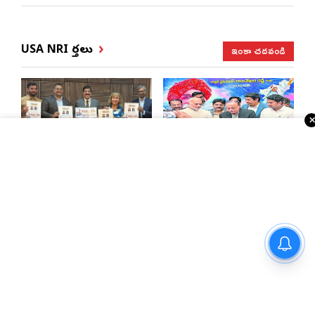
ఇంకా చదవండి
USA NRI వార్తలు
బే ఏరియా తెలుగుటైమ్స్
బాల్టిమోర్‌లో ఘనంగా
పోర్టల్ ఘనంగా ప్రారంభం
వైఎస్సార్‌ జయంతి
వైభవంగా ముగిసిన 19వ ఆటా
మహాసభలు
వైభవంగా ముగిసిన 19వ
భాష అంతరిస్తే జాతి
ఆటా మహాసభలు
అంతరిస్తుంది