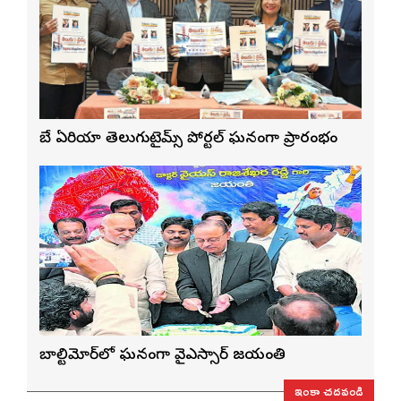
బే ఏరియా తెలుగుటైమ్స్ పోర్టల్ ఘనంగా ప్రారంభం
బాల్టిమోర్‌లో ఘనంగా వైఎస్సార్‌ జయంతి
ఇంకా చదవండి