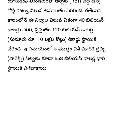
దూసుకుపోతుండటంతో ఆర్బీఐ (RBI) వద్ద ఉన్న
గోల్డ్ రిజర్వ్ విలువ అమాంతం పెరిగింది. గతేడాది
కాలంలోనే ఈ నిల్వల విలువ ఏకంగా 40 బిలియన్
డాలర్లు పెరిగి, ప్రస్తుతం 120 బిలియన్ డాలర్ల
(సుమారు రూ. 10 లక్షల కోట్లు) రికార్డు స్థాయికి
చేరింది. ఇదే సమయంలో దేశ మొత్తం విదేశీ మారక ద్రవ్య
(ఫారెక్స్) నిల్వలు కూడా 658 బిలియన్ డాలర్ల భారీ
స్థాయికి ఎగబాకాయి.