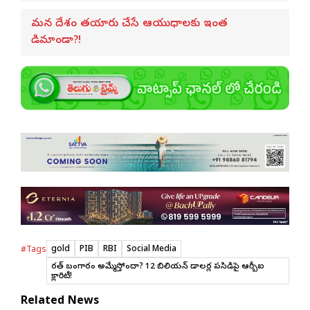
మన దేశం తయారు చేసే ఆయుధాలకు ఇంత
డిమాండా?!
gold
PIB
RBI
Social Media
#Tags
భారత్ బంగారం అమ్మేస్తోందా? 12 బిలియన్ డాలర్ల పసిడిపై ఆర్బీఐ
క్లారిటీ!
Related News