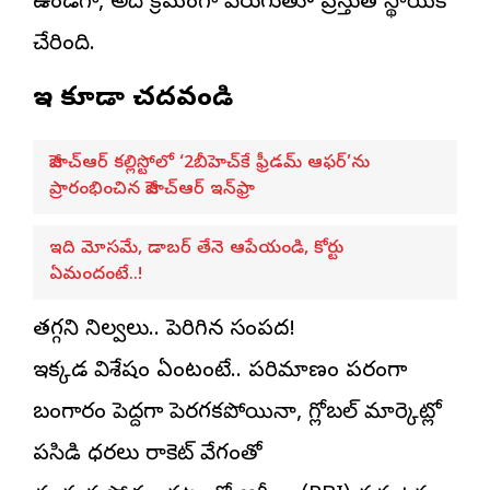
ఉండగా, అది క్రమంగా పెరుగుతూ ప్రస్తుత స్థాయికి
చేరింది.
ఇవి కూడా చదవండి
జీహెచ్ఆర్ కల్లిస్టోలో ‘2బీహెచ్‌కే ఫ్రీడమ్ ఆఫర్’ను
ప్రారంభించిన జీహెచ్ఆర్ ఇన్‌ఫ్రా
ఇది మోసమే, డాబర్‌ తేనె ఆపేయండి, కోర్టు
ఏమందంటే..!
తగ్గని నిల్వలు.. పెరిగిన సంపద!
ఇక్కడ విశేషం ఏంటంటే.. పరిమాణం పరంగా
బంగారం పెద్దగా పెరగకపోయినా, గ్లోబల్ మార్కెట్లో
పసిడి ధరలు రాకెట్ వేగంతో