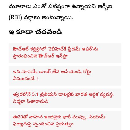
మూలాలు ఎంతో పటిష్టంగా ఉన్నాయని ఆర్బీఐ
(RBI) వర్గాలు అంటున్నాయి.
ఇవి కూడా చదవండి
జీహెచ్ఆర్ కల్లిస్టోలో ‘2బీహెచ్‌కే ఫ్రీడమ్ ఆఫర్’ను
ప్రారంభించిన జీహెచ్ఆర్ ఇన్‌ఫ్రా
ఇది మోసమే, డాబర్‌ తేనె ఆపేయండి, కోర్టు
ఏమందంటే..!
త్వరలోనే 5.1 ట్రిలియన్ డాలర్లకు భారత ఆర్థిక వ్యవస్థ:
నిర్మలా సీతారామన్
ఈ20తో వాహన ఇంజిన్లకు భారీ ముప్పు.. సియామ్
ఫిర్యాదుపై స్పందించిన ప్రభుత్వం