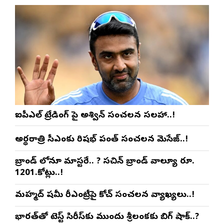
ఐపీఎల్ ట్రేడింగ్ పై అశ్విన్ సంచలన సలహా..!
అర్థరాత్రి సీఎంకు రిషభ్ పంత్ సంచలన మెసేజ్..!
బ్రాండ్ లోనూ మాస్టరే.. ? సచిన్ బ్రాండ్ వాల్యూ రూ.
1201.కోట్లు..!
మహ్మద్ షమీ రీఎంట్రీపై కోచ్ సంచలన వ్యాఖ్యలు..!
భారత్‌తో టెస్ట్ సిరీస్‌కు ముందు శ్రీలంకకు బిగ్ షాక్..?