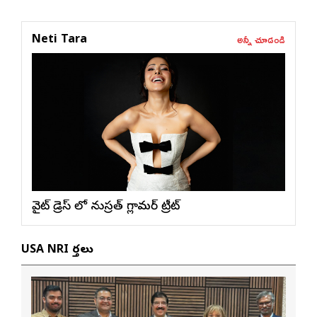
అన్నీ చూడండి
Neti Tara
వైట్ డ్రెస్ లో నుస్ర‌త్ గ్లామ‌ర్ ట్రీట్
USA NRI వార్తలు