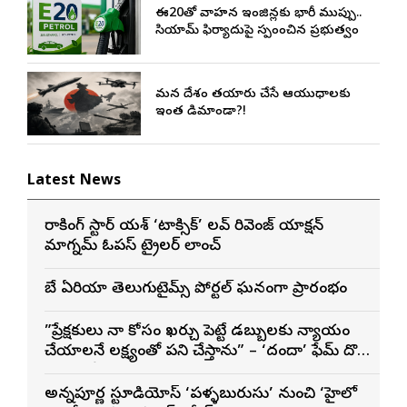
ఈ20తో వాహన ఇంజిన్లకు భారీ ముప్పు..
సియామ్ ఫిర్యాదుపై స్పందించిన ప్రభుత్వం
మన దేశం తయారు చేసే ఆయుధాలకు
ఇంత డిమాండా?!
Latest News
రాకింగ్ స్టార్ యశ్ ‘టాక్సిక్’ లవ్ రివెంజ్ యాక్షన్
మాగ్నమ్ ఓపస్‌ ట్రైలర్ లాంచ్
బే ఏరియా తెలుగుటైమ్స్ పోర్టల్ ఘనంగా ప్రారంభం
”ప్రేక్షకులు నా కోసం ఖర్చు పెట్టే డబ్బులకు న్యాయం
చేయాలనే లక్ష్యంతో పని చేస్తాను” – ‘దందా’ ఫేమ్ దొర
సాయి తేజ
అన్నపూర్ణ స్టూడియోస్ ‘పళ్ళబురుసు’ నుంచి ‘హైలో