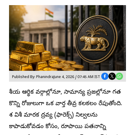
Published By: Phanindra
June 4, 2026 / 07:45 AM IST
దేశీయ ఆర్థిక వర్గాల్లోనూ, సామాన్య ప్రజల్లోనూ గత
కొన్ని రోజులుగా ఒక వార్త తీవ్ర కలకలం రేపుతోంది.
దేశ విదేశీ మారక ద్రవ్య (ఫారెక్స్) నిల్వలను
కాపాడుకోవడం కోసం, రూపాయి పతనాన్ని