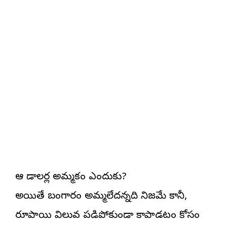
ఆ డాలర్ల అమ్మకం ఎందుకు?
అయితే బంగారం అమ్మలేదన్నది నిజమే కానీ,
రూపాయి విలువ పడిపోకుండా కాపాడటం కోసం