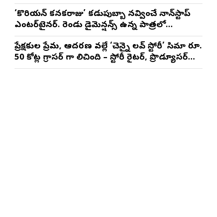
మాథేశ్వరన్
‘కొరియన్ కనకరాజు’ కడుపుబ్బా నవ్వించే నాన్‌స్టాప్
ఎంటర్‌టైనర్. రెండు డైమెన్షన్స్ ఉన్న పాత్రలో
నటించడం చాలా సంతృప్తినిచ్చింది : వరుణ్ తేజ్
ప్రేక్షకుల ప్రేమ, ఆదరణ వల్లే ‘చెన్నై లవ్ స్టోరీ’ సినిమా రూ.
50 కోట్ల గ్రాసర్ గా నిలిచింది – స్టోరీ రైటర్, ప్రొడ్యూసర్
సాయి రాజేష్