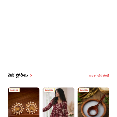
ఇంకా చదవండి
వెబ్ స్టోరీలు