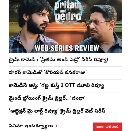
క్రైమ్ కామెడీ : ‘ప్రీతమ్ అండ్ పెడ్రో’ సిరీస్ రివ్యూ!
హారర్ కామెడీతో ‘కొరియన్ కనకరాజు’
కామెడీనే ఆస్తి: ‘గట్ట కుస్తీ 2’OTT మూవి రివ్యూ
మైండ్ బ్లోయింగ్ క్రైమ్ థ్రిల్లర్.. ‘దంధా’
‘అబ్జెక్ష‌న్ మై లార్డ్ రివ్యూ’ క్రైమ్ థ్రిల్ల‌ర్ వెబ్ సిరీస్
ఇంకా చదవండి
సినిమా ఇంటర్వ్యూలు