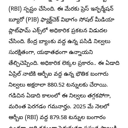
(RBI) స్పష్టం చేసింది. ఈ మేరకు ప్రెస్ ఇన్ఫర్మేషన్
బ్యూరో (PIB) ఫ్యాక్ట్‌చెక్ విభాగం సోషల్ మీడియా
ప్లాట్‌ఫామ్ ఎక్స్‌లో అధికారిక ప్రకటన విడుదల
చేసింది. కేంద్ర బ్యాంకు వద్ద ఉన్న పసిడి నిల్వలు
సురక్షితంగా, యథాతథంగా ఉన్నాయని
తేల్చిచెప్పింది. అధికారిక లెక్కల ప్రకారం.. ఈ ఏడాది
ఏప్రిల్ నాటికి ఆర్బీఐ వద్ద ఉన్న భౌతిక బంగారు
నిల్వలు అక్షరాలా 880.52 టన్నులకు చేరాయి.
గడిచిన ఏడాది కాలంలో ఈ నిల్వలు తగ్గకపోగా,
మరింత పెరగడం గమనార్హం. 2025 మే నెలలో
ఆర్బీఐ (RBI) వద్ద 879.58 టన్నుల బంగారం