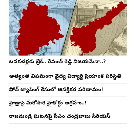
బనకచర్లకు బ్రేక్.. రేవంత్ రెడ్డి విజయమేనా..?
అత్యంత విషమంగా వైద్య విద్యార్థిని ప్రియాంక పరిస్థితి
ఫోన్ ట్యాపింగ్ కేసులో ఆసక్తికర పరిణామం!
హైడ్రాపై మరోసారి హైకోర్టు ఆగ్రహం..!
రాజమండ్రి ఘటనపై సీఎం చంద్రబాబు సీరియస్