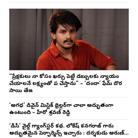
”ప్రేక్షకులు నా కోసం ఖర్చు పెట్టే డబ్బులకు న్యాయం
చేయాలనే లక్ష్యంతో పని చేస్తాను” – ‘దందా’ ఫేమ్ దొర
సాయి తేజ
‘అగధ’ డివైన్ మిస్టిక్ థ్రిల్లర్‌గా చాలా అద్భుతంగా
ఉంటుంది – హీరో శ్రవణ్ రెడ్డి
‘డీసీ’ వైల్డ్ గ్యాంగ్‌స్టర్ కథ. లోకేష్ కనగరాజ్ గారు
అద్భుతమైన పెర్ఫార్మెన్స్ ఇచ్చారు : దర్శకుడు అరుణ్