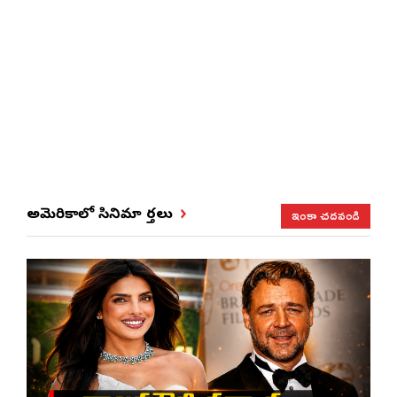
ఇంకా చదవండి
అమెరికాలో సినిమా వార్తలు