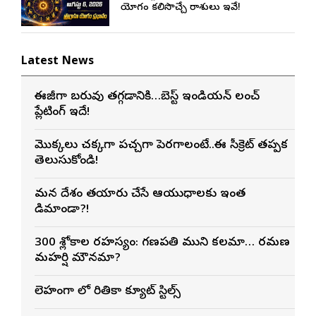
యోగం కలిసొచ్చే రాశులు ఇవే!
Latest News
ఈజీగా బరువు తగ్గడానికి…బెస్ట్ ఇండియన్ లంచ్
ప్లేటింగ్ ఇదే!
మొక్కలు చక్కగా పచ్చగా పెరగాలంటే..ఈ సీక్రెట్ తప్పక
తెలుసుకోండి!
మన దేశం తయారు చేసే ఆయుధాలకు ఇంత
డిమాండా?!
300 శ్లోకాల రహస్యం: గణపతి ముని కలమా… రమణ
మహర్షి మౌనమా?
లెహంగా లో రితికా క్యూట్ స్టిల్స్