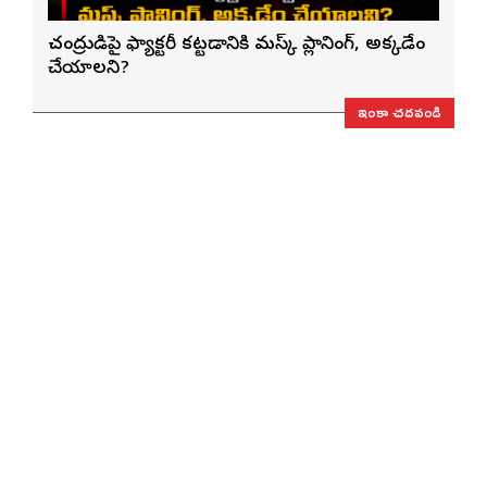
చంద్రుడిపై ఫ్యాక్టరీ కట్టడానికి మస్క్ ప్లానింగ్, అక్కడేం
చేయాలని?
ఇంకా చదవండి