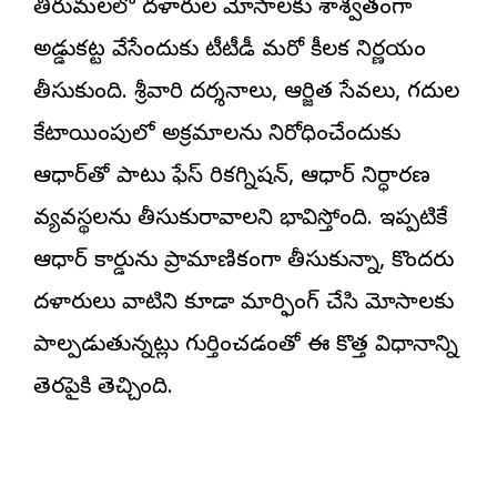
తిరుమలలో దళారుల మోసాలకు శాశ్వతంగా
అడ్డుకట్ట వేసేందుకు టీటీడీ మరో కీలక నిర్ణయం
తీసుకుంది. శ్రీవారి దర్శనాలు, ఆర్జిత సేవలు, గదుల
కేటాయింపులో అక్రమాలను నిరోధించేందుకు
ఆధార్‌తో పాటు ఫేస్ రికగ్నిషన్, ఆధార్ నిర్ధారణ
వ్యవస్థలను తీసుకురావాలని భావిస్తోంది. ఇప్పటికే
ఆధార్ కార్డును ప్రామాణికంగా తీసుకున్నా, కొందరు
దళారులు వాటిని కూడా మార్ఫింగ్ చేసి మోసాలకు
పాల్పడుతున్నట్లు గుర్తించడంతో ఈ కొత్త విధానాన్ని
తెరపైకి తెచ్చింది.