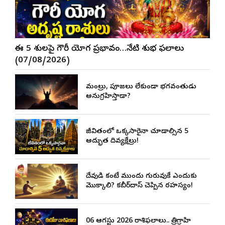
ఈ 5 రాశులపై గౌరీ యోగ ప్రభావం…నేటి శుభ ఫలాలు
(07/08/2026)
మంత్రాలు, పూజలు లేకుండా భగవంతుడు
అనుగ్రహిస్తాడా?
జీవితంలో ఒక్కసారైనా చూడాల్సిన 5
అద్భుత దివ్యక్షేత్రాలు!
దేవుడి కంటే ముందు గురువుకే ఎందుకు
మొక్కాలి? కబీర్‌దాస్ చెప్పిన రహస్యం!
06 ఆగస్టు 2026 రాశిఫలాలు.. త్రిగ్రాహి