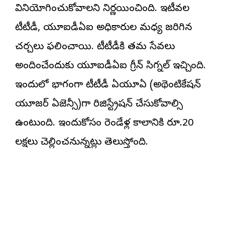
వినియోగించుకోవాలని నిర్ణయించింది. ఇటీవల
టీటీడీ, యూఐడీఏఐ అధికారుల మధ్య జరిగిన
చర్చలు ఫలించాయి. టీటీడీకి తమ సేవలు
అందించేందుకు యూఐడీఏఐ గ్రీన్ సిగ్నల్ ఇచ్చింది.
ఇందులో భాగంగా టీటీడీ ఏయూఏ (అథెంటికేషన్‌
యూజర్‌ ఏజెన్సీ)గా రిజిస్ట్రేషన్ చేసుకోవాల్సి
ఉంటుంది. ఇందుకోసం రెండేళ్ల కాలానికి రూ.20
లక్షలు చెల్లించనున్నట్లు తెలుస్తోంది.