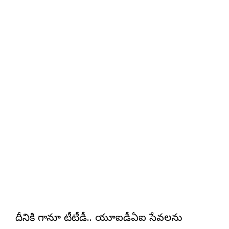
దీనికి గానూ టీటీడీ.. యూఐడీఏఐ సేవలను