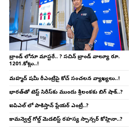
బ్రాండ్ లోనూ మాస్టరే.. ? సచిన్ బ్రాండ్ వాల్యూ రూ.
1201.కోట్లు..!
మహ్మద్ షమీ రీఎంట్రీపై కోచ్ సంచలన వ్యాఖ్యలు..!
భారత్‌తో టెస్ట్ సిరీస్‌కు ముందు శ్రీలంకకు బిగ్ షాక్..?
ఐపిఎల్ లో పాకిస్తాన్ ప్లేయర్ ఎంట్రీ..?
కామన్వెల్త్ గోల్డ్ మెడలిస్ట్ రహస్య స్పాన్సర్ కోహ్లినా..?