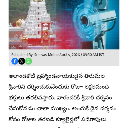
Published By: Srinivas Mohan
April 5, 2026 / 09:30 AM IST
అఖిలాండకోటి బ్రహ్మాండనాయకుడైన తిరుమల
శ్రీవారిని దర్శించుకునేందుకు రోజూ లక్షలమంది
భక్తులు తరలివస్తారు. వారందరికీ శ్రీవారి దర్శనం
చేసుకోవడం చాలా ముఖ్యం. అందుకే దైవ దర్శనం
కోసం రోజుల తరబడి క్యూలైన్లలో పడిగాపులు