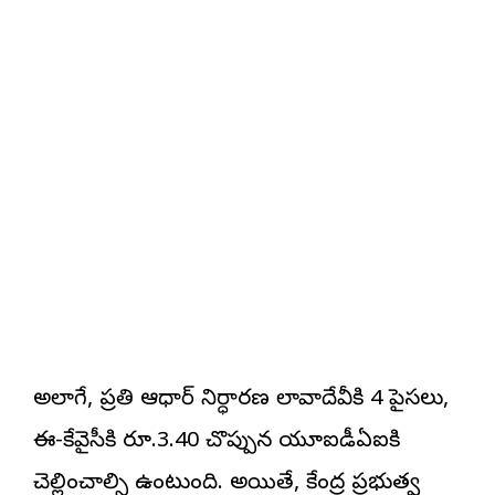
అలాగే, ప్రతి ఆధార్ నిర్ధారణ లావాదేవీకి 4 పైసలు,
ఈ-కేవైసీకి రూ.3.40 చొప్పున యూఐడీఏఐకి
చెల్లించాల్సి ఉంటుంది. అయితే, కేంద్ర ప్రభుత్వ