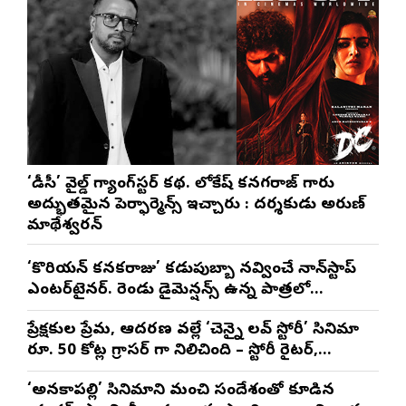
‘డీసీ’ వైల్డ్ గ్యాంగ్‌స్టర్ కథ. లోకేష్ కనగరాజ్ గారు
అద్భుతమైన పెర్ఫార్మెన్స్ ఇచ్చారు : దర్శకుడు అరుణ్
మాథేశ్వరన్
‘కొరియన్ కనకరాజు’ కడుపుబ్బా నవ్వించే నాన్‌స్టాప్
ఎంటర్‌టైనర్. రెండు డైమెన్షన్స్ ఉన్న పాత్రలో
నటించడం చాలా సంతృప్తినిచ్చింది : వరుణ్ తేజ్
ప్రేక్షకుల ప్రేమ, ఆదరణ వల్లే ‘చెన్నై లవ్ స్టోరీ’ సినిమా
రూ. 50 కోట్ల గ్రాసర్ గా నిలిచింది – స్టోరీ రైటర్,
ప్రొడ్యూసర్ సాయి రాజేష్
‘అనకాపల్లి’ సినిమాని మంచి సందేశంతో కూడిన