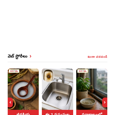
ఇంకా చదవండి
వెబ్ స్టోరీలు
న