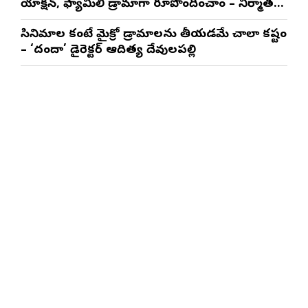
యాక్షన్, ఫ్యామిలీ డ్రామాగా రూపొందించాం – నిర్మాతలు
త్రినాథరావు నక్కిన, కాండ్రేగుల నాయుడు
సినిమాల కంటే మైక్రో డ్రామాలను తీయడమే చాలా కష్టం
– ‘దందా’ డైరెక్ట‌ర్ ఆదిత్య దేవులపల్లి