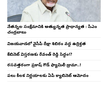
నేతన్నల సంక్షేమానికి అత్యున్నత ప్రాధాన్యత : సీఎం
చంద్రబాబు
విజయవాడలో వైసీపీ దీక్షా శిబిరం వద్ద ఉద్రిక్తత
కేబినెట్ విస్తరణకు రేవంత్ రెడ్డి సిద్ధం!?
రసవత్తరంగా ప్రకాష్ గౌడ్ ఫ్యామిలీ డ్రామా..!
పలు కీలక నిర్ణయాలకు ఏపీ క్యాబినెట్ ఆమోదం