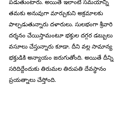
పడుతుంటారు. అయితే ఇలాంటి సమయాన్ని
తమకు అనువుగా మార్చుకుని అక్రమాలకు
పాల్పడుతున్నారు దళారులు. సులభంగా శ్రీవారి
దర్శనం చేయిస్తామంటూ భక్తుల దగ్గర డబ్బులు
వసూలు చేస్తున్నారు కూడా. దీని వల్ల సామాన్య
భక్తుడికి అన్యాయం జరుగుతోంది. అయితే దీన్ని
సరిదిద్దేందుకు తిరుమల తిరుపతి దేవస్థానం
ప్రయత్నాలు చేస్తోంది.