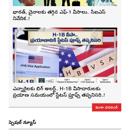
భారత్, చైనాలకు తగ్గిన ఎఫ్-1 వీసాలు.. సీఐఎస్
నివేదిక..!
ఎన్నారైలకు బిగ్ అలర్ట్.. H-1B వీసాదారులకు
ప్రయాణ సమయంలో స్టేటస్ ప్రూఫ్స్ తప్పనిసరి..!
ఇంకా చదవండి
స్పెషల్ న్యూస్