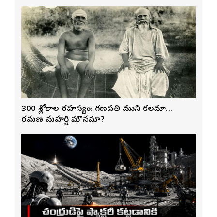
300 శ్లోకాల రహస్యం: గణపతి ముని కలమా…
రమణ మహర్షి మౌనమా?