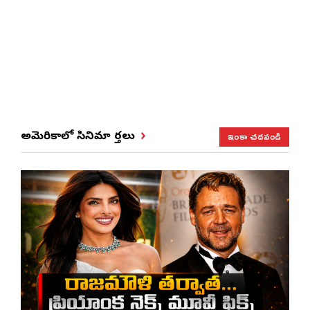
ఇంకా చదవండి
అమెరికాలో సినిమా వార్తలు