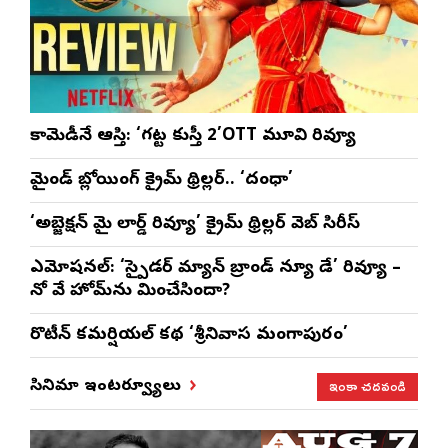
కామెడీనే ఆస్తి: ‘గట్ట కుస్తీ 2’OTT మూవి రివ్యూ
మైండ్ బ్లోయింగ్ క్రైమ్ థ్రిల్లర్.. ‘దంధా’
‘అబ్జెక్ష‌న్ మై లార్డ్ రివ్యూ’ క్రైమ్ థ్రిల్ల‌ర్ వెబ్ సిరీస్
ఎమోష‌న‌ల్‌: ‘స్పైడర్ మ్యాన్ బ్రాండ్ న్యూ డే’ రివ్యూ –
నో వే హోమ్‌ను మించేసిందా?
రొటీన్‌ కమర్షియల్‌ కథ ‘శ్రీనివాస మంగాపురం’
ఇంకా చదవండి
సినిమా ఇంటర్వ్యూలు