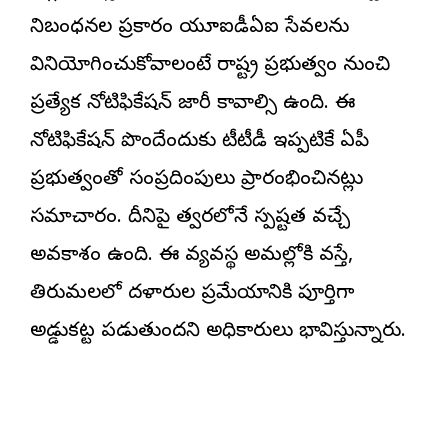
నిబంధనల ప్రకారం యూఐడీఏఐ సేవలను
వినియోగించుకోవాలంటే రాష్ట్ర ప్రభుత్వం నుంచి
ప్రత్యేక నోటిఫికేషన్ జారీ కావాల్సి ఉంది. ఈ
నోటిఫికేషన్ పొందేందుకు టీటీడీ ఇప్పటికే ఏపీ
ప్రభుత్వంతో సంప్రదింపులు ప్రారంభించినట్లు
సమాచారం. దీనిపై త్వరలోనే స్పష్టత వచ్చే
అవకాశం ఉంది. ఈ వ్యవస్థ అమల్లోకి వస్తే,
తిరుమలలో దళారుల ప్రమేయానికి పూర్తిగా
అడ్డుకట్ట పడుతుందని అధికారులు భావిస్తున్నారు.