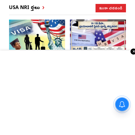
ఇంకా చదవండి
USA NRI వార్తలు
భారత్, చైనాలకు తగ్గిన
ఎన్నారైలకు బిగ్ అలర్ట్..
ఎఫ్-1 వీసాలు.. సీఐఎస్
H-1B వీసాదారులకు
నివేదిక..!
ప్రయాణ సమయంలో
స్టేటస్ ప్రూఫ్స్ తప్పనిసరి..!
తెలంగాణలో 70 లక్షలకు పైగా ఓట్లు
న్యూజెర్సీలో తెలంగాణ
సెయింట్ లూయిస్‌లో
గల్లంతు!
బీజేపీ రాష్ట్ర అధ్యక్షుడు
నాట్స్ ఉచిత వైద్య శిబిరం
ఎన్. రాంచందర్‌రావుకు
ఘన స్వాగతం