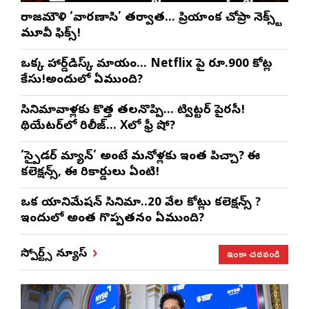
రాజమౌళి ‘వారణాసి’ తర్వాత… ప్రియాంక చోప్రా నెక్స్ట్
మూవీ ఫిక్స్!
ఒక్క హార్డ్‌డిస్క్ మాయం… Netflix పై రూ.900 కోట్ల
కేసు!అందులో ఏముంది?
సినిమావాళ్లకు కొత్త తలనొప్పి… ట్విట్టర్ పైరసీ!
థియేటర్‌లో రిలీజ్… Xలో ఫ్రీ షో?
‘స్పైడర్ మ్యాన్’ అంటే మనోళ్లకు ఇంత పిచ్చా? ఈ
కలెక్షన్స్, ఈ రికార్డులు ఏంటి!
ఒక యానిమేషన్ సినిమా..20 వేల కోట్లు కలెక్షన్స్ ?
ఇందులో అంత గొప్పతనం ఏముంది?
ఇంకా చదవండి
స్పోర్ట్స్ న్యూస్