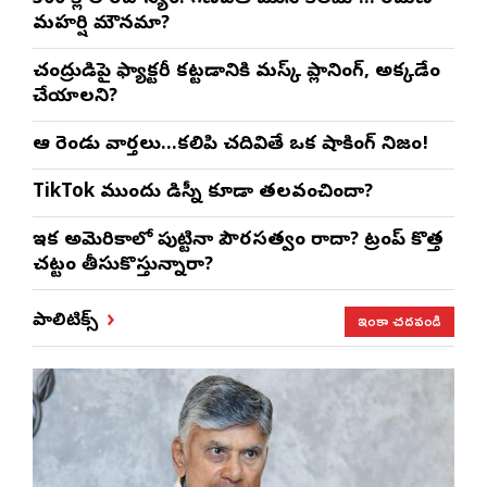
మహర్షి మౌనమా?
చంద్రుడిపై ఫ్యాక్టరీ కట్టడానికి మస్క్ ప్లానింగ్, అక్కడేం
చేయాలని?
ఆ రెండు వార్తలు…కలిపి చదివితే ఒక షాకింగ్ నిజం!
TikTok ముందు డిస్నీ కూడా తలవంచిందా?
ఇక అమెరికాలో పుట్టినా పౌరసత్వం రాదా? ట్రంప్ కొత్త
చట్టం తీసుకొస్తున్నారా?
ఇంకా చదవండి
పాలిటిక్స్