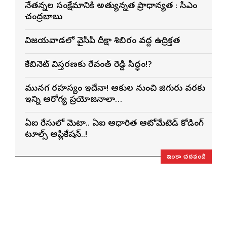
నేతన్నల సంక్షేమానికి అత్యున్నత ప్రాధాన్యత : సీఎం
చంద్రబాబు
విజయవాడలో వైసీపీ దీక్షా శిబిరం వద్ద ఉద్రిక్తత
కేబినెట్ విస్తరణకు రేవంత్ రెడ్డి సిద్ధం!?
మునగ రహస్యం ఇదేనా! ఆకుల నుంచి జిగురు వరకు
ఇన్ని ఆరోగ్య ప్రయోజనాలా…
ఏఐ రేసులో మెటా.. ఏఐ ఆధారిత ఆటోమేటెడ్ కోడింగ్
టూల్స్ అప్లికేషన్..!
ఇంకా చదవండి