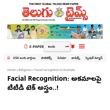
E-PAPER
USA తెలుగు వార్తలు
పాలిటిక్స్
సినిమా
టాపిక్స్
స్పెషల్ న్యూస్
Home
»
Religious
» Facial recognition in tirumala
Facial Recognition: అక్రమాలపై
టీటీడీ టెక్ అస్త్రం..!