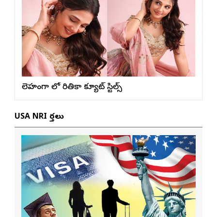
లెహంగా లో రితికా క్యూట్ స్టిల్స్
USA NRI వార్తలు