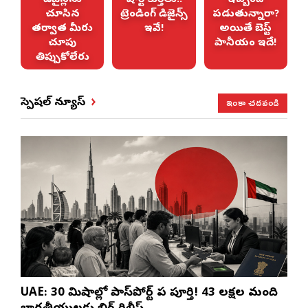
ల
డిజైన్లను
షార్ట్ కుర్తీలు..
ఇబ్బంది
ు
చూసిన
ట్రెండింగ్ డిజైన్స్
పడుతున్నారా?
తర్వాత మీరు
ఇవే!
అయితే బెస్ట్
చూపు
పానీయం ఇదే!
తిప్పుకోలేరు
ఇంకా చదవండి
స్పెషల్ న్యూస్
UAE: 30 నిమిషాల్లో పాస్‌పోర్ట్ పని పూర్తి! 43 లక్షల మంది