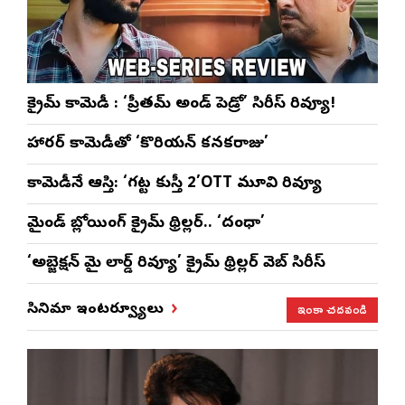
క్రైమ్ కామెడీ : ‘ప్రీతమ్ అండ్ పెడ్రో’ సిరీస్ రివ్యూ!
హారర్ కామెడీతో ‘కొరియన్ కనకరాజు’
కామెడీనే ఆస్తి: ‘గట్ట కుస్తీ 2’OTT మూవి రివ్యూ
మైండ్ బ్లోయింగ్ క్రైమ్ థ్రిల్లర్.. ‘దంధా’
‘అబ్జెక్ష‌న్ మై లార్డ్ రివ్యూ’ క్రైమ్ థ్రిల్ల‌ర్ వెబ్ సిరీస్
ఇంకా చదవండి
సినిమా ఇంటర్వ్యూలు