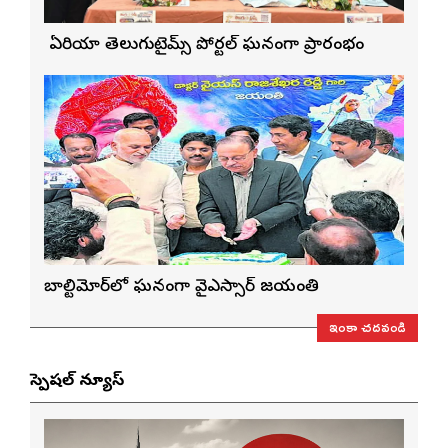
బే ఏరియా తెలుగుటైమ్స్ పోర్టల్ ఘనంగా ప్రారంభం
బాల్టిమోర్‌లో ఘనంగా వైఎస్సార్‌ జయంతి
ఇంకా చదవండి
స్పెషల్ న్యూస్