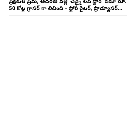
ప్రేక్షకుల ప్రేమ, ఆదరణ వల్లే ‘చెన్నై లవ్ స్టోరీ’ సినిమా రూ.
50 కోట్ల గ్రాసర్ గా నిలిచింది – స్టోరీ రైటర్, ప్రొడ్యూసర్
సాయి రాజేష్