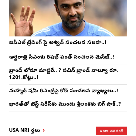
ఐపీఎల్ ట్రేడింగ్ పై అశ్విన్ సంచలన సలహా..!
అర్థరాత్రి సీఎంకు రిషభ్ పంత్ సంచలన మెసేజ్..!
బ్రాండ్ లోనూ మాస్టరే.. ? సచిన్ బ్రాండ్ వాల్యూ రూ.
1201.కోట్లు..!
మహ్మద్ షమీ రీఎంట్రీపై కోచ్ సంచలన వ్యాఖ్యలు..!
భారత్‌తో టెస్ట్ సిరీస్‌కు ముందు శ్రీలంకకు బిగ్ షాక్..?
ఇంకా చదవండి
USA NRI వార్తలు