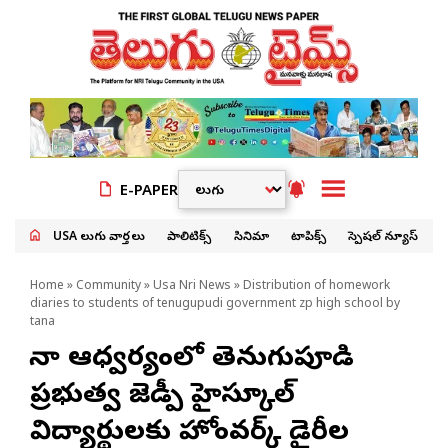
E-PAPER
USA తెలుగు వార్తలు
పాలిటిక్స్
సినిమా
టాపిక్స్
స్పెషల్ న్యూస్
Home
»
Community
»
Usa Nri News
» Distribution of homework
diaries to students of tenugupudi government zp high school by
tana
తానా ఆధ్వర్యంలో తెనుగుపూడి
ప్రభుత్వ జెడ్పీ హైస్కూల్
విద్యార్థులకు హోంవర్క్ డైరీల