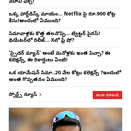
మూవీ ఫిక్స్!
ఒక్క హార్డ్‌డిస్క్ మాయం… Netflix పై రూ.900 కోట్ల
కేసు!అందులో ఏముంది?
సినిమావాళ్లకు కొత్త తలనొప్పి… ట్విట్టర్ పైరసీ!
థియేటర్‌లో రిలీజ్… Xలో ఫ్రీ షో?
‘స్పైడర్ మ్యాన్’ అంటే మనోళ్లకు ఇంత పిచ్చా? ఈ
కలెక్షన్స్, ఈ రికార్డులు ఏంటి!
ఒక యానిమేషన్ సినిమా..20 వేల కోట్లు కలెక్షన్స్ ?ఇందులో
అంత గొప్పతనం ఏముంది?
ఇంకా చదవండి
స్పోర్ట్స్ న్యూస్