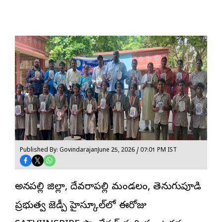
Published By: Govindarajan
June 25, 2026 / 07:01 PM IST
అనకాపల్లి జిల్లా, దేవరాపల్లి మండలం, తెనుగుపూడి
ప్రభుత్వ
జెడ్పీ హైస్కూల్‌
లో ఈరోజు