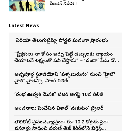
సీఐఎస్ నివేదిక..!
Latest News
బే ఏరియా తెలుగుటైమ్స్ పోర్టల్ ఘనంగా ప్రారంభం
”ప్రేక్షకులు నా కోసం ఖర్చు పెట్టే డబ్బులకు న్యాయం
చేయాలనే లక్ష్యంతో పని చేస్తాను” – ‘దందా’ ఫేమ్ దొర
సాయి తేజ
అన్నపూర్ణ స్టూడియోస్ ‘పళ్ళబురుసు’ నుంచి ‘హైలో
హైలో హైలెస్సా’ సాంగ్ రిలీజ్
‘రంభ ఊర్వశి మేనక’ టీజర్ ఆగస్ట్ 10న రిలీజ్
అంచనాలు పెంచేసిన విశాల్ ‘మకుటం’ ట్రైలర్
తొలిరోజే ప్రపంచవ్యాప్తంగా రూ.10.2 కోట్లకు పైగా
వసూళ్లు సాధించి వరుణ్ తేజ్ కెరీర్‌లోనే బిగ్గెస్ట్