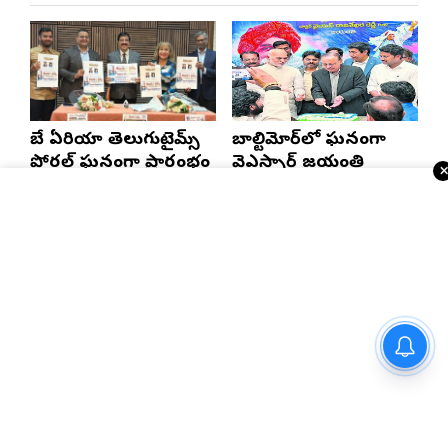
బే ఏరియా తెలుగుటైమ్స్
బాల్టిమోర్‌లో ఘనంగా
పోర్టల్ ఘనంగా ప్రారంభం
వైఎస్సార్‌ జయంతి
వైభవంగా ముగిసిన 19వ
భాష అంతరిస్తే జాతి
ఆటా మహాసభలు
అంతరిస్తుంది
Jamais Vu లాంటి వింత పరిస్థితి
మీకెప్పుడైనా వచ్చిందా?