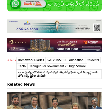
Homework Diaries
SATVIINSPIRE Foundation
Students
#Tags
TANA
Tenugupudi Government ZP High School
తానా ఆధ్వర్యంలో తెనుగుపూడి ప్రభుత్వ జెడ్పీ హైస్కూల్ విద్యార్థులకు
హోంవర్క్ డైరీల పంపిణీ
Related News