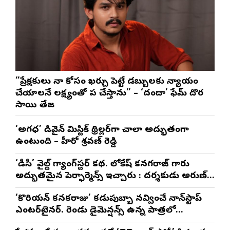
”ప్రేక్షకులు నా కోసం ఖర్చు పెట్టే డబ్బులకు న్యాయం
చేయాలనే లక్ష్యంతో పని చేస్తాను” – ‘దందా’ ఫేమ్ దొర
సాయి తేజ
‘అగధ’ డివైన్ మిస్టిక్ థ్రిల్లర్‌గా చాలా అద్భుతంగా
ఉంటుంది – హీరో శ్రవణ్ రెడ్డి
‘డీసీ’ వైల్డ్ గ్యాంగ్‌స్టర్ కథ. లోకేష్ కనగరాజ్ గారు
అద్భుతమైన పెర్ఫార్మెన్స్ ఇచ్చారు : దర్శకుడు అరుణ్
మాథేశ్వరన్
‘కొరియన్ కనకరాజు’ కడుపుబ్బా నవ్వించే నాన్‌స్టాప్
ఎంటర్‌టైనర్. రెండు డైమెన్షన్స్ ఉన్న పాత్రలో
నటించడం చాలా సంతృప్తినిచ్చింది : వరుణ్ తేజ్