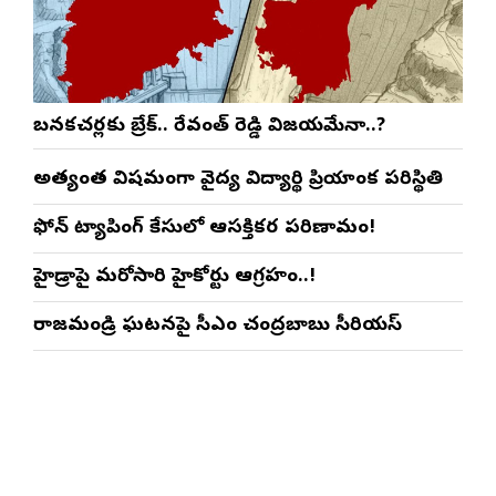
బనకచర్లకు బ్రేక్.. రేవంత్ రెడ్డి విజయమేనా..?
అత్యంత విషమంగా వైద్య విద్యార్థిని ప్రియాంక పరిస్థితి
ఫోన్ ట్యాపింగ్ కేసులో ఆసక్తికర పరిణామం!
హైడ్రాపై మరోసారి హైకోర్టు ఆగ్రహం..!
రాజమండ్రి ఘటనపై సీఎం చంద్రబాబు సీరియస్