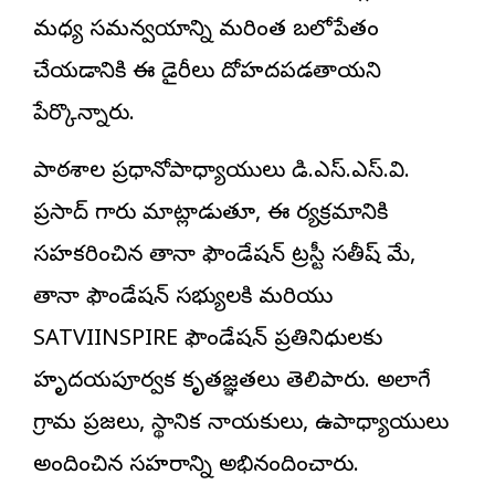
మధ్య సమన్వయాన్ని మరింత బలోపేతం
చేయడానికి ఈ డైరీలు దోహదపడతాయని
పేర్కొన్నారు.
పాఠశాల ప్రధానోపాధ్యాయులు డి.ఎస్.ఎస్.వి.
ప్రసాద్ గారు మాట్లాడుతూ, ఈ కార్యక్రమానికి
సహకరించిన తానా ఫౌండేషన్ ట్రస్టీ సతీష్ మేకా,
తానా ఫౌండేషన్ సభ్యులకి మరియు
SATVIINSPIRE ఫౌండేషన్ ప్రతినిధులకు
హృదయపూర్వక కృతజ్ఞతలు తెలిపారు. అలాగే
గ్రామ ప్రజలు, స్థానిక నాయకులు, ఉపాధ్యాయులు
అందించిన సహకారాన్ని అభినందించారు.