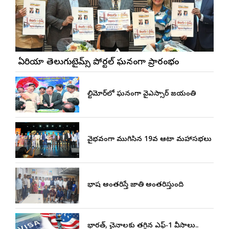
బే ఏరియా తెలుగుటైమ్స్ పోర్టల్ ఘనంగా ప్రారంభం
బాల్టిమోర్‌లో ఘనంగా వైఎస్సార్‌ జయంతి
వైభవంగా ముగిసిన 19వ ఆటా మహాసభలు
భాష అంతరిస్తే జాతి అంతరిస్తుంది
భారత్, చైనాలకు తగ్గిన ఎఫ్-1 వీసాలు..