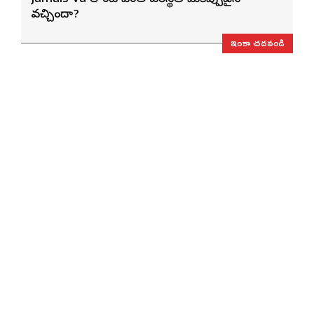
వచ్చిందా?
ఇంకా చదవండి