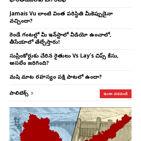
భారతీయులకు బిగ్ రిలీఫ్
Jamais Vu లాంటి వింత పరిస్థితి మీకెప్పుడైనా
వచ్చిందా?
రెండే గంటల్లో మీ ఇన్‌స్టాలో వీడియో ఉంచాలో,
తీసేయాలో తేల్చేస్తారు!
సుప్రీంకోర్టుకు చేరిన రైతులు Vs Lay’s చిప్స్‌ కేసు,
అసలేం జరిగింది?
మనిషి మాట రహస్యం పక్షి పాటలో ఉందా?
ఇంకా చదవండి
పాలిటిక్స్