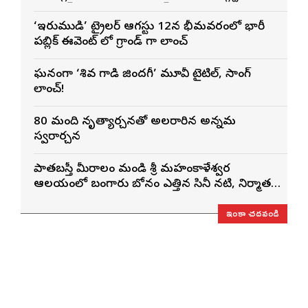
ఓపెనింగ్‌గా నిలిచిన ‘కొరియన్ కనకరాజు’
‘ఇరుముడి’ ట్రైలర్ ఆగస్టు 12న భీమవరంలో భారీ
పబ్లిక్ ఈవెంట్ లో గ్రాండ్ గా లాంచ్
ఘనంగా ‘శివ గాడి జింద‌గీ’ మూవీ టైటిల్, సాంగ్
లాంచ్!
80 మంది నృత్యార్చనతో అలరారిన అన్నమ
స్వరార్చన
పాతబస్తీ మీరాలం మండి శ్రీ మహంకాళేశ్వర
ఆలయంలో బంగారు బోనం ఎత్తిన సినీ నటి, నిర్మాత
నిహారిక కొణిదెల
ఇంకా చదవండి