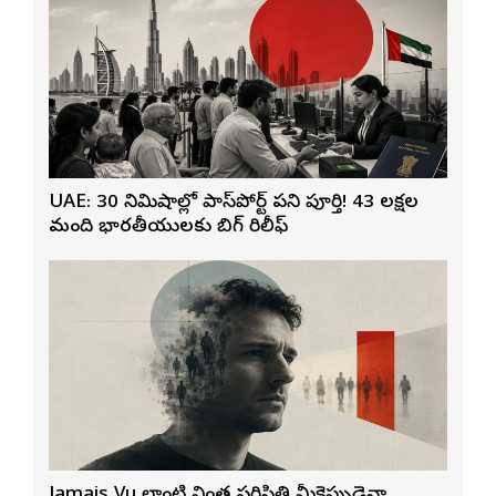
UAE: 30 నిమిషాల్లో పాస్‌పోర్ట్ పని పూర్తి! 43 లక్షల
మంది భారతీయులకు బిగ్ రిలీఫ్
Jamais Vu లాంటి వింత పరిస్థితి మీకెప్పుడైనా