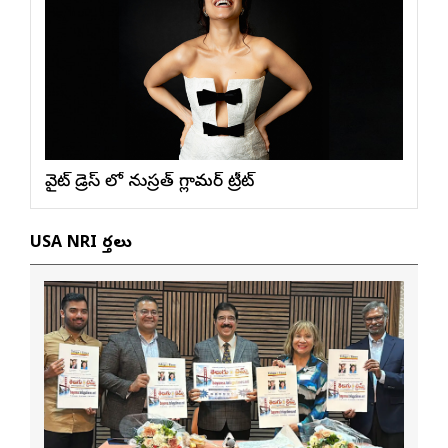
వైట్ డ్రెస్ లో నుస్ర‌త్ గ్లామ‌ర్ ట్రీట్
USA NRI వార్తలు