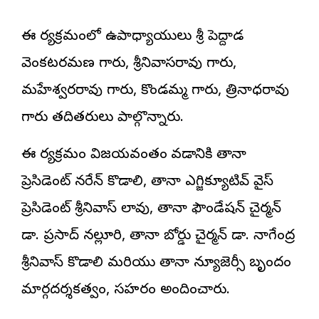
ఈ కార్యక్రమంలో ఉపాధ్యాయులు శ్రీ పెద్దాడ
వెంకటరమణ గారు, శ్రీనివాసరావు గారు,
మహేశ్వరరావు గారు, కొండమ్మ గారు, త్రినాధరావు
గారు తదితరులు పాల్గొన్నారు.
ఈ కార్యక్రమం విజయవంతం కావడానికి తానా
ప్రెసిడెంట్ నరేన్ కొడాలి, తానా ఎగ్జిక్యూటివ్ వైస్
ప్రెసిడెంట్ శ్రీనివాస్ లావు, తానా ఫౌండేషన్ చైర్మన్
డా. ప్రసాద్ నల్లూరి, తానా బోర్డు చైర్మన్ డా. నాగేంద్ర
శ్రీనివాస్ కొడాలి మరియు తానా న్యూజెర్సీ బృందం
మార్గదర్శకత్వం, సహకారం అందించారు.