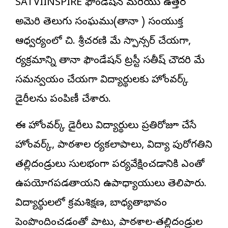
SATVIINSPIRE ఫౌండేషన్ మరియు ఉత్తర
అమెరికా తెలుగు సంఘము(తానా ) సంయుక్త
ఆధ్వర్యంలో చి. శ్రీచరణి మేకా స్పాన్సర్ చేయగా,
కార్యక్రమాన్ని తానా ఫౌండేషన్ ట్రస్టీ సతీష్ చౌదరి మేకా
సమన్వయం చేయగా విద్యార్థులకు హోంవర్క్
డైరీలను పంపిణీ చేశారు.
ఈ హోంవర్క్ డైరీలు విద్యార్థులు ప్రతిరోజూ చేసే
హోంవర్క్, పాఠశాల కార్యకలాపాలు, విద్యా పురోగతిని
తల్లిదండ్రులు సులభంగా పర్యవేక్షించడానికి ఎంతో
ఉపయోగపడతాయని ఉపాధ్యాయులు తెలిపారు.
విద్యార్థులలో క్రమశిక్షణ, బాధ్యతాభావం
పెంపొందించడంతో పాటు, పాఠశాల-తల్లిదండ్రుల