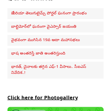
బే ఏరియా తెలుగుటైమ్స్ పోర్టల్ ఘనంగా ప్రారంభం
బాల్టిమోర్‌లో ఘనంగా వైఎస్సార్‌ జయంతి
వైభవంగా ముగిసిన 19వ ఆటా మహాసభలు
భాష అంతరిస్తే జాతి అంతరిస్తుంది
భారత్, చైనాలకు తగ్గిన ఎఫ్-1 వీసాలు.. సీఐఎస్
నివేదిక..!
Click here for Photogallery