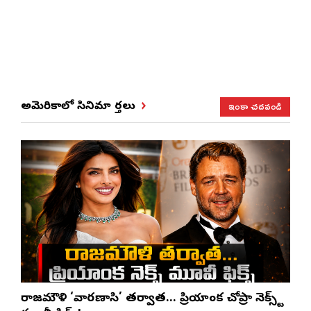
ఇంకా చదవండి
అమెరికాలో సినిమా వార్తలు
రాజమౌళి ‘వారణాసి’ తర్వాత… ప్రియాంక చోప్రా నెక్స్ట్