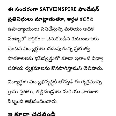
ఈ సందర్భంగా SATVIINSPIRE ఫౌండేషన్
ప్రతినిధులు మాట్లాడుతూ
, అర్హత కలిగిన
ఉపాధ్యాయులు పనిచేస్తున్న మరియు అధిక
సంఖ్యలో ఆర్థికంగా వెనుకబడిన కుటుంబాలకు
చెందిన విద్యార్థులు చదువుతున్న ప్రభుత్వ
పాఠశాలలకు భవిష్యత్తులో కూడా ఇలాంటి విద్యా
సహాయ కార్యక్రమాలను కొనసాగిస్తామని తెలిపారు.
విద్యార్థుల విద్యాభివృద్ధికి తోడ్పడే ఈ కార్యక్రమాన్ని
గ్రామ ప్రజలు, తల్లిదండ్రులు మరియు పాఠశాల
సిబ్బంది అభినందించారు.
ఇవి కూడా చదవండి