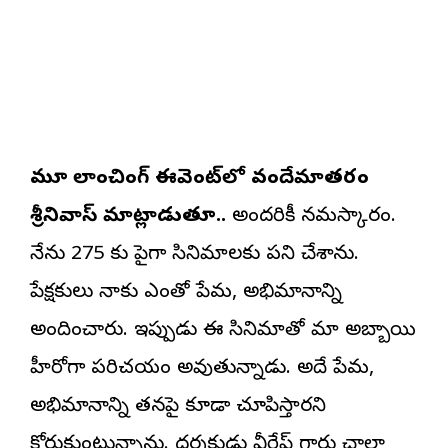
మూవీ లాంచింగ్ ఈవెంట్‌లో వందేమాతరం
శ్రీనివాస్ మాట్లాడుతూ..
అందరికీ నమస్కారం.
నేను 275 కు పైగా సినిమాలకు పని చేశాను.
ప్రేక్షకులు నాకు ఎంతో ప్రేమ, అభిమానాన్ని
అందించారు. ఇప్పుడు ఈ సినిమాతో మా అబ్బాయి
హీరోగా పరిచయం అవుతున్నాడు. అదే ప్రేమ,
అభిమానాన్ని తనపై కూడా చూపిస్తారని
కోరుకుంటున్నాను. దర్శకుడు వీరేష్ గారు చాలా