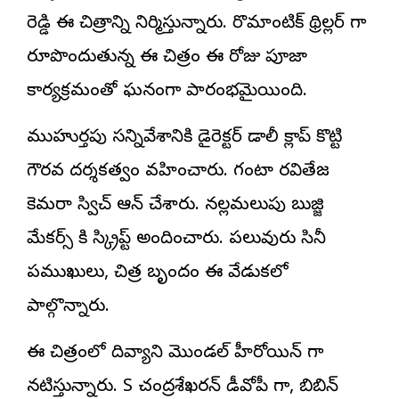
రెడ్డి ఈ చిత్రాన్ని నిర్మిస్తున్నారు. రొమాంటిక్ థ్రిల్లర్ గా
రూపొందుతున్న ఈ చిత్రం ఈ రోజు పూజా
కార్యక్రమంతో ఘనంగా ప్రారంభమైయింది.
ముహుర్తపు సన్నివేశానికి
డైరెక్టర్
డాలీ క్లాప్ కొట్టి
గౌరవ దర్శకత్వం వహించారు. గంటా రవితేజ
కెమరా స్విచ్ ఆన్ చేశారు. నల్లమలుపు బుజ్జి
మేకర్స్ కి స్క్రిప్ట్ అందించారు. పలువురు సినీ
ప్రముఖులు, చిత్ర బృందం ఈ వేడుకలో
పాల్గొన్నారు.
ఈ చిత్రంలో దివ్యాని మొండల్ హీరోయిన్ గా
నటిస్తున్నారు. S చంద్రశేఖరన్ డీవోపీ గా, బిబిన్