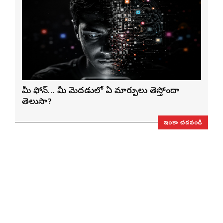
మీ ఫోన్… మీ మెదడులో ఏ మార్పులు తెస్తోందా
తెలుసా?
ఇంకా చదవండి