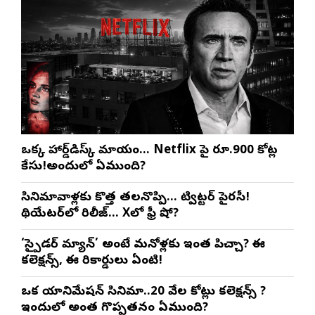
ఒక్క హార్డ్‌డిస్క్ మాయం… Netflix పై రూ.900 కోట్ల
కేసు!అందులో ఏముంది?
సినిమావాళ్లకు కొత్త తలనొప్పి… ట్విట్టర్ పైరసీ!
థియేటర్‌లో రిలీజ్… Xలో ఫ్రీ షో?
‘స్పైడర్ మ్యాన్’ అంటే మనోళ్లకు ఇంత పిచ్చా? ఈ
కలెక్షన్స్, ఈ రికార్డులు ఏంటి!
ఒక యానిమేషన్ సినిమా..20 వేల కోట్లు కలెక్షన్స్ ?
ఇందులో అంత గొప్పతనం ఏముంది?