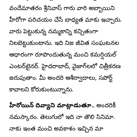
వందేమాతరం శ్రీనివాస్ గారు వారి అబ్బాయిని
హీరోగా పరిచయం చేసే బాధ్యత మాకు ఇచ్చారు.
వారు పెట్టుకున్న నమ్మకాన్ని కచ్చితంగా
నిలబెట్టుకుంటాను. ఇది నిజ జీవిత సంఘటనల
ఆధారంగా రూపొందుతున్న మంచి కమర్షియల్
ఎంటర్‌టైనర్. హైదరాబాద్, వైజాగ్‌లలో చిత్రీకరణ
జరుపుతాం. మీ అందరి ఆశీర్వాదాలు, సపోర్ట్
కావాలని కోరుకుంటున్నాను.
హీరోయిన్ దివ్యాని మాట్లాడుతూ..
అందరికీ
నమస్కారం. తెలుగులో ఇది నా తొలి సినిమా.
నాకు ఇంత మంచి అవకాశం ఇచ్చిన మా