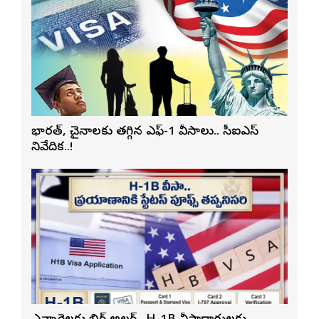
భారత్, చైనాలకు తగ్గిన ఎఫ్-1 వీసాలు.. సీఐఎస్
నివేదిక..!