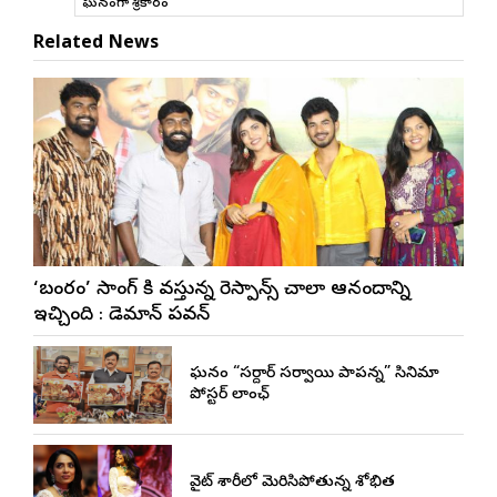
ఘనంగా శ్రీకారం
Related News
‘బంగారం’ సాంగ్ కి వస్తున్న రెస్పాన్స్ చాలా ఆనందాన్ని
ఇచ్చింది : డెమాన్ పవన్
ఘనంగా “సర్దార్ సర్వాయి పాపన్న” సినిమా
పోస్టర్ లాంఛ్
వైట్ శారీలో మెరిసిపోతున్న శోభిత