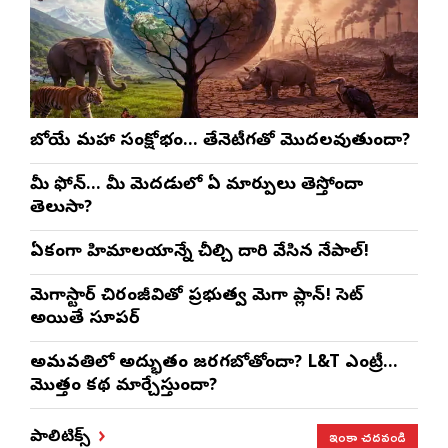
రాబోయే మహా సంక్షోభం… తేనెటీగతో మొదలవుతుందా?
మీ ఫోన్… మీ మెదడులో ఏ మార్పులు తెస్తోందా
తెలుసా?
ఏకంగా హిమాలయాన్నే చీల్చి దారి వేసిన నేపాల్!
మెగాస్టార్ చిరంజీవితో ప్రభుత్వ మెగా ప్లాన్! సెట్
అయితే సూపర్
అమరావతిలో అద్భుతం జరగబోతోందా? L&T ఎంట్రీ…
మొత్తం కథ మార్చేస్తుందా?
ఇంకా చదవండి
పాలిటిక్స్