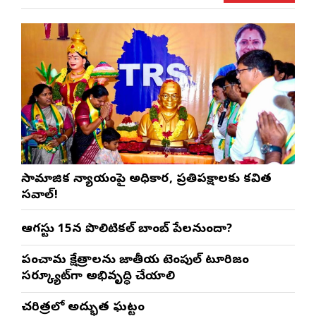
సామాజిక న్యాయంపై అధికార, ప్రతిపక్షాలకు కవిత
సవాల్!
ఆగస్టు 15న పొలిటికల్ బాంబ్ పేలనుందా?
పంచారామ క్షేత్రాలను జాతీయ టెంపుల్ టూరిజం
సర్క్యూట్‌గా అభివృద్ధి చేయాలి
చరిత్రలో అద్భుత ఘట్టం