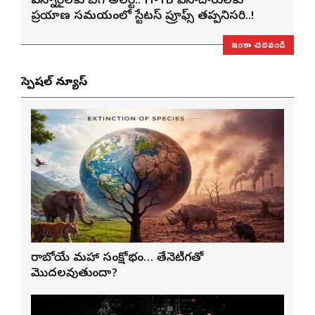
ఎన్నారైలకు బిగ్ అలర్ట్.. H-1B వీసాదారులకు
ప్రయాణ సమయంలో స్టేటస్ ప్రూఫ్స్ తప్పనిసరి..!
ఇంకా చదవండి
స్పెషల్ న్యూస్
రాబోయే మహా సంక్షోభం… తేనెటీగతో
మొదలవుతుందా?