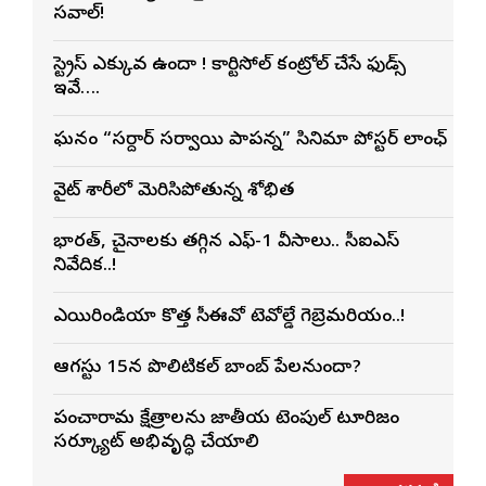
సవాల్!
స్ట్రెస్ ఎక్కువగా ఉందా ! కార్టిసోల్ కంట్రోల్ చేసే ఫుడ్స్
ఇవే….
ఘనంగా “సర్దార్ సర్వాయి పాపన్న” సినిమా పోస్టర్ లాంఛ్
వైట్ శారీలో మెరిసిపోతున్న శోభిత
భారత్, చైనాలకు తగ్గిన ఎఫ్-1 వీసాలు.. సీఐఎస్
నివేదిక..!
ఎయిరిండియా కొత్త సీఈవోగా టెవోల్డే గెబ్రెమరియం..!
ఆగస్టు 15న పొలిటికల్ బాంబ్ పేలనుందా?
పంచారామ క్షేత్రాలను జాతీయ టెంపుల్ టూరిజం
సర్క్యూట్‌గా అభివృద్ధి చేయాలి