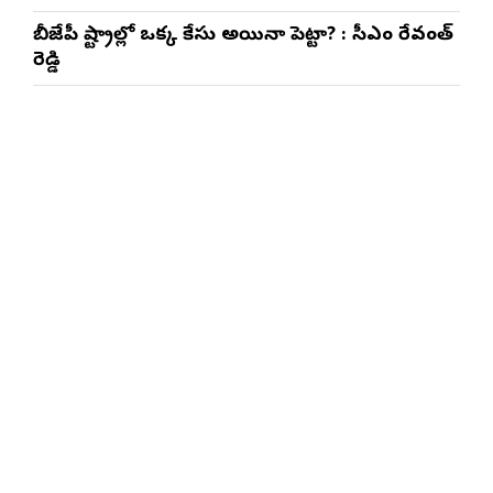
బీజేపీ రాష్ట్రాల్లో ఒక్క కేసు అయినా పెట్టారా? : సీఎం రేవంత్
రెడ్డి