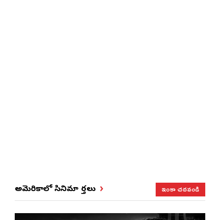
ఇంకా చదవండి
అమెరికాలో సినిమా వార్తలు