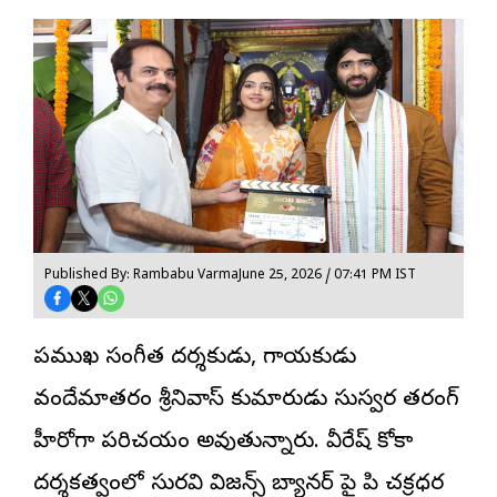
Published By: Rambabu Varma
June 25, 2026 / 07:41 PM IST
ప్రముఖ సంగీత దర్శకుడు, గాయకుడు
వందేమాతరం శ్రీనివాస్ కుమారుడు సుస్వర తరంగ్
హీరోగా పరిచయం అవుతున్నారు. వీరేష్ కోకా
దర్శకత్వంలో సురవి విజన్స్ బ్యానర్ పై పి చక్రధర