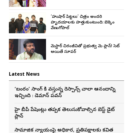
‘హుషార్‌ పిట్టలు’ చిత్రం అందరి
హృదయాలకు హత్తుకుంటుంది: బెక్కెం
వేణుగోపాల్‌
మెగాస్టార్ చిరంజీవితో ప్రభుత్వ మెగా ప్లాన్! సెట్
అయితే సూపర్
Latest News
‘బంగారం’ సాంగ్ కి వస్తున్న రెస్పాన్స్ చాలా ఆనందాన్ని
ఇచ్చింది : డెమాన్ పవన్
హై బీపీ పేషెంట్లు తప్పక తెలుసుకోవాల్సిన బెస్ట్ డైట్
ప్లాన్
సామాజిక న్యాయంపై అధికార, ప్రతిపక్షాలకు కవిత