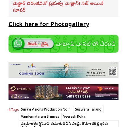
మెగాస్టార్ చిరంజీవితో ప్రభుత్వ మెగా ప్లాన్! సెట్ అయితే
సూపర్
Click here for Photogallery
Suravi Visions Production No. 1
Suswara Tarang
#Tags
Vandemataram Srinivas
Veeresh Koka
వందేమాతరం శ్రీనివాస్ కుమారుడి సినీ ఎంట్రీ.. రొమాంటిక్ థ్రిల్లర్‌కు