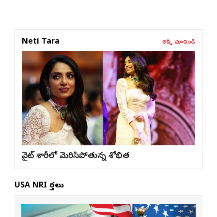
అన్నీ చూడండి
Neti Tara
వైట్ శారీలో మెరిసిపోతున్న శోభిత
USA NRI వార్తలు