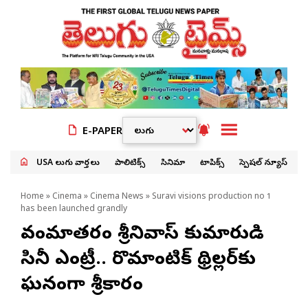
E-PAPER
USA తెలుగు వార్తలు
పాలిటిక్స్
సినిమా
టాపిక్స్
స్పెషల్ న్యూస్
Home
»
Cinema
»
Cinema News
» Suravi visions production no 1
has been launched grandly
వందేమాతరం శ్రీనివాస్ కుమారుడి
సినీ ఎంట్రీ.. రొమాంటిక్ థ్రిల్లర్‌కు
ఘనంగా శ్రీకారం