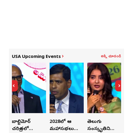
అన్నీ చూడండి
USA Upcoming Events
లపై
బాల్టిమోర్
2028లో ఆటా
తెలుగు
పెట
చరిత్రలో
మహాసభలు
సంస్కృతిని
పెట్