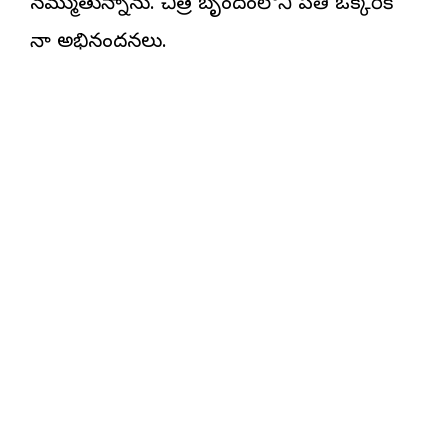
నమ్ముతున్నాను. చిత్ర బృందంలోని ప్రతి ఒక్కరికీ
నా అభినందనలు.