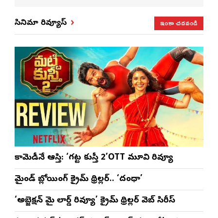
వీన్
నిలిచిపోయే
జరిగేది అక్కడే:
ఏకం
వీల
వేడుక ఇది: శ్రీధర్
సతీష్ రెడ్డి
చేస్తున్నారు:
విధా
ఇంకా చదవండి
సినిమా రివ్యూస్
బానాల
అనన్య నాగళ్ల
సభల
సీఎ
భట్ట
కామెడీనే ఆస్తి: ‘గట్ట కుస్తీ 2’OTT మూవి రివ్యూ
మైండ్ బ్లోయింగ్ క్రైమ్ థ్రిల్లర్.. ‘దంధా’
‘అబ్జెక్ష‌న్ మై లార్డ్ రివ్యూ’ క్రైమ్ థ్రిల్ల‌ర్ వెబ్ సిరీస్