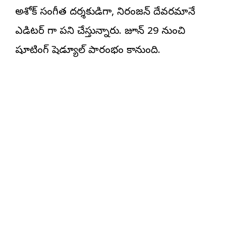
అశోక్ సంగీత దర్శకుడిగా, నిరంజన్ దేవరమానే
ఎడిటర్ గా పని చేస్తున్నారు. జూన్ 29 నుంచి
షూటింగ్ షెడ్యూల్ ప్రారంభం కానుంది.