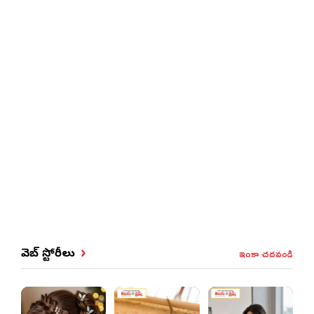
ఇంకా చదవండి
వెబ్ స్టోరీలు