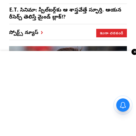
E.T. సినిమా: స్పీల్‌బర్గ్‌కు ఆ శాస్త్రవేత్తే స్ఫూర్తి. ఆయన
రీసెర్చ్ తెలిస్తే మైండ్ బ్లాక్!?
ఇంకా చదవండి
స్పోర్ట్స్ న్యూస్
ఐపిఎల్ లో పాకిస్తాన్ ప్లేయర్ ఎంట్రీ..?
కామన్వెల్త్ గోల్డ్ మెడలిస్ట్ రహస్య స్పాన్సర్ కోహ్లినా..?