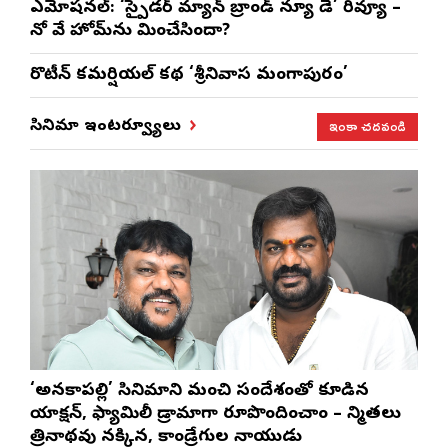
ఎమోష‌న‌ల్‌: ‘స్పైడర్ మ్యాన్ బ్రాండ్ న్యూ డే’ రివ్యూ –
నో వే హోమ్‌ను మించేసిందా?
రొటీన్‌ కమర్షియల్‌ కథ ‘శ్రీనివాస మంగాపురం’
ఇంకా చదవండి
సినిమా ఇంటర్వ్యూలు
‘అనకాపల్లి’ సినిమాని మంచి సందేశంతో కూడిన
యాక్షన్, ఫ్యామిలీ డ్రామాగా రూపొందించాం – నిర్మాతలు
త్రినాథరావు నక్కిన, కాండ్రేగుల నాయుడు