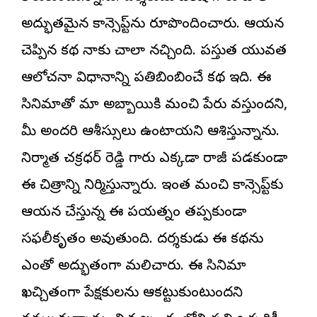
అద్భుతమైన కాన్సెప్ట్‌ను రూపొందించారు. ఆయన
చెప్పిన కథ నాకు చాలా నచ్చింది. ప్రస్తుత యువత
ఆలోచనా విధానాన్ని ప్రతిబింబించే కథ ఇది. ఈ
సినిమాతో మా అబ్బాయికి మంచి పేరు వస్తుందని,
మీ అందరి ఆశీస్సులు ఉంటాయని ఆశిస్తున్నాను.
నిర్మాత చక్రధర్ రెడ్డి గారు ఎక్కడా రాజీ పడకుండా
ఈ చిత్రాన్ని నిర్మిస్తున్నారు. ఇంత మంచి కాన్సెప్ట్‌కు
ఆయన చేస్తున్న ఈ ప్రయత్నం తప్పకుండా
సఫలీకృతం అవుతుంది. దర్శకుడు ఈ కథను
ఎంతో అద్భుతంగా మలిచారు. ఈ సినిమా
ఖచ్చితంగా ప్రేక్షకులను ఆకట్టుకుంటుందని