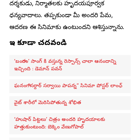
దర్శకుడు, నిర్మాతలకు హృదయపూర్వక
ధన్యవాదాలు. తప్పకుండా మీ అందరి ప్రేమ,
ఆదరణ ఈ సినిమాకు ఉంటుందని ఆశిస్తున్నాను.
ఇవి కూడా చదవండి
‘బంగారం’ సాంగ్ కి వస్తున్న రెస్పాన్స్ చాలా ఆనందాన్ని
ఇచ్చింది : డెమాన్ పవన్
ఘనంగా “సర్దార్ సర్వాయి పాపన్న” సినిమా పోస్టర్ లాంఛ్
వైట్ శారీలో మెరిసిపోతున్న శోభిత
‘హుషార్‌ పిట్టలు’ చిత్రం అందరి హృదయాలకు
హత్తుకుంటుంది: బెక్కెం వేణుగోపాల్‌