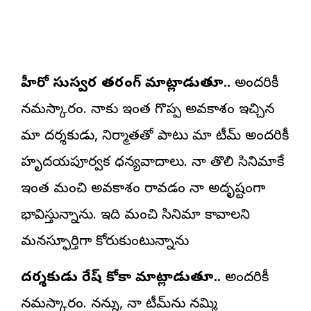
హీరో సుస్వర తరంగ్ మాట్లాడుతూ..
అందరికీ
నమస్కారం. నాకు ఇంత గొప్ప అవకాశం ఇచ్చిన
మా దర్శకుడు, నిర్మాతతో పాటు మా టీమ్ అందరికీ
హృదయపూర్వక ధన్యవాదాలు. నా తొలి సినిమాకే
ఇంత మంచి అవకాశం రావడం నా అదృష్టంగా
భావిస్తున్నాను. ఇది మంచి సినిమా కావాలని
మనస్ఫూర్తిగా కోరుకుంటున్నాను
దర్శకుడు వీరేష్ కోకా మాట్లాడుతూ..
అందరికీ
నమస్కారం. నన్ను, నా టీమ్‌ను నమ్మి