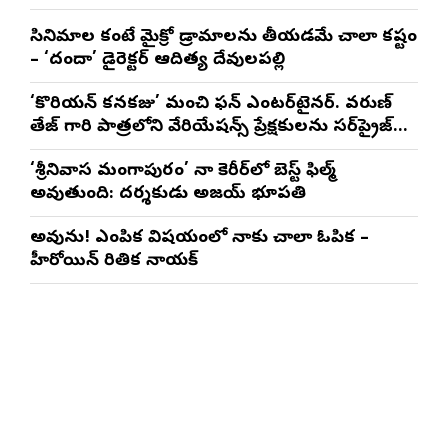
సినిమాల కంటే మైక్రో డ్రామాలను తీయడమే చాలా కష్టం
– ‘దందా’ డైరెక్ట‌ర్ ఆదిత్య దేవులపల్లి
‘కొరియన్ కనకరాజు’ మంచి ఫన్ ఎంటర్‌టైనర్. వరుణ్
తేజ్ గారి పాత్రలోని వేరియేషన్స్ ప్రేక్షకులను సర్‌ప్రైజ్
చేస్తాయి : దర్శకుడు మేర్లపాక గాంధీ
‘శ్రీనివాస మంగాపురం’ నా కెరీర్‌లో బెస్ట్ ఫిల్మ్
అవుతుంది: దర్శకుడు అజయ్ భూపతి
అవును! ఎంపిక విషయంలో నాకు చాలా ఓపిక –
హీరోయిన్ రితిక నాయక్