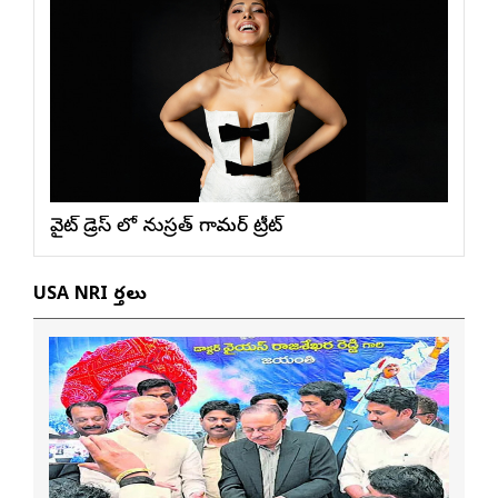
వైట్ డ్రెస్ లో నుస్ర‌త్ గ్లామ‌ర్ ట్రీట్
USA NRI వార్తలు