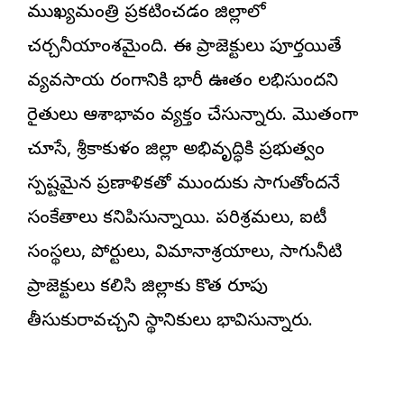
ముఖ్యమంత్రి ప్రకటించడం జిల్లాలో
చర్చనీయాంశమైంది. ఈ ప్రాజెక్టులు పూర్తయితే
వ్యవసాయ రంగానికి భారీ ఊతం లభిస్తుందని
రైతులు ఆశాభావం వ్యక్తం చేస్తున్నారు. మొత్తంగా
చూస్తే, శ్రీకాకుళం జిల్లా అభివృద్ధికి ప్రభుత్వం
స్పష్టమైన ప్రణాళికతో ముందుకు సాగుతోందనే
సంకేతాలు కనిపిస్తున్నాయి. పరిశ్రమలు, ఐటీ
సంస్థలు, పోర్టులు, విమానాశ్రయాలు, సాగునీటి
ప్రాజెక్టులు కలిసి జిల్లాకు కొత్త రూపు
తీసుకురావచ్చని స్థానికులు భావిస్తున్నారు.