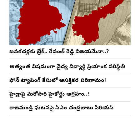
బనకచర్లకు బ్రేక్.. రేవంత్ రెడ్డి విజయమేనా..?
అత్యంత విషమంగా వైద్య విద్యార్థిని ప్రియాంక పరిస్థితి
ఫోన్ ట్యాపింగ్ కేసులో ఆసక్తికర పరిణామం!
హైడ్రాపై మరోసారి హైకోర్టు ఆగ్రహం..!
రాజమండ్రి ఘటనపై సీఎం చంద్రబాబు సీరియస్