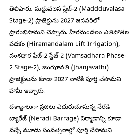
తెలిపారు. మద్దువలస స్టేజ్-2 (Maddduvalasa
Stage-2) ప్రాజెక్టును 2027 జనవరిలో
ప్రారంభిస్తామని చెప్పారు. హీరమండలం ఎత్తిపోతల
పథకం (Hiramandalam Lift Irrigation),
వంశధార ఫేజ్-2 స్టేజ్-2 (Vamsadhara Phase-
2 Stage-2), జంఝావతి (Jhanjavathi)
ప్రాజెక్టులను కూడా 2027 నాటికి పూర్తి చేస్తామని
హామీ ఇచ్చారు.
దశాబ్దాలుగా ప్రజలు ఎదురుచూస్తున్న నేరడి
బ్యారేజ్ (Neradi Barrage) నిర్మాణాన్ని కూడా
వచ్చే మూడు సంవత్సరాల్లో పూర్తి చేస్తామని