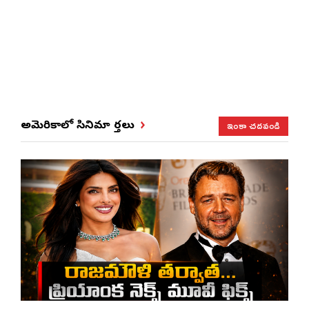
ఇంకా చదవండి
అమెరికాలో సినిమా వార్తలు