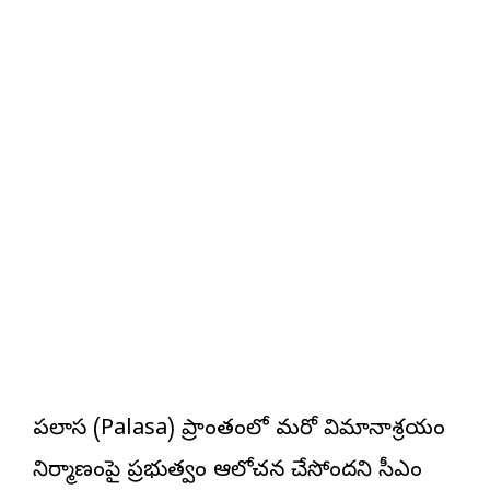
పలాస (Palasa) ప్రాంతంలో మరో విమానాశ్రయం
నిర్మాణంపై ప్రభుత్వం ఆలోచన చేస్తోందని సీఎం