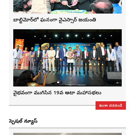
బాల్టిమోర్‌లో ఘనంగా వైఎస్సార్‌ జయంతి
వైభవంగా ముగిసిన 19వ ఆటా మహాసభలు
ఇంకా చదవండి
స్పెషల్ న్యూస్