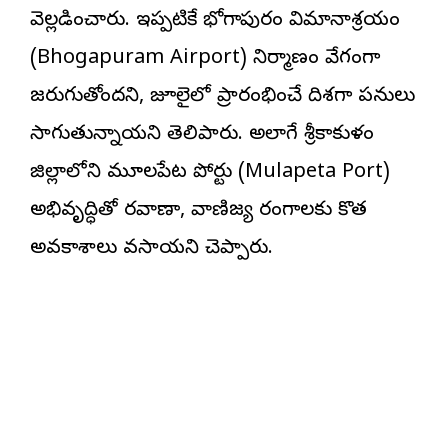
వెల్లడించారు. ఇప్పటికే భోగాపురం విమానాశ్రయం
(Bhogapuram Airport) నిర్మాణం వేగంగా
జరుగుతోందని, జూలైలో ప్రారంభించే దిశగా పనులు
సాగుతున్నాయని తెలిపారు. అలాగే శ్రీకాకుళం
జిల్లాలోని మూలపేట పోర్టు (Mulapeta Port)
అభివృద్ధితో రవాణా, వాణిజ్య రంగాలకు కొత్త
అవకాశాలు వస్తాయని చెప్పారు.