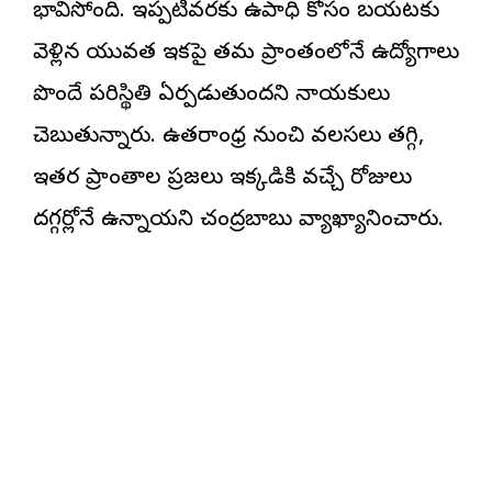
భావిస్తోంది. ఇప్పటివరకు ఉపాధి కోసం బయటకు
వెళ్లిన యువత ఇకపై తమ ప్రాంతంలోనే ఉద్యోగాలు
పొందే పరిస్థితి ఏర్పడుతుందని నాయకులు
చెబుతున్నారు. ఉత్తరాంధ్ర నుంచి వలసలు తగ్గి,
ఇతర ప్రాంతాల ప్రజలు ఇక్కడికి వచ్చే రోజులు
దగ్గర్లోనే ఉన్నాయని చంద్రబాబు వ్యాఖ్యానించారు.