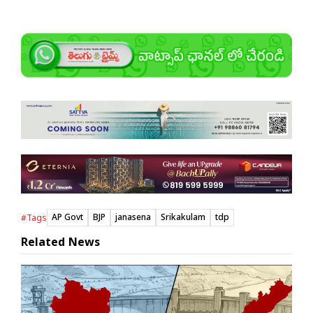
AP Govt
BJP
janasena
Srikakulam
tdp
#Tags
Related News