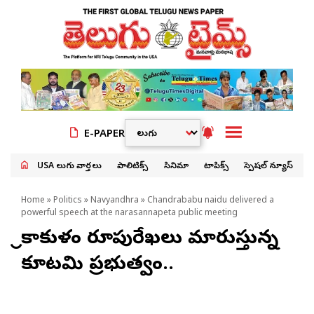
E-PAPER
USA తెలుగు వార్తలు
పాలిటిక్స్
సినిమా
టాపిక్స్
స్పెషల్ న్యూస్
Home
»
Politics
»
Navyandhra
» Chandrababu naidu delivered a
powerful speech at the narasannapeta public meeting
శ్రీకాకుళం రూపురేఖలు మారుస్తున్న
కూటమి ప్రభుత్వం..