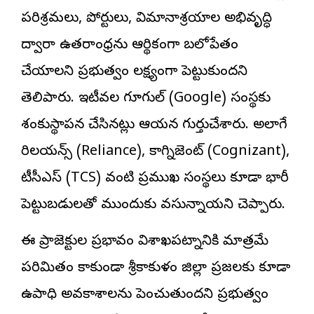
పరిశ్రమలు, పోర్టులు, విమానాశ్రయాల అభివృద్ధి
ద్వారా ఉత్తరాంధ్రను ఆర్థికంగా బలోపేతం
చేయాలని ప్రభుత్వం లక్ష్యంగా పెట్టుకుందని
తెలిపారు. ఇటీవల గూగుల్ (Google) సంస్థకు
శంకుస్థాపన చేసినట్లు ఆయన గుర్తుచేశారు. అలాగే
రిలయన్స్ (Reliance), కాగ్నిజెంట్ (Cognizant),
టీసీఎస్ (TCS) వంటి ప్రముఖ సంస్థలు కూడా భారీ
పెట్టుబడులతో ముందుకు వస్తున్నాయని చెప్పారు.
ఈ ప్రాజెక్టుల ప్రభావం విశాఖపట్నానికి మాత్రమే
పరిమితం కాకుండా శ్రీకాకుళం జిల్లా ప్రజలకు కూడా
ఉపాధి అవకాశాలను పెంచుతుందని ప్రభుత్వం