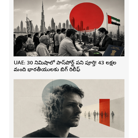
UAE: 30 నిమిషాల్లో పాస్‌పోర్ట్ పని పూర్తి! 43 లక్షల
మంది భారతీయులకు బిగ్ రిలీఫ్