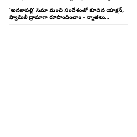
సాయి రాజేష్
‘అనకాపల్లి’ సినిమాని మంచి సందేశంతో కూడిన యాక్షన్,
ఫ్యామిలీ డ్రామాగా రూపొందించాం – నిర్మాతలు
త్రినాథరావు నక్కిన, కాండ్రేగుల నాయుడు