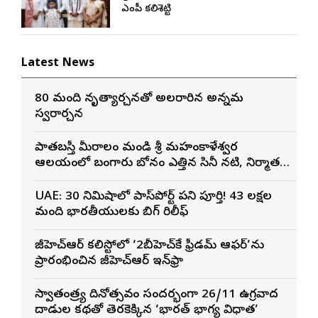
ఎంపీ కలిశెట్టి
Latest News
80 మంది నృత్యార్చనతో అలరారిన అన్నమ
స్వరార్చన
పాతబస్తీ మీరాలం మండి శ్రీ మహంకాళేశ్వర
ఆలయంలో బంగారు బోనం ఎత్తిన సినీ నటి, నిర్మాత
నిహారిక కొణిదెల
UAE: 30 నిమిషాల్లో పాస్‌పోర్ట్ పని పూర్తి! 43 లక్షల
మంది భారతీయులకు బిగ్ రిలీఫ్
జీహెచ్ఆర్ కల్లిస్టోలో ‘2బీహెచ్‌కే ఫ్రీడమ్ ఆఫర్’ను
ప్రారంభించిన జీహెచ్ఆర్ ఇన్‌ఫ్రా
స్వాతంత్ర్య దినోత్సవం సందర్భంగా 26/11 ఉగ్రవాద
దాడుల కథతో తెరకెక్కిన ‘భారత్ భాగ్య విధాత’