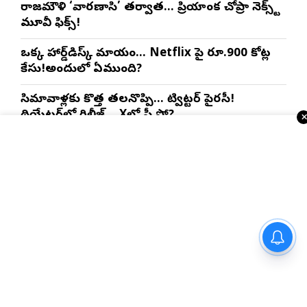
రాజమౌళి ‘వారణాసి’ తర్వాత… ప్రియాంక చోప్రా నెక్స్ట్
మూవీ ఫిక్స్!
ఒక్క హార్డ్‌డిస్క్ మాయం… Netflix పై రూ.900 కోట్ల
కేసు!అందులో ఏముంది?
సినిమావాళ్లకు కొత్త తలనొప్పి… ట్విట్టర్ పైరసీ!
థియేటర్‌లో రిలీజ్… Xలో ఫ్రీ షో?
‘స్పైడర్ మ్యాన్’ అంటే మనోళ్లకు ఇంత పిచ్చా? ఈ
కలెక్షన్స్, ఈ రికార్డులు ఏంటి!
ఒక యానిమేషన్ సినిమా..20 వేల కోట్లు కలెక్షన్స్ ?ఇందులో
అంత గొప్పతనం ఏముంది?
జీహెచ్ఆర్ కల్లిస్టోలో ‘2బీహెచ్‌కే
ఇంకా చదవండి
స్పోర్ట్స్ న్యూస్
ఫ్రీడమ్ ఆఫర్’ను ప్రారంభించిన
జీహెచ్ఆర్ ఇన్‌ఫ్రా