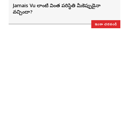
Jamais Vu లాంటి వింత పరిస్థితి మీకెప్పుడైనా
వచ్చిందా?
ఇంకా చదవండి