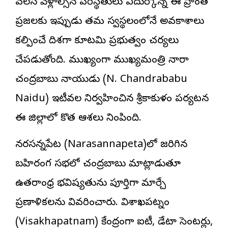
వలస వెళ్లాల్సిన పరిస్థితులు ఎదుర్కొన్న ఈ ప్రాంత
ప్రజలకు ఇప్పుడు తమ స్వస్థలంలోనే అవకాశాలు
కల్పించే దిశగా కూటమి ప్రభుత్వం చర్యలు
చేపడుతోంది. ముఖ్యంగా ముఖ్యమంత్రి నారా
చంద్రబాబు నాయుడు (N. Chandrababu
Naidu) ఇటీవల నిర్వహించిన శ్రీకాకుళం పర్యటన
ఈ జిల్లాలో కొత్త ఆశలు నింపింది.
నరసన్నపేట (Narasannapeta)లో జరిగిన
బహిరంగ సభలో చంద్రబాబు మాట్లాడుతూ
ఉత్తరాంధ్ర భవిష్యత్తును పూర్తిగా మార్చే
ప్రణాళికలను వివరించారు. విశాఖపట్నం
(Visakhapatnam) కేంద్రంగా ఐటీ, డేటా సెంటర్లు,