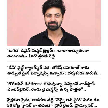
‘అగధ’ డివైన్ మిస్టిక్ థ్రిల్లర్‌గా చాలా అద్భుతంగా
ఉంటుంది – హీరో శ్రవణ్ రెడ్డి
‘డీసీ’ వైల్డ్ గ్యాంగ్‌స్టర్ కథ. లోకేష్ కనగరాజ్ గారు
అద్భుతమైన పెర్ఫార్మెన్స్ ఇచ్చారు : దర్శకుడు అరుణ్
మాథేశ్వరన్
‘కొరియన్ కనకరాజు’ కడుపుబ్బా నవ్వించే నాన్‌స్టాప్
ఎంటర్‌టైనర్. రెండు డైమెన్షన్స్ ఉన్న పాత్రలో
నటించడం చాలా సంతృప్తినిచ్చింది : వరుణ్ తేజ్
ప్రేక్షకుల ప్రేమ, ఆదరణ వల్లే ‘చెన్నై లవ్ స్టోరీ’ సినిమా రూ.
50 కోట్ల గ్రాసర్ గా నిలిచింది – స్టోరీ రైటర్, ప్రొడ్యూసర్