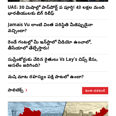
UAE: 30 నిమిషాల్లో పాస్‌పోర్ట్ పని పూర్తి! 43 లక్షల మంది
భారతీయులకు బిగ్ రిలీఫ్
Jamais Vu లాంటి వింత పరిస్థితి మీకెప్పుడైనా
వచ్చిందా?
రెండే గంటల్లో మీ ఇన్‌స్టాలో వీడియో ఉంచాలో,
తీసేయాలో తేల్చేస్తారు!
సుప్రీంకోర్టుకు చేరిన రైతులు Vs Lay’s చిప్స్‌ కేసు,
అసలేం జరిగింది?
మనిషి మాట రహస్యం పక్షి పాటలో ఉందా?
ఇంకా చదవండి
పాలిటిక్స్