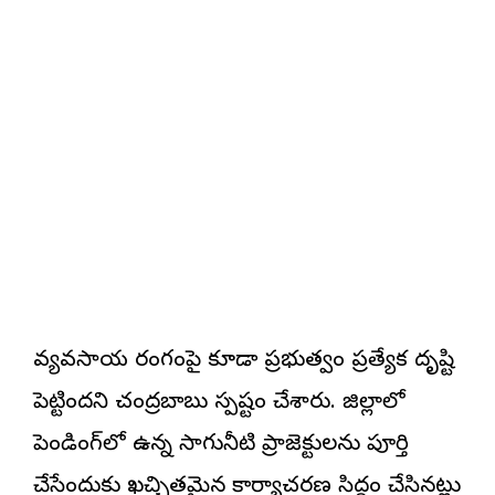
వ్యవసాయ రంగంపై కూడా ప్రభుత్వం ప్రత్యేక దృష్టి
పెట్టిందని చంద్రబాబు స్పష్టం చేశారు. జిల్లాలో
పెండింగ్‌లో ఉన్న సాగునీటి ప్రాజెక్టులను పూర్తి
చేసేందుకు ఖచ్చితమైన కార్యాచరణ సిద్ధం చేసినట్లు