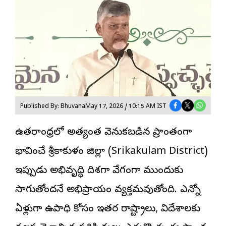
Published By: Bhuvana
May 17, 2026 / 10:15 AM IST
ఉత్తరాంధ్రలో అత్యంత వెనుకబడిన ప్రాంతంగా
భావించే శ్రీకాకుళం జిల్లా (Srikakulam District)
ఇప్పుడు అభివృద్ధి దిశగా వేగంగా ముందుకు
సాగుతోందనే అభిప్రాయం వ్యక్తమవుతోంది. ఎన్నో
ఏళ్లుగా ఉపాధి కోసం ఇతర రాష్ట్రాలు, విదేశాలకు