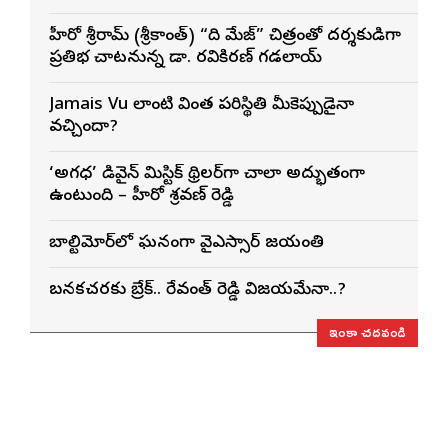
హీరో శ్రీరామ్ (శ్రీకాంత్) “ది మేజ్” చిత్రంతో దర్శకుడిగా
ప్రతిభ చాటనున్న డా. రవికిరణ్ గడలాయ్
Jamais Vu లాంటి వింత పరిస్థితి మీకెప్పుడైనా
వచ్చిందా?
‘అగధ’ డివైన్ మిస్టిక్ థ్రిల్లర్‌గా చాలా అద్భుతంగా
ఉంటుంది – హీరో శ్రవణ్ రెడ్డి
బాల్టిమోర్‌లో ఘనంగా వైఎస్సార్‌ జయంతి
బనకచర్లకు బ్రేక్.. రేవంత్ రెడ్డి విజయమేనా..?
ఇంకా చదవండి