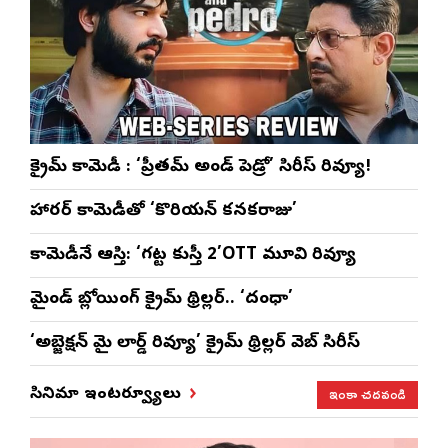
క్రైమ్ కామెడీ : ‘ప్రీతమ్ అండ్ పెడ్రో’ సిరీస్ రివ్యూ!
హారర్ కామెడీతో ‘కొరియన్ కనకరాజు’
కామెడీనే ఆస్తి: ‘గట్ట కుస్తీ 2’OTT మూవి రివ్యూ
మైండ్ బ్లోయింగ్ క్రైమ్ థ్రిల్లర్.. ‘దంధా’
‘అబ్జెక్ష‌న్ మై లార్డ్ రివ్యూ’ క్రైమ్ థ్రిల్ల‌ర్ వెబ్ సిరీస్
ఇంకా చదవండి
సినిమా ఇంటర్వ్యూలు