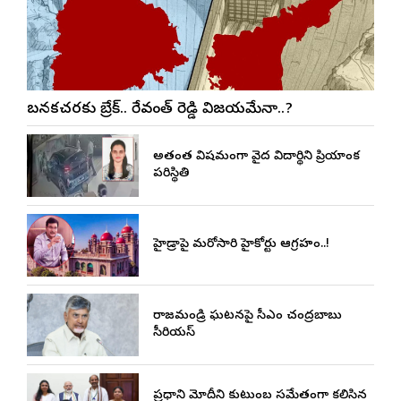
బనకచర్లకు బ్రేక్.. రేవంత్ రెడ్డి విజయమేనా..?
అత్యంత విషమంగా వైద్య విద్యార్థిని ప్రియాంక
పరిస్థితి
హైడ్రాపై మరోసారి హైకోర్టు ఆగ్రహం..!
రాజమండ్రి ఘటనపై సీఎం చంద్రబాబు
సీరియస్
ప్రధాని మోదీని కుటుంబ సమేతంగా కలిసిన