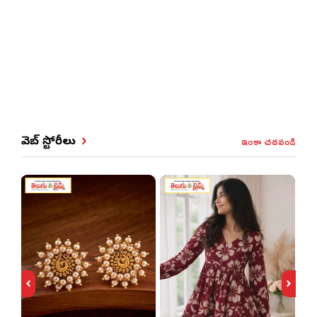
ఇంకా చదవండి
వెబ్ స్టోరీలు