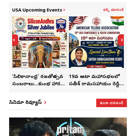
అన్నీ చూడండి
USA Upcoming Events
్
‘సిలికానాంధ్ర’ రజతోత్సవ
19వ ఆటా మహాసభలలో
19వ
సంబరాలు…కుంభ హారతి
సతీశ్ రామసహాయం రెడ్డి
మహిళ
మేళా’
ప్రత్యేకం
ప్రత్యేక లైవ్ షో
‘ఉమె
ఇంకా చదవండి
సినిమా రివ్యూస్