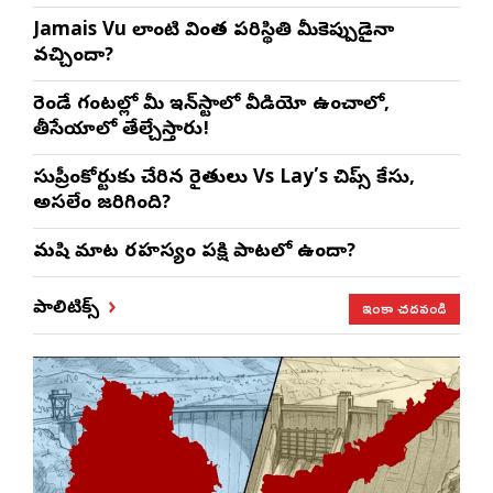
Jamais Vu లాంటి వింత పరిస్థితి మీకెప్పుడైనా
వచ్చిందా?
రెండే గంటల్లో మీ ఇన్‌స్టాలో వీడియో ఉంచాలో,
తీసేయాలో తేల్చేస్తారు!
సుప్రీంకోర్టుకు చేరిన రైతులు Vs Lay’s చిప్స్‌ కేసు,
అసలేం జరిగింది?
మనిషి మాట రహస్యం పక్షి పాటలో ఉందా?
ఇంకా చదవండి
పాలిటిక్స్