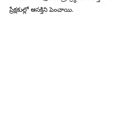
ప్రేక్షకుల్లో ఆసక్తిని పెంచాయి.