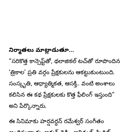
నిర్మాతలు మాట్లాడుతూ…
“సరికొత్త కాన్సెప్ట్‌తో, మైథలాజికల్ టచ్‌తో రూపొందిన
‘త్రికాల’ ప్రతి వర్గం ప్రేక్షకులను ఆకట్టుకుంటుంది.
సంస్కృతి, ఆధ్యాత్మికత, ఆసక్తి.. వంటి అంశాలు
కలిసిన ఈ కథ ప్రేక్షకులకు కొత్త ఫీలింగ్ ఇస్తుంది”
అని పేర్కొన్నారు.
ఈ సినిమాకు హర్షవర్ధన్ రమేశ్వర్ సంగీతం