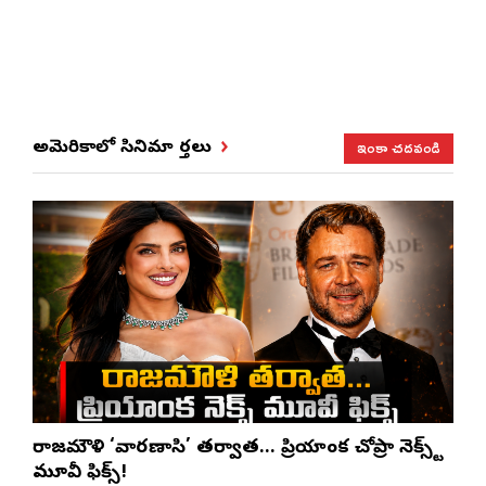
ఇంకా చదవండి
అమెరికాలో సినిమా వార్తలు
రాజమౌళి ‘వారణాసి’ తర్వాత… ప్రియాంక చోప్రా నెక్స్ట్
మూవీ ఫిక్స్!