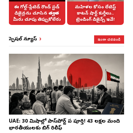
న
ఈ గోల్డ్-ప్లేటెడ్ రౌండ్ స్టడ్
మహిళల కోసం లేటెస్ట్
డిజైన్లను చూసిన తర్వాత
కాటన్ షార్ట్ కుర్తీలు..
!
మీరు చూపు తిప్పుకోలేరు
ట్రెండింగ్ డిజైన్స్ ఇవే!
ఇంకా చదవండి
స్పెషల్ న్యూస్
UAE: 30 నిమిషాల్లో పాస్‌పోర్ట్ పని పూర్తి! 43 లక్షల మంది
భారతీయులకు బిగ్ రిలీఫ్