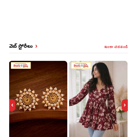
ఇంకా చదవండి
వెబ్ స్టోరీలు