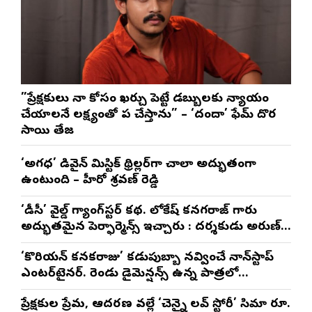
”ప్రేక్షకులు నా కోసం ఖర్చు పెట్టే డబ్బులకు న్యాయం
చేయాలనే లక్ష్యంతో పని చేస్తాను” – ‘దందా’ ఫేమ్ దొర
సాయి తేజ
‘అగధ’ డివైన్ మిస్టిక్ థ్రిల్లర్‌గా చాలా అద్భుతంగా
ఉంటుంది – హీరో శ్రవణ్ రెడ్డి
‘డీసీ’ వైల్డ్ గ్యాంగ్‌స్టర్ కథ. లోకేష్ కనగరాజ్ గారు
అద్భుతమైన పెర్ఫార్మెన్స్ ఇచ్చారు : దర్శకుడు అరుణ్
మాథేశ్వరన్
‘కొరియన్ కనకరాజు’ కడుపుబ్బా నవ్వించే నాన్‌స్టాప్
ఎంటర్‌టైనర్. రెండు డైమెన్షన్స్ ఉన్న పాత్రలో
నటించడం చాలా సంతృప్తినిచ్చింది : వరుణ్ తేజ్
ప్రేక్షకుల ప్రేమ, ఆదరణ వల్లే ‘చెన్నై లవ్ స్టోరీ’ సినిమా రూ.