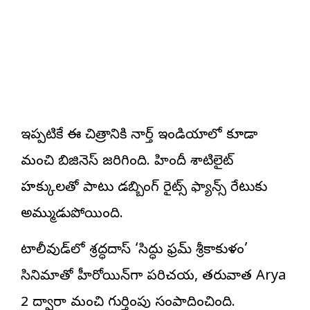
ఇప్పటికే ఈ చిత్రానికి నార్త్ ఇండియాలో కూడా
మంచి బిజినెస్ జరిగింది. హిందీ శాటిలైట్
హక్కులతో పాటు డబ్బింగ్ రైట్స్‌ ఫ్యాన్స్ రేటుకు
అమ్ముడుపోయింది.
టాలీవుడ్‌లో శ్రద్ధదాస్ ‘సిద్ధు ఫ్రమ్ శ్రీకాకుళం’
సినిమాతో హీరోయిన్‌గా పరిచయమై, తరువాత Arya
2 ద్వారా మంచి గుర్తింపు సంపాదించింది.