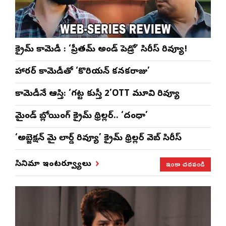
క్రైమ్ కామెడీ : ‘ప్రీతమ్ అండ్ పెడ్రో’ సిరీస్ రివ్యూ!
హారర్ కామెడీతో ‘కొరియన్ కనకరాజు’
కామెడీనే ఆస్తి: ‘గట్ట కుస్తీ 2’OTT మూవి రివ్యూ
మైండ్ బ్లోయింగ్ క్రైమ్ థ్రిల్లర్.. ‘దంధా’
‘అబ్జెక్ష‌న్ మై లార్డ్ రివ్యూ’ క్రైమ్ థ్రిల్ల‌ర్ వెబ్ సిరీస్
ఇంకా చదవండి
సినిమా ఇంటర్వ్యూలు