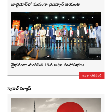
బాల్టిమోర్‌లో ఘనంగా వైఎస్సార్‌ జయంతి
వైభవంగా ముగిసిన 19వ ఆటా మహాసభలు
ఇంకా చదవండి
స్పెషల్ న్యూస్