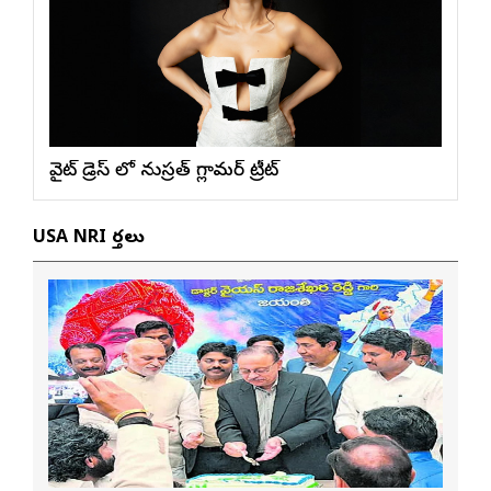
వైట్ డ్రెస్ లో నుస్ర‌త్ గ్లామ‌ర్ ట్రీట్
USA NRI వార్తలు