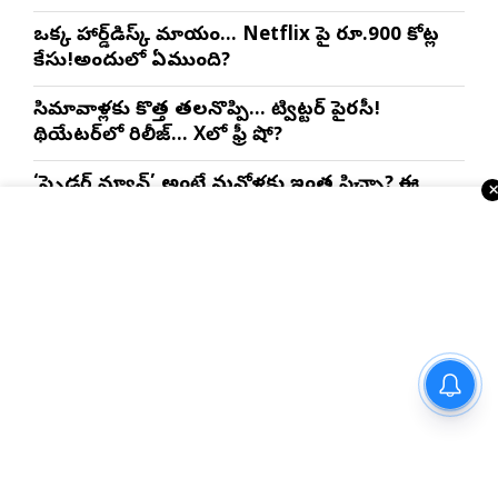
ఒక్క హార్డ్‌డిస్క్ మాయం… Netflix పై రూ.900 కోట్ల
కేసు!అందులో ఏముంది?
సినిమావాళ్లకు కొత్త తలనొప్పి… ట్విట్టర్ పైరసీ!
థియేటర్‌లో రిలీజ్… Xలో ఫ్రీ షో?
‘స్పైడర్ మ్యాన్’ అంటే మనోళ్లకు ఇంత పిచ్చా? ఈ
కలెక్షన్స్, ఈ రికార్డులు ఏంటి!
ఒక యానిమేషన్ సినిమా..20 వేల కోట్లు కలెక్షన్స్ ?ఇందులో
అంత గొప్పతనం ఏముంది?
ఇంకా చదవండి
స్పోర్ట్స్ న్యూస్
”ప్రేక్షకులు నా కోసం ఖర్చు పెట్టే
డబ్బులకు న్యాయం చేయాలనే
లక్ష్యంతో పని చేస్తాను” – ‘దందా’
ఫేమ్ దొర సాయి తేజ