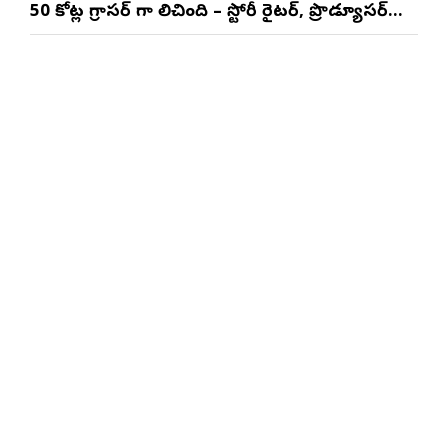
50 కోట్ల గ్రాసర్ గా నిలిచింది – స్టోరీ రైటర్, ప్రొడ్యూసర్
సాయి రాజేష్