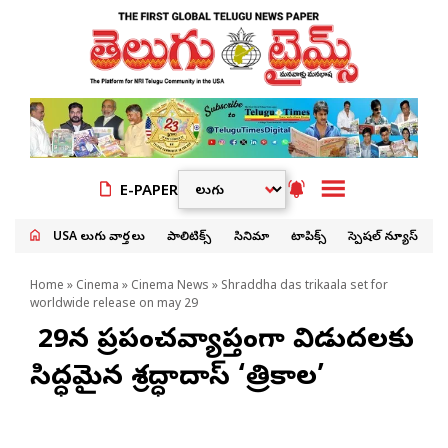
E-PAPER
USA తెలుగు వార్తలు
పాలిటిక్స్
సినిమా
టాపిక్స్
స్పెషల్ న్యూస్
Home
»
Cinema
»
Cinema News
» Shraddha das trikaala set for
worldwide release on may 29
మే 29న ప్రపంచవ్యాప్తంగా విడుదలకు
సిద్ధమైన శ్రద్ధాదాస్ ‘త్రికాల’