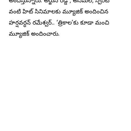
అందిస్తున్నారు. అర్జున్ రెడ్డి , అనిమల్, స్పిరిట్
వంటి హిట్ సినిమాల‌కు మ్యూజిక్ అందించిన
హర్షవర్ధన్ రమేశ్వర్.. ‘త్రికాల’కు కూడా మంచి
మ్యూజిక్ అందించారు.