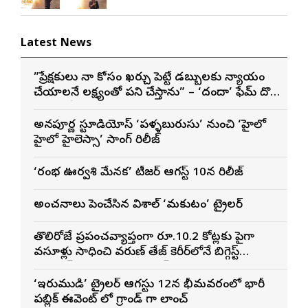
Latest News
”ప్రేక్షకులు నా కోసం ఖర్చు పెట్టే డబ్బులకు న్యాయం
చేయాలనే లక్ష్యంతో పని చేస్తాను” – ‘దందా’ ఫేమ్ దొర
సాయి తేజ
అన్నపూర్ణ స్టూడియోస్ ‘పళ్ళబురుసు’ నుంచి ‘హైలో
హైలో హైలెస్సా’ సాంగ్ రిలీజ్
‘రంభ ఊర్వశి మేనక’ టీజర్ ఆగస్ట్ 10న రిలీజ్
అంచనాలు పెంచేసిన విశాల్ ‘మకుటం’ ట్రైలర్
తొలిరోజే ప్రపంచవ్యాప్తంగా రూ.10.2 కోట్లకు పైగా
వసూళ్లు సాధించి వరుణ్ తేజ్ కెరీర్‌లోనే బిగ్గెస్ట్
ఓపెనింగ్‌గా నిలిచిన ‘కొరియన్ కనకరాజు’
‘ఇరుముడి’ ట్రైలర్ ఆగస్టు 12న భీమవరంలో భారీ
పబ్లిక్ ఈవెంట్ లో గ్రాండ్ గా లాంచ్