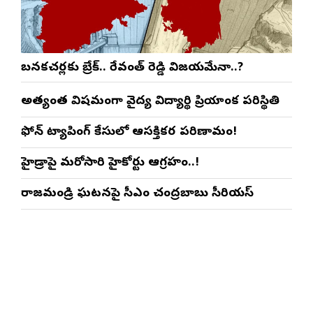
బనకచర్లకు బ్రేక్.. రేవంత్ రెడ్డి విజయమేనా..?
అత్యంత విషమంగా వైద్య విద్యార్థిని ప్రియాంక పరిస్థితి
ఫోన్ ట్యాపింగ్ కేసులో ఆసక్తికర పరిణామం!
హైడ్రాపై మరోసారి హైకోర్టు ఆగ్రహం..!
రాజమండ్రి ఘటనపై సీఎం చంద్రబాబు సీరియస్