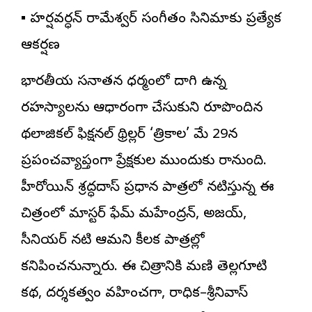
▪️ హర్షవర్ధన్ రామేశ్వర్ సంగీతం సినిమాకు ప్రత్యేక
ఆకర్షణ
భారతీయ సనాతన ధర్మంలో దాగి ఉన్న
రహస్యాలను ఆధారంగా చేసుకుని రూపొందిన
మైథలాజికల్ ఫిక్షనల్ థ్రిల్లర్ ‘త్రికాల’ మే 29న
ప్రపంచవ్యాప్తంగా ప్రేక్షకుల ముందుకు రానుంది.
హీరోయిన్ శ్రద్ధదాస్ ప్రధాన పాత్రలో నటిస్తున్న ఈ
చిత్రంలో మాస్టర్ ఫేమ్ మహేంద్రన్, అజయ్,
సీనియర్ నటి ఆమని కీలక పాత్రల్లో
కనిపించనున్నారు. ఈ చిత్రానికి మణి తెల్లగూటి
కథ, దర్శకత్వం వహించగా, రాధిక–శ్రీనివాస్