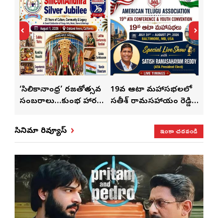
్
‘సిలికానాంధ్ర’ రజతోత్సవ
19వ ఆటా మహాసభలలో
19వ
సంబరాలు…కుంభ హారతి
సతీశ్ రామసహాయం రెడ్డి
మహిళ
మేళా’
ప్రత్యేకం
ప్రత్యేక లైవ్ షో
‘ఉమె
ఇంకా చదవండి
సినిమా రివ్యూస్