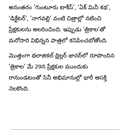
అనంతరం ‘గుంటూరు టాకీస్’, ‘ఏక్ మినీ కథ’,
‘డిక్టేటర్’, ‘నాగవల్లి’ వంటి చిత్రాల్లో నటించి
ప్రేక్షకులను అలరించింది. ఇప్పుడు ‘త్రికాల’తో
మరోసారి విభిన్నమైన పాత్రలో కనిపించబోతోంది.
మొత్తంగా మైథలాజికల్ థ్రిల్లర్ జానర్‌లో రూపొందిన
‘త్రికాల’ మే 29న ప్రేక్షకుల ముందుకు
రానుండటంతో సినీ అభిమానుల్లో భారీ ఆసక్తి
నెలకొంది.