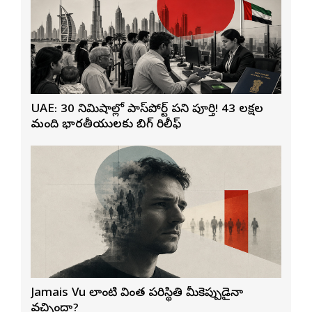
UAE: 30 నిమిషాల్లో పాస్‌పోర్ట్ పని పూర్తి! 43 లక్షల
మంది భారతీయులకు బిగ్ రిలీఫ్
Jamais Vu లాంటి వింత పరిస్థితి మీకెప్పుడైనా
వచ్చిందా?