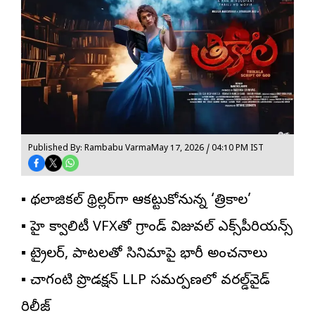
Published By: Rambabu Varma
May 17, 2026 / 04:10 PM IST
▪️ మైథలాజికల్ థ్రిల్లర్‌గా ఆకట్టుకోనున్న ‘త్రికాల’
▪️ హై క్వాలిటీ VFXతో గ్రాండ్ విజువల్ ఎక్స్‌పీరియన్స్
▪️ ట్రైలర్‌, పాటలతో సినిమాపై భారీ అంచనాలు
▪️ చాగంటి ప్రొడక్షన్ LLP స‌మ‌ర్ప‌ణ‌లో వరల్డ్‌వైడ్
రిలీజ్