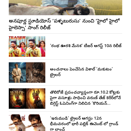
అన్నపూర్ణ స్టూడియోస్ ‘పళ్ళబురుసు’ నుంచి ‘హైలో హైలో
హైలెస్సా’ సాంగ్ రిలీజ్
‘రంభ ఊర్వశి మేనక’ టీజర్ ఆగస్ట్ 10న రిలీజ్
అంచనాలు పెంచేసిన విశాల్ ‘మకుటం’
ట్రైలర్
తొలిరోజే ప్రపంచవ్యాప్తంగా రూ.10.2 కోట్లకు
పైగా వసూళ్లు సాధించి వరుణ్ తేజ్ కెరీర్‌లోనే
బిగ్గెస్ట్ ఓపెనింగ్‌గా నిలిచిన ‘కొరియన్
కనకరాజు’
‘ఇరుముడి’ ట్రైలర్ ఆగస్టు 12న
భీమవరంలో భారీ పబ్లిక్ ఈవెంట్ లో గ్రాండ్
గా లాంచ్