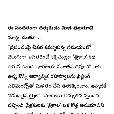
ఈ సందర్భంగా దర్శకుడు మణి తెల్లగూటి
మాట్లాడుతూ…
“ప్రపంచంపై చీకటి కమ్ముకున్న సమయంలో
వెలుగుగా అవతరించే శక్తి చుట్టూ ‘త్రికాల’ కథ
తిరుగుతుంది. భారతీయ సనాతన ధర్మంలో దాగి
ఉన్న కొన్ని ఆధ్యాత్మిక రహస్యాలను థ్రిల్లింగ్
ఎలిమెంట్స్‌తో మిళితం చేసి తెరకెక్కించాం. ఇప్పటికే
విడుదలైన ట్రైలర్‌, పాటలకు అద్భుతమైన స్పందన
వచ్చింది. ప్రేక్షకులకు ‘త్రికాల’ ఒక కొత్త అనుభూతిని