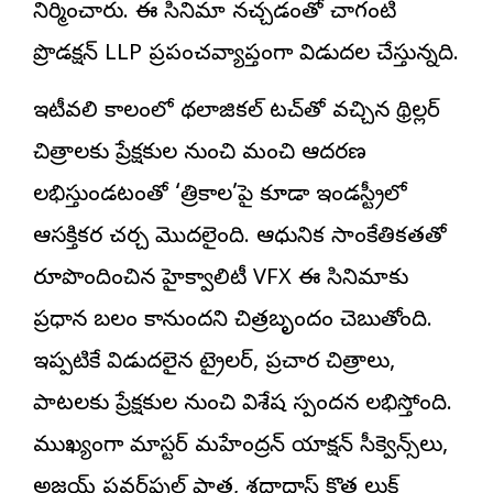
నిర్మించారు. ఈ సినిమా న‌చ్చ‌డంతో చాగంటి
ప్రొడక్షన్ LLP ప్రపంచవ్యాప్తంగా విడుదల చేస్తున్న‌ది.
ఇటీవలి కాలంలో మైథలాజికల్ టచ్‌తో వచ్చిన థ్రిల్లర్
చిత్రాలకు ప్రేక్షకుల నుంచి మంచి ఆదరణ
లభిస్తుండటంతో ‘త్రికాల’పై కూడా ఇండస్ట్రీలో
ఆసక్తికర చర్చ మొదలైంది. ఆధునిక సాంకేతికతతో
రూపొందించిన హైక్వాలిటీ VFX ఈ సినిమాకు
ప్రధాన బలం కానుందని చిత్రబృందం చెబుతోంది.
ఇప్పటికే విడుదలైన ట్రైలర్‌, ప్రచార చిత్రాలు,
పాటలకు ప్రేక్షకుల నుంచి విశేష స్పందన లభిస్తోంది.
ముఖ్యంగా మాస్టర్ మహేంద్రన్ యాక్షన్ సీక్వెన్స్‌లు,
అజయ్ పవర్‌ఫుల్ పాత్ర, శ్రద్ధాదాస్ కొత్త లుక్