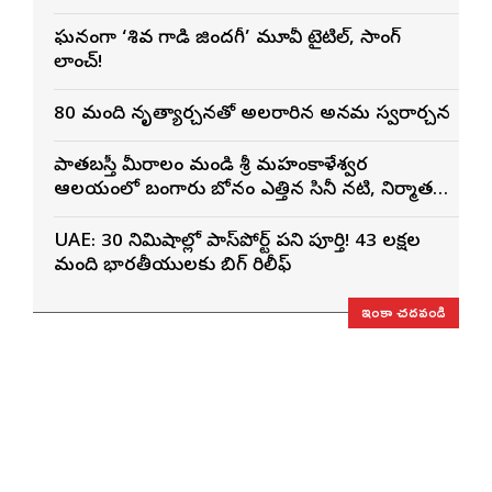
ఘనంగా ‘శివ గాడి జింద‌గీ’ మూవీ టైటిల్, సాంగ్
లాంచ్!
80 మంది నృత్యార్చనతో అలరారిన అన్నమ స్వరార్చన
పాతబస్తీ మీరాలం మండి శ్రీ మహంకాళేశ్వర
ఆలయంలో బంగారు బోనం ఎత్తిన సినీ నటి, నిర్మాత
నిహారిక కొణిదెల
UAE: 30 నిమిషాల్లో పాస్‌పోర్ట్ పని పూర్తి! 43 లక్షల
మంది భారతీయులకు బిగ్ రిలీఫ్
ఇంకా చదవండి