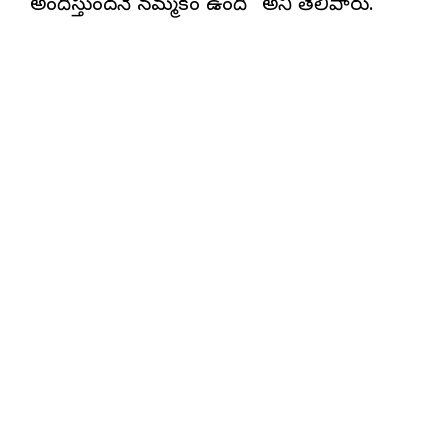
అందిస్తుందనే నమ్మకం ఉంది” అని తెలిపారు.