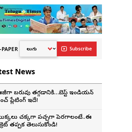
-PAPER
Subscribe
test News
జీగా బరువు తగ్గడానికి…బెస్ట్ ఇండియన్
ంచ్ ప్లేటింగ్ ఇదే!
ొక్కలు చక్కగా పచ్చగా పెరగాలంటే..ఈ
ీక్రెట్ తప్పక తెలుసుకోండి!