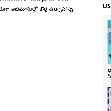
USA
 మెగా అభిమానుల్లో కొత్త ఉత్సాహాన్ని
భ
స