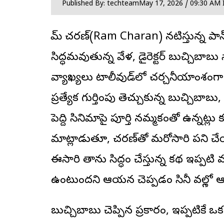
Published By: techteam
May 17, 2026 / 09:30 AM 
రామ్ చ‌ర‌ణ్(Ram Charan) నటిస్తున్న ప
సిద్ధమవుతున్న వేళ, డైరెక్ట‌ర్ బుచ్చిబ
వ్యాఖ్యలు టాలీవుడ్‌లో చర్చనీయాంశంగా మ
ప్రత్యేక గుర్తింపు తెచ్చుకున్న బుచ్చిబాబు
పెద్ది సినిమాపై పూర్తి నమ్మకంతో ఉన్నట్లు 
మాట్లాడుతూ, చరణ్‌తో మరోసారి పని చేయా
ఈసారి తాను సిద్ధం చేస్తున్న కథ ఇప్పటి 
ఉంటుందని ఆయన చెప్పడం సినీ వర్గాల్లో ఆస
బుచ్చిబాబు చెప్పిన ప్రకారం, ఇప్పటికే ఒ