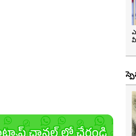
ఎ
వ
ప
స్ప