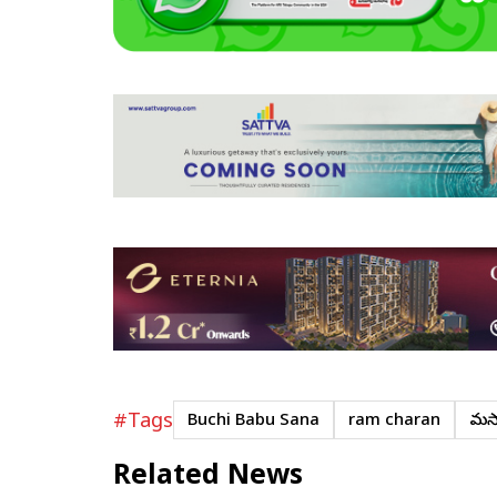
#Tags
Buchi Babu Sana
ram charan
మ‌ర
Related News