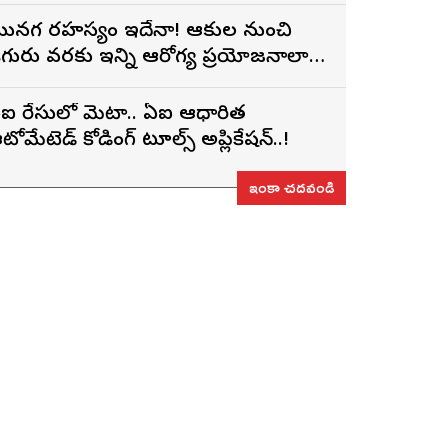
ునగ రహస్యం ఇదేనా! ఆకుల నుంచి
ిగురు వరకు ఇన్ని ఆరోగ్య ప్రయోజనాలా…
ఐ రేసులో మెటా.. ఏఐ ఆధారిత
టోమేటెడ్ కోడింగ్ టూల్స్ అప్లికేషన్..!
ఇంకా చదవండి