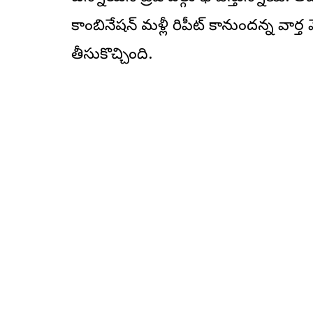
కాంబినేషన్ మళ్లీ రిపీట్ కానుందన్న వార్త
తీసుకొచ్చింది.