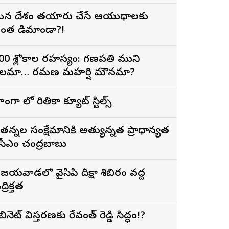
న దేశం తయారు చేసే ఆయుధాలకు
ంత డిమాండా?!
00 శ్లోకాల రహస్యం: గణపతి ముని
లమా… రమణ మహర్షి మౌనమా?
ెహంగా లో రితికా క్యూట్ స్టిల్స్
ేతన్నల సంక్షేమానికి అత్యున్నత ప్రాధాన్యత
 సీఎం చంద్రబాబు
ిజయవాడలో వైసీపీ దీక్షా శిబిరం వద్ద
్రిక్తత
ేబినెట్ విస్తరణకు రేవంత్ రెడ్డి సిద్ధం!?