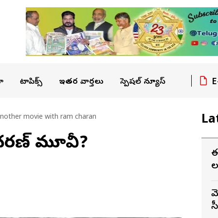
E
ా
టాపిక్స్
ఇతర వార్తలు
స్పెషల్ న్యూస్
La
nother movie with ram charan
చ‌ర‌ణ్ మూవీ?
ఈ
ల
మ
స