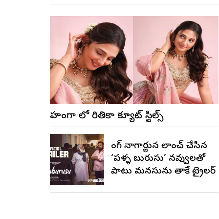
లెహంగా లో రితికా క్యూట్ స్టిల్స్
కింగ్ నాగార్జున లాంచ్ చేసిన
‘పళ్ళ బురుసు’ నవ్వులతో
పాటు మనసును తాకే ట్రైలర్