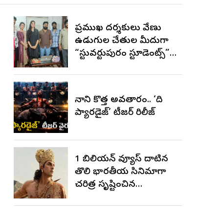
ప్రముఖ దర్శకులు వేణు
ఉడుగుల చేతుల మీదుగా
“స్టువర్టుపురం స్టూడెంట్స్”
ట్రైలర్ విడుదల
నాని కొత్త అవతారం.. ‘ది
ప్యారడైజ్’ టీజర్ రిలీజ్
1 బిలియన్ వ్యూస్ దాటిన
తొలి భారతీయ సినిమాగా
చరిత్ర సృష్టించిన
‘రామాయణ’ ట్రైలర్