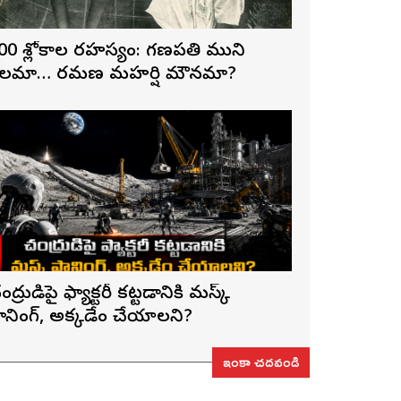
00 శ్లోకాల రహస్యం: గణపతి ముని
లమా… రమణ మహర్షి మౌనమా?
ంద్రుడిపై ఫ్యాక్టరీ కట్టడానికి మస్క్
్లానింగ్, అక్కడేం చేయాలని?
ఇంకా చదవండి