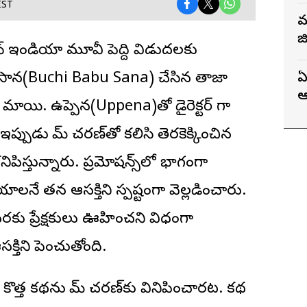
IST
మ
జ
ాన్ ఇండియా మూవీ పెద్ది విడుదలకు
ాబు సాన‌(Buchi Babu Sana) చేసిన తాజా
ఏ
ఆ
ారాయి. ఉప్పెన(Uppena)తో డైరెక్ట‌ర్ గా
, ఇప్పుడు రామ్ చరణ్‌తో కలిసి తెరకెక్కించిన
కనిపిస్తున్నారు. ప్రమోషన్స్‌లో భాగంగా
లనే తన ఆసక్తిని స్పష్టంగా వెల్లడించారు.
వరకు ప్రేక్షకులు ఊహించని విధంగా
క్తిని పెంచుతోంది.
క కొత్త కథను రామ్ చరణ్‌కు వినిపించారట. కథ