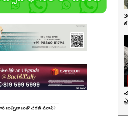
3
క
చ
ప
ోసారి బుచ్చిబాబుతో చ‌ర‌ణ్ మూవీ?