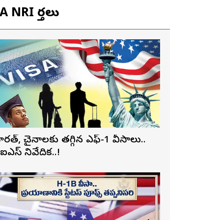
 NRI వార్తలు
ారత్, చైనాలకు తగ్గిన ఎఫ్-1 వీసాలు..
ీఐఎస్ నివేదిక..!