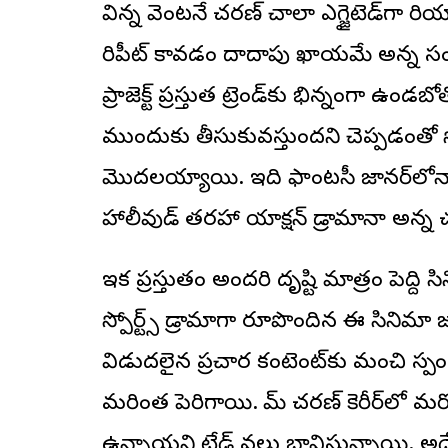
విన్న వెంటనే చరణ్ చాలా ఎగ్జైటెడ్‌గా రి
రిపీట్ కావడం దాదాపు ఖాయమే అన్న స
ప్రాజెక్ట్ ప్రస్తుత ట్రెండ్‌కు భిన్నంగా ఉండబోత
ముందుకు తీసుకువస్తుందని చెప్పడంత
మొదలయ్యాయి. ఇది ఫాంటసీ జానర్‌లోనా, స
హాలీవుడ్ తరహా యాక్షన్ డ్రామానా అన్
ఇక ప్రస్తుతం అందరి దృష్టి మాత్రం పెద్ది 
స్పోర్ట్స్ డ్రామాగా రూపొందిన ఈ సినిమా జ
విడుదలైన ప్రచార కంటెంట్‌కు మంచి స్
మరింత పెరిగాయి. రామ్ చరణ్ కెరీర్‌లో మర
ఉన్నాయని ట్రేడ్ వర్గాలు భావిస్తున్నా