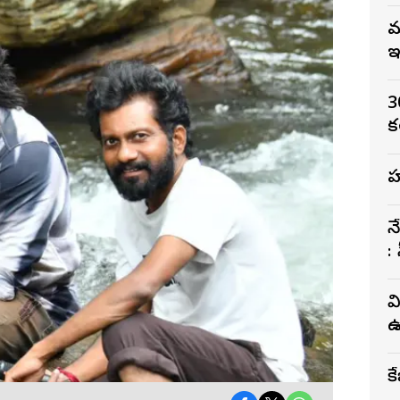
మ
ఇ
3
క
ల
న
:
వ
ఉద
క