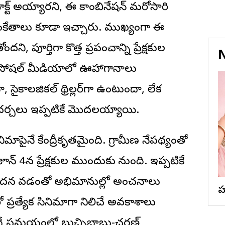
యాక్ట్ అయ్యార‌ని, ఈ కాంబినేషన్ మరోసారి
ంకేతాలు కూడా ఇచ్చారు. ముఖ్యంగా ఈ
ోందని, పూర్తిగా కొత్త ప్రపంచాన్ని ప్రేక్షకుల
N
ో సోషల్ మీడియాలో ఊహాగానాలు
ైకాలజికల్ థ్రిల్లర్‌గా ఉంటుందా, లేక
న చర్చలు ఇప్పటికే మొదలయ్యాయి.
సినిమాపైనే కేంద్రీకృతమైంది. గ్రామీణ నేపథ్యంతో
ూన్ 4న ప్రేక్షకుల ముందుకు రానుంది. ఇప్పటికే
పందన రావడంతో అభిమానుల్లో అంచనాలు
ల
ో ప్రత్యేక సినిమాగా నిలిచే అవకాశాలు
యి. అదే సమయంలో బుచ్చిబాబు-చరణ్