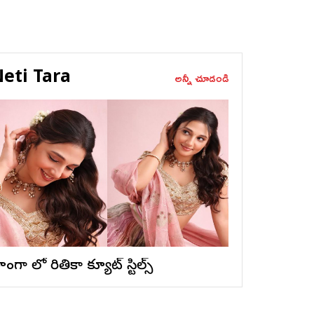
eti Tara
అన్నీ చూడండి
ెహంగా లో రితికా క్యూట్ స్టిల్స్