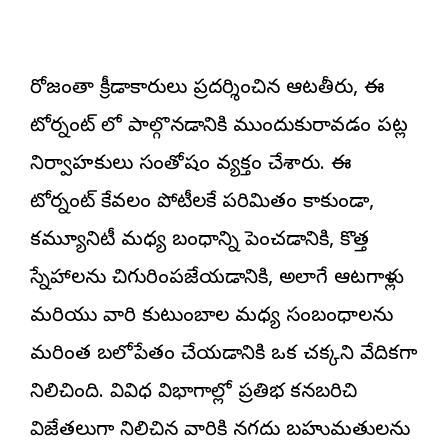
రోజంతా క్రీడాకారులు ప్రదర్శించిన ఆటతీరు, ఈ
టోర్నమెంట్ లో పాల్గొనడానికి ముందుకురావడం పట్ల
నిర్వాహకులు సంతోషం వ్యక్తం చేశారు. ఈ
టోర్నమెంట్ కేవలం పోటీలకే పరిమితం కాకుండా,
కమ్యూనిటీ మధ్య బంధాన్ని పెంచడానికి, కొత్త
స్నేహాలను చిగురింపజేయడానికి, అలాగే ఆటగాళ్లు
మరియు వారి కుటుంబాల మధ్య సంబంధాలను
మరింత బలోపేతం చేయడానికి ఒక చక్కని వేదికగా
నిలిచింది. వివిధ విభాగాల్లో ప్రతిభ కనబరిచి
విజేతలుగా నిలిచిన వారికి నగదు బహుమతులను