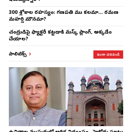
300 శ్లోకాల రహస్యం: గణపతి ముని కలమా… రమణ
మహర్షి మౌనమా?
చంద్రుడిపై ఫ్యాక్టరీ కట్టడానికి మస్క్ ప్లానింగ్, అక్కడేం
చేయాలని?
ఇంకా చదవండి
పాలిటిక్స్