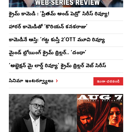
క్రైమ్ కామెడీ : ‘ప్రీతమ్ అండ్ పెడ్రో’ సిరీస్ రివ్యూ!
హారర్ కామెడీతో ‘కొరియన్ కనకరాజు’
కామెడీనే ఆస్తి: ‘గట్ట కుస్తీ 2’OTT మూవి రివ్యూ
మైండ్ బ్లోయింగ్ క్రైమ్ థ్రిల్లర్.. ‘దంధా’
‘అబ్జెక్ష‌న్ మై లార్డ్ రివ్యూ’ క్రైమ్ థ్రిల్ల‌ర్ వెబ్ సిరీస్
ఇంకా చదవండి
సినిమా ఇంటర్వ్యూలు