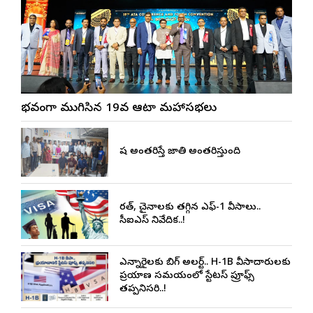
వైభవంగా ముగిసిన 19వ ఆటా మహాసభలు
భాష అంతరిస్తే జాతి అంతరిస్తుంది
భారత్, చైనాలకు తగ్గిన ఎఫ్-1 వీసాలు..
సీఐఎస్ నివేదిక..!
ఎన్నారైలకు బిగ్ అలర్ట్.. H-1B వీసాదారులకు
ప్రయాణ సమయంలో స్టేటస్ ప్రూఫ్స్
తప్పనిసరి..!