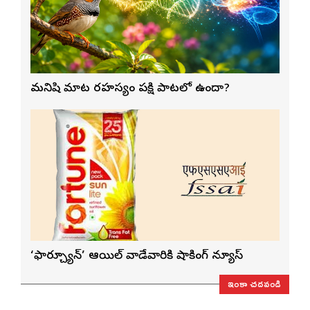
మనిషి మాట రహస్యం పక్షి పాటలో ఉందా?
‘ఫార్చ్యూన్’ ఆయిల్ వాడేవారికి షాకింగ్ న్యూస్
ఇంకా చదవండి