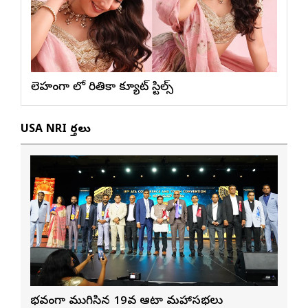
లెహంగా లో రితికా క్యూట్ స్టిల్స్
USA NRI వార్తలు
వైభవంగా ముగిసిన 19వ ఆటా మహాసభలు