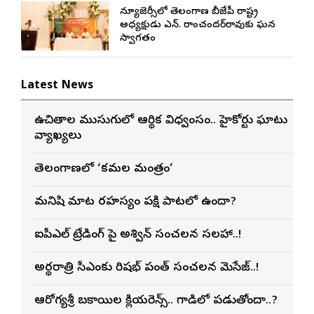
న్యూజెర్సీలో తెలంగాణ బీజేపీ రాష్ట్ర
అధ్యక్షుడు ఎన్. రాంచందర్‌రావుకు ఘన
స్వాగతం
Latest News
ఉచితాల ముసుగులో ఆర్థిక విధ్వంసం.. హైకోర్టు ఘాటు
వ్యాఖ్యలు
తెలంగాణలో ‘కమల మంత్రం’
మనిషి మాట రహస్యం పక్షి పాటలో ఉందా?
ఐపీఎల్ ట్రేడింగ్ పై అశ్విన్ సంచలన సలహా..!
అర్థరాత్రి సీఎంకు రిషభ్ పంత్ సంచలన మెసేజ్..!
ఆరోగ్యశ్రీ బకాయిల క్లియరెన్స్.. గాడిలో పడుతోందా..?