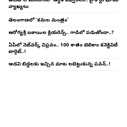
ఉచితాల ముసుగులో ఆర్థిక విధ్వంసం.. హైకోర్టు ఘాటు
వ్యాఖ్యలు
తెలంగాణలో ‘కమల మంత్రం’
ఆరోగ్యశ్రీ బకాయిల క్లియరెన్స్.. గాడిలో పడుతోందా..?
ఏపీలో నెట్‌వర్క్ విప్లవం.. 100 శాతం టెలికాం కనెక్టివిటీ
టార్గెట్..!
అడవి బిడ్డలకు ఇచ్చిన మాట నిలబెట్టుకున్న పవన్..!