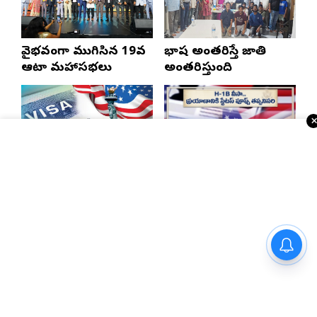
వైభవంగా ముగిసిన 19వ
భాష అంతరిస్తే జాతి
ఆటా మహాసభలు
అంతరిస్తుంది
భారత్, చైనాలకు తగ్గిన
ఎన్నారైలకు బిగ్ అలర్ట్..
ఎఫ్-1 వీసాలు.. సీఐఎస్
H-1B వీసాదారులకు
నివేదిక..!
ప్రయాణ సమయంలో
స్టేటస్ ప్రూఫ్స్ తప్పనిసరి..!
న్యూజెర్సీలో తెలంగాణ
సెయింట్ లూయిస్‌లో
బీజేపీ రాష్ట్ర అధ్యక్షుడు
నాట్స్ ఉచిత వైద్య శిబిరం