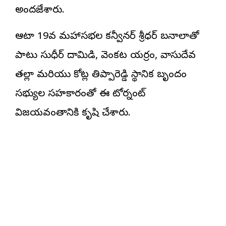
అందజేశారు.
ఆటా 19వ మహాసభల కన్వీనర్ శ్రీధర్ బనాలాతో
పాటు సుధీర్ దామిడి, వెంకట యర్రం, వాసుదేవ
తల్లా మరియు కోట్ల తిప్పారెడ్డి స్థానిక బృందం
సభ్యుల సహకారంతో ఈ టోర్నమెంట్
విజయవంతానికి కృషి చేశారు.