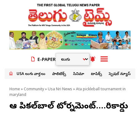
E-PAPER
USA తెలుగు వార్తలు
పాలిటిక్స్
సినిమా
టాపిక్స్
స్పెషల్ న్యూస్
Home
»
Community
»
Usa Nri News
» Ata pickleball tournament in
maryland
ఆటా పికల్‌బాల్ టోర్నమెంట్….రికార్డు