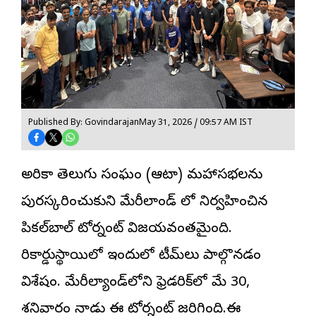
Published By: Govindarajan
May 31, 2026 / 09:57 AM IST
అమెరికా తెలుగు సంఘం (ఆటా) మహాసభలను
పురస్కరించుకుని మేరీలాండ్ లో నిర్వహించిన
పికల్‌బాల్ టోర్నమెంట్ విజయవంతమైంది.
రికార్డుస్థాయిలో ఇందులో టీమ్‌లు పాల్గొనడం
విశేషం. మేరీల్యాండ్‌లోని ఫ్రెడరిక్‌లో మే 30,
శనివారం నాడు ఈ టోర్నమెంట్ జరిగింది.ఈ