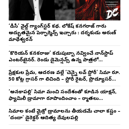
‘డీసీ’ వైల్డ్ గ్యాంగ్‌స్టర్ కథ. లోకేష్ కనగరాజ్ గారు
అద్భుతమైన పెర్ఫార్మెన్స్ ఇచ్చారు : దర్శకుడు అరుణ్
మాథేశ్వరన్
‘కొరియన్ కనకరాజు’ కడుపుబ్బా నవ్వించే నాన్‌స్టాప్
ఎంటర్‌టైనర్. రెండు డైమెన్షన్స్ ఉన్న పాత్రలో
నటించడం చాలా సంతృప్తినిచ్చింది : వరుణ్ తేజ్
ప్రేక్షకుల ప్రేమ, ఆదరణ వల్లే ‘చెన్నై లవ్ స్టోరీ’ సినిమా రూ.
50 కోట్ల గ్రాసర్ గా నిలిచింది – స్టోరీ రైటర్, ప్రొడ్యూసర్
సాయి రాజేష్
‘అనకాపల్లి’ సినిమాని మంచి సందేశంతో కూడిన యాక్షన్,
ఫ్యామిలీ డ్రామాగా రూపొందించాం – నిర్మాతలు
త్రినాథరావు నక్కిన, కాండ్రేగుల నాయుడు
సినిమాల కంటే మైక్రో డ్రామాలను తీయడమే చాలా కష్టం –
‘దందా’ డైరెక్ట‌ర్ ఆదిత్య దేవులపల్లి