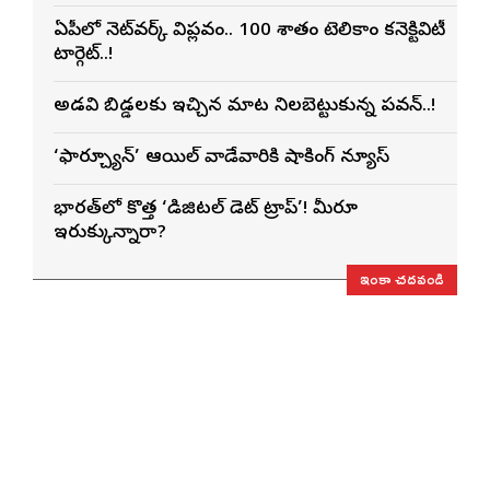
ఏపీలో నెట్‌వర్క్ విప్లవం.. 100 శాతం టెలికాం కనెక్టివిటీ
టార్గెట్..!
అడవి బిడ్డలకు ఇచ్చిన మాట నిలబెట్టుకున్న పవన్..!
‘ఫార్చ్యూన్’ ఆయిల్ వాడేవారికి షాకింగ్ న్యూస్
భారత్‌లో కొత్త ‘డిజిటల్ డెట్ ట్రాప్’! మీరూ
ఇరుక్కున్నారా?
ఇంకా చదవండి