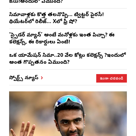
కేసు!అందులో ఏముంది?
సినిమావాళ్లకు కొత్త తలనొప్పి… ట్విట్టర్ పైరసీ!
థియేటర్‌లో రిలీజ్… Xలో ఫ్రీ షో?
‘స్పైడర్ మ్యాన్’ అంటే మనోళ్లకు ఇంత పిచ్చా? ఈ
కలెక్షన్స్, ఈ రికార్డులు ఏంటి!
ఒక యానిమేషన్ సినిమా..20 వేల కోట్లు కలెక్షన్స్ ?ఇందులో
అంత గొప్పతనం ఏముంది?
ఇంకా చదవండి
స్పోర్ట్స్ న్యూస్