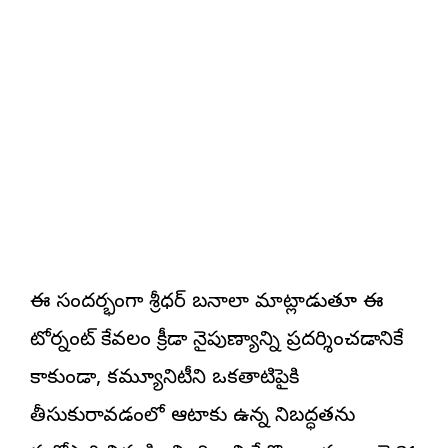
ఈ సందర్భంగా శ్రీధర్ బనాలా మాట్లాడుతూ ఈ
టోర్నమెంట్ కేవలం క్రీడా నైపుణ్యాన్ని ప్రదర్శించడానికే
కాకుండా, కమ్యూనిటీని ఒకతాటిపైకి
తీసుకురావడంలో ఆటాకు ఉన్న నిబద్ధతను