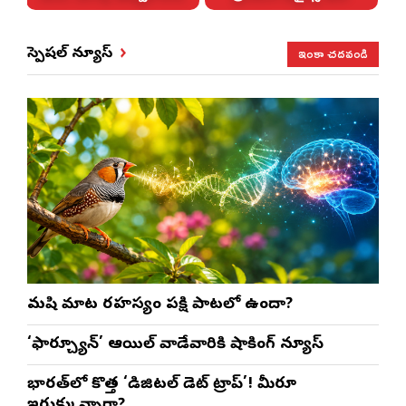
ఇంకా చదవండి
స్పెషల్ న్యూస్
మనిషి మాట రహస్యం పక్షి పాటలో ఉందా?
‘ఫార్చ్యూన్’ ఆయిల్ వాడేవారికి షాకింగ్ న్యూస్
భారత్‌లో కొత్త ‘డిజిటల్ డెట్ ట్రాప్’! మీరూ
ఇరుక్కున్నారా?