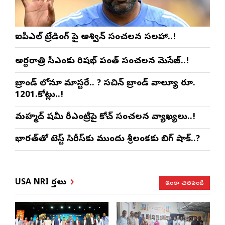
ఐపీఎల్ ట్రేడింగ్ పై అశ్విన్ సంచలన సలహా..!
అర్థరాత్రి సీఎంకు రిషభ్ పంత్ సంచలన మెసేజ్..!
బ్రాండ్ లోనూ మాస్టరే.. ? సచిన్ బ్రాండ్ వాల్యూ రూ.
1201.కోట్లు..!
మహ్మద్ షమీ రీఎంట్రీపై కోచ్ సంచలన వ్యాఖ్యలు..!
భారత్‌తో టెస్ట్ సిరీస్‌కు ముందు శ్రీలంకకు బిగ్ షాక్..?
ఇంకా చదవండి
USA NRI వార్తలు