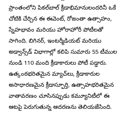
ప్రాంతంలోని పికల్‌బాల్ క్రీడాభిమానులందరినీ ఒకే
చోటికి చేర్చిన ఈ ఈవెంట్, రోజంతా ఉత్సాహం,
స్నేహభావం మరియు హోరాహోరీ పోటీలతో
సాగింది. బిగినర్, ఇంటర్మీడియట్ మరియు
అడ్వాన్స్‌డ్ విభాగాల్లో కలిపి సుమారు 55 టీముల
నుండి 110 మంది క్రీడాకారులు పోటీ పడ్డారు.
ఉత్కంఠభరితమైన మ్యాచ్‌లు, క్రీడాకారుల
అసాధారణమైన క్రీడాస్ఫూర్తి, ఉత్సాహభరితమైన
వాతావరణం చూసినప్పుడు కమ్యూనిటీలో ఈ
ఆటపై పెరుగుతున్న ఆదరణను తెలియజేసింది.