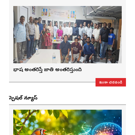
భాష అంతరిస్తే జాతి అంతరిస్తుంది
ఇంకా చదవండి
స్పెషల్ న్యూస్