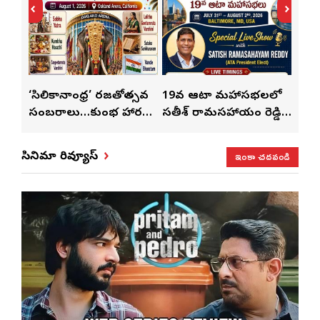
్
‘సిలికానాంధ్ర’ రజతోత్సవ
19వ ఆటా మహాసభలలో
19వ
సంబరాలు…కుంభ హారతి
సతీశ్ రామసహాయం రెడ్డి
మహిళ
మేళా’
ప్రత్యేకం
ప్రత్యేక లైవ్ షో
‘ఉమె
ఇంకా చదవండి
సినిమా రివ్యూస్