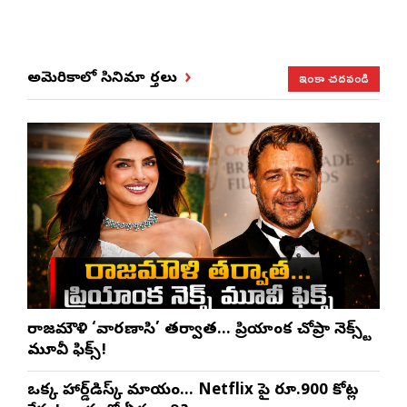
ఇంకా చదవండి
అమెరికాలో సినిమా వార్తలు
రాజమౌళి ‘వారణాసి’ తర్వాత… ప్రియాంక చోప్రా నెక్స్ట్
మూవీ ఫిక్స్!
ఒక్క హార్డ్‌డిస్క్ మాయం… Netflix పై రూ.900 కోట్ల