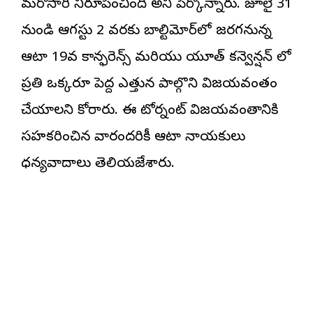
మరోసారి నిరూపించింది అని పేర్కొన్నారు. జూలై 31
నుండి ఆగస్టు 2 వరకు బాల్టిమోర్‌లో జరగనున్న
ఆటా 19వ కాన్ఫరెన్స్ మరియు యూత్ కన్వెన్షన్ లో
ప్రతి ఒక్కరూ పెద్ద ఎత్తున పాల్గొని విజయవంతం
చేయాలని కోరారు. ఈ టోర్నమెంట్ విజయవంతానికి
సహకరించిన వారందరికీ ఆటా నాయకులు
ధన్యవాదాలు తెలియజేశారు.