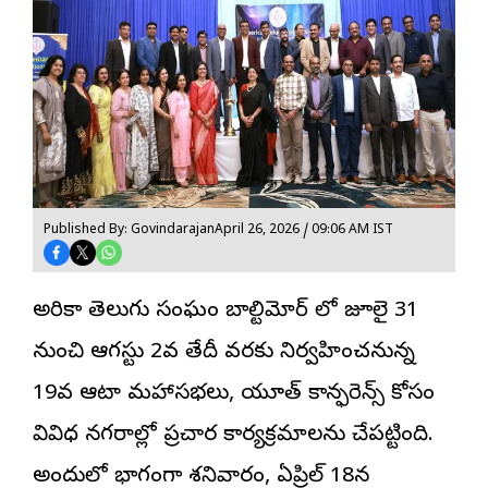
Published By: Govindarajan
April 26, 2026 / 09:06 AM IST
అమెరికా తెలుగు సంఘం బాల్టిమోర్ లో జూలై 31
నుంచి ఆగస్టు 2వ తేదీ వరకు నిర్వహించనున్న
19వ ఆటా మహాసభలు, యూత్ కాన్ఫరెన్స్ కోసం
వివిధ నగరాల్లో ప్రచార కార్యక్రమాలను చేపట్టింది.
అందులో భాగంగా శనివారం, ఏప్రిల్ 18న