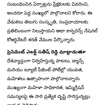
సంబంధించిన ఏర్పాట్లను ప్రేక్షకులకు వివరించి,
అందరూ పెద్ద సంఖ్యలో పాల్గొనాలని కోరారు. ఈ
వేడుకలు తెలుగు సంస్కృతి, సంప్రదాయాలకు
ప్రతిబింబంగా నిలుస్తాయని ఆటా కాన్ఫరెన్స్ నేషనల్
కోఆర్డినేటర్ శరత్ వేముల పేర్కొన్నారు.
ప్రెసిడెంట్ ఎలక్ట్ సతీష్ రెడ్డి మాట్లాడుతూ
దేశవ్యాప్తంగా నిర్వహిస్తున్న పాటలు, డ్యాన్స్
మరియు బ్యూటీ పీజెంట్ పోటీల్లో యువత,
మహిళలు ఉత్సాహంగా పాల్గొనాలన్నారు.
ముఖ్యంగా మహిళా సాధికారత, ఇమ్మిగ్రేషన్
సమస్యలపై ఈ సారి ప్రత్యేక దృష్టి సారిస్తున్నట్లు