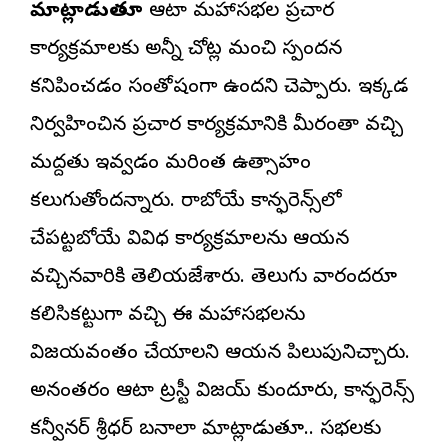
మాట్లాడుతూ
ఆటా మహాసభల ప్రచార
కార్యక్రమాలకు అన్నీ చోట్ల మంచి స్పందన
కనిపించడం సంతోషంగా ఉందని చెప్పారు. ఇక్కడ
నిర్వహించిన ప్రచార కార్యక్రమానికి మీరంతా వచ్చి
మద్దతు ఇవ్వడం మరింత ఉత్సాహం
కలుగుతోందన్నారు. రాబోయే కాన్ఫరెన్స్‌లో
చేపట్టబోయే వివిధ కార్యక్రమాలను ఆయన
వచ్చినవారికి తెలియజేశారు. తెలుగు వారందరూ
కలిసికట్టుగా వచ్చి ఈ మహాసభలను
విజయవంతం చేయాలని ఆయన పిలుపునిచ్చారు.
అనంతరం ఆటా ట్రస్టీ విజయ్ కుందూరు, కాన్ఫరెన్స్
కన్వీనర్ శ్రీధర్ బనాలా మాట్లాడుతూ.. సభలకు