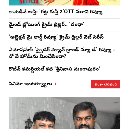
కామెడీనే ఆస్తి: ‘గట్ట కుస్తీ 2’OTT మూవి రివ్యూ
మైండ్ బ్లోయింగ్ క్రైమ్ థ్రిల్లర్.. ‘దంధా’
‘అబ్జెక్ష‌న్ మై లార్డ్ రివ్యూ’ క్రైమ్ థ్రిల్ల‌ర్ వెబ్ సిరీస్
ఎమోష‌న‌ల్‌: ‘స్పైడర్ మ్యాన్ బ్రాండ్ న్యూ డే’ రివ్యూ –
నో వే హోమ్‌ను మించేసిందా?
రొటీన్‌ కమర్షియల్‌ కథ ‘శ్రీనివాస మంగాపురం’
ఇంకా చదవండి
సినిమా ఇంటర్వ్యూలు