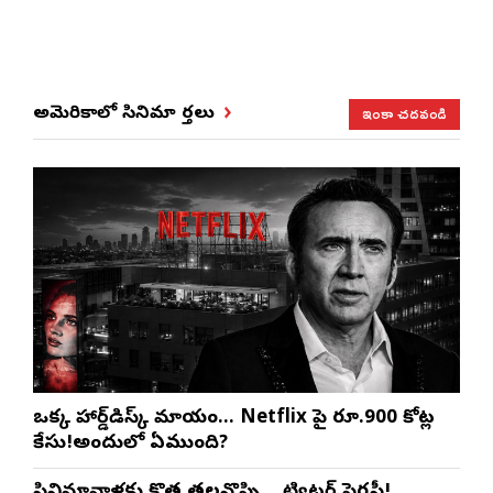
ఇంకా చదవండి
అమెరికాలో సినిమా వార్తలు
ఒక్క హార్డ్‌డిస్క్ మాయం… Netflix పై రూ.900 కోట్ల
కేసు!అందులో ఏముంది?
సినిమావాళ్లకు కొత్త తలనొప్పి… ట్విట్టర్ పైరసీ!