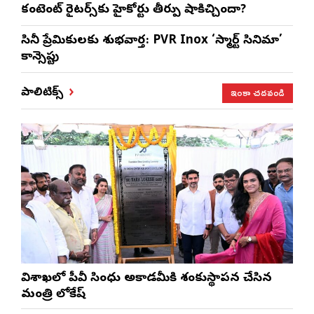
కంటెంట్ రైటర్స్‌కు హైకోర్టు తీర్పు షాకిచ్చిందా?
సినీ ప్రేమికులకు శుభవార్త: PVR Inox ‘స్మార్ట్ సినిమా’
కాన్సెప్టు
ఇంకా చదవండి
పాలిటిక్స్
విశాఖలో పీవీ సింధు అకాడమీకి శంకుస్థాపన చేసిన
మంత్రి లోకేష్