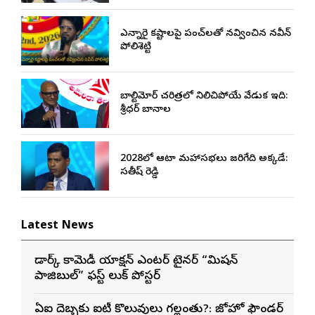
ఎన్నారై కష్టాలపై పంచ్‌లతో నవ్వించిన నవీన్
పోలిశెట్టి
బాల్టిమోర్ చరిత్రలో నిలిచిపోయే వేడుక ఇది:
శ్రీధర్ బానాల
2028లో ఆటా మహాసభలు జరిగేది అక్కడే:
సతీష్ రెడ్డి
Latest News
డార్క్ కామెడీ యాక్షన్ ఎంటర్ టైనర్ “మిషన్
పాజిబుల్” ఫస్ట్ లుక్ పోస్టర్
ఏఐ దెబ్బకు ఐటీ కొలువులు గల్లంతు?: జోహో ఫౌండర్