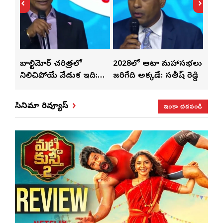
తో
బాల్టిమోర్ చరిత్రలో
2028లో ఆటా మహాసభలు
తెలు
ట్టి
నిలిచిపోయే వేడుక ఇది:
జరిగేది అక్కడే: సతీష్ రెడ్డి
చేస్తు
శ్రీధర్ బానాల
ఇంకా చదవండి
సినిమా రివ్యూస్