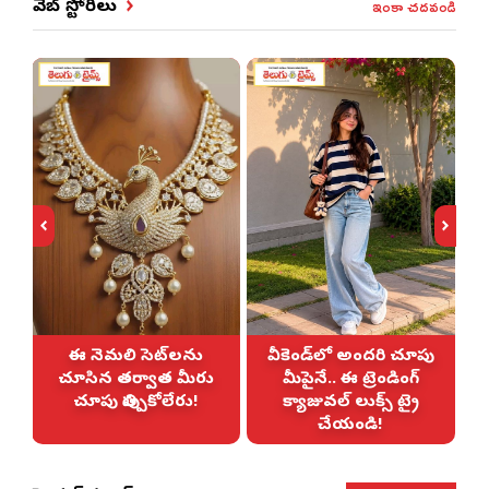
ఇంకా చదవండి
వెబ్ స్టోరీలు
ఈ నెమలి సెట్‌లను
వీకెండ్‌లో అందరి చూపు
చూసిన తర్వాత మీరు
మీపైనే.. ఈ ట్రెండింగ్
చూపు తిప్పుకోలేరు!
క్యాజువల్ లుక్స్ ట్రై
చేయండి!