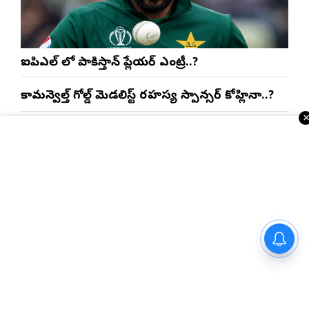
ఐపిఎల్ లో పాకిస్తాన్ ప్లేయర్ ఎంట్రీ..?
కామన్వెల్త్ గోల్డ్ మెడలిస్ట్ రహస్య స్పాన్సర్ కోహ్లినా..?
టీమిండియా చీఫ్ సెలెక్టర్ పదవికి ఎసరు..?
ఐపీఎల్‌లో కొత్త కెప్టెన్సీ టాపిక్..లక్నో కెప్టెన్ అతనే..?
శతాబ్ది కామన్వెల్త్ క్రీడలకు భారత్ సిద్ధం.. ఆతిథ్య
బాధ్యతలు అప్పగింత..!
నెలకు రూ. 400 లతో టీవీ, వైఫై,
ఓటీటీ సేవలు అందిస్తున్న రిలయన్స్
జియో
ఇంకా చదవండి
USA NRI వార్తలు