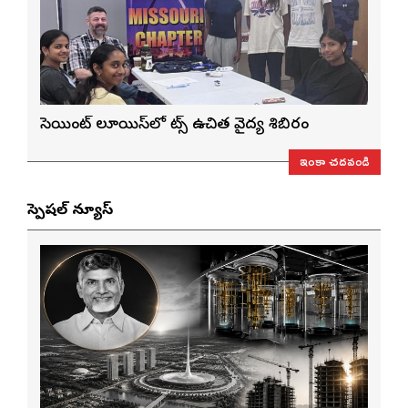
సెయింట్ లూయిస్‌లో నాట్స్ ఉచిత వైద్య శిబిరం
ఇంకా చదవండి
స్పెషల్ న్యూస్