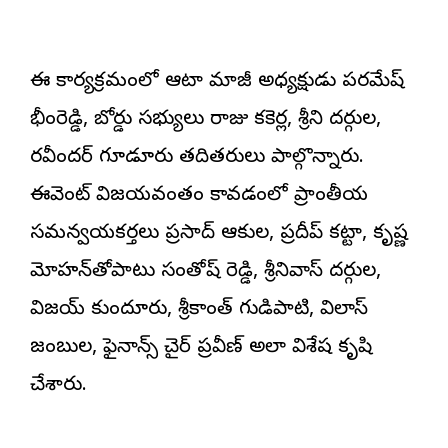
ఈ కార్యక్రమంలో ఆటా మాజీ అధ్యక్షుడు పరమేష్
భీంరెడ్డి, బోర్డు సభ్యులు రాజు కకెర్ల, శ్రీని దర్గుల,
రవీందర్ గూడూరు తదితరులు పాల్గొన్నారు.
ఈవెంట్ విజయవంతం కావడంలో ప్రాంతీయ
సమన్వయకర్తలు ప్రసాద్ ఆకుల, ప్రదీప్ కట్టా, కృష్ణ
మోహన్‌తోపాటు సంతోష్ రెడ్డి, శ్రీనివాస్ దర్గుల,
విజయ్ కుందూరు, శ్రీకాంత్ గుడిపాటి, విలాస్
జంబుల, ఫైనాన్స్ చైర్ ప్రవీణ్ అలా విశేష కృషి
చేశారు.