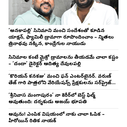
‘అనకాపల్లి’ సినిమాని మంచి సందేశంతో కూడిన
యాక్షన్, ఫ్యామిలీ డ్రామాగా రూపొందించాం – నిర్మాతలు
త్రినాథరావు నక్కిన, కాండ్రేగుల నాయుడు
సినిమాల కంటే మైక్రో డ్రామాలను తీయడమే చాలా కష్టం
– ‘దందా’ డైరెక్ట‌ర్ ఆదిత్య దేవులపల్లి
‘కొరియన్ కనకరాజు’ మంచి ఫన్ ఎంటర్‌టైనర్. వరుణ్
తేజ్ గారి పాత్రలోని వేరియేషన్స్ ప్రేక్షకులను సర్‌ప్రైజ్
చేస్తాయి : దర్శకుడు మేర్లపాక గాంధీ
‘శ్రీనివాస మంగాపురం’ నా కెరీర్‌లో బెస్ట్ ఫిల్మ్
అవుతుంది: దర్శకుడు అజయ్ భూపతి
అవును! ఎంపిక విషయంలో నాకు చాలా ఓపిక –
హీరోయిన్ రితిక నాయక్