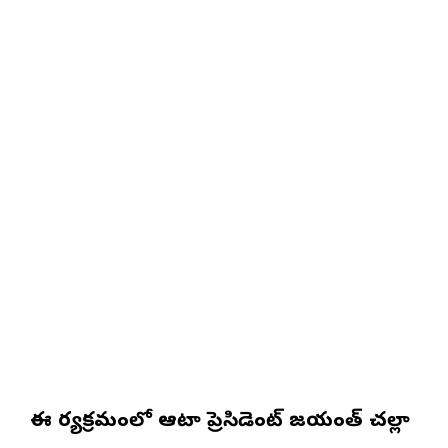
ఈ కార్యక్రమంలో ఆటా ప్రెసిడెంట్ జయంత్ చల్లా