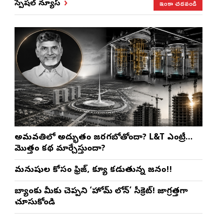
ఇంకా చదవండి
స్పెషల్ న్యూస్
అమరావతిలో అద్భుతం జరగబోతోందా? L&T ఎంట్రీ…
మొత్తం కథ మార్చేస్తుందా?
మనుషుల కోసం ఫ్రిజ్, క్యూ కడుతున్న జనం!!
బ్యాంకు మీకు చెప్పని ‘హోమ్ లోన్’ సీక్రెట్! జాగ్రత్తగా
చూసుకోండి