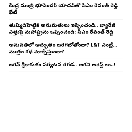
కేంద్ర మంత్రి భూపేందర్ యాదవ్‌తో సీఎం రేవంత్ రెడ్డి
భేటీ
తుమ్మిడిహెట్టికి అనుమ‌తులు ఇప్పించండి.. బ్యారేజీ
ఎత్తుపై మ‌హారాష్ట్రను ఒప్పించండి: సీఎం రేవంత్ రెడ్డి
అమరావతిలో అద్భుతం జరగబోతోందా? L&T ఎంట్రీ…
మొత్తం కథ మార్చేస్తుందా?
జగన్ శ్రీకాకుళం పర్యటన రగడ.. ఆగని అరెస్ట్ లు..!