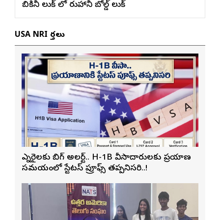
బికినీ లుక్ లో రుహానీ బోల్డ్ లుక్
USA NRI వార్తలు
ఎన్నారైలకు బిగ్ అలర్ట్.. H-1B వీసాదారులకు ప్రయాణ
సమయంలో స్టేటస్ ప్రూఫ్స్ తప్పనిసరి..!