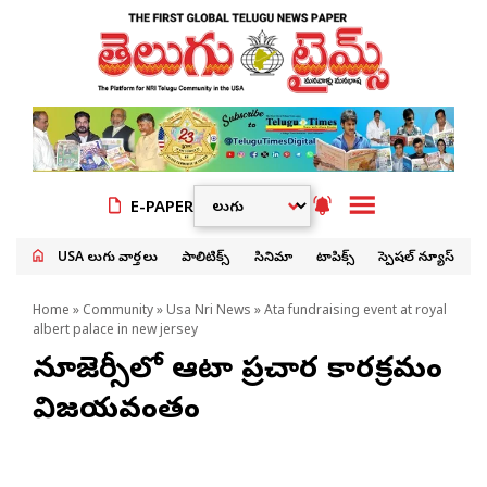
E-PAPER
USA తెలుగు వార్తలు
పాలిటిక్స్
సినిమా
టాపిక్స్
స్పెషల్ న్యూస్
Home
»
Community
»
Usa Nri News
» Ata fundraising event at royal
albert palace in new jersey
న్యూజెర్సీలో ఆటా ప్రచార కార్యక్రమం
విజయవంతం