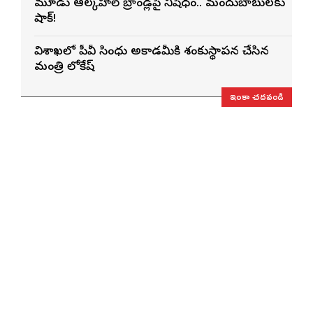
మూడు ఆల్కహాల్ బ్రాండ్లపై నిషేధం.. మందుబాబులకు
షాక్!
విశాఖలో పీవీ సింధు అకాడమీకి శంకుస్థాపన చేసిన
మంత్రి లోకేష్
ఇంకా చదవండి