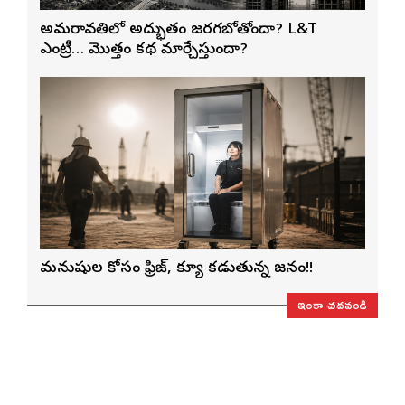
అమరావతిలో అద్భుతం జరగబోతోందా? L&T
ఎంట్రీ… మొత్తం కథ మార్చేస్తుందా?
మనుషుల కోసం ఫ్రిజ్, క్యూ కడుతున్న జనం!!
ఇంకా చదవండి