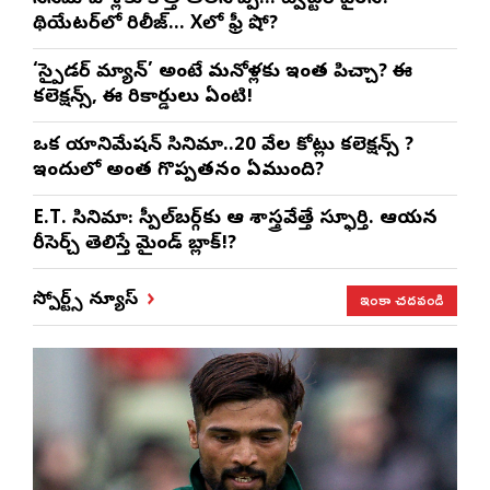
థియేటర్‌లో రిలీజ్… Xలో ఫ్రీ షో?
‘స్పైడర్ మ్యాన్’ అంటే మనోళ్లకు ఇంత పిచ్చా? ఈ
కలెక్షన్స్, ఈ రికార్డులు ఏంటి!
ఒక యానిమేషన్ సినిమా..20 వేల కోట్లు కలెక్షన్స్ ?
ఇందులో అంత గొప్పతనం ఏముంది?
E.T. సినిమా: స్పీల్‌బర్గ్‌కు ఆ శాస్త్రవేత్తే స్ఫూర్తి. ఆయన
రీసెర్చ్ తెలిస్తే మైండ్ బ్లాక్!?
ఇంకా చదవండి
స్పోర్ట్స్ న్యూస్