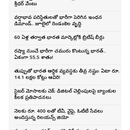
శ్రీధర్ వేంబు
వర్షాభావ పరిస్థితులతో భారీగా పెరిగిన ఇంధన
డిమాండ్.. జూలైలో రెండంకెల వృద్ధి
60 ఏళ్ల తర్వాత భారత మార్కెట్లోకి బ్రిటీష్ బీర్లు
రష్యా నుంచే భారీగా చమురు కొంటున్న భారత్..
ఏకంగా 55.5 శాతం!
తుప్పుతో భారత ఆర్థిక వ్యవస్థకు తీవ్ర నష్టం: ఏటా రూ.
14.1 లక్షల కోట్లు ఆవిరి!
సైబర్ మోసాలకు చెక్: డిజిటల్ చెల్లింపులపై బ్యాంకుల
కీలక ప్రతిపాదనలు
నెలకు రూ. 400 లతో టీవీ, వైఫై, ఓటీటీ సేవలు
అందిస్తున్న రిలయన్స్ జియో