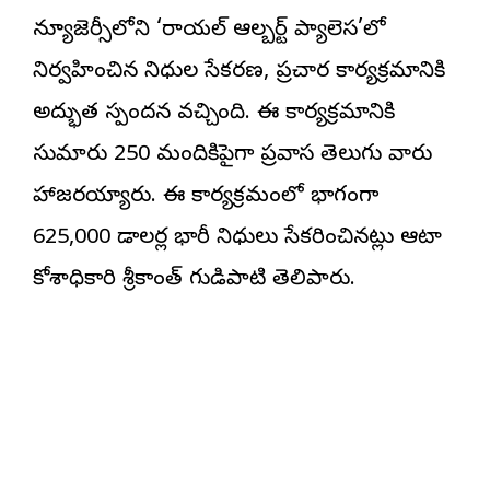
న్యూజెర్సీలోని ‘రాయల్ ఆల్బర్ట్ ప్యాలెస’లో
నిర్వహించిన నిధుల సేకరణ, ప్రచార కార్యక్రమానికి
అద్భుత స్పందన వచ్చింది. ఈ కార్యక్రమానికి
సుమారు 250 మందికిపైగా ప్రవాస తెలుగు వారు
హాజరయ్యారు. ఈ కార్యక్రమంలో భాగంగా
625,000 డాలర్ల భారీ నిధులు సేకరించినట్లు ఆటా
కోశాధికారి శ్రీకాంత్ గుడిపాటి తెలిపారు.