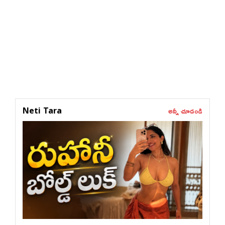
అన్నీ చూడండి
Neti Tara