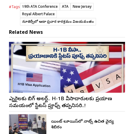
19th ATA Conference
ATA
New Jersey
#Tags
Royal Albert Palace
న్యూజెర్సీలో ఆటా ప్రచార కార్యక్రమం విజయవంతం
Related News
ఎన్నారైలకు బిగ్ అలర్ట్.. H-1B వీసాదారులకు ప్రయాణ
సమయంలో స్టేటస్ ప్రూఫ్స్ తప్పనిసరి..!
సెయింట్ లూయిస్‌లో నాట్స్ ఉచిత వైద్య
శిబిరం