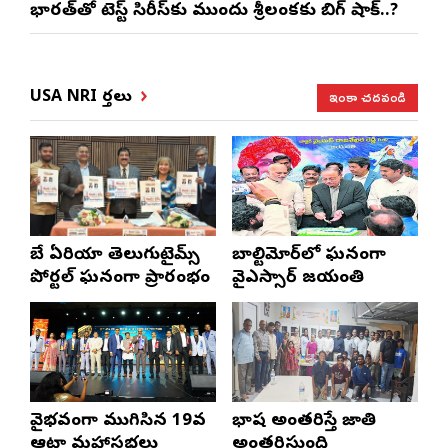
భారత్‌తో టెస్ట్ సిరీస్‌కు ముందు శ్రీలంకకు బిగ్ షాక్..?
ఇంకా చదవండి
USA NRI వార్తలు
బే ఏరియా తెలుగుటైమ్స్
బాల్టిమోర్‌లో ఘనంగా
పోర్టల్ ఘనంగా ప్రారంభం
వైఎస్సార్‌ జయంతి
వైభవంగా ముగిసిన 19వ
భాష అంతరిస్తే జాతి
ఆటా మహాసభలు
అంతరిస్తుంది