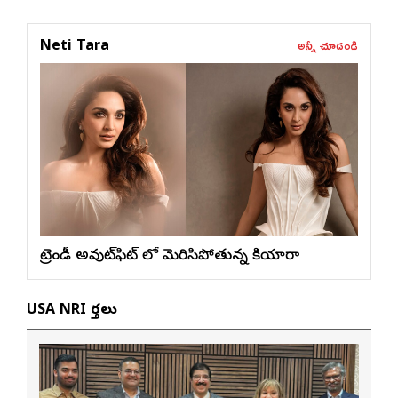
అన్నీ చూడండి
Neti Tara
ట్రెండీ అవుట్‌ఫిట్ లో మెరిసిపోతున్న కియారా
USA NRI వార్తలు