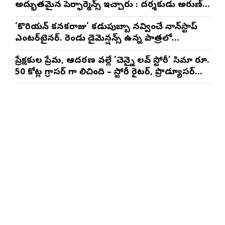
అద్భుతమైన పెర్ఫార్మెన్స్ ఇచ్చారు : దర్శకుడు అరుణ్
మాథేశ్వరన్
‘కొరియన్ కనకరాజు’ కడుపుబ్బా నవ్వించే నాన్‌స్టాప్
ఎంటర్‌టైనర్. రెండు డైమెన్షన్స్ ఉన్న పాత్రలో
నటించడం చాలా సంతృప్తినిచ్చింది : వరుణ్ తేజ్
ప్రేక్షకుల ప్రేమ, ఆదరణ వల్లే ‘చెన్నై లవ్ స్టోరీ’ సినిమా రూ.
50 కోట్ల గ్రాసర్ గా నిలిచింది – స్టోరీ రైటర్, ప్రొడ్యూసర్
సాయి రాజేష్