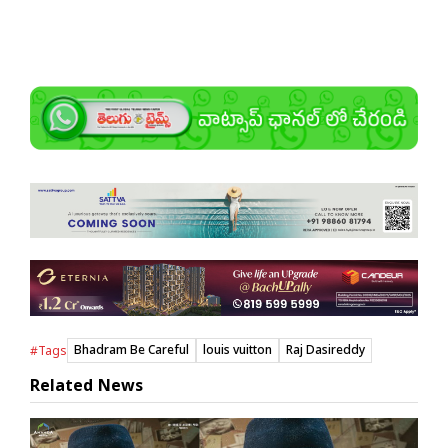
Bhadram Be Careful
louis vuitton
Raj Dasireddy
#Tags
Related News