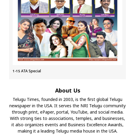
1-15 ATA Special
About Us
Telugu Times, founded in 2003, is the first global Telugu
newspaper in the USA. It serves the NRI Telugu community
through print, ePaper, portal, YouTube, and social media.
With strong ties to associations, temples, and businesses,
it also organizes events and Business Excellence Awards,
making it a leading Telugu media house in the USA.