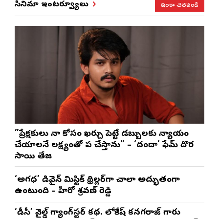
ఇంకా చదవండి
సినిమా ఇంటర్వ్యూలు
”ప్రేక్షకులు నా కోసం ఖర్చు పెట్టే డబ్బులకు న్యాయం
చేయాలనే లక్ష్యంతో పని చేస్తాను” – ‘దందా’ ఫేమ్ దొర
సాయి తేజ
‘అగధ’ డివైన్ మిస్టిక్ థ్రిల్లర్‌గా చాలా అద్భుతంగా
ఉంటుంది – హీరో శ్రవణ్ రెడ్డి
‘డీసీ’ వైల్డ్ గ్యాంగ్‌స్టర్ కథ. లోకేష్ కనగరాజ్ గారు