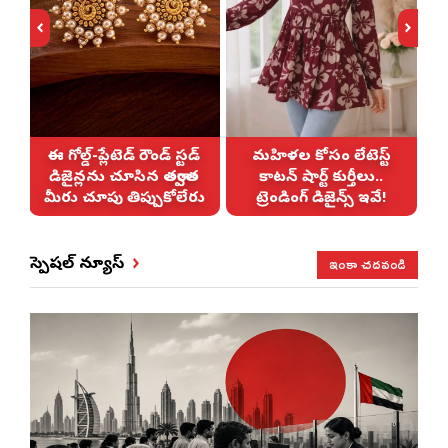
న
ఈ గోల్డ్-ప్లేటెడ్ రౌండ్ స్టడ్
మహిళల కోసం లేటెస్ట్
డిజైన్లను చూసిన తర్వాత
కాటన్ షార్ట్ కుర్తీలు..
!
మీరు చూపు తిప్పుకోలేరు
ట్రెండింగ్ డిజైన్స్ ఇవే!
ఇంకా చదవండి
స్పెషల్ న్యూస్