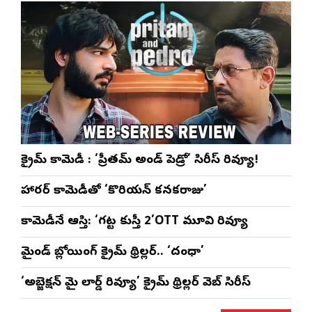
క్రైమ్ కామెడీ : ‘ప్రీతమ్ అండ్ పెడ్రో’ సిరీస్ రివ్యూ!
హారర్ కామెడీతో ‘కొరియన్ కనకరాజు’
కామెడీనే ఆస్తి: ‘గట్ట కుస్తీ 2’OTT మూవి రివ్యూ
మైండ్ బ్లోయింగ్ క్రైమ్ థ్రిల్లర్.. ‘దంధా’
‘అబ్జెక్ష‌న్ మై లార్డ్ రివ్యూ’ క్రైమ్ థ్రిల్ల‌ర్ వెబ్ సిరీస్