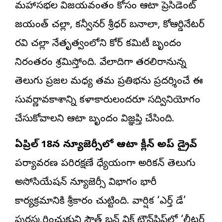
మహాసభల విజయవంతం కోసం ఆటా ప్రెసిడెంట్
జయంత్ చల్లా, కన్వీనర్ శ్రీధర్ బనాలా, కోఆర్డినేటర్
రవి చల్లా నేతృత్వంలోని కోర్ కమిటీ బృందం
నిరంతరం శ్రమిస్తోంది. వేలాదిగా తరలిరానున్న
తెలుగు ప్రజల మధ్య తమ ప్రతిభను ప్రదర్శించే ఈ
సువర్ణావకాశాన్ని కళాకారులందరూ సద్వినియోగం
చేసుకోవాలని ఆటా బృందం విజ్ఞప్తి చేసింది.
ఏప్రిల్ 18న న్యూజెర్సీలో ఆటా క్లీన్ అప్ డ్రైవ్
పర్యావరణ పరిరక్షణే ధ్యేయంగా అమెరికన్ తెలుగు
అసోసియేషన్ న్యూజెర్సీ విభాగం భారీ
కార్యక్రమానికి శ్రీకారం చుట్టింది. వార్షిక ‘ఎర్త్ డే’
పురస్కరించుకుని సౌత్ బ్రన్ విక్ టౌన్‌షిప్‌లో ‘లీటర్