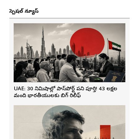
స్పెషల్ న్యూస్
UAE: 30 నిమిషాల్లో పాస్‌పోర్ట్ పని పూర్తి! 43 లక్షల
మంది భారతీయులకు బిగ్ రిలీఫ్