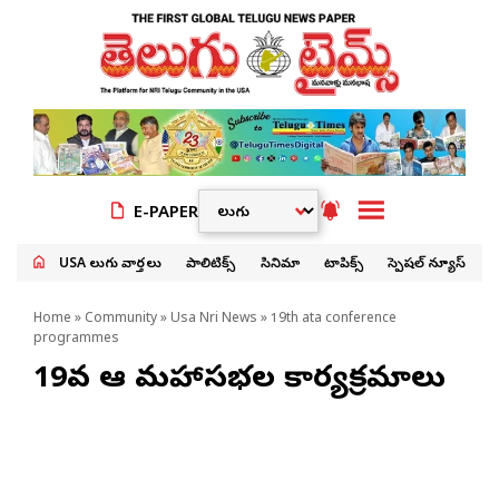
E-PAPER
USA తెలుగు వార్తలు
పాలిటిక్స్
సినిమా
టాపిక్స్
స్పెషల్ న్యూస్
Home
»
Community
»
Usa Nri News
» 19th ata conference
programmes
19వ ఆటా మహాసభల కార్యక్రమాలు