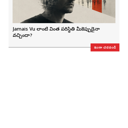
Jamais Vu లాంటి వింత పరిస్థితి మీకెప్పుడైనా
వచ్చిందా?
ఇంకా చదవండి