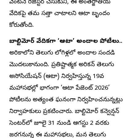
వెంటనే రిజిస్టర్ చేసుకుని, ఈ అంతర్జాతీయ
వేదికపై తమ సత్తా చాటాలని ఆటా బృందం
కోరుతోంది.
బాల్టిమోర్ వేదికగా ‘ఆటా’ అందాల పోటీలు..
అమెరికాలోని తెలుగు లోగిళ్లలో అందాల సందడి
మొదలుకానుంది. ప్రతిష్టాత్మక అమెరికన్ తెలుగు
అసోసియేషన్ (ఆటా) నిర్వహిస్తున్న 19వ
మహాసభల్లో భాగంగా ‘ఆటా పేజెంట్ 2026’
పోటీలను అత్యంత ఘనంగా నిర్వహించనున్నట్లు
నిర్వాహకులు ప్రకటించారు. బాల్టిమోర్ కన్వెన్షన్
సెంటర్‌లో జూలై 31 నుండి ఆగస్టు 2 వరకు
జరగనున్న ఈ మహాసభలు, మన తెలుగు