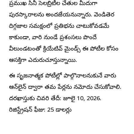
ప్రముఖ సినీ సెలబ్రిటీల చేతుల మీదుగా
పురస్కారాలను అందజేయనున్నారు. వెండితెర
దిగ్గజాల సమక్షంలో ప్రతిభను చాటుకోవడమే
కాకుండా, వారి నుండే ప్రశంసలు పొందే
వీలుండటంతో క్రియేటివ్ మైండ్స్ ఈ పోటీల కోసం
ఆసక్తిగా ఎదురుచూస్తున్నాయి.
ఈ సృజనాత్మక పోటీల్లో పాల్గొనాలనుకునే వారు
ఆన్‌లైన్ ద్వారా తమ పేర్లను నమోదు చేసుకోవాలి.
దరఖాస్తుకు చివరి తేదీ: జూలై 10, 2026.
రిజిస్ట్రేషన్ ఫీజు: 25 డాలర్లు