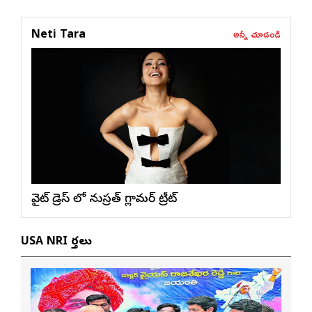
అన్నీ చూడండి
Neti Tara
వైట్ డ్రెస్ లో నుస్ర‌త్ గ్లామ‌ర్ ట్రీట్
USA NRI వార్తలు