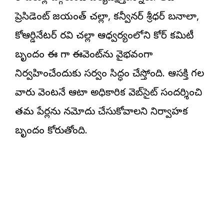
ప్రెసిడెంట్ జయంత్ చల్లా, కన్వీనర్ శ్రీధర్ బనాలా,
కోఆర్డినేటర్ రవి చల్లా ఆధ్వర్యంలోని కోర్ కమిటీ
బృందం ఈ మెగా ఈవెంట్‌ను వైభవంగా
నిర్వహించేందుకు సర్వం సిద్ధం చేస్తోంది. ఆసక్తి గల
వారు వెంటనే ఆటా అధికారిక వెబ్‌సైట్ సందర్శించి
తమ పేర్లను నమోదు చేసుకోవాలని నిర్వాహక
బృందం కోరుతోంది.