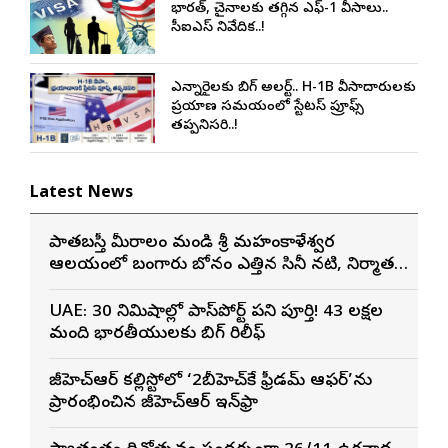
భారత్, చైనాలకు తగ్గిన ఎఫ్-1 వీసాలు..
సీఐఎస్ నివేదిక..!
ఎన్నారైలకు బిగ్ అలర్ట్.. H-1B వీసాదారులకు
ప్రయాణ సమయంలో స్టేటస్ ప్రూఫ్స్
తప్పనిసరి..!
Latest News
పాతబస్తీ మీరాలం మండి శ్రీ మహంకాళేశ్వర
ఆలయంలో బంగారు బోనం ఎత్తిన సినీ నటి, నిర్మాత
నిహారిక కొణిదెల
UAE: 30 నిమిషాల్లో పాస్‌పోర్ట్ పని పూర్తి! 43 లక్షల
మంది భారతీయులకు బిగ్ రిలీఫ్
జీహెచ్ఆర్ కల్లిస్టోలో ‘2బీహెచ్‌కే ఫ్రీడమ్ ఆఫర్’ను
ప్రారంభించిన జీహెచ్ఆర్ ఇన్‌ఫ్రా