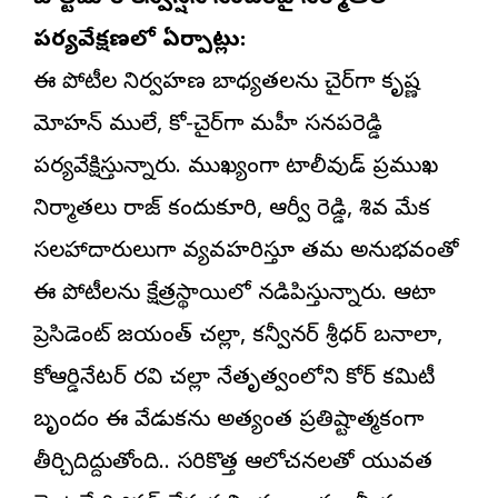
పర్యవేక్షణలో ఏర్పాట్లు:
ఈ పోటీల నిర్వహణ బాధ్యతలను చైర్‌గా కృష్ణ
మోహన్ ములే, కో-చైర్‌గా మహీ సనపరెడ్డి
పర్యవేక్షిస్తున్నారు. ముఖ్యంగా టాలీవుడ్ ప్రముఖ
నిర్మాతలు రాజ్ కందుకూరి, ఆర్వీ రెడ్డి, శివ మేక
సలహాదారులుగా వ్యవహరిస్తూ తమ అనుభవంతో
ఈ పోటీలను క్షేత్రస్థాయిలో నడిపిస్తున్నారు. ఆటా
ప్రెసిడెంట్ జయంత్ చల్లా, కన్వీనర్ శ్రీధర్ బనాలా,
కోఆర్డినేటర్ రవి చల్లా నేతృత్వంలోని కోర్ కమిటీ
బృందం ఈ వేడుకను అత్యంత ప్రతిష్టాత్మకంగా
తీర్చిదిద్దుతోంది.. సరికొత్త ఆలోచనలతో యువత