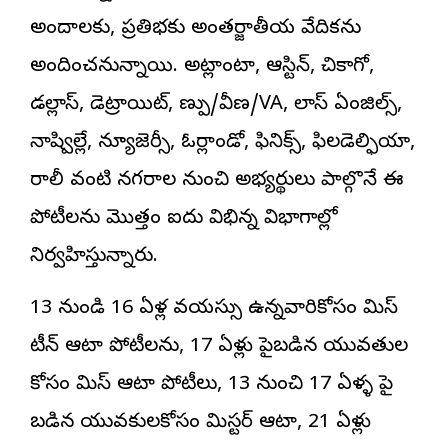
అందాలకు, ప్రతిభకు అంతర్జాతీయ వేదికను
అందించనున్నాయి. అట్లాంటా, ఆస్టిన్, చికాగో,
డల్లాస్, డెట్రాయిట్, ణ్పు/వీణ/VA, లాస్ ఏంజిల్స్,
నాష్విల్లే, న్యూజెర్సీ, ఓర్లాండో, ఫినిక్స్, ఫిలడెల్ఫియా,
రాలీ వంటి నగరాల నుంచి అభ్యర్థులు పాల్గొనే ఈ
పోటీలను మొత్తం ఐదు విభిన్న విభాగాల్లో
నిర్వహిస్తున్నారు.
13 నుండి 16 ఏళ్ల వయస్సు ఉన్నవారికోసం మిస్
టీన్ ఆటా పోటీలను, 17 ఏళ్లు పైబడిన యువతుల
కోసం మిస్ ఆటా పోటీలు, 13 నుంచి 17 ఏళ్ళ పై
బడిన యువకులకోసం మిస్టర్ ఆటా, 21 ఏళ్లు