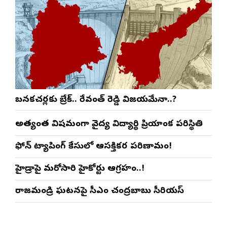
బనకచర్లకు బ్రేక్.. రేవంత్ రెడ్డి విజయమేనా..?
అత్యంత విషమంగా వైద్య విద్యార్థిని ప్రియాంక పరిస్థితి
ఫోన్ ట్యాపింగ్ కేసులో ఆసక్తికర పరిణామం!
హైడ్రాపై మరోసారి హైకోర్టు ఆగ్రహం..!
రాజమండ్రి ఘటనపై సీఎం చంద్రబాబు సీరియస్