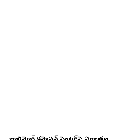
బాల్టిమోర్ కన్వెన్షన్ సెంటర్‌పై నిర్మాతల