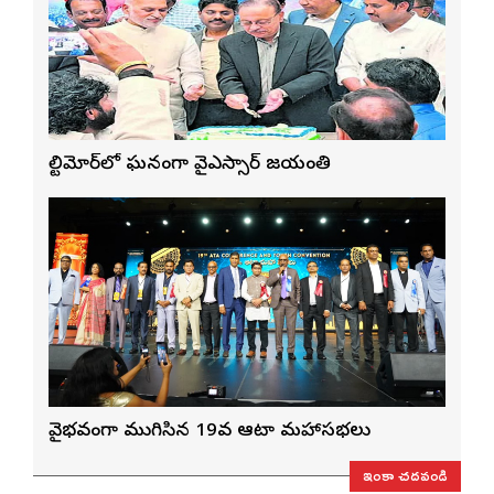
బాల్టిమోర్‌లో ఘనంగా వైఎస్సార్‌ జయంతి
వైభవంగా ముగిసిన 19వ ఆటా మహాసభలు
ఇంకా చదవండి