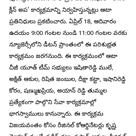
క్లీన్ అప’ కార్యక్రమాన్ని నిర్వహిస్తున్నట్లు ఆటా
ప్రతినిధులు ప్రకటించారు. ఏప్రిల్ 18, ఆదివారం
ఉదయం 9:00 గంటల నుండి 11:00 గంటల వరకు
న్యూజెర్సీలోని డీటన్ ప్రాంతంలో ఈ పరిశుభ్రత
కార్యక్రమం జరగనుంది. ఈ కార్యక్రమంలో ఆటా
చీజీ యూత్ టీమ్ సభ్యులు ఇషితారెడ్డి ములే,
అక్షిత్ ఆకుల, రిషిత జంబుల, దీక్షా కట్టా, ఇషానిరెడ్డి
కోరం, షణ్ముఖప్రియ, అయాన్ రెడ్డి తుమ్మల
ప్రత్యేకంగా పాల్గొని సేవా కార్యక్రమాల్లో
భాగస్వాములు కానున్నారు. ఈ కార్యక్రమ
విజయవంతం కోసం రీజినల్ కోఆర్డినేటర్లు కృష్ణ