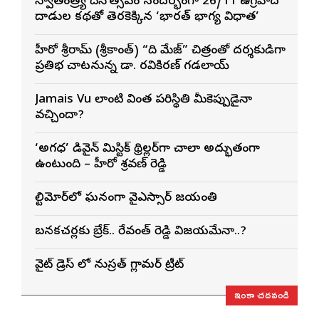
స్వాతంత్ర్య దినోత్సవం సందర్భంగా 26/11 ఉగ్రవాద
దాడుల కథతో తెరకెక్కిన ‘భారత్ భాగ్య విధాత’
హీరో శ్రీరామ్ (శ్రీకాంత్) “ది మేజ్” చిత్రంతో దర్శకుడిగా
ప్రతిభ చాటనున్న డా. రవికిరణ్ గడలాయ్
Jamais Vu లాంటి వింత పరిస్థితి మీకెప్పుడైనా
వచ్చిందా?
‘అగధ’ డివైన్ మిస్టిక్ థ్రిల్లర్‌గా చాలా అద్భుతంగా
ఉంటుంది – హీరో శ్రవణ్ రెడ్డి
బాల్టిమోర్‌లో ఘనంగా వైఎస్సార్‌ జయంతి
బనకచర్లకు బ్రేక్.. రేవంత్ రెడ్డి విజయమేనా..?
వైట్ డ్రెస్ లో నుస్ర‌త్ గ్లామ‌ర్ ట్రీట్
ఇంకా చదవండి