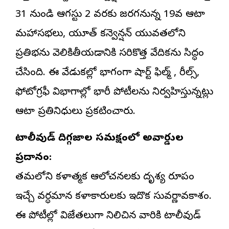
31 నుండి ఆగస్టు 2 వరకు జరగనున్న 19వ ఆటా
మహాసభలు, యూత్ కన్వెన్షన్ యువతలోని
ప్రతిభను వెలికితీయడానికి సరికొత్త వేదికను సిద్ధం
చేసింది. ఈ వేడుకల్లో భాగంగా షార్ట్ ఫిల్మ్ , రీల్స్,
ఫోటోగ్రఫీ విభాగాల్లో భారీ పోటీలను నిర్వహిస్తున్నట్లు
ఆటా ప్రతినిధులు ప్రకటించారు.
టాలీవుడ్ దిగ్గజాల సమక్షంలో అవార్డుల
ప్రదానం:
తమలోని కళాత్మక ఆలోచనలకు దృశ్య రూపం
ఇచ్చే వర్ధమాన కళాకారులకు ఇదొక సువర్ణావకాశం.
ఈ పోటీల్లో విజేతలుగా నిలిచిన వారికి టాలీవుడ్