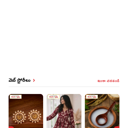
ఇంకా చదవండి
వెబ్ స్టోరీలు