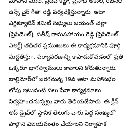
మోహన్ ములే, ప్రదీప్ కట్టా, ప్రసాద్ ఆకుల, రీజినల్
ఉమెన్స్ చైర్ గీతా రెడ్డి పర్యవేక్షిస్తున్నారు. ఆటా
ఎగ్జిక్యూటివ్ కమిటీ సభ్యులు జయంత్ చల్లా
(ప్రెసిడెంట్), సతీష్ రామసహాయం రెడ్డి (ప్రెసిడెంట్
ఎలక్ట్) తదితర ప్రముఖులు ఈ కార్యక్రమానికి పూర్తి
మద్దతిస్తూ.. పర్యావరణాన్ని కాపాడుకోవడంలో ప్రతి
ఒక్కరూ భాగస్వాములు కావాలని కోరుతున్నారు.
బాల్టిమోర్‌లో జరగనున్న 19వ ఆటా మహాసభల
లోపు ఇటువంటి పలు సేవా కార్యక్రమాలు
నిర్వహించనున్నట్లు వారు తెలియజేసారు. ఈ క్లీన్
అప్ డ్రైవ్‌లో స్థానిక తెలుగు వారు పెద్ద సంఖ్యలో
పాల్గొని విజయవంతం చేయాలని నిర్వాహక