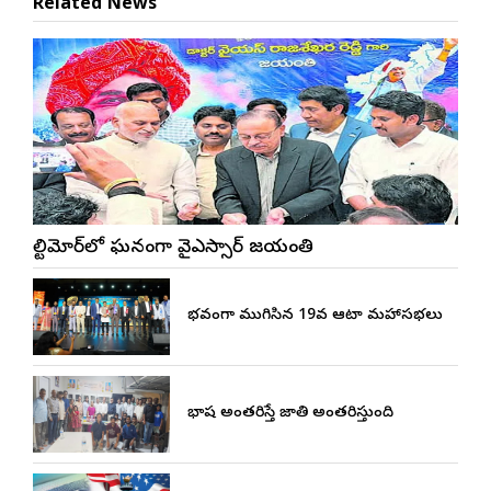
Related News
బాల్టిమోర్‌లో ఘనంగా వైఎస్సార్‌ జయంతి
వైభవంగా ముగిసిన 19వ ఆటా మహాసభలు
భాష అంతరిస్తే జాతి అంతరిస్తుంది