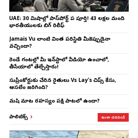
UAE: 30 నిమిషాల్లో పాస్‌పోర్ట్ పని పూర్తి! 43 లక్షల మంది
భారతీయులకు బిగ్ రిలీఫ్
Jamais Vu లాంటి వింత పరిస్థితి మీకెప్పుడైనా
వచ్చిందా?
రెండే గంటల్లో మీ ఇన్‌స్టాలో వీడియో ఉంచాలో,
తీసేయాలో తేల్చేస్తారు!
సుప్రీంకోర్టుకు చేరిన రైతులు Vs Lay’s చిప్స్‌ కేసు,
అసలేం జరిగింది?
మనిషి మాట రహస్యం పక్షి పాటలో ఉందా?
ఇంకా చదవండి
పాలిటిక్స్