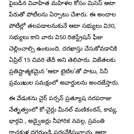
పైబడిన వివాహిత మహిళల కోసం మిసెస్ ఆటా
పేరుతో పోటీలను ఏర్పాటు చేశారు. ఈ అందాల
పోటీల్లో తలపడాలనుకునే ఆటా సభ్యులు వి30,
సభ్యులు కాని వారు వి50 రిజిస్ట్రేషన్ ఫీజు
చెల్లించాల్సి ఉంటుంది. దరఖాస్తు చేసుకోవడానికి
ఏప్రిల్ 15 చివరి తేదీ అని తెలిపారు. విజేతలకు
ప్రతిష్టాత్మకమైన ‘ఆటా టైటిల’తో పాటు, సినీ
ప్రముఖుల సమక్షంలో అవార్డులను అందజేస్తారు.
ఈ వేడుకను చైర్ పర్సన్ ప్రత్యూష నరపరాజు
నేతృత్వంలో కో-చైర్లు మీనల్ మణికంఠన్, కావ్య,
భార్గవి , అడ్వైజర్లు నీహారిక నవల్గ, స్రవంతి
రాచకుళ్ల దగ్గరుండి పర్యవేక్షిస్తున్నారు. ఆటా