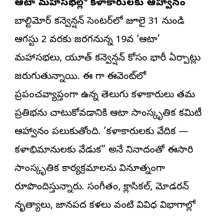
ఆటా మహాసభల్లో కళాకారులకు ఆహ్వానం
బాల్టిమోర్ కన్వెన్షన్ సెంటర్‌లో జూలై 31 నుండి
ఆగస్టు 2 వరకు జరగనున్న 19వ ‘ఆటా’
మహాసభలు, యూత్ కన్వెన్షన్ కోసం భారీ ఏర్పాట్లు
జరుగుతున్నాయి. ఈ మెగా ఈవెంట్‌లో
ప్రపంచవ్యాప్తంగా ఉన్న తెలుగు కళాకారులు తమ
ప్రతిభను చాటుకోవడానికి ఆటా సాంస్కృతిక కమిటీ
ఆహ్వానం పలుకుతోంది. ‘కళాకారులకు వేదిక —
కళాభిమానులకు వేడుక” అనే నినాదంతో ఈసారి
సాంస్కృతిక కార్యక్రమాలను వినూత్నంగా
రూపొందిస్తున్నారు. సంగీతం, క్లాసికల్, మోడరన్
నృత్యాలు, జానపద కళలు వంటి వివిధ విభాగాల్లో