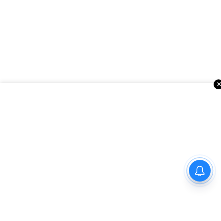
UAE: 30 నిమిషాల్లో పాస్‌పోర్ట్ పని
పూర్తి! 43 లక్షల మంది
భారతీయులకు బిగ్ రిలీఫ్