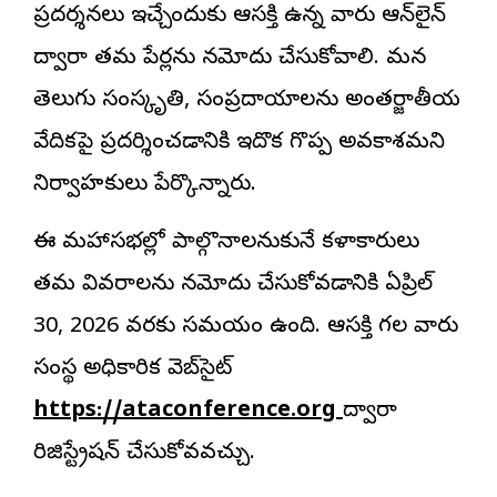
ప్రదర్శనలు ఇచ్చేందుకు ఆసక్తి ఉన్న వారు ఆన్‌లైన్
ద్వారా తమ పేర్లను నమోదు చేసుకోవాలి. మన
తెలుగు సంస్కృతి, సంప్రదాయాలను అంతర్జాతీయ
వేదికపై ప్రదర్శించడానికి ఇదొక గొప్ప అవకాశమని
నిర్వాహకులు పేర్కొన్నారు.
ఈ మహాసభల్లో పాల్గొనాలనుకునే కళాకారులు
తమ వివరాలను నమోదు చేసుకోవడానికి ఏప్రిల్
30, 2026 వరకు సమయం ఉంది. ఆసక్తి గల వారు
సంస్థ అధికారిక వెబ్‌సైట్
https://ataconference.org
ద్వారా
రిజిస్ట్రేషన్ చేసుకోవవచ్చు.