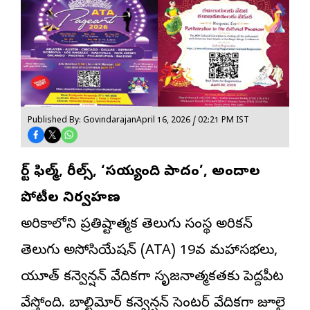
Published By: Govindarajan
April 16, 2026 / 02:21 PM IST
షార్ట్ ఫిల్మ్, రీల్స్, ‘సయ్యంది పాదం’, అందాల
పోటీల నిర్వహణ
అమెరికాలోని ప్రతిష్టాత్మక తెలుగు సంస్థ అమెరికన్
తెలుగు అసోసియేషన్ (ATA) 19వ మహాసభలు,
యూత్ కన్వెన్షన్ వేదికగా సృజనాత్మకతకు పెద్దపీట
వేస్తోంది. బాల్టిమోర్ కన్వెన్షన్ సెంటర్ వేదికగా జూలై