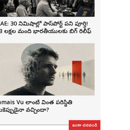
AE: 30 నిమిషాల్లో పాస్‌పోర్ట్ పని పూర్తి!
3 లక్షల మంది భారతీయులకు బిగ్ రిలీఫ్
amais Vu లాంటి వింత పరిస్థితి
ీకెప్పుడైనా వచ్చిందా?
ఇంకా చదవండి