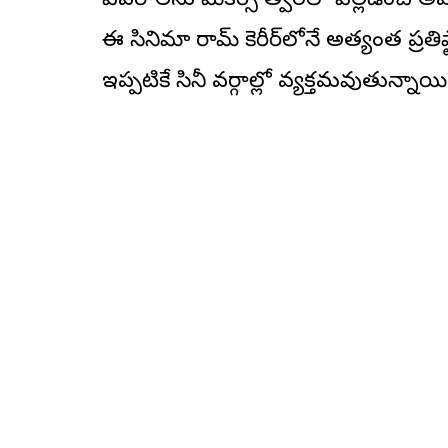
వివరాలను మేకర్స్ త్వరలో వెల్లడించే 
ఈ సినిమా రామ్ కెరీర్‌లోనే అత్యంత ప్రతిష్
ఇప్పటికే సినీ వర్గాల్లో వ్యక్తమవుతున్నాయి