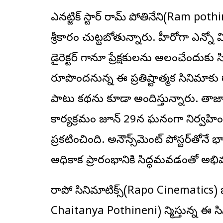
ఎనర్జిటిక్ స్టార్ రామ్ పోతినేని(Ram poth
శ్రీకారం చుట్టబోతున్నారు. హీరోగా ఎన్
డైరెక్ట‌ర్ గానూ ప్రేక్షకులను అలరించేంద
రూపొందనున్న ఈ ప్రతిష్టాత్మక సినిమా
పాటు కథను కూడా అందిస్తున్నారు. తా
కార్యక్రమం జూన్ 29న ఘనంగా నిర్వహించన
ప్రకటించింది. అనౌన్స్‌మెంట్ పోస్టర్‌తోనే 
అధికారిక ప్రారంభానికి సిద్ధమవడంతో అభిమాన
రాపో సినిమాటిక్స్(Rapo Cinematics) బ్య
Chaitanya Pothineni) నిర్మిస్తున్న ఈ 