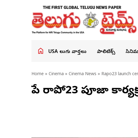
USA తెలుగు వార్తలు
పాలిటిక్స్
సినిమ
Home
»
Cinema
»
Cinema News
» Rapo23 launch ce
రేపే రాపో23 పూజా కార్య‌క