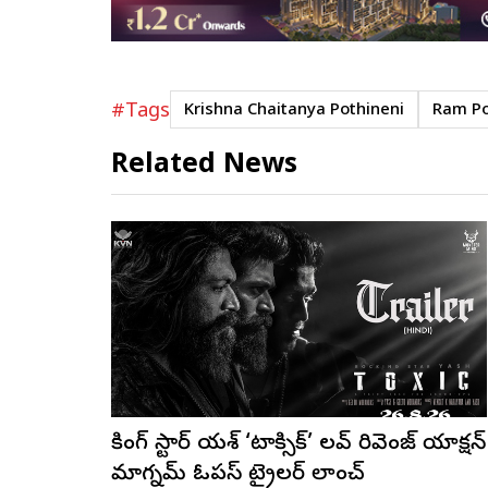
#Tags
Krishna Chaitanya Pothineni
Ram Po
Related News
రాకింగ్ స్టార్ యశ్ ‘టాక్సిక్’ లవ్ రివెంజ్ యాక్షన్
మాగ్నమ్ ఓపస్‌ ట్రైలర్ లాంచ్