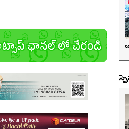
బ
స్ప