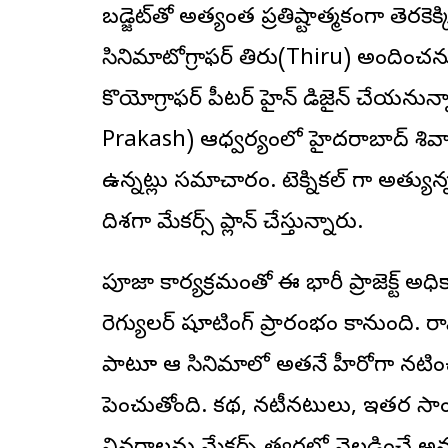
బడ్జెట్‌తో అత్యంత ప్రతిష్టాత్మకంగా తెరకెక
సినిమాటోగ్రాఫర్ తిరు(Thiru) అందించనుం
కొరియోగ్రాఫర్ పీటర్ హైన్ డిజైన్ చేయనున్న
Prakash) ఆధ్వర్యంలో హైదరాబాద్ శివార్ల
ఉన్నట్లు సమాచారం. టెక్నిక‌ల్ గా అత్య
దిశగా మేక‌ర్స్ ప్లాన్ చేస్తున్నారు.
పూజా కార్యక్రమంతో ఈ భారీ ప్రాజెక్ట్ అధి
రెగ్యులర్ షూటింగ్ ప్రారంభం కానుంది. ర
పాటూ ఆ సినిమాలో అత‌నే హీరోగా న‌టించ‌న
పెంచుతోంది. కథ, నటీనటులు, ఇతర సాంకే