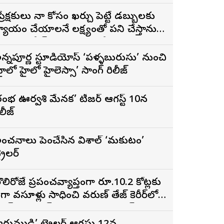
ప్రేక్షకులు నా కోసం ఖర్చు పెట్టే డబ్బులకు
్యాయం చేయాలనే లక్ష్యంతో పని చేస్తాను”
 ‘దందా’ ఫేమ్ దొర సాయి తేజ
న్నపూర్ణ స్టూడియోస్ ‘పళ్ళబురుసు’ నుంచి
హైలో హైలో హైలెస్సా’ సాంగ్ రిలీజ్
రంభ ఊర్వశి మేనక’ టీజర్ ఆగస్ట్ 10న
ిలీజ్
ంచనాలు పెంచేసిన విశాల్ ‘మకుటం’
్రైలర్
ొలిరోజే ప్రపంచవ్యాప్తంగా రూ.10.2 కోట్లకు
ైగా వసూళ్లు సాధించి వరుణ్ తేజ్ కెరీర్‌లోనే
ిగ్గెస్ట్ ఓపెనింగ్‌గా నిలిచిన ‘కొరియన్
నకరాజు’