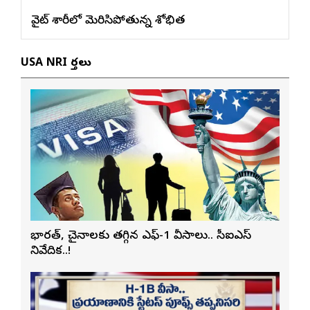
వైట్ శారీలో మెరిసిపోతున్న శోభిత
USA NRI వార్తలు
భారత్, చైనాలకు తగ్గిన ఎఫ్-1 వీసాలు.. సీఐఎస్
నివేదిక..!