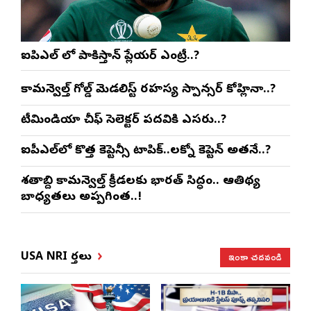
ఐపిఎల్ లో పాకిస్తాన్ ప్లేయర్ ఎంట్రీ..?
కామన్వెల్త్ గోల్డ్ మెడలిస్ట్ రహస్య స్పాన్సర్ కోహ్లినా..?
టీమిండియా చీఫ్ సెలెక్టర్ పదవికి ఎసరు..?
ఐపీఎల్‌లో కొత్త కెప్టెన్సీ టాపిక్..లక్నో కెప్టెన్ అతనే..?
శతాబ్ది కామన్వెల్త్ క్రీడలకు భారత్ సిద్ధం.. ఆతిథ్య
బాధ్యతలు అప్పగింత..!
ఇంకా చదవండి
USA NRI వార్తలు