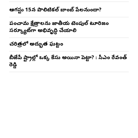
ఆగస్టు 15న పొలిటికల్ బాంబ్ పేలనుందా?
పంచారామ క్షేత్రాలను జాతీయ టెంపుల్ టూరిజం
సర్క్యూట్‌గా అభివృద్ధి చేయాలి
చరిత్రలో అద్భుత ఘట్టం
బీజేపీ రాష్ట్రాల్లో ఒక్క కేసు అయినా పెట్టారా? : సీఎం రేవంత్
రెడ్డి