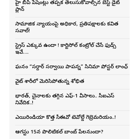
హై బీపీ పేషెంట్లు తప్పక తెలుసుకోవాల్సిన బెస్ట్ డైట్
ప్లాన్
సామాజిక న్యాయంపై అధికార, ప్రతిపక్షాలకు కవిత
సవాల్!
స్ట్రెస్ ఎక్కువగా ఉందా ! కార్టిసోల్ కంట్రోల్ చేసే ఫుడ్స్
ఇవే….
ఘనంగా “సర్దార్ సర్వాయి పాపన్న” సినిమా పోస్టర్ లాంఛ్
వైట్ శారీలో మెరిసిపోతున్న శోభిత
భారత్, చైనాలకు తగ్గిన ఎఫ్-1 వీసాలు.. సీఐఎస్
నివేదిక..!
ఎయిరిండియా కొత్త సీఈవోగా టెవోల్డే గెబ్రెమరియం..!
ఆగస్టు 15న పొలిటికల్ బాంబ్ పేలనుందా?