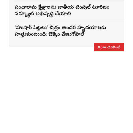
పంచారామ క్షేత్రాలను జాతీయ టెంపుల్ టూరిజం
సర్క్యూట్‌గా అభివృద్ధి చేయాలి
‘హుషార్‌ పిట్టలు’ చిత్రం అందరి హృదయాలకు
హత్తుకుంటుంది: బెక్కెం వేణుగోపాల్‌
ఇంకా చదవండి