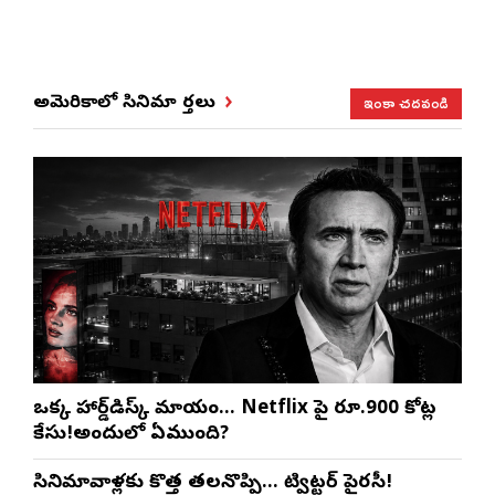
ఇంకా చదవండి
అమెరికాలో సినిమా వార్తలు
ఒక్క హార్డ్‌డిస్క్ మాయం… Netflix పై రూ.900 కోట్ల
కేసు!అందులో ఏముంది?
సినిమావాళ్లకు కొత్త తలనొప్పి… ట్విట్టర్ పైరసీ!