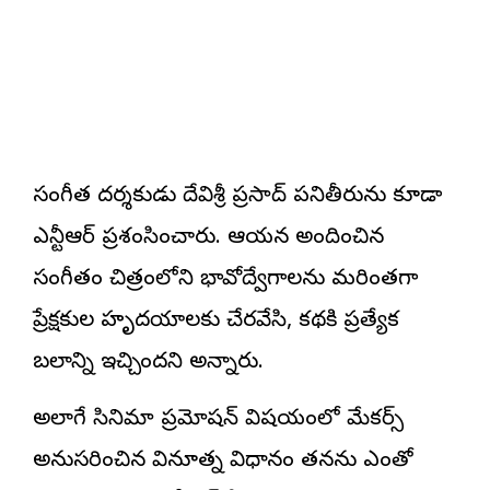
సంగీత దర్శకుడు దేవిశ్రీ ప్రసాద్ పనితీరును కూడా
ఎన్టీఆర్ ప్రశంసించారు. ఆయన అందించిన
సంగీతం చిత్రంలోని భావోద్వేగాలను మరింతగా
ప్రేక్షకుల హృదయాలకు చేరవేసి, కథకి ప్రత్యేక
బలాన్ని ఇచ్చిందని అన్నారు.
అలాగే సినిమా ప్రమోషన్ విషయంలో మేకర్స్
అనుసరించిన వినూత్న విధానం తనను ఎంతో