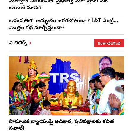
మెగాస్టార్ చిరంజీవితో ప్రభుత్వ మెగా ప్లాన్! సెట్
అయితే సూపర్
అమరావతిలో అద్భుతం జరగబోతోందా? L&T ఎంట్రీ…
మొత్తం కథ మార్చేస్తుందా?
ఇంకా చదవండి
పాలిటిక్స్
సామాజిక న్యాయంపై అధికార, ప్రతిపక్షాలకు కవిత
సవాల్!