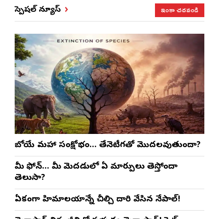
ఇంకా చదవండి
స్పెషల్ న్యూస్
రాబోయే మహా సంక్షోభం… తేనెటీగతో మొదలవుతుందా?
మీ ఫోన్… మీ మెదడులో ఏ మార్పులు తెస్తోందా
తెలుసా?
ఏకంగా హిమాలయాన్నే చీల్చి దారి వేసిన నేపాల్!