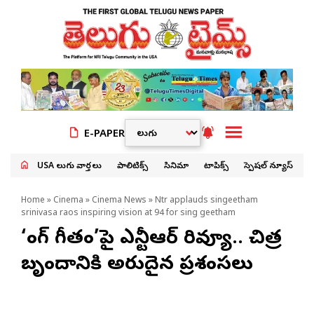
E-PAPER
USA తెలుగు వార్తలు
పాలిటిక్స్
సినిమా
టాపిక్స్
స్పెషల్ న్యూస్
Home
»
Cinema
»
Cinema News
» Ntr applauds singeetham
srinivasa raos inspiring vision at 94 for sing geetham
‘సింగ్ గీతం’పై ఎన్టీఆర్ రివ్యూ.. చిత్ర
బృందానికి అరుదైన ప్రశంసలు