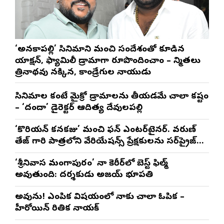
‘అనకాపల్లి’ సినిమాని మంచి సందేశంతో కూడిన
యాక్షన్, ఫ్యామిలీ డ్రామాగా రూపొందించాం – నిర్మాతలు
త్రినాథరావు నక్కిన, కాండ్రేగుల నాయుడు
సినిమాల కంటే మైక్రో డ్రామాలను తీయడమే చాలా కష్టం
– ‘దందా’ డైరెక్ట‌ర్ ఆదిత్య దేవులపల్లి
‘కొరియన్ కనకరాజు’ మంచి ఫన్ ఎంటర్‌టైనర్. వరుణ్
తేజ్ గారి పాత్రలోని వేరియేషన్స్ ప్రేక్షకులను సర్‌ప్రైజ్
చేస్తాయి : దర్శకుడు మేర్లపాక గాంధీ
‘శ్రీనివాస మంగాపురం’ నా కెరీర్‌లో బెస్ట్ ఫిల్మ్
అవుతుంది: దర్శకుడు అజయ్ భూపతి
అవును! ఎంపిక విషయంలో నాకు చాలా ఓపిక –
హీరోయిన్ రితిక నాయక్