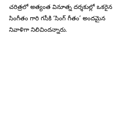
చరిత్రలో అత్యంత వినూత్న దర్శకుల్లో ఒకరైన
సింగీతం గారి లెగసీకి ‘సింగ్ గీతం’ అందమైన
నివాళిగా నిలిచిందన్నారు.