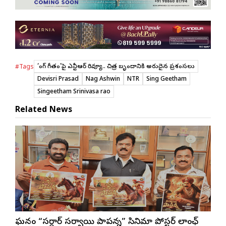
‘సింగ్ గీతం’పై ఎన్టీఆర్ రివ్యూ.. చిత్ర బృందానికి అరుదైన ప్రశంసలు
#Tags
Devisri Prasad
Nag Ashwin
NTR
Sing Geetham
Singeetham Srinivasa rao
Related News
ఘనంగా “సర్దార్ సర్వాయి పాపన్న” సినిమా పోస్టర్ లాంఛ్