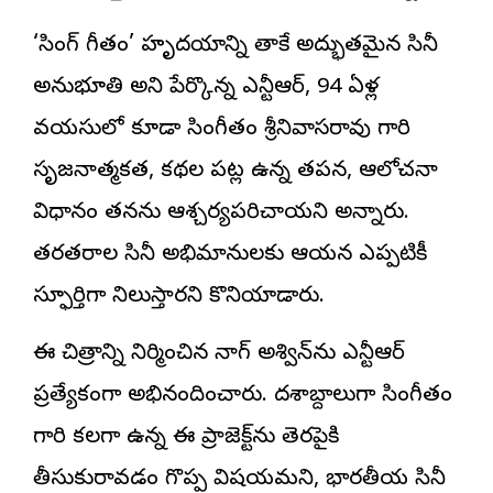
‘సింగ్ గీతం’ హృదయాన్ని తాకే అద్భుతమైన సినీ
అనుభూతి అని పేర్కొన్న ఎన్టీఆర్, 94 ఏళ్ల
వయసులో కూడా సింగీతం శ్రీనివాసరావు గారి
సృజనాత్మకత, కథల పట్ల ఉన్న తపన, ఆలోచనా
విధానం తనను ఆశ్చర్యపరిచాయని అన్నారు.
తరతరాల సినీ అభిమానులకు ఆయన ఎప్పటికీ
స్ఫూర్తిగా నిలుస్తారని కొనియాడారు.
ఈ చిత్రాన్ని నిర్మించిన నాగ్ అశ్విన్‌ను ఎన్టీఆర్
ప్రత్యేకంగా అభినందించారు. దశాబ్దాలుగా సింగీతం
గారి కలగా ఉన్న ఈ ప్రాజెక్ట్‌ను తెరపైకి
తీసుకురావడం గొప్ప విషయమని, భారతీయ సినీ