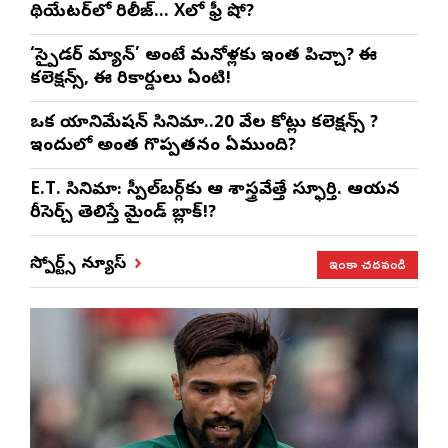
థియేటర్‌లో రిలీజ్… Xలో ఫ్రీ షో?
‘స్పైడర్ మ్యాన్’ అంటే మనోళ్లకు ఇంత పిచ్చా? ఈ
కలెక్షన్స్, ఈ రికార్డులు ఏంటి!
ఒక యానిమేషన్ సినిమా..20 వేల కోట్లు కలెక్షన్స్ ?
ఇందులో అంత గొప్పతనం ఏముంది?
E.T. సినిమా: స్పీల్‌బర్గ్‌కు ఆ శాస్త్రవేత్తే స్ఫూర్తి. ఆయన
రీసెర్చ్ తెలిస్తే మైండ్ బ్లాక్!?
ఇంకా చదవండి
స్పోర్ట్స్ న్యూస్