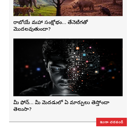
రాబోయే మహా సంక్షోభం… తేనెటీగతో
మొదలవుతుందా?
మీ ఫోన్… మీ మెదడులో ఏ మార్పులు తెస్తోందా
తెలుసా?
ఇంకా చదవండి