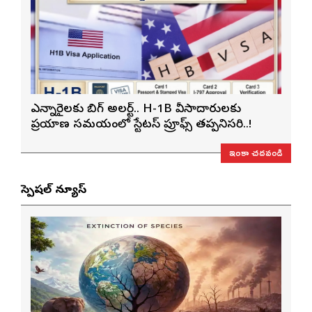
ఎన్నారైలకు బిగ్ అలర్ట్.. H-1B వీసాదారులకు
ప్రయాణ సమయంలో స్టేటస్ ప్రూఫ్స్ తప్పనిసరి..!
ఇంకా చదవండి
స్పెషల్ న్యూస్