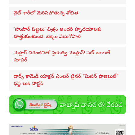
వైట్ శారీలో మెరిసిపోతున్న శోభిత
‘హుషార్‌ పిట్టలు’ చిత్రం అందరి హృదయాలకు
హత్తుకుంటుంది: బెక్కెం వేణుగోపాల్‌
మెగాస్టార్ చిరంజీవితో ప్రభుత్వ మెగా ప్లాన్! సెట్ అయితే
సూపర్
డార్క్ కామెడీ యాక్షన్ ఎంటర్ టైనర్ “మిషన్ పాజిబుల్”
ఫస్ట్ లుక్ పోస్టర్