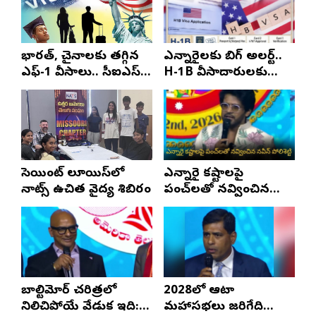
భారత్, చైనాలకు తగ్గిన
ఎన్నారైలకు బిగ్ అలర్ట్..
ఎఫ్-1 వీసాలు.. సీఐఎస్
H-1B వీసాదారులకు
నివేదిక..!
ప్రయాణ సమయంలో
స్టేటస్ ప్రూఫ్స్ తప్పనిసరి..!
సెయింట్ లూయిస్‌లో
ఎన్నారై కష్టాలపై
నాట్స్ ఉచిత వైద్య శిబిరం
పంచ్‌లతో నవ్వించిన
నవీన్ పోలిశెట్టి
బాల్టిమోర్ చరిత్రలో
2028లో ఆటా
నిలిచిపోయే వేడుక ఇది:
మహాసభలు జరిగేది