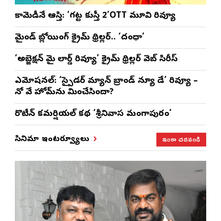
కామెడీనే ఆస్తి: ‘గట్ట కుస్తీ 2’OTT మూవి రివ్యూ
మైండ్ బ్లోయింగ్ క్రైమ్ థ్రిల్లర్.. ‘దంధా’
‘అబ్జెక్ష‌న్ మై లార్డ్ రివ్యూ’ క్రైమ్ థ్రిల్ల‌ర్ వెబ్ సిరీస్
ఎమోష‌న‌ల్‌: ‘స్పైడర్ మ్యాన్ బ్రాండ్ న్యూ డే’ రివ్యూ –
నో వే హోమ్‌ను మించేసిందా?
రొటీన్‌ కమర్షియల్‌ కథ ‘శ్రీనివాస మంగాపురం’
ఇంకా చదవండి
సినిమా ఇంటర్వ్యూలు