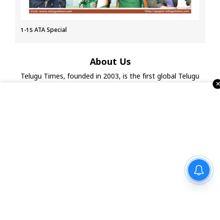
1-15 ATA Special
About Us
Telugu Times, founded in 2003, is the first global Telugu
newspaper in the USA. It serves the NRI Telugu community
through print, ePaper, portal, YouTube, and social media.
With strong ties to associations, temples, and businesses,
it also organizes events and Business Excellence Awards,
making it a leading Telugu media house in the USA.
బీజేపీ రాష్ట్రాల్లో ఒక్క కేసు అయినా
పెట్టారా? : సీఎం రేవంత్ రెడ్డి