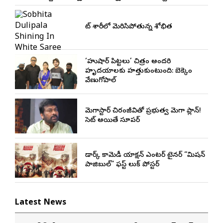
వైట్ శారీలో మెరిసిపోతున్న శోభిత
‘హుషార్‌ పిట్టలు’ చిత్రం అందరి
హృదయాలకు హత్తుకుంటుంది: బెక్కెం
వేణుగోపాల్‌
మెగాస్టార్ చిరంజీవితో ప్రభుత్వ మెగా ప్లాన్!
సెట్ అయితే సూపర్
డార్క్ కామెడీ యాక్షన్ ఎంటర్ టైనర్ “మిషన్
పాజిబుల్” ఫస్ట్ లుక్ పోస్టర్
Latest News