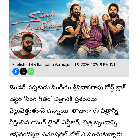
Published By: Rambabu Varma
June 15, 2026 / 07:15 PM IST
లెజెండరీ దర్శకుడు సింగీతం శ్రీనివాసరావు గోల్డెన్ బ్లాక్
బస్టర్ ‘
సింగ్ గీతం
’ చిత్రానికి ప్రశంసలు
వెల్లువెత్తుతూనే ఉన్నాయి. తాజాగా ఈ చిత్రాన్ని
వీక్షించిన యంగ్ టైగర్ ఎన్టీఆర్, చిత్ర బృందాన్ని
అభినందిస్తూ ఎమోషనల్ నోట్ ని పంచుకున్నారు.