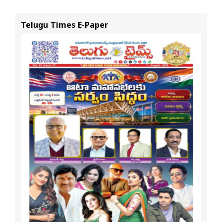
శ్రీధర్ బానాల
అక్కడే: సతీష్ రెడ్డి
Telugu Times E-Paper