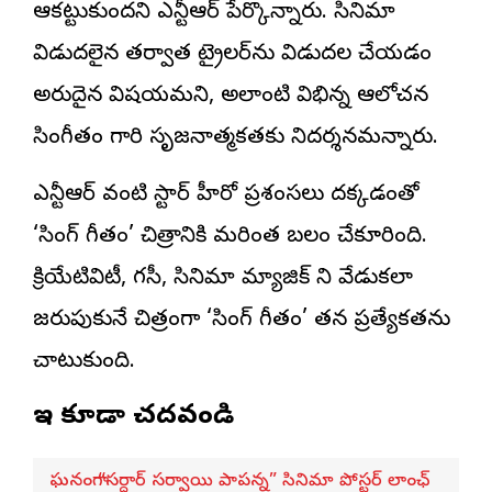
ఆకట్టుకుందని ఎన్టీఆర్ పేర్కొన్నారు. సినిమా
విడుదలైన తర్వాత ట్రైలర్‌ను విడుదల చేయడం
అరుదైన విషయమని, అలాంటి విభిన్న ఆలోచన
సింగీతం గారి సృజనాత్మకతకు నిదర్శనమన్నారు.
ఎన్టీఆర్ వంటి స్టార్ హీరో ప్రశంసలు దక్కడంతో
‘సింగ్ గీతం’ చిత్రానికి మరింత బలం చేకూరింది.
క్రియేటివిటీ, లెగసీ, సినిమా మ్యాజిక్ ని వేడుకలా
జరుపుకునే చిత్రంగా ‘సింగ్ గీతం’ తన ప్రత్యేకతను
చాటుకుంది.
ఇవి కూడా చదవండి
ఘనంగా “సర్దార్ సర్వాయి పాపన్న” సినిమా పోస్టర్ లాంఛ్