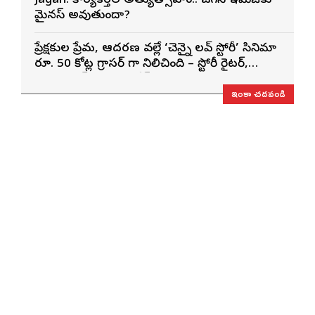
Jagan: కార్యకర్తల అత్యుత్సాహం.. జగన్ ఇమేజ్‌కు
మైనస్ అవుతుందా?
ప్రేక్షకుల ప్రేమ, ఆదరణ వల్లే ‘చెన్నై లవ్ స్టోరీ’ సినిమా
రూ. 50 కోట్ల గ్రాసర్ గా నిలిచింది – స్టోరీ రైటర్,
ప్రొడ్యూసర్ సాయి రాజేష్
ఇంకా చదవండి