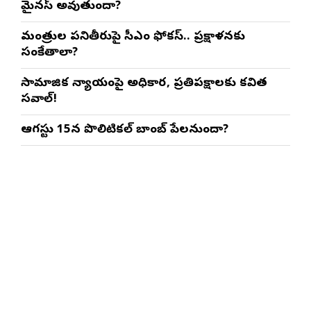
మైనస్ అవుతుందా?
మంత్రుల పనితీరుపై సీఎం ఫోకస్.. ప్రక్షాళనకు
సంకేతాలా?
సామాజిక న్యాయంపై అధికార, ప్రతిపక్షాలకు కవిత
సవాల్!
ఆగస్టు 15న పొలిటికల్ బాంబ్ పేలనుందా?