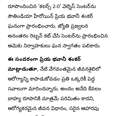
రూపొందించిన ‘కలర్స్ 2.0’ వెల్నెస్ సెంటర్‌ను
సౌతిండియా హీరోయిన్ ప్రియ భ‌వానీ శంక‌ర్
ఘనంగా ప్రారంభించారు. జ్యోతి ప్రజ్వలన
అనంతరం రిబ్బన్ కట్ చేసి సెంటర్‌ను ప్రారంభించిన
ఆమెకు నిర్వాహకులు ఘన స్వాగతం పలికారు.
ఈ సందర్భంగా ప్రియ భ‌వానీ శంక‌ర్
మాట్లాడుతూ
, నేటి వేగవంతమైన జీవనశైలిలో
ఆరోగ్యాన్ని కాపాడుకోవడం ప్రతి ఒక్కరికీ పెద్ద
సవాలుగా మారిందన్నారు. అందం అనేది కేవలం
బాహ్య రూపానికి మాత్రమే పరిమితం కాదని,
ఆరోగ్యకరమైన జీవన విధానం, సరైన ఆహారపు