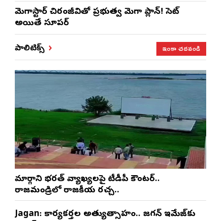
మెగాస్టార్ చిరంజీవితో ప్రభుత్వ మెగా ప్లాన్! సెట్
అయితే సూపర్
ఇంకా చదవండి
పాలిటిక్స్
మార్గాని భరత్ వ్యాఖ్యలపై టీడీపీ కౌంటర్..
రాజమండ్రిలో రాజకీయ రచ్చ..
Jagan: కార్యకర్తల అత్యుత్సాహం.. జగన్ ఇమేజ్‌కు