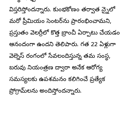
విస్తరిస్తోందన్నారు. కుంభకోణం తర్వాత చెన్నైలో
మరో ప్రీమియం సెంటర్‌ను ప్రారంభించామ‌ని,
ప్ర‌స్తుతం వెల‌చెర్రీలో కొత్త బ్రాంచీ ఏర్పాటు చేయ‌డం
ఆనందంగా ఉందని తెలిపారు. గత 22 ఏళ్లుగా
వెల్నెస్ రంగంలో సేవలందిస్తున్న తమ సంస్థ,
బరువు నియంత్రణ ద్వారా అనేక ఆరోగ్య
సమస్యలకు ఉపశమనం కలిగించే ప్రత్యేక
ప్రోగ్రామ్‌లను అందిస్తోందన్నారు.