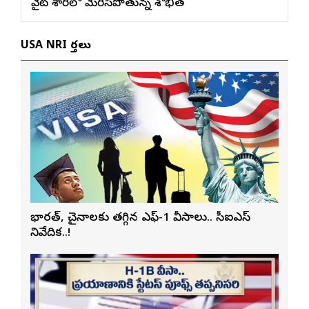
వైట్ శారీలో మెరిసిపోతున్న శోభిత
USA NRI వార్తలు
భారత్, చైనాలకు తగ్గిన ఎఫ్-1 వీసాలు.. సీఐఎస్
నివేదిక..!