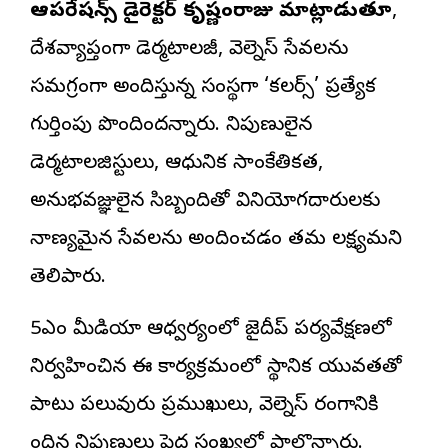
ఆపరేషన్స్ డైరెక్టర్ కృష్ణంరాజు మాట్లాడుతూ
,
దేశవ్యాప్తంగా డెర్మటాలజీ, వెల్నెస్ సేవలను
సమగ్రంగా అందిస్తున్న సంస్థగా ‘కలర్స్’ ప్రత్యేక
గుర్తింపు పొందిందన్నారు. నిపుణులైన
డెర్మటాలజిస్టులు, ఆధునిక సాంకేతికత,
అనుభవజ్ఞులైన సిబ్బందితో వినియోగదారులకు
నాణ్యమైన సేవలను అందించడం తమ లక్ష్యమని
తెలిపారు.
5ఎం మీడియా ఆధ్వర్యంలో జైదీప్ పర్యవేక్షణలో
నిర్వహించిన ఈ కార్యక్రమంలో స్థానిక యువతతో
పాటు పలువురు ప్రముఖులు, వెల్నెస్ రంగానికి
చెందిన నిపుణులు పెద్ద సంఖ్యలో పాల్గొన్నారు.