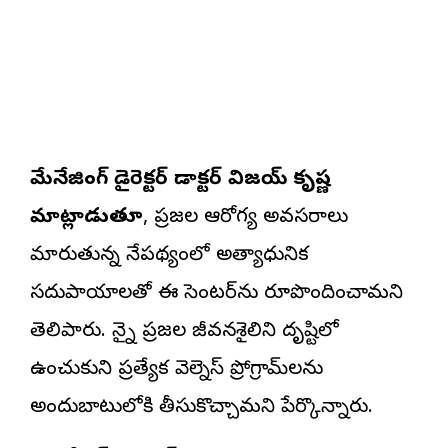
మేనేజింగ్ డైరెక్టర్ డాక్టర్ విజయ్ కృష్ణ
మాట్లాడుతూ
, ప్రజల ఆరోగ్య అవసరాలు
మారుతున్న నేపథ్యంలో అత్యాధునిక
సదుపాయాలతో ఈ సెంటర్‌ను రూపొందించామని
తెలిపారు. చెన్నై ప్రజల జీవనశైలిని దృష్టిలో
ఉంచుకుని ప్రత్యేక వెల్నెస్ ప్రోగ్రామ్‌లను
అందుబాటులోకి తీసుకొచ్చామని పేర్కొన్నారు.