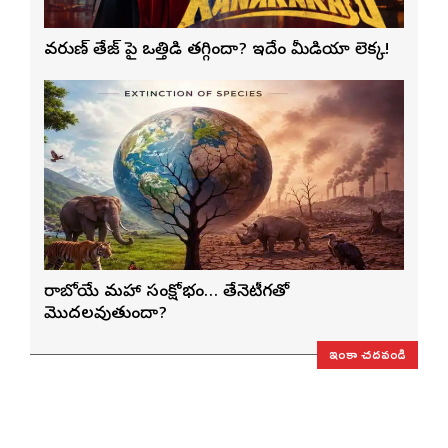
వరుణ్ తేజ్‌ పై ఒత్తిడి తగ్గిందా? ఇదేం మీడియా లెక్క!
రాబోయే మహా సంక్షోభం… తేనెటీగతో
మొదలవుతుందా?
ఇంకా చదవండి