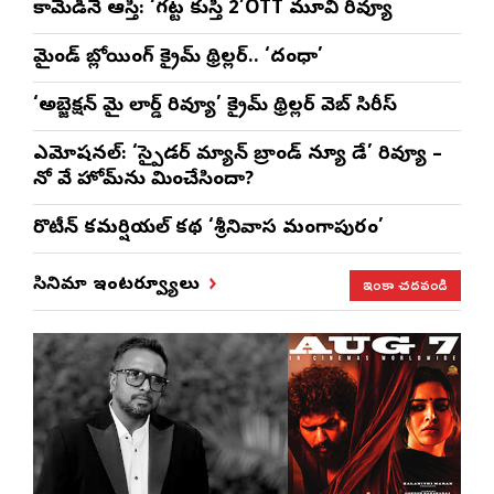
కామెడీనే ఆస్తి: ‘గట్ట కుస్తీ 2’OTT మూవి రివ్యూ
మైండ్ బ్లోయింగ్ క్రైమ్ థ్రిల్లర్.. ‘దంధా’
‘అబ్జెక్ష‌న్ మై లార్డ్ రివ్యూ’ క్రైమ్ థ్రిల్ల‌ర్ వెబ్ సిరీస్
ఎమోష‌న‌ల్‌: ‘స్పైడర్ మ్యాన్ బ్రాండ్ న్యూ డే’ రివ్యూ –
నో వే హోమ్‌ను మించేసిందా?
రొటీన్‌ కమర్షియల్‌ కథ ‘శ్రీనివాస మంగాపురం’
ఇంకా చదవండి
సినిమా ఇంటర్వ్యూలు