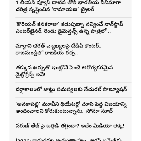
1 బిలియన్ వ్యూస్ దాటిన తొలి భారతీయ సినిమాగా
చరిత్ర సృష్టించిన ‘రామాయణ’ ట్రైలర్
‘కొరియన్ కనకరాజు’ కడుపుబ్బా నవ్వించే నాన్‌స్టాప్
ఎంటర్‌టైనర్. రెండు డైమెన్షన్స్ ఉన్న పాత్రలో
నటించడం చాలా సంతృప్తినిచ్చింది : వరుణ్ తేజ్
మార్గాని భరత్ వ్యాఖ్యలపై టీడీపీ కౌంటర్..
రాజమండ్రిలో రాజకీయ రచ్చ..
తక్కువ ఖర్చుతో ఇంట్లోనే పెంచే ఆరోగ్యకరమైన
మైక్రోగ్రీన్స్ ఇవే!
వర్షాకాలంలో జుట్టు సమస్యలకు నేచురల్ సొల్యూషన్
‘అనకాపల్లి’ మూవీని థియేటర్లో చూసి పెద్ద విజయాన్ని
అందించాలని కోరుకుంటున్నాను.. సోనూ సూద్
వరుణ్ తేజ్‌ పై ఒత్తిడి తగ్గిందా? ఇదేం మీడియా లెక్క!