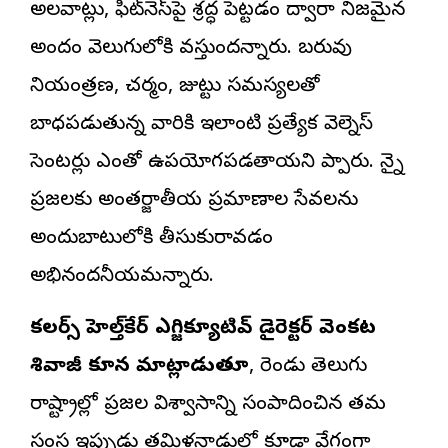
అలవాట్లు, ఫిట్‌నెస్‌పై శ్రద్ధ పెట్టడం ద్వారా నిజమైన
అందం వెలుగులోకి వస్తుందన్నారు. బరువు
నియంత్రణ, చర్మం, జుట్టు సమస్యలతో
బాధపడుతున్న వారికి ఇలాంటి ప్రత్యేక వెల్నెస్
సెంటర్లు ఎంతో ఉపయోగపడతాయని చెప్పారు. చెన్నై
ప్రజలకు అంతర్జాతీయ ప్రమాణాల సేవలను
అందుబాటులోకి తీసుకురావడం
అభినందనీయమన్నారు.
కలర్స్ హెల్త్‌కేర్ ఎగ్జిక్యూటివ్ డైరెక్టర్ వెంకట
శివాజీ కూన మాట్లాడుతూ
, రెండు తెలుగు
రాష్ట్రాల్లో ప్రజల విశ్వాసాన్ని సంపాదించిన తమ
సంస్థ ఇప్పుడు తమిళనాడులో కూడా వేగంగా