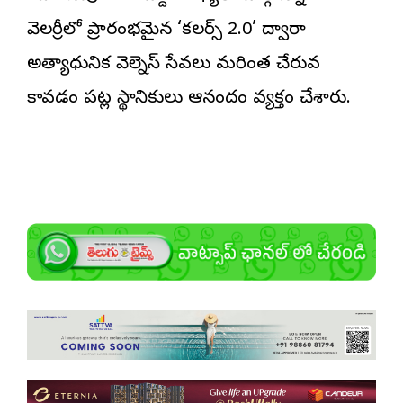
వెల‌చెర్రీలో ప్రారంభమైన ‘కలర్స్ 2.0’ ద్వారా
అత్యాధునిక వెల్నెస్ సేవలు మరింత చేరువ
కావడం పట్ల స్థానికులు ఆనందం వ్యక్తం చేశారు.