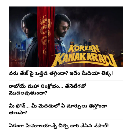
వరుణ్ తేజ్‌ పై ఒత్తిడి తగ్గిందా? ఇదేం మీడియా లెక్క!
రాబోయే మహా సంక్షోభం… తేనెటీగతో
మొదలవుతుందా?
మీ ఫోన్… మీ మెదడులో ఏ మార్పులు తెస్తోందా
తెలుసా?
ఏకంగా హిమాలయాన్నే చీల్చి దారి వేసిన నేపాల్!