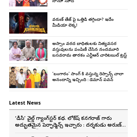
సోనూ సూద్
వరుణ్ తేజ్‌ పై ఒత్తిడి తగ్గిందా? ఇదేం
మీడియా లెక్క!
అస్సాం వరద బాధితులకు నిత్యవసర
వస్తువులను పంపిణీ చేసిన నందమూరి
బసవరామ తారకం ఎన్టీఆర్ చారిటబుల్ ట్రస్ట్
‘బంగారం’ సాంగ్ కి వస్తున్న రెస్పాన్స్ చాలా
ఆనందాన్ని ఇచ్చింది : డెమాన్ పవన్
Latest News
‘డీసీ’ వైల్డ్ గ్యాంగ్‌స్టర్ కథ. లోకేష్ కనగరాజ్ గారు
అద్భుతమైన పెర్ఫార్మెన్స్ ఇచ్చారు : దర్శకుడు అరుణ్
మాథేశ్వరన్