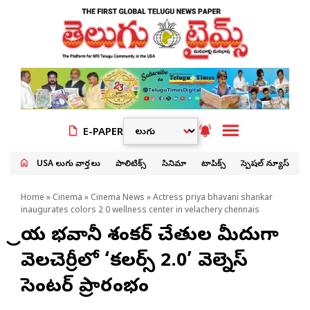
E-PAPER
USA తెలుగు వార్తలు
పాలిటిక్స్
సినిమా
టాపిక్స్
స్పెషల్ న్యూస్
Home
»
Cinema
»
Cinema News
» Actress priya bhavani shankar
inaugurates colors 2 0 wellness center in velachery chennais
ప్రియ భ‌వానీ శంక‌ర్ చేతుల మీదుగా
వెల‌చెర్రీలో ‘కలర్స్ 2.0’ వెల్నెస్
సెంటర్ ప్రారంభం