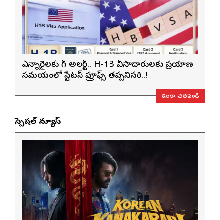
ఎన్నారైలకు బిగ్ అలర్ట్.. H-1B వీసాదారులకు ప్రయాణ
సమయంలో స్టేటస్ ప్రూఫ్స్ తప్పనిసరి..!
ఇంకా చదవండి
స్పెషల్ న్యూస్