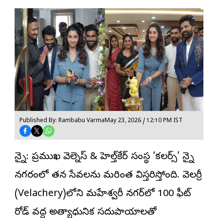
Published By: Rambabu Varma
May 23, 2026 / 12:10 PM IST
చెన్నై: ప్రముఖ వెల్నెస్ & హెల్త్‌కేర్ సంస్థ ‘కలర్స్’ చెన్నై
నగరంలో తన సేవలను మరింత విస్తరిస్తోంది. వెల‌చెర్రీ
(Velachery)లోని మ‌హేశ్వ‌రీ న‌గ‌ర్‌లో 100 ఫీట్
రోడ్ వ‌ద్ద‌ అత్యాధునిక సదుపాయాలతో