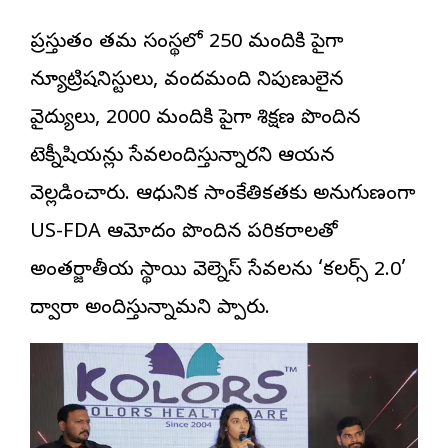
ప్రస్తుతం తమ సంస్థలో 250 మందికి పైగా
న్యూట్రిషనిస్టులు, వందమంది నిపుణులైన
వైద్యులు, 2000 మందికి పైగా శిక్షణ పొందిన
టెక్నీషియన్లు సేవలందిస్తున్నారని ఆయన
వెల్లడించారు. ఆధునిక సాంకేతికతకు అనుగుణంగా
US-FDA ఆమోదం పొందిన పరికరాలతో
అంతర్జాతీయ స్థాయి వెల్నెస్ సేవలను ‘కలర్స్ 2.0’
ద్వారా అందిస్తున్నామని చెప్పారు.