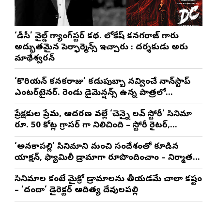
‘డీసీ’ వైల్డ్ గ్యాంగ్‌స్టర్ కథ. లోకేష్ కనగరాజ్ గారు
అద్భుతమైన పెర్ఫార్మెన్స్ ఇచ్చారు : దర్శకుడు అరుణ్
మాథేశ్వరన్
‘కొరియన్ కనకరాజు’ కడుపుబ్బా నవ్వించే నాన్‌స్టాప్
ఎంటర్‌టైనర్. రెండు డైమెన్షన్స్ ఉన్న పాత్రలో
నటించడం చాలా సంతృప్తినిచ్చింది : వరుణ్ తేజ్
ప్రేక్షకుల ప్రేమ, ఆదరణ వల్లే ‘చెన్నై లవ్ స్టోరీ’ సినిమా
రూ. 50 కోట్ల గ్రాసర్ గా నిలిచింది – స్టోరీ రైటర్,
ప్రొడ్యూసర్ సాయి రాజేష్
‘అనకాపల్లి’ సినిమాని మంచి సందేశంతో కూడిన
యాక్షన్, ఫ్యామిలీ డ్రామాగా రూపొందించాం – నిర్మాతలు
త్రినాథరావు నక్కిన, కాండ్రేగుల నాయుడు
సినిమాల కంటే మైక్రో డ్రామాలను తీయడమే చాలా కష్టం
– ‘దందా’ డైరెక్ట‌ర్ ఆదిత్య దేవులపల్లి