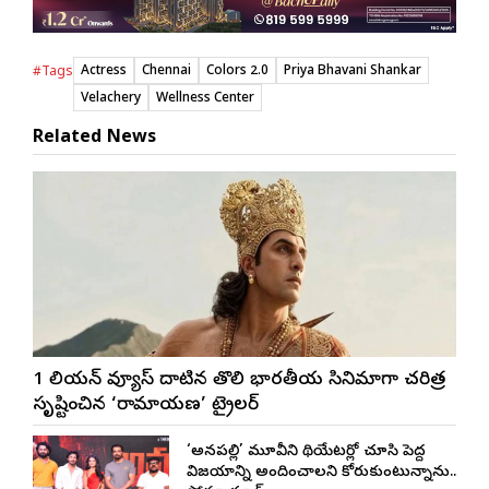
Actress
Chennai
Colors 2.0
Priya Bhavani Shankar
#Tags
Velachery
Wellness Center
Related News
1 బిలియన్ వ్యూస్ దాటిన తొలి భారతీయ సినిమాగా చరిత్ర
సృష్టించిన ‘రామాయణ’ ట్రైలర్
‘అనకాపల్లి’ మూవీని థియేటర్లో చూసి పెద్ద
విజయాన్ని అందించాలని కోరుకుంటున్నాను..