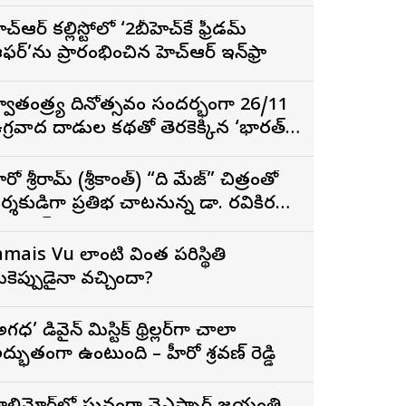
హెచ్ఆర్ కల్లిస్టోలో ‘2బీహెచ్‌కే ఫ్రీడమ్
ఫర్’ను ప్రారంభించిన జీహెచ్ఆర్ ఇన్‌ఫ్రా
్వాతంత్ర్య దినోత్సవం సందర్భంగా 26/11
గ్రవాద దాడుల కథతో తెరకెక్కిన ‘భారత్
ాగ్య విధాత’
ీరో శ్రీరామ్ (శ్రీకాంత్) “ది మేజ్” చిత్రంతో
ర్శకుడిగా ప్రతిభ చాటనున్న డా. రవికిరణ్
డలాయ్
amais Vu లాంటి వింత పరిస్థితి
ీకెప్పుడైనా వచ్చిందా?
అగధ’ డివైన్ మిస్టిక్ థ్రిల్లర్‌గా చాలా
ద్భుతంగా ఉంటుంది – హీరో శ్రవణ్ రెడ్డి