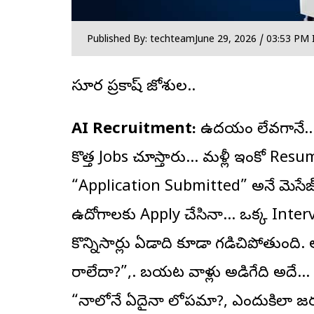
Published By: techteam
June 29, 2026 / 03:53 PM 
సూర్య ప్రకాష్ జోశ్యుల..
AI Recruitment:
ఉదయం లేవగానే… L
కొత్త Jobs చూస్తారు… మళ్లీ ఇంకో Resu
“Application Submitted” అనే మెస
ఉద్యోగాలకు Apply చేసినా… ఒక్క Inter
కొన్నిసార్లు ఏడాది కూడా గడిచిపోతుంది. 
రాలేదా?”,. బయట వాళ్లు అడిగేది అద
“నాలోనే ఏదైనా లోపమా?, ఎందుకిలా జర