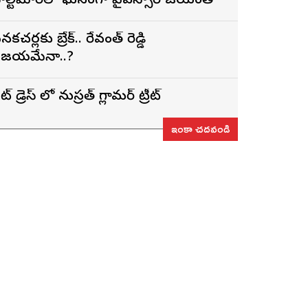
ాల్టిమోర్‌లో ఘనంగా వైఎస్సార్‌ జయంతి
నకచర్లకు బ్రేక్.. రేవంత్ రెడ్డి
ిజయమేనా..?
ట్ డ్రెస్ లో నుస్ర‌త్ గ్లామ‌ర్ ట్రీట్
ఇంకా చదవండి