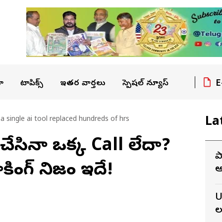
E
ా
టాపిక్స్
ఇతర వార్తలు
స్పెషల్ న్యూస్
La
a single ai tool replaced hundreds of hrs
చేసినా ఒక్క Call లేదా?
ప
కింగ్ నిజం ఇదే!
ఆ
న
U
ల