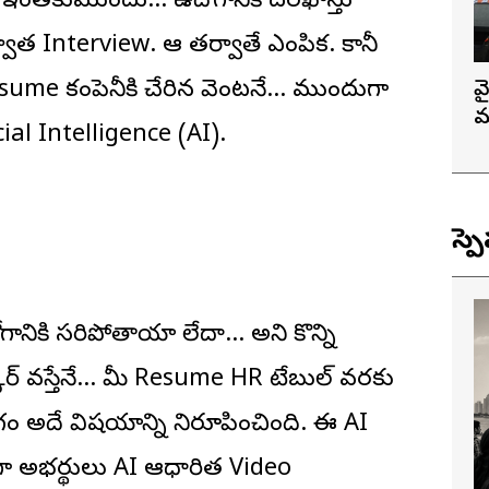
ంతకుముందు… ఉద్యోగానికి దరఖాస్తు
ాత Interview. ఆ తర్వాతే ఎంపిక. కానీ
esume కంపెనీకి చేరిన వెంటనే… ముందుగా
వ
మ
cial Intelligence (AI).
స్ప
నికి సరిపోతాయా లేదా… అని కొన్ని
 స్కోర్ వస్తేనే… మీ Resume HR టేబుల్ వరకు
ం అదే విషయాన్ని నిరూపించింది. ఈ AI
ా అభ్యర్థులు AI ఆధారిత Video