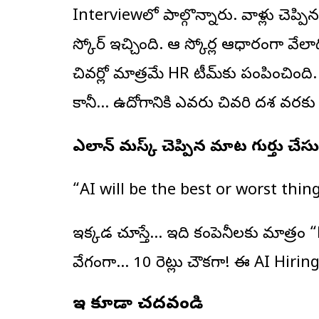
Interviewలో పాల్గొన్నారు. వాళ్లు చెప్పిన
స్కోర్ ఇచ్చింది. ఆ స్కోర్ల ఆధారంగా వేలా
చివర్లో మాత్రమే HR టీమ్‌కు పంపించింద
కానీ… ఉద్యోగానికి ఎవరు చివరి దశ వరకు వ
ఎలాన్ మస్క్ చెప్పిన మాట గుర్తు చేసు
“AI will be the best or worst thin
ఇక్కడ చూస్తే… ఇది కంపెనీలకు మాత్రం 
వేగంగా… 10 రెట్లు చౌకగా! ఈ AI Hirin
ఇవి కూడా చదవండి