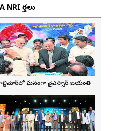
 NRI వార్తలు
ాల్టిమోర్‌లో ఘనంగా వైఎస్సార్‌ జయంతి