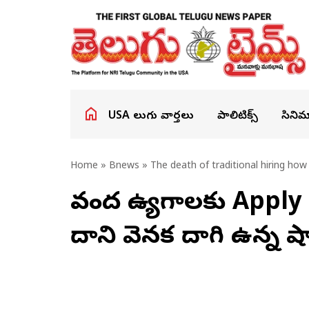
USA తెలుగు వార్తలు
పాలిటిక్స్
సినిమ
Home
»
Bnews
» The death of traditional hiring how 
వంద ఉద్యోగాలకు Apply 
దాని వెనక దాగి ఉన్న షా