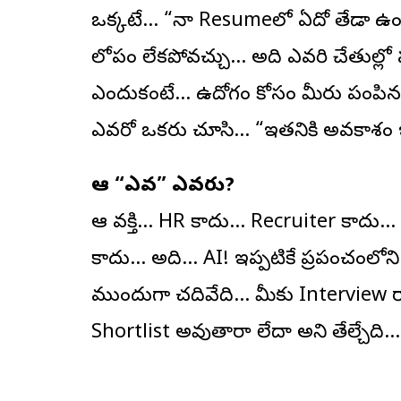
ఒక్కటే… “నా Resumeలో ఏదో తేడా ఉంద
లోపం లేకపోవచ్చు… అది ఎవరి చేతుల్ల
ఎందుకంటే… ఉద్యోగం కోసం మీరు పంప
ఎవరో ఒకరు చూసి… “ఇతనికి అవకాశం ఇవ్వొ
ఆ “ఎవరో” ఎవరు?
ఆ వ్యక్తి… HR కాదు… Recruiter కాదు…
కాదు… అది… AI! ఇప్పటికే ప్రపంచంలోని 
ముందుగా చదివేది… మీకు Interview రా
Shortlist అవుతారా లేదా అని తేల్చేది… ఒ