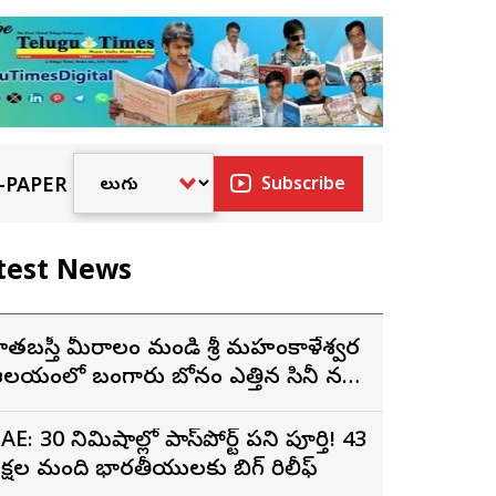
-PAPER
Subscribe
test News
ాతబస్తీ మీరాలం మండి శ్రీ మహంకాళేశ్వర
లయంలో బంగారు బోనం ఎత్తిన సినీ నటి,
ిర్మాత నిహారిక కొణిదెల
AE: 30 నిమిషాల్లో పాస్‌పోర్ట్ పని పూర్తి! 43
క్షల మంది భారతీయులకు బిగ్ రిలీఫ్