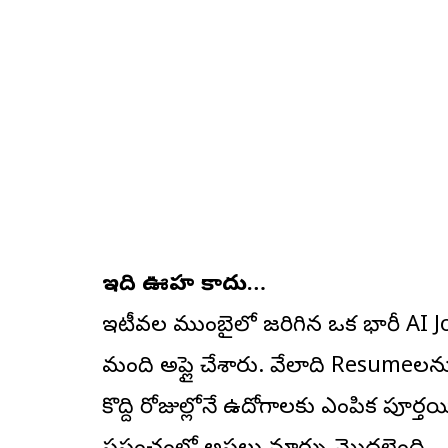
ఇది ఊహ కాదు…
ఇటీవల ముంబైలో జరిగిన ఒక భారీ AI J
మంది అప్లై చేశారు. వేలాది Resume
కొద్ది రోజుల్లోనే ఉద్యోగాలకు ఎంపిక పూర్