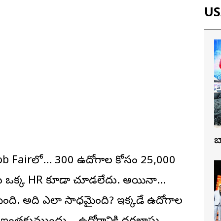
USA
బ
ob Fairలో… 300 ఉద్యోగాల కోసం 25,000
లను ఒక్క HR కూడా చూడలేదు. అయినా…
తయింది. అది ఎలా సాధ్యమైంది? ఇక్కడే ఉద్యోగాల