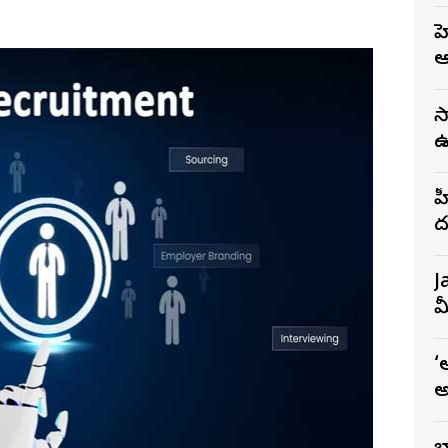
జీ
ఆ
స
ఉ
భ
హ
ద
గ
J
మ
‘
అ