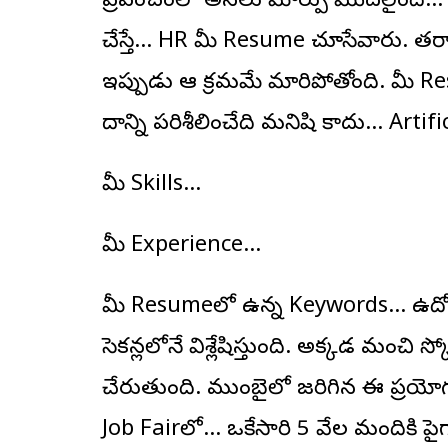
ప్రపంచంలో అసలు మార్పు మొదలైంది… ఇ
చేస్తే… HR మీ Resume చూసేవారు. తర్వ
ఇప్పుడు ఆ క్రమమే మారిపోతోంది. మీ R
దాన్ని పరిశీలించేది మనిషి కాదు… Artifi
మీ Skills…
మీ Experience…
మీ Resumeలో ఉన్న Keywords… ఉద్యోగా
సెకన్లలోనే విశ్లేషిస్తుంది. అక్కడ మంచి
చేరుతుంది. ముంబైలో జరిగిన ఈ ప్రయోగ
Job Fairలో… ఒకేసారి 5 వేల మందికి పైగ