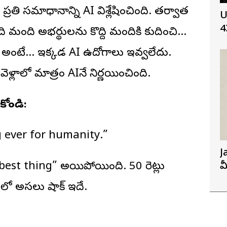
 ప్రతి సమాధానాన్ని AI విశ్లేషించింది. తర్వాత
U
4
ది మంది అభ్యర్థులను కొద్ది మందికి కుదించి…
ి. అంటే… ఇక్కడ AI ఉద్యోగాలు ఇవ్వలేదు.
ెళ్లాలో మాత్రం AIనే నిర్ణయించింది.
కోండి:
g ever for humanity.”
J
“best thing” అయిపోయింది. 50 రెట్లు
మ
gలో అసలు షాక్ ఇదే.