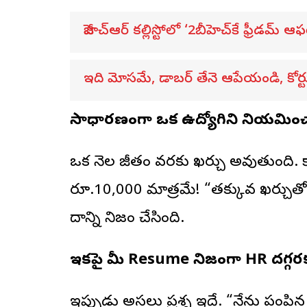
జీహెచ్ఆర్ కల్లిస్టోలో ‘2బీహెచ్‌కే ఫ్రీడమ్ ఆఫ
ఇది మోసమే, డాబర్‌ తేనె ఆపేయండి, కోర
సాధారణంగా ఒక ఉద్యోగిని నియమి
ఒక నెల జీతం వరకు ఖర్చు అవుతుంది. క
రూ.10,000 మాత్రమే! “తక్కువ ఖర్చుతో 
దాన్ని నిజం చేసింది.
ఇకపై మీ Resume నిజంగా HR దగ్గరకు
ఇప్పుడు అసలు ప్రశ్న ఇదే. “నేను పంప