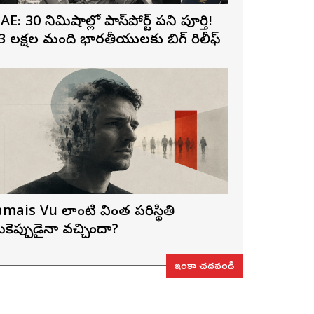
AE: 30 నిమిషాల్లో పాస్‌పోర్ట్ పని పూర్తి!
3 లక్షల మంది భారతీయులకు బిగ్ రిలీఫ్
amais Vu లాంటి వింత పరిస్థితి
ీకెప్పుడైనా వచ్చిందా?
ఇంకా చదవండి