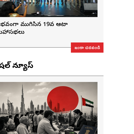
ైభవంగా ముగిసిన 19వ ఆటా
హాసభలు
ఇంకా చదవండి
ెషల్ న్యూస్