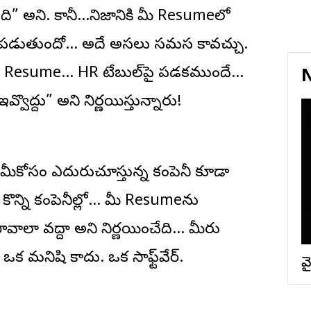
ి” అని. కానీ…నిజానికి మీ Resumeలో
ో పడుతుందో… అదే అసలు సమస్య కావచ్చు.
ిన Resume… HR టేబుల్‌పై పడకముందే…
N
ద్దు” అని నిర్ణయిస్తున్నారు!
 మీకోసం ఎదురుచూస్తున్న కంపెనీ కూడా
కొన్ని కంపెనీల్లో… మీ Resumeను
వాలా వద్దా అని నిర్ణయించేది… మీరు
క మనిషి కాదు. ఒక సాఫ్ట్‌వేర్.
వై