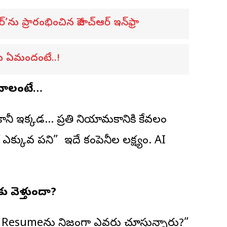
ర్’ను ప్రారంభించిన జీహెచ్ఆర్ ఇన్‌ఫ్రా
్టు ఏమందంటే..!
ంచాలంటే…
ానీ ఇక్కడ… ప్రతి నియామకానికి కేవలం
ఎక్కువ పని” ఇదే కంపెనీల లక్ష్యం. AI
 వెళ్తుందా?
ిన Resumeను నిజంగా ఎవరు చూస్తున్నారు?”