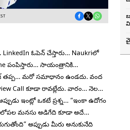
బ
బ
IST
వ
వై
inkedIn ఓపెన్ చేస్తారు… Naukriలో
me పంపిస్తారు… సాయంత్రానికి…
ేజ్ తప్ప… మరో సమాధానం ఉండదు. వంద
view Call కూడా రావట్లేదు. వారం… నెల…
అప్పుడు ఇంట్లో ఒకటే ప్రశ్న… “ఇంకా ఉద్యోగం
ే… లోపల మనసు అడిగేది కూడా అదే…
ుగుతోంది” అప్పుడు మీరు అనుకునేది