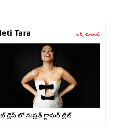
eti Tara
అన్నీ చూడండి
ట్ డ్రెస్ లో నుస్ర‌త్ గ్లామ‌ర్ ట్రీట్