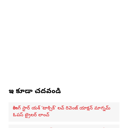
ఇవి కూడా చదవండి
రాకింగ్ స్టార్ యశ్ ‘టాక్సిక్’ లవ్ రివెంజ్ యాక్షన్ మాగ్నమ్
ఓపస్‌ ట్రైలర్ లాంచ్