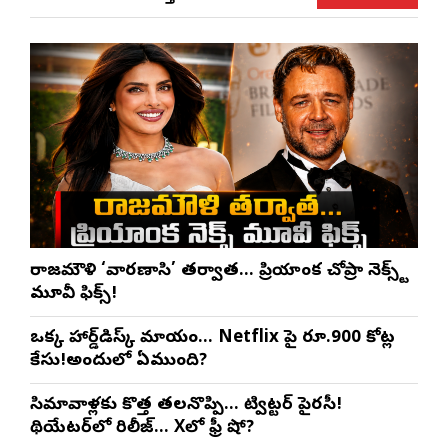
రాజమౌళి ‘వారణాసి’ తర్వాత… ప్రియాంక చోప్రా నెక్స్ట్
మూవీ ఫిక్స్!
ఒక్క హార్డ్‌డిస్క్ మాయం… Netflix పై రూ.900 కోట్ల
కేసు!అందులో ఏముంది?
సినిమావాళ్లకు కొత్త తలనొప్పి… ట్విట్టర్ పైరసీ!
థియేటర్‌లో రిలీజ్… Xలో ఫ్రీ షో?