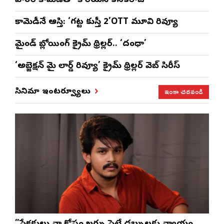
హారర్ కామెడీతో ‘కొరియన్ కనకరాజు’
కామెడీనే ఆస్తి: ‘గట్ట కుస్తీ 2’OTT మూవి రివ్యూ
మైండ్ బ్లోయింగ్ క్రైమ్ థ్రిల్లర్.. ‘దంధా’
‘అబ్జెక్ష‌న్ మై లార్డ్ రివ్యూ’ క్రైమ్ థ్రిల్ల‌ర్ వెబ్ సిరీస్
ఇంకా చదవండి
సినిమా ఇంటర్వ్యూలు