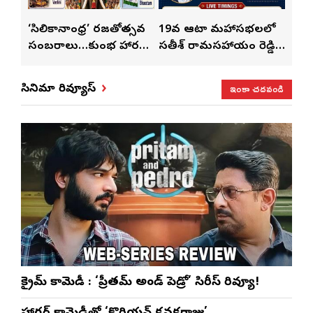
్
‘సిలికానాంధ్ర’ రజతోత్సవ
19వ ఆటా మహాసభలలో
19వ
సంబరాలు…కుంభ హారతి
సతీశ్ రామసహాయం రెడ్డి
మహిళ
మేళా’
ప్రత్యేకం
ప్రత్యేక లైవ్ షో
‘ఉమె
ఇంకా చదవండి
సినిమా రివ్యూస్
క్రైమ్ కామెడీ : ‘ప్రీతమ్ అండ్ పెడ్రో’ సిరీస్ రివ్యూ!