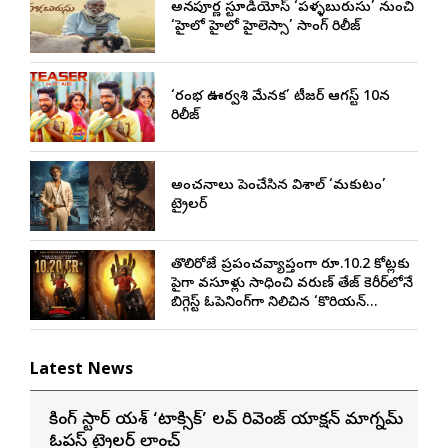
అన్నపూర్ణ స్టూడియోస్ ‘పళ్ళబురుసు’ నుంచి
‘హైలో హైలో హైలెస్సా’ సాంగ్ రిలీజ్
‘రంభ ఊర్వశి మేనక’ టీజర్ ఆగస్ట్ 10న
రిలీజ్
అంచనాలు పెంచేసిన విశాల్ ‘మకుటం’
ట్రైలర్
తొలిరోజే ప్రపంచవ్యాప్తంగా రూ.10.2 కోట్లకు
పైగా వసూళ్లు సాధించి వరుణ్ తేజ్ కెరీర్‌లోనే
బిగ్గెస్ట్ ఓపెనింగ్‌గా నిలిచిన ‘కొరియన్
కనకరాజు’
Latest News
రాకింగ్ స్టార్ యశ్ ‘టాక్సిక్’ లవ్ రివెంజ్ యాక్షన్ మాగ్నమ్
ఓపస్‌ ట్రైలర్ లాంచ్