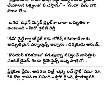
”ప్రేక్షకులు నా కోసం ఖర్చు పెట్టే డబ్బులకు న్యాయం
చేయాలనే లక్ష్యంతో పని చేస్తాను” – ‘దందా’ ఫేమ్ దొర
సాయి తేజ
‘అగధ’ డివైన్ మిస్టిక్ థ్రిల్లర్‌గా చాలా అద్భుతంగా
ఉంటుంది – హీరో శ్రవణ్ రెడ్డి
‘డీసీ’ వైల్డ్ గ్యాంగ్‌స్టర్ కథ. లోకేష్ కనగరాజ్ గారు
అద్భుతమైన పెర్ఫార్మెన్స్ ఇచ్చారు : దర్శకుడు అరుణ్
మాథేశ్వరన్
‘కొరియన్ కనకరాజు’ కడుపుబ్బా నవ్వించే నాన్‌స్టాప్
ఎంటర్‌టైనర్. రెండు డైమెన్షన్స్ ఉన్న పాత్రలో
నటించడం చాలా సంతృప్తినిచ్చింది : వరుణ్ తేజ్
ప్రేక్షకుల ప్రేమ, ఆదరణ వల్లే ‘చెన్నై లవ్ స్టోరీ’ సినిమా రూ.
50 కోట్ల గ్రాసర్ గా నిలిచింది – స్టోరీ రైటర్, ప్రొడ్యూసర్
సాయి రాజేష్