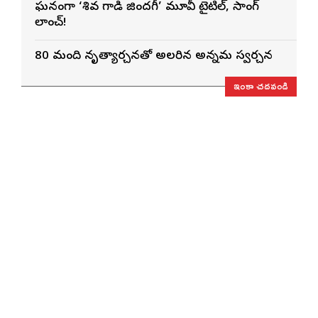
ఘనంగా ‘శివ గాడి జింద‌గీ’ మూవీ టైటిల్, సాంగ్
లాంచ్!
80 మంది నృత్యార్చనతో అలరారిన అన్నమ స్వరార్చన
ఇంకా చదవండి