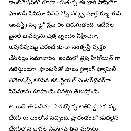
కాంబినేషన్‌లో రూపొందుతున్న ఈ భారీ సోషియో
ఫాంటసీ సినిమా వీఎఫ్‌ఎక్స్ వ‌ర్క్స్ పూర్తయ్యాయని
ఇండస్ట్రీ వర్గాల్లో ప్రచారం జరుగుతోంది. ఇటీవల
ఫైనల్ విజువల్స్‌ను చిత్ర బృందం వీక్షించగా,
అవుట్‌పుట్‌పై చిరంజీవి కూడా సంతృప్తి వ్యక్తం
చేసినట్లు సమాచారం. ఇందులో త్రిష హీరోయిన్ గా
నటిస్తుండగా, ఫాంటసీతో పాటు స్ట్రాంగ్ ఫ్యామిలీ
ఎమోష‌న్స్ కలిసిన కమర్షియల్ ఎంటర్‌టైనర్‌గా
సినిమాను రూపొందించినట్లు తెలుస్తోంది.
అయితే ఈ సినిమా ఎదుర్కొన్న అతిపెద్ద సమస్య
టీజర్ రూపంలోనే వచ్చింది. ప్రారంభంలో విడుదలైన
టీజర్‌లోని విజువల్ ఎఫెక్ట్స్‌పై తీవ్ర విమర్శలు