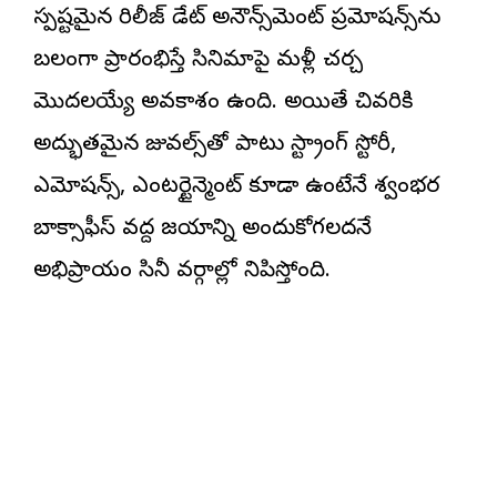
స్పష్టమైన రిలీజ్ డేట్ అనౌన్స్‌మెంట్ ప్రమోషన్స్‌ను
బలంగా ప్రారంభిస్తే సినిమాపై మళ్లీ చర్చ
మొదలయ్యే అవకాశం ఉంది. అయితే చివరికి
అద్భుతమైన విజువల్స్‌తో పాటు స్ట్రాంగ్ స్టోరీ,
ఎమోష‌న్స్, ఎంట‌ర్టైన్మెంట్ కూడా ఉంటేనే విశ్వంభర
బాక్సాఫీస్ వద్ద విజయాన్ని అందుకోగలదనే
అభిప్రాయం సినీ వర్గాల్లో వినిపిస్తోంది.