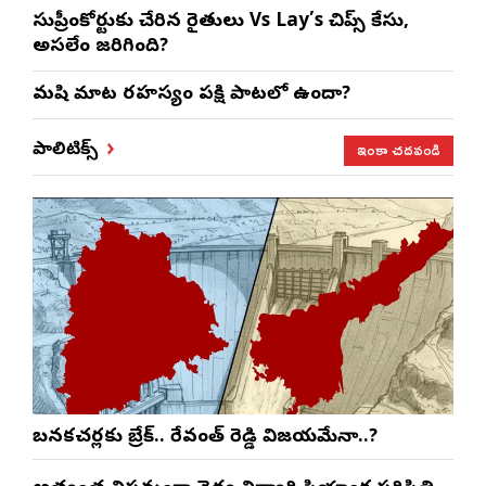
సుప్రీంకోర్టుకు చేరిన రైతులు Vs Lay’s చిప్స్‌ కేసు,
అసలేం జరిగింది?
మనిషి మాట రహస్యం పక్షి పాటలో ఉందా?
ఇంకా చదవండి
పాలిటిక్స్
బనకచర్లకు బ్రేక్.. రేవంత్ రెడ్డి విజయమేనా..?