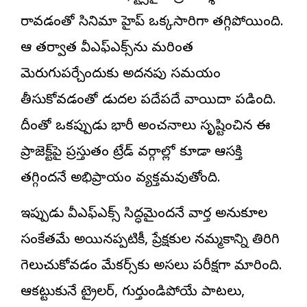
రావడంతో సినిమా హైప్ ఒక్కసారిగా తగ్గిపోయింది.
ఆ తర్వాత వీఎఫ్‌ఎక్స్‌ను మరింత
మెరుగుపర్చేందుకు అదనపు సమయం
తీసుకోవడంతో విడుదల పదేపదే వాయిదా పడింది.
దీంతో ఒకప్పుడు భారీ అంచనాలు సృష్టించిన ఈ
ప్రాజెక్ట్‌పై ప్రస్తుతం ట్రేడ్ వర్గాల్లో కూడా ఆసక్తి
తగ్గిందనే అభిప్రాయం వ్యక్తమవుతోంది.
ఇప్పుడు వీఎఫ్‌ఎక్స్ సిద్ధమైందనే వార్త అనుకూల
సంకేతమే అయినప్పటికీ, ప్రేక్షకుల నమ్మకాన్ని తిరిగి
గెలుచుకోవడం మేకర్స్‌కు అసలు పరీక్షగా మారింది.
ఆకట్టుకునే ట్రైలర్, గుర్తుండిపోయే పాటలు,