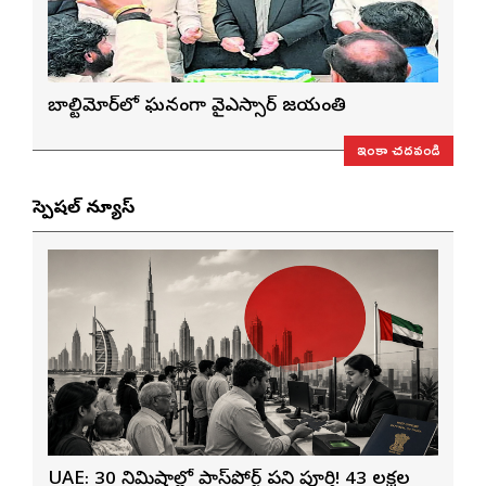
బాల్టిమోర్‌లో ఘనంగా వైఎస్సార్‌ జయంతి
ఇంకా చదవండి
స్పెషల్ న్యూస్
UAE: 30 నిమిషాల్లో పాస్‌పోర్ట్ పని పూర్తి! 43 లక్షల