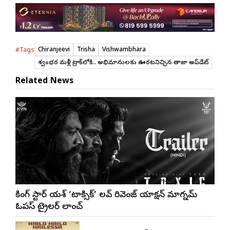
Chiranjeevi
Trisha
Vishwambhara
#Tags
విశ్వంభర మళ్లీ ట్రాక్‌లోకి.. అభిమానులకు ఊరటనిచ్చిన తాజా అప్‌డేట్
Related News
రాకింగ్ స్టార్ యశ్ ‘టాక్సిక్’ లవ్ రివెంజ్ యాక్షన్ మాగ్నమ్
ఓపస్‌ ట్రైలర్ లాంచ్