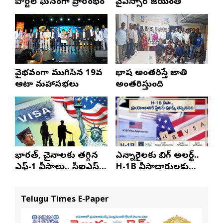
పోర్టల్ ఘనంగా ప్రారంభం
వైఎస్సార్‌ జయంతి
వైభవంగా ముగిసిన 19వ
భాష అంతరిస్తే జాతి
ఆటా మహాసభలు
అంతరిస్తుంది
భారత్, చైనాలకు తగ్గిన
ఎన్నారైలకు బిగ్ అలర్ట్..
ఎఫ్-1 వీసాలు.. సీఐఎస్
H-1B వీసాదారులకు
నివేదిక..!
ప్రయాణ సమయంలో
స్టేటస్ ప్రూఫ్స్ తప్పనిసరి..!
Telugu Times E-Paper