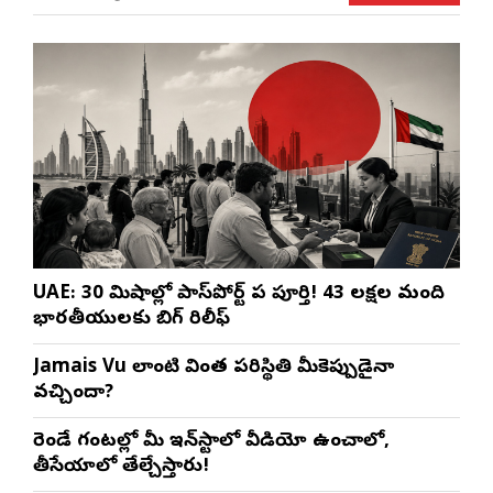
UAE: 30 నిమిషాల్లో పాస్‌పోర్ట్ పని పూర్తి! 43 లక్షల మంది
భారతీయులకు బిగ్ రిలీఫ్
Jamais Vu లాంటి వింత పరిస్థితి మీకెప్పుడైనా
వచ్చిందా?
రెండే గంటల్లో మీ ఇన్‌స్టాలో వీడియో ఉంచాలో,
తీసేయాలో తేల్చేస్తారు!