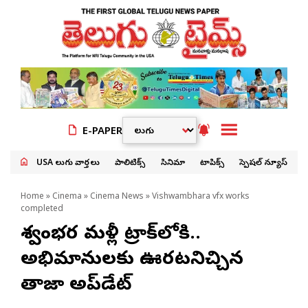
E-PAPER
USA తెలుగు వార్తలు
పాలిటిక్స్
సినిమా
టాపిక్స్
స్పెషల్ న్యూస్
Home
»
Cinema
»
Cinema News
» Vishwambhara vfx works
completed
విశ్వంభర మళ్లీ ట్రాక్‌లోకి..
అభిమానులకు ఊరటనిచ్చిన
తాజా అప్‌డేట్