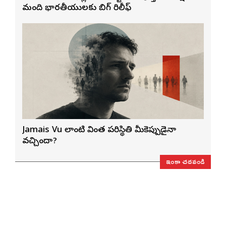
మంది భారతీయులకు బిగ్ రిలీఫ్
Jamais Vu లాంటి వింత పరిస్థితి మీకెప్పుడైనా
వచ్చిందా?
ఇంకా చదవండి