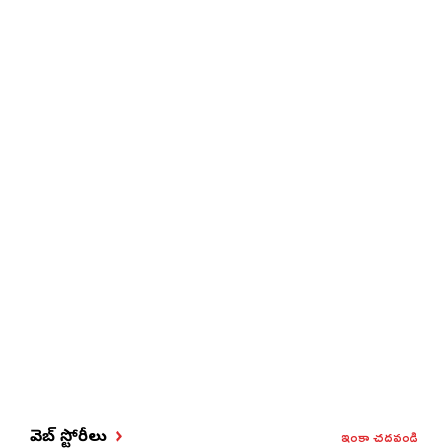
ఇంకా చదవండి
వెబ్ స్టోరీలు