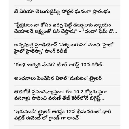
బే ఏరియా తెలుగుటైమ్స్ పోర్టల్ ఘనంగా ప్రారంభం
”ప్రేక్షకులు నా కోసం ఖర్చు పెట్టే డబ్బులకు న్యాయం
చేయాలనే లక్ష్యంతో పని చేస్తాను” – ‘దందా’ ఫేమ్ దొర
సాయి తేజ
అన్నపూర్ణ స్టూడియోస్ ‘పళ్ళబురుసు’ నుంచి ‘హైలో
హైలో హైలెస్సా’ సాంగ్ రిలీజ్
‘రంభ ఊర్వశి మేనక’ టీజర్ ఆగస్ట్ 10న రిలీజ్
అంచనాలు పెంచేసిన విశాల్ ‘మకుటం’ ట్రైలర్
తొలిరోజే ప్రపంచవ్యాప్తంగా రూ.10.2 కోట్లకు పైగా
వసూళ్లు సాధించి వరుణ్ తేజ్ కెరీర్‌లోనే బిగ్గెస్ట్
ఓపెనింగ్‌గా నిలిచిన ‘కొరియన్ కనకరాజు’
‘ఇరుముడి’ ట్రైలర్ ఆగస్టు 12న భీమవరంలో భారీ
పబ్లిక్ ఈవెంట్ లో గ్రాండ్ గా లాంచ్