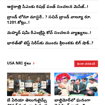
అర్థరాత్రి సీఎంకు రిషభ్ పంత్ సంచలన మెసేజ్..!
బ్రాండ్ లోనూ మాస్టరే.. ? సచిన్ బ్రాండ్ వాల్యూ రూ.
1201.కోట్లు..!
మహ్మద్ షమీ రీఎంట్రీపై కోచ్ సంచలన వ్యాఖ్యలు..!
భారత్‌తో టెస్ట్ సిరీస్‌కు ముందు శ్రీలంకకు బిగ్ షాక్..?
ఇంకా చదవండి
USA NRI వార్తలు
బే ఏరియా తెలుగుటైమ్స్
బాల్టిమోర్‌లో ఘనంగా