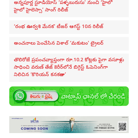
అన్నపూర్ణ స్టూడియోస్ ‘పళ్ళబురుసు’ నుంచి ‘హైలో
హైలో హైలెస్సా’ సాంగ్ రిలీజ్
‘రంభ ఊర్వశి మేనక’ టీజర్ ఆగస్ట్ 10న రిలీజ్
అంచనాలు పెంచేసిన విశాల్ ‘మకుటం’ ట్రైలర్
తొలిరోజే ప్రపంచవ్యాప్తంగా రూ.10.2 కోట్లకు పైగా వసూళ్లు
సాధించి వరుణ్ తేజ్ కెరీర్‌లోనే బిగ్గెస్ట్ ఓపెనింగ్‌గా
నిలిచిన ‘కొరియన్ కనకరాజు’