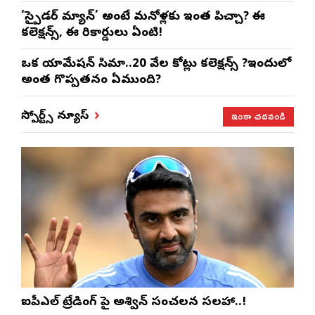
‘స్పైడర్ మ్యాన్’ అంటే మనోళ్లకు ఇంత పిచ్చా? ఈ
కలెక్షన్స్, ఈ రికార్డులు ఏంటి!
ఒక యానిమేషన్ సినిమా..20 వేల కోట్లు కలెక్షన్స్ ?ఇందులో
అంత గొప్పతనం ఏముంది?
ఇంకా చదవండి
స్పోర్ట్స్ న్యూస్
ఐపీఎల్ ట్రేడింగ్ పై అశ్విన్ సంచలన సలహా..!