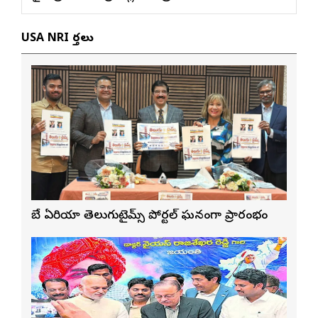
USA NRI వార్తలు
బే ఏరియా తెలుగుటైమ్స్ పోర్టల్ ఘనంగా ప్రారంభం