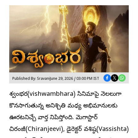
Published By: Sravani
June 29, 2026 / 03:00 PM IST
విశ్వంభర(vishwambhara) సినిమాపై నెలలుగా
కొనసాగుతున్న అనిశ్చితి మధ్య అభిమానులకు
ఊరటనిచ్చే వార్త వినిపిస్తోంది. మెగాస్టార్
చిరంజీవి
(Chiranjeevi), డైరెక్ట‌ర్ వశిష్ఠ(Vassishta)