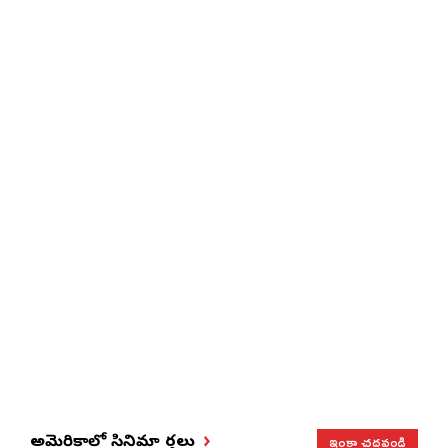
ఇంకా చదవండి
అమెరికాలో సినిమా వార్తలు