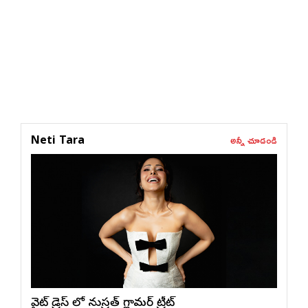
అన్నీ చూడండి
Neti Tara
వైట్ డ్రెస్ లో నుస్ర‌త్ గ్లామ‌ర్ ట్రీట్