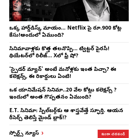
ఒక్క హార్డ్‌డిస్క్ మాయం… Netflix పై రూ.900 కోట్ల
కేసు!అందులో ఏముంది?
సినిమావాళ్లకు కొత్త తలనొప్పి… ట్విట్టర్ పైరసీ!
థియేటర్‌లో రిలీజ్… Xలో ఫ్రీ షో?
‘స్పైడర్ మ్యాన్’ అంటే మనోళ్లకు ఇంత పిచ్చా? ఈ
కలెక్షన్స్, ఈ రికార్డులు ఏంటి!
ఒక యానిమేషన్ సినిమా..20 వేల కోట్లు కలెక్షన్స్ ?
ఇందులో అంత గొప్పతనం ఏముంది?
E.T. సినిమా: స్పీల్‌బర్గ్‌కు ఆ శాస్త్రవేత్తే స్ఫూర్తి. ఆయన
రీసెర్చ్ తెలిస్తే మైండ్ బ్లాక్!?
ఇంకా చదవండి
స్పోర్ట్స్ న్యూస్