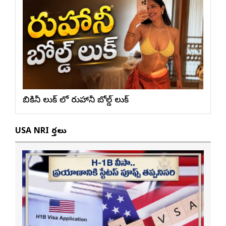
బికినీ లుక్ లో రుహానీ బోల్డ్ లుక్
USA NRI వార్తలు