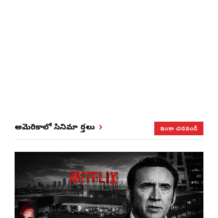
ఇంకా చదవండి
అమెరికాలో సినిమా వార్తలు