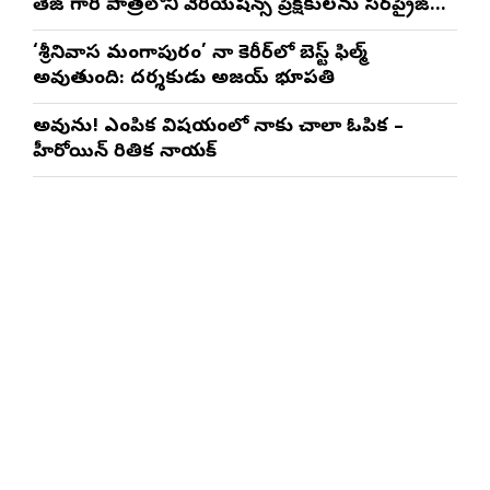
తేజ్ గారి పాత్రలోని వేరియేషన్స్ ప్రేక్షకులను సర్‌ప్రైజ్
చేస్తాయి : దర్శకుడు మేర్లపాక గాంధీ
‘శ్రీనివాస మంగాపురం’ నా కెరీర్‌లో బెస్ట్ ఫిల్మ్
అవుతుంది: దర్శకుడు అజయ్ భూపతి
అవును! ఎంపిక విషయంలో నాకు చాలా ఓపిక –
హీరోయిన్ రితిక నాయక్