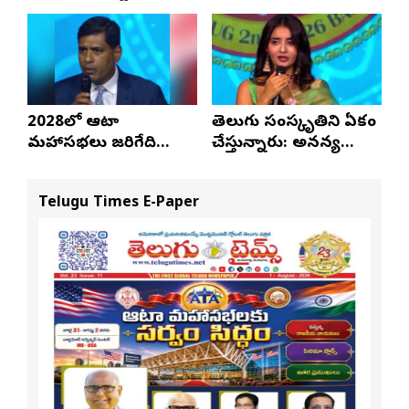
నవీన్ పోలిశెట్టి
శ్రీధర్ బానాల
2028లో ఆటా
తెలుగు సంస్కృతిని ఏకం
మహాసభలు జరిగేది
చేస్తున్నారు: అనన్య
అక్కడే: సతీష్ రెడ్డి
నాగళ్ల
Telugu Times E-Paper