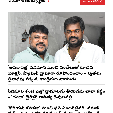
ఇంకా చదవండి
సినిమా ఇంటర్వ్యూలు
‘అనకాపల్లి’ సినిమాని మంచి సందేశంతో కూడిన
యాక్షన్, ఫ్యామిలీ డ్రామాగా రూపొందించాం – నిర్మాతలు
త్రినాథరావు నక్కిన, కాండ్రేగుల నాయుడు
సినిమాల కంటే మైక్రో డ్రామాలను తీయడమే చాలా కష్టం
– ‘దందా’ డైరెక్ట‌ర్ ఆదిత్య దేవులపల్లి
‘కొరియన్ కనకరాజు’ మంచి ఫన్ ఎంటర్‌టైనర్. వరుణ్