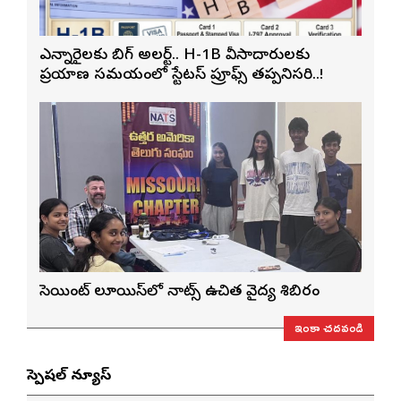
ఎన్నారైలకు బిగ్ అలర్ట్.. H-1B వీసాదారులకు
ప్రయాణ సమయంలో స్టేటస్ ప్రూఫ్స్ తప్పనిసరి..!
సెయింట్ లూయిస్‌లో నాట్స్ ఉచిత వైద్య శిబిరం
ఇంకా చదవండి
స్పెషల్ న్యూస్