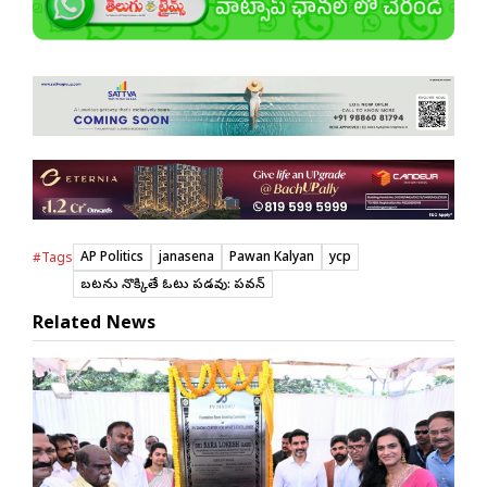
AP Politics
janasena
Pawan Kalyan
ycp
#Tags
బటన్లు నొక్కితే ఓట్లు పడవు: పవన్
Related News