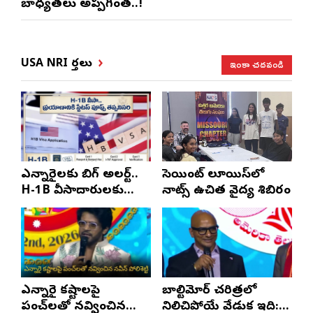
బాధ్యతలు అప్పగింత..!
ఇంకా చదవండి
USA NRI వార్తలు
ఎన్నారైలకు బిగ్ అలర్ట్..
సెయింట్ లూయిస్‌లో
H-1B వీసాదారులకు
నాట్స్ ఉచిత వైద్య శిబిరం
ప్రయాణ సమయంలో
స్టేటస్ ప్రూఫ్స్ తప్పనిసరి..!
ఎన్నారై కష్టాలపై
బాల్టిమోర్ చరిత్రలో
పంచ్‌లతో నవ్వించిన
నిలిచిపోయే వేడుక ఇది: