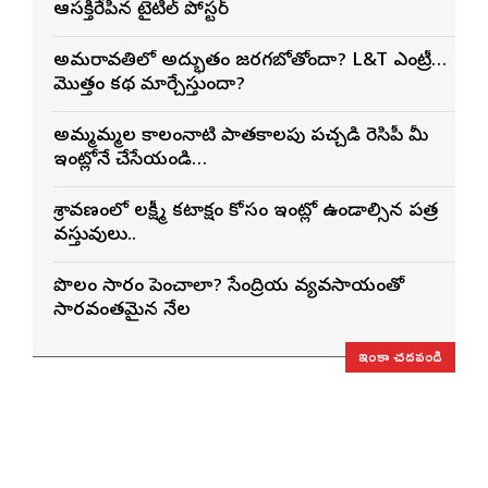
ఆసక్తిరేపిన టైటిల్ పోస్టర్
అమరావతిలో అద్భుతం జరగబోతోందా? L&T ఎంట్రీ…
మొత్తం కథ మార్చేస్తుందా?
అమ్మమ్మల కాలంనాటి పాతకాలపు పచ్చడి రెసిపీ మీ
ఇంట్లోనే చేసేయండి…
శ్రావణంలో లక్ష్మీ కటాక్షం కోసం ఇంట్లో ఉండాల్సిన పవిత్ర
వస్తువులు..
పొలం సారం పెంచాలా? సేంద్రియ వ్యవసాయంతో
సారవంతమైన నేల
ఇంకా చదవండి