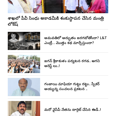
విశాఖలో పీవీ సింధు అకాడమీకి శంకుస్థాపన చేసిన మంత్రి
లోకేష్
అమరావతిలో అద్భుతం జరగబోతోందా? L&T
ఎంట్రీ… మొత్తం కథ మార్చేస్తుందా?
జగన్ శ్రీకాకుళం పర్యటన రగడ.. ఆగని
అరెస్ట్ లు..!
గంజాయి మాఫియా గుట్టు రట్టు.. స్పీకర్
అయ్యన్న సంచలన ప్రకటన ..
మరో వైసీపీ నేతను టార్గెట్ చేసిన ఈడీ..!