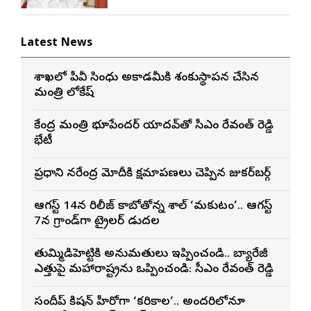
Latest News
విశాఖలో పీవీ సింధు అకాడమీకి శంకుస్థాపన చేసిన
మంత్రి లోకేష్
కేంద్ర మంత్రి భూపేందర్ యాదవ్‌తో సీఎం రేవంత్ రెడ్డి
భేటీ
ప్రధాని నరేంద్ర మోదీకి క్షమాపణలు చెప్పిన జుకర్‌బర్గ్
ఆగస్ట్ 14న రిలీజ్ కాబోతోన్న విశాల్ ‘మకుటం’.. ఆగస్ట్
7న గ్రాండ్‌గా ట్రైలర్ విడుదల
తుమ్మిడిహెట్టికి అనుమ‌తులు ఇప్పించండి.. బ్యారేజీ
ఎత్తుపై మ‌హారాష్ట్రను ఒప్పించండి: సీఎం రేవంత్ రెడ్డి
సందీప్ కిషన్ హీరోగా ‘కరికాల’.. అందరిలోనూ