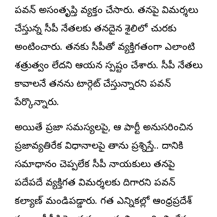
పవన్ అసంతృప్తి వ్యక్తం చేసారు. తనపై విమర్శలు
చేస్తున్న వైసీపీ నేతలకు తనదైన శైలిలో చురకు
అంటించారు. తనకు వైసీపీతో వ్యక్తిగతంగా ఎలాంటి
శత్రుత్వం లేదని ఆయన స్పష్టం చేశారు. వైసీపీ నేతలు
కావాలనే తనను టార్గెట్ చేస్తున్నారని పవన్
పేర్కొన్నారు.
అయితే ప్రజా సమస్యలపై, ఆ పార్టీ అనుసరించిన
ప్రజావ్యతిరేక విధానాలపై తాను ప్రశ్నిస్తే.. దానికి
సమాధానం చెప్పలేక వైసీపీ నాయకులు తనపై
పదేపదే వ్యక్తిగత విమర్శలకు దిగారని పవన్
కల్యాణ్ మండిపడ్డారు. గత ఎన్నికల్లో ఆంధ్రప్రదేశ్