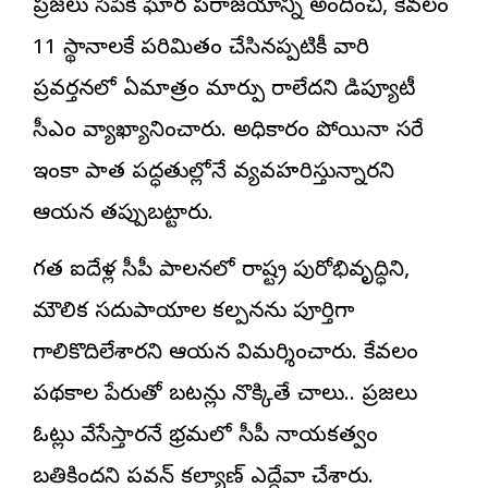
ప్రజలు వైసీపీకి ఘోర పరాజయాన్ని అందించి, కేవలం
11 స్థానాలకే పరిమితం చేసినప్పటికీ వారి
ప్రవర్తనలో ఏమాత్రం మార్పు రాలేదని డిప్యూటీ
సీఎం వ్యాఖ్యానించారు. అధికారం పోయినా సరే
ఇంకా పాత పద్ధతుల్లోనే వ్యవహరిస్తున్నారని
ఆయన తప్పుబట్టారు.
గత ఐదేళ్ల వైసీపీ పాలనలో రాష్ట్ర పురోభివృద్ధిని,
మౌలిక సదుపాయాల కల్పనను పూర్తిగా
గాలికొదిలేశారని ఆయన విమర్శించారు. కేవలం
పథకాల పేరుతో బటన్లు నొక్కితే చాలు.. ప్రజలు
ఓట్లు వేసేస్తారనే భ్రమలో వైసీపీ నాయకత్వం
బతికిందని పవన్ కల్యాణ్ ఎద్దేవా చేశారు.