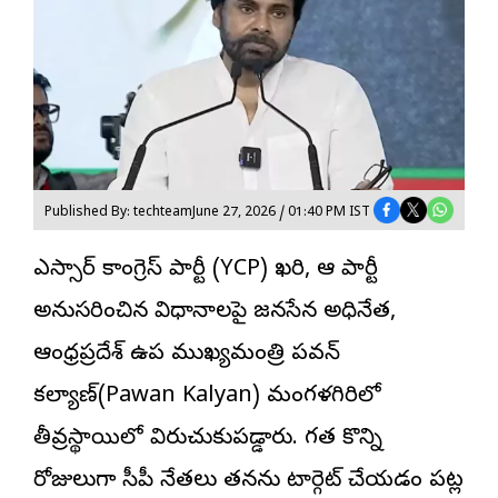
Published By: techteam
June 27, 2026 / 01:40 PM IST
వైఎస్సార్ కాంగ్రెస్ పార్టీ (YCP) వైఖరి, ఆ పార్టీ
అనుసరించిన విధానాలపై జనసేన అధినేత,
ఆంధ్రప్రదేశ్ ఉప ముఖ్యమంత్రి పవన్
కల్యాణ్(Pawan Kalyan) మంగళగిరిలో
తీవ్రస్థాయిలో విరుచుకుపడ్డారు. గత కొన్ని
రోజులుగా వైసీపీ నేతలు తనను టార్గెట్ చేయడం పట్ల