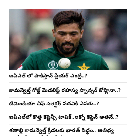
ఐపిఎల్ లో పాకిస్తాన్ ప్లేయర్ ఎంట్రీ..?
కామన్వెల్త్ గోల్డ్ మెడలిస్ట్ రహస్య స్పాన్సర్ కోహ్లినా..?
టీమిండియా చీఫ్ సెలెక్టర్ పదవికి ఎసరు..?
ఐపీఎల్‌లో కొత్త కెప్టెన్సీ టాపిక్..లక్నో కెప్టెన్ అతనే..?
శతాబ్ది కామన్వెల్త్ క్రీడలకు భారత్ సిద్ధం.. ఆతిథ్య