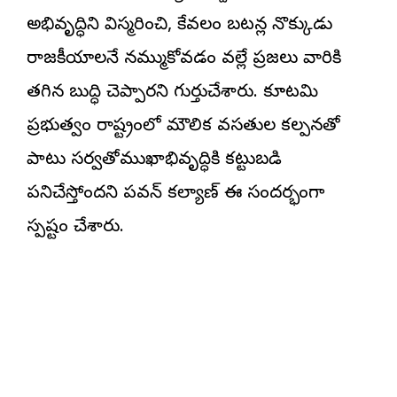
అభివృద్ధిని విస్మరించి, కేవలం బటన్ల నొక్కుడు
రాజకీయాలనే నమ్ముకోవడం వల్లే ప్రజలు వారికి
తగిన బుద్ధి చెప్పారని గుర్తుచేశారు. కూటమి
ప్రభుత్వం రాష్ట్రంలో మౌలిక వసతుల కల్పనతో
పాటు సర్వతోముఖాభివృద్ధికి కట్టుబడి
పనిచేస్తోందని పవన్ కల్యాణ్ ఈ సందర్భంగా
స్పష్టం చేశారు.