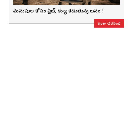
మనుషుల కోసం ఫ్రిజ్, క్యూ కడుతున్న జనం!!
ఇంకా చదవండి