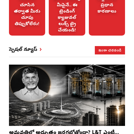
చూసిన
మీపైనే.. ఈ
ప్రధాన
తర్వాత మీరు
ట్రెండింగ్
కారణాలు
చూపు
క్యాజువల్
తిప్పుకోలేరు!
లుక్స్ ట్రై
చేయండి!
ఇంకా చదవండి
స్పెషల్ న్యూస్
అమరావతిలో అద్భుతం జరగబోతోందా? L&T ఎంట్రీ…