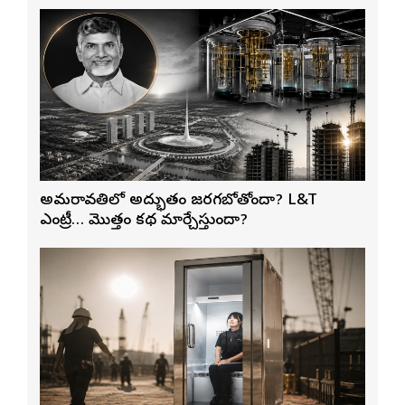
అమరావతిలో అద్భుతం జరగబోతోందా? L&T
ఎంట్రీ… మొత్తం కథ మార్చేస్తుందా?