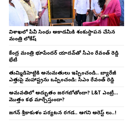
విశాఖలో పీవీ సింధు అకాడమీకి శంకుస్థాపన చేసిన
మంత్రి లోకేష్
కేంద్ర మంత్రి భూపేందర్ యాదవ్‌తో సీఎం రేవంత్ రెడ్డి
భేటీ
తుమ్మిడిహెట్టికి అనుమ‌తులు ఇప్పించండి.. బ్యారేజీ
ఎత్తుపై మ‌హారాష్ట్రను ఒప్పించండి: సీఎం రేవంత్ రెడ్డి
అమరావతిలో అద్భుతం జరగబోతోందా? L&T ఎంట్రీ…
మొత్తం కథ మార్చేస్తుందా?
జగన్ శ్రీకాకుళం పర్యటన రగడ.. ఆగని అరెస్ట్ లు..!