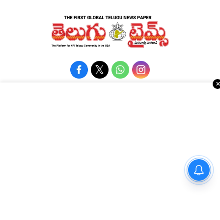
Advertise with Us !!!
రియల్ ఎస్టేట్
వాషింగ్టన్ డి.సి.
కోవిడ్-19
అమెరికా రాజకీయాలు
వ్యాపార వార్తలు
Religious
ఈవెంట్స్
నవ్యాంధ్ర
అమ్మమ్మల కాలంనాటి పాతకాలపు
పచ్చడి రెసిపీ మీ ఇంట్లోనే
e-paper
తెలంగాణ
చేసేయండి…
Topics
National
అమెరికా ఎన్‌ఆర్‌ఐ వార్తలు
అంతర్జాతీయ
షాపింగ్
Political Articles
Bay Area
Cinema News