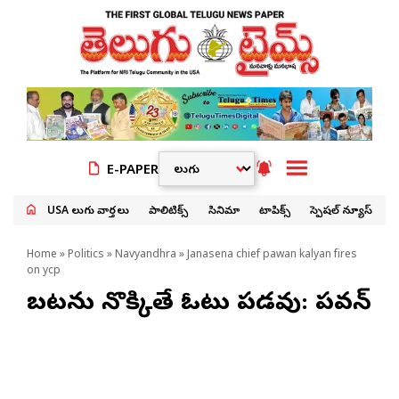
E-PAPER
USA తెలుగు వార్తలు
పాలిటిక్స్
సినిమా
టాపిక్స్
స్పెషల్ న్యూస్
Home
»
Politics
»
Navyandhra
» Janasena chief pawan kalyan fires
on ycp
బటన్లు నొక్కితే ఓట్లు పడవు: పవన్