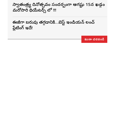
స్వాతంత్ర్య దినోత్సవం సందర్బంగా ఆగష్టు 15న ఖడ్గం
మరోసారి థియేటర్స్ లో !!!
ఈజీగా బరువు తగ్గడానికి…బెస్ట్ ఇండియన్ లంచ్
ప్లేటింగ్ ఇదే!
ఇంకా చదవండి