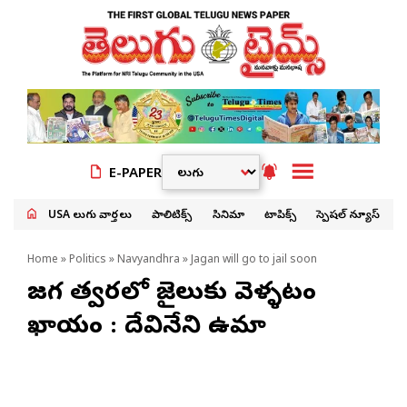
E-PAPER
USA తెలుగు వార్తలు
పాలిటిక్స్
సినిమా
టాపిక్స్
స్పెషల్ న్యూస్
Home
»
Politics
»
Navyandhra
» Jagan will go to jail soon
జగన్ త్వరలో జైలుకు వెళ్ళటం
ఖాయం : దేవినేని ఉమా