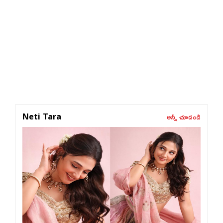
అన్నీ చూడండి
Neti Tara