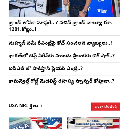
బ్రాండ్ లోనూ మాస్టరే.. ? సచిన్ బ్రాండ్ వాల్యూ రూ.
1201.కోట్లు..!
మహ్మద్ షమీ రీఎంట్రీపై కోచ్ సంచలన వ్యాఖ్యలు..!
భారత్‌తో టెస్ట్ సిరీస్‌కు ముందు శ్రీలంకకు బిగ్ షాక్..?
ఐపిఎల్ లో పాకిస్తాన్ ప్లేయర్ ఎంట్రీ..?
కామన్వెల్త్ గోల్డ్ మెడలిస్ట్ రహస్య స్పాన్సర్ కోహ్లినా..?
ఇంకా చదవండి
USA NRI వార్తలు