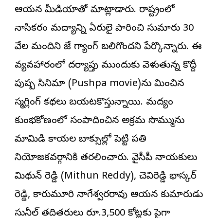
ఆయన మీడియాతో మాట్లాడారు. రాష్ట్రంలో
నాసికరం మద్యాన్ని ఏరులై పారించి సుమారు 30
వేల మందిని జే గ్యాంగ్ బలిగొందని పేర్కొన్నారు. ఈ
వ్యవహారంలో దర్యాప్తు ముందుకు వెళుతున్న కొద్దీ
పుష్ప సినిమా (Pushpa movie)ను మించిన
స్మగ్లింగ్ కథలు బయటకొస్తున్నాయి. మద్యం
కుంభకోణంలో సంపాదించిన అక్రమ సొమ్మును
మామిడి కాయల బాక్సుల్లో పెట్టి ప్రతి
నియోజకవర్గానికి తరలించారు. వైసీపీ నాయకులు
మిథున్ రెడ్డి (Mithun Reddy), చెవిరెడ్డి భాస్కర్
రెడ్డి, కారుమూరి నాగేశ్వరరావు ఆయన కుమారుడు
సునీల్ తదితరులు రూ.3,500 కోట్లకు పైగా