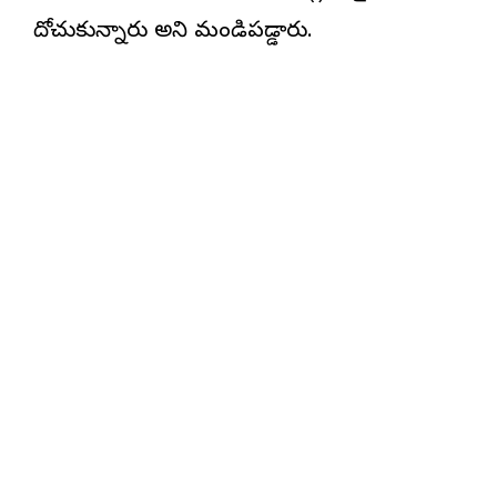
దోచుకున్నారు అని మండిపడ్డారు.