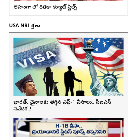
లెహంగా లో రితికా క్యూట్ స్టిల్స్
USA NRI వార్తలు
భారత్, చైనాలకు తగ్గిన ఎఫ్-1 వీసాలు.. సీఐఎస్
నివేదిక..!