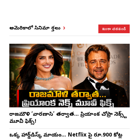
ఇంకా చదవండి
అమెరికాలో సినిమా వార్తలు
రాజమౌళి ‘వారణాసి’ తర్వాత… ప్రియాంక చోప్రా నెక్స్ట్
మూవీ ఫిక్స్!
ఒక్క హార్డ్‌డిస్క్ మాయం… Netflix పై రూ.900 కోట్ల