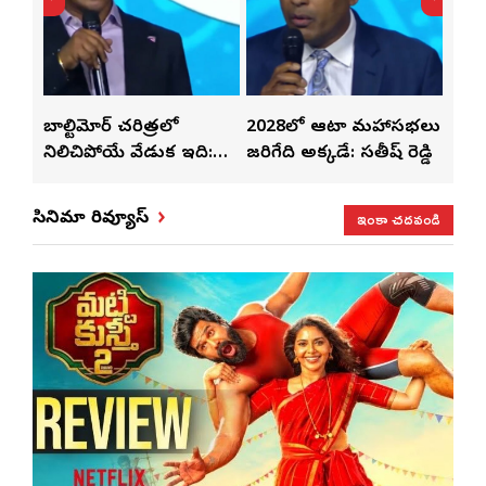
తో
బాల్టిమోర్ చరిత్రలో
2028లో ఆటా మహాసభలు
తెలు
ట్టి
నిలిచిపోయే వేడుక ఇది:
జరిగేది అక్కడే: సతీష్ రెడ్డి
చేస్తు
శ్రీధర్ బానాల
ఇంకా చదవండి
సినిమా రివ్యూస్