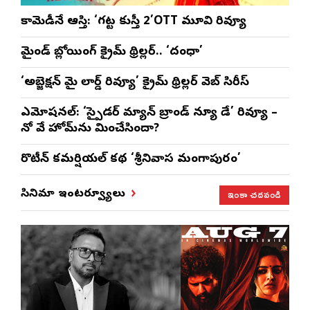
కామెడీనే ఆస్తి: ‘గట్ట కుస్తీ 2’OTT మూవి రివ్యూ
మైండ్ బ్లోయింగ్ క్రైమ్ థ్రిల్లర్.. ‘దంధా’
‘అబ్జెక్ష‌న్ మై లార్డ్ రివ్యూ’ క్రైమ్ థ్రిల్ల‌ర్ వెబ్ సిరీస్
ఎమోష‌న‌ల్‌: ‘స్పైడర్ మ్యాన్ బ్రాండ్ న్యూ డే’ రివ్యూ –
నో వే హోమ్‌ను మించేసిందా?
రొటీన్‌ కమర్షియల్‌ కథ ‘శ్రీనివాస మంగాపురం’
ఇంకా చదవండి
సినిమా ఇంటర్వ్యూలు