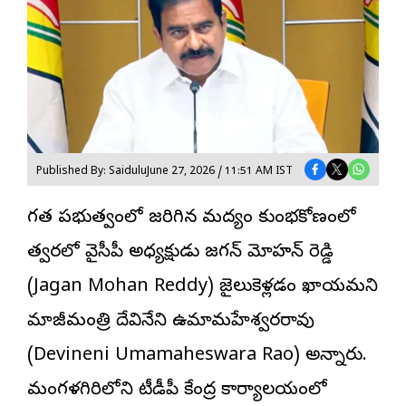
Published By: Saidulu
June 27, 2026 / 11:51 AM IST
గత ప్రభుత్వంలో జరిగిన మద్యం కుంభకోణంలో
త్వరలో వైసీపీ అధ్యక్షుడు జగన్ మోహన్ రెడ్డి
(Jagan Mohan Reddy) జైలుకెళ్లడం ఖాయమని
మాజీమంత్రి దేవినేని ఉమామహేశ్వరరావు
(Devineni Umamaheswara Rao) అన్నారు.
మంగళగిరిలోని టీడీపీ కేంద్ర కార్యాలయంలో