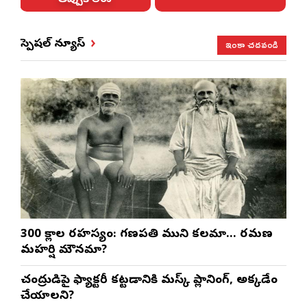
ఇంకా చదవండి
స్పెషల్ న్యూస్
300 శ్లోకాల రహస్యం: గణపతి ముని కలమా… రమణ
మహర్షి మౌనమా?
చంద్రుడిపై ఫ్యాక్టరీ కట్టడానికి మస్క్ ప్లానింగ్, అక్కడేం
చేయాలని?