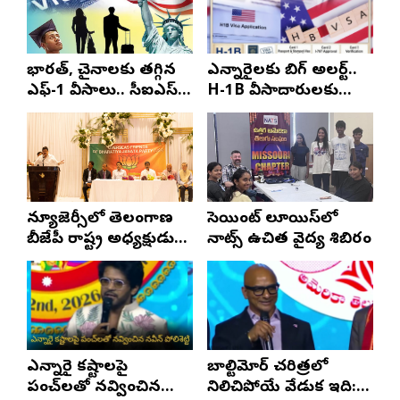
భారత్, చైనాలకు తగ్గిన
ఎన్నారైలకు బిగ్ అలర్ట్..
ఎఫ్-1 వీసాలు.. సీఐఎస్
H-1B వీసాదారులకు
నివేదిక..!
ప్రయాణ సమయంలో
స్టేటస్ ప్రూఫ్స్ తప్పనిసరి..!
న్యూజెర్సీలో తెలంగాణ
సెయింట్ లూయిస్‌లో
బీజేపీ రాష్ట్ర అధ్యక్షుడు
నాట్స్ ఉచిత వైద్య శిబిరం
ఎన్. రాంచందర్‌రావుకు
ఘన స్వాగతం
ఎన్నారై కష్టాలపై
బాల్టిమోర్ చరిత్రలో
పంచ్‌లతో నవ్వించిన
నిలిచిపోయే వేడుక ఇది: