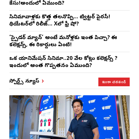
కేసు!అందులో ఏముంది?
సినిమావాళ్లకు కొత్త తలనొప్పి… ట్విట్టర్ పైరసీ!
థియేటర్‌లో రిలీజ్… Xలో ఫ్రీ షో?
‘స్పైడర్ మ్యాన్’ అంటే మనోళ్లకు ఇంత పిచ్చా? ఈ
కలెక్షన్స్, ఈ రికార్డులు ఏంటి!
ఒక యానిమేషన్ సినిమా..20 వేల కోట్లు కలెక్షన్స్ ?
ఇందులో అంత గొప్పతనం ఏముంది?
ఇంకా చదవండి
స్పోర్ట్స్ న్యూస్