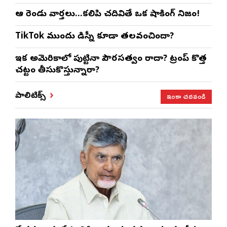
ఆ రెండు వార్తలు…కలిపి చదివితే ఒక షాకింగ్ నిజం!
TikTok ముందు డిస్నీ కూడా తలవంచిందా?
ఇక అమెరికాలో పుట్టినా పౌరసత్వం రాదా? ట్రంప్ కొత్త
చట్టం తీసుకొస్తున్నారా?
ఇంకా చదవండి
పాలిటిక్స్