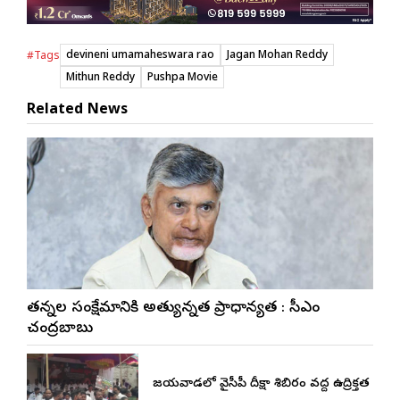
devineni umamaheswara rao
Jagan Mohan Reddy
#Tags
Mithun Reddy
Pushpa Movie
Related News
నేతన్నల సంక్షేమానికి అత్యున్నత ప్రాధాన్యత : సీఎం
చంద్రబాబు
విజయవాడలో వైసీపీ దీక్షా శిబిరం వద్ద ఉద్రిక్తత