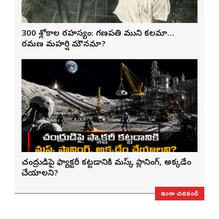
300 శ్లోకాల రహస్యం: గణపతి ముని కలమా…
రమణ మహర్షి మౌనమా?
చంద్రుడిపై ఫ్యాక్టరీ కట్టడానికి మస్క్ ప్లానింగ్, అక్కడేం
చేయాలని?
ఇంకా చదవండి