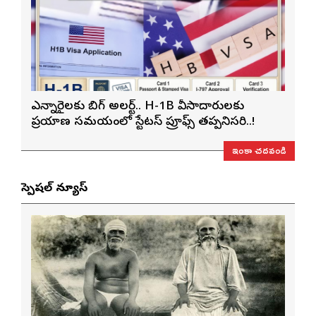
ఎన్నారైలకు బిగ్ అలర్ట్.. H-1B వీసాదారులకు
ప్రయాణ సమయంలో స్టేటస్ ప్రూఫ్స్ తప్పనిసరి..!
ఇంకా చదవండి
స్పెషల్ న్యూస్