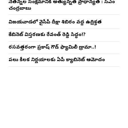
నేతన్నల సంక్షేమానికి అత్యున్నత ప్రాధాన్యత : సీఎం
చంద్రబాబు
విజయవాడలో వైసీపీ దీక్షా శిబిరం వద్ద ఉద్రిక్తత
కేబినెట్ విస్తరణకు రేవంత్ రెడ్డి సిద్ధం!?
రసవత్తరంగా ప్రకాష్ గౌడ్ ఫ్యామిలీ డ్రామా..!
పలు కీలక నిర్ణయాలకు ఏపీ క్యాబినెట్ ఆమోదం