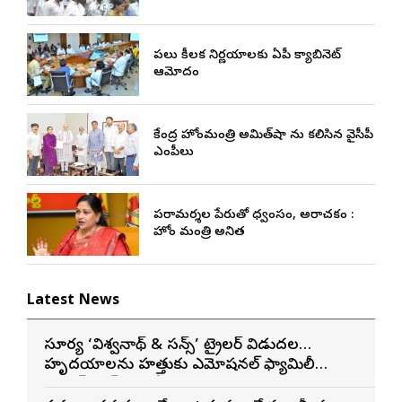
పలు కీలక నిర్ణయాలకు ఏపీ క్యాబినెట్
ఆమోదం
కేంద్ర హోంమంత్రి అమిత్‌షా ను కలిసిన వైసీపీ
ఎంపీలు
పరామర్శల పేరుతో విధ్వంసం, అరాచకం :
హోం మంత్రి అనిత
Latest News
సూర్య ‘విశ్వనాథ్ & సన్స్’ ట్రైలర్ విడుదల…
హృదయాలను హత్తుకునే ఎమోషనల్ ఫ్యామిలీ
ఎంటర్‌టైనర్‌గా భారీ అంచనాలు