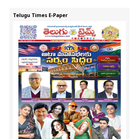
నవీన్ పోలిశెట్టి
శ్రీధర్ బానాల
Telugu Times E-Paper