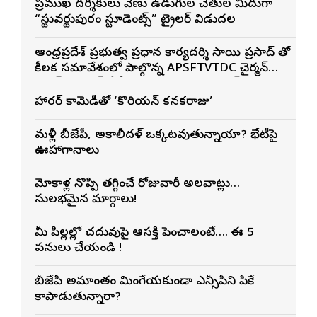
ప్రముఖ దర్శకులు వేణు ఉడుగుల చేతుల మీదుగా
“స్టువర్టుపురం స్టూడెంట్స్” ట్రైలర్ విడుదల
ఆంధ్రప్రదేశ్ ప్రభుత్వ ప్రధాన కార్యదర్శి సాయి ప్రసాద్ తో
కీలక సమావేశంలో పాల్గొన్న APSFTVTDC చైర్మన్
భరత్ భూషణ్, ఏపీ ఎఫ్డిసి ఎండి విశ్వనాథన్, పలు
శాఖల అధికారులు
హారర్ కామెడీతో ‘కొరియన్ కనకరాజు’
మళ్లీ బీజేపీ, అకాలీదళ్ ఒక్కటవుతున్నాయా? భేటీపై
ఊహాగానాలు
మోకాళ్ల నొప్పి తగ్గించే రోజువారీ అలవాట్లు…
సులభమైన మార్గాలు!
మీ పిల్లల్లో చదువుపై ఆసక్తి పెంచాలంటే…. ఈ 5
పనులు చేయండి !
బీజేపీ అమాంతం మింగేయకుండా ఎన్సీపీని పీకే
కాపాడుతున్నారా?