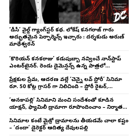
‘డీసీ’ వైల్డ్ గ్యాంగ్‌స్టర్ కథ. లోకేష్ కనగరాజ్ గారు
అద్భుతమైన పెర్ఫార్మెన్స్ ఇచ్చారు : దర్శకుడు అరుణ్
మాథేశ్వరన్
‘కొరియన్ కనకరాజు’ కడుపుబ్బా నవ్వించే నాన్‌స్టాప్
ఎంటర్‌టైనర్. రెండు డైమెన్షన్స్ ఉన్న పాత్రలో
నటించడం చాలా సంతృప్తినిచ్చింది : వరుణ్ తేజ్
ప్రేక్షకుల ప్రేమ, ఆదరణ వల్లే ‘చెన్నై లవ్ స్టోరీ’ సినిమా
రూ. 50 కోట్ల గ్రాసర్ గా నిలిచింది – స్టోరీ రైటర్,
ప్రొడ్యూసర్ సాయి రాజేష్
‘అనకాపల్లి’ సినిమాని మంచి సందేశంతో కూడిన
యాక్షన్, ఫ్యామిలీ డ్రామాగా రూపొందించాం – నిర్మాతలు
త్రినాథరావు నక్కిన, కాండ్రేగుల నాయుడు
సినిమాల కంటే మైక్రో డ్రామాలను తీయడమే చాలా కష్టం
– ‘దందా’ డైరెక్ట‌ర్ ఆదిత్య దేవులపల్లి