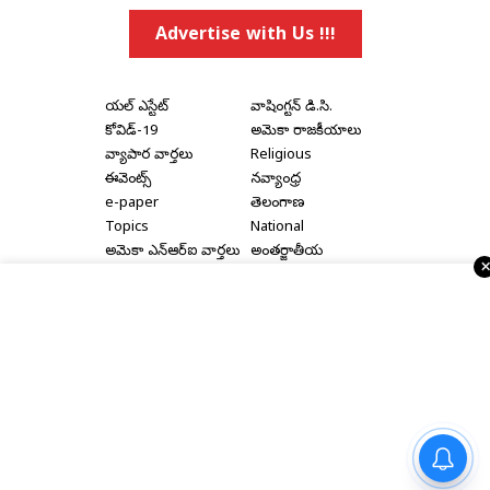
Advertise with Us !!!
రియల్ ఎస్టేట్
వాషింగ్టన్ డి.సి.
కోవిడ్-19
అమెరికా రాజకీయాలు
వ్యాపార వార్తలు
Religious
ఈవెంట్స్
నవ్యాంధ్ర
e-paper
తెలంగాణ
Topics
National
అమెరికా ఎన్‌ఆర్‌ఐ వార్తలు
అంతర్జాతీయ
షాపింగ్
Political Articles
Bay Area
Cinema News
డల్లాస్
సినిమా రివ్యూస్
న్యూ జెర్సీ
సినిమా ఇంటర్వ్యూలు
న్యూ యార్క్
రాజకీయ ఇంటర్వ్యూలు
Home
|
About Us
|
Terms & Conditions
|
Privacy Policy
|
బీజేపీ అమాంతం మింగేయకుండా
Advertise With Us
|
Disclaimer
|
Contact Us
ఎన్సీపీని పీకే కాపాడుతున్నారా?