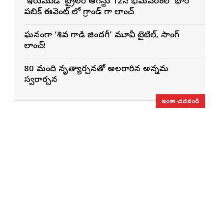
‘ఇరుముడి’ ట్రైలర్ ఆగస్టు 12న భీమవరంలో భారీ
పబ్లిక్ ఈవెంట్ లో గ్రాండ్ గా లాంచ్
ఘనంగా ‘శివ గాడి జింద‌గీ’ మూవీ టైటిల్, సాంగ్
లాంచ్!
80 మంది నృత్యార్చనతో అలరారిన అన్నమ
స్వరార్చన
ఇంకా చదవండి