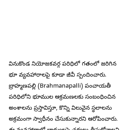
వినుకొండ నియోజకవర్గ పరిధిలో గతంలో జరిగిన
భూ వ్యవహారాలపై కూడా జీవీ స్పందించారు.
బ్రాహ్మణపల్లి (Brahmanapalli) పంచాయతీ
పరిధిలోని భూముల ఆక్రమణలకు సంబంధించిన
అంశాలను ప్రస్తావిస్తూ, కొన్ని విలువైన స్థలాలను
అక్రమంగా స్వాధీనం చేసుకున్నారని ఆరోపించారు.