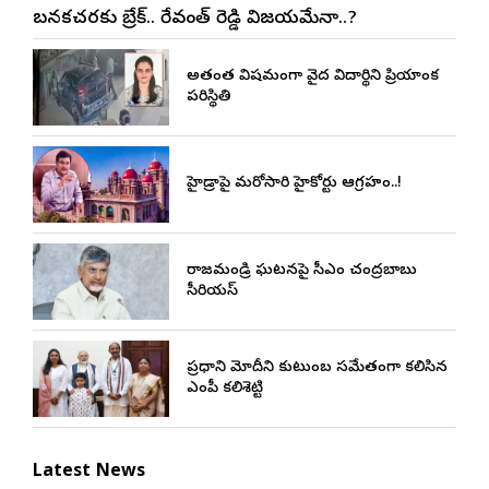
బనకచర్లకు బ్రేక్.. రేవంత్ రెడ్డి విజయమేనా..?
అత్యంత విషమంగా వైద్య విద్యార్థిని ప్రియాంక
పరిస్థితి
హైడ్రాపై మరోసారి హైకోర్టు ఆగ్రహం..!
రాజమండ్రి ఘటనపై సీఎం చంద్రబాబు
సీరియస్
ప్రధాని మోదీని కుటుంబ సమేతంగా కలిసిన
ఎంపీ కలిశెట్టి
Latest News