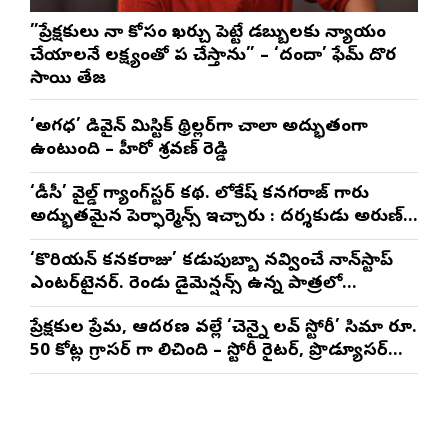
”ప్రేక్షకులు నా కోసం ఖర్చు పెట్టే డబ్బులకు న్యాయం
చేయాలనే లక్ష్యంతో పని చేస్తాను” – ‘దందా’ ఫేమ్ దొర
సాయి తేజ
‘అగధ’ డివైన్ మిస్టిక్ థ్రిల్లర్‌గా చాలా అద్భుతంగా
ఉంటుంది – హీరో శ్రవణ్ రెడ్డి
‘డీసీ’ వైల్డ్ గ్యాంగ్‌స్టర్ కథ. లోకేష్ కనగరాజ్ గారు
అద్భుతమైన పెర్ఫార్మెన్స్ ఇచ్చారు : దర్శకుడు అరుణ్
మాథేశ్వరన్
‘కొరియన్ కనకరాజు’ కడుపుబ్బా నవ్వించే నాన్‌స్టాప్
ఎంటర్‌టైనర్. రెండు డైమెన్షన్స్ ఉన్న పాత్రలో
నటించడం చాలా సంతృప్తినిచ్చింది : వరుణ్ తేజ్
ప్రేక్షకుల ప్రేమ, ఆదరణ వల్లే ‘చెన్నై లవ్ స్టోరీ’ సినిమా రూ.
50 కోట్ల గ్రాసర్ గా నిలిచింది – స్టోరీ రైటర్, ప్రొడ్యూసర్
సాయి రాజేష్