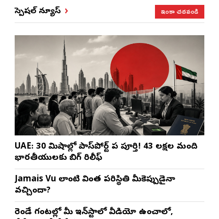
ఇంకా చదవండి
స్పెషల్ న్యూస్
UAE: 30 నిమిషాల్లో పాస్‌పోర్ట్ పని పూర్తి! 43 లక్షల మంది
భారతీయులకు బిగ్ రిలీఫ్
Jamais Vu లాంటి వింత పరిస్థితి మీకెప్పుడైనా
వచ్చిందా?
రెండే గంటల్లో మీ ఇన్‌స్టాలో వీడియో ఉంచాలో,