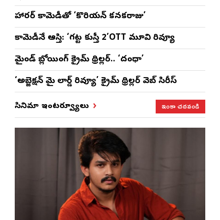
హారర్ కామెడీతో ‘కొరియన్ కనకరాజు’
కామెడీనే ఆస్తి: ‘గట్ట కుస్తీ 2’OTT మూవి రివ్యూ
మైండ్ బ్లోయింగ్ క్రైమ్ థ్రిల్లర్.. ‘దంధా’
‘అబ్జెక్ష‌న్ మై లార్డ్ రివ్యూ’ క్రైమ్ థ్రిల్ల‌ర్ వెబ్ సిరీస్
ఇంకా చదవండి
సినిమా ఇంటర్వ్యూలు