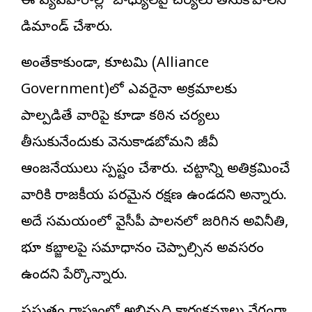
ఈ వ్యవహారాల్లో బాధ్యులపై చర్యలు తీసుకోవాలని
డిమాండ్ చేశారు.
అంతేకాకుండా, కూటమి (Alliance
Government)లో ఎవరైనా అక్రమాలకు
పాల్పడితే వారిపై కూడా కఠిన చర్యలు
తీసుకునేందుకు వెనుకాడబోమని జీవీ
ఆంజనేయులు స్పష్టం చేశారు. చట్టాన్ని అతిక్రమించే
వారికి రాజకీయ పరమైన రక్షణ ఉండదని అన్నారు.
అదే సమయంలో వైసీపీ పాలనలో జరిగిన అవినీతి,
భూ కబ్జాలపై సమాధానం చెప్పాల్సిన అవసరం
ఉందని పేర్కొన్నారు.