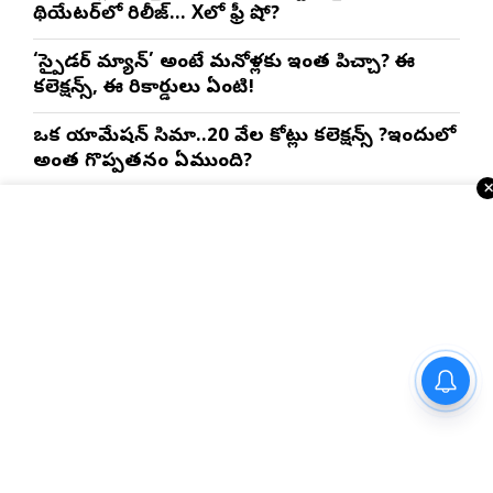
థియేటర్‌లో రిలీజ్… Xలో ఫ్రీ షో?
‘స్పైడర్ మ్యాన్’ అంటే మనోళ్లకు ఇంత పిచ్చా? ఈ
కలెక్షన్స్, ఈ రికార్డులు ఏంటి!
ఒక యానిమేషన్ సినిమా..20 వేల కోట్లు కలెక్షన్స్ ?ఇందులో
అంత గొప్పతనం ఏముంది?
ఇంకా చదవండి
స్పోర్ట్స్ న్యూస్
జీహెచ్ఆర్ కల్లిస్టోలో ‘2బీహెచ్‌కే ఫ్రీడమ్ ఆఫర్’ను ప