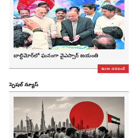
బాల్టిమోర్‌లో ఘనంగా వైఎస్సార్‌ జయంతి
ఇంకా చదవండి
స్పెషల్ న్యూస్