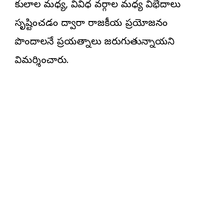
కులాల మధ్య, వివిధ వర్గాల మధ్య విభేదాలు
సృష్టించడం ద్వారా రాజకీయ ప్రయోజనం
పొందాలనే ప్రయత్నాలు జరుగుతున్నాయని
విమర్శించారు.