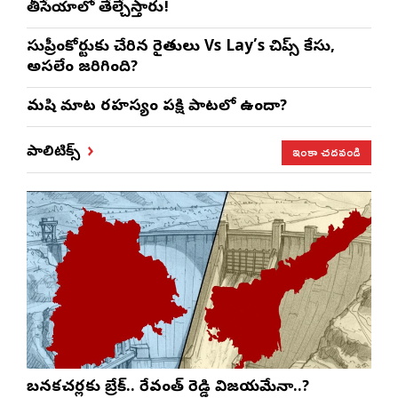
తీసేయాలో తేల్చేస్తారు!
సుప్రీంకోర్టుకు చేరిన రైతులు Vs Lay’s చిప్స్‌ కేసు,
అసలేం జరిగింది?
మనిషి మాట రహస్యం పక్షి పాటలో ఉందా?
ఇంకా చదవండి
పాలిటిక్స్
బనకచర్లకు బ్రేక్.. రేవంత్ రెడ్డి విజయమేనా..?