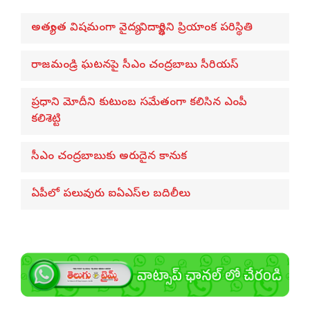
అత్యంత విషమంగా వైద్య విద్యార్థిని ప్రియాంక పరిస్థితి
రాజమండ్రి ఘటనపై సీఎం చంద్రబాబు సీరియస్
ప్రధాని మోదీని కుటుంబ సమేతంగా కలిసిన ఎంపీ
కలిశెట్టి
సీఎం చంద్రబాబుకు అరుదైన కానుక
ఏపీలో పలువురు ఐఏఎస్‌ల బదిలీలు