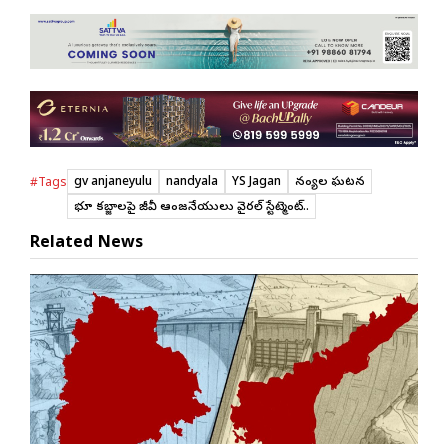
gv anjaneyulu
nandyala
YS Jagan
నంద్యాల ఘటన
#Tags
భూ కబ్జాలపై జీవీ ఆంజనేయులు వైరల్ స్టేట్మెంట్..
Related News