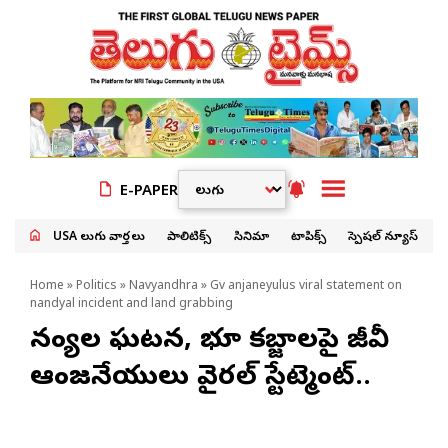
E-PAPER
USA తెలుగు వార్తలు
పాలిటిక్స్
సినిమా
టాపిక్స్
స్పెషల్ న్యూస్
Home
»
Politics
»
Navyandhra
» Gv anjaneyulus viral statement on
nandyal incident and land grabbing
నంద్యాల ఘటన, భూ కబ్జాలపై జీవీ
ఆంజనేయులు వైరల్ స్టేట్మెంట్..