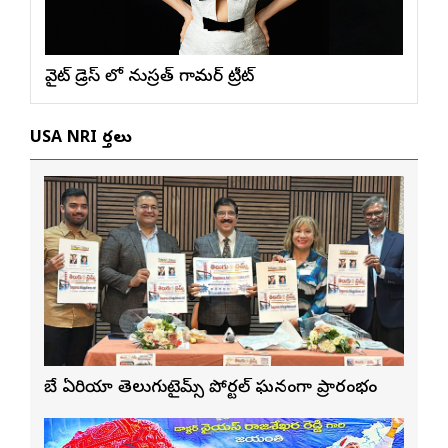
వైట్ డ్రెస్ లో నుస్ర‌త్ గ్లామ‌ర్ ట్రీట్
USA NRI వార్తలు
బే ఏరియా తెలుగుటైమ్స్ పోర్టల్ ఘనంగా ప్రారంభం