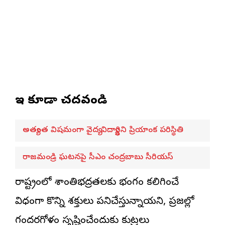
ఇవి కూడా చదవండి
అత్యంత విషమంగా వైద్య విద్యార్థిని ప్రియాంక పరిస్థితి
రాజమండ్రి ఘటనపై సీఎం చంద్రబాబు సీరియస్
రాష్ట్రంలో శాంతిభద్రతలకు భంగం కలిగించే
విధంగా కొన్ని శక్తులు పనిచేస్తున్నాయని, ప్రజల్లో
గందరగోళం సృష్టించేందుకు కుట్రలు