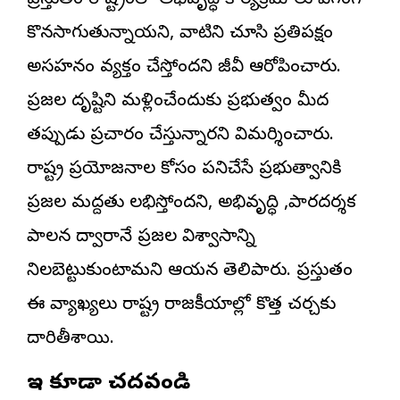
ప్రస్తుతం రాష్ట్రంలో అభివృద్ధి కార్యక్రమాలు వేగంగా
కొనసాగుతున్నాయని, వాటిని చూసి ప్రతిపక్షం
అసహనం వ్యక్తం చేస్తోందని జీవీ ఆరోపించారు.
ప్రజల దృష్టిని మళ్లించేందుకు ప్రభుత్వం మీద
తప్పుడు ప్రచారం చేస్తున్నారని విమర్శించారు.
రాష్ట్ర ప్రయోజనాల కోసం పనిచేసే ప్రభుత్వానికి
ప్రజల మద్దతు లభిస్తోందని, అభివృద్ధి ,పారదర్శక
పాలన ద్వారానే ప్రజల విశ్వాసాన్ని
నిలబెట్టుకుంటామని ఆయన తెలిపారు. ప్రస్తుతం
ఈ వ్యాఖ్యలు రాష్ట్ర రాజకీయాల్లో కొత్త చర్చకు
దారితీశాయి.
ఇవి కూడా చదవండి