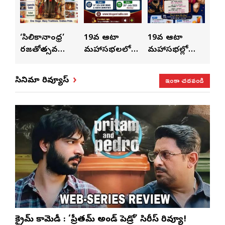
ుంచి
‘సిలికానాంధ్ర’
19వ ఆటా
19వ ఆటా
19
రజతోత్సవ
మహాసభలలో
మహాసభల్లో
మహా
సంబరాలు…
సతీశ్
మహిళల కోసం
‘వి
కుంభ హారతి
రామసహాయం
ప్రత్యేకంగా
పరి
ఇంకా చదవండి
సినిమా రివ్యూస్
ప్రత్యేకం
రెడ్డి ప్రత్యేక లైవ్
‘ఉమెన్స్ ఫోరమ్’
కార
ళా’
షో
వేడుకలు
క్రైమ్ కామెడీ : ‘ప్రీతమ్ అండ్ పెడ్రో’ సిరీస్ రివ్యూ!