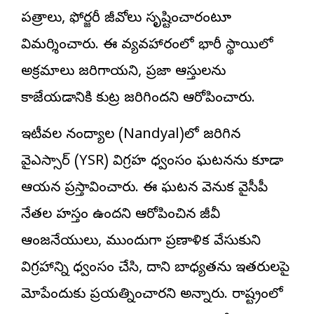
పత్రాలు, ఫోర్జరీ జీవోలు సృష్టించారంటూ
విమర్శించారు. ఈ వ్యవహారంలో భారీ స్థాయిలో
అక్రమాలు జరిగాయని, ప్రజా ఆస్తులను
కాజేయడానికి కుట్ర జరిగిందని ఆరోపించారు.
ఇటీవల నంద్యాల (Nandyal)లో జరిగిన
వైఎస్సార్ (YSR) విగ్రహ ధ్వంసం ఘటనను కూడా
ఆయన ప్రస్తావించారు. ఈ ఘటన వెనుక వైసీపీ
నేతల హస్తం ఉందని ఆరోపించిన జీవీ
ఆంజనేయులు, ముందుగా ప్రణాళిక వేసుకుని
విగ్రహాన్ని ధ్వంసం చేసి, దాని బాధ్యతను ఇతరులపై
మోపేందుకు ప్రయత్నించారని అన్నారు. రాష్ట్రంలో