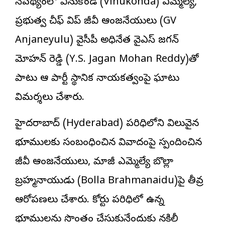
నేపథ్యంలో వినుకొండ (Vinukonda) ఎమ్మెల్యే,
ప్రభుత్వ చీఫ్ విప్ జీవీ ఆంజనేయులు
(GV
Anjaneyulu) వైసీపీ అధినేత వైఎస్ జగన్
మోహన్ రెడ్డి (Y.S. Jagan Mohan Reddy)తో
పాటు ఆ పార్టీ స్థానిక నాయకత్వంపై ఘాటు
విమర్శలు చేశారు.
హైదరాబాద్ (Hyderabad) పరిధిలోని విలువైన
భూములకు సంబంధించిన వివాదంపై స్పందించిన
జీవీ ఆంజనేయులు, మాజీ ఎమ్మెల్యే బొల్లా
బ్రహ్మనాయుడు (Bolla Brahmanaidu)పై తీవ్ర
ఆరోపణలు చేశారు. కోర్టు పరిధిలో ఉన్న
భూములను సొంతం చేసుకునేందుకు నకిలీ