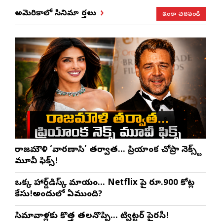
ఇంకా చదవండి
అమెరికాలో సినిమా వార్తలు
రాజమౌళి ‘వారణాసి’ తర్వాత… ప్రియాంక చోప్రా నెక్స్ట్
మూవీ ఫిక్స్!
ఒక్క హార్డ్‌డిస్క్ మాయం… Netflix పై రూ.900 కోట్ల
కేసు!అందులో ఏముంది?
సినిమావాళ్లకు కొత్త తలనొప్పి… ట్విట్టర్ పైరసీ!