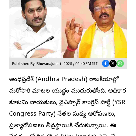
Published By: Bhuvana
June 1, 2026 / 02:40 PM IST
ఆంధ్రప్రదేశ్ (Andhra Pradesh) రాజకీయాల్లో
మరోసారి మాటల యుద్ధం ముదురుతోంది. అధికార
కూటమి నాయకులు, వైఎస్సార్ కాంగ్రెస్ పార్టీ (YSR
Congress Party) నేతల మధ్య ఆరోపణలు,
ప్రత్యారోపణలు తీవ్రస్థాయికి చేరుకున్నాయి. ఈ