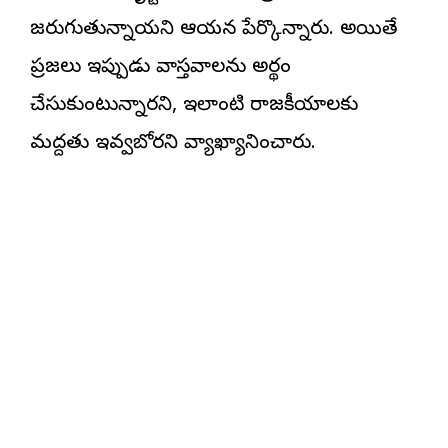
జరుగుతున్నాయని ఆయన పేర్కొన్నారు. అయితే
ప్రజలు ఇప్పుడు వాస్తవాలను అర్థం
చేసుకుంటున్నారని, ఇలాంటి రాజకీయాలకు
మద్దతు ఇవ్వబోరని వ్యాఖ్యానించారు.