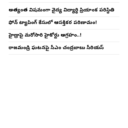
అత్యంత విషమంగా వైద్య విద్యార్థిని ప్రియాంక పరిస్థితి
ఫోన్ ట్యాపింగ్ కేసులో ఆసక్తికర పరిణామం!
హైడ్రాపై మరోసారి హైకోర్టు ఆగ్రహం..!
రాజమండ్రి ఘటనపై సీఎం చంద్రబాబు సీరియస్