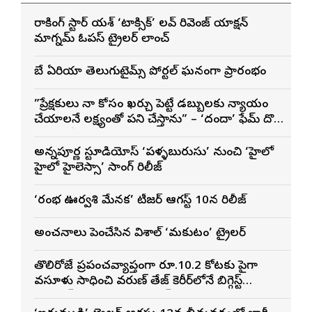
రాకింగ్ స్టార్ యశ్ ‘టాక్సిక్’ లవ్ రివెంజ్ యాక్షన్
మాగ్నమ్ ఓపస్‌ ట్రైలర్ లాంచ్
బే ఏరియా తెలుగుటైమ్స్ పోర్టల్ ఘనంగా ప్రారంభం
”ప్రేక్షకులు నా కోసం ఖర్చు పెట్టే డబ్బులకు న్యాయం
చేయాలనే లక్ష్యంతో పని చేస్తాను” – ‘దందా’ ఫేమ్ దొర
సాయి తేజ
అన్నపూర్ణ స్టూడియోస్ ‘పళ్ళబురుసు’ నుంచి ‘హైలో
హైలో హైలెస్సా’ సాంగ్ రిలీజ్
‘రంభ ఊర్వశి మేనక’ టీజర్ ఆగస్ట్ 10న రిలీజ్
అంచనాలు పెంచేసిన విశాల్ ‘మకుటం’ ట్రైలర్
తొలిరోజే ప్రపంచవ్యాప్తంగా రూ.10.2 కోట్లకు పైగా
వసూళ్లు సాధించి వరుణ్ తేజ్ కెరీర్‌లోనే బిగ్గెస్ట్
ఓపెనింగ్‌గా నిలిచిన ‘కొరియన్ కనకరాజు’