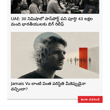
UAE: 30 నిమిషాల్లో పాస్‌పోర్ట్ పని పూర్తి! 43 లక్షల
మంది భారతీయులకు బిగ్ రిలీఫ్
Jamais Vu లాంటి వింత పరిస్థితి మీకెప్పుడైనా
వచ్చిందా?
ఇంకా చదవండి